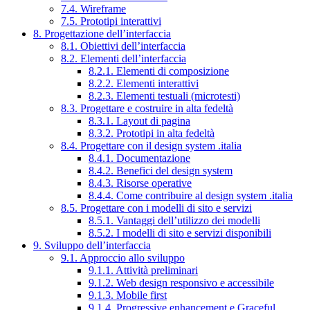
7.4. Wireframe
7.5. Prototipi interattivi
8. Progettazione dell’interfaccia
8.1. Obiettivi dell’interfaccia
8.2. Elementi dell’interfaccia
8.2.1. Elementi di composizione
8.2.2. Elementi interattivi
8.2.3. Elementi testuali (microtesti)
8.3. Progettare e costruire in alta fedeltà
8.3.1. Layout di pagina
8.3.2. Prototipi in alta fedeltà
8.4. Progettare con il design system .italia
8.4.1. Documentazione
8.4.2. Benefici del design system
8.4.3. Risorse operative
8.4.4. Come contribuire al design system .italia
8.5. Progettare con i modelli di sito e servizi
8.5.1. Vantaggi dell’utilizzo dei modelli
8.5.2. I modelli di sito e servizi disponibili
9. Sviluppo dell’interfaccia
9.1. Approccio allo sviluppo
9.1.1. Attività preliminari
9.1.2. Web design responsivo e accessibile
9.1.3. Mobile first
9.1.4. Progressive enhancement e Graceful