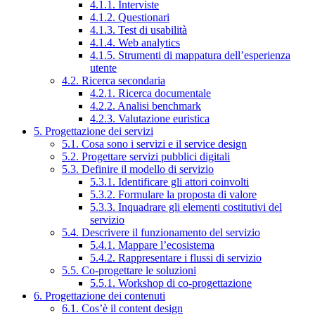
4.1.1. Interviste
4.1.2. Questionari
4.1.3. Test di usabilità
4.1.4. Web analytics
4.1.5. Strumenti di mappatura dell’esperienza
utente
4.2. Ricerca secondaria
4.2.1. Ricerca documentale
4.2.2. Analisi benchmark
4.2.3. Valutazione euristica
5. Progettazione dei servizi
5.1. Cosa sono i servizi e il service design
5.2. Progettare servizi pubblici digitali
5.3. Definire il modello di servizio
5.3.1. Identificare gli attori coinvolti
5.3.2. Formulare la proposta di valore
5.3.3. Inquadrare gli elementi costitutivi del
servizio
5.4. Descrivere il funzionamento del servizio
5.4.1. Mappare l’ecosistema
5.4.2. Rappresentare i flussi di servizio
5.5. Co-progettare le soluzioni
5.5.1. Workshop di co-progettazione
6. Progettazione dei contenuti
6.1. Cos’è il content design