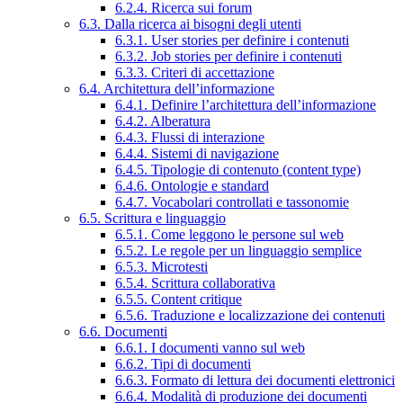
6.2.4. Ricerca sui forum
6.3. Dalla ricerca ai bisogni degli utenti
6.3.1. User stories per definire i contenuti
6.3.2. Job stories per definire i contenuti
6.3.3. Criteri di accettazione
6.4. Architettura dell’informazione
6.4.1. Definire l’architettura dell’informazione
6.4.2. Alberatura
6.4.3. Flussi di interazione
6.4.4. Sistemi di navigazione
6.4.5. Tipologie di contenuto (content type)
6.4.6. Ontologie e standard
6.4.7. Vocabolari controllati e tassonomie
6.5. Scrittura e linguaggio
6.5.1. Come leggono le persone sul web
6.5.2. Le regole per un linguaggio semplice
6.5.3. Microtesti
6.5.4. Scrittura collaborativa
6.5.5. Content critique
6.5.6. Traduzione e localizzazione dei contenuti
6.6. Documenti
6.6.1. I documenti vanno sul web
6.6.2. Tipi di documenti
6.6.3. Formato di lettura dei documenti elettronici
6.6.4. Modalità di produzione dei documenti