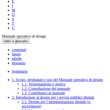
E
I
M
O
S
T
U
Manuale operativo di design
indici e glossario
contenuti
figure
tabelle
glossario
Sommario
1. Scopo, destinatari e uso del Manuale operativo di design
1.1. Versionamento e storico
1.2. Consultazione del manuale
1.3. Contribuisci al manuale
2. Introduzione al design per i servizi pubblici digitali
2.1. Design per l’amministrazione digitale (
e-
government
)