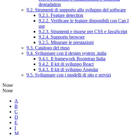
degradation
9.2. Strumenti di supporto allo sviluppo del software
9.2.1. Feature detection
9.2.2. Verificare le feature disponibili con Can I
use
9.2.3. Strumenti e risorse per CSS e JavaScript
9.2.4. Supporto browser
9.2.5. Misurare le prestazioni
9.3. Catalogo del riuso
9.4. Sviluppare con il design system .italia
9.4.1. Il framework Bootstrap Italia
9.4.2. Il kit di sviluppo React
9.4.3. Il kit di sviluppo Angular
9.5. Sviluppare con i modelli di sito e servizi
None
None
A
B
C
D
E
I
M