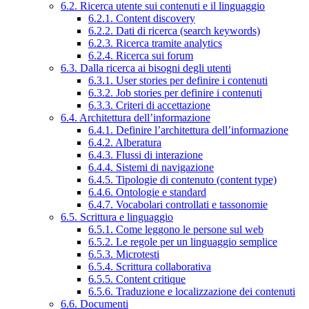
6.2. Ricerca utente sui contenuti e il linguaggio
6.2.1. Content discovery
6.2.2. Dati di ricerca (search keywords)
6.2.3. Ricerca tramite analytics
6.2.4. Ricerca sui forum
6.3. Dalla ricerca ai bisogni degli utenti
6.3.1. User stories per definire i contenuti
6.3.2. Job stories per definire i contenuti
6.3.3. Criteri di accettazione
6.4. Architettura dell’informazione
6.4.1. Definire l’architettura dell’informazione
6.4.2. Alberatura
6.4.3. Flussi di interazione
6.4.4. Sistemi di navigazione
6.4.5. Tipologie di contenuto (content type)
6.4.6. Ontologie e standard
6.4.7. Vocabolari controllati e tassonomie
6.5. Scrittura e linguaggio
6.5.1. Come leggono le persone sul web
6.5.2. Le regole per un linguaggio semplice
6.5.3. Microtesti
6.5.4. Scrittura collaborativa
6.5.5. Content critique
6.5.6. Traduzione e localizzazione dei contenuti
6.6. Documenti