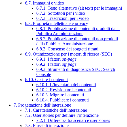
6.7. Immagini e video
6.7.1. Testo alternativo (alt text) per le immagini
6.7.2. Sottotitoli per i video
6.7.3. Trascrizioni per i video
6.8. Proprietà intellettuale e privacy
6.8.1. Pubblicazione di contenuti prodotti dalla
Pubblica Amministrazione
6.8.2. Pubblicazione di contenuti non prodotti
dalla Pubblica Amministrazione
6.8.3. Consenso dei soggetti ritratti
6.9. Ottimizzazione per i motori di ricerca (SEO)
6.9.1. I fattori
on-page
6.9.2. I fattori
off-page
6.9.3. Strumenti di diagnostica SEO: Search
Console
6.10. Gestire i contenuti
6.10.1. L’inventario dei contenuti
6.10.2. Revisionare i contenuti
6.10.3. Migrare i contenuti
6.10.4. Pubblicare i contenuti
7. Progettazione dell’interazione
7.1. Caratteristiche dell’interazione
7.2. User stories per definire l’interazione
7.2.1. Differenza tra scenari e user stories
7.3. Flussi di interazione