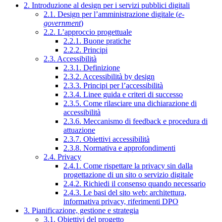
2. Introduzione al design per i servizi pubblici digitali
2.1. Design per l’amministrazione digitale (
e-
government
)
2.2. L’approccio progettuale
2.2.1. Buone pratiche
2.2.2. Principi
2.3. Accessibilità
2.3.1. Definizione
2.3.2. Accessibilità by design
2.3.3. Principi per l’accessibilità
2.3.4. Linee guida e criteri di successo
2.3.5. Come rilasciare una dichiarazione di
accessibilità
2.3.6. Meccanismo di feedback e procedura di
attuazione
2.3.7. Obiettivi accessibilità
2.3.8. Normativa e approfondimenti
2.4. Privacy
2.4.1. Come rispettare la privacy sin dalla
progettazione di un sito o servizio digitale
2.4.2. Richiedi il consenso quando necessario
2.4.3. Le basi del sito web: architettura,
informativa privacy, riferimenti DPO
3. Pianificazione, gestione e strategia
3.1. Obiettivi del progetto