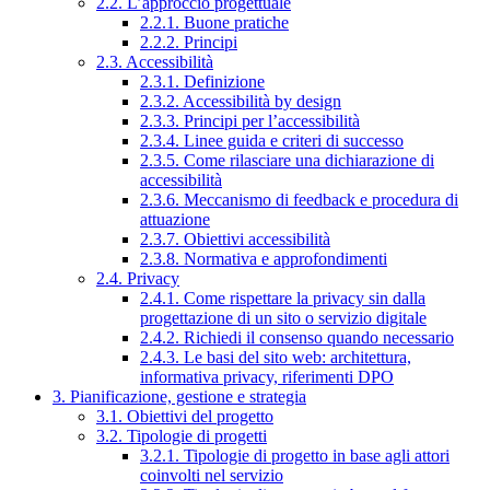
2.2. L’approccio progettuale
2.2.1. Buone pratiche
2.2.2. Principi
2.3. Accessibilità
2.3.1. Definizione
2.3.2. Accessibilità by design
2.3.3. Principi per l’accessibilità
2.3.4. Linee guida e criteri di successo
2.3.5. Come rilasciare una dichiarazione di
accessibilità
2.3.6. Meccanismo di feedback e procedura di
attuazione
2.3.7. Obiettivi accessibilità
2.3.8. Normativa e approfondimenti
2.4. Privacy
2.4.1. Come rispettare la privacy sin dalla
progettazione di un sito o servizio digitale
2.4.2. Richiedi il consenso quando necessario
2.4.3. Le basi del sito web: architettura,
informativa privacy, riferimenti DPO
3. Pianificazione, gestione e strategia
3.1. Obiettivi del progetto
3.2. Tipologie di progetti
3.2.1. Tipologie di progetto in base agli attori
coinvolti nel servizio