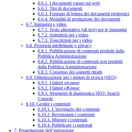
6.6.1. I documenti vanno sul web
6.6.2. Tipi di documenti
6.6.3. Formato di lettura dei documenti elettronici
6.6.4. Modalità di produzione dei documenti
6.7. Immagini e video
6.7.1. Testo alternativo (alt text) per le immagini
6.7.2. Sottotitoli per i video
6.7.3. Trascrizioni per i video
6.8. Proprietà intellettuale e privacy
6.8.1. Pubblicazione di contenuti prodotti dalla
Pubblica Amministrazione
6.8.2. Pubblicazione di contenuti non prodotti
dalla Pubblica Amministrazione
6.8.3. Consenso dei soggetti ritratti
6.9. Ottimizzazione per i motori di ricerca (SEO)
6.9.1. I fattori
on-page
6.9.2. I fattori
off-page
6.9.3. Strumenti di diagnostica SEO: Search
Console
6.10. Gestire i contenuti
6.10.1. L’inventario dei contenuti
6.10.2. Revisionare i contenuti
6.10.3. Migrare i contenuti
6.10.4. Pubblicare i contenuti
7. Progettazione dell’interazione