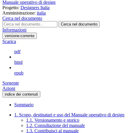
Manuale operativo di design
Progetto:
Designers Italia
Amministrazione:
italia
Cerca nel documento
Cerca nel documento
Informazioni
versione-corrente
Scarica
pdf
html
epub
Sorgente
Azioni
indice dei contenuti
Sommario
1. Scopo, destinatari e uso del Manuale operativo di design
1.1. Versionamento e storico
1.2. Consultazione del manuale
1.3. Contribuisci al manuale