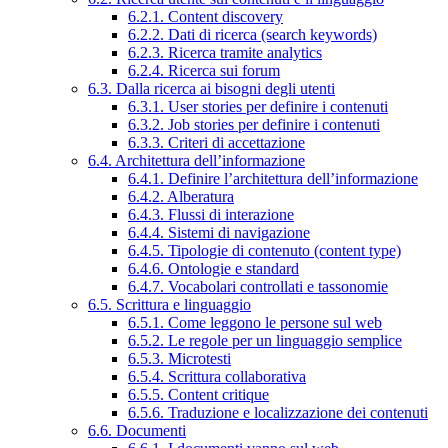
6.2.1. Content discovery
6.2.2. Dati di ricerca (search keywords)
6.2.3. Ricerca tramite analytics
6.2.4. Ricerca sui forum
6.3. Dalla ricerca ai bisogni degli utenti
6.3.1. User stories per definire i contenuti
6.3.2. Job stories per definire i contenuti
6.3.3. Criteri di accettazione
6.4. Architettura dell’informazione
6.4.1. Definire l’architettura dell’informazione
6.4.2. Alberatura
6.4.3. Flussi di interazione
6.4.4. Sistemi di navigazione
6.4.5. Tipologie di contenuto (content type)
6.4.6. Ontologie e standard
6.4.7. Vocabolari controllati e tassonomie
6.5. Scrittura e linguaggio
6.5.1. Come leggono le persone sul web
6.5.2. Le regole per un linguaggio semplice
6.5.3. Microtesti
6.5.4. Scrittura collaborativa
6.5.5. Content critique
6.5.6. Traduzione e localizzazione dei contenuti
6.6. Documenti