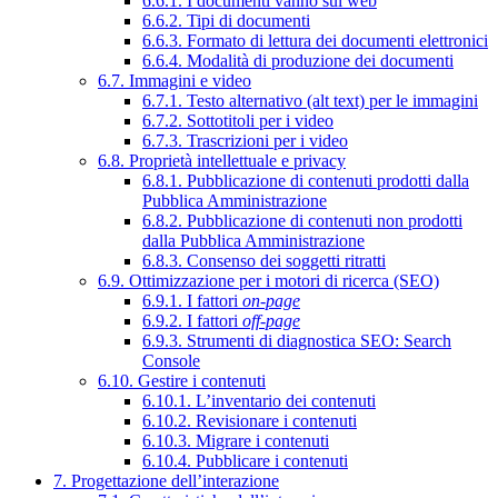
6.6.1. I documenti vanno sul web
6.6.2. Tipi di documenti
6.6.3. Formato di lettura dei documenti elettronici
6.6.4. Modalità di produzione dei documenti
6.7. Immagini e video
6.7.1. Testo alternativo (alt text) per le immagini
6.7.2. Sottotitoli per i video
6.7.3. Trascrizioni per i video
6.8. Proprietà intellettuale e privacy
6.8.1. Pubblicazione di contenuti prodotti dalla
Pubblica Amministrazione
6.8.2. Pubblicazione di contenuti non prodotti
dalla Pubblica Amministrazione
6.8.3. Consenso dei soggetti ritratti
6.9. Ottimizzazione per i motori di ricerca (SEO)
6.9.1. I fattori
on-page
6.9.2. I fattori
off-page
6.9.3. Strumenti di diagnostica SEO: Search
Console
6.10. Gestire i contenuti
6.10.1. L’inventario dei contenuti
6.10.2. Revisionare i contenuti
6.10.3. Migrare i contenuti
6.10.4. Pubblicare i contenuti
7. Progettazione dell’interazione