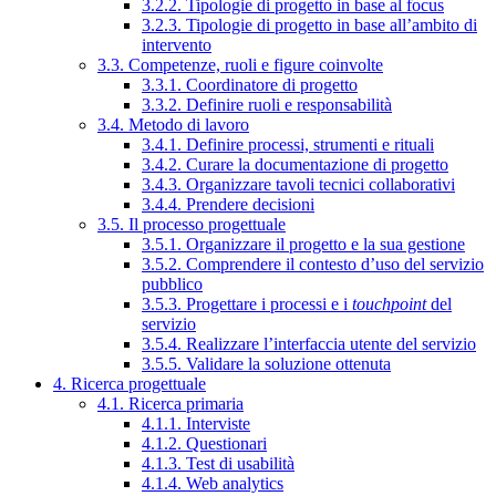
3.2.2. Tipologie di progetto in base al focus
3.2.3. Tipologie di progetto in base all’ambito di
intervento
3.3. Competenze, ruoli e figure coinvolte
3.3.1. Coordinatore di progetto
3.3.2. Definire ruoli e responsabilità
3.4. Metodo di lavoro
3.4.1. Definire processi, strumenti e rituali
3.4.2. Curare la documentazione di progetto
3.4.3. Organizzare tavoli tecnici collaborativi
3.4.4. Prendere decisioni
3.5. Il processo progettuale
3.5.1. Organizzare il progetto e la sua gestione
3.5.2. Comprendere il contesto d’uso del servizio
pubblico
3.5.3. Progettare i processi e i
touchpoint
del
servizio
3.5.4. Realizzare l’interfaccia utente del servizio
3.5.5. Validare la soluzione ottenuta
4. Ricerca progettuale
4.1. Ricerca primaria
4.1.1. Interviste
4.1.2. Questionari
4.1.3. Test di usabilità
4.1.4. Web analytics