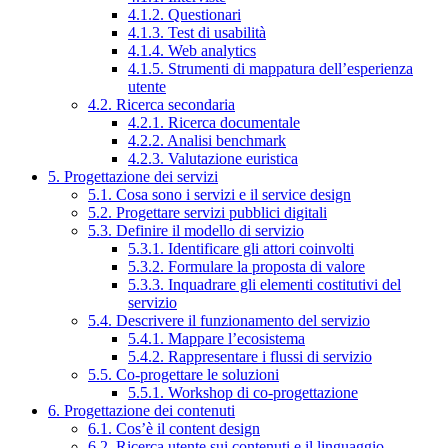
4.1.2. Questionari
4.1.3. Test di usabilità
4.1.4. Web analytics
4.1.5. Strumenti di mappatura dell’esperienza
utente
4.2. Ricerca secondaria
4.2.1. Ricerca documentale
4.2.2. Analisi benchmark
4.2.3. Valutazione euristica
5. Progettazione dei servizi
5.1. Cosa sono i servizi e il service design
5.2. Progettare servizi pubblici digitali
5.3. Definire il modello di servizio
5.3.1. Identificare gli attori coinvolti
5.3.2. Formulare la proposta di valore
5.3.3. Inquadrare gli elementi costitutivi del
servizio
5.4. Descrivere il funzionamento del servizio
5.4.1. Mappare l’ecosistema
5.4.2. Rappresentare i flussi di servizio
5.5. Co-progettare le soluzioni
5.5.1. Workshop di co-progettazione
6. Progettazione dei contenuti
6.1. Cos’è il content design
6.2. Ricerca utente sui contenuti e il linguaggio