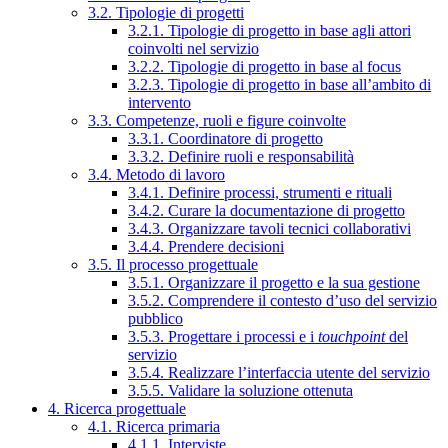
3.2. Tipologie di progetti
3.2.1. Tipologie di progetto in base agli attori
coinvolti nel servizio
3.2.2. Tipologie di progetto in base al focus
3.2.3. Tipologie di progetto in base all’ambito di
intervento
3.3. Competenze, ruoli e figure coinvolte
3.3.1. Coordinatore di progetto
3.3.2. Definire ruoli e responsabilità
3.4. Metodo di lavoro
3.4.1. Definire processi, strumenti e rituali
3.4.2. Curare la documentazione di progetto
3.4.3. Organizzare tavoli tecnici collaborativi
3.4.4. Prendere decisioni
3.5. Il processo progettuale
3.5.1. Organizzare il progetto e la sua gestione
3.5.2. Comprendere il contesto d’uso del servizio
pubblico
3.5.3. Progettare i processi e i
touchpoint
del
servizio
3.5.4. Realizzare l’interfaccia utente del servizio
3.5.5. Validare la soluzione ottenuta
4. Ricerca progettuale
4.1. Ricerca primaria
4.1.1. Interviste