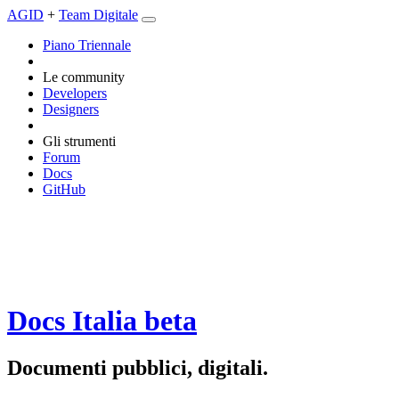
AGID
+
Team Digitale
Piano Triennale
Le community
Developers
Designers
Gli strumenti
Forum
Docs
GitHub
Docs Italia
beta
Documenti pubblici, digitali.