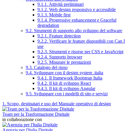
9.1.1. Attività preliminari
9.1.2. Web design responsivo e accessibile
9.1.3. Mobile first
9.1.4. Progressive enhancement e Graceful
degradation
9.2. Strumenti di supporto allo sviluppo del software
9.2.1. Feature detection
9.2.2. Verificare le feature disponibili con Can I
use
9.2.3. Strumenti e risorse per CSS e JavaScript
9.2.4. Supporto browser
9.2.5. Misurare le prestazioni
9.3. Catalogo del riuso
9.4. Sviluppare con il design system .italia
9.4.1. Il framework Bootstrap Italia
9.4.2. Il kit di sviluppo React
9.4.3. Il kit di sviluppo Angular
9.5. Sviluppare con i modelli di sito e servizi
1. Scopo, destinatari e uso del Manuale operativo di design
Team per la Trasformazione Digitale
in collaborazione con
Agenzia per l'Italia Digitale