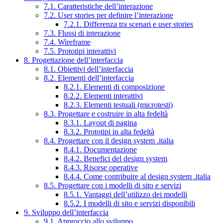
7.1. Caratteristiche dell’interazione
7.2. User stories per definire l’interazione
7.2.1. Differenza tra scenari e user stories
7.3. Flussi di interazione
7.4. Wireframe
7.5. Prototipi interattivi
8. Progettazione dell’interfaccia
8.1. Obiettivi dell’interfaccia
8.2. Elementi dell’interfaccia
8.2.1. Elementi di composizione
8.2.2. Elementi interattivi
8.2.3. Elementi testuali (microtesti)
8.3. Progettare e costruire in alta fedeltà
8.3.1. Layout di pagina
8.3.2. Prototipi in alta fedeltà
8.4. Progettare con il design system .italia
8.4.1. Documentazione
8.4.2. Benefici del design system
8.4.3. Risorse operative
8.4.4. Come contribuire al design system .italia
8.5. Progettare con i modelli di sito e servizi
8.5.1. Vantaggi dell’utilizzo dei modelli
8.5.2. I modelli di sito e servizi disponibili
9. Sviluppo dell’interfaccia
9.1. Approccio allo sviluppo