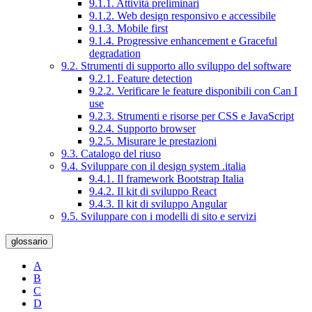
9.1.1. Attività preliminari
9.1.2. Web design responsivo e accessibile
9.1.3. Mobile first
9.1.4. Progressive enhancement e Graceful
degradation
9.2. Strumenti di supporto allo sviluppo del software
9.2.1. Feature detection
9.2.2. Verificare le feature disponibili con Can I
use
9.2.3. Strumenti e risorse per CSS e JavaScript
9.2.4. Supporto browser
9.2.5. Misurare le prestazioni
9.3. Catalogo del riuso
9.4. Sviluppare con il design system .italia
9.4.1. Il framework Bootstrap Italia
9.4.2. Il kit di sviluppo React
9.4.3. Il kit di sviluppo Angular
9.5. Sviluppare con i modelli di sito e servizi
glossario
A
B
C
D