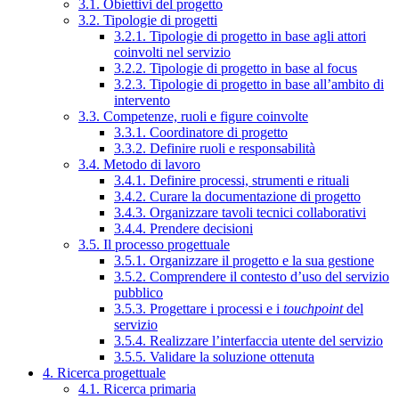
3.1. Obiettivi del progetto
3.2. Tipologie di progetti
3.2.1. Tipologie di progetto in base agli attori
coinvolti nel servizio
3.2.2. Tipologie di progetto in base al focus
3.2.3. Tipologie di progetto in base all’ambito di
intervento
3.3. Competenze, ruoli e figure coinvolte
3.3.1. Coordinatore di progetto
3.3.2. Definire ruoli e responsabilità
3.4. Metodo di lavoro
3.4.1. Definire processi, strumenti e rituali
3.4.2. Curare la documentazione di progetto
3.4.3. Organizzare tavoli tecnici collaborativi
3.4.4. Prendere decisioni
3.5. Il processo progettuale
3.5.1. Organizzare il progetto e la sua gestione
3.5.2. Comprendere il contesto d’uso del servizio
pubblico
3.5.3. Progettare i processi e i
touchpoint
del
servizio
3.5.4. Realizzare l’interfaccia utente del servizio
3.5.5. Validare la soluzione ottenuta
4. Ricerca progettuale
4.1. Ricerca primaria