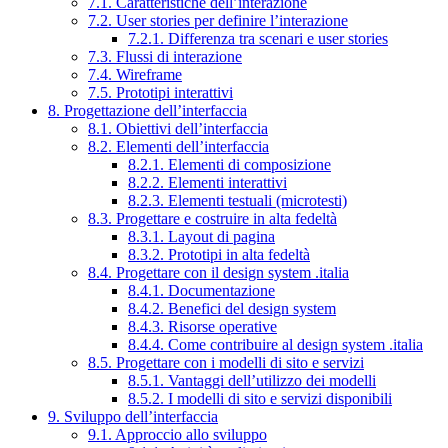
7.1. Caratteristiche dell’interazione
7.2. User stories per definire l’interazione
7.2.1. Differenza tra scenari e user stories
7.3. Flussi di interazione
7.4. Wireframe
7.5. Prototipi interattivi
8. Progettazione dell’interfaccia
8.1. Obiettivi dell’interfaccia
8.2. Elementi dell’interfaccia
8.2.1. Elementi di composizione
8.2.2. Elementi interattivi
8.2.3. Elementi testuali (microtesti)
8.3. Progettare e costruire in alta fedeltà
8.3.1. Layout di pagina
8.3.2. Prototipi in alta fedeltà
8.4. Progettare con il design system .italia
8.4.1. Documentazione
8.4.2. Benefici del design system
8.4.3. Risorse operative
8.4.4. Come contribuire al design system .italia
8.5. Progettare con i modelli di sito e servizi
8.5.1. Vantaggi dell’utilizzo dei modelli
8.5.2. I modelli di sito e servizi disponibili
9. Sviluppo dell’interfaccia
9.1. Approccio allo sviluppo