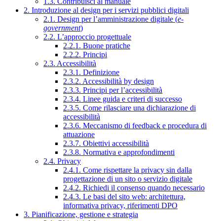
1.3. Contribuisci al manuale
2. Introduzione al design per i servizi pubblici digitali
2.1. Design per l’amministrazione digitale (
e-
government
)
2.2. L’approccio progettuale
2.2.1. Buone pratiche
2.2.2. Principi
2.3. Accessibilità
2.3.1. Definizione
2.3.2. Accessibilità by design
2.3.3. Principi per l’accessibilità
2.3.4. Linee guida e criteri di successo
2.3.5. Come rilasciare una dichiarazione di
accessibilità
2.3.6. Meccanismo di feedback e procedura di
attuazione
2.3.7. Obiettivi accessibilità
2.3.8. Normativa e approfondimenti
2.4. Privacy
2.4.1. Come rispettare la privacy sin dalla
progettazione di un sito o servizio digitale
2.4.2. Richiedi il consenso quando necessario
2.4.3. Le basi del sito web: architettura,
informativa privacy, riferimenti DPO
3. Pianificazione, gestione e strategia