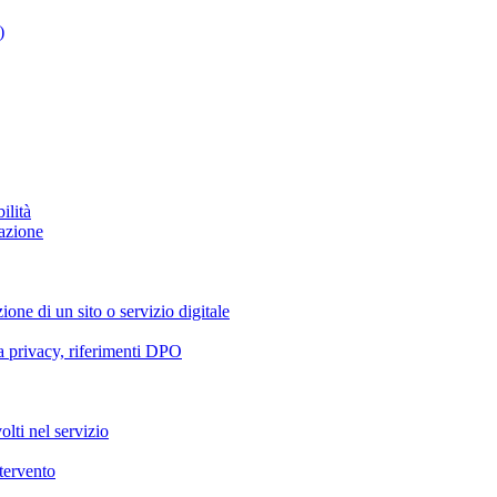
)
ilità
azione
ione di un sito o servizio digitale
va privacy, riferimenti DPO
olti nel servizio
ntervento