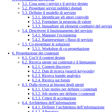
5.1. Cosa sono i servizi e il service design
5.2. Progettare servizi pubblici digitali
5.3. Definire il modello di servizio
5.3.1. Identificare gli attori coinvolti
5.3.2. Formulare la proposta di valore
5.3.3. Inquadrare gli elementi costitutivi del serviz
5.4. Descrivere il funzionamento del servizio
5.4.1. Mappare l’ecosistema
5.4.2. Rappresentare i flussi di servizio
5.5. Co-progettare le soluzioni
5.5.1. Workshop di co-progettazione
6. Progettazione dei contenuti
6.1. Cos’è il content design
6.2. Ricerca utente sui contenuti e il linguaggio
6.2.1. Content discovery
6.2.2. Dati di ricerca (search keywords)
6.2.3. Ricerca tramite analytics
6.2.4. Ricerca sui forum
6.3. Dalla ricerca ai bisogni degli utenti
6.3.1. User stories per definire i contenuti
6.3.2. Job stories per definire i contenuti
6.3.3. Criteri di accettazione
6.4. Architettura dell’informazione
6.4.1. Definire l’architettura dell’informazione
6.4.2. Alberatura