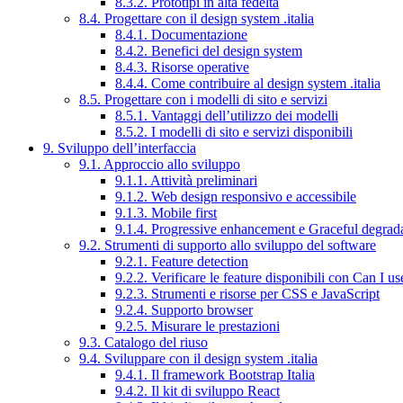
8.3.2. Prototipi in alta fedeltà
8.4. Progettare con il design system .italia
8.4.1. Documentazione
8.4.2. Benefici del design system
8.4.3. Risorse operative
8.4.4. Come contribuire al design system .italia
8.5. Progettare con i modelli di sito e servizi
8.5.1. Vantaggi dell’utilizzo dei modelli
8.5.2. I modelli di sito e servizi disponibili
9. Sviluppo dell’interfaccia
9.1. Approccio allo sviluppo
9.1.1. Attività preliminari
9.1.2. Web design responsivo e accessibile
9.1.3. Mobile first
9.1.4. Progressive enhancement e Graceful degrad
9.2. Strumenti di supporto allo sviluppo del software
9.2.1. Feature detection
9.2.2. Verificare le feature disponibili con Can I us
9.2.3. Strumenti e risorse per CSS e JavaScript
9.2.4. Supporto browser
9.2.5. Misurare le prestazioni
9.3. Catalogo del riuso
9.4. Sviluppare con il design system .italia
9.4.1. Il framework Bootstrap Italia
9.4.2. Il kit di sviluppo React