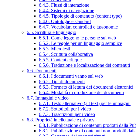
6.4.3. Flussi di interazione
6.4.4. Sistemi di navigazione
6.4.5. Tipologie di contenuto (content type)
6.4.6. Ontologie e standard
6.4.7. Vocabolari controllati e tassonomie
6.5. Scrittura e linguaggio
6.5.1. Come leggono le persone sul web
6.5.2. Le regole per un linguaggio semplice
6.5.3. Microtesti
6.5.4. Scrittura collaborativa
6.5.5. Content critique
6.5.6. Traduzione e localizzazione dei contenuti
6.6. Documenti
6.6.1. I documenti vanno sul web
6.6.2. Tipi di documenti
6.6.3. Formato di lettura dei documenti elettronici
6.6.4. Modalità di produzione dei documenti
6.7. Immagini e video
6.7.1. Testo alternativo (alt text) per le immagini
6.7.2. Sottotitoli per i video
6.7.3. Trascrizioni per i video
6.8. Proprietà intellettuale e privacy
6.8.1. Pubblicazione di contenuti prodotti dalla P
6.8.2. Pubblicazione di contenuti non prodotti dal