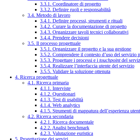
3.3.1. Coordinatore di progetto
3.3.2. Definire ruoli e responsabilità
3.4. Metodo di lavoro
3.4.1. Definire processi, strumenti e rituali
3.4.2. Curare la documentazione di progetto
3.4.3. Organizzare tavoli tecnici collaborativi
3.4.4. Prendere decisioni
3.5. Il processo progettuale
3.5.1. Organizzare il progetto e la sua gestione
3.5.2. Comprendere il contesto d’uso del servizio 
3.5.3. Progettare i processi e i
touchpoint
del servi
3.5.4. Realizzare l’interfaccia utente del servizio
3.5.5. Validare la soluzione ottenuta
4. Ricerca progettuale
4.1. Ricerca primaria
4.1.1. Interviste
4.1.2. Questionari
4.1.3. Test di usabilità
4.1.4. Web analytics
4.1.5. Strumenti di mappatura dell’esperienza uten
4.2. Ricerca secondaria
4.2.1. Ricerca documentale
4.2.2. Analisi benchmark
4.2.3. Valutazione euristica
5. Progettazione dei servizi