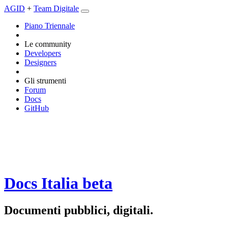
AGID
+
Team Digitale
Piano Triennale
Le community
Developers
Designers
Gli strumenti
Forum
Docs
GitHub
Docs Italia
beta
Documenti pubblici, digitali.