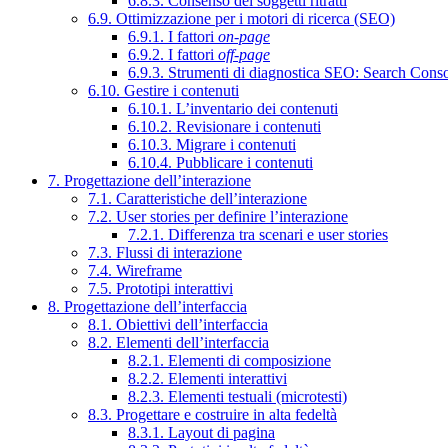
6.8.3. Consenso dei soggetti ritratti
6.9. Ottimizzazione per i motori di ricerca (SEO)
6.9.1. I fattori
on-page
6.9.2. I fattori
off-page
6.9.3. Strumenti di diagnostica SEO: Search Cons
6.10. Gestire i contenuti
6.10.1. L’inventario dei contenuti
6.10.2. Revisionare i contenuti
6.10.3. Migrare i contenuti
6.10.4. Pubblicare i contenuti
7. Progettazione dell’interazione
7.1. Caratteristiche dell’interazione
7.2. User stories per definire l’interazione
7.2.1. Differenza tra scenari e user stories
7.3. Flussi di interazione
7.4. Wireframe
7.5. Prototipi interattivi
8. Progettazione dell’interfaccia
8.1. Obiettivi dell’interfaccia
8.2. Elementi dell’interfaccia
8.2.1. Elementi di composizione
8.2.2. Elementi interattivi
8.2.3. Elementi testuali (microtesti)
8.3. Progettare e costruire in alta fedeltà
8.3.1. Layout di pagina