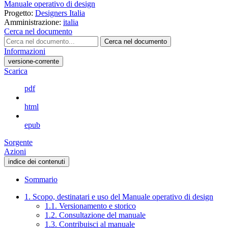
Manuale operativo di design
Progetto:
Designers Italia
Amministrazione:
italia
Cerca nel documento
Cerca nel documento
Informazioni
versione-corrente
Scarica
pdf
html
epub
Sorgente
Azioni
indice dei contenuti
Sommario
1. Scopo, destinatari e uso del Manuale operativo di design
1.1. Versionamento e storico
1.2. Consultazione del manuale
1.3. Contribuisci al manuale