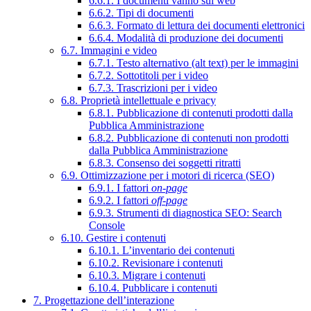
6.6.1. I documenti vanno sul web
6.6.2. Tipi di documenti
6.6.3. Formato di lettura dei documenti elettronici
6.6.4. Modalità di produzione dei documenti
6.7. Immagini e video
6.7.1. Testo alternativo (alt text) per le immagini
6.7.2. Sottotitoli per i video
6.7.3. Trascrizioni per i video
6.8. Proprietà intellettuale e privacy
6.8.1. Pubblicazione di contenuti prodotti dalla
Pubblica Amministrazione
6.8.2. Pubblicazione di contenuti non prodotti
dalla Pubblica Amministrazione
6.8.3. Consenso dei soggetti ritratti
6.9. Ottimizzazione per i motori di ricerca (SEO)
6.9.1. I fattori
on-page
6.9.2. I fattori
off-page
6.9.3. Strumenti di diagnostica SEO: Search
Console
6.10. Gestire i contenuti
6.10.1. L’inventario dei contenuti
6.10.2. Revisionare i contenuti
6.10.3. Migrare i contenuti
6.10.4. Pubblicare i contenuti
7. Progettazione dell’interazione