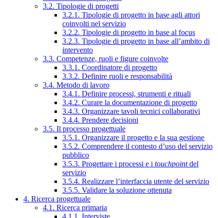
3.2. Tipologie di progetti
3.2.1. Tipologie di progetto in base agli attori
coinvolti nel servizio
3.2.2. Tipologie di progetto in base al focus
3.2.3. Tipologie di progetto in base all’ambito di
intervento
3.3. Competenze, ruoli e figure coinvolte
3.3.1. Coordinatore di progetto
3.3.2. Definire ruoli e responsabilità
3.4. Metodo di lavoro
3.4.1. Definire processi, strumenti e rituali
3.4.2. Curare la documentazione di progetto
3.4.3. Organizzare tavoli tecnici collaborativi
3.4.4. Prendere decisioni
3.5. Il processo progettuale
3.5.1. Organizzare il progetto e la sua gestione
3.5.2. Comprendere il contesto d’uso del servizio
pubblico
3.5.3. Progettare i processi e i
touchpoint
del
servizio
3.5.4. Realizzare l’interfaccia utente del servizio
3.5.5. Validare la soluzione ottenuta
4. Ricerca progettuale
4.1. Ricerca primaria
4.1.1. Interviste