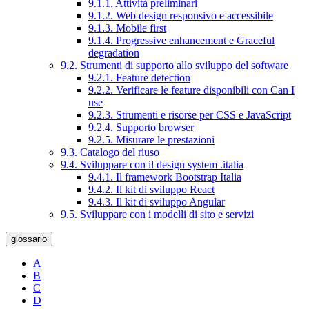
9.1.1. Attività preliminari
9.1.2. Web design responsivo e accessibile
9.1.3. Mobile first
9.1.4. Progressive enhancement e Graceful
degradation
9.2. Strumenti di supporto allo sviluppo del software
9.2.1. Feature detection
9.2.2. Verificare le feature disponibili con Can I
use
9.2.3. Strumenti e risorse per CSS e JavaScript
9.2.4. Supporto browser
9.2.5. Misurare le prestazioni
9.3. Catalogo del riuso
9.4. Sviluppare con il design system .italia
9.4.1. Il framework Bootstrap Italia
9.4.2. Il kit di sviluppo React
9.4.3. Il kit di sviluppo Angular
9.5. Sviluppare con i modelli di sito e servizi
glossario
A
B
C
D