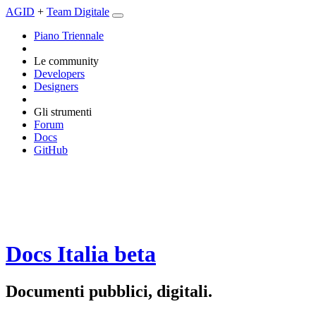
AGID
+
Team Digitale
Piano Triennale
Le community
Developers
Designers
Gli strumenti
Forum
Docs
GitHub
Docs Italia
beta
Documenti pubblici, digitali.