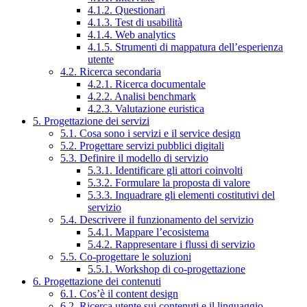
4.1.2. Questionari
4.1.3. Test di usabilità
4.1.4. Web analytics
4.1.5. Strumenti di mappatura dell’esperienza
utente
4.2. Ricerca secondaria
4.2.1. Ricerca documentale
4.2.2. Analisi benchmark
4.2.3. Valutazione euristica
5. Progettazione dei servizi
5.1. Cosa sono i servizi e il service design
5.2. Progettare servizi pubblici digitali
5.3. Definire il modello di servizio
5.3.1. Identificare gli attori coinvolti
5.3.2. Formulare la proposta di valore
5.3.3. Inquadrare gli elementi costitutivi del
servizio
5.4. Descrivere il funzionamento del servizio
5.4.1. Mappare l’ecosistema
5.4.2. Rappresentare i flussi di servizio
5.5. Co-progettare le soluzioni
5.5.1. Workshop di co-progettazione
6. Progettazione dei contenuti
6.1. Cos’è il content design
6.2. Ricerca utente sui contenuti e il linguaggio