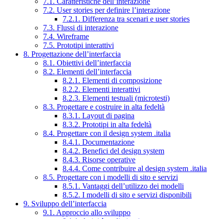
7.1. Caratteristiche dell’interazione
7.2. User stories per definire l’interazione
7.2.1. Differenza tra scenari e user stories
7.3. Flussi di interazione
7.4. Wireframe
7.5. Prototipi interattivi
8. Progettazione dell’interfaccia
8.1. Obiettivi dell’interfaccia
8.2. Elementi dell’interfaccia
8.2.1. Elementi di composizione
8.2.2. Elementi interattivi
8.2.3. Elementi testuali (microtesti)
8.3. Progettare e costruire in alta fedeltà
8.3.1. Layout di pagina
8.3.2. Prototipi in alta fedeltà
8.4. Progettare con il design system .italia
8.4.1. Documentazione
8.4.2. Benefici del design system
8.4.3. Risorse operative
8.4.4. Come contribuire al design system .italia
8.5. Progettare con i modelli di sito e servizi
8.5.1. Vantaggi dell’utilizzo dei modelli
8.5.2. I modelli di sito e servizi disponibili
9. Sviluppo dell’interfaccia
9.1. Approccio allo sviluppo