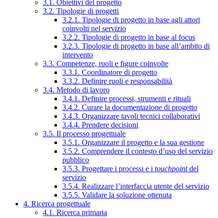
3.1. Obiettivi del progetto
3.2. Tipologie di progetti
3.2.1. Tipologie di progetto in base agli attori
coinvolti nel servizio
3.2.2. Tipologie di progetto in base al focus
3.2.3. Tipologie di progetto in base all’ambito di
intervento
3.3. Competenze, ruoli e figure coinvolte
3.3.1. Coordinatore di progetto
3.3.2. Definire ruoli e responsabilità
3.4. Metodo di lavoro
3.4.1. Definire processi, strumenti e rituali
3.4.2. Curare la documentazione di progetto
3.4.3. Organizzare tavoli tecnici collaborativi
3.4.4. Prendere decisioni
3.5. Il processo progettuale
3.5.1. Organizzare il progetto e la sua gestione
3.5.2. Comprendere il contesto d’uso del servizio
pubblico
3.5.3. Progettare i processi e i
touchpoint
del
servizio
3.5.4. Realizzare l’interfaccia utente del servizio
3.5.5. Validare la soluzione ottenuta
4. Ricerca progettuale
4.1. Ricerca primaria