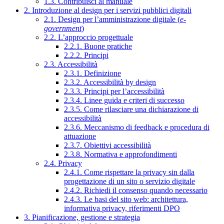
1.3. Contribuisci al manuale
2. Introduzione al design per i servizi pubblici digitali
2.1. Design per l’amministrazione digitale (
e-
government
)
2.2. L’approccio progettuale
2.2.1. Buone pratiche
2.2.2. Principi
2.3. Accessibilità
2.3.1. Definizione
2.3.2. Accessibilità by design
2.3.3. Principi per l’accessibilità
2.3.4. Linee guida e criteri di successo
2.3.5. Come rilasciare una dichiarazione di
accessibilità
2.3.6. Meccanismo di feedback e procedura di
attuazione
2.3.7. Obiettivi accessibilità
2.3.8. Normativa e approfondimenti
2.4. Privacy
2.4.1. Come rispettare la privacy sin dalla
progettazione di un sito o servizio digitale
2.4.2. Richiedi il consenso quando necessario
2.4.3. Le basi del sito web: architettura,
informativa privacy, riferimenti DPO
3. Pianificazione, gestione e strategia