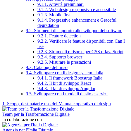
9.1.1. Attività preliminari
9.1.2. Web design responsivo e accessibile
9.1.3. Mobile first
9.1.4. Progressive enhancement e Graceful
degradation
9.2. Strumenti di supporto allo sviluppo del software
9.2.1. Feature detection
9.2.2. Verificare le feature disponibili con Can I
use
9.2.3. Strumenti e risorse per CSS e JavaScript
9.2.4. Supporto browser
9.2.5. Misurare le prestazioni
9.3. Catalogo del riuso
9.4. Sviluppare con il design system .italia
9.4.1. Il framework Bootstrap Italia
9.4.2. Il kit di sviluppo React
9.4.3. Il kit di sviluppo Angular
9.5. Sviluppare con i modelli di sito e servizi
1. Scopo, destinatari e uso del Manuale operativo di design
Team per la Trasformazione Digitale
in collaborazione con
Agenzia per l'Italia Digitale