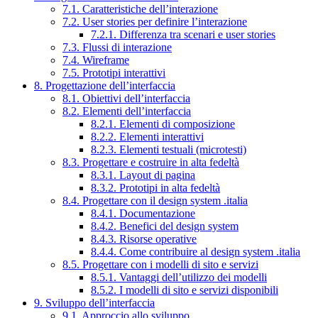
7.1. Caratteristiche dell’interazione
7.2. User stories per definire l’interazione
7.2.1. Differenza tra scenari e user stories
7.3. Flussi di interazione
7.4. Wireframe
7.5. Prototipi interattivi
8. Progettazione dell’interfaccia
8.1. Obiettivi dell’interfaccia
8.2. Elementi dell’interfaccia
8.2.1. Elementi di composizione
8.2.2. Elementi interattivi
8.2.3. Elementi testuali (microtesti)
8.3. Progettare e costruire in alta fedeltà
8.3.1. Layout di pagina
8.3.2. Prototipi in alta fedeltà
8.4. Progettare con il design system .italia
8.4.1. Documentazione
8.4.2. Benefici del design system
8.4.3. Risorse operative
8.4.4. Come contribuire al design system .italia
8.5. Progettare con i modelli di sito e servizi
8.5.1. Vantaggi dell’utilizzo dei modelli
8.5.2. I modelli di sito e servizi disponibili
9. Sviluppo dell’interfaccia
9.1. Approccio allo sviluppo