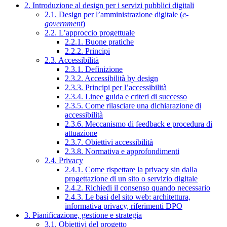
2. Introduzione al design per i servizi pubblici digitali
2.1. Design per l’amministrazione digitale (
e-
government
)
2.2. L’approccio progettuale
2.2.1. Buone pratiche
2.2.2. Principi
2.3. Accessibilità
2.3.1. Definizione
2.3.2. Accessibilità by design
2.3.3. Principi per l’accessibilità
2.3.4. Linee guida e criteri di successo
2.3.5. Come rilasciare una dichiarazione di
accessibilità
2.3.6. Meccanismo di feedback e procedura di
attuazione
2.3.7. Obiettivi accessibilità
2.3.8. Normativa e approfondimenti
2.4. Privacy
2.4.1. Come rispettare la privacy sin dalla
progettazione di un sito o servizio digitale
2.4.2. Richiedi il consenso quando necessario
2.4.3. Le basi del sito web: architettura,
informativa privacy, riferimenti DPO
3. Pianificazione, gestione e strategia
3.1. Obiettivi del progetto