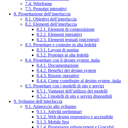
7.4. Wireframe
7.5. Prototipi interattivi
8. Progettazione dell’interfaccia
8.1. Obiettivi dell’interfaccia
8.2. Elementi dell’interfaccia
8.2.1. Elementi di composizione
8.2.2. Elementi interattivi
8.2.3. Elementi testuali (microtesti)
8.3. Progettare e costruire in alta fedeltà
8.3.1. Layout di pagina
8.3.2. Prototipi in alta fedeltà
8.4. Progettare con il design system .italia
8.4.1. Documentazione
8.4.2. Benefici del design system
8.4.3. Risorse operative
8.4.4. Come contribuire al design system .italia
8.5. Progettare con i modelli di sito e servizi
8.5.1. Vantaggi dell’utilizzo dei modelli
8.5.2. I modelli di sito e servizi disponibili
9. Sviluppo dell’interfaccia
9.1. Approccio allo sviluppo
9.1.1. Attività preliminari
9.1.2. Web design responsivo e accessibile
9.1.3. Mobile first
9.1.4. Progressive enhancement e Graceful