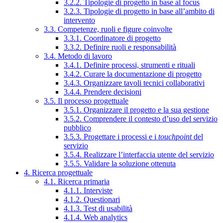
3.2.2. Tipologie di progetto in base al focus
3.2.3. Tipologie di progetto in base all’ambito di
intervento
3.3. Competenze, ruoli e figure coinvolte
3.3.1. Coordinatore di progetto
3.3.2. Definire ruoli e responsabilità
3.4. Metodo di lavoro
3.4.1. Definire processi, strumenti e rituali
3.4.2. Curare la documentazione di progetto
3.4.3. Organizzare tavoli tecnici collaborativi
3.4.4. Prendere decisioni
3.5. Il processo progettuale
3.5.1. Organizzare il progetto e la sua gestione
3.5.2. Comprendere il contesto d’uso del servizio
pubblico
3.5.3. Progettare i processi e i
touchpoint
del
servizio
3.5.4. Realizzare l’interfaccia utente del servizio
3.5.5. Validare la soluzione ottenuta
4. Ricerca progettuale
4.1. Ricerca primaria
4.1.1. Interviste
4.1.2. Questionari
4.1.3. Test di usabilità
4.1.4. Web analytics