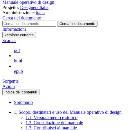
Manuale operativo di design
Progetto:
Designers Italia
Amministrazione:
italia
Cerca nel documento
Cerca nel documento
Informazioni
versione-corrente
Scarica
pdf
html
epub
Sorgente
Azioni
indice dei contenuti
Sommario
1. Scopo, destinatari e uso del Manuale operativo di design
1.1. Versionamento e storico
1.2. Consultazione del manuale
1.3. Contribuisci al manuale