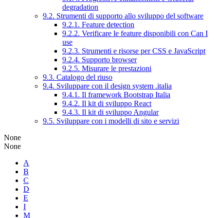
degradation
9.2. Strumenti di supporto allo sviluppo del software
9.2.1. Feature detection
9.2.2. Verificare le feature disponibili con Can I
use
9.2.3. Strumenti e risorse per CSS e JavaScript
9.2.4. Supporto browser
9.2.5. Misurare le prestazioni
9.3. Catalogo del riuso
9.4. Sviluppare con il design system .italia
9.4.1. Il framework Bootstrap Italia
9.4.2. Il kit di sviluppo React
9.4.3. Il kit di sviluppo Angular
9.5. Sviluppare con i modelli di sito e servizi
None
None
A
B
C
D
E
I
M