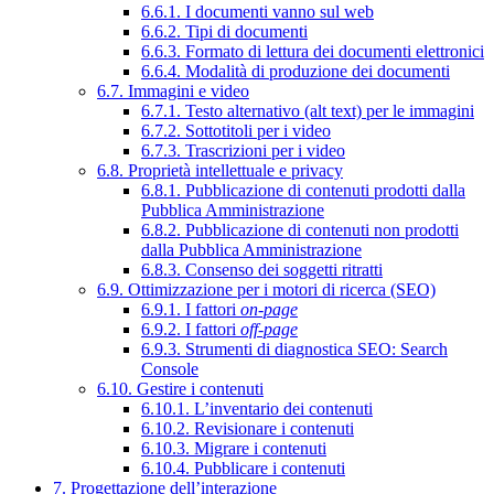
6.6.1. I documenti vanno sul web
6.6.2. Tipi di documenti
6.6.3. Formato di lettura dei documenti elettronici
6.6.4. Modalità di produzione dei documenti
6.7. Immagini e video
6.7.1. Testo alternativo (alt text) per le immagini
6.7.2. Sottotitoli per i video
6.7.3. Trascrizioni per i video
6.8. Proprietà intellettuale e privacy
6.8.1. Pubblicazione di contenuti prodotti dalla
Pubblica Amministrazione
6.8.2. Pubblicazione di contenuti non prodotti
dalla Pubblica Amministrazione
6.8.3. Consenso dei soggetti ritratti
6.9. Ottimizzazione per i motori di ricerca (SEO)
6.9.1. I fattori
on-page
6.9.2. I fattori
off-page
6.9.3. Strumenti di diagnostica SEO: Search
Console
6.10. Gestire i contenuti
6.10.1. L’inventario dei contenuti
6.10.2. Revisionare i contenuti
6.10.3. Migrare i contenuti
6.10.4. Pubblicare i contenuti
7. Progettazione dell’interazione