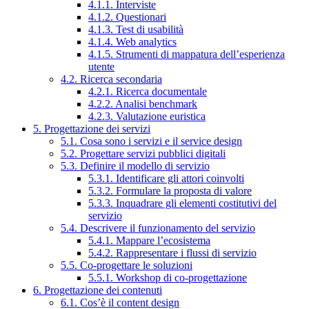
4.1.1. Interviste
4.1.2. Questionari
4.1.3. Test di usabilità
4.1.4. Web analytics
4.1.5. Strumenti di mappatura dell’esperienza
utente
4.2. Ricerca secondaria
4.2.1. Ricerca documentale
4.2.2. Analisi benchmark
4.2.3. Valutazione euristica
5. Progettazione dei servizi
5.1. Cosa sono i servizi e il service design
5.2. Progettare servizi pubblici digitali
5.3. Definire il modello di servizio
5.3.1. Identificare gli attori coinvolti
5.3.2. Formulare la proposta di valore
5.3.3. Inquadrare gli elementi costitutivi del
servizio
5.4. Descrivere il funzionamento del servizio
5.4.1. Mappare l’ecosistema
5.4.2. Rappresentare i flussi di servizio
5.5. Co-progettare le soluzioni
5.5.1. Workshop di co-progettazione
6. Progettazione dei contenuti
6.1. Cos’è il content design