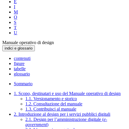
E
I
M
O
S
T
U
Manuale operativo di design
indici e glossario
contenuti
figure
tabelle
glossario
Sommario
1. Scopo, destinatari e uso del Manuale operativo di design
1.1. Versionamento e storico
1.2. Consultazione del manuale
1.3. Contribuisci al manuale
2. Introduzione al design per i servizi pubblici digitali
2.1. Design per l’amministrazione digitale (
e-
government
)