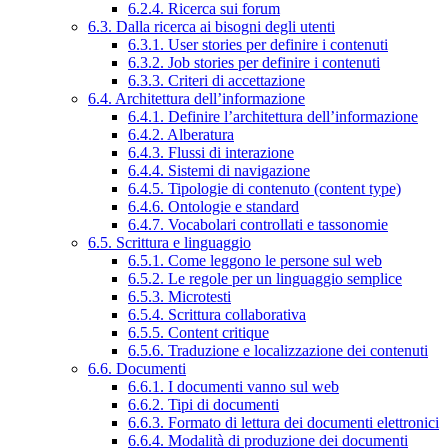
6.2.4. Ricerca sui forum
6.3. Dalla ricerca ai bisogni degli utenti
6.3.1. User stories per definire i contenuti
6.3.2. Job stories per definire i contenuti
6.3.3. Criteri di accettazione
6.4. Architettura dell’informazione
6.4.1. Definire l’architettura dell’informazione
6.4.2. Alberatura
6.4.3. Flussi di interazione
6.4.4. Sistemi di navigazione
6.4.5. Tipologie di contenuto (content type)
6.4.6. Ontologie e standard
6.4.7. Vocabolari controllati e tassonomie
6.5. Scrittura e linguaggio
6.5.1. Come leggono le persone sul web
6.5.2. Le regole per un linguaggio semplice
6.5.3. Microtesti
6.5.4. Scrittura collaborativa
6.5.5. Content critique
6.5.6. Traduzione e localizzazione dei contenuti
6.6. Documenti
6.6.1. I documenti vanno sul web
6.6.2. Tipi di documenti
6.6.3. Formato di lettura dei documenti elettronici
6.6.4. Modalità di produzione dei documenti