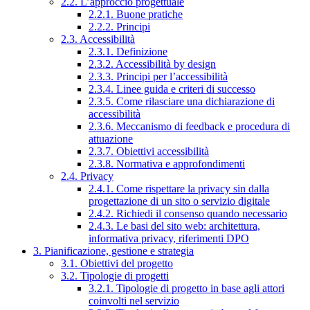
2.2. L’approccio progettuale
2.2.1. Buone pratiche
2.2.2. Principi
2.3. Accessibilità
2.3.1. Definizione
2.3.2. Accessibilità by design
2.3.3. Principi per l’accessibilità
2.3.4. Linee guida e criteri di successo
2.3.5. Come rilasciare una dichiarazione di
accessibilità
2.3.6. Meccanismo di feedback e procedura di
attuazione
2.3.7. Obiettivi accessibilità
2.3.8. Normativa e approfondimenti
2.4. Privacy
2.4.1. Come rispettare la privacy sin dalla
progettazione di un sito o servizio digitale
2.4.2. Richiedi il consenso quando necessario
2.4.3. Le basi del sito web: architettura,
informativa privacy, riferimenti DPO
3. Pianificazione, gestione e strategia
3.1. Obiettivi del progetto
3.2. Tipologie di progetti
3.2.1. Tipologie di progetto in base agli attori
coinvolti nel servizio