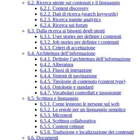
6.2. Ricerca utente sui contenuti e il linguaggio
6.2.1. Content discovery
6.2.2. Dati di ricerca (search keywords)
6.2.3. Ricerca tramite analytics
6.2.4. Ricerca sui forum
6.3. Dalla ricerca ai bisogni degli utenti
6.3.1. User stories per definire i contenuti
6.3.2. Job stories per definire i contenuti
6.3.3. Criteri di accettazione
6.4. Architettura dell’informazione
6.4.1. Definire l’architettura dell’informazione
6.4.2. Alberatura
6.4.3. Flussi di interazione
6.4.4. Sistemi di navigazione
6.4.5. Tipologie di contenuto (content type)
6.4.6. Ontologie e standard
6.4.7. Vocabolari controllati e tassonomie
6.5. Scrittura e linguaggio
6.5.1. Come leggono le persone sul web
6.5.2. Le regole per un linguaggio semplice
6.5.3. Microtesti
6.5.4. Scrittura collaborativa
6.5.5. Content critique
6.5.6. Traduzione e localizzazione dei contenuti
6.6. Documenti