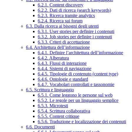
6.2.1. Content discovery
6.2.2. Dati di ricerca (search keywords)
6.2.3. Ricerca tramite analytics
6.2.4. Ricerca sui forum
6.3. Dalla ricerca ai bisogni degli utenti
6.3.1. User stories per definire i contenuti
6.3.2. Job stories per definire i contenuti
6.3.3. Criteri di accettazione
6.4. Architettura dell’informazione
6.4.1. Definire l’architettura dell’informazione
6.4.2. Alberatura
6.4.3. Flussi di interazione
6.4.4. Sistemi di navigazione
6.4.5. Tipologie di contenuto (content type)
6.4.6. Ontologie e standard
6.4.7. Vocabolari controllati e tassonomie
6.5. Scrittura e linguaggio
6.5.1. Come leggono le persone sul web
6.5.2. Le regole per un linguaggio semplice
6.5.3. Microtesti
6.5.4. Scrittura collaborativa
6.5.5. Content critique
6.5.6. Traduzione e localizzazione dei contenuti
6.6. Documenti