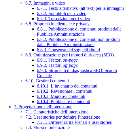
6.7. Immagini e video
6.7.1. Testo alternativo (alt text) per le immagini
6.7.2. Sottotitoli per i video
6.7.3. Trascrizioni per i video
6.8. Proprietà intellettuale e privacy
6.8.1. Pubblicazione di contenuti prodotti dalla
Pubblica Amministrazione
6.8.2. Pubblicazione di contenuti non prodotti
dalla Pubblica Amministrazione
6.8.3. Consenso dei soggetti ritratti
6.9. Ottimizzazione per i motori di ricerca (SEO)
6.9.1. I fattori
on-page
6.9.2. I fattori
off-page
6.9.3. Strumenti di diagnostica SEO: Search
Console
6.10. Gestire i contenuti
6.10.1. L’inventario dei contenuti
6.10.2. Revisionare i contenuti
6.10.3. Migrare i contenuti
6.10.4. Pubblicare i contenuti
7. Progettazione dell’interazione
7.1. Caratteristiche dell’interazione
7.2. User stories per definire l’interazione
7.2.1. Differenza tra scenari e user stories
7.3. Flussi di interazione