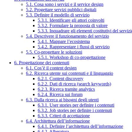
5.1. Cosa sono i servizi e il service design
5.2. Progettare servizi pubblici digitali
5.3. Definire il modello di servizio
5.3.1. Identificare gli attori coinvolti
5.3.2. Formulare la proposta di valore
5.3.3. Inquadrare gli elementi costitutivi del serviz
5.4. Descrivere il funzionamento del servizio
5.4.1. Mappare l’ecosistema
5.4.2. Rappresentare i flussi di servizio
5.5. Co-progettare le soluzioni
5.5.1. Workshop di co-progettazione
6. Progettazione dei contenuti
6.1. Cos’è il content design
6.2. Ricerca utente sui contenuti e il linguaggio
6.2.1. Content discovery
6.2.2. Dati di ricerca (search keywords)
6.2.3. Ricerca tramite analytics
6.2.4. Ricerca sui forum
6.3. Dalla ricerca ai bisogni degli utenti
6.3.1. User stories per definire i contenuti
6.3.2. Job stories per definire i contenuti
6.3.3. Criteri di accettazione
6.4. Architettura dell’informazione
6.4.1. Definire l’architettura dell’informazione
6.4.2. Alberatura