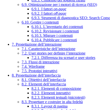
6.8.3. Consenso dei soggetti ritratti
6.9. Ottimizzazione per i motori di ricerca (SEO)
6.9.1. I fattori
on-page
6.9.2. I fattori
off-page
6.9.3. Strumenti di diagnostica SEO: Search Cons
6.10. Gestire i contenuti
6.10.1. L’inventario dei contenuti
6.10.2. Revisionare i contenuti
6.10.3. Migrare i contenuti
6.10.4. Pubblicare i contenuti
7. Progettazione dell’interazione
7.1. Caratteristiche dell’interazione
7.2. User stories per definire l’interazione
7.2.1. Differenza tra scenari e user stories
7.3. Flussi di interazione
7.4. Wireframe
7.5. Prototipi interattivi
8. Progettazione dell’interfaccia
8.1. Obiettivi dell’interfaccia
8.2. Elementi dell’interfaccia
8.2.1. Elementi di composizione
8.2.2. Elementi interattivi
8.2.3. Elementi testuali (microtesti)
8.3. Progettare e costruire in alta fedeltà
8.3.1. Layout di pagina