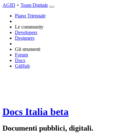
AGID
+
Team Digitale
Piano Triennale
Le community
Developers
Designers
Gli strumenti
Forum
Docs
GitHub
Docs Italia
beta
Documenti pubblici, digitali.