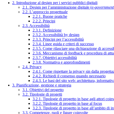
2. Introduzione al design per i servizi pubblici digitali
2.1. Design per l’amministrazione digitale (
e-government
2.2. L’approccio progettuale
2.2.1. Buone pratiche
2.2.2. Principi
2.3. Accessibilità
2.3.1. Definizione
2.3.2. Accessibilità by design
2.3.3. Principi per l’accessibilità
2.3.4. Linee guida e criteri di successo
2.3.5. Come rilasciare una dichiarazione di accessib
2.3.6. Meccanismo di feedback e procedura di attu
2.3.7. Obiettivi accessibilità
2.3.8. Normativa e approfondimenti
2.4. Privacy
2.4.1. Come rispettare la privacy sin dalla progettaz
2.4.2. Richiedi il consenso quando necessario
2.4.3. Le basi del sito web: architettura, informati
3. Pianificazione, gestione e strategia
3.1. Obiettivi del progetto
3.2. Tipologie di progetti
3.2.1. Tipologie di progetto in base agli attori coinv
3.2.2. Tipologie di progetto in base al focus
3.2.3. Tipologie di progetto in base all’ambito di i
3.3. Competenze, ruoli e figure coinvolte