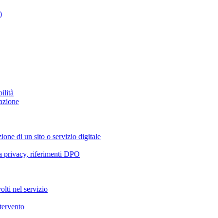
)
ilità
azione
ione di un sito o servizio digitale
va privacy, riferimenti DPO
olti nel servizio
ntervento