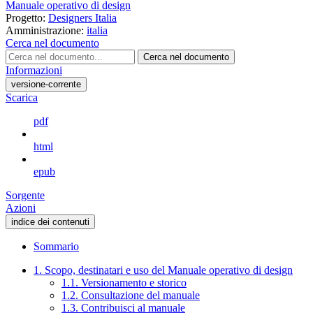
Manuale operativo di design
Progetto:
Designers Italia
Amministrazione:
italia
Cerca nel documento
Cerca nel documento
Informazioni
versione-corrente
Scarica
pdf
html
epub
Sorgente
Azioni
indice dei contenuti
Sommario
1. Scopo, destinatari e uso del Manuale operativo di design
1.1. Versionamento e storico
1.2. Consultazione del manuale
1.3. Contribuisci al manuale