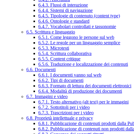
6.4.3. Flussi di interazione
6.4.4. Sistemi di navigazione
6.4.5. Tipologie di contenuto (content type)
6.4.6. Ontologie e standard
6.4.7. Vocabolari controllati e tassonomie
6.5. Scrittura e linguaggio
6.5.1. Come leggono le persone sul web
6.5.2. Le regole per un linguaggio semplice
6.5.3. Microtesti
6.5.4. Scrittura collaborativa
6.5.5. Content critique
6.5.6. Traduzione e localizzazione dei contenuti
6.6. Documenti
6.6.1. I documenti vanno sul web
6.6.2. Tipi di documenti
6.6.3. Formato di lettura dei documenti elettronici
6.6.4. Modalità di produzione dei documenti
6.7. Immagini e video
6.7.1. Testo alternativo (alt text) per le immagini
6.7.2. Sottotitoli per i video
6.7.3. Trascrizioni per i video
6.8. Proprietà intellettuale e privacy
6.8.1. Pubblicazione di contenuti prodotti dalla P
6.8.2. Pubblicazione di contenuti non prodotti dal