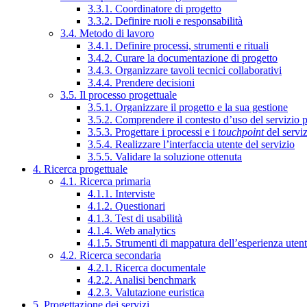
3.3.1. Coordinatore di progetto
3.3.2. Definire ruoli e responsabilità
3.4. Metodo di lavoro
3.4.1. Definire processi, strumenti e rituali
3.4.2. Curare la documentazione di progetto
3.4.3. Organizzare tavoli tecnici collaborativi
3.4.4. Prendere decisioni
3.5. Il processo progettuale
3.5.1. Organizzare il progetto e la sua gestione
3.5.2. Comprendere il contesto d’uso del servizio 
3.5.3. Progettare i processi e i
touchpoint
del servi
3.5.4. Realizzare l’interfaccia utente del servizio
3.5.5. Validare la soluzione ottenuta
4. Ricerca progettuale
4.1. Ricerca primaria
4.1.1. Interviste
4.1.2. Questionari
4.1.3. Test di usabilità
4.1.4. Web analytics
4.1.5. Strumenti di mappatura dell’esperienza uten
4.2. Ricerca secondaria
4.2.1. Ricerca documentale
4.2.2. Analisi benchmark
4.2.3. Valutazione euristica
5. Progettazione dei servizi