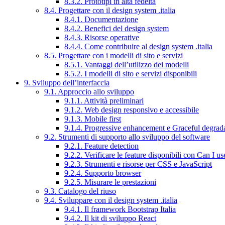
8.3.2. Prototipi in alta fedeltà
8.4. Progettare con il design system .italia
8.4.1. Documentazione
8.4.2. Benefici del design system
8.4.3. Risorse operative
8.4.4. Come contribuire al design system .italia
8.5. Progettare con i modelli di sito e servizi
8.5.1. Vantaggi dell’utilizzo dei modelli
8.5.2. I modelli di sito e servizi disponibili
9. Sviluppo dell’interfaccia
9.1. Approccio allo sviluppo
9.1.1. Attività preliminari
9.1.2. Web design responsivo e accessibile
9.1.3. Mobile first
9.1.4. Progressive enhancement e Graceful degrad
9.2. Strumenti di supporto allo sviluppo del software
9.2.1. Feature detection
9.2.2. Verificare le feature disponibili con Can I us
9.2.3. Strumenti e risorse per CSS e JavaScript
9.2.4. Supporto browser
9.2.5. Misurare le prestazioni
9.3. Catalogo del riuso
9.4. Sviluppare con il design system .italia
9.4.1. Il framework Bootstrap Italia
9.4.2. Il kit di sviluppo React