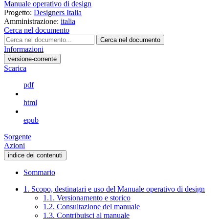
Manuale operativo di design
Progetto:
Designers Italia
Amministrazione:
italia
Cerca nel documento
Cerca nel documento
Informazioni
versione-corrente
Scarica
pdf
html
epub
Sorgente
Azioni
indice dei contenuti
Sommario
1. Scopo, destinatari e uso del Manuale operativo di design
1.1. Versionamento e storico
1.2. Consultazione del manuale
1.3. Contribuisci al manuale