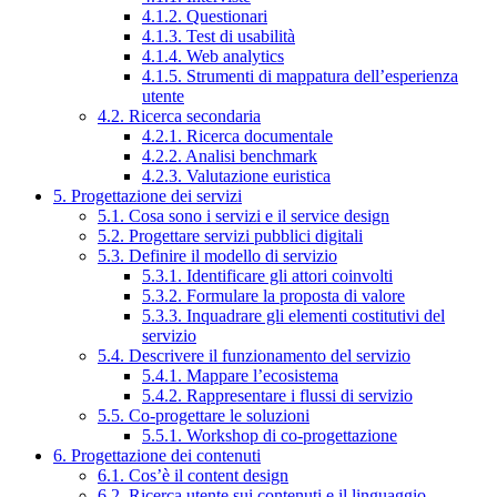
4.1.2. Questionari
4.1.3. Test di usabilità
4.1.4. Web analytics
4.1.5. Strumenti di mappatura dell’esperienza
utente
4.2. Ricerca secondaria
4.2.1. Ricerca documentale
4.2.2. Analisi benchmark
4.2.3. Valutazione euristica
5. Progettazione dei servizi
5.1. Cosa sono i servizi e il service design
5.2. Progettare servizi pubblici digitali
5.3. Definire il modello di servizio
5.3.1. Identificare gli attori coinvolti
5.3.2. Formulare la proposta di valore
5.3.3. Inquadrare gli elementi costitutivi del
servizio
5.4. Descrivere il funzionamento del servizio
5.4.1. Mappare l’ecosistema
5.4.2. Rappresentare i flussi di servizio
5.5. Co-progettare le soluzioni
5.5.1. Workshop di co-progettazione
6. Progettazione dei contenuti
6.1. Cos’è il content design
6.2. Ricerca utente sui contenuti e il linguaggio