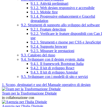
9.1.1. Attività preliminari
9.1.2. Web design responsivo e accessibile
9.1.3. Mobile first
9.1.4. Progressive enhancement e Graceful
degradation
9.2. Strumenti di supporto allo sviluppo del software
9.2.1. Feature detection
9.2.2. Verificare le feature disponibili con Can I
use
9.2.3. Strumenti e risorse per CSS e JavaScript
9.2.4. Supporto browser
9.2.5. Misurare le prestazioni
9.3. Catalogo del riuso
9.4. Sviluppare con il design system .italia
9.4.1. Il framework Bootstrap Italia
9.4.2. Il kit di sviluppo React
9.4.3. Il kit di sviluppo Angular
9.5. Sviluppare con i modelli di sito e servizi
1. Scopo, destinatari e uso del Manuale operativo di design
Team per la Trasformazione Digitale
in collaborazione con
Agenzia per l'Italia Digitale