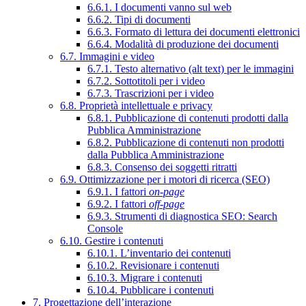
6.6.1. I documenti vanno sul web
6.6.2. Tipi di documenti
6.6.3. Formato di lettura dei documenti elettronici
6.6.4. Modalità di produzione dei documenti
6.7. Immagini e video
6.7.1. Testo alternativo (alt text) per le immagini
6.7.2. Sottotitoli per i video
6.7.3. Trascrizioni per i video
6.8. Proprietà intellettuale e privacy
6.8.1. Pubblicazione di contenuti prodotti dalla
Pubblica Amministrazione
6.8.2. Pubblicazione di contenuti non prodotti
dalla Pubblica Amministrazione
6.8.3. Consenso dei soggetti ritratti
6.9. Ottimizzazione per i motori di ricerca (SEO)
6.9.1. I fattori
on-page
6.9.2. I fattori
off-page
6.9.3. Strumenti di diagnostica SEO: Search
Console
6.10. Gestire i contenuti
6.10.1. L’inventario dei contenuti
6.10.2. Revisionare i contenuti
6.10.3. Migrare i contenuti
6.10.4. Pubblicare i contenuti
7. Progettazione dell’interazione