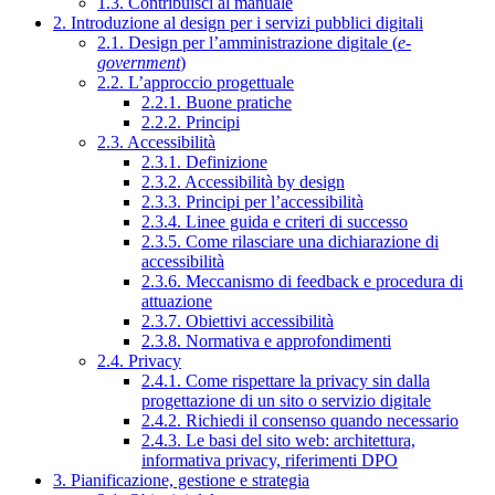
1.3. Contribuisci al manuale
2. Introduzione al design per i servizi pubblici digitali
2.1. Design per l’amministrazione digitale (
e-
government
)
2.2. L’approccio progettuale
2.2.1. Buone pratiche
2.2.2. Principi
2.3. Accessibilità
2.3.1. Definizione
2.3.2. Accessibilità by design
2.3.3. Principi per l’accessibilità
2.3.4. Linee guida e criteri di successo
2.3.5. Come rilasciare una dichiarazione di
accessibilità
2.3.6. Meccanismo di feedback e procedura di
attuazione
2.3.7. Obiettivi accessibilità
2.3.8. Normativa e approfondimenti
2.4. Privacy
2.4.1. Come rispettare la privacy sin dalla
progettazione di un sito o servizio digitale
2.4.2. Richiedi il consenso quando necessario
2.4.3. Le basi del sito web: architettura,
informativa privacy, riferimenti DPO
3. Pianificazione, gestione e strategia