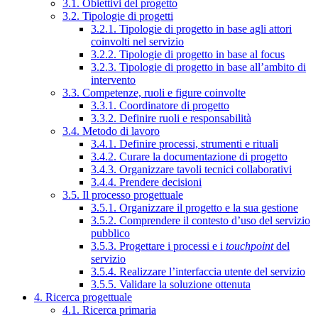
3.1. Obiettivi del progetto
3.2. Tipologie di progetti
3.2.1. Tipologie di progetto in base agli attori
coinvolti nel servizio
3.2.2. Tipologie di progetto in base al focus
3.2.3. Tipologie di progetto in base all’ambito di
intervento
3.3. Competenze, ruoli e figure coinvolte
3.3.1. Coordinatore di progetto
3.3.2. Definire ruoli e responsabilità
3.4. Metodo di lavoro
3.4.1. Definire processi, strumenti e rituali
3.4.2. Curare la documentazione di progetto
3.4.3. Organizzare tavoli tecnici collaborativi
3.4.4. Prendere decisioni
3.5. Il processo progettuale
3.5.1. Organizzare il progetto e la sua gestione
3.5.2. Comprendere il contesto d’uso del servizio
pubblico
3.5.3. Progettare i processi e i
touchpoint
del
servizio
3.5.4. Realizzare l’interfaccia utente del servizio
3.5.5. Validare la soluzione ottenuta
4. Ricerca progettuale
4.1. Ricerca primaria