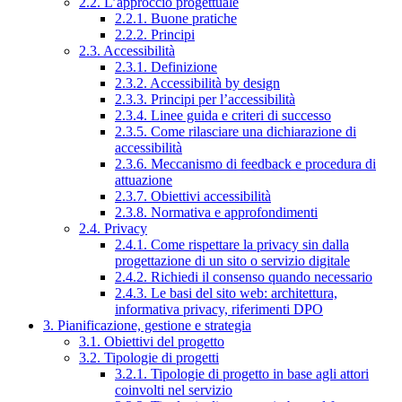
2.2. L’approccio progettuale
2.2.1. Buone pratiche
2.2.2. Principi
2.3. Accessibilità
2.3.1. Definizione
2.3.2. Accessibilità by design
2.3.3. Principi per l’accessibilità
2.3.4. Linee guida e criteri di successo
2.3.5. Come rilasciare una dichiarazione di
accessibilità
2.3.6. Meccanismo di feedback e procedura di
attuazione
2.3.7. Obiettivi accessibilità
2.3.8. Normativa e approfondimenti
2.4. Privacy
2.4.1. Come rispettare la privacy sin dalla
progettazione di un sito o servizio digitale
2.4.2. Richiedi il consenso quando necessario
2.4.3. Le basi del sito web: architettura,
informativa privacy, riferimenti DPO
3. Pianificazione, gestione e strategia
3.1. Obiettivi del progetto
3.2. Tipologie di progetti
3.2.1. Tipologie di progetto in base agli attori
coinvolti nel servizio