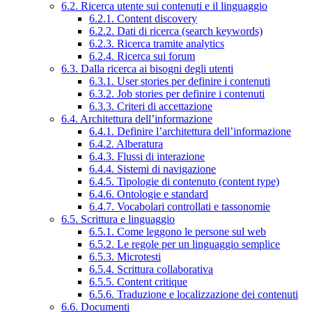
6.2. Ricerca utente sui contenuti e il linguaggio
6.2.1. Content discovery
6.2.2. Dati di ricerca (search keywords)
6.2.3. Ricerca tramite analytics
6.2.4. Ricerca sui forum
6.3. Dalla ricerca ai bisogni degli utenti
6.3.1. User stories per definire i contenuti
6.3.2. Job stories per definire i contenuti
6.3.3. Criteri di accettazione
6.4. Architettura dell’informazione
6.4.1. Definire l’architettura dell’informazione
6.4.2. Alberatura
6.4.3. Flussi di interazione
6.4.4. Sistemi di navigazione
6.4.5. Tipologie di contenuto (content type)
6.4.6. Ontologie e standard
6.4.7. Vocabolari controllati e tassonomie
6.5. Scrittura e linguaggio
6.5.1. Come leggono le persone sul web
6.5.2. Le regole per un linguaggio semplice
6.5.3. Microtesti
6.5.4. Scrittura collaborativa
6.5.5. Content critique
6.5.6. Traduzione e localizzazione dei contenuti
6.6. Documenti