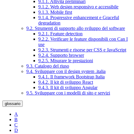
9.1.1. Attività preliminari
9.1.2. Web design responsivo e accessibile
9.1.3. Mobile first
9.1.4. Progressive enhancement e Graceful
degradation
9.2. Strumenti di supporto allo sviluppo del software
9.2.1. Feature detection
9.2.2. Verificare le feature disponibili con Can I
use
9.2.3. Strumenti e risorse per CSS e JavaScript
9.2.4. Supporto browser
9.2.5. Misurare le prestazioni
9.3. Catalogo del riuso
9.4. Sviluppare con il design system .italia
9.4.1. Il framework Bootstrap Italia
9.4.2. Il kit di sviluppo React
9.4.3. Il kit di sviluppo Angular
9.5. Sviluppare con i modelli di sito e servizi
glossario
A
B
C
D