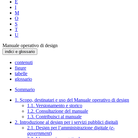
E
I
M
O
S
T
U
Manuale operativo di design
indici e glossario
contenuti
figure
tabelle
glossario
Sommario
1. Scopo, destinatari e uso del Manuale operativo di design
1.1. Versionamento e storico
1.2. Consultazione del manuale
1.3. Contribuisci al manuale
2. Introduzione al design per i servizi pubblici digitali
2.1. Design per l’amministrazione digitale (
e-
government
)