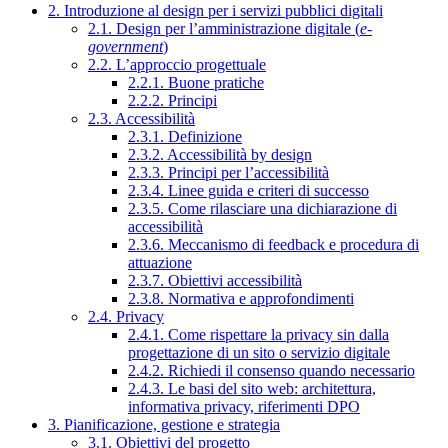
2. Introduzione al design per i servizi pubblici digitali
2.1. Design per l’amministrazione digitale (
e-
government
)
2.2. L’approccio progettuale
2.2.1. Buone pratiche
2.2.2. Principi
2.3. Accessibilità
2.3.1. Definizione
2.3.2. Accessibilità by design
2.3.3. Principi per l’accessibilità
2.3.4. Linee guida e criteri di successo
2.3.5. Come rilasciare una dichiarazione di
accessibilità
2.3.6. Meccanismo di feedback e procedura di
attuazione
2.3.7. Obiettivi accessibilità
2.3.8. Normativa e approfondimenti
2.4. Privacy
2.4.1. Come rispettare la privacy sin dalla
progettazione di un sito o servizio digitale
2.4.2. Richiedi il consenso quando necessario
2.4.3. Le basi del sito web: architettura,
informativa privacy, riferimenti DPO
3. Pianificazione, gestione e strategia
3.1. Obiettivi del progetto