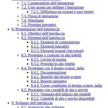
7.1. Caratteristiche dell’interazione
7.2. User stories per definire l’interazione
7.2.1. Differenza tra scenari e user stories
7.3. Flussi di interazione
7.4. Wireframe
7.5. Prototipi interattivi
8. Progettazione dell’interfaccia
8.1. Obiettivi dell’interfaccia
8.2. Elementi dell’interfaccia
8.2.1. Elementi di composizione
8.2.2. Elementi interattivi
8.2.3. Elementi testuali (microtesti)
8.3. Progettare e costruire in alta fedeltà
8.3.1. Layout di pagina
8.3.2. Prototipi in alta fedeltà
8.4. Progettare con il design system .italia
8.4.1. Documentazione
8.4.2. Benefici del design system
8.4.3. Risorse operative
8.4.4. Come contribuire al design system .italia
8.5. Progettare con i modelli di sito e servizi
8.5.1. Vantaggi dell’utilizzo dei modelli
8.5.2. I modelli di sito e servizi disponibili
9. Sviluppo dell’interfaccia
9.1. Approccio allo sviluppo