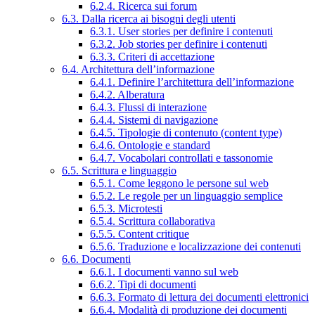
6.2.4. Ricerca sui forum
6.3. Dalla ricerca ai bisogni degli utenti
6.3.1. User stories per definire i contenuti
6.3.2. Job stories per definire i contenuti
6.3.3. Criteri di accettazione
6.4. Architettura dell’informazione
6.4.1. Definire l’architettura dell’informazione
6.4.2. Alberatura
6.4.3. Flussi di interazione
6.4.4. Sistemi di navigazione
6.4.5. Tipologie di contenuto (content type)
6.4.6. Ontologie e standard
6.4.7. Vocabolari controllati e tassonomie
6.5. Scrittura e linguaggio
6.5.1. Come leggono le persone sul web
6.5.2. Le regole per un linguaggio semplice
6.5.3. Microtesti
6.5.4. Scrittura collaborativa
6.5.5. Content critique
6.5.6. Traduzione e localizzazione dei contenuti
6.6. Documenti
6.6.1. I documenti vanno sul web
6.6.2. Tipi di documenti
6.6.3. Formato di lettura dei documenti elettronici
6.6.4. Modalità di produzione dei documenti