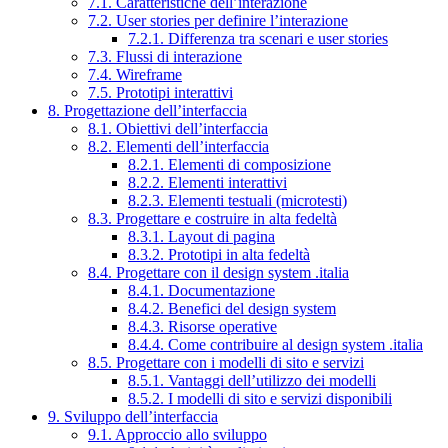
7.1. Caratteristiche dell’interazione
7.2. User stories per definire l’interazione
7.2.1. Differenza tra scenari e user stories
7.3. Flussi di interazione
7.4. Wireframe
7.5. Prototipi interattivi
8. Progettazione dell’interfaccia
8.1. Obiettivi dell’interfaccia
8.2. Elementi dell’interfaccia
8.2.1. Elementi di composizione
8.2.2. Elementi interattivi
8.2.3. Elementi testuali (microtesti)
8.3. Progettare e costruire in alta fedeltà
8.3.1. Layout di pagina
8.3.2. Prototipi in alta fedeltà
8.4. Progettare con il design system .italia
8.4.1. Documentazione
8.4.2. Benefici del design system
8.4.3. Risorse operative
8.4.4. Come contribuire al design system .italia
8.5. Progettare con i modelli di sito e servizi
8.5.1. Vantaggi dell’utilizzo dei modelli
8.5.2. I modelli di sito e servizi disponibili
9. Sviluppo dell’interfaccia
9.1. Approccio allo sviluppo