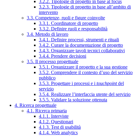
3.2.2. Tipologie di progetto in base al focus
3.2.3. Tipologie di progetto in base all’ambito di
intervento
3.3. Competenze, ruoli e figure coinvolte
3.3.1. Coordinatore di progetto
3.3.2. Definire ruoli e responsabilità
3.4. Metodo di lavoro
3.4.1. Definire processi, strumenti e rituali
3.4.2. Curare la documentazione di progetto
3.4.3. Organizzare tavoli tecnici collaborativi
3.4.4. Prendere decisioni
3.5. Il processo progettuale
3.5.1. Organizzare il progetto e la sua gestione
3.5.2. Comprendere il contesto d’uso del servizio
pubblico
3.5.3. Progettare i processi e i
touchpoint
del
servizio
3.5.4. Realizzare l’interfaccia utente del servizio
3.5.5. Validare la soluzione ottenuta
4. Ricerca progettuale
4.1. Ricerca primaria
4.1.1. Interviste
4.1.2. Questionari
4.1.3. Test di usabilità
4.1.4. Web analytics