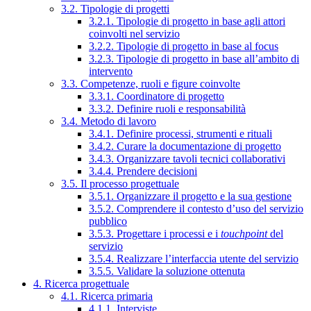
3.2. Tipologie di progetti
3.2.1. Tipologie di progetto in base agli attori
coinvolti nel servizio
3.2.2. Tipologie di progetto in base al focus
3.2.3. Tipologie di progetto in base all’ambito di
intervento
3.3. Competenze, ruoli e figure coinvolte
3.3.1. Coordinatore di progetto
3.3.2. Definire ruoli e responsabilità
3.4. Metodo di lavoro
3.4.1. Definire processi, strumenti e rituali
3.4.2. Curare la documentazione di progetto
3.4.3. Organizzare tavoli tecnici collaborativi
3.4.4. Prendere decisioni
3.5. Il processo progettuale
3.5.1. Organizzare il progetto e la sua gestione
3.5.2. Comprendere il contesto d’uso del servizio
pubblico
3.5.3. Progettare i processi e i
touchpoint
del
servizio
3.5.4. Realizzare l’interfaccia utente del servizio
3.5.5. Validare la soluzione ottenuta
4. Ricerca progettuale
4.1. Ricerca primaria
4.1.1. Interviste