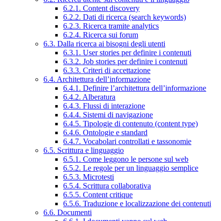
6.2.1. Content discovery
6.2.2. Dati di ricerca (search keywords)
6.2.3. Ricerca tramite analytics
6.2.4. Ricerca sui forum
6.3. Dalla ricerca ai bisogni degli utenti
6.3.1. User stories per definire i contenuti
6.3.2. Job stories per definire i contenuti
6.3.3. Criteri di accettazione
6.4. Architettura dell’informazione
6.4.1. Definire l’architettura dell’informazione
6.4.2. Alberatura
6.4.3. Flussi di interazione
6.4.4. Sistemi di navigazione
6.4.5. Tipologie di contenuto (content type)
6.4.6. Ontologie e standard
6.4.7. Vocabolari controllati e tassonomie
6.5. Scrittura e linguaggio
6.5.1. Come leggono le persone sul web
6.5.2. Le regole per un linguaggio semplice
6.5.3. Microtesti
6.5.4. Scrittura collaborativa
6.5.5. Content critique
6.5.6. Traduzione e localizzazione dei contenuti
6.6. Documenti