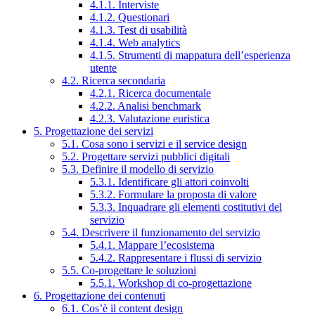
4.1.1. Interviste
4.1.2. Questionari
4.1.3. Test di usabilità
4.1.4. Web analytics
4.1.5. Strumenti di mappatura dell’esperienza
utente
4.2. Ricerca secondaria
4.2.1. Ricerca documentale
4.2.2. Analisi benchmark
4.2.3. Valutazione euristica
5. Progettazione dei servizi
5.1. Cosa sono i servizi e il service design
5.2. Progettare servizi pubblici digitali
5.3. Definire il modello di servizio
5.3.1. Identificare gli attori coinvolti
5.3.2. Formulare la proposta di valore
5.3.3. Inquadrare gli elementi costitutivi del
servizio
5.4. Descrivere il funzionamento del servizio
5.4.1. Mappare l’ecosistema
5.4.2. Rappresentare i flussi di servizio
5.5. Co-progettare le soluzioni
5.5.1. Workshop di co-progettazione
6. Progettazione dei contenuti
6.1. Cos’è il content design