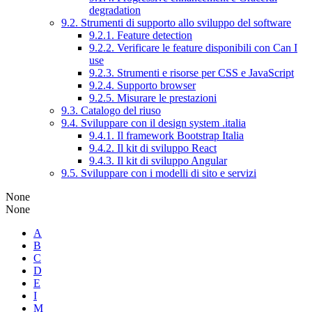
degradation
9.2. Strumenti di supporto allo sviluppo del software
9.2.1. Feature detection
9.2.2. Verificare le feature disponibili con Can I
use
9.2.3. Strumenti e risorse per CSS e JavaScript
9.2.4. Supporto browser
9.2.5. Misurare le prestazioni
9.3. Catalogo del riuso
9.4. Sviluppare con il design system .italia
9.4.1. Il framework Bootstrap Italia
9.4.2. Il kit di sviluppo React
9.4.3. Il kit di sviluppo Angular
9.5. Sviluppare con i modelli di sito e servizi
None
None
A
B
C
D
E
I
M