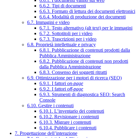
6.6.1. I documenti vanno sul web
6.6.2. Tipi di documenti
6.6.3. Formato di lettura dei documenti elettronici
6.6.4. Modalità di produzione dei documenti
6.7. Immagini e video
6.7.1. Testo alternativo (alt text) per le immagini
6.7.2. Sottotitoli per i video
6.7.3. Trascrizioni per i video
6.8. Proprietà intellettuale e privacy
6.8.1. Pubblicazione di contenuti prodotti dalla
Pubblica Amministrazione
6.8.2. Pubblicazione di contenuti non prodotti
dalla Pubblica Amministrazione
6.8.3. Consenso dei soggetti ritratti
6.9. Ottimizzazione per i motori di ricerca (SEO)
6.9.1. I fattori
on-page
6.9.2. I fattori
off-page
6.9.3. Strumenti di diagnostica SEO: Search
Console
6.10. Gestire i contenuti
6.10.1. L’inventario dei contenuti
6.10.2. Revisionare i contenuti
6.10.3. Migrare i contenuti
6.10.4. Pubblicare i contenuti
7. Progettazione dell’interazione