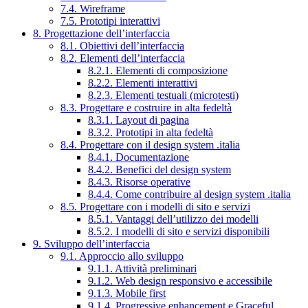
7.4. Wireframe
7.5. Prototipi interattivi
8. Progettazione dell’interfaccia
8.1. Obiettivi dell’interfaccia
8.2. Elementi dell’interfaccia
8.2.1. Elementi di composizione
8.2.2. Elementi interattivi
8.2.3. Elementi testuali (microtesti)
8.3. Progettare e costruire in alta fedeltà
8.3.1. Layout di pagina
8.3.2. Prototipi in alta fedeltà
8.4. Progettare con il design system .italia
8.4.1. Documentazione
8.4.2. Benefici del design system
8.4.3. Risorse operative
8.4.4. Come contribuire al design system .italia
8.5. Progettare con i modelli di sito e servizi
8.5.1. Vantaggi dell’utilizzo dei modelli
8.5.2. I modelli di sito e servizi disponibili
9. Sviluppo dell’interfaccia
9.1. Approccio allo sviluppo
9.1.1. Attività preliminari
9.1.2. Web design responsivo e accessibile
9.1.3. Mobile first
9.1.4. Progressive enhancement e Graceful