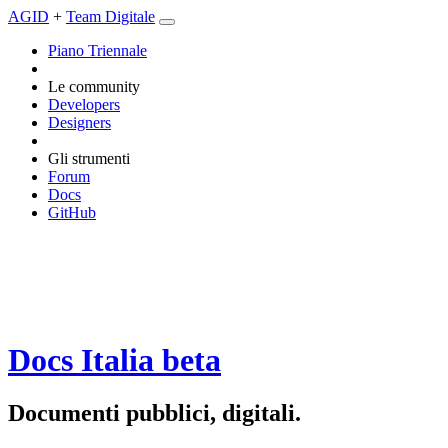
AGID
+
Team Digitale
Piano Triennale
Le community
Developers
Designers
Gli strumenti
Forum
Docs
GitHub
Docs Italia
beta
Documenti pubblici, digitali.