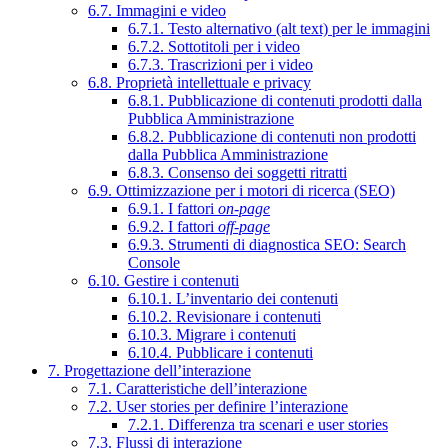
6.7. Immagini e video
6.7.1. Testo alternativo (alt text) per le immagini
6.7.2. Sottotitoli per i video
6.7.3. Trascrizioni per i video
6.8. Proprietà intellettuale e privacy
6.8.1. Pubblicazione di contenuti prodotti dalla
Pubblica Amministrazione
6.8.2. Pubblicazione di contenuti non prodotti
dalla Pubblica Amministrazione
6.8.3. Consenso dei soggetti ritratti
6.9. Ottimizzazione per i motori di ricerca (SEO)
6.9.1. I fattori
on-page
6.9.2. I fattori
off-page
6.9.3. Strumenti di diagnostica SEO: Search
Console
6.10. Gestire i contenuti
6.10.1. L’inventario dei contenuti
6.10.2. Revisionare i contenuti
6.10.3. Migrare i contenuti
6.10.4. Pubblicare i contenuti
7. Progettazione dell’interazione
7.1. Caratteristiche dell’interazione
7.2. User stories per definire l’interazione
7.2.1. Differenza tra scenari e user stories
7.3. Flussi di interazione