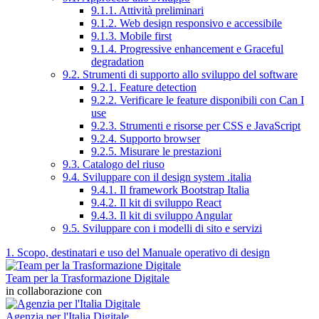
9.1.1. Attività preliminari
9.1.2. Web design responsivo e accessibile
9.1.3. Mobile first
9.1.4. Progressive enhancement e Graceful
degradation
9.2. Strumenti di supporto allo sviluppo del software
9.2.1. Feature detection
9.2.2. Verificare le feature disponibili con Can I
use
9.2.3. Strumenti e risorse per CSS e JavaScript
9.2.4. Supporto browser
9.2.5. Misurare le prestazioni
9.3. Catalogo del riuso
9.4. Sviluppare con il design system .italia
9.4.1. Il framework Bootstrap Italia
9.4.2. Il kit di sviluppo React
9.4.3. Il kit di sviluppo Angular
9.5. Sviluppare con i modelli di sito e servizi
1. Scopo, destinatari e uso del Manuale operativo di design
Team per la Trasformazione Digitale
in collaborazione con
Agenzia per l'Italia Digitale