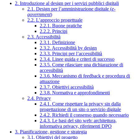
2. Introduzione al design per i servizi pubblici digitali
2.1. Design per l’amministrazione digitale (
e-
government
)
2.2. L’approccio progettuale
2.2.1. Buone pratiche
2.2.2. Principi
2.3. Accessibilità
2.3.1. Definizione
2.3.2. Accessibilità by design
2.3.3. Principi per l’accessibilità
2.3.4. Linee guida e criteri di successo
2.3.5. Come rilasciare una dichiarazione di
accessibilità
2.3.6. Meccanismo di feedback e procedura di
attuazione
2.3.7. Obiettivi accessibilità
2.3.8. Normativa e approfondimenti
2.4. Privacy
2.4.1. Come rispettare la privacy sin dalla
progettazione di un sito o servizio digitale
2.4.2. Richiedi il consenso quando necessario
2.4.3. Le basi del sito web: architettura,
informativa privacy, riferimenti DPO
3. Pianificazione, gestione e strategia
3.1. Obiettivi del progetto