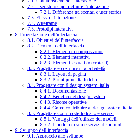
7.1. Caratteristiche dell’interazione
7.2. User stories per definire l’interazione
7.2.1. Differenza tra scenari e user stories
7.3. Flussi di interazione
7.4. Wireframe
7.5. Prototipi interattivi
8. Progettazione dell’interfaccia
8.1. Obiettivi dell’interfaccia
8.2. Elementi dell’interfaccia
8.2.1. Elementi di composizione
8.2.2. Elementi interattivi
8.2.3. Elementi testuali (microtesti)
8.3. Progettare e costruire in alta fedeltà
8.3.1. Layout di pagina
8.3.2. Prototipi in alta fedeltà
8.4. Progettare con il design system .italia
8.4.1. Documentazione
8.4.2. Benefici del design system
8.4.3. Risorse operative
8.4.4. Come contribuire al design system .italia
8.5. Progettare con i modelli di sito e servizi
8.5.1. Vantaggi dell’utilizzo dei modelli
8.5.2. I modelli di sito e servizi disponibili
9. Sviluppo dell’interfaccia
9.1. Approccio allo sviluppo