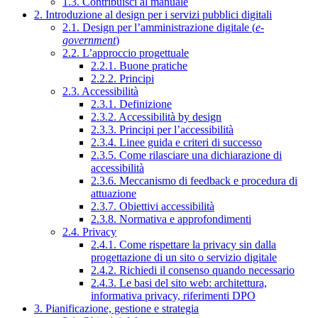
1.3. Contribuisci al manuale
2. Introduzione al design per i servizi pubblici digitali
2.1. Design per l’amministrazione digitale (
e-
government
)
2.2. L’approccio progettuale
2.2.1. Buone pratiche
2.2.2. Principi
2.3. Accessibilità
2.3.1. Definizione
2.3.2. Accessibilità by design
2.3.3. Principi per l’accessibilità
2.3.4. Linee guida e criteri di successo
2.3.5. Come rilasciare una dichiarazione di
accessibilità
2.3.6. Meccanismo di feedback e procedura di
attuazione
2.3.7. Obiettivi accessibilità
2.3.8. Normativa e approfondimenti
2.4. Privacy
2.4.1. Come rispettare la privacy sin dalla
progettazione di un sito o servizio digitale
2.4.2. Richiedi il consenso quando necessario
2.4.3. Le basi del sito web: architettura,
informativa privacy, riferimenti DPO
3. Pianificazione, gestione e strategia