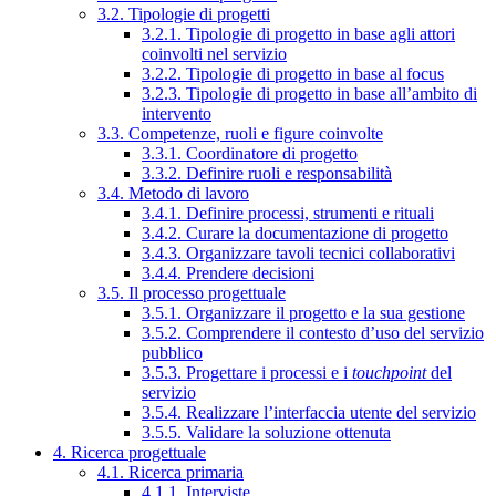
3.2. Tipologie di progetti
3.2.1. Tipologie di progetto in base agli attori
coinvolti nel servizio
3.2.2. Tipologie di progetto in base al focus
3.2.3. Tipologie di progetto in base all’ambito di
intervento
3.3. Competenze, ruoli e figure coinvolte
3.3.1. Coordinatore di progetto
3.3.2. Definire ruoli e responsabilità
3.4. Metodo di lavoro
3.4.1. Definire processi, strumenti e rituali
3.4.2. Curare la documentazione di progetto
3.4.3. Organizzare tavoli tecnici collaborativi
3.4.4. Prendere decisioni
3.5. Il processo progettuale
3.5.1. Organizzare il progetto e la sua gestione
3.5.2. Comprendere il contesto d’uso del servizio
pubblico
3.5.3. Progettare i processi e i
touchpoint
del
servizio
3.5.4. Realizzare l’interfaccia utente del servizio
3.5.5. Validare la soluzione ottenuta
4. Ricerca progettuale
4.1. Ricerca primaria
4.1.1. Interviste