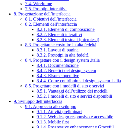
7.4. Wireframe
7.5. Prototipi interattivi
8. Progettazione dell’interfaccia
8.1. Obiettivi dell’interfaccia
8.2. Elementi dell’interfaccia
8.2.1. Elementi di composizione
8.2.2. Elementi interattivi
8.2.3. Elementi testuali (microtesti)
8.3. Progettare e costruire in alta fedeltà
8.3.1. Layout di pagina
8.3.2. Prototipi in alta fedeltà
8.4. Progettare con il design system .italia
8.4.1. Documentazione
8.4.2. Benefici del design system
8.4.3. Risorse operative
8.4.4. Come contribuire al design system .italia
8.5. Progettare con i modelli di sito e servizi
8.5.1. Vantaggi dell’utilizzo dei modelli
8.5.2. I modelli di sito e servizi disponibili
9. Sviluppo dell’interfaccia
9.1. Approccio allo sviluppo
9.1.1. Attività preliminari
9.1.2. Web design responsivo e accessibile
9.1.3. Mobile first
9.1.4. Progressive enhancement e Graceful