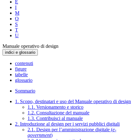
E
I
M
O
S
T
U
Manuale operativo di design
indici e glossario
contenuti
figure
tabelle
glossario
Sommario
1. Scopo, destinatari e uso del Manuale operativo di design
1.1. Versionamento e storico
1.2. Consultazione del manuale
1.3. Contribuisci al manuale
2. Introduzione al design per i servizi pubblici digitali
2.1. Design per l’amministrazione digitale (
e-
government
)