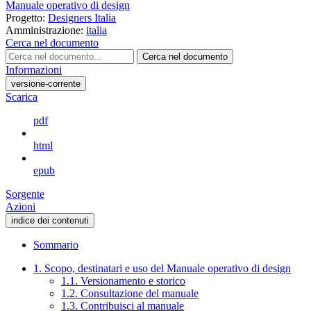
Manuale operativo di design
Progetto:
Designers Italia
Amministrazione:
italia
Cerca nel documento
Cerca nel documento
Informazioni
versione-corrente
Scarica
pdf
html
epub
Sorgente
Azioni
indice dei contenuti
Sommario
1. Scopo, destinatari e uso del Manuale operativo di design
1.1. Versionamento e storico
1.2. Consultazione del manuale
1.3. Contribuisci al manuale