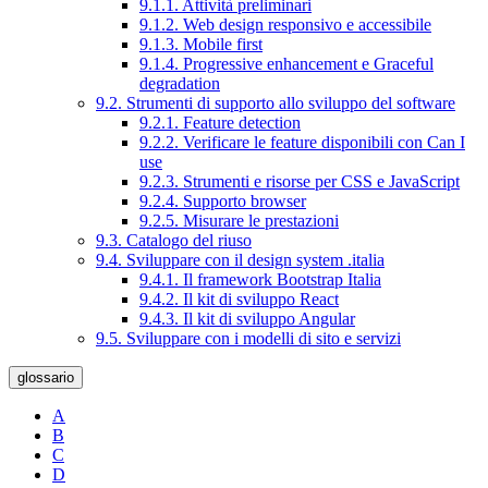
9.1.1. Attività preliminari
9.1.2. Web design responsivo e accessibile
9.1.3. Mobile first
9.1.4. Progressive enhancement e Graceful
degradation
9.2. Strumenti di supporto allo sviluppo del software
9.2.1. Feature detection
9.2.2. Verificare le feature disponibili con Can I
use
9.2.3. Strumenti e risorse per CSS e JavaScript
9.2.4. Supporto browser
9.2.5. Misurare le prestazioni
9.3. Catalogo del riuso
9.4. Sviluppare con il design system .italia
9.4.1. Il framework Bootstrap Italia
9.4.2. Il kit di sviluppo React
9.4.3. Il kit di sviluppo Angular
9.5. Sviluppare con i modelli di sito e servizi
glossario
A
B
C
D