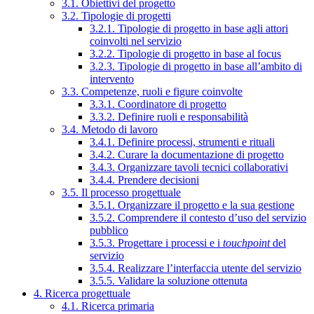
3.1. Obiettivi del progetto
3.2. Tipologie di progetti
3.2.1. Tipologie di progetto in base agli attori
coinvolti nel servizio
3.2.2. Tipologie di progetto in base al focus
3.2.3. Tipologie di progetto in base all’ambito di
intervento
3.3. Competenze, ruoli e figure coinvolte
3.3.1. Coordinatore di progetto
3.3.2. Definire ruoli e responsabilità
3.4. Metodo di lavoro
3.4.1. Definire processi, strumenti e rituali
3.4.2. Curare la documentazione di progetto
3.4.3. Organizzare tavoli tecnici collaborativi
3.4.4. Prendere decisioni
3.5. Il processo progettuale
3.5.1. Organizzare il progetto e la sua gestione
3.5.2. Comprendere il contesto d’uso del servizio
pubblico
3.5.3. Progettare i processi e i
touchpoint
del
servizio
3.5.4. Realizzare l’interfaccia utente del servizio
3.5.5. Validare la soluzione ottenuta
4. Ricerca progettuale
4.1. Ricerca primaria