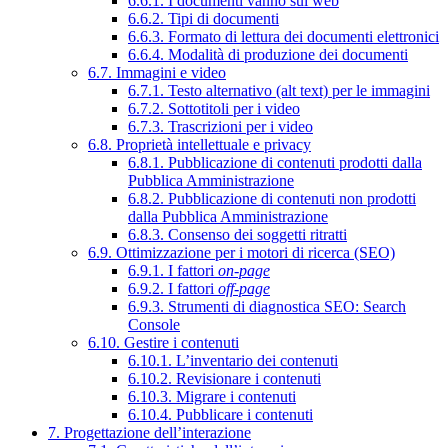
6.6.1. I documenti vanno sul web
6.6.2. Tipi di documenti
6.6.3. Formato di lettura dei documenti elettronici
6.6.4. Modalità di produzione dei documenti
6.7. Immagini e video
6.7.1. Testo alternativo (alt text) per le immagini
6.7.2. Sottotitoli per i video
6.7.3. Trascrizioni per i video
6.8. Proprietà intellettuale e privacy
6.8.1. Pubblicazione di contenuti prodotti dalla
Pubblica Amministrazione
6.8.2. Pubblicazione di contenuti non prodotti
dalla Pubblica Amministrazione
6.8.3. Consenso dei soggetti ritratti
6.9. Ottimizzazione per i motori di ricerca (SEO)
6.9.1. I fattori
on-page
6.9.2. I fattori
off-page
6.9.3. Strumenti di diagnostica SEO: Search
Console
6.10. Gestire i contenuti
6.10.1. L’inventario dei contenuti
6.10.2. Revisionare i contenuti
6.10.3. Migrare i contenuti
6.10.4. Pubblicare i contenuti
7. Progettazione dell’interazione