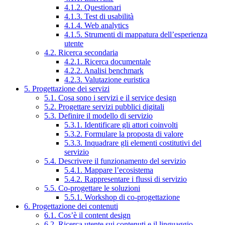
4.1.2. Questionari
4.1.3. Test di usabilità
4.1.4. Web analytics
4.1.5. Strumenti di mappatura dell’esperienza
utente
4.2. Ricerca secondaria
4.2.1. Ricerca documentale
4.2.2. Analisi benchmark
4.2.3. Valutazione euristica
5. Progettazione dei servizi
5.1. Cosa sono i servizi e il service design
5.2. Progettare servizi pubblici digitali
5.3. Definire il modello di servizio
5.3.1. Identificare gli attori coinvolti
5.3.2. Formulare la proposta di valore
5.3.3. Inquadrare gli elementi costitutivi del
servizio
5.4. Descrivere il funzionamento del servizio
5.4.1. Mappare l’ecosistema
5.4.2. Rappresentare i flussi di servizio
5.5. Co-progettare le soluzioni
5.5.1. Workshop di co-progettazione
6. Progettazione dei contenuti
6.1. Cos’è il content design
6.2. Ricerca utente sui contenuti e il linguaggio