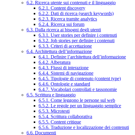
6.2. Ricerca utente sui contenuti e il linguaggio
6.2.1. Content discovery
6.2.2. Dati di ricerca (search keywords)
6.2.3. Ricerca tramite analytics
6.2.4. Ricerca sui forum
6.3. Dalla ricerca ai bisogni degli utenti
6.3.1. User stories per definire i contenuti
6.3.2. Job stories per definire i contenuti
6.3.3. Criteri di accettazione
6.4. Architettura dell’informazione
6.4.1. Definire l’architettura dell’informazione
6.4.2. Alberatura
6.4.3. Flussi di interazione
6.4.4. Sistemi di navigazione
6.4.5. Tipologie di contenuto (content type)
6.4.6. Ontologie e standard
6.4.7. Vocabolari controllati e tassonomie
6.5. Scrittura e linguaggio
6.5.1. Come leggono le persone sul web
6.5.2. Le regole per un linguaggio semplice
6.5.3. Microtesti
6.5.4. Scrittura collaborativa
6.5.5. Content critique
6.5.6. Traduzione e localizzazione dei contenuti
6.6. Documenti