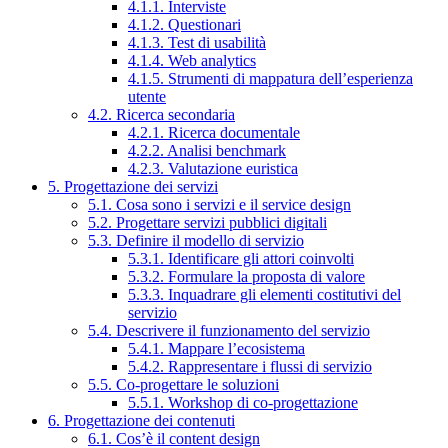
4.1.1. Interviste
4.1.2. Questionari
4.1.3. Test di usabilità
4.1.4. Web analytics
4.1.5. Strumenti di mappatura dell’esperienza
utente
4.2. Ricerca secondaria
4.2.1. Ricerca documentale
4.2.2. Analisi benchmark
4.2.3. Valutazione euristica
5. Progettazione dei servizi
5.1. Cosa sono i servizi e il service design
5.2. Progettare servizi pubblici digitali
5.3. Definire il modello di servizio
5.3.1. Identificare gli attori coinvolti
5.3.2. Formulare la proposta di valore
5.3.3. Inquadrare gli elementi costitutivi del
servizio
5.4. Descrivere il funzionamento del servizio
5.4.1. Mappare l’ecosistema
5.4.2. Rappresentare i flussi di servizio
5.5. Co-progettare le soluzioni
5.5.1. Workshop di co-progettazione
6. Progettazione dei contenuti
6.1. Cos’è il content design