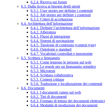
6.2.4. Ricerca sui forum
6.3. Dalla ricerca ai bisogni degli utenti
6.3.1. User stories per definire i contenuti
6.3.2. Job stories per definire i contenuti
6.3.3. Criteri di accettazione
6.4. Architettura dell’informazione
6.4.1. Definire l’architettura dell’informazione
6.4.2. Alberatura
6.4.3. Flussi di interazione
6.4.4. Sistemi di navigazione
6.4.5. Tipologie di contenuto (content type)
6.4.6. Ontologie e standard
6.4.7. Vocabolari controllati e tassonomie
6.5. Scrittura e linguaggio
6.5.1. Come leggono le persone sul web
6.5.2. Le regole per un linguaggio semplice
6.5.3. Microtesti
6.5.4. Scrittura collaborativa
6.5.5. Content critique
6.5.6. Traduzione e localizzazione dei contenuti
6.6. Documenti
6.6.1. I documenti vanno sul web
6.6.2. Tipi di documenti
6.6.3. Formato di lettura dei documenti elettronici
6.6.4. Modalità di produzione dei documenti