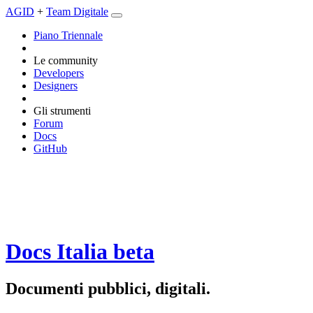
AGID
+
Team Digitale
Piano Triennale
Le community
Developers
Designers
Gli strumenti
Forum
Docs
GitHub
Docs Italia
beta
Documenti pubblici, digitali.