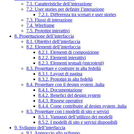
7.1. Caratteristiche dell’interazione
7.2. User stories per definire l’interazione
7.2.1. Differenza tra scenari e user stories
7.3. Flussi di interazione
7.4. Wireframe
7.5. Prototipi interattivi
8. Progettazione dell’interfaccia
8.1. Obiettivi dell’interfaccia
8.2. Elementi dell’interfaccia
8.2.1. Elementi di composizione
8.2.2. Elementi interattivi
8.2.3. Elementi testuali (microtesti)
8.3. Progettare e costruire in alta fedeltà
8.3.1. Layout di pagina
8.3.2. Prototipi in alta fedeltà
8.4. Progettare con il design system .italia
8.4.1. Documentazione
8.4.2. Benefici del design system
8.4.3. Risorse operative
8.4.4. Come contribuire al design system .italia
8.5. Progettare con i modelli di sito e servizi
8.5.1. Vantaggi dell’utilizzo dei modelli
8.5.2. I modelli di sito e servizi disponibili
9. Sviluppo dell’interfaccia
9.1. Approccio allo sviluppo