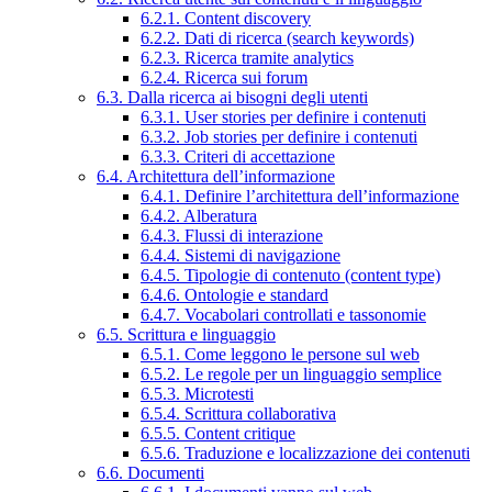
6.2.1. Content discovery
6.2.2. Dati di ricerca (search keywords)
6.2.3. Ricerca tramite analytics
6.2.4. Ricerca sui forum
6.3. Dalla ricerca ai bisogni degli utenti
6.3.1. User stories per definire i contenuti
6.3.2. Job stories per definire i contenuti
6.3.3. Criteri di accettazione
6.4. Architettura dell’informazione
6.4.1. Definire l’architettura dell’informazione
6.4.2. Alberatura
6.4.3. Flussi di interazione
6.4.4. Sistemi di navigazione
6.4.5. Tipologie di contenuto (content type)
6.4.6. Ontologie e standard
6.4.7. Vocabolari controllati e tassonomie
6.5. Scrittura e linguaggio
6.5.1. Come leggono le persone sul web
6.5.2. Le regole per un linguaggio semplice
6.5.3. Microtesti
6.5.4. Scrittura collaborativa
6.5.5. Content critique
6.5.6. Traduzione e localizzazione dei contenuti
6.6. Documenti