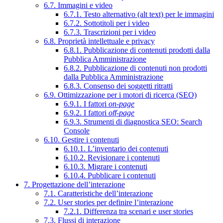
6.7. Immagini e video
6.7.1. Testo alternativo (alt text) per le immagini
6.7.2. Sottotitoli per i video
6.7.3. Trascrizioni per i video
6.8. Proprietà intellettuale e privacy
6.8.1. Pubblicazione di contenuti prodotti dalla
Pubblica Amministrazione
6.8.2. Pubblicazione di contenuti non prodotti
dalla Pubblica Amministrazione
6.8.3. Consenso dei soggetti ritratti
6.9. Ottimizzazione per i motori di ricerca (SEO)
6.9.1. I fattori
on-page
6.9.2. I fattori
off-page
6.9.3. Strumenti di diagnostica SEO: Search
Console
6.10. Gestire i contenuti
6.10.1. L’inventario dei contenuti
6.10.2. Revisionare i contenuti
6.10.3. Migrare i contenuti
6.10.4. Pubblicare i contenuti
7. Progettazione dell’interazione
7.1. Caratteristiche dell’interazione
7.2. User stories per definire l’interazione
7.2.1. Differenza tra scenari e user stories
7.3. Flussi di interazione