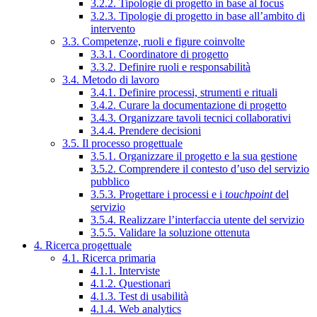
3.2.2. Tipologie di progetto in base al focus
3.2.3. Tipologie di progetto in base all’ambito di
intervento
3.3. Competenze, ruoli e figure coinvolte
3.3.1. Coordinatore di progetto
3.3.2. Definire ruoli e responsabilità
3.4. Metodo di lavoro
3.4.1. Definire processi, strumenti e rituali
3.4.2. Curare la documentazione di progetto
3.4.3. Organizzare tavoli tecnici collaborativi
3.4.4. Prendere decisioni
3.5. Il processo progettuale
3.5.1. Organizzare il progetto e la sua gestione
3.5.2. Comprendere il contesto d’uso del servizio
pubblico
3.5.3. Progettare i processi e i
touchpoint
del
servizio
3.5.4. Realizzare l’interfaccia utente del servizio
3.5.5. Validare la soluzione ottenuta
4. Ricerca progettuale
4.1. Ricerca primaria
4.1.1. Interviste
4.1.2. Questionari
4.1.3. Test di usabilità
4.1.4. Web analytics