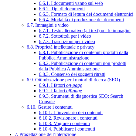
6.6.1. I documenti vanno sul web
6.6.2. Tipi di documenti
6.6.3. Formato di lettura dei documenti elettronici
6.6.4. Modalità di produzione dei documenti
6.7. Immagini e video
6.7.1. Testo alternativo (alt text) per le immagini
6.7.2. Sottotitoli per i video
6.7.3. Trascrizioni per i video
6.8. Proprietà intellettuale e privacy
6.8.1. Pubblicazione di contenuti prodotti dalla
Pubblica Amministrazione
6.8.2. Pubblicazione di contenuti non prodotti
dalla Pubblica Amministrazione
6.8.3. Consenso dei soggetti ritratti
6.9. Ottimizzazione per i motori di ricerca (SEO)
6.9.1. I fattori
on-page
6.9.2. I fattori
off-page
6.9.3. Strumenti di diagnostica SEO: Search
Console
6.10. Gestire i contenuti
6.10.1. L’inventario dei contenuti
6.10.2. Revisionare i contenuti
6.10.3. Migrare i contenuti
6.10.4. Pubblicare i contenuti
7. Progettazione dell’interazione