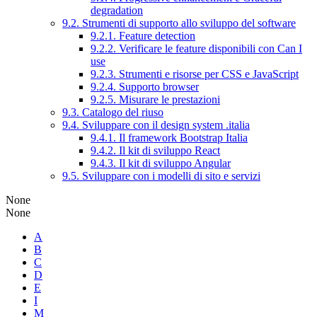
degradation
9.2. Strumenti di supporto allo sviluppo del software
9.2.1. Feature detection
9.2.2. Verificare le feature disponibili con Can I
use
9.2.3. Strumenti e risorse per CSS e JavaScript
9.2.4. Supporto browser
9.2.5. Misurare le prestazioni
9.3. Catalogo del riuso
9.4. Sviluppare con il design system .italia
9.4.1. Il framework Bootstrap Italia
9.4.2. Il kit di sviluppo React
9.4.3. Il kit di sviluppo Angular
9.5. Sviluppare con i modelli di sito e servizi
None
None
A
B
C
D
E
I
M