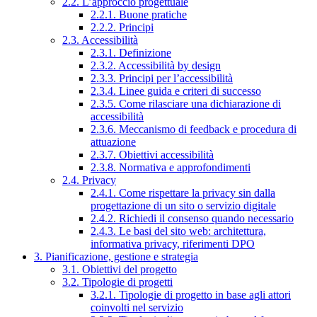
2.2. L’approccio progettuale
2.2.1. Buone pratiche
2.2.2. Principi
2.3. Accessibilità
2.3.1. Definizione
2.3.2. Accessibilità by design
2.3.3. Principi per l’accessibilità
2.3.4. Linee guida e criteri di successo
2.3.5. Come rilasciare una dichiarazione di
accessibilità
2.3.6. Meccanismo di feedback e procedura di
attuazione
2.3.7. Obiettivi accessibilità
2.3.8. Normativa e approfondimenti
2.4. Privacy
2.4.1. Come rispettare la privacy sin dalla
progettazione di un sito o servizio digitale
2.4.2. Richiedi il consenso quando necessario
2.4.3. Le basi del sito web: architettura,
informativa privacy, riferimenti DPO
3. Pianificazione, gestione e strategia
3.1. Obiettivi del progetto
3.2. Tipologie di progetti
3.2.1. Tipologie di progetto in base agli attori
coinvolti nel servizio