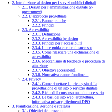
2. Introduzione al design per i servizi pubblici digitali
2.1. Design per l’amministrazione digitale (
e-
government
)
2.2. L’approccio progettuale
2.2.1. Buone pratiche
2.2.2. Principi
2.3. Accessibilità
2.3.1. Definizione
2.3.2. Accessibilità by design
2.3.3. Principi per l’accessibilità
2.3.4. Linee guida e criteri di successo
2.3.5. Come rilasciare una dichiarazione di
accessibilità
2.3.6. Meccanismo di feedback e procedura di
attuazione
2.3.7. Obiettivi accessibilità
2.3.8. Normativa e approfondimenti
2.4. Privacy
2.4.1. Come rispettare la privacy sin dalla
progettazione di un sito o servizio digitale
2.4.2. Richiedi il consenso quando necessario
2.4.3. Le basi del sito web: architettura,
informativa privacy, riferimenti DPO
3. Pianificazione, gestione e strategia
3.1. Obiettivi del progetto