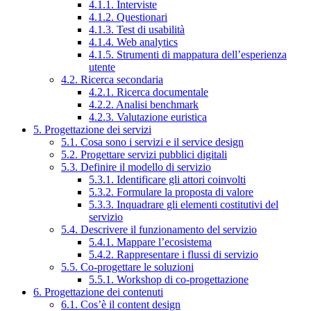
4.1.1. Interviste
4.1.2. Questionari
4.1.3. Test di usabilità
4.1.4. Web analytics
4.1.5. Strumenti di mappatura dell’esperienza
utente
4.2. Ricerca secondaria
4.2.1. Ricerca documentale
4.2.2. Analisi benchmark
4.2.3. Valutazione euristica
5. Progettazione dei servizi
5.1. Cosa sono i servizi e il service design
5.2. Progettare servizi pubblici digitali
5.3. Definire il modello di servizio
5.3.1. Identificare gli attori coinvolti
5.3.2. Formulare la proposta di valore
5.3.3. Inquadrare gli elementi costitutivi del
servizio
5.4. Descrivere il funzionamento del servizio
5.4.1. Mappare l’ecosistema
5.4.2. Rappresentare i flussi di servizio
5.5. Co-progettare le soluzioni
5.5.1. Workshop di co-progettazione
6. Progettazione dei contenuti
6.1. Cos’è il content design