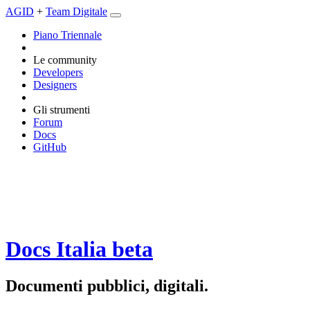
AGID
+
Team Digitale
Piano Triennale
Le community
Developers
Designers
Gli strumenti
Forum
Docs
GitHub
Docs Italia
beta
Documenti pubblici, digitali.