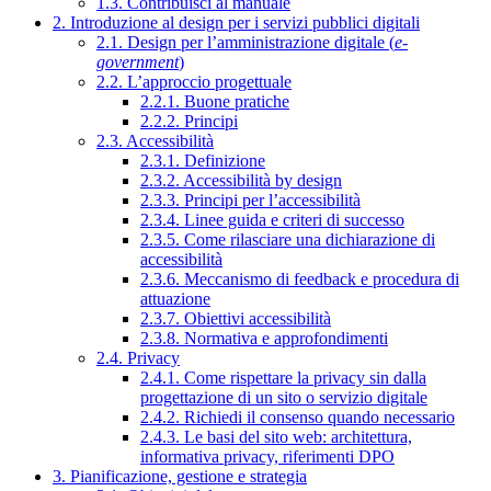
1.3. Contribuisci al manuale
2. Introduzione al design per i servizi pubblici digitali
2.1. Design per l’amministrazione digitale (
e-
government
)
2.2. L’approccio progettuale
2.2.1. Buone pratiche
2.2.2. Principi
2.3. Accessibilità
2.3.1. Definizione
2.3.2. Accessibilità by design
2.3.3. Principi per l’accessibilità
2.3.4. Linee guida e criteri di successo
2.3.5. Come rilasciare una dichiarazione di
accessibilità
2.3.6. Meccanismo di feedback e procedura di
attuazione
2.3.7. Obiettivi accessibilità
2.3.8. Normativa e approfondimenti
2.4. Privacy
2.4.1. Come rispettare la privacy sin dalla
progettazione di un sito o servizio digitale
2.4.2. Richiedi il consenso quando necessario
2.4.3. Le basi del sito web: architettura,
informativa privacy, riferimenti DPO
3. Pianificazione, gestione e strategia