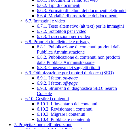
6.6.1. I documenti vanno sul web
6.6.2. Tipi di documenti
6.6.3. Formato di lettura dei documenti elettronici
6.6.4. Modalità di produzione dei documenti
6.7. Immagini e video
6.7.1. Testo alternativo (alt text) per le immagini
6.7.2. Sottotitoli per i video
6.7.3. Trascrizioni per i video
6.8. Proprietà intellettuale e privacy
6.8.1. Pubblicazione di contenuti prodotti dalla
Pubblica Amministrazione
6.8.2. Pubblicazione di contenuti non prodotti
dalla Pubblica Amministrazione
6.8.3. Consenso dei soggetti ritratti
6.9. Ottimizzazione per i motori di ricerca (SEO)
6.9.1. I fattori
on-page
6.9.2. I fattori
off-page
6.9.3. Strumenti di diagnostica SEO: Search
Console
6.10. Gestire i contenuti
6.10.1. L’inventario dei contenuti
6.10.2. Revisionare i contenuti
6.10.3. Migrare i contenuti
6.10.4. Pubblicare i contenuti
7. Progettazione dell’interazione