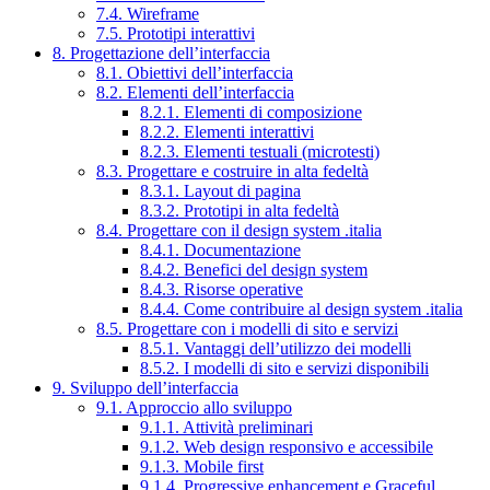
7.4. Wireframe
7.5. Prototipi interattivi
8. Progettazione dell’interfaccia
8.1. Obiettivi dell’interfaccia
8.2. Elementi dell’interfaccia
8.2.1. Elementi di composizione
8.2.2. Elementi interattivi
8.2.3. Elementi testuali (microtesti)
8.3. Progettare e costruire in alta fedeltà
8.3.1. Layout di pagina
8.3.2. Prototipi in alta fedeltà
8.4. Progettare con il design system .italia
8.4.1. Documentazione
8.4.2. Benefici del design system
8.4.3. Risorse operative
8.4.4. Come contribuire al design system .italia
8.5. Progettare con i modelli di sito e servizi
8.5.1. Vantaggi dell’utilizzo dei modelli
8.5.2. I modelli di sito e servizi disponibili
9. Sviluppo dell’interfaccia
9.1. Approccio allo sviluppo
9.1.1. Attività preliminari
9.1.2. Web design responsivo e accessibile
9.1.3. Mobile first
9.1.4. Progressive enhancement e Graceful