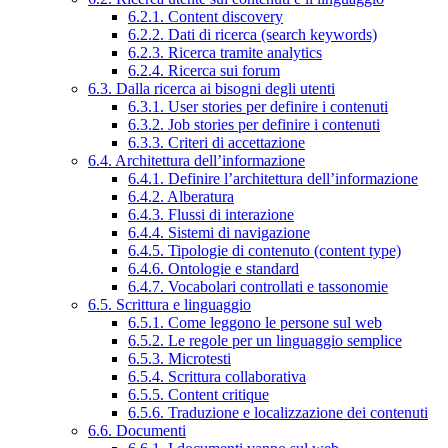
6.2.1. Content discovery
6.2.2. Dati di ricerca (search keywords)
6.2.3. Ricerca tramite analytics
6.2.4. Ricerca sui forum
6.3. Dalla ricerca ai bisogni degli utenti
6.3.1. User stories per definire i contenuti
6.3.2. Job stories per definire i contenuti
6.3.3. Criteri di accettazione
6.4. Architettura dell’informazione
6.4.1. Definire l’architettura dell’informazione
6.4.2. Alberatura
6.4.3. Flussi di interazione
6.4.4. Sistemi di navigazione
6.4.5. Tipologie di contenuto (content type)
6.4.6. Ontologie e standard
6.4.7. Vocabolari controllati e tassonomie
6.5. Scrittura e linguaggio
6.5.1. Come leggono le persone sul web
6.5.2. Le regole per un linguaggio semplice
6.5.3. Microtesti
6.5.4. Scrittura collaborativa
6.5.5. Content critique
6.5.6. Traduzione e localizzazione dei contenuti
6.6. Documenti