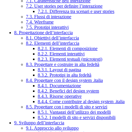
7.1. Caratteristiche dell’interazione
7.2. User stories per definire l’interazione
7.2.1. Differenza tra scenari e user stories
7.3. Flussi di interazione
7.4. Wireframe
7.5. Prototipi interattivi
8. Progettazione dell’interfaccia
8.1. Obiettivi dell’interfaccia
8.2. Elementi dell’interfaccia
8.2.1. Elementi di composizione
8.2.2. Elementi interattivi
8.2.3. Elementi testuali (microtesti)
8.3. Progettare e costruire in alta fedeltà
8.3.1. Layout di pagina
8.3.2. Prototipi in alta fedeltà
8.4. Progettare con il design system .italia
8.4.1. Documentazione
8.4.2. Benefici del design system
8.4.3. Risorse operative
8.4.4. Come contribuire al design system .italia
8.5. Progettare con i modelli di sito e servizi
8.5.1. Vantaggi dell’utilizzo dei modelli
8.5.2. I modelli di sito e servizi disponibili
9. Sviluppo dell’interfaccia
9.1. Approccio allo sviluppo