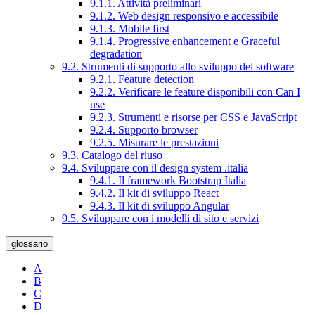
9.1.1. Attività preliminari
9.1.2. Web design responsivo e accessibile
9.1.3. Mobile first
9.1.4. Progressive enhancement e Graceful
degradation
9.2. Strumenti di supporto allo sviluppo del software
9.2.1. Feature detection
9.2.2. Verificare le feature disponibili con Can I
use
9.2.3. Strumenti e risorse per CSS e JavaScript
9.2.4. Supporto browser
9.2.5. Misurare le prestazioni
9.3. Catalogo del riuso
9.4. Sviluppare con il design system .italia
9.4.1. Il framework Bootstrap Italia
9.4.2. Il kit di sviluppo React
9.4.3. Il kit di sviluppo Angular
9.5. Sviluppare con i modelli di sito e servizi
glossario
A
B
C
D