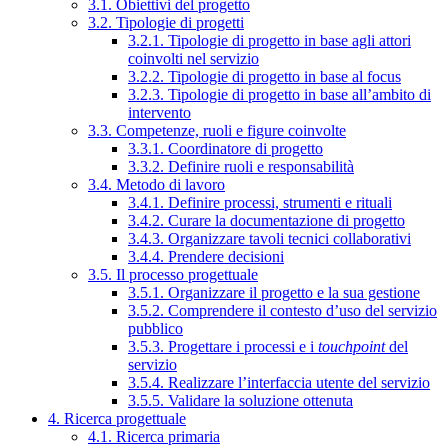
3.1. Obiettivi del progetto
3.2. Tipologie di progetti
3.2.1. Tipologie di progetto in base agli attori
coinvolti nel servizio
3.2.2. Tipologie di progetto in base al focus
3.2.3. Tipologie di progetto in base all’ambito di
intervento
3.3. Competenze, ruoli e figure coinvolte
3.3.1. Coordinatore di progetto
3.3.2. Definire ruoli e responsabilità
3.4. Metodo di lavoro
3.4.1. Definire processi, strumenti e rituali
3.4.2. Curare la documentazione di progetto
3.4.3. Organizzare tavoli tecnici collaborativi
3.4.4. Prendere decisioni
3.5. Il processo progettuale
3.5.1. Organizzare il progetto e la sua gestione
3.5.2. Comprendere il contesto d’uso del servizio
pubblico
3.5.3. Progettare i processi e i
touchpoint
del
servizio
3.5.4. Realizzare l’interfaccia utente del servizio
3.5.5. Validare la soluzione ottenuta
4. Ricerca progettuale
4.1. Ricerca primaria