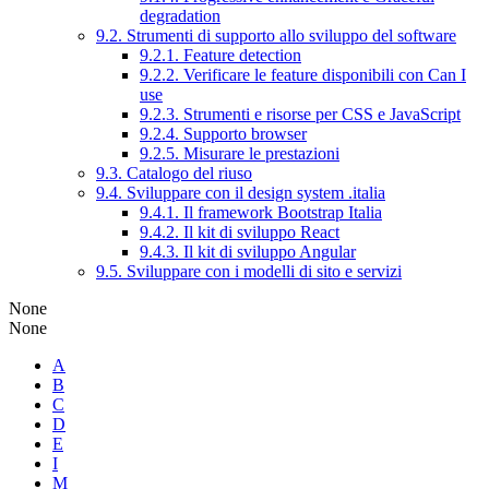
degradation
9.2. Strumenti di supporto allo sviluppo del software
9.2.1. Feature detection
9.2.2. Verificare le feature disponibili con Can I
use
9.2.3. Strumenti e risorse per CSS e JavaScript
9.2.4. Supporto browser
9.2.5. Misurare le prestazioni
9.3. Catalogo del riuso
9.4. Sviluppare con il design system .italia
9.4.1. Il framework Bootstrap Italia
9.4.2. Il kit di sviluppo React
9.4.3. Il kit di sviluppo Angular
9.5. Sviluppare con i modelli di sito e servizi
None
None
A
B
C
D
E
I
M