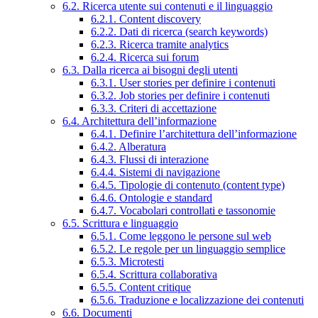
6.2. Ricerca utente sui contenuti e il linguaggio
6.2.1. Content discovery
6.2.2. Dati di ricerca (search keywords)
6.2.3. Ricerca tramite analytics
6.2.4. Ricerca sui forum
6.3. Dalla ricerca ai bisogni degli utenti
6.3.1. User stories per definire i contenuti
6.3.2. Job stories per definire i contenuti
6.3.3. Criteri di accettazione
6.4. Architettura dell’informazione
6.4.1. Definire l’architettura dell’informazione
6.4.2. Alberatura
6.4.3. Flussi di interazione
6.4.4. Sistemi di navigazione
6.4.5. Tipologie di contenuto (content type)
6.4.6. Ontologie e standard
6.4.7. Vocabolari controllati e tassonomie
6.5. Scrittura e linguaggio
6.5.1. Come leggono le persone sul web
6.5.2. Le regole per un linguaggio semplice
6.5.3. Microtesti
6.5.4. Scrittura collaborativa
6.5.5. Content critique
6.5.6. Traduzione e localizzazione dei contenuti
6.6. Documenti