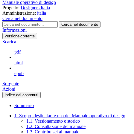
Manuale operativo di design
Progetto:
Designers Italia
Amministrazione:
italia
Cerca nel documento
Cerca nel documento
Informazioni
versione-corrente
Scarica
pdf
html
epub
Sorgente
Azioni
indice dei contenuti
Sommario
1. Scopo, destinatari e uso del Manuale operativo di design
1.1. Versionamento e storico
1.2. Consultazione del manuale
1.3. Contribuisci al manuale