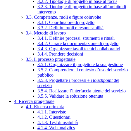
3.2.2. Tipologie di progetto in base al focus
3.2.3. Tipologie di progetto in base all’ambito di
intervento
3.3. Competenze, ruoli e figure coinvolte
3.3.1. Coordinatore di progetto
3.3.2. Definire ruoli e responsabilità
3.4. Metodo di lavoro
3.4.1. Definire processi, strumenti e rituali
3.4.2. Curare la documentazione di progetto
3.4.3. Organizzare tavoli tecnici collaborativi
3.4.4. Prendere decisioni
3.5. Il processo progettuale
3.5.1. Organizzare il progetto e la sua gestione
3.5.2. Comprendere il contesto d’uso del servizio
pubblico
3.5.3. Progettare i processi e i
touchpoint
del
servizio
3.5.4. Realizzare l’interfaccia utente del servizio
3.5.5. Validare la soluzione ottenuta
4. Ricerca progettuale
4.1. Ricerca primaria
4.1.1. Interviste
4.1.2. Questionari
4.1.3. Test di usabilità
4.1.4. Web analytics