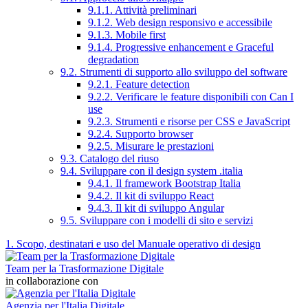
9.1.1. Attività preliminari
9.1.2. Web design responsivo e accessibile
9.1.3. Mobile first
9.1.4. Progressive enhancement e Graceful
degradation
9.2. Strumenti di supporto allo sviluppo del software
9.2.1. Feature detection
9.2.2. Verificare le feature disponibili con Can I
use
9.2.3. Strumenti e risorse per CSS e JavaScript
9.2.4. Supporto browser
9.2.5. Misurare le prestazioni
9.3. Catalogo del riuso
9.4. Sviluppare con il design system .italia
9.4.1. Il framework Bootstrap Italia
9.4.2. Il kit di sviluppo React
9.4.3. Il kit di sviluppo Angular
9.5. Sviluppare con i modelli di sito e servizi
1. Scopo, destinatari e uso del Manuale operativo di design
Team per la Trasformazione Digitale
in collaborazione con
Agenzia per l'Italia Digitale