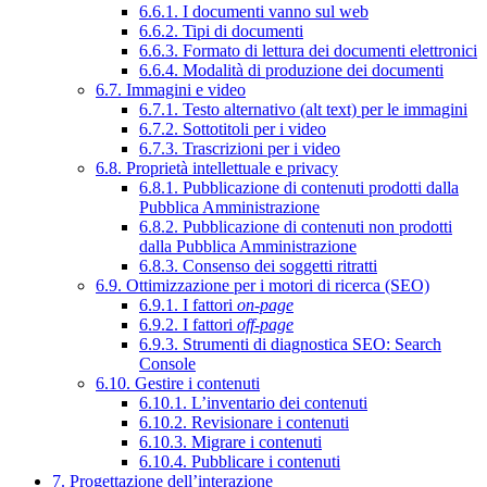
6.6.1. I documenti vanno sul web
6.6.2. Tipi di documenti
6.6.3. Formato di lettura dei documenti elettronici
6.6.4. Modalità di produzione dei documenti
6.7. Immagini e video
6.7.1. Testo alternativo (alt text) per le immagini
6.7.2. Sottotitoli per i video
6.7.3. Trascrizioni per i video
6.8. Proprietà intellettuale e privacy
6.8.1. Pubblicazione di contenuti prodotti dalla
Pubblica Amministrazione
6.8.2. Pubblicazione di contenuti non prodotti
dalla Pubblica Amministrazione
6.8.3. Consenso dei soggetti ritratti
6.9. Ottimizzazione per i motori di ricerca (SEO)
6.9.1. I fattori
on-page
6.9.2. I fattori
off-page
6.9.3. Strumenti di diagnostica SEO: Search
Console
6.10. Gestire i contenuti
6.10.1. L’inventario dei contenuti
6.10.2. Revisionare i contenuti
6.10.3. Migrare i contenuti
6.10.4. Pubblicare i contenuti
7. Progettazione dell’interazione