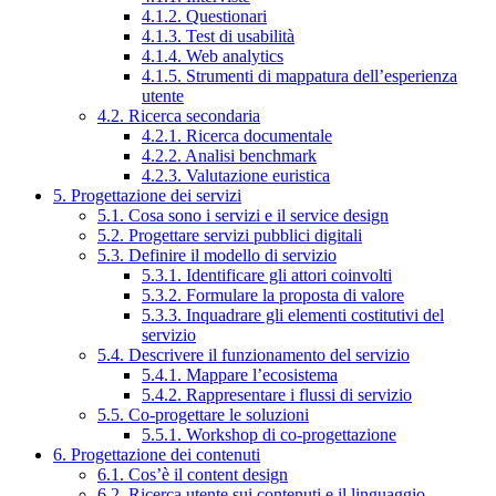
4.1.2. Questionari
4.1.3. Test di usabilità
4.1.4. Web analytics
4.1.5. Strumenti di mappatura dell’esperienza
utente
4.2. Ricerca secondaria
4.2.1. Ricerca documentale
4.2.2. Analisi benchmark
4.2.3. Valutazione euristica
5. Progettazione dei servizi
5.1. Cosa sono i servizi e il service design
5.2. Progettare servizi pubblici digitali
5.3. Definire il modello di servizio
5.3.1. Identificare gli attori coinvolti
5.3.2. Formulare la proposta di valore
5.3.3. Inquadrare gli elementi costitutivi del
servizio
5.4. Descrivere il funzionamento del servizio
5.4.1. Mappare l’ecosistema
5.4.2. Rappresentare i flussi di servizio
5.5. Co-progettare le soluzioni
5.5.1. Workshop di co-progettazione
6. Progettazione dei contenuti
6.1. Cos’è il content design
6.2. Ricerca utente sui contenuti e il linguaggio