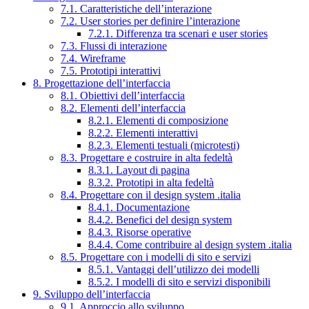
7.1. Caratteristiche dell’interazione
7.2. User stories per definire l’interazione
7.2.1. Differenza tra scenari e user stories
7.3. Flussi di interazione
7.4. Wireframe
7.5. Prototipi interattivi
8. Progettazione dell’interfaccia
8.1. Obiettivi dell’interfaccia
8.2. Elementi dell’interfaccia
8.2.1. Elementi di composizione
8.2.2. Elementi interattivi
8.2.3. Elementi testuali (microtesti)
8.3. Progettare e costruire in alta fedeltà
8.3.1. Layout di pagina
8.3.2. Prototipi in alta fedeltà
8.4. Progettare con il design system .italia
8.4.1. Documentazione
8.4.2. Benefici del design system
8.4.3. Risorse operative
8.4.4. Come contribuire al design system .italia
8.5. Progettare con i modelli di sito e servizi
8.5.1. Vantaggi dell’utilizzo dei modelli
8.5.2. I modelli di sito e servizi disponibili
9. Sviluppo dell’interfaccia
9.1. Approccio allo sviluppo