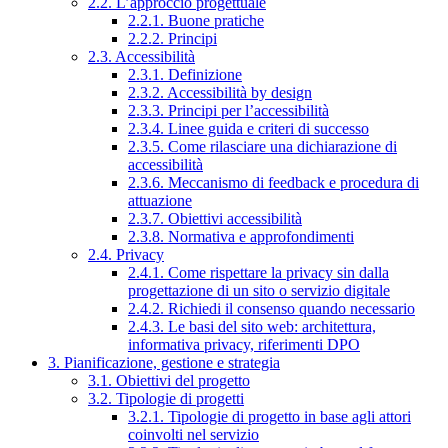
2.2. L’approccio progettuale
2.2.1. Buone pratiche
2.2.2. Principi
2.3. Accessibilità
2.3.1. Definizione
2.3.2. Accessibilità by design
2.3.3. Principi per l’accessibilità
2.3.4. Linee guida e criteri di successo
2.3.5. Come rilasciare una dichiarazione di
accessibilità
2.3.6. Meccanismo di feedback e procedura di
attuazione
2.3.7. Obiettivi accessibilità
2.3.8. Normativa e approfondimenti
2.4. Privacy
2.4.1. Come rispettare la privacy sin dalla
progettazione di un sito o servizio digitale
2.4.2. Richiedi il consenso quando necessario
2.4.3. Le basi del sito web: architettura,
informativa privacy, riferimenti DPO
3. Pianificazione, gestione e strategia
3.1. Obiettivi del progetto
3.2. Tipologie di progetti
3.2.1. Tipologie di progetto in base agli attori
coinvolti nel servizio