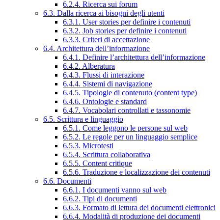
6.2.4. Ricerca sui forum
6.3. Dalla ricerca ai bisogni degli utenti
6.3.1. User stories per definire i contenuti
6.3.2. Job stories per definire i contenuti
6.3.3. Criteri di accettazione
6.4. Architettura dell’informazione
6.4.1. Definire l’architettura dell’informazione
6.4.2. Alberatura
6.4.3. Flussi di interazione
6.4.4. Sistemi di navigazione
6.4.5. Tipologie di contenuto (content type)
6.4.6. Ontologie e standard
6.4.7. Vocabolari controllati e tassonomie
6.5. Scrittura e linguaggio
6.5.1. Come leggono le persone sul web
6.5.2. Le regole per un linguaggio semplice
6.5.3. Microtesti
6.5.4. Scrittura collaborativa
6.5.5. Content critique
6.5.6. Traduzione e localizzazione dei contenuti
6.6. Documenti
6.6.1. I documenti vanno sul web
6.6.2. Tipi di documenti
6.6.3. Formato di lettura dei documenti elettronici
6.6.4. Modalità di produzione dei documenti