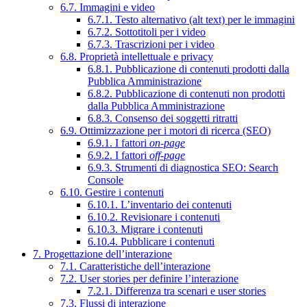
6.7. Immagini e video
6.7.1. Testo alternativo (alt text) per le immagini
6.7.2. Sottotitoli per i video
6.7.3. Trascrizioni per i video
6.8. Proprietà intellettuale e privacy
6.8.1. Pubblicazione di contenuti prodotti dalla
Pubblica Amministrazione
6.8.2. Pubblicazione di contenuti non prodotti
dalla Pubblica Amministrazione
6.8.3. Consenso dei soggetti ritratti
6.9. Ottimizzazione per i motori di ricerca (SEO)
6.9.1. I fattori
on-page
6.9.2. I fattori
off-page
6.9.3. Strumenti di diagnostica SEO: Search
Console
6.10. Gestire i contenuti
6.10.1. L’inventario dei contenuti
6.10.2. Revisionare i contenuti
6.10.3. Migrare i contenuti
6.10.4. Pubblicare i contenuti
7. Progettazione dell’interazione
7.1. Caratteristiche dell’interazione
7.2. User stories per definire l’interazione
7.2.1. Differenza tra scenari e user stories
7.3. Flussi di interazione