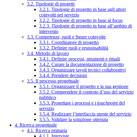
3.2. Tipologie di progetti
3.2.1. Tipologie di progetto in base agli attori
coinvolti nel servizio
3.2.2. Tipologie di progetto in base al focus
3.2.3. Tipologie di progetto in base all’ambito di
intervento
3.3. Competenze, ruoli e figure coinvolte
3.3.1. Coordinatore di progetto
3.3.2. Definire ruoli e responsabilità
3.4. Metodo di lavoro
3.4.1. Definire processi, strumenti e rituali
3.4.2. Curare la documentazione di progetto
3.4.3. Organizzare tavoli tecnici collaborativi
3.4.4. Prendere decisioni
3.5. Il processo progettuale
3.5.1. Organizzare il progetto e la sua gestione
3.5.2. Comprendere il contesto d’uso del servizio
pubblico
3.5.3. Progettare i processi e i
touchpoint
del
servizio
3.5.4. Realizzare l’interfaccia utente del servizio
3.5.5. Validare la soluzione ottenuta
4. Ricerca progettuale
4.1. Ricerca primaria
4.1.1. Interviste