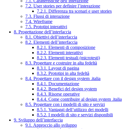
7.1. Caratteristiche dell’interazione
7.2. User stories per definire l’interazione
7.2.1. Differenza tra scenari e user stories
7.3. Flussi di interazione
7.4. Wireframe
7.5. Prototipi interattivi
8. Progettazione dell’interfaccia
8.1. Obiettivi dell’interfaccia
8.2. Elementi dell’interfaccia
8.2.1. Elementi di composizione
8.2.2. Elementi interattivi
8.2.3. Elementi testuali (microtesti)
8.3. Progettare e costruire in alta fedeltà
8.3.1. Layout di pagina
8.3.2. Prototipi in alta fedeltà
8.4. Progettare con il design system .italia
8.4.1. Documentazione
8.4.2. Benefici del design system
8.4.3. Risorse operative
8.4.4. Come contribuire al design system .italia
8.5. Progettare con i modelli di sito e servizi
8.5.1. Vantaggi dell’utilizzo dei modelli
8.5.2. I modelli di sito e servizi disponibili
9. Sviluppo dell’interfaccia
9.1. Approccio allo sviluppo