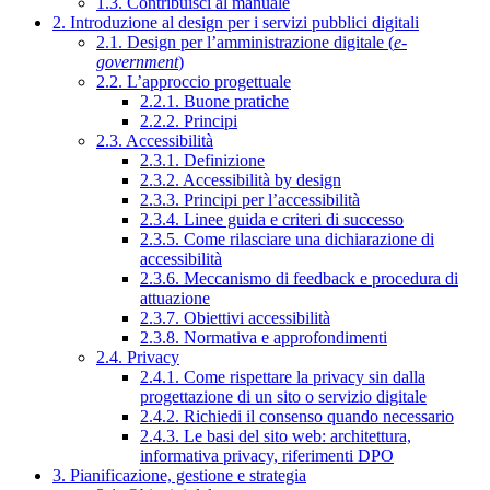
1.3. Contribuisci al manuale
2. Introduzione al design per i servizi pubblici digitali
2.1. Design per l’amministrazione digitale (
e-
government
)
2.2. L’approccio progettuale
2.2.1. Buone pratiche
2.2.2. Principi
2.3. Accessibilità
2.3.1. Definizione
2.3.2. Accessibilità by design
2.3.3. Principi per l’accessibilità
2.3.4. Linee guida e criteri di successo
2.3.5. Come rilasciare una dichiarazione di
accessibilità
2.3.6. Meccanismo di feedback e procedura di
attuazione
2.3.7. Obiettivi accessibilità
2.3.8. Normativa e approfondimenti
2.4. Privacy
2.4.1. Come rispettare la privacy sin dalla
progettazione di un sito o servizio digitale
2.4.2. Richiedi il consenso quando necessario
2.4.3. Le basi del sito web: architettura,
informativa privacy, riferimenti DPO
3. Pianificazione, gestione e strategia