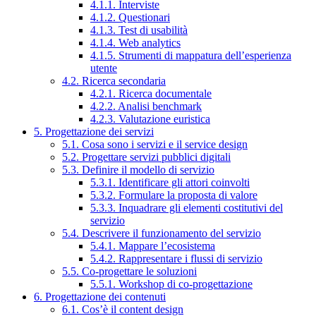
4.1.1. Interviste
4.1.2. Questionari
4.1.3. Test di usabilità
4.1.4. Web analytics
4.1.5. Strumenti di mappatura dell’esperienza
utente
4.2. Ricerca secondaria
4.2.1. Ricerca documentale
4.2.2. Analisi benchmark
4.2.3. Valutazione euristica
5. Progettazione dei servizi
5.1. Cosa sono i servizi e il service design
5.2. Progettare servizi pubblici digitali
5.3. Definire il modello di servizio
5.3.1. Identificare gli attori coinvolti
5.3.2. Formulare la proposta di valore
5.3.3. Inquadrare gli elementi costitutivi del
servizio
5.4. Descrivere il funzionamento del servizio
5.4.1. Mappare l’ecosistema
5.4.2. Rappresentare i flussi di servizio
5.5. Co-progettare le soluzioni
5.5.1. Workshop di co-progettazione
6. Progettazione dei contenuti
6.1. Cos’è il content design