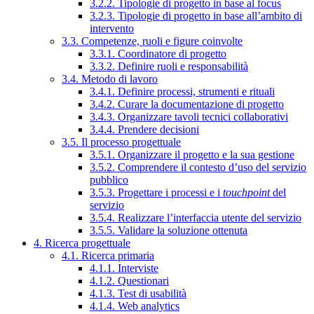
3.2.2. Tipologie di progetto in base al focus
3.2.3. Tipologie di progetto in base all’ambito di
intervento
3.3. Competenze, ruoli e figure coinvolte
3.3.1. Coordinatore di progetto
3.3.2. Definire ruoli e responsabilità
3.4. Metodo di lavoro
3.4.1. Definire processi, strumenti e rituali
3.4.2. Curare la documentazione di progetto
3.4.3. Organizzare tavoli tecnici collaborativi
3.4.4. Prendere decisioni
3.5. Il processo progettuale
3.5.1. Organizzare il progetto e la sua gestione
3.5.2. Comprendere il contesto d’uso del servizio
pubblico
3.5.3. Progettare i processi e i
touchpoint
del
servizio
3.5.4. Realizzare l’interfaccia utente del servizio
3.5.5. Validare la soluzione ottenuta
4. Ricerca progettuale
4.1. Ricerca primaria
4.1.1. Interviste
4.1.2. Questionari
4.1.3. Test di usabilità
4.1.4. Web analytics