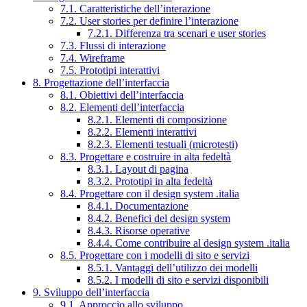
7.1. Caratteristiche dell’interazione
7.2. User stories per definire l’interazione
7.2.1. Differenza tra scenari e user stories
7.3. Flussi di interazione
7.4. Wireframe
7.5. Prototipi interattivi
8. Progettazione dell’interfaccia
8.1. Obiettivi dell’interfaccia
8.2. Elementi dell’interfaccia
8.2.1. Elementi di composizione
8.2.2. Elementi interattivi
8.2.3. Elementi testuali (microtesti)
8.3. Progettare e costruire in alta fedeltà
8.3.1. Layout di pagina
8.3.2. Prototipi in alta fedeltà
8.4. Progettare con il design system .italia
8.4.1. Documentazione
8.4.2. Benefici del design system
8.4.3. Risorse operative
8.4.4. Come contribuire al design system .italia
8.5. Progettare con i modelli di sito e servizi
8.5.1. Vantaggi dell’utilizzo dei modelli
8.5.2. I modelli di sito e servizi disponibili
9. Sviluppo dell’interfaccia
9.1. Approccio allo sviluppo