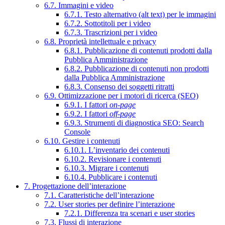
6.7. Immagini e video
6.7.1. Testo alternativo (alt text) per le immagini
6.7.2. Sottotitoli per i video
6.7.3. Trascrizioni per i video
6.8. Proprietà intellettuale e privacy
6.8.1. Pubblicazione di contenuti prodotti dalla
Pubblica Amministrazione
6.8.2. Pubblicazione di contenuti non prodotti
dalla Pubblica Amministrazione
6.8.3. Consenso dei soggetti ritratti
6.9. Ottimizzazione per i motori di ricerca (SEO)
6.9.1. I fattori
on-page
6.9.2. I fattori
off-page
6.9.3. Strumenti di diagnostica SEO: Search
Console
6.10. Gestire i contenuti
6.10.1. L’inventario dei contenuti
6.10.2. Revisionare i contenuti
6.10.3. Migrare i contenuti
6.10.4. Pubblicare i contenuti
7. Progettazione dell’interazione
7.1. Caratteristiche dell’interazione
7.2. User stories per definire l’interazione
7.2.1. Differenza tra scenari e user stories
7.3. Flussi di interazione