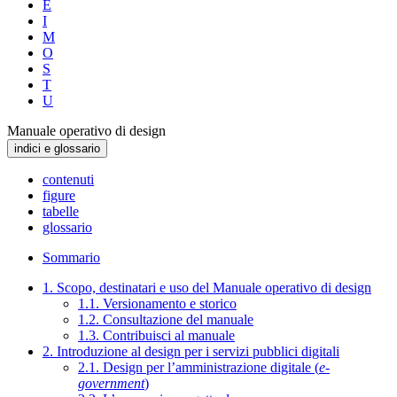
E
I
M
O
S
T
U
Manuale operativo di design
indici e glossario
contenuti
figure
tabelle
glossario
Sommario
1. Scopo, destinatari e uso del Manuale operativo di design
1.1. Versionamento e storico
1.2. Consultazione del manuale
1.3. Contribuisci al manuale
2. Introduzione al design per i servizi pubblici digitali
2.1. Design per l’amministrazione digitale (
e-
government
)