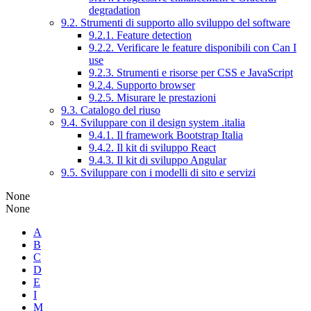
degradation
9.2. Strumenti di supporto allo sviluppo del software
9.2.1. Feature detection
9.2.2. Verificare le feature disponibili con Can I
use
9.2.3. Strumenti e risorse per CSS e JavaScript
9.2.4. Supporto browser
9.2.5. Misurare le prestazioni
9.3. Catalogo del riuso
9.4. Sviluppare con il design system .italia
9.4.1. Il framework Bootstrap Italia
9.4.2. Il kit di sviluppo React
9.4.3. Il kit di sviluppo Angular
9.5. Sviluppare con i modelli di sito e servizi
None
None
A
B
C
D
E
I
M