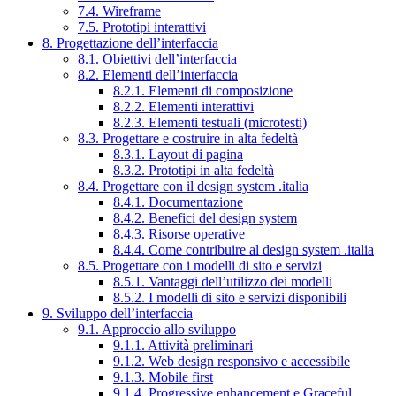
7.4. Wireframe
7.5. Prototipi interattivi
8. Progettazione dell’interfaccia
8.1. Obiettivi dell’interfaccia
8.2. Elementi dell’interfaccia
8.2.1. Elementi di composizione
8.2.2. Elementi interattivi
8.2.3. Elementi testuali (microtesti)
8.3. Progettare e costruire in alta fedeltà
8.3.1. Layout di pagina
8.3.2. Prototipi in alta fedeltà
8.4. Progettare con il design system .italia
8.4.1. Documentazione
8.4.2. Benefici del design system
8.4.3. Risorse operative
8.4.4. Come contribuire al design system .italia
8.5. Progettare con i modelli di sito e servizi
8.5.1. Vantaggi dell’utilizzo dei modelli
8.5.2. I modelli di sito e servizi disponibili
9. Sviluppo dell’interfaccia
9.1. Approccio allo sviluppo
9.1.1. Attività preliminari
9.1.2. Web design responsivo e accessibile
9.1.3. Mobile first
9.1.4. Progressive enhancement e Graceful