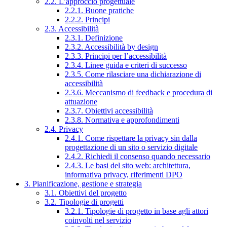
2.2. L’approccio progettuale
2.2.1. Buone pratiche
2.2.2. Principi
2.3. Accessibilità
2.3.1. Definizione
2.3.2. Accessibilità by design
2.3.3. Principi per l’accessibilità
2.3.4. Linee guida e criteri di successo
2.3.5. Come rilasciare una dichiarazione di
accessibilità
2.3.6. Meccanismo di feedback e procedura di
attuazione
2.3.7. Obiettivi accessibilità
2.3.8. Normativa e approfondimenti
2.4. Privacy
2.4.1. Come rispettare la privacy sin dalla
progettazione di un sito o servizio digitale
2.4.2. Richiedi il consenso quando necessario
2.4.3. Le basi del sito web: architettura,
informativa privacy, riferimenti DPO
3. Pianificazione, gestione e strategia
3.1. Obiettivi del progetto
3.2. Tipologie di progetti
3.2.1. Tipologie di progetto in base agli attori
coinvolti nel servizio