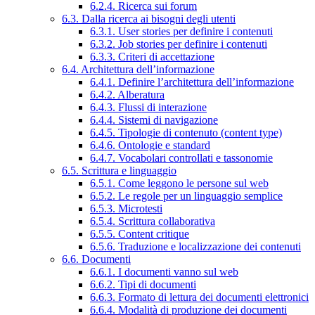
6.2.4. Ricerca sui forum
6.3. Dalla ricerca ai bisogni degli utenti
6.3.1. User stories per definire i contenuti
6.3.2. Job stories per definire i contenuti
6.3.3. Criteri di accettazione
6.4. Architettura dell’informazione
6.4.1. Definire l’architettura dell’informazione
6.4.2. Alberatura
6.4.3. Flussi di interazione
6.4.4. Sistemi di navigazione
6.4.5. Tipologie di contenuto (content type)
6.4.6. Ontologie e standard
6.4.7. Vocabolari controllati e tassonomie
6.5. Scrittura e linguaggio
6.5.1. Come leggono le persone sul web
6.5.2. Le regole per un linguaggio semplice
6.5.3. Microtesti
6.5.4. Scrittura collaborativa
6.5.5. Content critique
6.5.6. Traduzione e localizzazione dei contenuti
6.6. Documenti
6.6.1. I documenti vanno sul web
6.6.2. Tipi di documenti
6.6.3. Formato di lettura dei documenti elettronici
6.6.4. Modalità di produzione dei documenti