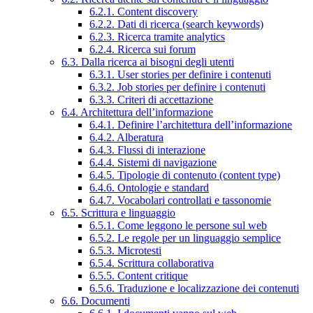
6.2.1. Content discovery
6.2.2. Dati di ricerca (search keywords)
6.2.3. Ricerca tramite analytics
6.2.4. Ricerca sui forum
6.3. Dalla ricerca ai bisogni degli utenti
6.3.1. User stories per definire i contenuti
6.3.2. Job stories per definire i contenuti
6.3.3. Criteri di accettazione
6.4. Architettura dell’informazione
6.4.1. Definire l’architettura dell’informazione
6.4.2. Alberatura
6.4.3. Flussi di interazione
6.4.4. Sistemi di navigazione
6.4.5. Tipologie di contenuto (content type)
6.4.6. Ontologie e standard
6.4.7. Vocabolari controllati e tassonomie
6.5. Scrittura e linguaggio
6.5.1. Come leggono le persone sul web
6.5.2. Le regole per un linguaggio semplice
6.5.3. Microtesti
6.5.4. Scrittura collaborativa
6.5.5. Content critique
6.5.6. Traduzione e localizzazione dei contenuti
6.6. Documenti