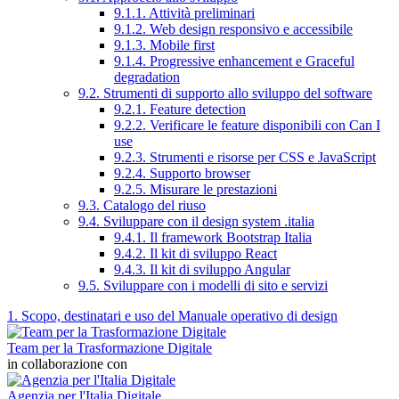
9.1.1. Attività preliminari
9.1.2. Web design responsivo e accessibile
9.1.3. Mobile first
9.1.4. Progressive enhancement e Graceful
degradation
9.2. Strumenti di supporto allo sviluppo del software
9.2.1. Feature detection
9.2.2. Verificare le feature disponibili con Can I
use
9.2.3. Strumenti e risorse per CSS e JavaScript
9.2.4. Supporto browser
9.2.5. Misurare le prestazioni
9.3. Catalogo del riuso
9.4. Sviluppare con il design system .italia
9.4.1. Il framework Bootstrap Italia
9.4.2. Il kit di sviluppo React
9.4.3. Il kit di sviluppo Angular
9.5. Sviluppare con i modelli di sito e servizi
1. Scopo, destinatari e uso del Manuale operativo di design
Team per la Trasformazione Digitale
in collaborazione con
Agenzia per l'Italia Digitale