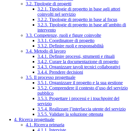
3.2. Tipologie di progetti
3.2.1. Tipologie di progetto in base agli attori
coinvolti nel servizio
3.2.2. Tipologie di progetto in base al focus
3.2.3. Tipologie di progetto in base all’ambito di
intervento
3.3. Competenze, ruoli e figure coinvolte
3.3.1. Coordinatore di progetto
3.3.2. Definire ruoli e responsabilità
3.4. Metodo di lavoro
3.4.1. Definire processi, strumenti e rituali
3.4.2. Curare la documentazione di progetto
3.4.3. Organizzare tavoli tecnici collaborativi
3.4.4. Prendere decisioni
3.5. Il processo progettuale
3.5.1. Organizzare il progetto e la sua gestione
3.5.2. Comprendere il contesto d’uso del servizio
pubblico
3.5.3. Progettare i processi e i
touchpoint
del
servizio
3.5.4. Realizzare l’interfaccia utente del servizio
3.5.5. Validare la soluzione ottenuta
4. Ricerca progettuale
4.1. Ricerca primaria
4.1.1. Interviste