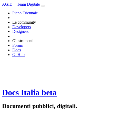
AGID
+
Team Digitale
Piano Triennale
Le community
Developers
Designers
Gli strumenti
Forum
Docs
GitHub
Docs Italia
beta
Documenti pubblici, digitali.