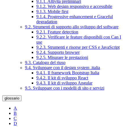
9.1.1. Attività preliminari
9.1.2. Web design responsivo e accessibile
9.1.3. Mobile first
9.1.4. Progressive enhancement e Graceful
degradation
9.2. Strumenti di supporto allo sviluppo del software
9.2.1. Feature detection
9.2.2. Verificare le feature disponibili con Can I
use
9.2.3. Strumenti e risorse per CSS e JavaScript
9.2.4. Supporto browser
9.2.5. Misurare le prestazioni
9.3. Catalogo del riuso
9.4. Sviluppare con il design system .italia
9.4.1. Il framework Bootstrap Italia
9.4.2. Il kit di sviluppo React
9.4.3. Il kit di sviluppo Angular
9.5. Sviluppare con i modelli di sito e servizi
glossario
A
B
C
D