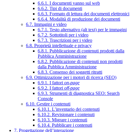
6.6.1. I documenti vanno sul web
6.6.2. Tipi di documenti
6.6.3. Formato di lettura dei documenti elettronici
6.6.4. Modalità di produzione dei documenti
6.7. Immagini e video
6.7.1. Testo alternativo (alt text) per le immagini
6.7.2. Sottotitoli per i video
6.7.3. Trascrizioni per i video
6.8. Proprietà intellettuale e privacy
6.8.1. Pubblicazione di contenuti prodotti dalla
Pubblica Amministrazione
6.8.2. Pubblicazione di contenuti non prodotti
dalla Pubblica Amministrazione
6.8.3. Consenso dei soggetti ritratti
6.9. Ottimizzazione per i motori di ricerca (SEO)
6.9.1. I fattori
on-page
6.9.2. I fattori
off-page
6.9.3. Strumenti di diagnostica SEO: Search
Console
6.10. Gestire i contenuti
6.10.1. L’inventario dei contenuti
6.10.2. Revisionare i contenuti
6.10.3. Migrare i contenuti
6.10.4. Pubblicare i contenuti
7. Progettazione dell’interazione