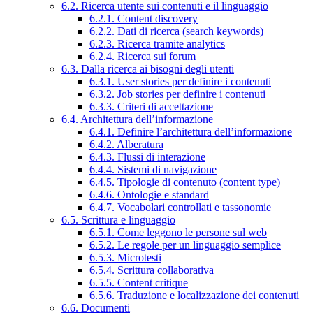
6.2. Ricerca utente sui contenuti e il linguaggio
6.2.1. Content discovery
6.2.2. Dati di ricerca (search keywords)
6.2.3. Ricerca tramite analytics
6.2.4. Ricerca sui forum
6.3. Dalla ricerca ai bisogni degli utenti
6.3.1. User stories per definire i contenuti
6.3.2. Job stories per definire i contenuti
6.3.3. Criteri di accettazione
6.4. Architettura dell’informazione
6.4.1. Definire l’architettura dell’informazione
6.4.2. Alberatura
6.4.3. Flussi di interazione
6.4.4. Sistemi di navigazione
6.4.5. Tipologie di contenuto (content type)
6.4.6. Ontologie e standard
6.4.7. Vocabolari controllati e tassonomie
6.5. Scrittura e linguaggio
6.5.1. Come leggono le persone sul web
6.5.2. Le regole per un linguaggio semplice
6.5.3. Microtesti
6.5.4. Scrittura collaborativa
6.5.5. Content critique
6.5.6. Traduzione e localizzazione dei contenuti
6.6. Documenti