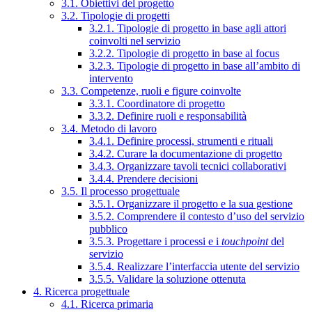
3.1. Obiettivi del progetto
3.2. Tipologie di progetti
3.2.1. Tipologie di progetto in base agli attori
coinvolti nel servizio
3.2.2. Tipologie di progetto in base al focus
3.2.3. Tipologie di progetto in base all’ambito di
intervento
3.3. Competenze, ruoli e figure coinvolte
3.3.1. Coordinatore di progetto
3.3.2. Definire ruoli e responsabilità
3.4. Metodo di lavoro
3.4.1. Definire processi, strumenti e rituali
3.4.2. Curare la documentazione di progetto
3.4.3. Organizzare tavoli tecnici collaborativi
3.4.4. Prendere decisioni
3.5. Il processo progettuale
3.5.1. Organizzare il progetto e la sua gestione
3.5.2. Comprendere il contesto d’uso del servizio
pubblico
3.5.3. Progettare i processi e i
touchpoint
del
servizio
3.5.4. Realizzare l’interfaccia utente del servizio
3.5.5. Validare la soluzione ottenuta
4. Ricerca progettuale
4.1. Ricerca primaria