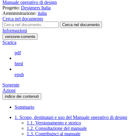
Manuale operativo di design
Progetto:
Designers Italia
Amministrazione:
italia
Cerca nel documento
Cerca nel documento
Informazioni
versione-corrente
Scarica
pdf
html
epub
Sorgente
Azioni
indice dei contenuti
Sommario
1. Scopo, destinatari e uso del Manuale operativo di design
1.1. Versionamento e storico
1.2. Consultazione del manuale
1.3. Contribuisci al manuale