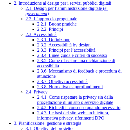
2. Introduzione al design per i servizi pubblici digitali
2.1. Design per l’amministrazione digitale (
e-
government
)
2.2. L’approccio progettuale
2.2.1. Buone pratiche
2.2.2. Principi
2.3. Accessibilità
2.3.1. Definizione
2.3.2. Accessibilità by design
2.3.3. Principi per l’accessibilità
2.3.4. Linee guida e criteri di successo
2.3.5. Come rilasciare una dichiarazione di
accessibilità
2.3.6. Meccanismo di feedback e procedura di
attuazione
2.3.7. Obiettivi accessibilità
2.3.8. Normativa e approfondimenti
2.4. Privacy
2.4.1. Come rispettare la privacy sin dalla
progettazione di un sito o servizio digitale
2.4.2. Richiedi il consenso quando necessario
2.4.3. Le basi del sito web: architettura,
informativa privacy, riferimenti DPO
3. Pianificazione, gestione e strategia
3.1. Obiettivi del progetto