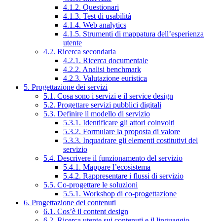
4.1.2. Questionari
4.1.3. Test di usabilità
4.1.4. Web analytics
4.1.5. Strumenti di mappatura dell’esperienza
utente
4.2. Ricerca secondaria
4.2.1. Ricerca documentale
4.2.2. Analisi benchmark
4.2.3. Valutazione euristica
5. Progettazione dei servizi
5.1. Cosa sono i servizi e il service design
5.2. Progettare servizi pubblici digitali
5.3. Definire il modello di servizio
5.3.1. Identificare gli attori coinvolti
5.3.2. Formulare la proposta di valore
5.3.3. Inquadrare gli elementi costitutivi del
servizio
5.4. Descrivere il funzionamento del servizio
5.4.1. Mappare l’ecosistema
5.4.2. Rappresentare i flussi di servizio
5.5. Co-progettare le soluzioni
5.5.1. Workshop di co-progettazione
6. Progettazione dei contenuti
6.1. Cos’è il content design
6.2. Ricerca utente sui contenuti e il linguaggio