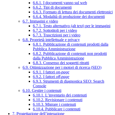
6.6.1. I documenti vanno sul web
6.6.2. Tipi di documenti
6.6.3. Formato di lettura dei documenti elettronici
6.6.4. Modalità di produzione dei documenti
6.7. Immagini e video
6.7.1. Testo alternativo (alt text) per le immagini
6.7.2. Sottotitoli per i video
6.7.3. Trascrizioni per i video
6.8. Proprietà intellettuale e privacy
6.8.1. Pubblicazione di contenuti prodotti dalla
Pubblica Amministrazione
6.8.2. Pubblicazione di contenuti non prodotti
dalla Pubblica Amministrazione
6.8.3. Consenso dei soggetti ritratti
6.9. Ottimizzazione per i motori di ricerca (SEO)
6.9.1. I fattori
on-page
6.9.2. I fattori
off-page
6.9.3. Strumenti di diagnostica SEO: Search
Console
6.10. Gestire i contenuti
6.10.1. L’inventario dei contenuti
6.10.2. Revisionare i contenuti
6.10.3. Migrare i contenuti
6.10.4. Pubblicare i contenuti
7. Progettazione dell’interazione