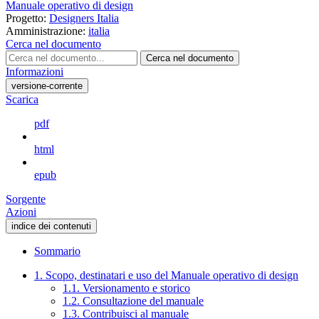
Manuale operativo di design
Progetto:
Designers Italia
Amministrazione:
italia
Cerca nel documento
Cerca nel documento
Informazioni
versione-corrente
Scarica
pdf
html
epub
Sorgente
Azioni
indice dei contenuti
Sommario
1. Scopo, destinatari e uso del Manuale operativo di design
1.1. Versionamento e storico
1.2. Consultazione del manuale
1.3. Contribuisci al manuale