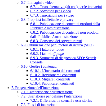
6.7. Immagini e video
6.7.1. Testo alternativo (alt text) per le immagini
6.7.2. Sottotitoli per i video
6.7.3. Trascrizioni per i video
6.8. Proprietà intellettuale e privacy
6.8.1. Pubblicazione di contenuti prodotti dalla
Pubblica Amministrazione
6.8.2. Pubblicazione di contenuti non prodotti
dalla Pubblica Amministrazione
6.8.3. Consenso dei soggetti ritratti
6.9. Ottimizzazione per i motori di ricerca (SEO)
6.9.1. I fattori
on-page
6.9.2. I fattori
off-page
6.9.3. Strumenti di diagnostica SEO: Search
Console
6.10. Gestire i contenuti
6.10.1. L’inventario dei contenuti
6.10.2. Revisionare i contenuti
6.10.3. Migrare i contenuti
6.10.4. Pubblicare i contenuti
7. Progettazione dell’interazione
7.1. Caratteristiche dell’interazione
7.2. User stories per definire l’interazione
7.2.1. Differenza tra scenari e user stories
7.3. Flussi di interazione