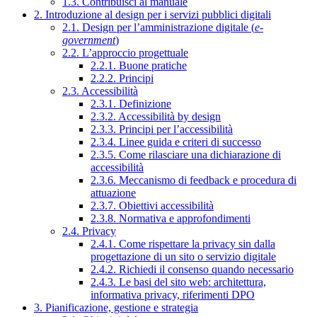
1.3. Contribuisci al manuale
2. Introduzione al design per i servizi pubblici digitali
2.1. Design per l’amministrazione digitale (
e-
government
)
2.2. L’approccio progettuale
2.2.1. Buone pratiche
2.2.2. Principi
2.3. Accessibilità
2.3.1. Definizione
2.3.2. Accessibilità by design
2.3.3. Principi per l’accessibilità
2.3.4. Linee guida e criteri di successo
2.3.5. Come rilasciare una dichiarazione di
accessibilità
2.3.6. Meccanismo di feedback e procedura di
attuazione
2.3.7. Obiettivi accessibilità
2.3.8. Normativa e approfondimenti
2.4. Privacy
2.4.1. Come rispettare la privacy sin dalla
progettazione di un sito o servizio digitale
2.4.2. Richiedi il consenso quando necessario
2.4.3. Le basi del sito web: architettura,
informativa privacy, riferimenti DPO
3. Pianificazione, gestione e strategia