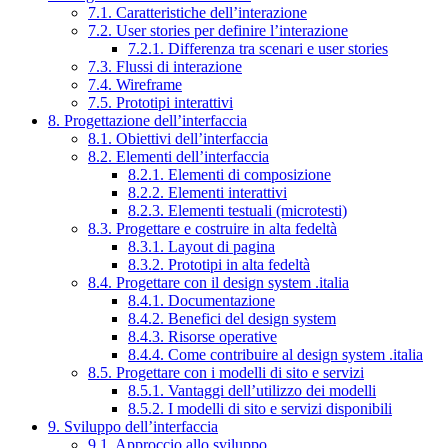
7.1. Caratteristiche dell’interazione
7.2. User stories per definire l’interazione
7.2.1. Differenza tra scenari e user stories
7.3. Flussi di interazione
7.4. Wireframe
7.5. Prototipi interattivi
8. Progettazione dell’interfaccia
8.1. Obiettivi dell’interfaccia
8.2. Elementi dell’interfaccia
8.2.1. Elementi di composizione
8.2.2. Elementi interattivi
8.2.3. Elementi testuali (microtesti)
8.3. Progettare e costruire in alta fedeltà
8.3.1. Layout di pagina
8.3.2. Prototipi in alta fedeltà
8.4. Progettare con il design system .italia
8.4.1. Documentazione
8.4.2. Benefici del design system
8.4.3. Risorse operative
8.4.4. Come contribuire al design system .italia
8.5. Progettare con i modelli di sito e servizi
8.5.1. Vantaggi dell’utilizzo dei modelli
8.5.2. I modelli di sito e servizi disponibili
9. Sviluppo dell’interfaccia
9.1. Approccio allo sviluppo