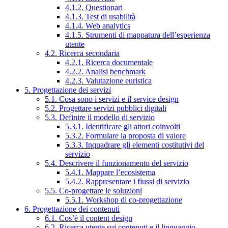
4.1.2. Questionari
4.1.3. Test di usabilità
4.1.4. Web analytics
4.1.5. Strumenti di mappatura dell’esperienza
utente
4.2. Ricerca secondaria
4.2.1. Ricerca documentale
4.2.2. Analisi benchmark
4.2.3. Valutazione euristica
5. Progettazione dei servizi
5.1. Cosa sono i servizi e il service design
5.2. Progettare servizi pubblici digitali
5.3. Definire il modello di servizio
5.3.1. Identificare gli attori coinvolti
5.3.2. Formulare la proposta di valore
5.3.3. Inquadrare gli elementi costitutivi del
servizio
5.4. Descrivere il funzionamento del servizio
5.4.1. Mappare l’ecosistema
5.4.2. Rappresentare i flussi di servizio
5.5. Co-progettare le soluzioni
5.5.1. Workshop di co-progettazione
6. Progettazione dei contenuti
6.1. Cos’è il content design
6.2. Ricerca utente sui contenuti e il linguaggio