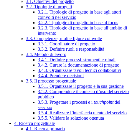
3.1. Obiettivi del progetto
3.2. Tipologie di progetti
3.2.1. Tipologie di progetto in base agli attori
coinvolti nel servizio
3.2.2. Tipologie di progetto in base al focus
3.2.3. Tipologie di progetto in base all’ambito di
intervento
3.3. Competenze, ruoli e figure coinvolte
3.3.1. Coordinatore di progetto
3.3.2. Definire ruoli e responsabilità
3.4. Metodo di lavoro
3.4.1. Definire processi, strumenti e rituali
3.4.2. Curare la documentazione di progetto
3.4.3. Organizzare tavoli tecnici collaborativi
3.4.4. Prendere decisioni
3.5. Il processo progettuale
3.5.1. Organizzare il progetto e la sua gestione
3.5.2. Comprendere il contesto d’uso del servizio
pubblico
3.5.3. Progettare i processi e i
touchpoint
del
servizio
3.5.4. Realizzare l’interfaccia utente del servizio
3.5.5. Validare la soluzione ottenuta
4. Ricerca progettuale
4.1. Ricerca primaria