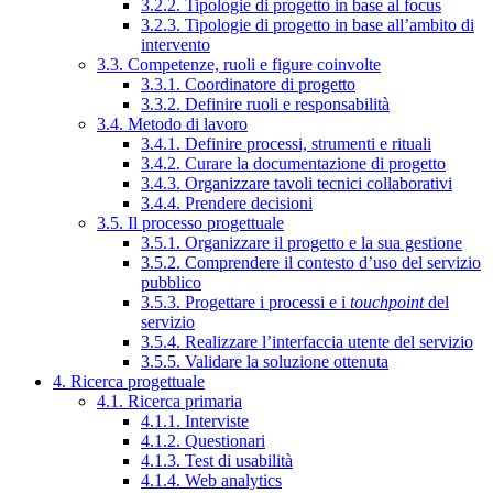
3.2.2. Tipologie di progetto in base al focus
3.2.3. Tipologie di progetto in base all’ambito di
intervento
3.3. Competenze, ruoli e figure coinvolte
3.3.1. Coordinatore di progetto
3.3.2. Definire ruoli e responsabilità
3.4. Metodo di lavoro
3.4.1. Definire processi, strumenti e rituali
3.4.2. Curare la documentazione di progetto
3.4.3. Organizzare tavoli tecnici collaborativi
3.4.4. Prendere decisioni
3.5. Il processo progettuale
3.5.1. Organizzare il progetto e la sua gestione
3.5.2. Comprendere il contesto d’uso del servizio
pubblico
3.5.3. Progettare i processi e i
touchpoint
del
servizio
3.5.4. Realizzare l’interfaccia utente del servizio
3.5.5. Validare la soluzione ottenuta
4. Ricerca progettuale
4.1. Ricerca primaria
4.1.1. Interviste
4.1.2. Questionari
4.1.3. Test di usabilità
4.1.4. Web analytics