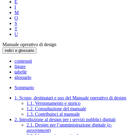
E
I
M
O
S
T
U
Manuale operativo di design
indici e glossario
contenuti
figure
tabelle
glossario
Sommario
1. Scopo, destinatari e uso del Manuale operativo di design
1.1. Versionamento e storico
1.2. Consultazione del manuale
1.3. Contribuisci al manuale
2. Introduzione al design per i servizi pubblici digitali
2.1. Design per l’amministrazione digitale (
e-
government
)