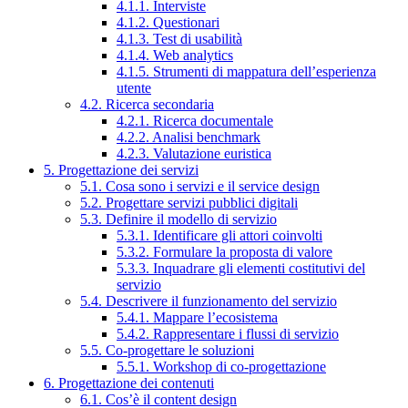
4.1.1. Interviste
4.1.2. Questionari
4.1.3. Test di usabilità
4.1.4. Web analytics
4.1.5. Strumenti di mappatura dell’esperienza
utente
4.2. Ricerca secondaria
4.2.1. Ricerca documentale
4.2.2. Analisi benchmark
4.2.3. Valutazione euristica
5. Progettazione dei servizi
5.1. Cosa sono i servizi e il service design
5.2. Progettare servizi pubblici digitali
5.3. Definire il modello di servizio
5.3.1. Identificare gli attori coinvolti
5.3.2. Formulare la proposta di valore
5.3.3. Inquadrare gli elementi costitutivi del
servizio
5.4. Descrivere il funzionamento del servizio
5.4.1. Mappare l’ecosistema
5.4.2. Rappresentare i flussi di servizio
5.5. Co-progettare le soluzioni
5.5.1. Workshop di co-progettazione
6. Progettazione dei contenuti
6.1. Cos’è il content design