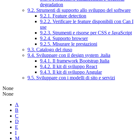
degradation
9.2. Strumenti di supporto allo sviluppo del software
9.2.1. Feature detection
9.2.2. Verificare le feature disponibili con Can I
use
9.2.3. Strumenti e risorse per CSS e JavaScript
9.2.4. Supporto browser
9.2.5. Misurare le prestazioni
9.3. Catalogo del riuso
9.4. Sviluppare con il design system .italia
9.4.1. Il framework Bootstrap Italia
9.4.2. Il kit di sviluppo React
9.4.3. Il kit di sviluppo Angular
9.5. Sviluppare con i modelli di sito e servizi
None
None
A
B
C
D
E
I
M