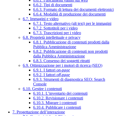
6.6.1. I documenti vanno sul web
6.6.2. Tipi di documenti
6.6.3. Formato di lettura dei documenti elettronici
6.6.4. Modalità di produzione dei documenti
6.7. Immagini e video
6.7.1. Testo alternativo (alt text) per le immagini
6.7.2. Sottotitoli per i video
6.7.3. Trascrizioni per i video
6.8. Proprietà intellettuale e privacy
6.8.1. Pubblicazione di contenuti prodotti dalla
Pubblica Amministrazione
6.8.2. Pubblicazione di contenuti non prodotti
dalla Pubblica Amministrazione
6.8.3. Consenso dei soggetti ritratti
6.9. Ottimizzazione per i motori di ricerca (SEO)
6.9.1. I fattori
on-page
6.9.2. I fattori
off-page
6.9.3. Strumenti di diagnostica SEO: Search
Console
6.10. Gestire i contenuti
6.10.1. L’inventario dei contenuti
6.10.2. Revisionare i contenuti
6.10.3. Migrare i contenuti
6.10.4. Pubblicare i contenuti
7. Progettazione dell’interazione