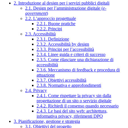
2. Introduzione al design per i servizi pubblici digitali
2.1. Design per l’amministrazione digitale (
e-
government
)
2.2. L’approccio progettuale
2.2.1. Buone pratiche
2.2.2. Principi
2.3. Accessibilità
2.3.1. Definizione
2.3.2. Accessibilità by design
2.3.3. Principi per l’accessibilità
2.3.4. Linee guida e criteri di successo
2.3.5. Come rilasciare una dichiarazione di
accessibilità
2.3.6. Meccanismo di feedback e procedura di
attuazione
2.3.7. Obiettivi accessibilità
2.3.8. Normativa e approfondimenti
2.4. Privacy
2.4.1. Come rispettare la privacy sin dalla
progettazione di un sito o servizio digitale
2.4.2. Richiedi il consenso quando necessario
2.4.3. Le basi del sito web: architettura,
informativa privacy, riferimenti DPO
3. Pianificazione, gestione e strategia
3.1. Obiettivi del progetto