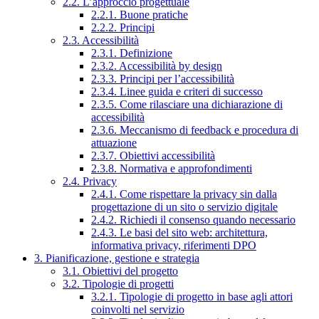
2.2. L’approccio progettuale
2.2.1. Buone pratiche
2.2.2. Principi
2.3. Accessibilità
2.3.1. Definizione
2.3.2. Accessibilità by design
2.3.3. Principi per l’accessibilità
2.3.4. Linee guida e criteri di successo
2.3.5. Come rilasciare una dichiarazione di
accessibilità
2.3.6. Meccanismo di feedback e procedura di
attuazione
2.3.7. Obiettivi accessibilità
2.3.8. Normativa e approfondimenti
2.4. Privacy
2.4.1. Come rispettare la privacy sin dalla
progettazione di un sito o servizio digitale
2.4.2. Richiedi il consenso quando necessario
2.4.3. Le basi del sito web: architettura,
informativa privacy, riferimenti DPO
3. Pianificazione, gestione e strategia
3.1. Obiettivi del progetto
3.2. Tipologie di progetti
3.2.1. Tipologie di progetto in base agli attori
coinvolti nel servizio