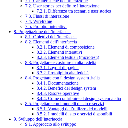
7.1. Caratteristiche dell’interazione
7.2. User stories per definire l’interazione
7.2.1. Differenza tra scenari e user stories
7.3. Flussi di interazione
7.4. Wireframe
7.5. Prototipi interattivi
8. Progettazione dell’interfaccia
8.1. Obiettivi dell’interfaccia
8.2. Elementi dell’interfaccia
8.2.1. Elementi di composizione
8.2.2. Elementi interattivi
8.2.3. Elementi testuali (microtesti)
8.3. Progettare e costruire in alta fedeltà
8.3.1. Layout di pagina
8.3.2. Prototipi in alta fedeltà
8.4. Progettare con il design system .italia
8.4.1. Documentazione
8.4.2. Benefici del design system
8.4.3. Risorse operative
8.4.4. Come contribuire al design system .italia
8.5. Progettare con i modelli di sito e servizi
8.5.1. Vantaggi dell’utilizzo dei modelli
8.5.2. I modelli di sito e servizi disponibili
9. Sviluppo dell’interfaccia
9.1. Approccio allo sviluppo