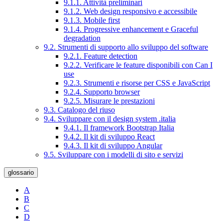
9.1.1. Attività preliminari
9.1.2. Web design responsivo e accessibile
9.1.3. Mobile first
9.1.4. Progressive enhancement e Graceful
degradation
9.2. Strumenti di supporto allo sviluppo del software
9.2.1. Feature detection
9.2.2. Verificare le feature disponibili con Can I
use
9.2.3. Strumenti e risorse per CSS e JavaScript
9.2.4. Supporto browser
9.2.5. Misurare le prestazioni
9.3. Catalogo del riuso
9.4. Sviluppare con il design system .italia
9.4.1. Il framework Bootstrap Italia
9.4.2. Il kit di sviluppo React
9.4.3. Il kit di sviluppo Angular
9.5. Sviluppare con i modelli di sito e servizi
glossario
A
B
C
D