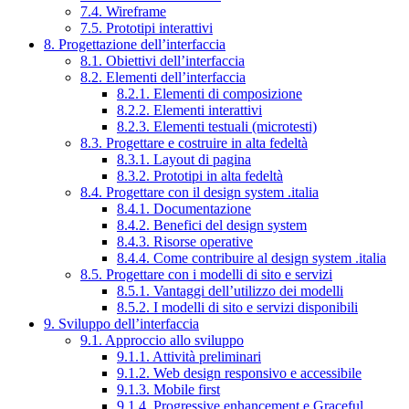
7.4. Wireframe
7.5. Prototipi interattivi
8. Progettazione dell’interfaccia
8.1. Obiettivi dell’interfaccia
8.2. Elementi dell’interfaccia
8.2.1. Elementi di composizione
8.2.2. Elementi interattivi
8.2.3. Elementi testuali (microtesti)
8.3. Progettare e costruire in alta fedeltà
8.3.1. Layout di pagina
8.3.2. Prototipi in alta fedeltà
8.4. Progettare con il design system .italia
8.4.1. Documentazione
8.4.2. Benefici del design system
8.4.3. Risorse operative
8.4.4. Come contribuire al design system .italia
8.5. Progettare con i modelli di sito e servizi
8.5.1. Vantaggi dell’utilizzo dei modelli
8.5.2. I modelli di sito e servizi disponibili
9. Sviluppo dell’interfaccia
9.1. Approccio allo sviluppo
9.1.1. Attività preliminari
9.1.2. Web design responsivo e accessibile
9.1.3. Mobile first
9.1.4. Progressive enhancement e Graceful