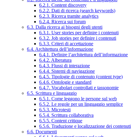
6.2.1. Content discovery
6.2.2. Dati di ricerca (search keywords)
6.2.3. Ricerca tramite analytics
6.2.4. Ricerca sui forum
6.3. Dalla ricerca ai bisogni degli utenti
6.3.1. User stories per definire i contenuti
6.3.2. Job stories per definire i contenuti
6.3.3. Criteri di accettazione
6.4. Architettura dell’informazione
6.4.1. Definire l’architettura dell’informazione
6.4.2. Alberatura
6.4.3. Flussi di interazione
6.4.4. Sistemi di navigazione
6.4.5. Tipologie di contenuto (content type)
6.4.6. Ontologie e standard
6.4.7. Vocabolari controllati e tassonomie
6.5. Scrittura e linguaggio
6.5.1. Come leggono le persone sul web
6.5.2. Le regole per un linguaggio semplice
6.5.3. Microtesti
6.5.4. Scrittura collaborativa
6.5.5. Content critique
6.5.6. Traduzione e localizzazione dei contenuti
6.6. Documenti