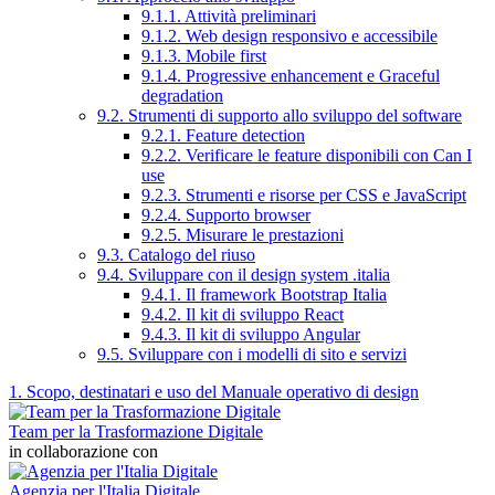
9.1.1. Attività preliminari
9.1.2. Web design responsivo e accessibile
9.1.3. Mobile first
9.1.4. Progressive enhancement e Graceful
degradation
9.2. Strumenti di supporto allo sviluppo del software
9.2.1. Feature detection
9.2.2. Verificare le feature disponibili con Can I
use
9.2.3. Strumenti e risorse per CSS e JavaScript
9.2.4. Supporto browser
9.2.5. Misurare le prestazioni
9.3. Catalogo del riuso
9.4. Sviluppare con il design system .italia
9.4.1. Il framework Bootstrap Italia
9.4.2. Il kit di sviluppo React
9.4.3. Il kit di sviluppo Angular
9.5. Sviluppare con i modelli di sito e servizi
1. Scopo, destinatari e uso del Manuale operativo di design
Team per la Trasformazione Digitale
in collaborazione con
Agenzia per l'Italia Digitale