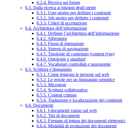
6.2.4. Ricerca sui forum
6.3. Dalla ricerca ai bisogni degli utenti
6.3.1. User stories per definire i contenuti
6.3.2. Job stories per definire i contenuti
6.3.3. Criteri di accettazione
6.4. Architettura dell’informazione
6.4.1. Definire l’architettura dell’informazione
6.4.2. Alberatura
6.4.3. Flussi di interazione
6.4.4. Sistemi di navigazione
6.4.5. Tipologie di contenuto (content type)
6.4.6. Ontologie e standard
6.4.7. Vocabolari controllati e tassonomie
6.5. Scrittura e linguaggio
6.5.1. Come leggono le persone sul web
6.5.2. Le regole per un linguaggio semplice
6.5.3. Microtesti
6.5.4. Scrittura collaborativa
6.5.5. Content critique
6.5.6. Traduzione e localizzazione dei contenuti
6.6. Documenti
6.6.1. I documenti vanno sul web
6.6.2. Tipi di documenti
6.6.3. Formato di lettura dei documenti elettronici
6.6.4. Modalità di produzione dei documenti