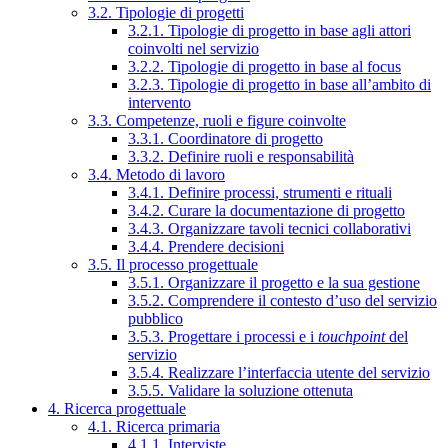
3.2. Tipologie di progetti
3.2.1. Tipologie di progetto in base agli attori
coinvolti nel servizio
3.2.2. Tipologie di progetto in base al focus
3.2.3. Tipologie di progetto in base all’ambito di
intervento
3.3. Competenze, ruoli e figure coinvolte
3.3.1. Coordinatore di progetto
3.3.2. Definire ruoli e responsabilità
3.4. Metodo di lavoro
3.4.1. Definire processi, strumenti e rituali
3.4.2. Curare la documentazione di progetto
3.4.3. Organizzare tavoli tecnici collaborativi
3.4.4. Prendere decisioni
3.5. Il processo progettuale
3.5.1. Organizzare il progetto e la sua gestione
3.5.2. Comprendere il contesto d’uso del servizio
pubblico
3.5.3. Progettare i processi e i
touchpoint
del
servizio
3.5.4. Realizzare l’interfaccia utente del servizio
3.5.5. Validare la soluzione ottenuta
4. Ricerca progettuale
4.1. Ricerca primaria
4.1.1. Interviste