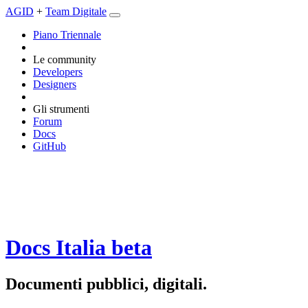
AGID
+
Team Digitale
Piano Triennale
Le community
Developers
Designers
Gli strumenti
Forum
Docs
GitHub
Docs Italia
beta
Documenti pubblici, digitali.