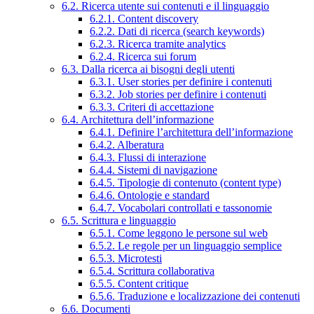
6.2. Ricerca utente sui contenuti e il linguaggio
6.2.1. Content discovery
6.2.2. Dati di ricerca (search keywords)
6.2.3. Ricerca tramite analytics
6.2.4. Ricerca sui forum
6.3. Dalla ricerca ai bisogni degli utenti
6.3.1. User stories per definire i contenuti
6.3.2. Job stories per definire i contenuti
6.3.3. Criteri di accettazione
6.4. Architettura dell’informazione
6.4.1. Definire l’architettura dell’informazione
6.4.2. Alberatura
6.4.3. Flussi di interazione
6.4.4. Sistemi di navigazione
6.4.5. Tipologie di contenuto (content type)
6.4.6. Ontologie e standard
6.4.7. Vocabolari controllati e tassonomie
6.5. Scrittura e linguaggio
6.5.1. Come leggono le persone sul web
6.5.2. Le regole per un linguaggio semplice
6.5.3. Microtesti
6.5.4. Scrittura collaborativa
6.5.5. Content critique
6.5.6. Traduzione e localizzazione dei contenuti
6.6. Documenti