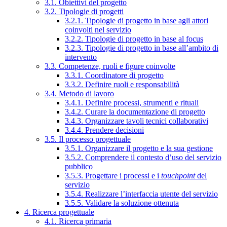
3.1. Obiettivi del progetto
3.2. Tipologie di progetti
3.2.1. Tipologie di progetto in base agli attori
coinvolti nel servizio
3.2.2. Tipologie di progetto in base al focus
3.2.3. Tipologie di progetto in base all’ambito di
intervento
3.3. Competenze, ruoli e figure coinvolte
3.3.1. Coordinatore di progetto
3.3.2. Definire ruoli e responsabilità
3.4. Metodo di lavoro
3.4.1. Definire processi, strumenti e rituali
3.4.2. Curare la documentazione di progetto
3.4.3. Organizzare tavoli tecnici collaborativi
3.4.4. Prendere decisioni
3.5. Il processo progettuale
3.5.1. Organizzare il progetto e la sua gestione
3.5.2. Comprendere il contesto d’uso del servizio
pubblico
3.5.3. Progettare i processi e i
touchpoint
del
servizio
3.5.4. Realizzare l’interfaccia utente del servizio
3.5.5. Validare la soluzione ottenuta
4. Ricerca progettuale
4.1. Ricerca primaria