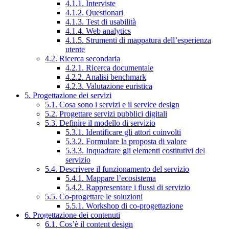
4.1.1. Interviste
4.1.2. Questionari
4.1.3. Test di usabilità
4.1.4. Web analytics
4.1.5. Strumenti di mappatura dell’esperienza
utente
4.2. Ricerca secondaria
4.2.1. Ricerca documentale
4.2.2. Analisi benchmark
4.2.3. Valutazione euristica
5. Progettazione dei servizi
5.1. Cosa sono i servizi e il service design
5.2. Progettare servizi pubblici digitali
5.3. Definire il modello di servizio
5.3.1. Identificare gli attori coinvolti
5.3.2. Formulare la proposta di valore
5.3.3. Inquadrare gli elementi costitutivi del
servizio
5.4. Descrivere il funzionamento del servizio
5.4.1. Mappare l’ecosistema
5.4.2. Rappresentare i flussi di servizio
5.5. Co-progettare le soluzioni
5.5.1. Workshop di co-progettazione
6. Progettazione dei contenuti
6.1. Cos’è il content design