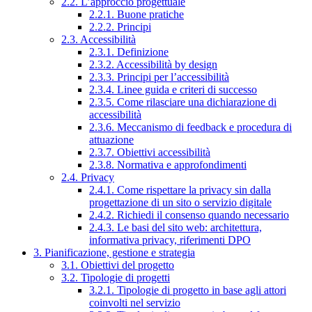
2.2. L’approccio progettuale
2.2.1. Buone pratiche
2.2.2. Principi
2.3. Accessibilità
2.3.1. Definizione
2.3.2. Accessibilità by design
2.3.3. Principi per l’accessibilità
2.3.4. Linee guida e criteri di successo
2.3.5. Come rilasciare una dichiarazione di
accessibilità
2.3.6. Meccanismo di feedback e procedura di
attuazione
2.3.7. Obiettivi accessibilità
2.3.8. Normativa e approfondimenti
2.4. Privacy
2.4.1. Come rispettare la privacy sin dalla
progettazione di un sito o servizio digitale
2.4.2. Richiedi il consenso quando necessario
2.4.3. Le basi del sito web: architettura,
informativa privacy, riferimenti DPO
3. Pianificazione, gestione e strategia
3.1. Obiettivi del progetto
3.2. Tipologie di progetti
3.2.1. Tipologie di progetto in base agli attori
coinvolti nel servizio