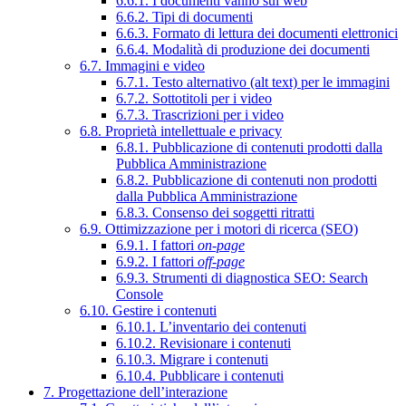
6.6.1. I documenti vanno sul web
6.6.2. Tipi di documenti
6.6.3. Formato di lettura dei documenti elettronici
6.6.4. Modalità di produzione dei documenti
6.7. Immagini e video
6.7.1. Testo alternativo (alt text) per le immagini
6.7.2. Sottotitoli per i video
6.7.3. Trascrizioni per i video
6.8. Proprietà intellettuale e privacy
6.8.1. Pubblicazione di contenuti prodotti dalla
Pubblica Amministrazione
6.8.2. Pubblicazione di contenuti non prodotti
dalla Pubblica Amministrazione
6.8.3. Consenso dei soggetti ritratti
6.9. Ottimizzazione per i motori di ricerca (SEO)
6.9.1. I fattori
on-page
6.9.2. I fattori
off-page
6.9.3. Strumenti di diagnostica SEO: Search
Console
6.10. Gestire i contenuti
6.10.1. L’inventario dei contenuti
6.10.2. Revisionare i contenuti
6.10.3. Migrare i contenuti
6.10.4. Pubblicare i contenuti
7. Progettazione dell’interazione