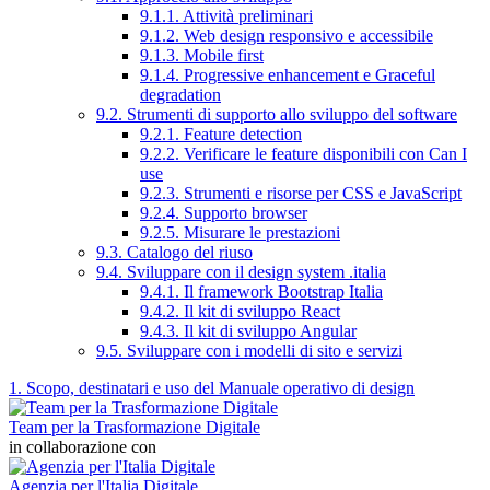
9.1.1. Attività preliminari
9.1.2. Web design responsivo e accessibile
9.1.3. Mobile first
9.1.4. Progressive enhancement e Graceful
degradation
9.2. Strumenti di supporto allo sviluppo del software
9.2.1. Feature detection
9.2.2. Verificare le feature disponibili con Can I
use
9.2.3. Strumenti e risorse per CSS e JavaScript
9.2.4. Supporto browser
9.2.5. Misurare le prestazioni
9.3. Catalogo del riuso
9.4. Sviluppare con il design system .italia
9.4.1. Il framework Bootstrap Italia
9.4.2. Il kit di sviluppo React
9.4.3. Il kit di sviluppo Angular
9.5. Sviluppare con i modelli di sito e servizi
1. Scopo, destinatari e uso del Manuale operativo di design
Team per la Trasformazione Digitale
in collaborazione con
Agenzia per l'Italia Digitale