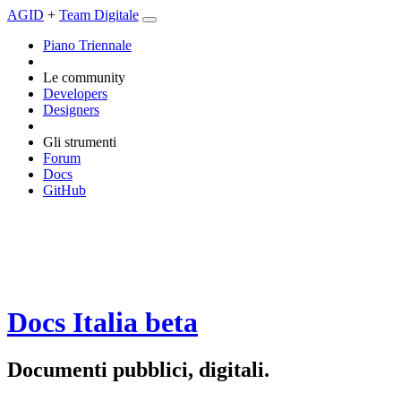
AGID
+
Team Digitale
Piano Triennale
Le community
Developers
Designers
Gli strumenti
Forum
Docs
GitHub
Docs Italia
beta
Documenti pubblici, digitali.