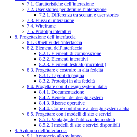
7.1. Caratteristiche dell’interazione
7.2. User stories per definire l’interazione
7.2.1. Differenza tra scenari e user stories
7.3. Flussi di interazione
7.4. Wireframe
7.5. Prototipi interattivi
8. Progettazione dell’interfaccia
8.1. Obiettivi dell’interfaccia
8.2. Elementi dell’interfaccia
8.2.1. Elementi di composizione
8.2.2. Elementi interattivi
8.2.3. Elementi testuali (microtesti)
8.3. Progettare e costruire in alta fedeltà
8.3.1. Layout di pagina
8.3.2. Prototipi in alta fedeltà
8.4. Progettare con il design system .italia
8.4.1. Documentazione
8.4.2. Benefici del design system
8.4.3. Risorse operative
8.4.4. Come contribuire al design system .italia
8.5. Progettare con i modelli di sito e servizi
8.5.1. Vantaggi dell’utilizzo dei modelli
8.5.2. I modelli di sito e servizi disponibili
9. Sviluppo dell’interfaccia
9.1. Approccio allo sviluppo