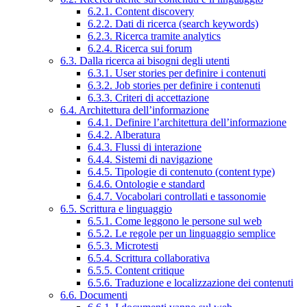
6.2.1. Content discovery
6.2.2. Dati di ricerca (search keywords)
6.2.3. Ricerca tramite analytics
6.2.4. Ricerca sui forum
6.3. Dalla ricerca ai bisogni degli utenti
6.3.1. User stories per definire i contenuti
6.3.2. Job stories per definire i contenuti
6.3.3. Criteri di accettazione
6.4. Architettura dell’informazione
6.4.1. Definire l’architettura dell’informazione
6.4.2. Alberatura
6.4.3. Flussi di interazione
6.4.4. Sistemi di navigazione
6.4.5. Tipologie di contenuto (content type)
6.4.6. Ontologie e standard
6.4.7. Vocabolari controllati e tassonomie
6.5. Scrittura e linguaggio
6.5.1. Come leggono le persone sul web
6.5.2. Le regole per un linguaggio semplice
6.5.3. Microtesti
6.5.4. Scrittura collaborativa
6.5.5. Content critique
6.5.6. Traduzione e localizzazione dei contenuti
6.6. Documenti