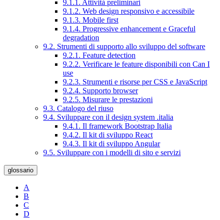
9.1.1. Attività preliminari
9.1.2. Web design responsivo e accessibile
9.1.3. Mobile first
9.1.4. Progressive enhancement e Graceful
degradation
9.2. Strumenti di supporto allo sviluppo del software
9.2.1. Feature detection
9.2.2. Verificare le feature disponibili con Can I
use
9.2.3. Strumenti e risorse per CSS e JavaScript
9.2.4. Supporto browser
9.2.5. Misurare le prestazioni
9.3. Catalogo del riuso
9.4. Sviluppare con il design system .italia
9.4.1. Il framework Bootstrap Italia
9.4.2. Il kit di sviluppo React
9.4.3. Il kit di sviluppo Angular
9.5. Sviluppare con i modelli di sito e servizi
glossario
A
B
C
D