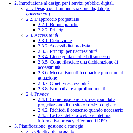
2. Introduzione al design per i servizi pubblici digitali
2.1. Design per l’amministrazione digitale (
e-
government
)
2.2. L’approccio progettuale
2.2.1. Buone pratiche
2.2.2. Principi
2.3. Accessibilità
2.3.1. Definizione
2.3.2. Accessibilità by design
2.3.3. Principi per l’accessibilità
2.3.4. Linee guida e criteri di successo
2.3.5. Come rilasciare una dichiarazione di
accessibilità
2.3.6. Meccanismo di feedback e procedura di
attuazione
2.3.7. Obiettivi accessibilità
2.3.8. Normativa e approfondimenti
2.4. Privacy
2.4.1. Come rispettare la privacy sin dalla
progettazione di un sito o servizio digitale
2.4.2. Richiedi il consenso quando necessario
2.4.3. Le basi del sito web: architettura,
informativa privacy, riferimenti DPO
3. Pianificazione, gestione e strategia
3.1. Obiettivi del progetto