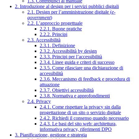
1.3. Contribuisci al manuale
2. Introduzione al design per i servizi pubblici digitali
2.1. Design per l’amministrazione digitale (
e-
government
)
2.2. L’approccio progettuale
2.2.1. Buone pratiche
2.2.2. Principi
2.3. Accessibilità
2.3.1. Definizione
2.3.2. Accessibilità by design
2.3.3. Principi per l’accessibilità
2.3.4. Linee guida e criteri di successo
2.3.5. Come rilasciare una dichiarazione di
accessibilità
2.3.6. Meccanismo di feedback e procedura di
attuazione
2.3.7. Obiettivi accessibilità
2.3.8. Normativa e approfondimenti
2.4. Privacy
2.4.1. Come rispettare la privacy sin dalla
progettazione di un sito o servizio digitale
2.4.2. Richiedi il consenso quando necessario
2.4.3. Le basi del sito web: architettura,
informativa privacy, riferimenti DPO
3. Pianificazione, gestione e strategia