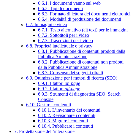
6.6.1. I documenti vanno sul web
6.6.2. Tipi di documenti
6.6.3. Formato di lettura dei documenti elettronici
6.6.4. Modalità di produzione dei documenti
6.7. Immagini e video
6.7.1. Testo alternativo (alt text) per le immagini
6.7.2. Sottotitoli per i video
6.7.3. Trascrizioni per i video
6.8. Proprietà intellettuale e privacy
6.8.1. Pubblicazione di contenuti prodotti dalla
Pubblica Amministrazione
6.8.2. Pubblicazione di contenuti non prodotti
dalla Pubblica Amministrazione
6.8.3. Consenso dei soggetti ritratti
6.9. Ottimizzazione per i motori di ricerca (SEO)
6.9.1. I fattori
on-page
6.9.2. I fattori
off-page
6.9.3. Strumenti di diagnostica SEO: Search
Console
6.10. Gestire i contenuti
6.10.1. L’inventario dei contenuti
6.10.2. Revisionare i contenuti
6.10.3. Migrare i contenuti
6.10.4. Pubblicare i contenuti
7. Progettazione dell’interazione