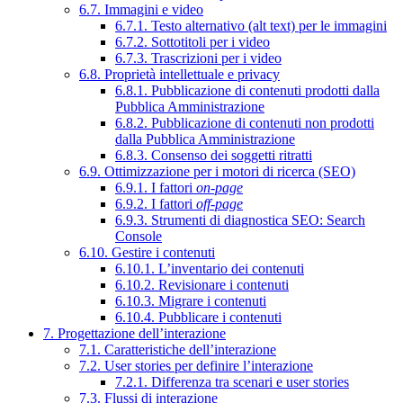
6.7. Immagini e video
6.7.1. Testo alternativo (alt text) per le immagini
6.7.2. Sottotitoli per i video
6.7.3. Trascrizioni per i video
6.8. Proprietà intellettuale e privacy
6.8.1. Pubblicazione di contenuti prodotti dalla
Pubblica Amministrazione
6.8.2. Pubblicazione di contenuti non prodotti
dalla Pubblica Amministrazione
6.8.3. Consenso dei soggetti ritratti
6.9. Ottimizzazione per i motori di ricerca (SEO)
6.9.1. I fattori
on-page
6.9.2. I fattori
off-page
6.9.3. Strumenti di diagnostica SEO: Search
Console
6.10. Gestire i contenuti
6.10.1. L’inventario dei contenuti
6.10.2. Revisionare i contenuti
6.10.3. Migrare i contenuti
6.10.4. Pubblicare i contenuti
7. Progettazione dell’interazione
7.1. Caratteristiche dell’interazione
7.2. User stories per definire l’interazione
7.2.1. Differenza tra scenari e user stories
7.3. Flussi di interazione