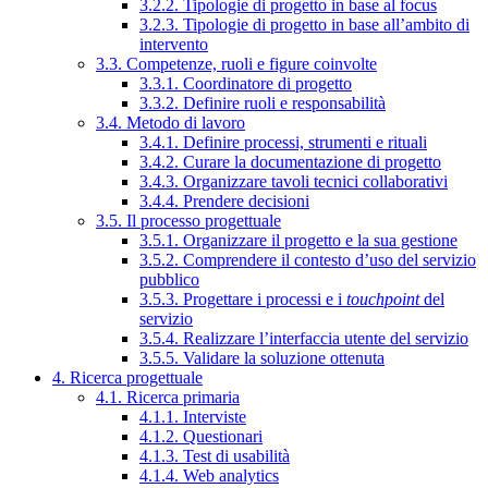
3.2.2. Tipologie di progetto in base al focus
3.2.3. Tipologie di progetto in base all’ambito di
intervento
3.3. Competenze, ruoli e figure coinvolte
3.3.1. Coordinatore di progetto
3.3.2. Definire ruoli e responsabilità
3.4. Metodo di lavoro
3.4.1. Definire processi, strumenti e rituali
3.4.2. Curare la documentazione di progetto
3.4.3. Organizzare tavoli tecnici collaborativi
3.4.4. Prendere decisioni
3.5. Il processo progettuale
3.5.1. Organizzare il progetto e la sua gestione
3.5.2. Comprendere il contesto d’uso del servizio
pubblico
3.5.3. Progettare i processi e i
touchpoint
del
servizio
3.5.4. Realizzare l’interfaccia utente del servizio
3.5.5. Validare la soluzione ottenuta
4. Ricerca progettuale
4.1. Ricerca primaria
4.1.1. Interviste
4.1.2. Questionari
4.1.3. Test di usabilità
4.1.4. Web analytics