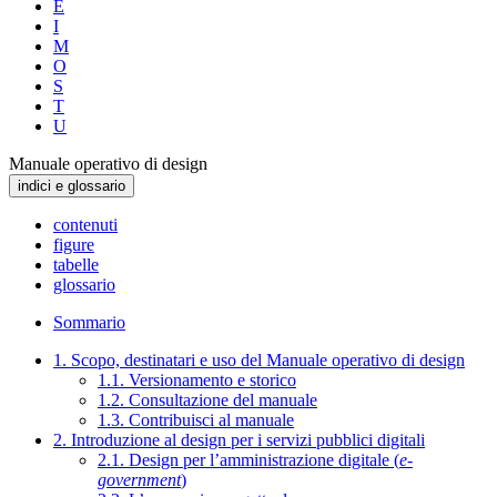
E
I
M
O
S
T
U
Manuale operativo di design
indici e glossario
contenuti
figure
tabelle
glossario
Sommario
1. Scopo, destinatari e uso del Manuale operativo di design
1.1. Versionamento e storico
1.2. Consultazione del manuale
1.3. Contribuisci al manuale
2. Introduzione al design per i servizi pubblici digitali
2.1. Design per l’amministrazione digitale (
e-
government
)