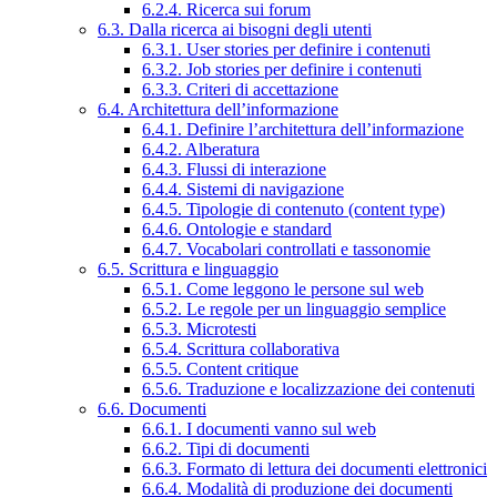
6.2.4. Ricerca sui forum
6.3. Dalla ricerca ai bisogni degli utenti
6.3.1. User stories per definire i contenuti
6.3.2. Job stories per definire i contenuti
6.3.3. Criteri di accettazione
6.4. Architettura dell’informazione
6.4.1. Definire l’architettura dell’informazione
6.4.2. Alberatura
6.4.3. Flussi di interazione
6.4.4. Sistemi di navigazione
6.4.5. Tipologie di contenuto (content type)
6.4.6. Ontologie e standard
6.4.7. Vocabolari controllati e tassonomie
6.5. Scrittura e linguaggio
6.5.1. Come leggono le persone sul web
6.5.2. Le regole per un linguaggio semplice
6.5.3. Microtesti
6.5.4. Scrittura collaborativa
6.5.5. Content critique
6.5.6. Traduzione e localizzazione dei contenuti
6.6. Documenti
6.6.1. I documenti vanno sul web
6.6.2. Tipi di documenti
6.6.3. Formato di lettura dei documenti elettronici
6.6.4. Modalità di produzione dei documenti