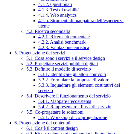
4.1.2. Questionari
4.1.3. Test di usabilità
4.1.4. Web analytics
4.1.5. Strumenti di mappatura dell’esperienza
utente
4.2. Ricerca secondaria
4.2.1. Ricerca documentale
4.2.2. Analisi benchmark
4.2.3. Valutazione euristica
5. Progettazione dei servizi
5.1. Cosa sono i servizi e il service design
5.2. Progettare servizi pubblici digitali
5.3. Definire il modello di servizio
5.3.1. Identificare gli attori coinvolti
5.3.2. Formulare la proposta di valore
5.3.3. Inquadrare gli elementi costitutivi del
servizio
5.4. Descrivere il funzionamento del servizio
5.4.1. Mappare l’ecosistema
5.4.2. Rappresentare i flussi di servizio
5.5. Co-progettare le soluzioni
5.5.1. Workshop di co-progettazione
6. Progettazione dei contenuti
6.1. Cos’è il content design
6.2. Ricerca utente sui contenuti e il linguaggio