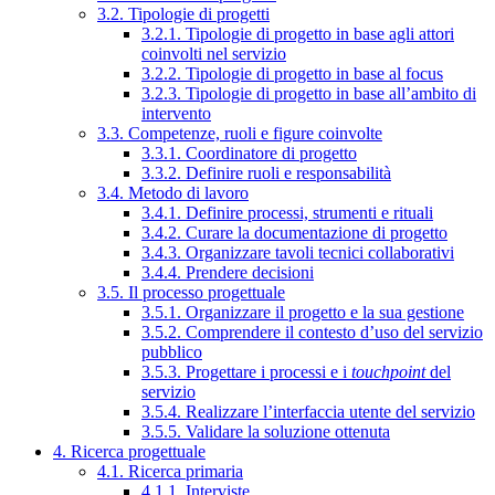
3.2. Tipologie di progetti
3.2.1. Tipologie di progetto in base agli attori
coinvolti nel servizio
3.2.2. Tipologie di progetto in base al focus
3.2.3. Tipologie di progetto in base all’ambito di
intervento
3.3. Competenze, ruoli e figure coinvolte
3.3.1. Coordinatore di progetto
3.3.2. Definire ruoli e responsabilità
3.4. Metodo di lavoro
3.4.1. Definire processi, strumenti e rituali
3.4.2. Curare la documentazione di progetto
3.4.3. Organizzare tavoli tecnici collaborativi
3.4.4. Prendere decisioni
3.5. Il processo progettuale
3.5.1. Organizzare il progetto e la sua gestione
3.5.2. Comprendere il contesto d’uso del servizio
pubblico
3.5.3. Progettare i processi e i
touchpoint
del
servizio
3.5.4. Realizzare l’interfaccia utente del servizio
3.5.5. Validare la soluzione ottenuta
4. Ricerca progettuale
4.1. Ricerca primaria
4.1.1. Interviste