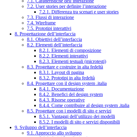
7.1. Caratteristiche dell’interazione
7.2. User stories per definire l’interazione
7.2.1. Differenza tra scenari e user stories
7.3. Flussi di interazione
7.4. Wireframe
7.5. Prototipi interattivi
8. Progettazione dell’interfaccia
8.1. Obiettivi dell’interfaccia
8.2. Elementi dell’interfaccia
8.2.1. Elementi di composizione
8.2.2. Elementi interattivi
8.2.3. Elementi testuali (microtesti)
8.3. Progettare e costruire in alta fedeltà
8.3.1. Layout di pagina
8.3.2. Prototipi in alta fedeltà
8.4. Progettare con il design system .italia
8.4.1. Documentazione
8.4.2. Benefici del design system
8.4.3. Risorse operative
8.4.4. Come contribuire al design system .italia
8.5. Progettare con i modelli di sito e servizi
8.5.1. Vantaggi dell’utilizzo dei modelli
8.5.2. I modelli di sito e servizi disponibili
9. Sviluppo dell’interfaccia
9.1. Approccio allo sviluppo