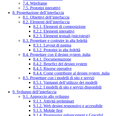
7.4. Wireframe
7.5. Prototipi interattivi
8. Progettazione dell’interfaccia
8.1. Obiettivi dell’interfaccia
8.2. Elementi dell’interfaccia
8.2.1. Elementi di composizione
8.2.2. Elementi interattivi
8.2.3. Elementi testuali (microtesti)
8.3. Progettare e costruire in alta fedeltà
8.3.1. Layout di pagina
8.3.2. Prototipi in alta fedeltà
8.4. Progettare con il design system .italia
8.4.1. Documentazione
8.4.2. Benefici del design system
8.4.3. Risorse operative
8.4.4. Come contribuire al design system .italia
8.5. Progettare con i modelli di sito e servizi
8.5.1. Vantaggi dell’utilizzo dei modelli
8.5.2. I modelli di sito e servizi disponibili
9. Sviluppo dell’interfaccia
9.1. Approccio allo sviluppo
9.1.1. Attività preliminari
9.1.2. Web design responsivo e accessibile
9.1.3. Mobile first
9.1.4. Progressive enhancement e Graceful