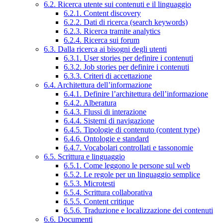
6.2. Ricerca utente sui contenuti e il linguaggio
6.2.1. Content discovery
6.2.2. Dati di ricerca (search keywords)
6.2.3. Ricerca tramite analytics
6.2.4. Ricerca sui forum
6.3. Dalla ricerca ai bisogni degli utenti
6.3.1. User stories per definire i contenuti
6.3.2. Job stories per definire i contenuti
6.3.3. Criteri di accettazione
6.4. Architettura dell’informazione
6.4.1. Definire l’architettura dell’informazione
6.4.2. Alberatura
6.4.3. Flussi di interazione
6.4.4. Sistemi di navigazione
6.4.5. Tipologie di contenuto (content type)
6.4.6. Ontologie e standard
6.4.7. Vocabolari controllati e tassonomie
6.5. Scrittura e linguaggio
6.5.1. Come leggono le persone sul web
6.5.2. Le regole per un linguaggio semplice
6.5.3. Microtesti
6.5.4. Scrittura collaborativa
6.5.5. Content critique
6.5.6. Traduzione e localizzazione dei contenuti
6.6. Documenti