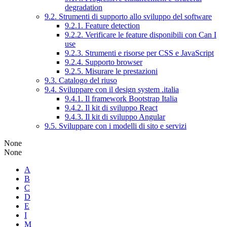
degradation
9.2. Strumenti di supporto allo sviluppo del software
9.2.1. Feature detection
9.2.2. Verificare le feature disponibili con Can I
use
9.2.3. Strumenti e risorse per CSS e JavaScript
9.2.4. Supporto browser
9.2.5. Misurare le prestazioni
9.3. Catalogo del riuso
9.4. Sviluppare con il design system .italia
9.4.1. Il framework Bootstrap Italia
9.4.2. Il kit di sviluppo React
9.4.3. Il kit di sviluppo Angular
9.5. Sviluppare con i modelli di sito e servizi
None
None
A
B
C
D
E
I
M