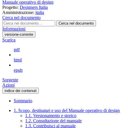
Manuale operativo di design
Progetto:
Designers Italia
Amministrazione:
italia
Cerca nel documento
Cerca nel documento
Informazioni
versione-corrente
Scarica
pdf
html
epub
Sorgente
Azioni
indice dei contenuti
Sommario
1. Scopo, destinatari e uso del Manuale operativo di design
1.1. Versionamento e storico
1.2. Consultazione del manuale
1.3. Contribuisci al manuale