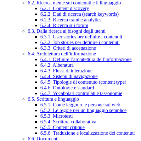
6.2. Ricerca utente sui contenuti e il linguaggio
6.2.1. Content discovery
6.2.2. Dati di ricerca (search keywords)
6.2.3. Ricerca tramite analytics
6.2.4. Ricerca sui forum
6.3. Dalla ricerca ai bisogni degli utenti
6.3.1. User stories per definire i contenuti
6.3.2. Job stories per definire i contenuti
6.3.3. Criteri di accettazione
6.4. Architettura dell’informazione
6.4.1. Definire l’architettura dell’informazione
6.4.2. Alberatura
6.4.3. Flussi di interazione
6.4.4. Sistemi di navigazione
6.4.5. Tipologie di contenuto (content type)
6.4.6. Ontologie e standard
6.4.7. Vocabolari controllati e tassonomie
6.5. Scrittura e linguaggio
6.5.1. Come leggono le persone sul web
6.5.2. Le regole per un linguaggio semplice
6.5.3. Microtesti
6.5.4. Scrittura collaborativa
6.5.5. Content critique
6.5.6. Traduzione e localizzazione dei contenuti
6.6. Documenti