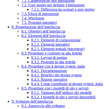
7.1. Caratteristiche dell’interazione
7.2. User stories per definire l’interazione
7.2.1. Differenza tra scenari e user stories
7.3. Flussi di interazione
7.4. Wireframe
7.5. Prototipi interattivi
8. Progettazione dell’interfaccia
8.1. Obiettivi dell’interfaccia
8.2. Elementi dell’interfaccia
8.2.1. Elementi di composizione
8.2.2. Elementi interattivi
8.2.3. Elementi testuali (microtesti)
8.3. Progettare e costruire in alta fedeltà
8.3.1. Layout di pagina
8.3.2. Prototipi in alta fedeltà
8.4. Progettare con il design system .italia
8.4.1. Documentazione
8.4.2. Benefici del design system
8.4.3. Risorse operative
8.4.4. Come contribuire al design system .italia
8.5. Progettare con i modelli di sito e servizi
8.5.1. Vantaggi dell’utilizzo dei modelli
8.5.2. I modelli di sito e servizi disponibili
9. Sviluppo dell’interfaccia
9.1. Approccio allo sviluppo