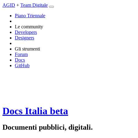
AGID
+
Team Digitale
Piano Triennale
Le community
Developers
Designers
Gli strumenti
Forum
Docs
GitHub
Docs Italia
beta
Documenti pubblici, digitali.