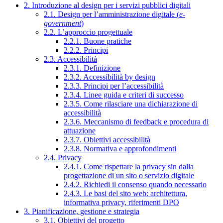
2. Introduzione al design per i servizi pubblici digitali
2.1. Design per l’amministrazione digitale (
e-
government
)
2.2. L’approccio progettuale
2.2.1. Buone pratiche
2.2.2. Principi
2.3. Accessibilità
2.3.1. Definizione
2.3.2. Accessibilità by design
2.3.3. Principi per l’accessibilità
2.3.4. Linee guida e criteri di successo
2.3.5. Come rilasciare una dichiarazione di
accessibilità
2.3.6. Meccanismo di feedback e procedura di
attuazione
2.3.7. Obiettivi accessibilità
2.3.8. Normativa e approfondimenti
2.4. Privacy
2.4.1. Come rispettare la privacy sin dalla
progettazione di un sito o servizio digitale
2.4.2. Richiedi il consenso quando necessario
2.4.3. Le basi del sito web: architettura,
informativa privacy, riferimenti DPO
3. Pianificazione, gestione e strategia
3.1. Obiettivi del progetto