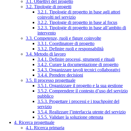
3.1. Obiettivi del progetto
3.2. Tipologie di progetti
3.2.1. Tipologie di progetto in base agli attori
coinvolti nel servizio
3.2.2. Tipologie di progetto in base al focus
3.2.3. Tipologie di progetto in base all’ambito di
intervento
3.3. Competenze, ruoli e figure coinvolte
3.3.1. Coordinatore di progetto
3.3.2. Definire ruoli e responsabilità
3.4. Metodo di lavoro
3.4.1. Definire processi, strumenti e rituali
3.4.2. Curare la documentazione di progetto
3.4.3. Organizzare tavoli tecnici collaborativi
3.4.4. Prendere decisioni
3.5. Il processo progettuale
3.5.1. Organizzare il progetto e la sua gestione
3.5.2. Comprendere il contesto d’uso del servizio
pubblico
3.5.3. Progettare i processi e i
touchpoint
del
servizio
3.5.4. Realizzare l’interfaccia utente del servizio
3.5.5. Validare la soluzione ottenuta
4. Ricerca progettuale
4.1. Ricerca primaria