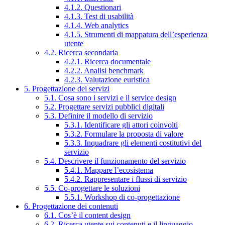
4.1.2. Questionari
4.1.3. Test di usabilità
4.1.4. Web analytics
4.1.5. Strumenti di mappatura dell’esperienza
utente
4.2. Ricerca secondaria
4.2.1. Ricerca documentale
4.2.2. Analisi benchmark
4.2.3. Valutazione euristica
5. Progettazione dei servizi
5.1. Cosa sono i servizi e il service design
5.2. Progettare servizi pubblici digitali
5.3. Definire il modello di servizio
5.3.1. Identificare gli attori coinvolti
5.3.2. Formulare la proposta di valore
5.3.3. Inquadrare gli elementi costitutivi del
servizio
5.4. Descrivere il funzionamento del servizio
5.4.1. Mappare l’ecosistema
5.4.2. Rappresentare i flussi di servizio
5.5. Co-progettare le soluzioni
5.5.1. Workshop di co-progettazione
6. Progettazione dei contenuti
6.1. Cos’è il content design
6.2. Ricerca utente sui contenuti e il linguaggio