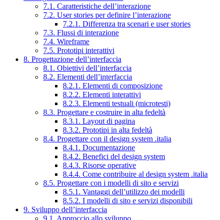
7.1. Caratteristiche dell’interazione
7.2. User stories per definire l’interazione
7.2.1. Differenza tra scenari e user stories
7.3. Flussi di interazione
7.4. Wireframe
7.5. Prototipi interattivi
8. Progettazione dell’interfaccia
8.1. Obiettivi dell’interfaccia
8.2. Elementi dell’interfaccia
8.2.1. Elementi di composizione
8.2.2. Elementi interattivi
8.2.3. Elementi testuali (microtesti)
8.3. Progettare e costruire in alta fedeltà
8.3.1. Layout di pagina
8.3.2. Prototipi in alta fedeltà
8.4. Progettare con il design system .italia
8.4.1. Documentazione
8.4.2. Benefici del design system
8.4.3. Risorse operative
8.4.4. Come contribuire al design system .italia
8.5. Progettare con i modelli di sito e servizi
8.5.1. Vantaggi dell’utilizzo dei modelli
8.5.2. I modelli di sito e servizi disponibili
9. Sviluppo dell’interfaccia
9.1. Approccio allo sviluppo