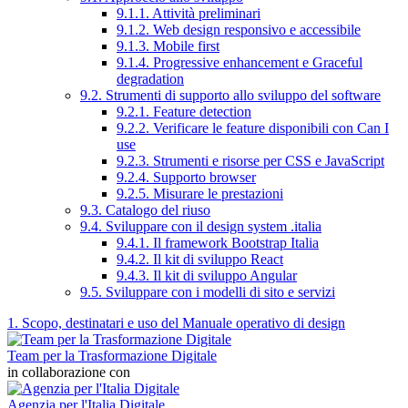
9.1.1. Attività preliminari
9.1.2. Web design responsivo e accessibile
9.1.3. Mobile first
9.1.4. Progressive enhancement e Graceful
degradation
9.2. Strumenti di supporto allo sviluppo del software
9.2.1. Feature detection
9.2.2. Verificare le feature disponibili con Can I
use
9.2.3. Strumenti e risorse per CSS e JavaScript
9.2.4. Supporto browser
9.2.5. Misurare le prestazioni
9.3. Catalogo del riuso
9.4. Sviluppare con il design system .italia
9.4.1. Il framework Bootstrap Italia
9.4.2. Il kit di sviluppo React
9.4.3. Il kit di sviluppo Angular
9.5. Sviluppare con i modelli di sito e servizi
1. Scopo, destinatari e uso del Manuale operativo di design
Team per la Trasformazione Digitale
in collaborazione con
Agenzia per l'Italia Digitale