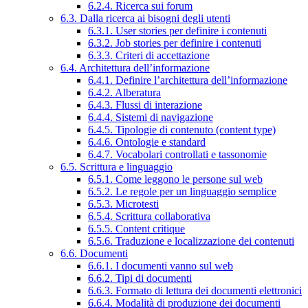
6.2.4. Ricerca sui forum
6.3. Dalla ricerca ai bisogni degli utenti
6.3.1. User stories per definire i contenuti
6.3.2. Job stories per definire i contenuti
6.3.3. Criteri di accettazione
6.4. Architettura dell’informazione
6.4.1. Definire l’architettura dell’informazione
6.4.2. Alberatura
6.4.3. Flussi di interazione
6.4.4. Sistemi di navigazione
6.4.5. Tipologie di contenuto (content type)
6.4.6. Ontologie e standard
6.4.7. Vocabolari controllati e tassonomie
6.5. Scrittura e linguaggio
6.5.1. Come leggono le persone sul web
6.5.2. Le regole per un linguaggio semplice
6.5.3. Microtesti
6.5.4. Scrittura collaborativa
6.5.5. Content critique
6.5.6. Traduzione e localizzazione dei contenuti
6.6. Documenti
6.6.1. I documenti vanno sul web
6.6.2. Tipi di documenti
6.6.3. Formato di lettura dei documenti elettronici
6.6.4. Modalità di produzione dei documenti