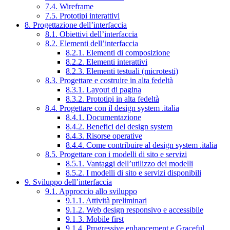
7.4. Wireframe
7.5. Prototipi interattivi
8. Progettazione dell’interfaccia
8.1. Obiettivi dell’interfaccia
8.2. Elementi dell’interfaccia
8.2.1. Elementi di composizione
8.2.2. Elementi interattivi
8.2.3. Elementi testuali (microtesti)
8.3. Progettare e costruire in alta fedeltà
8.3.1. Layout di pagina
8.3.2. Prototipi in alta fedeltà
8.4. Progettare con il design system .italia
8.4.1. Documentazione
8.4.2. Benefici del design system
8.4.3. Risorse operative
8.4.4. Come contribuire al design system .italia
8.5. Progettare con i modelli di sito e servizi
8.5.1. Vantaggi dell’utilizzo dei modelli
8.5.2. I modelli di sito e servizi disponibili
9. Sviluppo dell’interfaccia
9.1. Approccio allo sviluppo
9.1.1. Attività preliminari
9.1.2. Web design responsivo e accessibile
9.1.3. Mobile first
9.1.4. Progressive enhancement e Graceful