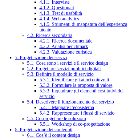
4.1.1. Interviste
4.1.2. Questionari
4.1.3. Test di usabilità
4.1.4. Web analytics
4.1.5. Strumenti di mappatura dell’esperienza
utente
4.2. Ricerca secondaria
4.2.1. Ricerca documentale
4.2.2. Analisi benchmark
4.2.3. Valutazione euristica
5. Progettazione dei servizi
5.1. Cosa sono i servizi e il service design
5.2. Progettare servizi pubblici digitali
5.3. Definire il modello di servizio
5.3.1. Identificare gli attori coinvolti
5.3.2. Formulare la proposta di valore
5.3.3. Inquadrare gli elementi costitutivi del
servizio
5.4. Descrivere il funzionamento del servizio
5.4.1. Mappare l’ecosistema
5.4.2. Rappresentare i flussi di servizio
5.5. Co-progettare le soluzioni
5.5.1. Workshop di co-progettazione
6. Progettazione dei contenuti
6.1. Cos’è il content design