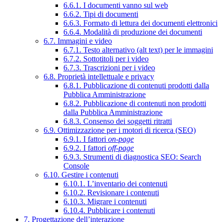
6.6.1. I documenti vanno sul web
6.6.2. Tipi di documenti
6.6.3. Formato di lettura dei documenti elettronici
6.6.4. Modalità di produzione dei documenti
6.7. Immagini e video
6.7.1. Testo alternativo (alt text) per le immagini
6.7.2. Sottotitoli per i video
6.7.3. Trascrizioni per i video
6.8. Proprietà intellettuale e privacy
6.8.1. Pubblicazione di contenuti prodotti dalla
Pubblica Amministrazione
6.8.2. Pubblicazione di contenuti non prodotti
dalla Pubblica Amministrazione
6.8.3. Consenso dei soggetti ritratti
6.9. Ottimizzazione per i motori di ricerca (SEO)
6.9.1. I fattori
on-page
6.9.2. I fattori
off-page
6.9.3. Strumenti di diagnostica SEO: Search
Console
6.10. Gestire i contenuti
6.10.1. L’inventario dei contenuti
6.10.2. Revisionare i contenuti
6.10.3. Migrare i contenuti
6.10.4. Pubblicare i contenuti
7. Progettazione dell’interazione