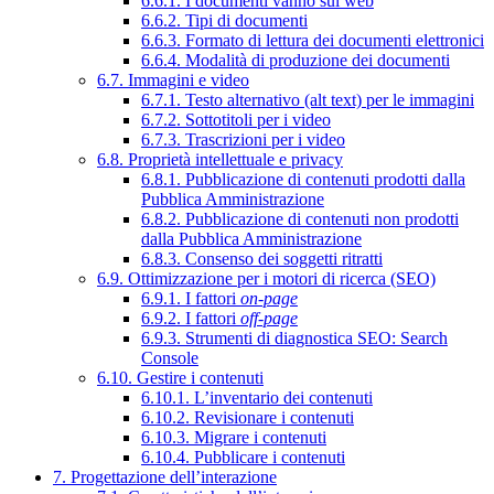
6.6.1. I documenti vanno sul web
6.6.2. Tipi di documenti
6.6.3. Formato di lettura dei documenti elettronici
6.6.4. Modalità di produzione dei documenti
6.7. Immagini e video
6.7.1. Testo alternativo (alt text) per le immagini
6.7.2. Sottotitoli per i video
6.7.3. Trascrizioni per i video
6.8. Proprietà intellettuale e privacy
6.8.1. Pubblicazione di contenuti prodotti dalla
Pubblica Amministrazione
6.8.2. Pubblicazione di contenuti non prodotti
dalla Pubblica Amministrazione
6.8.3. Consenso dei soggetti ritratti
6.9. Ottimizzazione per i motori di ricerca (SEO)
6.9.1. I fattori
on-page
6.9.2. I fattori
off-page
6.9.3. Strumenti di diagnostica SEO: Search
Console
6.10. Gestire i contenuti
6.10.1. L’inventario dei contenuti
6.10.2. Revisionare i contenuti
6.10.3. Migrare i contenuti
6.10.4. Pubblicare i contenuti
7. Progettazione dell’interazione