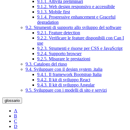
9.1.1. Attività preliminari
9.1.2. Web design responsivo e accessibile
9.1.3. Mobile first
9.1.4. Progressive enhancement e Graceful
degradation
9.2. Strumenti di supporto allo sviluppo del software
9.2.1. Feature detection
9.2.2. Verificare le feature disponibili con Can I
use
9.2.3. Strumenti e risorse per CSS e JavaScript
9.2.4. Supporto browser
9.2.5. Misurare le prestazioni
9.3. Catalogo del riuso
9.4. Sviluppare con il design system .italia
9.4.1. Il framework Bootstrap Italia
9.4.2. Il kit di sviluppo React
9.4.3. Il kit di sviluppo Angular
9.5. Sviluppare con i modelli di sito e servizi
glossario
A
B
C
D