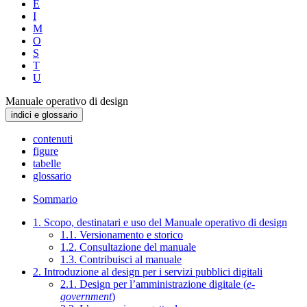
E
I
M
O
S
T
U
Manuale operativo di design
indici e glossario
contenuti
figure
tabelle
glossario
Sommario
1. Scopo, destinatari e uso del Manuale operativo di design
1.1. Versionamento e storico
1.2. Consultazione del manuale
1.3. Contribuisci al manuale
2. Introduzione al design per i servizi pubblici digitali
2.1. Design per l’amministrazione digitale (
e-
government
)