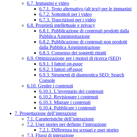
6.7. Immagini e video
6.7.1. Testo alternativo (alt text) per le immagini
6.7.2. Sottotitoli per i video
6.7.3. Trascrizioni per i video
6.8. Proprietà intellettuale e privacy
6.8.1. Pubblicazione di contenuti prodotti dalla
Pubblica Amministrazione
6.8.2. Pubblicazione di contenuti non prodotti
dalla Pubblica Amministrazione
6.8.3. Consenso dei soggetti ritratti
6.9. Ottimizzazione per i motori di ricerca (SEO)
6.9.1. I fattori
on-page
6.9.2. I fattori
off-page
6.9.3. Strumenti di diagnostica SEO: Search
Console
6.10. Gestire i contenuti
6.10.1. L’inventario dei contenuti
6.10.2. Revisionare i contenuti
6.10.3. Migrare i contenuti
6.10.4. Pubblicare i contenuti
7. Progettazione dell’interazione
7.1. Caratteristiche dell’interazione
7.2. User stories per definire l’interazione
7.2.1. Differenza tra scenari e user stories
7.3. Flussi di interazione