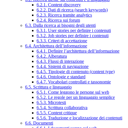
6.2.1. Content discovery
6.2.2. Dati di ricerca (search keywords)
6.2.3. Ricerca tramite analytics
6.2.4. Ricerca sui forum
6.3. Dalla ricerca ai bisogni degli utenti
6.3.1. User stories per definire i contenuti
6.3.2. Job stories per definire i contenuti
6.3.3. Criteri di accettazione
6.4. Architettura dell’informazione
6.4.1. Definire l’architettura dell’informazione
6.4.2. Alberatura
6.4.3. Flussi di interazione
6.4.4. Sistemi di navigazione
6.4.5. Tipologie di contenuto (content type)
6.4.6. Ontologie e standard
6.4.7. Vocabolari controllati e tassonomie
6.5. Scrittura e linguaggio
6.5.1. Come leggono le persone sul web
6.5.2. Le regole per un linguaggio semplice
6.5.3. Microtesti
6.5.4. Scrittura collaborativa
6.5.5. Content critique
6.5.6. Traduzione e localizzazione dei contenuti
6.6. Documenti