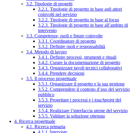
3.2. Tipologie di progetti
3.2.1. Tipologie di progetto in base agli attori
coinvolti nel servizio
3.2.2. Tipologie di progetto in base al focus
3.2.3. Tipologie di progetto in base all’ambito di
intervento
3.3. Competenze, ruoli e figure coinvolte
3.3.1. Coordinatore di progetto
3.3.2. Definire ruoli e responsabilità
3.4. Metodo di lavoro
3.4.1. Definire processi, strumenti e rituali
3.4.2. Curare la documentazione di progetto
3.4.3. Organizzare tavoli tecnici collaborativi
3.4.4. Prendere decisioni
3.5. Il processo progettuale
3.5.1. Organizzare il progetto e la sua gestione
3.5.2. Comprendere il contesto d’uso del servizio
pubblico
3.5.3. Progettare i processi e i
touchpoint
del
servizio
3.5.4. Realizzare l’interfaccia utente del servizio
3.5.5. Validare la soluzione ottenuta
4. Ricerca progettuale
4.1. Ricerca primaria
4.1.1. Interviste