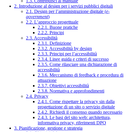
1.3. Contribuisci al manuale
2. Introduzione al design per i servizi pubblici digitali
2.1. Design per l’amministrazione digitale (
e-
government
)
2.2. L’approccio progettuale
2.2.1. Buone pratiche
2.2.2. Principi
2.3. Accessibilità
2.3.1. Definizione
2.3.2. Accessibilità by design
2.3.3. Principi per l’accessibilità
2.3.4. Linee guida e criteri di successo
2.3.5. Come rilasciare una dichiarazione di
accessibilità
2.3.6. Meccanismo di feedback e procedura di
attuazione
2.3.7. Obiettivi accessibilità
2.3.8. Normativa e approfondimenti
2.4. Privacy
2.4.1. Come rispettare la privacy sin dalla
progettazione di un sito o servizio digitale
2.4.2. Richiedi il consenso quando necessario
2.4.3. Le basi del sito web: architettura,
informativa privacy, riferimenti DPO
3. Pianificazione, gestione e strategia