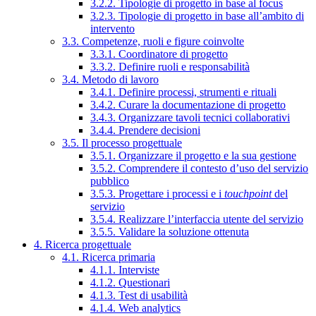
3.2.2. Tipologie di progetto in base al focus
3.2.3. Tipologie di progetto in base all’ambito di
intervento
3.3. Competenze, ruoli e figure coinvolte
3.3.1. Coordinatore di progetto
3.3.2. Definire ruoli e responsabilità
3.4. Metodo di lavoro
3.4.1. Definire processi, strumenti e rituali
3.4.2. Curare la documentazione di progetto
3.4.3. Organizzare tavoli tecnici collaborativi
3.4.4. Prendere decisioni
3.5. Il processo progettuale
3.5.1. Organizzare il progetto e la sua gestione
3.5.2. Comprendere il contesto d’uso del servizio
pubblico
3.5.3. Progettare i processi e i
touchpoint
del
servizio
3.5.4. Realizzare l’interfaccia utente del servizio
3.5.5. Validare la soluzione ottenuta
4. Ricerca progettuale
4.1. Ricerca primaria
4.1.1. Interviste
4.1.2. Questionari
4.1.3. Test di usabilità
4.1.4. Web analytics