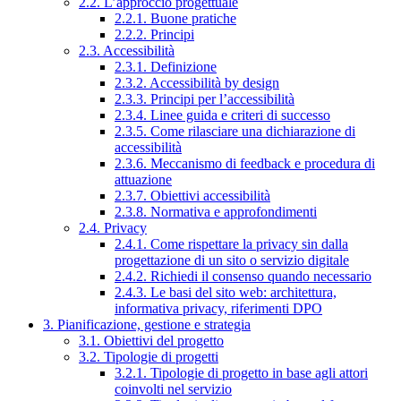
2.2. L’approccio progettuale
2.2.1. Buone pratiche
2.2.2. Principi
2.3. Accessibilità
2.3.1. Definizione
2.3.2. Accessibilità by design
2.3.3. Principi per l’accessibilità
2.3.4. Linee guida e criteri di successo
2.3.5. Come rilasciare una dichiarazione di
accessibilità
2.3.6. Meccanismo di feedback e procedura di
attuazione
2.3.7. Obiettivi accessibilità
2.3.8. Normativa e approfondimenti
2.4. Privacy
2.4.1. Come rispettare la privacy sin dalla
progettazione di un sito o servizio digitale
2.4.2. Richiedi il consenso quando necessario
2.4.3. Le basi del sito web: architettura,
informativa privacy, riferimenti DPO
3. Pianificazione, gestione e strategia
3.1. Obiettivi del progetto
3.2. Tipologie di progetti
3.2.1. Tipologie di progetto in base agli attori
coinvolti nel servizio