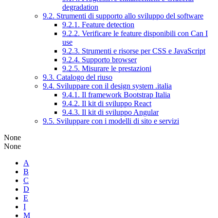
degradation
9.2. Strumenti di supporto allo sviluppo del software
9.2.1. Feature detection
9.2.2. Verificare le feature disponibili con Can I
use
9.2.3. Strumenti e risorse per CSS e JavaScript
9.2.4. Supporto browser
9.2.5. Misurare le prestazioni
9.3. Catalogo del riuso
9.4. Sviluppare con il design system .italia
9.4.1. Il framework Bootstrap Italia
9.4.2. Il kit di sviluppo React
9.4.3. Il kit di sviluppo Angular
9.5. Sviluppare con i modelli di sito e servizi
None
None
A
B
C
D
E
I
M