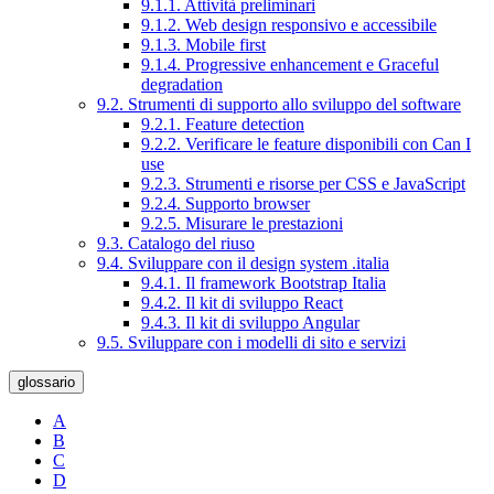
9.1.1. Attività preliminari
9.1.2. Web design responsivo e accessibile
9.1.3. Mobile first
9.1.4. Progressive enhancement e Graceful
degradation
9.2. Strumenti di supporto allo sviluppo del software
9.2.1. Feature detection
9.2.2. Verificare le feature disponibili con Can I
use
9.2.3. Strumenti e risorse per CSS e JavaScript
9.2.4. Supporto browser
9.2.5. Misurare le prestazioni
9.3. Catalogo del riuso
9.4. Sviluppare con il design system .italia
9.4.1. Il framework Bootstrap Italia
9.4.2. Il kit di sviluppo React
9.4.3. Il kit di sviluppo Angular
9.5. Sviluppare con i modelli di sito e servizi
glossario
A
B
C
D