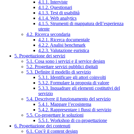
4.1.1. Interviste
4.1.2. Questionari
4.1.3. Test di usabilità
4.1.4. Web analytics
4.1.5. Strumenti di mappatura dell’esperienza
utente
4.2. Ricerca secondaria
4.2.1. Ricerca documentale
4.2.2. Analisi benchmark
4.2.3. Valutazione euristica
5. Progettazione dei servizi
5.1. Cosa sono i servizi e il service design
5.2. Progettare servizi pubblici digitali
5.3. Definire il modello di servizio
5.3.1. Identificare gli attori coinvolti
5.3.2. Formulare la proposta di valore
5.3.3. Inquadrare gli elementi costitutivi del
servizio
5.4. Descrivere il funzionamento del servizio
5.4.1. Mappare l’ecosistema
5.4.2. Rappresentare i flussi di servizio
5.5. Co-progettare le soluzioni
5.5.1. Workshop di co-progettazione
6. Progettazione dei contenuti
6.1. Cos’è il content design