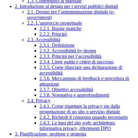
1.3. Contribuisci al manuale
2. Introduzione al design per i servizi pubblici digitali
2.1. Design per l’amministrazione digitale (
e-
government
)
2.2. L’approccio progettuale
2.2.1. Buone pratiche
2.2.2. Principi
2.3. Accessibilità
2.3.1. Definizione
2.3.2. Accessibilità by design
2.3.3. Principi per l’accessibilità
2.3.4. Linee guida e criteri di successo
2.3.5. Come rilasciare una dichiarazione di
accessibilità
2.3.6. Meccanismo di feedback e procedura di
attuazione
2.3.7. Obiettivi accessibilità
2.3.8. Normativa e approfondimenti
2.4. Privacy
2.4.1. Come rispettare la privacy sin dalla
progettazione di un sito o servizio digitale
2.4.2. Richiedi il consenso quando necessario
2.4.3. Le basi del sito web: architettura,
informativa privacy, riferimenti DPO
3. Pianificazione, gestione e strategia