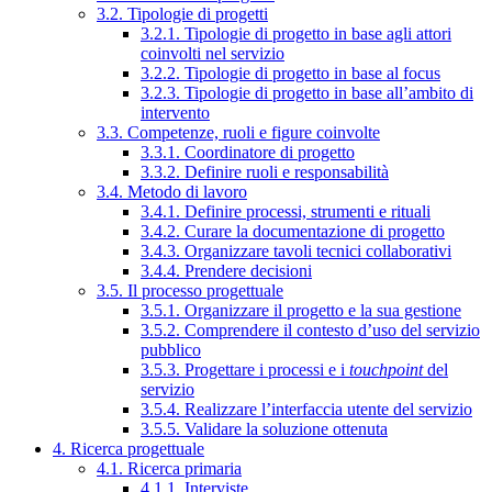
3.2. Tipologie di progetti
3.2.1. Tipologie di progetto in base agli attori
coinvolti nel servizio
3.2.2. Tipologie di progetto in base al focus
3.2.3. Tipologie di progetto in base all’ambito di
intervento
3.3. Competenze, ruoli e figure coinvolte
3.3.1. Coordinatore di progetto
3.3.2. Definire ruoli e responsabilità
3.4. Metodo di lavoro
3.4.1. Definire processi, strumenti e rituali
3.4.2. Curare la documentazione di progetto
3.4.3. Organizzare tavoli tecnici collaborativi
3.4.4. Prendere decisioni
3.5. Il processo progettuale
3.5.1. Organizzare il progetto e la sua gestione
3.5.2. Comprendere il contesto d’uso del servizio
pubblico
3.5.3. Progettare i processi e i
touchpoint
del
servizio
3.5.4. Realizzare l’interfaccia utente del servizio
3.5.5. Validare la soluzione ottenuta
4. Ricerca progettuale
4.1. Ricerca primaria
4.1.1. Interviste