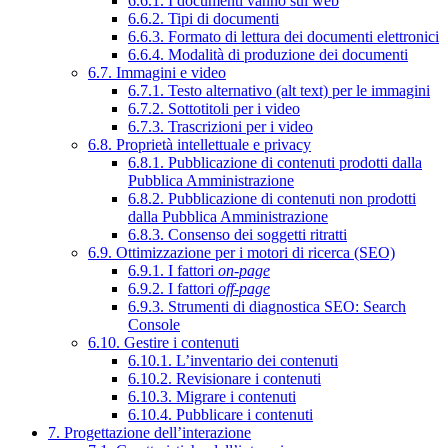
6.6.1. I documenti vanno sul web
6.6.2. Tipi di documenti
6.6.3. Formato di lettura dei documenti elettronici
6.6.4. Modalità di produzione dei documenti
6.7. Immagini e video
6.7.1. Testo alternativo (alt text) per le immagini
6.7.2. Sottotitoli per i video
6.7.3. Trascrizioni per i video
6.8. Proprietà intellettuale e privacy
6.8.1. Pubblicazione di contenuti prodotti dalla
Pubblica Amministrazione
6.8.2. Pubblicazione di contenuti non prodotti
dalla Pubblica Amministrazione
6.8.3. Consenso dei soggetti ritratti
6.9. Ottimizzazione per i motori di ricerca (SEO)
6.9.1. I fattori
on-page
6.9.2. I fattori
off-page
6.9.3. Strumenti di diagnostica SEO: Search
Console
6.10. Gestire i contenuti
6.10.1. L’inventario dei contenuti
6.10.2. Revisionare i contenuti
6.10.3. Migrare i contenuti
6.10.4. Pubblicare i contenuti
7. Progettazione dell’interazione