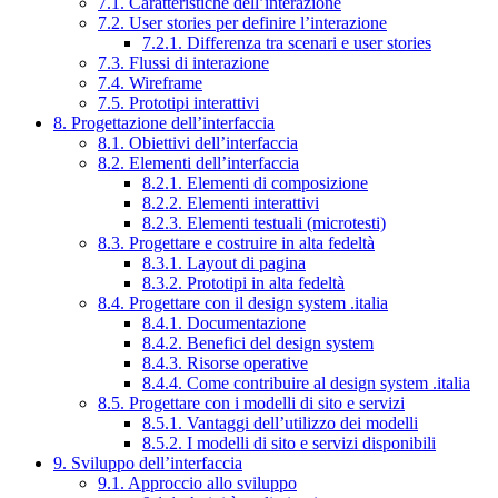
7.1. Caratteristiche dell’interazione
7.2. User stories per definire l’interazione
7.2.1. Differenza tra scenari e user stories
7.3. Flussi di interazione
7.4. Wireframe
7.5. Prototipi interattivi
8. Progettazione dell’interfaccia
8.1. Obiettivi dell’interfaccia
8.2. Elementi dell’interfaccia
8.2.1. Elementi di composizione
8.2.2. Elementi interattivi
8.2.3. Elementi testuali (microtesti)
8.3. Progettare e costruire in alta fedeltà
8.3.1. Layout di pagina
8.3.2. Prototipi in alta fedeltà
8.4. Progettare con il design system .italia
8.4.1. Documentazione
8.4.2. Benefici del design system
8.4.3. Risorse operative
8.4.4. Come contribuire al design system .italia
8.5. Progettare con i modelli di sito e servizi
8.5.1. Vantaggi dell’utilizzo dei modelli
8.5.2. I modelli di sito e servizi disponibili
9. Sviluppo dell’interfaccia
9.1. Approccio allo sviluppo