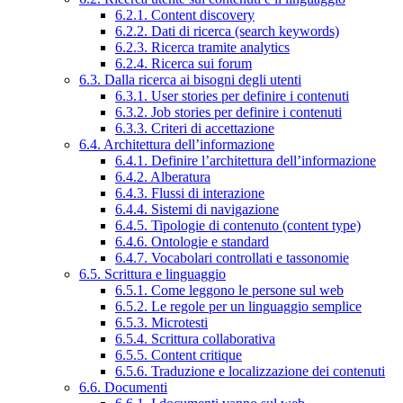
6.2.1. Content discovery
6.2.2. Dati di ricerca (search keywords)
6.2.3. Ricerca tramite analytics
6.2.4. Ricerca sui forum
6.3. Dalla ricerca ai bisogni degli utenti
6.3.1. User stories per definire i contenuti
6.3.2. Job stories per definire i contenuti
6.3.3. Criteri di accettazione
6.4. Architettura dell’informazione
6.4.1. Definire l’architettura dell’informazione
6.4.2. Alberatura
6.4.3. Flussi di interazione
6.4.4. Sistemi di navigazione
6.4.5. Tipologie di contenuto (content type)
6.4.6. Ontologie e standard
6.4.7. Vocabolari controllati e tassonomie
6.5. Scrittura e linguaggio
6.5.1. Come leggono le persone sul web
6.5.2. Le regole per un linguaggio semplice
6.5.3. Microtesti
6.5.4. Scrittura collaborativa
6.5.5. Content critique
6.5.6. Traduzione e localizzazione dei contenuti
6.6. Documenti