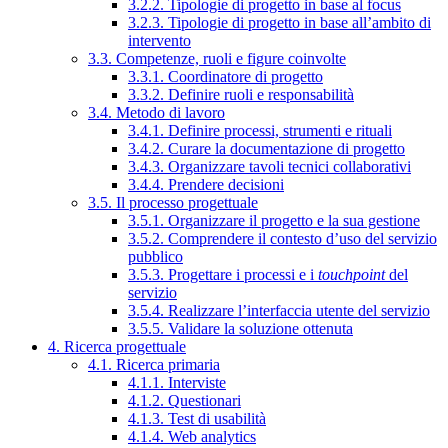
3.2.2. Tipologie di progetto in base al focus
3.2.3. Tipologie di progetto in base all’ambito di
intervento
3.3. Competenze, ruoli e figure coinvolte
3.3.1. Coordinatore di progetto
3.3.2. Definire ruoli e responsabilità
3.4. Metodo di lavoro
3.4.1. Definire processi, strumenti e rituali
3.4.2. Curare la documentazione di progetto
3.4.3. Organizzare tavoli tecnici collaborativi
3.4.4. Prendere decisioni
3.5. Il processo progettuale
3.5.1. Organizzare il progetto e la sua gestione
3.5.2. Comprendere il contesto d’uso del servizio
pubblico
3.5.3. Progettare i processi e i
touchpoint
del
servizio
3.5.4. Realizzare l’interfaccia utente del servizio
3.5.5. Validare la soluzione ottenuta
4. Ricerca progettuale
4.1. Ricerca primaria
4.1.1. Interviste
4.1.2. Questionari
4.1.3. Test di usabilità
4.1.4. Web analytics