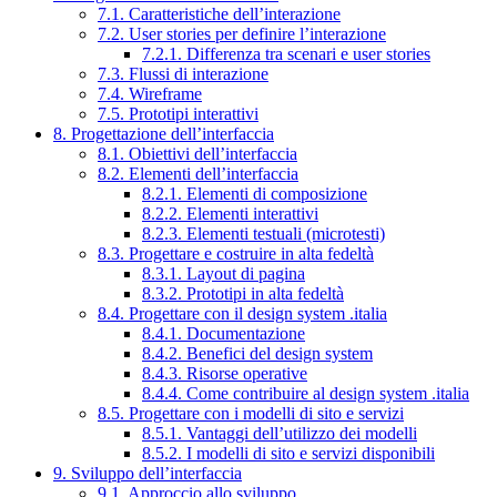
7.1. Caratteristiche dell’interazione
7.2. User stories per definire l’interazione
7.2.1. Differenza tra scenari e user stories
7.3. Flussi di interazione
7.4. Wireframe
7.5. Prototipi interattivi
8. Progettazione dell’interfaccia
8.1. Obiettivi dell’interfaccia
8.2. Elementi dell’interfaccia
8.2.1. Elementi di composizione
8.2.2. Elementi interattivi
8.2.3. Elementi testuali (microtesti)
8.3. Progettare e costruire in alta fedeltà
8.3.1. Layout di pagina
8.3.2. Prototipi in alta fedeltà
8.4. Progettare con il design system .italia
8.4.1. Documentazione
8.4.2. Benefici del design system
8.4.3. Risorse operative
8.4.4. Come contribuire al design system .italia
8.5. Progettare con i modelli di sito e servizi
8.5.1. Vantaggi dell’utilizzo dei modelli
8.5.2. I modelli di sito e servizi disponibili
9. Sviluppo dell’interfaccia
9.1. Approccio allo sviluppo