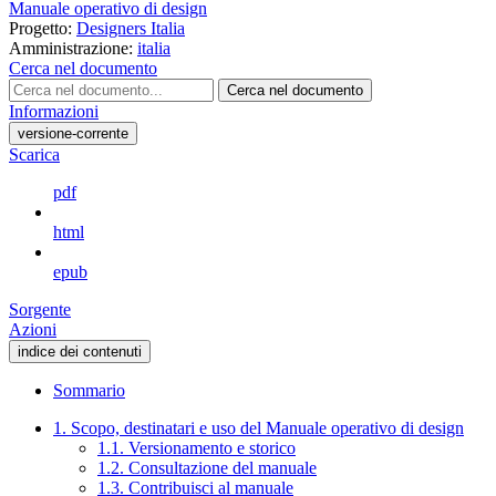
Manuale operativo di design
Progetto:
Designers Italia
Amministrazione:
italia
Cerca nel documento
Cerca nel documento
Informazioni
versione-corrente
Scarica
pdf
html
epub
Sorgente
Azioni
indice dei contenuti
Sommario
1. Scopo, destinatari e uso del Manuale operativo di design
1.1. Versionamento e storico
1.2. Consultazione del manuale
1.3. Contribuisci al manuale