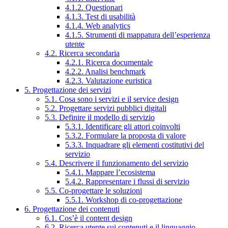
4.1.2. Questionari
4.1.3. Test di usabilità
4.1.4. Web analytics
4.1.5. Strumenti di mappatura dell’esperienza
utente
4.2. Ricerca secondaria
4.2.1. Ricerca documentale
4.2.2. Analisi benchmark
4.2.3. Valutazione euristica
5. Progettazione dei servizi
5.1. Cosa sono i servizi e il service design
5.2. Progettare servizi pubblici digitali
5.3. Definire il modello di servizio
5.3.1. Identificare gli attori coinvolti
5.3.2. Formulare la proposta di valore
5.3.3. Inquadrare gli elementi costitutivi del
servizio
5.4. Descrivere il funzionamento del servizio
5.4.1. Mappare l’ecosistema
5.4.2. Rappresentare i flussi di servizio
5.5. Co-progettare le soluzioni
5.5.1. Workshop di co-progettazione
6. Progettazione dei contenuti
6.1. Cos’è il content design
6.2. Ricerca utente sui contenuti e il linguaggio