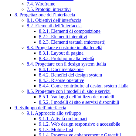
7.4. Wireframe
7.5. Prototipi interattivi
8. Progettazione dell’interfaccia
8.1. Obiettivi dell’interfaccia
8.2. Elementi dell’interfaccia
8.2.1. Elementi di composizione
8.2.2. Elementi interattivi
8.2.3. Elementi testuali (microtesti)
8.3. Progettare e costruire in alta fedeltà
8.3.1. Layout di pagina
8.3.2. Prototipi in alta fedeltà
8.4. Progettare con il design system .italia
8.4.1. Documentazione
8.4.2. Benefici del design system
8.4.3. Risorse operative
8.4.4. Come contribuire al design system .italia
8.5. Progettare con i modelli di sito e servizi
8.5.1. Vantaggi dell’utilizzo dei modelli
8.5.2. I modelli di sito e servizi disponibili
9. Sviluppo dell’interfaccia
9.1. Approccio allo sviluppo
9.1.1. Attività preliminari
9.1.2. Web design responsivo e accessibile
9.1.3. Mobile first
9.1.4. Progressive enhancement e Graceful