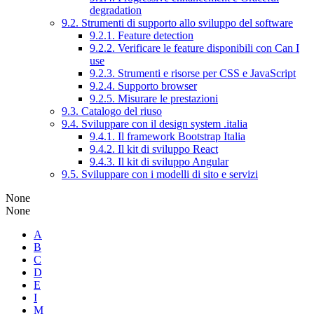
degradation
9.2. Strumenti di supporto allo sviluppo del software
9.2.1. Feature detection
9.2.2. Verificare le feature disponibili con Can I
use
9.2.3. Strumenti e risorse per CSS e JavaScript
9.2.4. Supporto browser
9.2.5. Misurare le prestazioni
9.3. Catalogo del riuso
9.4. Sviluppare con il design system .italia
9.4.1. Il framework Bootstrap Italia
9.4.2. Il kit di sviluppo React
9.4.3. Il kit di sviluppo Angular
9.5. Sviluppare con i modelli di sito e servizi
None
None
A
B
C
D
E
I
M