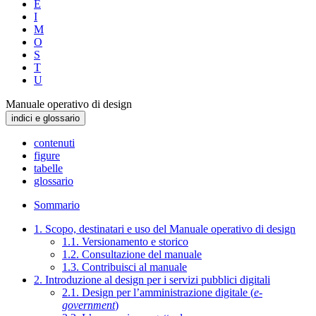
E
I
M
O
S
T
U
Manuale operativo di design
indici e glossario
contenuti
figure
tabelle
glossario
Sommario
1. Scopo, destinatari e uso del Manuale operativo di design
1.1. Versionamento e storico
1.2. Consultazione del manuale
1.3. Contribuisci al manuale
2. Introduzione al design per i servizi pubblici digitali
2.1. Design per l’amministrazione digitale (
e-
government
)