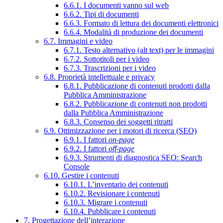
6.6.1. I documenti vanno sul web
6.6.2. Tipi di documenti
6.6.3. Formato di lettura dei documenti elettronici
6.6.4. Modalità di produzione dei documenti
6.7. Immagini e video
6.7.1. Testo alternativo (alt text) per le immagini
6.7.2. Sottotitoli per i video
6.7.3. Trascrizioni per i video
6.8. Proprietà intellettuale e privacy
6.8.1. Pubblicazione di contenuti prodotti dalla
Pubblica Amministrazione
6.8.2. Pubblicazione di contenuti non prodotti
dalla Pubblica Amministrazione
6.8.3. Consenso dei soggetti ritratti
6.9. Ottimizzazione per i motori di ricerca (SEO)
6.9.1. I fattori
on-page
6.9.2. I fattori
off-page
6.9.3. Strumenti di diagnostica SEO: Search
Console
6.10. Gestire i contenuti
6.10.1. L’inventario dei contenuti
6.10.2. Revisionare i contenuti
6.10.3. Migrare i contenuti
6.10.4. Pubblicare i contenuti
7. Progettazione dell’interazione