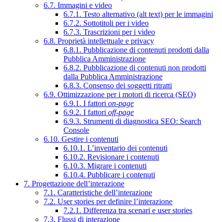
6.7. Immagini e video
6.7.1. Testo alternativo (alt text) per le immagini
6.7.2. Sottotitoli per i video
6.7.3. Trascrizioni per i video
6.8. Proprietà intellettuale e privacy
6.8.1. Pubblicazione di contenuti prodotti dalla
Pubblica Amministrazione
6.8.2. Pubblicazione di contenuti non prodotti
dalla Pubblica Amministrazione
6.8.3. Consenso dei soggetti ritratti
6.9. Ottimizzazione per i motori di ricerca (SEO)
6.9.1. I fattori
on-page
6.9.2. I fattori
off-page
6.9.3. Strumenti di diagnostica SEO: Search
Console
6.10. Gestire i contenuti
6.10.1. L’inventario dei contenuti
6.10.2. Revisionare i contenuti
6.10.3. Migrare i contenuti
6.10.4. Pubblicare i contenuti
7. Progettazione dell’interazione
7.1. Caratteristiche dell’interazione
7.2. User stories per definire l’interazione
7.2.1. Differenza tra scenari e user stories
7.3. Flussi di interazione