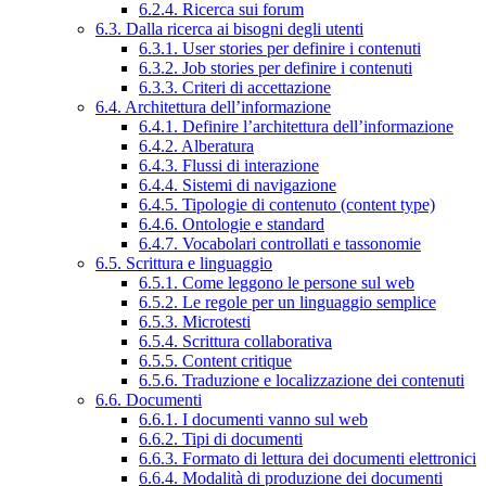
6.2.4. Ricerca sui forum
6.3. Dalla ricerca ai bisogni degli utenti
6.3.1. User stories per definire i contenuti
6.3.2. Job stories per definire i contenuti
6.3.3. Criteri di accettazione
6.4. Architettura dell’informazione
6.4.1. Definire l’architettura dell’informazione
6.4.2. Alberatura
6.4.3. Flussi di interazione
6.4.4. Sistemi di navigazione
6.4.5. Tipologie di contenuto (content type)
6.4.6. Ontologie e standard
6.4.7. Vocabolari controllati e tassonomie
6.5. Scrittura e linguaggio
6.5.1. Come leggono le persone sul web
6.5.2. Le regole per un linguaggio semplice
6.5.3. Microtesti
6.5.4. Scrittura collaborativa
6.5.5. Content critique
6.5.6. Traduzione e localizzazione dei contenuti
6.6. Documenti
6.6.1. I documenti vanno sul web
6.6.2. Tipi di documenti
6.6.3. Formato di lettura dei documenti elettronici
6.6.4. Modalità di produzione dei documenti