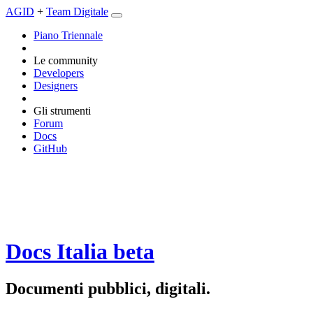
AGID
+
Team Digitale
Piano Triennale
Le community
Developers
Designers
Gli strumenti
Forum
Docs
GitHub
Docs Italia
beta
Documenti pubblici, digitali.