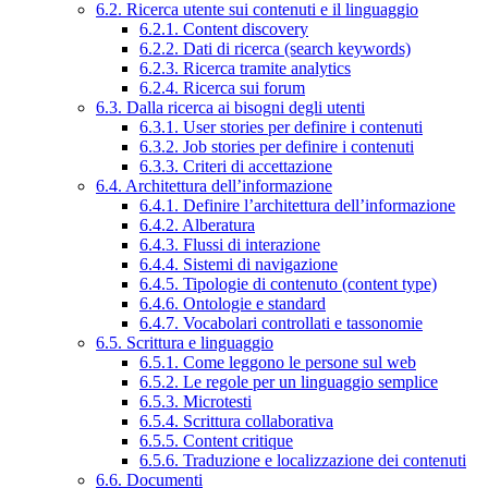
6.2. Ricerca utente sui contenuti e il linguaggio
6.2.1. Content discovery
6.2.2. Dati di ricerca (search keywords)
6.2.3. Ricerca tramite analytics
6.2.4. Ricerca sui forum
6.3. Dalla ricerca ai bisogni degli utenti
6.3.1. User stories per definire i contenuti
6.3.2. Job stories per definire i contenuti
6.3.3. Criteri di accettazione
6.4. Architettura dell’informazione
6.4.1. Definire l’architettura dell’informazione
6.4.2. Alberatura
6.4.3. Flussi di interazione
6.4.4. Sistemi di navigazione
6.4.5. Tipologie di contenuto (content type)
6.4.6. Ontologie e standard
6.4.7. Vocabolari controllati e tassonomie
6.5. Scrittura e linguaggio
6.5.1. Come leggono le persone sul web
6.5.2. Le regole per un linguaggio semplice
6.5.3. Microtesti
6.5.4. Scrittura collaborativa
6.5.5. Content critique
6.5.6. Traduzione e localizzazione dei contenuti
6.6. Documenti