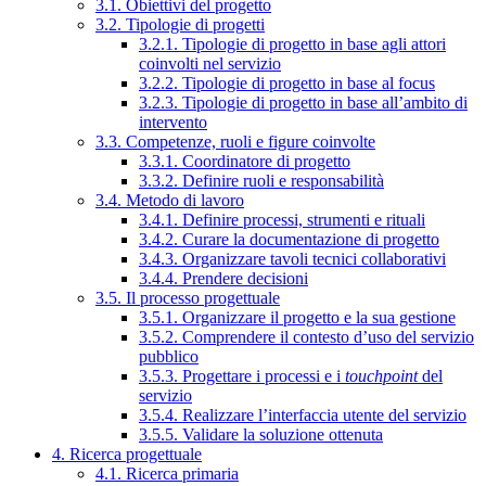
3.1. Obiettivi del progetto
3.2. Tipologie di progetti
3.2.1. Tipologie di progetto in base agli attori
coinvolti nel servizio
3.2.2. Tipologie di progetto in base al focus
3.2.3. Tipologie di progetto in base all’ambito di
intervento
3.3. Competenze, ruoli e figure coinvolte
3.3.1. Coordinatore di progetto
3.3.2. Definire ruoli e responsabilità
3.4. Metodo di lavoro
3.4.1. Definire processi, strumenti e rituali
3.4.2. Curare la documentazione di progetto
3.4.3. Organizzare tavoli tecnici collaborativi
3.4.4. Prendere decisioni
3.5. Il processo progettuale
3.5.1. Organizzare il progetto e la sua gestione
3.5.2. Comprendere il contesto d’uso del servizio
pubblico
3.5.3. Progettare i processi e i
touchpoint
del
servizio
3.5.4. Realizzare l’interfaccia utente del servizio
3.5.5. Validare la soluzione ottenuta
4. Ricerca progettuale
4.1. Ricerca primaria