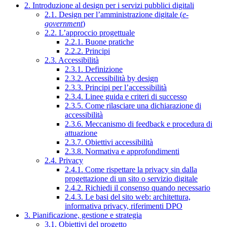
2. Introduzione al design per i servizi pubblici digitali
2.1. Design per l’amministrazione digitale (
e-
government
)
2.2. L’approccio progettuale
2.2.1. Buone pratiche
2.2.2. Principi
2.3. Accessibilità
2.3.1. Definizione
2.3.2. Accessibilità by design
2.3.3. Principi per l’accessibilità
2.3.4. Linee guida e criteri di successo
2.3.5. Come rilasciare una dichiarazione di
accessibilità
2.3.6. Meccanismo di feedback e procedura di
attuazione
2.3.7. Obiettivi accessibilità
2.3.8. Normativa e approfondimenti
2.4. Privacy
2.4.1. Come rispettare la privacy sin dalla
progettazione di un sito o servizio digitale
2.4.2. Richiedi il consenso quando necessario
2.4.3. Le basi del sito web: architettura,
informativa privacy, riferimenti DPO
3. Pianificazione, gestione e strategia
3.1. Obiettivi del progetto