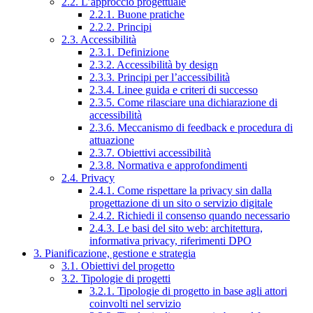
2.2. L’approccio progettuale
2.2.1. Buone pratiche
2.2.2. Principi
2.3. Accessibilità
2.3.1. Definizione
2.3.2. Accessibilità by design
2.3.3. Principi per l’accessibilità
2.3.4. Linee guida e criteri di successo
2.3.5. Come rilasciare una dichiarazione di
accessibilità
2.3.6. Meccanismo di feedback e procedura di
attuazione
2.3.7. Obiettivi accessibilità
2.3.8. Normativa e approfondimenti
2.4. Privacy
2.4.1. Come rispettare la privacy sin dalla
progettazione di un sito o servizio digitale
2.4.2. Richiedi il consenso quando necessario
2.4.3. Le basi del sito web: architettura,
informativa privacy, riferimenti DPO
3. Pianificazione, gestione e strategia
3.1. Obiettivi del progetto
3.2. Tipologie di progetti
3.2.1. Tipologie di progetto in base agli attori
coinvolti nel servizio