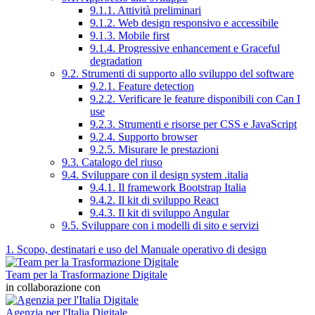
9.1.1. Attività preliminari
9.1.2. Web design responsivo e accessibile
9.1.3. Mobile first
9.1.4. Progressive enhancement e Graceful
degradation
9.2. Strumenti di supporto allo sviluppo del software
9.2.1. Feature detection
9.2.2. Verificare le feature disponibili con Can I
use
9.2.3. Strumenti e risorse per CSS e JavaScript
9.2.4. Supporto browser
9.2.5. Misurare le prestazioni
9.3. Catalogo del riuso
9.4. Sviluppare con il design system .italia
9.4.1. Il framework Bootstrap Italia
9.4.2. Il kit di sviluppo React
9.4.3. Il kit di sviluppo Angular
9.5. Sviluppare con i modelli di sito e servizi
1. Scopo, destinatari e uso del Manuale operativo di design
Team per la Trasformazione Digitale
in collaborazione con
Agenzia per l'Italia Digitale