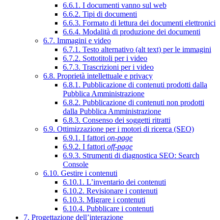
6.6.1. I documenti vanno sul web
6.6.2. Tipi di documenti
6.6.3. Formato di lettura dei documenti elettronici
6.6.4. Modalità di produzione dei documenti
6.7. Immagini e video
6.7.1. Testo alternativo (alt text) per le immagini
6.7.2. Sottotitoli per i video
6.7.3. Trascrizioni per i video
6.8. Proprietà intellettuale e privacy
6.8.1. Pubblicazione di contenuti prodotti dalla
Pubblica Amministrazione
6.8.2. Pubblicazione di contenuti non prodotti
dalla Pubblica Amministrazione
6.8.3. Consenso dei soggetti ritratti
6.9. Ottimizzazione per i motori di ricerca (SEO)
6.9.1. I fattori
on-page
6.9.2. I fattori
off-page
6.9.3. Strumenti di diagnostica SEO: Search
Console
6.10. Gestire i contenuti
6.10.1. L’inventario dei contenuti
6.10.2. Revisionare i contenuti
6.10.3. Migrare i contenuti
6.10.4. Pubblicare i contenuti
7. Progettazione dell’interazione