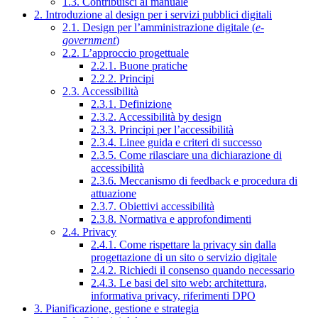
1.3. Contribuisci al manuale
2. Introduzione al design per i servizi pubblici digitali
2.1. Design per l’amministrazione digitale (
e-
government
)
2.2. L’approccio progettuale
2.2.1. Buone pratiche
2.2.2. Principi
2.3. Accessibilità
2.3.1. Definizione
2.3.2. Accessibilità by design
2.3.3. Principi per l’accessibilità
2.3.4. Linee guida e criteri di successo
2.3.5. Come rilasciare una dichiarazione di
accessibilità
2.3.6. Meccanismo di feedback e procedura di
attuazione
2.3.7. Obiettivi accessibilità
2.3.8. Normativa e approfondimenti
2.4. Privacy
2.4.1. Come rispettare la privacy sin dalla
progettazione di un sito o servizio digitale
2.4.2. Richiedi il consenso quando necessario
2.4.3. Le basi del sito web: architettura,
informativa privacy, riferimenti DPO
3. Pianificazione, gestione e strategia