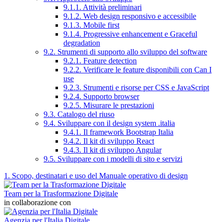
9.1.1. Attività preliminari
9.1.2. Web design responsivo e accessibile
9.1.3. Mobile first
9.1.4. Progressive enhancement e Graceful
degradation
9.2. Strumenti di supporto allo sviluppo del software
9.2.1. Feature detection
9.2.2. Verificare le feature disponibili con Can I
use
9.2.3. Strumenti e risorse per CSS e JavaScript
9.2.4. Supporto browser
9.2.5. Misurare le prestazioni
9.3. Catalogo del riuso
9.4. Sviluppare con il design system .italia
9.4.1. Il framework Bootstrap Italia
9.4.2. Il kit di sviluppo React
9.4.3. Il kit di sviluppo Angular
9.5. Sviluppare con i modelli di sito e servizi
1. Scopo, destinatari e uso del Manuale operativo di design
Team per la Trasformazione Digitale
in collaborazione con
Agenzia per l'Italia Digitale