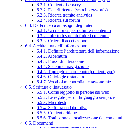
6.2.1. Content discovery
6.2.2. Dati di ricerca (search keywords)
6.2.3. Ricerca tramite analytics
6.2.4. Ricerca sui forum
6.3. Dalla ricerca ai bisogni degli utenti
6.3.1. User stories per definire i contenuti
6.3.2. Job stories per definire i contenuti
6.3.3. Criteri di accettazione
6.4. Architettura dell’informazione
6.4.1. Definire l’architettura dell’informazione
6.4.2. Alberatura
6.4.3. Flussi di interazione
6.4.4. Sistemi di navigazione
6.4.5. Tipologie di contenuto (content type)
6.4.6. Ontologie e standard
6.4.7. Vocabolari controllati e tassonomie
6.5. Scrittura e linguaggio
6.5.1. Come leggono le persone sul web
6.5.2. Le regole per un linguaggio semplice
6.5.3. Microtesti
6.5.4. Scrittura collaborativa
6.5.5. Content critique
6.5.6. Traduzione e localizzazione dei contenuti
6.6. Documenti