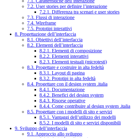
7.1. Caratteristiche dell’interazione
7.2. User stories per definire l’interazione
7.2.1. Differenza tra scenari e user stories
7.3. Flussi di interazione
7.4. Wireframe
7.5. Prototipi interattivi
8. Progettazione dell’interfaccia
8.1. Obiettivi dell’interfaccia
8.2. Elementi dell’interfaccia
8.2.1. Elementi di composizione
8.2.2. Elementi interattivi
8.2.3. Elementi testuali (microtesti)
8.3. Progettare e costruire in alta fedeltà
8.3.1. Layout di pagina
8.3.2. Prototipi in alta fedeltà
8.4. Progettare con il design system .italia
8.4.1. Documentazione
8.4.2. Benefici del design system
8.4.3. Risorse operative
8.4.4. Come contribuire al design system .italia
8.5. Progettare con i modelli di sito e servizi
8.5.1. Vantaggi dell’utilizzo dei modelli
8.5.2. I modelli di sito e servizi disponibili
9. Sviluppo dell’interfaccia
9.1. Approccio allo sviluppo