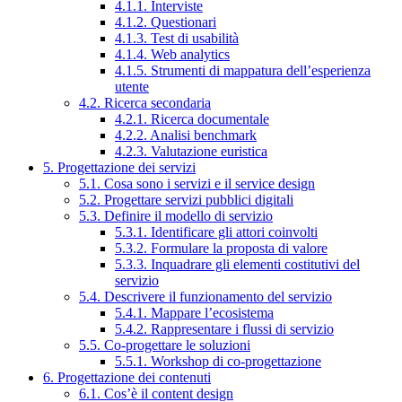
4.1.1. Interviste
4.1.2. Questionari
4.1.3. Test di usabilità
4.1.4. Web analytics
4.1.5. Strumenti di mappatura dell’esperienza
utente
4.2. Ricerca secondaria
4.2.1. Ricerca documentale
4.2.2. Analisi benchmark
4.2.3. Valutazione euristica
5. Progettazione dei servizi
5.1. Cosa sono i servizi e il service design
5.2. Progettare servizi pubblici digitali
5.3. Definire il modello di servizio
5.3.1. Identificare gli attori coinvolti
5.3.2. Formulare la proposta di valore
5.3.3. Inquadrare gli elementi costitutivi del
servizio
5.4. Descrivere il funzionamento del servizio
5.4.1. Mappare l’ecosistema
5.4.2. Rappresentare i flussi di servizio
5.5. Co-progettare le soluzioni
5.5.1. Workshop di co-progettazione
6. Progettazione dei contenuti
6.1. Cos’è il content design