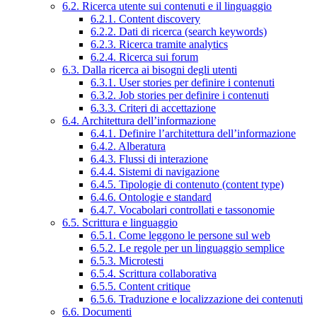
6.2. Ricerca utente sui contenuti e il linguaggio
6.2.1. Content discovery
6.2.2. Dati di ricerca (search keywords)
6.2.3. Ricerca tramite analytics
6.2.4. Ricerca sui forum
6.3. Dalla ricerca ai bisogni degli utenti
6.3.1. User stories per definire i contenuti
6.3.2. Job stories per definire i contenuti
6.3.3. Criteri di accettazione
6.4. Architettura dell’informazione
6.4.1. Definire l’architettura dell’informazione
6.4.2. Alberatura
6.4.3. Flussi di interazione
6.4.4. Sistemi di navigazione
6.4.5. Tipologie di contenuto (content type)
6.4.6. Ontologie e standard
6.4.7. Vocabolari controllati e tassonomie
6.5. Scrittura e linguaggio
6.5.1. Come leggono le persone sul web
6.5.2. Le regole per un linguaggio semplice
6.5.3. Microtesti
6.5.4. Scrittura collaborativa
6.5.5. Content critique
6.5.6. Traduzione e localizzazione dei contenuti
6.6. Documenti