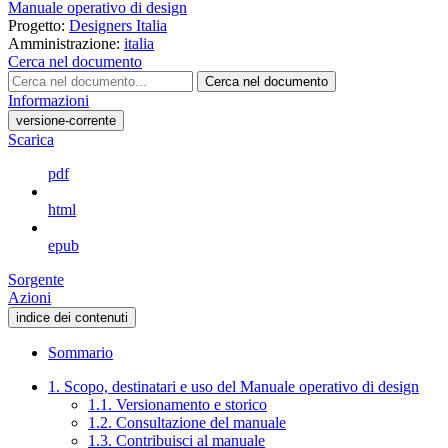
Manuale operativo di design
Progetto:
Designers Italia
Amministrazione:
italia
Cerca nel documento
Cerca nel documento
Informazioni
versione-corrente
Scarica
pdf
html
epub
Sorgente
Azioni
indice dei contenuti
Sommario
1. Scopo, destinatari e uso del Manuale operativo di design
1.1. Versionamento e storico
1.2. Consultazione del manuale
1.3. Contribuisci al manuale