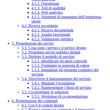
4.1.2. Questionari
4.1.3. Test di usabilità
4.1.4. Web analytics
4.1.5. Strumenti di mappatura dell’esperienza
utente
4.2. Ricerca secondaria
4.2.1. Ricerca documentale
4.2.2. Analisi benchmark
4.2.3. Valutazione euristica
5. Progettazione dei servizi
5.1. Cosa sono i servizi e il service design
5.2. Progettare servizi pubblici digitali
5.3. Definire il modello di servizio
5.3.1. Identificare gli attori coinvolti
5.3.2. Formulare la proposta di valore
5.3.3. Inquadrare gli elementi costitutivi del
servizio
5.4. Descrivere il funzionamento del servizio
5.4.1. Mappare l’ecosistema
5.4.2. Rappresentare i flussi di servizio
5.5. Co-progettare le soluzioni
5.5.1. Workshop di co-progettazione
6. Progettazione dei contenuti
6.1. Cos’è il content design
6.2. Ricerca utente sui contenuti e il linguaggio