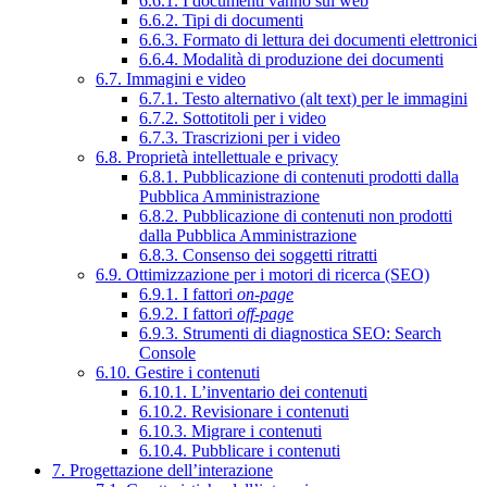
6.6.1. I documenti vanno sul web
6.6.2. Tipi di documenti
6.6.3. Formato di lettura dei documenti elettronici
6.6.4. Modalità di produzione dei documenti
6.7. Immagini e video
6.7.1. Testo alternativo (alt text) per le immagini
6.7.2. Sottotitoli per i video
6.7.3. Trascrizioni per i video
6.8. Proprietà intellettuale e privacy
6.8.1. Pubblicazione di contenuti prodotti dalla
Pubblica Amministrazione
6.8.2. Pubblicazione di contenuti non prodotti
dalla Pubblica Amministrazione
6.8.3. Consenso dei soggetti ritratti
6.9. Ottimizzazione per i motori di ricerca (SEO)
6.9.1. I fattori
on-page
6.9.2. I fattori
off-page
6.9.3. Strumenti di diagnostica SEO: Search
Console
6.10. Gestire i contenuti
6.10.1. L’inventario dei contenuti
6.10.2. Revisionare i contenuti
6.10.3. Migrare i contenuti
6.10.4. Pubblicare i contenuti
7. Progettazione dell’interazione