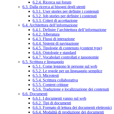
6.2.4. Ricerca sui forum
6.3. Dalla ricerca ai bisogni degli utenti
6.3.1. User stories per definire i contenuti
6.3.2. Job stories per definire i contenuti
6.3.3. Criteri di accettazione
6.4. Architettura dell’informazione
6.4.1. Definire l’architettura dell’informazione
6.4.2. Alberatura
6.4.3. Flussi di interazione
6.4.4. Sistemi di navigazione
6.4.5. Tipologie di contenuto (content type)
6.4.6. Ontologie e standard
6.4.7. Vocabolari controllati e tassonomie
6.5. Scrittura e linguaggio
6.5.1. Come leggono le persone sul web
6.5.2. Le regole per un linguaggio semplice
6.5.3. Microtesti
6.5.4. Scrittura collaborativa
6.5.5. Content critique
6.5.6. Traduzione e localizzazione dei contenuti
6.6. Documenti
6.6.1. I documenti vanno sul web
6.6.2. Tipi di documenti
6.6.3. Formato di lettura dei documenti elettronici
6.6.4. Modalità di produzione dei documenti