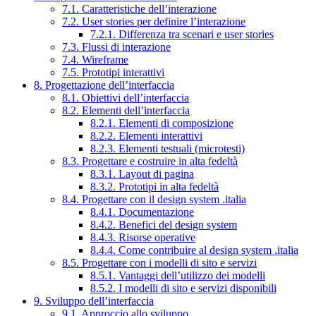
7.1. Caratteristiche dell’interazione
7.2. User stories per definire l’interazione
7.2.1. Differenza tra scenari e user stories
7.3. Flussi di interazione
7.4. Wireframe
7.5. Prototipi interattivi
8. Progettazione dell’interfaccia
8.1. Obiettivi dell’interfaccia
8.2. Elementi dell’interfaccia
8.2.1. Elementi di composizione
8.2.2. Elementi interattivi
8.2.3. Elementi testuali (microtesti)
8.3. Progettare e costruire in alta fedeltà
8.3.1. Layout di pagina
8.3.2. Prototipi in alta fedeltà
8.4. Progettare con il design system .italia
8.4.1. Documentazione
8.4.2. Benefici del design system
8.4.3. Risorse operative
8.4.4. Come contribuire al design system .italia
8.5. Progettare con i modelli di sito e servizi
8.5.1. Vantaggi dell’utilizzo dei modelli
8.5.2. I modelli di sito e servizi disponibili
9. Sviluppo dell’interfaccia
9.1. Approccio allo sviluppo