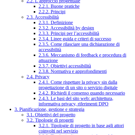
2.2. L’approccio progettuale
2.2.1. Buone pratiche
2.2.2. Principi
2.3. Accessibilità
2.3.1. Definizione
2.3.2. Accessibilità by design
2.3.3. Principi per l’accessibilità
2.3.4. Linee guida e criteri di successo
2.3.5. Come rilasciare una dichiarazione di
accessibilità
2.3.6. Meccanismo di feedback e procedura di
attuazione
2.3.7. Obiettivi accessibilità
2.3.8. Normativa e approfondimenti
2.4. Privacy
2.4.1. Come rispettare la privacy sin dalla
progettazione di un sito o servizio digitale
2.4.2. Richiedi il consenso quando necessario
2.4.3. Le basi del sito web: architettura,
informativa privacy, riferimenti DPO
3. Pianificazione, gestione e strategia
3.1. Obiettivi del progetto
3.2. Tipologie di progetti
3.2.1. Tipologie di progetto in base agli attori
coinvolti nel servizio