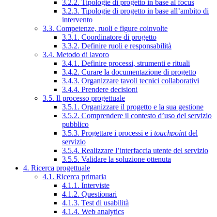
3.2.2. Tipologie di progetto in base al focus
3.2.3. Tipologie di progetto in base all’ambito di
intervento
3.3. Competenze, ruoli e figure coinvolte
3.3.1. Coordinatore di progetto
3.3.2. Definire ruoli e responsabilità
3.4. Metodo di lavoro
3.4.1. Definire processi, strumenti e rituali
3.4.2. Curare la documentazione di progetto
3.4.3. Organizzare tavoli tecnici collaborativi
3.4.4. Prendere decisioni
3.5. Il processo progettuale
3.5.1. Organizzare il progetto e la sua gestione
3.5.2. Comprendere il contesto d’uso del servizio
pubblico
3.5.3. Progettare i processi e i
touchpoint
del
servizio
3.5.4. Realizzare l’interfaccia utente del servizio
3.5.5. Validare la soluzione ottenuta
4. Ricerca progettuale
4.1. Ricerca primaria
4.1.1. Interviste
4.1.2. Questionari
4.1.3. Test di usabilità
4.1.4. Web analytics