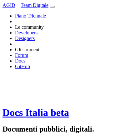
AGID
+
Team Digitale
Piano Triennale
Le community
Developers
Designers
Gli strumenti
Forum
Docs
GitHub
Docs Italia
beta
Documenti pubblici, digitali.