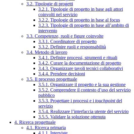
3.2. Tipologie di progetti
3.2.1. Tipologie di progetto in base agli attori
coinvolti nel servizio
3.2.2. Tipologie di progetto in base al focus
3.2.3. Tipologie di progetto in base all’ambito di
intervento
3.3. Competenze, ruoli e figure coinvolte
3.3.1. Coordinatore di progetto
3.3.2. Definire ruoli e responsabilità
3.4. Metodo di lavoro
3.4.1. Definire processi, strumenti e rituali
3.4.2. Curare la documentazione di progetto
3.4.3. Organizzare tavoli tecnici collaborativi
3.4.4. Prendere decisioni
3.5. Il processo progettuale
3.5.1. Organizzare il progetto e la sua gestione
3.5.2. Comprendere il contesto d’uso del servizio
pubblico
3.5.3. Progettare i processi e i
touchpoint
del
servizio
3.5.4. Realizzare l’interfaccia utente del servizio
3.5.5. Validare la soluzione ottenuta
4. Ricerca progettuale
4.1. Ricerca primaria
4.1.1. Interviste