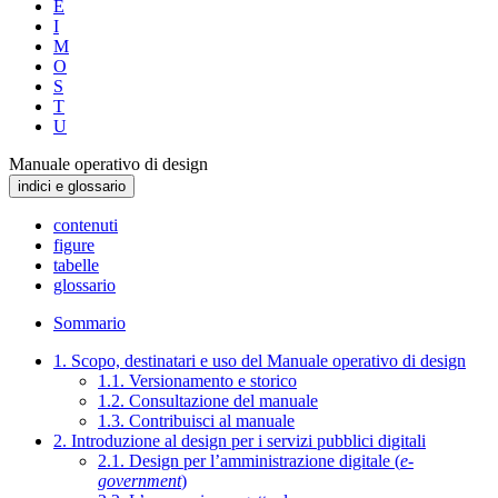
E
I
M
O
S
T
U
Manuale operativo di design
indici e glossario
contenuti
figure
tabelle
glossario
Sommario
1. Scopo, destinatari e uso del Manuale operativo di design
1.1. Versionamento e storico
1.2. Consultazione del manuale
1.3. Contribuisci al manuale
2. Introduzione al design per i servizi pubblici digitali
2.1. Design per l’amministrazione digitale (
e-
government
)