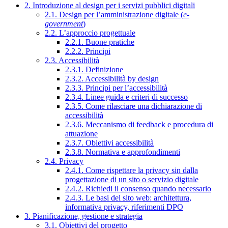
2. Introduzione al design per i servizi pubblici digitali
2.1. Design per l’amministrazione digitale (
e-
government
)
2.2. L’approccio progettuale
2.2.1. Buone pratiche
2.2.2. Principi
2.3. Accessibilità
2.3.1. Definizione
2.3.2. Accessibilità by design
2.3.3. Principi per l’accessibilità
2.3.4. Linee guida e criteri di successo
2.3.5. Come rilasciare una dichiarazione di
accessibilità
2.3.6. Meccanismo di feedback e procedura di
attuazione
2.3.7. Obiettivi accessibilità
2.3.8. Normativa e approfondimenti
2.4. Privacy
2.4.1. Come rispettare la privacy sin dalla
progettazione di un sito o servizio digitale
2.4.2. Richiedi il consenso quando necessario
2.4.3. Le basi del sito web: architettura,
informativa privacy, riferimenti DPO
3. Pianificazione, gestione e strategia
3.1. Obiettivi del progetto