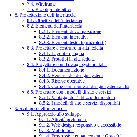
7.4. Wireframe
7.5. Prototipi interattivi
8. Progettazione dell’interfaccia
8.1. Obiettivi dell’interfaccia
8.2. Elementi dell’interfaccia
8.2.1. Elementi di composizione
8.2.2. Elementi interattivi
8.2.3. Elementi testuali (microtesti)
8.3. Progettare e costruire in alta fedeltà
8.3.1. Layout di pagina
8.3.2. Prototipi in alta fedeltà
8.4. Progettare con il design system .italia
8.4.1. Documentazione
8.4.2. Benefici del design system
8.4.3. Risorse operative
8.4.4. Come contribuire al design system .italia
8.5. Progettare con i modelli di sito e servizi
8.5.1. Vantaggi dell’utilizzo dei modelli
8.5.2. I modelli di sito e servizi disponibili
9. Sviluppo dell’interfaccia
9.1. Approccio allo sviluppo
9.1.1. Attività preliminari
9.1.2. Web design responsivo e accessibile
9.1.3. Mobile first
9.1.4. Progressive enhancement e Graceful