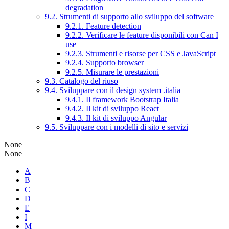
degradation
9.2. Strumenti di supporto allo sviluppo del software
9.2.1. Feature detection
9.2.2. Verificare le feature disponibili con Can I
use
9.2.3. Strumenti e risorse per CSS e JavaScript
9.2.4. Supporto browser
9.2.5. Misurare le prestazioni
9.3. Catalogo del riuso
9.4. Sviluppare con il design system .italia
9.4.1. Il framework Bootstrap Italia
9.4.2. Il kit di sviluppo React
9.4.3. Il kit di sviluppo Angular
9.5. Sviluppare con i modelli di sito e servizi
None
None
A
B
C
D
E
I
M