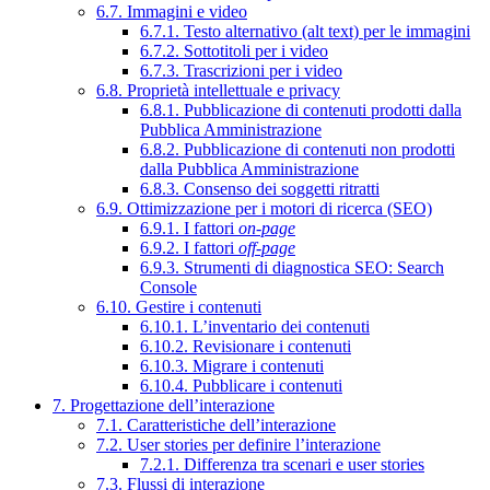
6.7. Immagini e video
6.7.1. Testo alternativo (alt text) per le immagini
6.7.2. Sottotitoli per i video
6.7.3. Trascrizioni per i video
6.8. Proprietà intellettuale e privacy
6.8.1. Pubblicazione di contenuti prodotti dalla
Pubblica Amministrazione
6.8.2. Pubblicazione di contenuti non prodotti
dalla Pubblica Amministrazione
6.8.3. Consenso dei soggetti ritratti
6.9. Ottimizzazione per i motori di ricerca (SEO)
6.9.1. I fattori
on-page
6.9.2. I fattori
off-page
6.9.3. Strumenti di diagnostica SEO: Search
Console
6.10. Gestire i contenuti
6.10.1. L’inventario dei contenuti
6.10.2. Revisionare i contenuti
6.10.3. Migrare i contenuti
6.10.4. Pubblicare i contenuti
7. Progettazione dell’interazione
7.1. Caratteristiche dell’interazione
7.2. User stories per definire l’interazione
7.2.1. Differenza tra scenari e user stories
7.3. Flussi di interazione