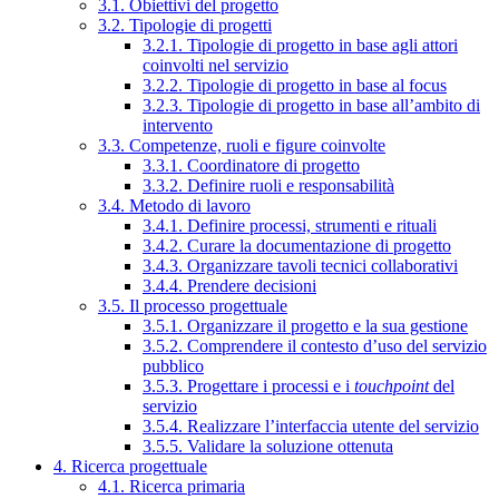
3.1. Obiettivi del progetto
3.2. Tipologie di progetti
3.2.1. Tipologie di progetto in base agli attori
coinvolti nel servizio
3.2.2. Tipologie di progetto in base al focus
3.2.3. Tipologie di progetto in base all’ambito di
intervento
3.3. Competenze, ruoli e figure coinvolte
3.3.1. Coordinatore di progetto
3.3.2. Definire ruoli e responsabilità
3.4. Metodo di lavoro
3.4.1. Definire processi, strumenti e rituali
3.4.2. Curare la documentazione di progetto
3.4.3. Organizzare tavoli tecnici collaborativi
3.4.4. Prendere decisioni
3.5. Il processo progettuale
3.5.1. Organizzare il progetto e la sua gestione
3.5.2. Comprendere il contesto d’uso del servizio
pubblico
3.5.3. Progettare i processi e i
touchpoint
del
servizio
3.5.4. Realizzare l’interfaccia utente del servizio
3.5.5. Validare la soluzione ottenuta
4. Ricerca progettuale
4.1. Ricerca primaria