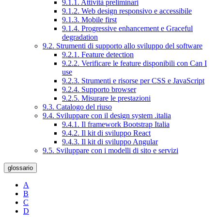
9.1.1. Attività preliminari
9.1.2. Web design responsivo e accessibile
9.1.3. Mobile first
9.1.4. Progressive enhancement e Graceful
degradation
9.2. Strumenti di supporto allo sviluppo del software
9.2.1. Feature detection
9.2.2. Verificare le feature disponibili con Can I
use
9.2.3. Strumenti e risorse per CSS e JavaScript
9.2.4. Supporto browser
9.2.5. Misurare le prestazioni
9.3. Catalogo del riuso
9.4. Sviluppare con il design system .italia
9.4.1. Il framework Bootstrap Italia
9.4.2. Il kit di sviluppo React
9.4.3. Il kit di sviluppo Angular
9.5. Sviluppare con i modelli di sito e servizi
glossario
A
B
C
D