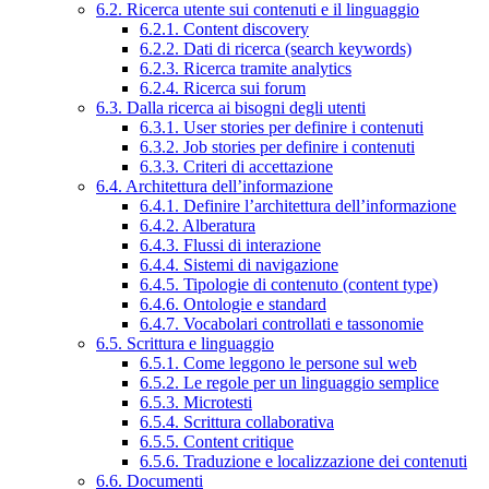
6.2. Ricerca utente sui contenuti e il linguaggio
6.2.1. Content discovery
6.2.2. Dati di ricerca (search keywords)
6.2.3. Ricerca tramite analytics
6.2.4. Ricerca sui forum
6.3. Dalla ricerca ai bisogni degli utenti
6.3.1. User stories per definire i contenuti
6.3.2. Job stories per definire i contenuti
6.3.3. Criteri di accettazione
6.4. Architettura dell’informazione
6.4.1. Definire l’architettura dell’informazione
6.4.2. Alberatura
6.4.3. Flussi di interazione
6.4.4. Sistemi di navigazione
6.4.5. Tipologie di contenuto (content type)
6.4.6. Ontologie e standard
6.4.7. Vocabolari controllati e tassonomie
6.5. Scrittura e linguaggio
6.5.1. Come leggono le persone sul web
6.5.2. Le regole per un linguaggio semplice
6.5.3. Microtesti
6.5.4. Scrittura collaborativa
6.5.5. Content critique
6.5.6. Traduzione e localizzazione dei contenuti
6.6. Documenti