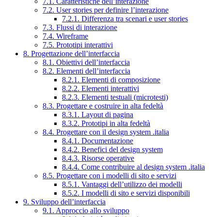
7.1. Caratteristiche dell’interazione
7.2. User stories per definire l’interazione
7.2.1. Differenza tra scenari e user stories
7.3. Flussi di interazione
7.4. Wireframe
7.5. Prototipi interattivi
8. Progettazione dell’interfaccia
8.1. Obiettivi dell’interfaccia
8.2. Elementi dell’interfaccia
8.2.1. Elementi di composizione
8.2.2. Elementi interattivi
8.2.3. Elementi testuali (microtesti)
8.3. Progettare e costruire in alta fedeltà
8.3.1. Layout di pagina
8.3.2. Prototipi in alta fedeltà
8.4. Progettare con il design system .italia
8.4.1. Documentazione
8.4.2. Benefici del design system
8.4.3. Risorse operative
8.4.4. Come contribuire al design system .italia
8.5. Progettare con i modelli di sito e servizi
8.5.1. Vantaggi dell’utilizzo dei modelli
8.5.2. I modelli di sito e servizi disponibili
9. Sviluppo dell’interfaccia
9.1. Approccio allo sviluppo