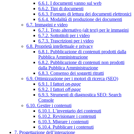
6.6.1. I documenti vanno sul web
6.6.2. Tipi di documenti
6.6.3. Formato di lettura dei documenti elettronici
6.6.4. Modalità di produzione dei documenti
6.7. Immagini e video
6.7.1. Testo alternativo (alt text) per le immagini
6.7.2. Sottotitoli per i video
6.7.3. Trascrizioni per i video
6.8. Proprietà intellettuale e privacy
6.8.1. Pubblicazione di contenuti prodotti dalla
Pubblica Amministrazione
6.8.2. Pubblicazione di contenuti non prodotti
dalla Pubblica Amministrazione
6.8.3. Consenso dei soggetti ritratti
6.9. Ottimizzazione per i motori di ricerca (SEO)
6.9.1. I fattori
on-page
6.9.2. I fattori
off-page
6.9.3. Strumenti di diagnostica SEO: Search
Console
6.10. Gestire i contenuti
6.10.1. L’inventario dei contenuti
6.10.2. Revisionare i contenuti
6.10.3. Migrare i contenuti
6.10.4. Pubblicare i contenuti
7. Progettazione dell’interazione