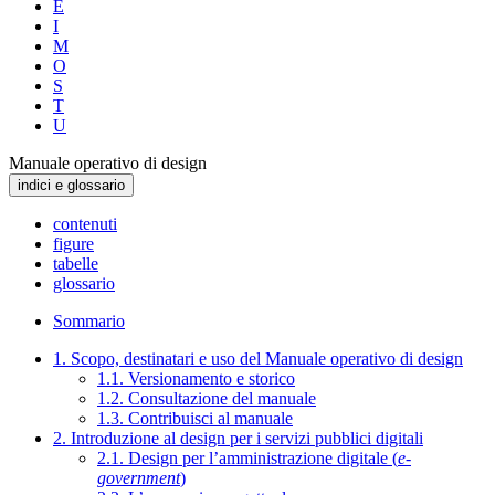
E
I
M
O
S
T
U
Manuale operativo di design
indici e glossario
contenuti
figure
tabelle
glossario
Sommario
1. Scopo, destinatari e uso del Manuale operativo di design
1.1. Versionamento e storico
1.2. Consultazione del manuale
1.3. Contribuisci al manuale
2. Introduzione al design per i servizi pubblici digitali
2.1. Design per l’amministrazione digitale (
e-
government
)