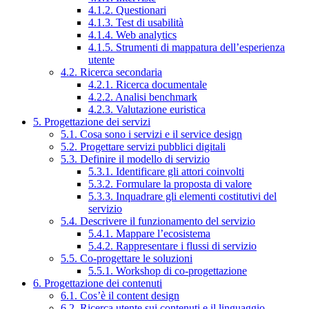
4.1.2. Questionari
4.1.3. Test di usabilità
4.1.4. Web analytics
4.1.5. Strumenti di mappatura dell’esperienza
utente
4.2. Ricerca secondaria
4.2.1. Ricerca documentale
4.2.2. Analisi benchmark
4.2.3. Valutazione euristica
5. Progettazione dei servizi
5.1. Cosa sono i servizi e il service design
5.2. Progettare servizi pubblici digitali
5.3. Definire il modello di servizio
5.3.1. Identificare gli attori coinvolti
5.3.2. Formulare la proposta di valore
5.3.3. Inquadrare gli elementi costitutivi del
servizio
5.4. Descrivere il funzionamento del servizio
5.4.1. Mappare l’ecosistema
5.4.2. Rappresentare i flussi di servizio
5.5. Co-progettare le soluzioni
5.5.1. Workshop di co-progettazione
6. Progettazione dei contenuti
6.1. Cos’è il content design
6.2. Ricerca utente sui contenuti e il linguaggio