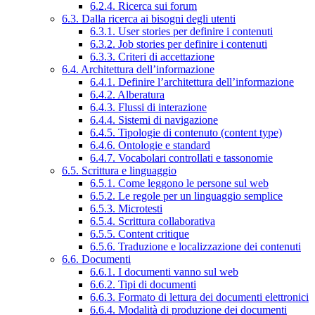
6.2.4. Ricerca sui forum
6.3. Dalla ricerca ai bisogni degli utenti
6.3.1. User stories per definire i contenuti
6.3.2. Job stories per definire i contenuti
6.3.3. Criteri di accettazione
6.4. Architettura dell’informazione
6.4.1. Definire l’architettura dell’informazione
6.4.2. Alberatura
6.4.3. Flussi di interazione
6.4.4. Sistemi di navigazione
6.4.5. Tipologie di contenuto (content type)
6.4.6. Ontologie e standard
6.4.7. Vocabolari controllati e tassonomie
6.5. Scrittura e linguaggio
6.5.1. Come leggono le persone sul web
6.5.2. Le regole per un linguaggio semplice
6.5.3. Microtesti
6.5.4. Scrittura collaborativa
6.5.5. Content critique
6.5.6. Traduzione e localizzazione dei contenuti
6.6. Documenti
6.6.1. I documenti vanno sul web
6.6.2. Tipi di documenti
6.6.3. Formato di lettura dei documenti elettronici
6.6.4. Modalità di produzione dei documenti