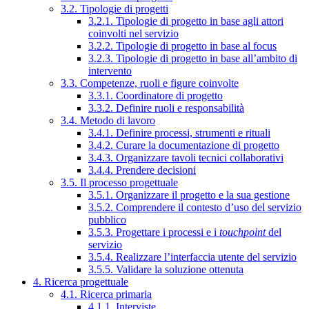
3.2. Tipologie di progetti
3.2.1. Tipologie di progetto in base agli attori
coinvolti nel servizio
3.2.2. Tipologie di progetto in base al focus
3.2.3. Tipologie di progetto in base all’ambito di
intervento
3.3. Competenze, ruoli e figure coinvolte
3.3.1. Coordinatore di progetto
3.3.2. Definire ruoli e responsabilità
3.4. Metodo di lavoro
3.4.1. Definire processi, strumenti e rituali
3.4.2. Curare la documentazione di progetto
3.4.3. Organizzare tavoli tecnici collaborativi
3.4.4. Prendere decisioni
3.5. Il processo progettuale
3.5.1. Organizzare il progetto e la sua gestione
3.5.2. Comprendere il contesto d’uso del servizio
pubblico
3.5.3. Progettare i processi e i
touchpoint
del
servizio
3.5.4. Realizzare l’interfaccia utente del servizio
3.5.5. Validare la soluzione ottenuta
4. Ricerca progettuale
4.1. Ricerca primaria
4.1.1. Interviste