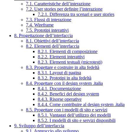
7.1. Caratteristiche dell’interazione
7.2. User stories per definire l’interazione
7.2.1. Differenza tra scenari e user stories
7.3. Flussi di interazione
7.4. Wireframe
7.5. Prototipi interattivi
8. Progettazione dell’interfaccia
8.1. Obiettivi dell’interfaccia
8.2. Elementi dell’interfaccia
8.2.1. Elementi di composizione
8.2.2. Elementi interattivi
8.2.3. Elementi testuali (microtesti)
8.3. Progettare e costruire in alta fedeltà
8.3.1. Layout di pagina
8.3.2. Prototipi in alta fedeltà
8.4. Progettare con il design system .italia
8.4.1. Documentazione
8.4.2. Benefici del design system
8.4.3. Risorse operative
8.4.4. Come contribuire al design system .italia
8.5. Progettare con i modelli di sito e servizi
8.5.1. Vantaggi dell’utilizzo dei modelli
8.5.2. I modelli di sito e servizi disponibili
9. Sviluppo dell’interfaccia
9.1. Approccio allo sviluppo