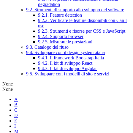
degradation
9.2. Strumenti di supporto allo sviluppo del software
9.2.1. Feature detection
9.2.2. Verificare le feature disponibili con Can I
use
9.2.3. Strumenti e risorse per CSS e JavaScript
9.2.4. Supporto browser
9.2.5. Misurare le prestazioni
9.3. Catalogo del riuso
9.4. Sviluppare con il design system .italia
9.4.1. Il framework Bootstrap Italia
9.4.2. Il kit di sviluppo React
9.4.3. Il kit di sviluppo Angular
9.5. Sviluppare con i modelli di sito e servizi
None
None
A
B
C
D
E
I
M