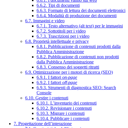
6.6.1. I documenti vanno sul web
6.6.2. Tipi di documenti
6.6.3. Formato di lettura dei documenti elettronici
6.6.4. Modalità di produzione dei documenti
6.7. Immagini e video
6.7.1. Testo alternativo (alt text) per le immagini
6.7.2. Sottotitoli per i video
6.7.3. Trascrizioni per i video
6.8. Proprietà intellettuale e privacy
6.8.1. Pubblicazione di contenuti prodotti dalla
Pubblica Amministrazione
6.8.2. Pubblicazione di contenuti non prodotti
dalla Pubblica Amministrazione
6.8.3. Consenso dei soggetti ritratti
6.9. Ottimizzazione per i motori di ricerca (SEO)
6.9.1. I fattori
on-page
6.9.2. I fattori
off-page
6.9.3. Strumenti di diagnostica SEO: Search
Console
6.10. Gestire i contenuti
6.10.1. L’inventario dei contenuti
6.10.2. Revisionare i contenuti
6.10.3. Migrare i contenuti
6.10.4. Pubblicare i contenuti
7. Progettazione dell’interazione