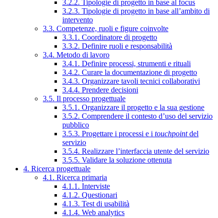
3.2.2. Tipologie di progetto in base al focus
3.2.3. Tipologie di progetto in base all’ambito di
intervento
3.3. Competenze, ruoli e figure coinvolte
3.3.1. Coordinatore di progetto
3.3.2. Definire ruoli e responsabilità
3.4. Metodo di lavoro
3.4.1. Definire processi, strumenti e rituali
3.4.2. Curare la documentazione di progetto
3.4.3. Organizzare tavoli tecnici collaborativi
3.4.4. Prendere decisioni
3.5. Il processo progettuale
3.5.1. Organizzare il progetto e la sua gestione
3.5.2. Comprendere il contesto d’uso del servizio
pubblico
3.5.3. Progettare i processi e i
touchpoint
del
servizio
3.5.4. Realizzare l’interfaccia utente del servizio
3.5.5. Validare la soluzione ottenuta
4. Ricerca progettuale
4.1. Ricerca primaria
4.1.1. Interviste
4.1.2. Questionari
4.1.3. Test di usabilità
4.1.4. Web analytics