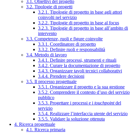
3.1. Obiettivi del progetto
3.2. Tipologie di progetti
3.2.1. Tipologie di progetto in base agli attori
coinvolti nel servizio
3.2.2. Tipologie di progetto in base al focus
3.2.3. Tipologie di progetto in base all’ambito di
intervento
3.3. Competenze, ruoli e figure coinvolte
3.3.1. Coordinatore di progetto
3.3.2. Definire ruoli e responsabilità
3.4. Metodo di lavoro
3.4.1. Definire processi, strumenti e rituali
3.4.2. Curare la documentazione di progetto
3.4.3. Organizzare tavoli tecnici collaborativi
3.4.4. Prendere decisioni
3.5. Il processo progettuale
3.5.1. Organizzare il progetto e la sua gestione
3.5.2. Comprendere il contesto d’uso del servizio
pubblico
3.5.3. Progettare i processi e i
touchpoint
del
servizio
3.5.4. Realizzare l’interfaccia utente del servizio
3.5.5. Validare la soluzione ottenuta
4. Ricerca progettuale
4.1. Ricerca primaria