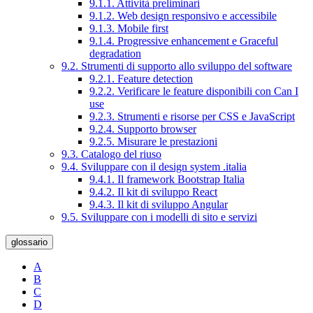
9.1.1. Attività preliminari
9.1.2. Web design responsivo e accessibile
9.1.3. Mobile first
9.1.4. Progressive enhancement e Graceful
degradation
9.2. Strumenti di supporto allo sviluppo del software
9.2.1. Feature detection
9.2.2. Verificare le feature disponibili con Can I
use
9.2.3. Strumenti e risorse per CSS e JavaScript
9.2.4. Supporto browser
9.2.5. Misurare le prestazioni
9.3. Catalogo del riuso
9.4. Sviluppare con il design system .italia
9.4.1. Il framework Bootstrap Italia
9.4.2. Il kit di sviluppo React
9.4.3. Il kit di sviluppo Angular
9.5. Sviluppare con i modelli di sito e servizi
glossario
A
B
C
D