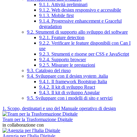
9.1.1. Attività preliminari
9.1.2. Web design responsivo e accessibile
9.1.3. Mobile first
9.1.4. Progressive enhancement e Graceful
degradation
9.2. Strumenti di supporto allo sviluppo del software
9.2.1. Feature detection
9.2.2. Verificare le feature disponibili con Can I
use
9.2.3. Strumenti e risorse per CSS e JavaScript
9.2.4. Supporto browser
9.2.5. Misurare le prestazioni
9.3. Catalogo del riuso
9.4. Sviluppare con il design system .italia
9.4.1. Il framework Bootstrap Italia
9.4.2. Il kit di sviluppo React
9.4.3. Il kit di sviluppo Angular
9.5. Sviluppare con i modelli di sito e servizi
1. Scopo, destinatari e uso del Manuale operativo di design
Team per la Trasformazione Digitale
in collaborazione con
Agenzia per l'Italia Digitale