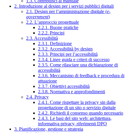
1.3. Contribuisci al manuale
2. Introduzione al design per i servizi pubblici digitali
2.1. Design per l’amministrazione digitale (
e-
government
)
2.2. L’approccio progettuale
2.2.1. Buone pratiche
2.2.2. Principi
2.3. Accessibilità
2.3.1. Definizione
2.3.2. Accessibilità by design
2.3.3. Principi per l’accessibilità
2.3.4. Linee guida e criteri di successo
2.3.5. Come rilasciare una dichiarazione di
accessibilità
2.3.6. Meccanismo di feedback e procedura di
attuazione
2.3.7. Obiettivi accessibilità
2.3.8. Normativa e approfondimenti
2.4. Privacy
2.4.1. Come rispettare la privacy sin dalla
progettazione di un sito o servizio digitale
2.4.2. Richiedi il consenso quando necessario
2.4.3. Le basi del sito web: architettura,
informativa privacy, riferimenti DPO
3. Pianificazione, gestione e strategia