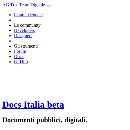
AGID
+
Team Digitale
Piano Triennale
Le community
Developers
Designers
Gli strumenti
Forum
Docs
GitHub
Docs Italia
beta
Documenti pubblici, digitali.