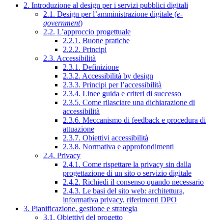
2. Introduzione al design per i servizi pubblici digitali
2.1. Design per l’amministrazione digitale (
e-
government
)
2.2. L’approccio progettuale
2.2.1. Buone pratiche
2.2.2. Principi
2.3. Accessibilità
2.3.1. Definizione
2.3.2. Accessibilità by design
2.3.3. Principi per l’accessibilità
2.3.4. Linee guida e criteri di successo
2.3.5. Come rilasciare una dichiarazione di
accessibilità
2.3.6. Meccanismo di feedback e procedura di
attuazione
2.3.7. Obiettivi accessibilità
2.3.8. Normativa e approfondimenti
2.4. Privacy
2.4.1. Come rispettare la privacy sin dalla
progettazione di un sito o servizio digitale
2.4.2. Richiedi il consenso quando necessario
2.4.3. Le basi del sito web: architettura,
informativa privacy, riferimenti DPO
3. Pianificazione, gestione e strategia
3.1. Obiettivi del progetto