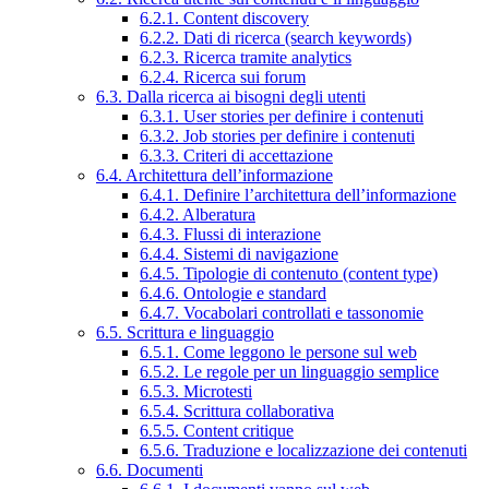
6.2.1. Content discovery
6.2.2. Dati di ricerca (search keywords)
6.2.3. Ricerca tramite analytics
6.2.4. Ricerca sui forum
6.3. Dalla ricerca ai bisogni degli utenti
6.3.1. User stories per definire i contenuti
6.3.2. Job stories per definire i contenuti
6.3.3. Criteri di accettazione
6.4. Architettura dell’informazione
6.4.1. Definire l’architettura dell’informazione
6.4.2. Alberatura
6.4.3. Flussi di interazione
6.4.4. Sistemi di navigazione
6.4.5. Tipologie di contenuto (content type)
6.4.6. Ontologie e standard
6.4.7. Vocabolari controllati e tassonomie
6.5. Scrittura e linguaggio
6.5.1. Come leggono le persone sul web
6.5.2. Le regole per un linguaggio semplice
6.5.3. Microtesti
6.5.4. Scrittura collaborativa
6.5.5. Content critique
6.5.6. Traduzione e localizzazione dei contenuti
6.6. Documenti