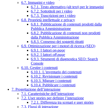
6.7. Immagini e video
6.7.1. Testo alternativo (alt text) per le immagini
6.7.2. Sottotitoli per i video
6.7.3. Trascrizioni per i video
6.8. Proprietà intellettuale e privacy
6.8.1. Pubblicazione di contenuti prodotti dalla
Pubblica Amministrazione
6.8.2. Pubblicazione di contenuti non prodotti
dalla Pubblica Amministrazione
6.8.3. Consenso dei soggetti ritratti
6.9. Ottimizzazione per i motori di ricerca (SEO)
6.9.1. I fattori
on-page
6.9.2. I fattori
off-page
6.9.3. Strumenti di diagnostica SEO: Search
Console
6.10. Gestire i contenuti
6.10.1. L’inventario dei contenuti
6.10.2. Revisionare i contenuti
6.10.3. Migrare i contenuti
6.10.4. Pubblicare i contenuti
7. Progettazione dell’interazione
7.1. Caratteristiche dell’interazione
7.2. User stories per definire l’interazione
7.2.1. Differenza tra scenari e user stories
7.3. Flussi di interazione