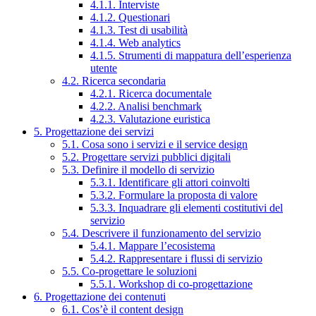
4.1.1. Interviste
4.1.2. Questionari
4.1.3. Test di usabilità
4.1.4. Web analytics
4.1.5. Strumenti di mappatura dell’esperienza
utente
4.2. Ricerca secondaria
4.2.1. Ricerca documentale
4.2.2. Analisi benchmark
4.2.3. Valutazione euristica
5. Progettazione dei servizi
5.1. Cosa sono i servizi e il service design
5.2. Progettare servizi pubblici digitali
5.3. Definire il modello di servizio
5.3.1. Identificare gli attori coinvolti
5.3.2. Formulare la proposta di valore
5.3.3. Inquadrare gli elementi costitutivi del
servizio
5.4. Descrivere il funzionamento del servizio
5.4.1. Mappare l’ecosistema
5.4.2. Rappresentare i flussi di servizio
5.5. Co-progettare le soluzioni
5.5.1. Workshop di co-progettazione
6. Progettazione dei contenuti
6.1. Cos’è il content design