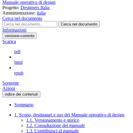
Manuale operativo di design
Progetto:
Designers Italia
Amministrazione:
italia
Cerca nel documento
Cerca nel documento
Informazioni
versione-corrente
Scarica
pdf
html
epub
Sorgente
Azioni
indice dei contenuti
Sommario
1. Scopo, destinatari e uso del Manuale operativo di design
1.1. Versionamento e storico
1.2. Consultazione del manuale
1.3. Contribuisci al manuale