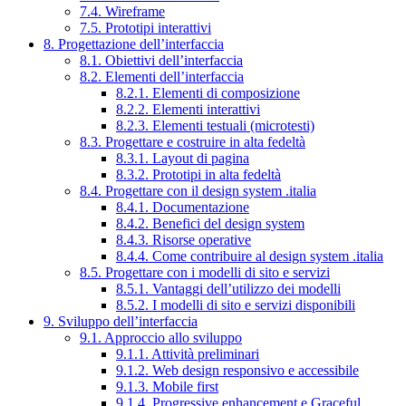
7.4. Wireframe
7.5. Prototipi interattivi
8. Progettazione dell’interfaccia
8.1. Obiettivi dell’interfaccia
8.2. Elementi dell’interfaccia
8.2.1. Elementi di composizione
8.2.2. Elementi interattivi
8.2.3. Elementi testuali (microtesti)
8.3. Progettare e costruire in alta fedeltà
8.3.1. Layout di pagina
8.3.2. Prototipi in alta fedeltà
8.4. Progettare con il design system .italia
8.4.1. Documentazione
8.4.2. Benefici del design system
8.4.3. Risorse operative
8.4.4. Come contribuire al design system .italia
8.5. Progettare con i modelli di sito e servizi
8.5.1. Vantaggi dell’utilizzo dei modelli
8.5.2. I modelli di sito e servizi disponibili
9. Sviluppo dell’interfaccia
9.1. Approccio allo sviluppo
9.1.1. Attività preliminari
9.1.2. Web design responsivo e accessibile
9.1.3. Mobile first
9.1.4. Progressive enhancement e Graceful