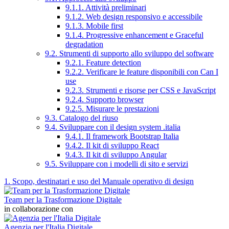
9.1.1. Attività preliminari
9.1.2. Web design responsivo e accessibile
9.1.3. Mobile first
9.1.4. Progressive enhancement e Graceful
degradation
9.2. Strumenti di supporto allo sviluppo del software
9.2.1. Feature detection
9.2.2. Verificare le feature disponibili con Can I
use
9.2.3. Strumenti e risorse per CSS e JavaScript
9.2.4. Supporto browser
9.2.5. Misurare le prestazioni
9.3. Catalogo del riuso
9.4. Sviluppare con il design system .italia
9.4.1. Il framework Bootstrap Italia
9.4.2. Il kit di sviluppo React
9.4.3. Il kit di sviluppo Angular
9.5. Sviluppare con i modelli di sito e servizi
1. Scopo, destinatari e uso del Manuale operativo di design
Team per la Trasformazione Digitale
in collaborazione con
Agenzia per l'Italia Digitale