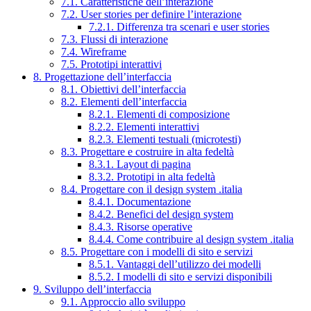
7.1. Caratteristiche dell’interazione
7.2. User stories per definire l’interazione
7.2.1. Differenza tra scenari e user stories
7.3. Flussi di interazione
7.4. Wireframe
7.5. Prototipi interattivi
8. Progettazione dell’interfaccia
8.1. Obiettivi dell’interfaccia
8.2. Elementi dell’interfaccia
8.2.1. Elementi di composizione
8.2.2. Elementi interattivi
8.2.3. Elementi testuali (microtesti)
8.3. Progettare e costruire in alta fedeltà
8.3.1. Layout di pagina
8.3.2. Prototipi in alta fedeltà
8.4. Progettare con il design system .italia
8.4.1. Documentazione
8.4.2. Benefici del design system
8.4.3. Risorse operative
8.4.4. Come contribuire al design system .italia
8.5. Progettare con i modelli di sito e servizi
8.5.1. Vantaggi dell’utilizzo dei modelli
8.5.2. I modelli di sito e servizi disponibili
9. Sviluppo dell’interfaccia
9.1. Approccio allo sviluppo