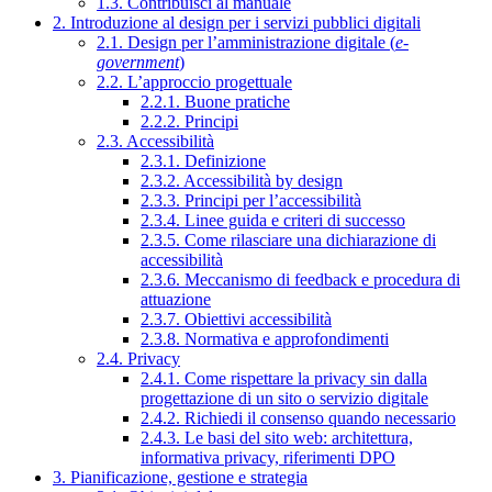
1.3. Contribuisci al manuale
2. Introduzione al design per i servizi pubblici digitali
2.1. Design per l’amministrazione digitale (
e-
government
)
2.2. L’approccio progettuale
2.2.1. Buone pratiche
2.2.2. Principi
2.3. Accessibilità
2.3.1. Definizione
2.3.2. Accessibilità by design
2.3.3. Principi per l’accessibilità
2.3.4. Linee guida e criteri di successo
2.3.5. Come rilasciare una dichiarazione di
accessibilità
2.3.6. Meccanismo di feedback e procedura di
attuazione
2.3.7. Obiettivi accessibilità
2.3.8. Normativa e approfondimenti
2.4. Privacy
2.4.1. Come rispettare la privacy sin dalla
progettazione di un sito o servizio digitale
2.4.2. Richiedi il consenso quando necessario
2.4.3. Le basi del sito web: architettura,
informativa privacy, riferimenti DPO
3. Pianificazione, gestione e strategia