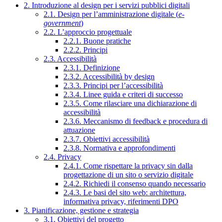
2. Introduzione al design per i servizi pubblici digitali
2.1. Design per l’amministrazione digitale (
e-
government
)
2.2. L’approccio progettuale
2.2.1. Buone pratiche
2.2.2. Principi
2.3. Accessibilità
2.3.1. Definizione
2.3.2. Accessibilità by design
2.3.3. Principi per l’accessibilità
2.3.4. Linee guida e criteri di successo
2.3.5. Come rilasciare una dichiarazione di
accessibilità
2.3.6. Meccanismo di feedback e procedura di
attuazione
2.3.7. Obiettivi accessibilità
2.3.8. Normativa e approfondimenti
2.4. Privacy
2.4.1. Come rispettare la privacy sin dalla
progettazione di un sito o servizio digitale
2.4.2. Richiedi il consenso quando necessario
2.4.3. Le basi del sito web: architettura,
informativa privacy, riferimenti DPO
3. Pianificazione, gestione e strategia
3.1. Obiettivi del progetto