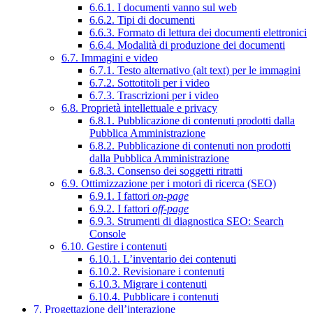
6.6.1. I documenti vanno sul web
6.6.2. Tipi di documenti
6.6.3. Formato di lettura dei documenti elettronici
6.6.4. Modalità di produzione dei documenti
6.7. Immagini e video
6.7.1. Testo alternativo (alt text) per le immagini
6.7.2. Sottotitoli per i video
6.7.3. Trascrizioni per i video
6.8. Proprietà intellettuale e privacy
6.8.1. Pubblicazione di contenuti prodotti dalla
Pubblica Amministrazione
6.8.2. Pubblicazione di contenuti non prodotti
dalla Pubblica Amministrazione
6.8.3. Consenso dei soggetti ritratti
6.9. Ottimizzazione per i motori di ricerca (SEO)
6.9.1. I fattori
on-page
6.9.2. I fattori
off-page
6.9.3. Strumenti di diagnostica SEO: Search
Console
6.10. Gestire i contenuti
6.10.1. L’inventario dei contenuti
6.10.2. Revisionare i contenuti
6.10.3. Migrare i contenuti
6.10.4. Pubblicare i contenuti
7. Progettazione dell’interazione