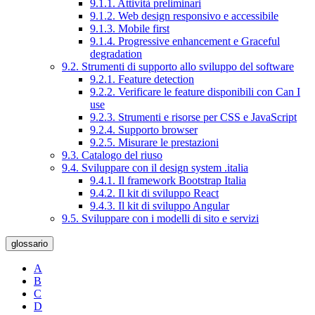
9.1.1. Attività preliminari
9.1.2. Web design responsivo e accessibile
9.1.3. Mobile first
9.1.4. Progressive enhancement e Graceful
degradation
9.2. Strumenti di supporto allo sviluppo del software
9.2.1. Feature detection
9.2.2. Verificare le feature disponibili con Can I
use
9.2.3. Strumenti e risorse per CSS e JavaScript
9.2.4. Supporto browser
9.2.5. Misurare le prestazioni
9.3. Catalogo del riuso
9.4. Sviluppare con il design system .italia
9.4.1. Il framework Bootstrap Italia
9.4.2. Il kit di sviluppo React
9.4.3. Il kit di sviluppo Angular
9.5. Sviluppare con i modelli di sito e servizi
glossario
A
B
C
D