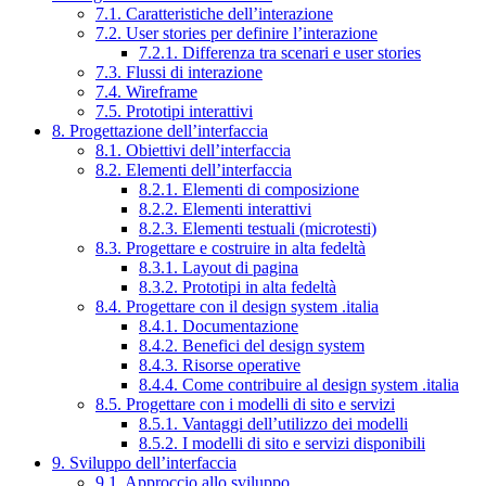
7.1. Caratteristiche dell’interazione
7.2. User stories per definire l’interazione
7.2.1. Differenza tra scenari e user stories
7.3. Flussi di interazione
7.4. Wireframe
7.5. Prototipi interattivi
8. Progettazione dell’interfaccia
8.1. Obiettivi dell’interfaccia
8.2. Elementi dell’interfaccia
8.2.1. Elementi di composizione
8.2.2. Elementi interattivi
8.2.3. Elementi testuali (microtesti)
8.3. Progettare e costruire in alta fedeltà
8.3.1. Layout di pagina
8.3.2. Prototipi in alta fedeltà
8.4. Progettare con il design system .italia
8.4.1. Documentazione
8.4.2. Benefici del design system
8.4.3. Risorse operative
8.4.4. Come contribuire al design system .italia
8.5. Progettare con i modelli di sito e servizi
8.5.1. Vantaggi dell’utilizzo dei modelli
8.5.2. I modelli di sito e servizi disponibili
9. Sviluppo dell’interfaccia
9.1. Approccio allo sviluppo