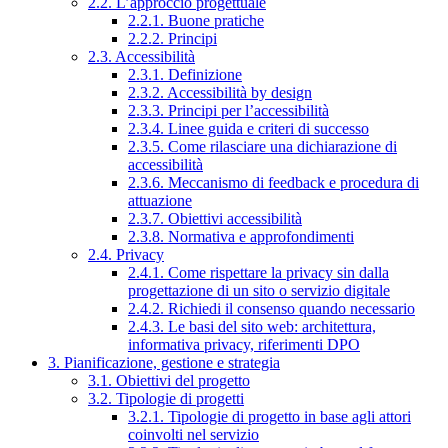
2.2. L’approccio progettuale
2.2.1. Buone pratiche
2.2.2. Principi
2.3. Accessibilità
2.3.1. Definizione
2.3.2. Accessibilità by design
2.3.3. Principi per l’accessibilità
2.3.4. Linee guida e criteri di successo
2.3.5. Come rilasciare una dichiarazione di
accessibilità
2.3.6. Meccanismo di feedback e procedura di
attuazione
2.3.7. Obiettivi accessibilità
2.3.8. Normativa e approfondimenti
2.4. Privacy
2.4.1. Come rispettare la privacy sin dalla
progettazione di un sito o servizio digitale
2.4.2. Richiedi il consenso quando necessario
2.4.3. Le basi del sito web: architettura,
informativa privacy, riferimenti DPO
3. Pianificazione, gestione e strategia
3.1. Obiettivi del progetto
3.2. Tipologie di progetti
3.2.1. Tipologie di progetto in base agli attori
coinvolti nel servizio