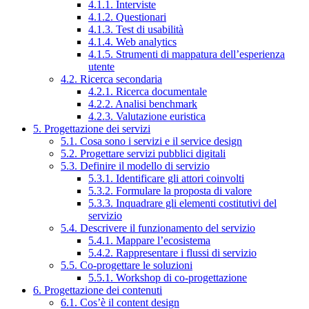
4.1.1. Interviste
4.1.2. Questionari
4.1.3. Test di usabilità
4.1.4. Web analytics
4.1.5. Strumenti di mappatura dell’esperienza
utente
4.2. Ricerca secondaria
4.2.1. Ricerca documentale
4.2.2. Analisi benchmark
4.2.3. Valutazione euristica
5. Progettazione dei servizi
5.1. Cosa sono i servizi e il service design
5.2. Progettare servizi pubblici digitali
5.3. Definire il modello di servizio
5.3.1. Identificare gli attori coinvolti
5.3.2. Formulare la proposta di valore
5.3.3. Inquadrare gli elementi costitutivi del
servizio
5.4. Descrivere il funzionamento del servizio
5.4.1. Mappare l’ecosistema
5.4.2. Rappresentare i flussi di servizio
5.5. Co-progettare le soluzioni
5.5.1. Workshop di co-progettazione
6. Progettazione dei contenuti
6.1. Cos’è il content design