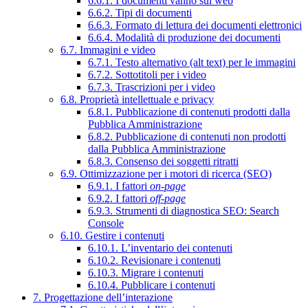
6.6.1. I documenti vanno sul web
6.6.2. Tipi di documenti
6.6.3. Formato di lettura dei documenti elettronici
6.6.4. Modalità di produzione dei documenti
6.7. Immagini e video
6.7.1. Testo alternativo (alt text) per le immagini
6.7.2. Sottotitoli per i video
6.7.3. Trascrizioni per i video
6.8. Proprietà intellettuale e privacy
6.8.1. Pubblicazione di contenuti prodotti dalla
Pubblica Amministrazione
6.8.2. Pubblicazione di contenuti non prodotti
dalla Pubblica Amministrazione
6.8.3. Consenso dei soggetti ritratti
6.9. Ottimizzazione per i motori di ricerca (SEO)
6.9.1. I fattori
on-page
6.9.2. I fattori
off-page
6.9.3. Strumenti di diagnostica SEO: Search
Console
6.10. Gestire i contenuti
6.10.1. L’inventario dei contenuti
6.10.2. Revisionare i contenuti
6.10.3. Migrare i contenuti
6.10.4. Pubblicare i contenuti
7. Progettazione dell’interazione