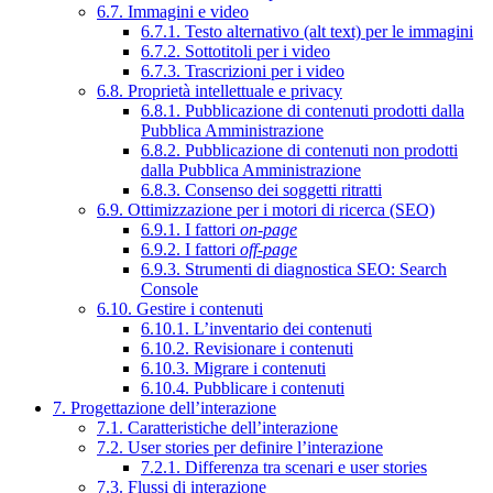
6.7. Immagini e video
6.7.1. Testo alternativo (alt text) per le immagini
6.7.2. Sottotitoli per i video
6.7.3. Trascrizioni per i video
6.8. Proprietà intellettuale e privacy
6.8.1. Pubblicazione di contenuti prodotti dalla
Pubblica Amministrazione
6.8.2. Pubblicazione di contenuti non prodotti
dalla Pubblica Amministrazione
6.8.3. Consenso dei soggetti ritratti
6.9. Ottimizzazione per i motori di ricerca (SEO)
6.9.1. I fattori
on-page
6.9.2. I fattori
off-page
6.9.3. Strumenti di diagnostica SEO: Search
Console
6.10. Gestire i contenuti
6.10.1. L’inventario dei contenuti
6.10.2. Revisionare i contenuti
6.10.3. Migrare i contenuti
6.10.4. Pubblicare i contenuti
7. Progettazione dell’interazione
7.1. Caratteristiche dell’interazione
7.2. User stories per definire l’interazione
7.2.1. Differenza tra scenari e user stories
7.3. Flussi di interazione