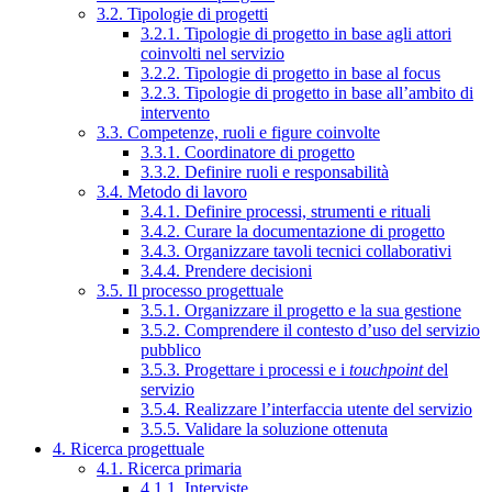
3.2. Tipologie di progetti
3.2.1. Tipologie di progetto in base agli attori
coinvolti nel servizio
3.2.2. Tipologie di progetto in base al focus
3.2.3. Tipologie di progetto in base all’ambito di
intervento
3.3. Competenze, ruoli e figure coinvolte
3.3.1. Coordinatore di progetto
3.3.2. Definire ruoli e responsabilità
3.4. Metodo di lavoro
3.4.1. Definire processi, strumenti e rituali
3.4.2. Curare la documentazione di progetto
3.4.3. Organizzare tavoli tecnici collaborativi
3.4.4. Prendere decisioni
3.5. Il processo progettuale
3.5.1. Organizzare il progetto e la sua gestione
3.5.2. Comprendere il contesto d’uso del servizio
pubblico
3.5.3. Progettare i processi e i
touchpoint
del
servizio
3.5.4. Realizzare l’interfaccia utente del servizio
3.5.5. Validare la soluzione ottenuta
4. Ricerca progettuale
4.1. Ricerca primaria
4.1.1. Interviste