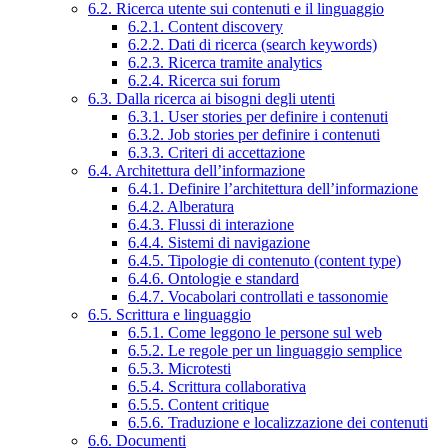
6.2. Ricerca utente sui contenuti e il linguaggio
6.2.1. Content discovery
6.2.2. Dati di ricerca (search keywords)
6.2.3. Ricerca tramite analytics
6.2.4. Ricerca sui forum
6.3. Dalla ricerca ai bisogni degli utenti
6.3.1. User stories per definire i contenuti
6.3.2. Job stories per definire i contenuti
6.3.3. Criteri di accettazione
6.4. Architettura dell’informazione
6.4.1. Definire l’architettura dell’informazione
6.4.2. Alberatura
6.4.3. Flussi di interazione
6.4.4. Sistemi di navigazione
6.4.5. Tipologie di contenuto (content type)
6.4.6. Ontologie e standard
6.4.7. Vocabolari controllati e tassonomie
6.5. Scrittura e linguaggio
6.5.1. Come leggono le persone sul web
6.5.2. Le regole per un linguaggio semplice
6.5.3. Microtesti
6.5.4. Scrittura collaborativa
6.5.5. Content critique
6.5.6. Traduzione e localizzazione dei contenuti
6.6. Documenti