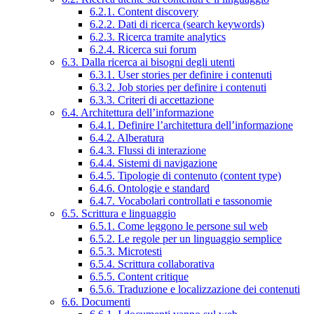
6.2.1. Content discovery
6.2.2. Dati di ricerca (search keywords)
6.2.3. Ricerca tramite analytics
6.2.4. Ricerca sui forum
6.3. Dalla ricerca ai bisogni degli utenti
6.3.1. User stories per definire i contenuti
6.3.2. Job stories per definire i contenuti
6.3.3. Criteri di accettazione
6.4. Architettura dell’informazione
6.4.1. Definire l’architettura dell’informazione
6.4.2. Alberatura
6.4.3. Flussi di interazione
6.4.4. Sistemi di navigazione
6.4.5. Tipologie di contenuto (content type)
6.4.6. Ontologie e standard
6.4.7. Vocabolari controllati e tassonomie
6.5. Scrittura e linguaggio
6.5.1. Come leggono le persone sul web
6.5.2. Le regole per un linguaggio semplice
6.5.3. Microtesti
6.5.4. Scrittura collaborativa
6.5.5. Content critique
6.5.6. Traduzione e localizzazione dei contenuti
6.6. Documenti