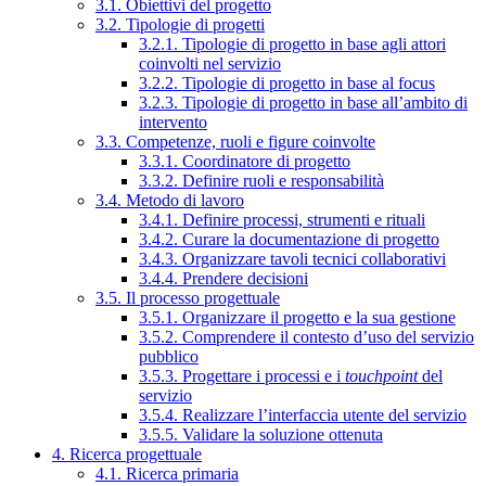
3.1. Obiettivi del progetto
3.2. Tipologie di progetti
3.2.1. Tipologie di progetto in base agli attori
coinvolti nel servizio
3.2.2. Tipologie di progetto in base al focus
3.2.3. Tipologie di progetto in base all’ambito di
intervento
3.3. Competenze, ruoli e figure coinvolte
3.3.1. Coordinatore di progetto
3.3.2. Definire ruoli e responsabilità
3.4. Metodo di lavoro
3.4.1. Definire processi, strumenti e rituali
3.4.2. Curare la documentazione di progetto
3.4.3. Organizzare tavoli tecnici collaborativi
3.4.4. Prendere decisioni
3.5. Il processo progettuale
3.5.1. Organizzare il progetto e la sua gestione
3.5.2. Comprendere il contesto d’uso del servizio
pubblico
3.5.3. Progettare i processi e i
touchpoint
del
servizio
3.5.4. Realizzare l’interfaccia utente del servizio
3.5.5. Validare la soluzione ottenuta
4. Ricerca progettuale
4.1. Ricerca primaria