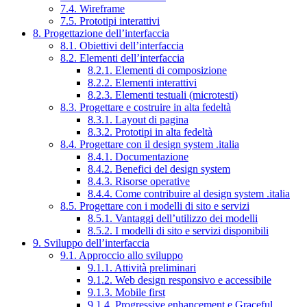
7.4. Wireframe
7.5. Prototipi interattivi
8. Progettazione dell’interfaccia
8.1. Obiettivi dell’interfaccia
8.2. Elementi dell’interfaccia
8.2.1. Elementi di composizione
8.2.2. Elementi interattivi
8.2.3. Elementi testuali (microtesti)
8.3. Progettare e costruire in alta fedeltà
8.3.1. Layout di pagina
8.3.2. Prototipi in alta fedeltà
8.4. Progettare con il design system .italia
8.4.1. Documentazione
8.4.2. Benefici del design system
8.4.3. Risorse operative
8.4.4. Come contribuire al design system .italia
8.5. Progettare con i modelli di sito e servizi
8.5.1. Vantaggi dell’utilizzo dei modelli
8.5.2. I modelli di sito e servizi disponibili
9. Sviluppo dell’interfaccia
9.1. Approccio allo sviluppo
9.1.1. Attività preliminari
9.1.2. Web design responsivo e accessibile
9.1.3. Mobile first
9.1.4. Progressive enhancement e Graceful