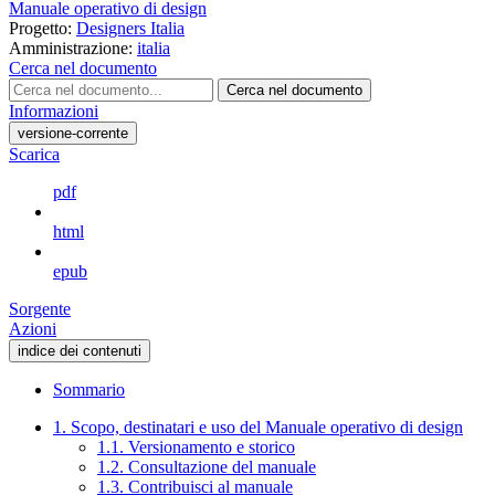
Manuale operativo di design
Progetto:
Designers Italia
Amministrazione:
italia
Cerca nel documento
Cerca nel documento
Informazioni
versione-corrente
Scarica
pdf
html
epub
Sorgente
Azioni
indice dei contenuti
Sommario
1. Scopo, destinatari e uso del Manuale operativo di design
1.1. Versionamento e storico
1.2. Consultazione del manuale
1.3. Contribuisci al manuale