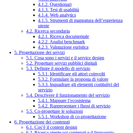
4.1.2. Questionari
4.1.3. Test di usabilità
4.1.4. Web analytics
4.1.5. Strumenti di mappatura dell’esperienza
utente
4.2. Ricerca secondaria
4.2.1. Ricerca documentale
4.2.2. Analisi benchmark
4.2.3. Valutazione euristica
5. Progettazione dei servizi
5.1. Cosa sono i servizi e il service design
5.2. Progettare servizi pubblici digitali
5.3. Definire il modello di servizio
5.3.1. Identificare gli attori coinvolti
5.3.2. Formulare la proposta di valore
5.3.3. Inquadrare gli elementi costitutivi del
servizio
5.4. Descrivere il funzionamento del servizio
5.4.1. Mappare l’ecosistema
5.4.2. Rappresentare i flussi di servizio
5.5. Co-progettare le soluzioni
5.5.1. Workshop di co-progettazione
6. Progettazione dei contenuti
6.1. Cos’è il content design
6.2. Ricerca utente sui contenuti e il linguaggio