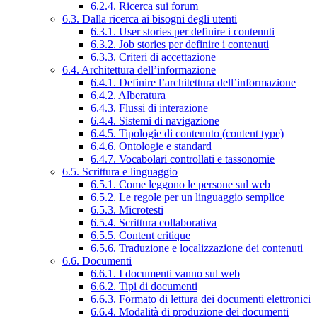
6.2.4. Ricerca sui forum
6.3. Dalla ricerca ai bisogni degli utenti
6.3.1. User stories per definire i contenuti
6.3.2. Job stories per definire i contenuti
6.3.3. Criteri di accettazione
6.4. Architettura dell’informazione
6.4.1. Definire l’architettura dell’informazione
6.4.2. Alberatura
6.4.3. Flussi di interazione
6.4.4. Sistemi di navigazione
6.4.5. Tipologie di contenuto (content type)
6.4.6. Ontologie e standard
6.4.7. Vocabolari controllati e tassonomie
6.5. Scrittura e linguaggio
6.5.1. Come leggono le persone sul web
6.5.2. Le regole per un linguaggio semplice
6.5.3. Microtesti
6.5.4. Scrittura collaborativa
6.5.5. Content critique
6.5.6. Traduzione e localizzazione dei contenuti
6.6. Documenti
6.6.1. I documenti vanno sul web
6.6.2. Tipi di documenti
6.6.3. Formato di lettura dei documenti elettronici
6.6.4. Modalità di produzione dei documenti