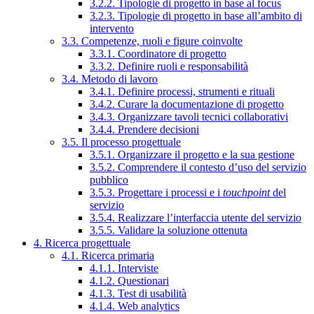
3.2.2. Tipologie di progetto in base al focus
3.2.3. Tipologie di progetto in base all’ambito di
intervento
3.3. Competenze, ruoli e figure coinvolte
3.3.1. Coordinatore di progetto
3.3.2. Definire ruoli e responsabilità
3.4. Metodo di lavoro
3.4.1. Definire processi, strumenti e rituali
3.4.2. Curare la documentazione di progetto
3.4.3. Organizzare tavoli tecnici collaborativi
3.4.4. Prendere decisioni
3.5. Il processo progettuale
3.5.1. Organizzare il progetto e la sua gestione
3.5.2. Comprendere il contesto d’uso del servizio
pubblico
3.5.3. Progettare i processi e i
touchpoint
del
servizio
3.5.4. Realizzare l’interfaccia utente del servizio
3.5.5. Validare la soluzione ottenuta
4. Ricerca progettuale
4.1. Ricerca primaria
4.1.1. Interviste
4.1.2. Questionari
4.1.3. Test di usabilità
4.1.4. Web analytics