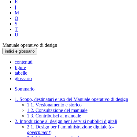
E
I
M
O
S
T
U
Manuale operativo di design
indici e glossario
contenuti
figure
tabelle
glossario
Sommario
1. Scopo, destinatari e uso del Manuale operativo di design
1.1. Versionamento e storico
1.2. Consultazione del manuale
1.3. Contribuisci al manuale
2. Introduzione al design per i servizi pubblici digitali
2.1. Design per l’amministrazione digitale (
e-
government
)