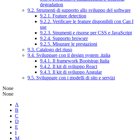
degradation
9.2. Strumenti di supporto allo sviluppo del software
9.2.1. Feature detection
9.2.2. Verificare le feature disponibili con Can I
use
9.2.3. Strumenti e risorse per CSS e JavaScript
9.2.4. Supporto browser
9.2.5. Misurare le prestazioni
9.3. Catalogo del riuso
9.4. Sviluppare con il design system .italia
9.4.1. Il framework Bootstrap Italia
9.4.2. Il kit di sviluppo React
9.4.3. Il kit di sviluppo Angular
9.5. Sviluppare con i modelli di sito e servizi
None
None
A
B
C
D
E
I
M