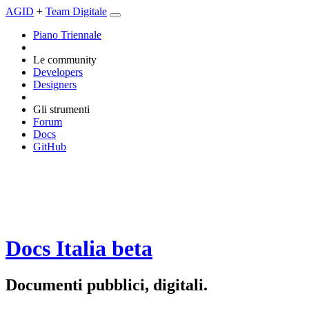
AGID
+
Team Digitale
Piano Triennale
Le community
Developers
Designers
Gli strumenti
Forum
Docs
GitHub
Docs Italia
beta
Documenti pubblici, digitali.