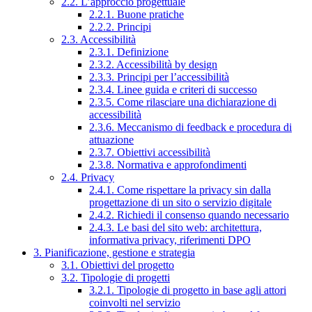
2.2. L’approccio progettuale
2.2.1. Buone pratiche
2.2.2. Principi
2.3. Accessibilità
2.3.1. Definizione
2.3.2. Accessibilità by design
2.3.3. Principi per l’accessibilità
2.3.4. Linee guida e criteri di successo
2.3.5. Come rilasciare una dichiarazione di
accessibilità
2.3.6. Meccanismo di feedback e procedura di
attuazione
2.3.7. Obiettivi accessibilità
2.3.8. Normativa e approfondimenti
2.4. Privacy
2.4.1. Come rispettare la privacy sin dalla
progettazione di un sito o servizio digitale
2.4.2. Richiedi il consenso quando necessario
2.4.3. Le basi del sito web: architettura,
informativa privacy, riferimenti DPO
3. Pianificazione, gestione e strategia
3.1. Obiettivi del progetto
3.2. Tipologie di progetti
3.2.1. Tipologie di progetto in base agli attori
coinvolti nel servizio