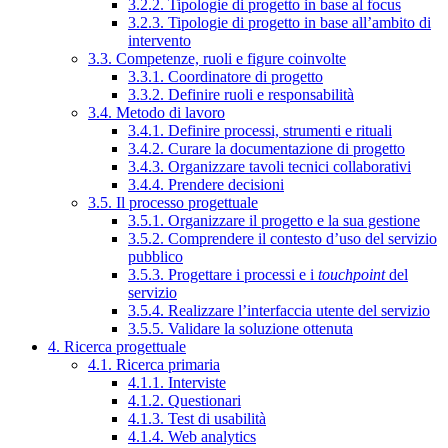
3.2.2. Tipologie di progetto in base al focus
3.2.3. Tipologie di progetto in base all’ambito di
intervento
3.3. Competenze, ruoli e figure coinvolte
3.3.1. Coordinatore di progetto
3.3.2. Definire ruoli e responsabilità
3.4. Metodo di lavoro
3.4.1. Definire processi, strumenti e rituali
3.4.2. Curare la documentazione di progetto
3.4.3. Organizzare tavoli tecnici collaborativi
3.4.4. Prendere decisioni
3.5. Il processo progettuale
3.5.1. Organizzare il progetto e la sua gestione
3.5.2. Comprendere il contesto d’uso del servizio
pubblico
3.5.3. Progettare i processi e i
touchpoint
del
servizio
3.5.4. Realizzare l’interfaccia utente del servizio
3.5.5. Validare la soluzione ottenuta
4. Ricerca progettuale
4.1. Ricerca primaria
4.1.1. Interviste
4.1.2. Questionari
4.1.3. Test di usabilità
4.1.4. Web analytics