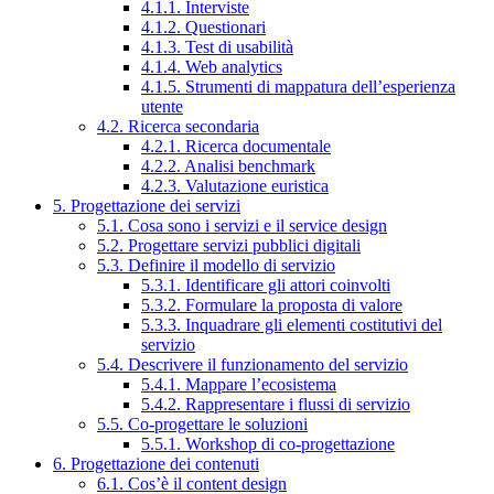
4.1.1. Interviste
4.1.2. Questionari
4.1.3. Test di usabilità
4.1.4. Web analytics
4.1.5. Strumenti di mappatura dell’esperienza
utente
4.2. Ricerca secondaria
4.2.1. Ricerca documentale
4.2.2. Analisi benchmark
4.2.3. Valutazione euristica
5. Progettazione dei servizi
5.1. Cosa sono i servizi e il service design
5.2. Progettare servizi pubblici digitali
5.3. Definire il modello di servizio
5.3.1. Identificare gli attori coinvolti
5.3.2. Formulare la proposta di valore
5.3.3. Inquadrare gli elementi costitutivi del
servizio
5.4. Descrivere il funzionamento del servizio
5.4.1. Mappare l’ecosistema
5.4.2. Rappresentare i flussi di servizio
5.5. Co-progettare le soluzioni
5.5.1. Workshop di co-progettazione
6. Progettazione dei contenuti
6.1. Cos’è il content design