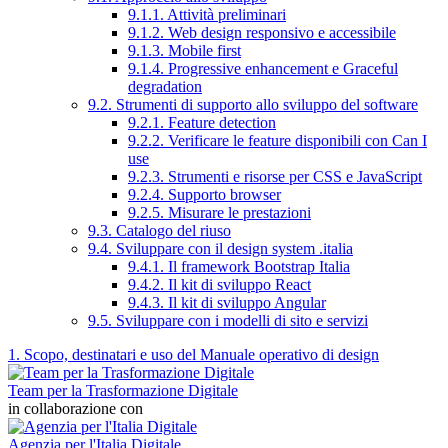
9.1.1. Attività preliminari
9.1.2. Web design responsivo e accessibile
9.1.3. Mobile first
9.1.4. Progressive enhancement e Graceful
degradation
9.2. Strumenti di supporto allo sviluppo del software
9.2.1. Feature detection
9.2.2. Verificare le feature disponibili con Can I
use
9.2.3. Strumenti e risorse per CSS e JavaScript
9.2.4. Supporto browser
9.2.5. Misurare le prestazioni
9.3. Catalogo del riuso
9.4. Sviluppare con il design system .italia
9.4.1. Il framework Bootstrap Italia
9.4.2. Il kit di sviluppo React
9.4.3. Il kit di sviluppo Angular
9.5. Sviluppare con i modelli di sito e servizi
1. Scopo, destinatari e uso del Manuale operativo di design
Team per la Trasformazione Digitale
in collaborazione con
Agenzia per l'Italia Digitale