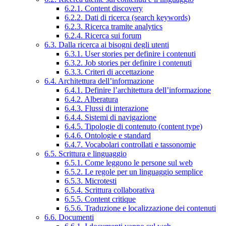
6.2.1. Content discovery
6.2.2. Dati di ricerca (search keywords)
6.2.3. Ricerca tramite analytics
6.2.4. Ricerca sui forum
6.3. Dalla ricerca ai bisogni degli utenti
6.3.1. User stories per definire i contenuti
6.3.2. Job stories per definire i contenuti
6.3.3. Criteri di accettazione
6.4. Architettura dell’informazione
6.4.1. Definire l’architettura dell’informazione
6.4.2. Alberatura
6.4.3. Flussi di interazione
6.4.4. Sistemi di navigazione
6.4.5. Tipologie di contenuto (content type)
6.4.6. Ontologie e standard
6.4.7. Vocabolari controllati e tassonomie
6.5. Scrittura e linguaggio
6.5.1. Come leggono le persone sul web
6.5.2. Le regole per un linguaggio semplice
6.5.3. Microtesti
6.5.4. Scrittura collaborativa
6.5.5. Content critique
6.5.6. Traduzione e localizzazione dei contenuti
6.6. Documenti