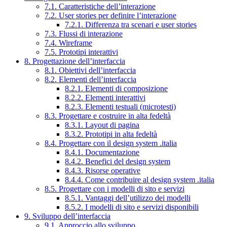
7.1. Caratteristiche dell’interazione
7.2. User stories per definire l’interazione
7.2.1. Differenza tra scenari e user stories
7.3. Flussi di interazione
7.4. Wireframe
7.5. Prototipi interattivi
8. Progettazione dell’interfaccia
8.1. Obiettivi dell’interfaccia
8.2. Elementi dell’interfaccia
8.2.1. Elementi di composizione
8.2.2. Elementi interattivi
8.2.3. Elementi testuali (microtesti)
8.3. Progettare e costruire in alta fedeltà
8.3.1. Layout di pagina
8.3.2. Prototipi in alta fedeltà
8.4. Progettare con il design system .italia
8.4.1. Documentazione
8.4.2. Benefici del design system
8.4.3. Risorse operative
8.4.4. Come contribuire al design system .italia
8.5. Progettare con i modelli di sito e servizi
8.5.1. Vantaggi dell’utilizzo dei modelli
8.5.2. I modelli di sito e servizi disponibili
9. Sviluppo dell’interfaccia
9.1. Approccio allo sviluppo