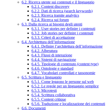
6.2. Ricerca utente sui contenuti e il linguaggio
6.2.1. Content discovery
6.2.2. Dati di ricerca (search keywords)
6.2.3. Ricerca tramite analytics
6.2.4. Ricerca sui forum
6.3. Dalla ricerca ai bisogni degli utenti
6.3.1. User stories per definire i contenuti
6.3.2. Job stories per definire i contenuti
6.3.3. Criteri di accettazione
6.4. Architettura dell’informazione
6.4.1. Definire l’architettura dell’informazione
6.4.2. Alberatura
6.4.3. Flussi di interazione
6.4.4. Sistemi di navigazione
6.4.5. Tipologie di contenuto (content type)
6.4.6. Ontologie e standard
6.4.7. Vocabolari controllati e tassonomie
6.5. Scrittura e linguaggio
6.5.1. Come leggono le persone sul web
6.5.2. Le regole per un linguaggio semplice
6.5.3. Microtesti
6.5.4. Scrittura collaborativa
6.5.5. Content critique
6.5.6. Traduzione e localizzazione dei contenuti
6.6. Documenti