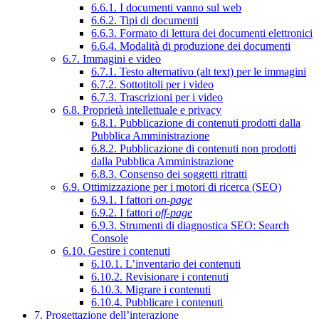
6.6.1. I documenti vanno sul web
6.6.2. Tipi di documenti
6.6.3. Formato di lettura dei documenti elettronici
6.6.4. Modalità di produzione dei documenti
6.7. Immagini e video
6.7.1. Testo alternativo (alt text) per le immagini
6.7.2. Sottotitoli per i video
6.7.3. Trascrizioni per i video
6.8. Proprietà intellettuale e privacy
6.8.1. Pubblicazione di contenuti prodotti dalla
Pubblica Amministrazione
6.8.2. Pubblicazione di contenuti non prodotti
dalla Pubblica Amministrazione
6.8.3. Consenso dei soggetti ritratti
6.9. Ottimizzazione per i motori di ricerca (SEO)
6.9.1. I fattori
on-page
6.9.2. I fattori
off-page
6.9.3. Strumenti di diagnostica SEO: Search
Console
6.10. Gestire i contenuti
6.10.1. L’inventario dei contenuti
6.10.2. Revisionare i contenuti
6.10.3. Migrare i contenuti
6.10.4. Pubblicare i contenuti
7. Progettazione dell’interazione