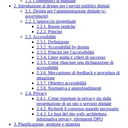
1.3. Contribuisci al manuale
2. Introduzione al design per i servizi pubblici digitali
2.1. Design per l’amministrazione digitale (
e-
government
)
2.2. L’approccio progettuale
2.2.1. Buone pratiche
2.2.2. Principi
2.3. Accessibilità
2.3.1. Definizione
2.3.2. Accessibilità by design
2.3.3. Principi per l’accessibilità
2.3.4. Linee guida e criteri di successo
2.3.5. Come rilasciare una dichiarazione di
accessibilità
2.3.6. Meccanismo di feedback e procedura di
attuazione
2.3.7. Obiettivi accessibilità
2.3.8. Normativa e approfondimenti
2.4. Privacy
2.4.1. Come rispettare la privacy sin dalla
progettazione di un sito o servizio digitale
2.4.2. Richiedi il consenso quando necessario
2.4.3. Le basi del sito web: architettura,
informativa privacy, riferimenti DPO
3. Pianificazione, gestione e strategia