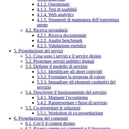
4.1.2. Questionari
4.1.3. Test di usabilità
4.1.4. Web analytics
4.1.5. Strumenti di mappatura dell’esperienza
utente
4.2. Ricerca secondaria
4.2.1. Ricerca documentale
4.2.2. Analisi benchmark
4.2.3. Valutazione euristica
5. Progettazione dei servizi
5.1. Cosa sono i servizi e il service design
5.2. Progettare servizi pubblici digitali
5.3. Definire il modello di servizio
5.3.1. Identificare gli attori coinvolti
5.3.2. Formulare la proposta di valore
5.3.3. Inquadrare gli elementi costitutivi del
servizio
5.4. Descrivere il funzionamento del servizio
5.4.1. Mappare l’ecosistema
5.4.2. Rappresentare i flussi di servizio
5.5. Co-progettare le soluzioni
5.5.1. Workshop di co-progettazione
6. Progettazione dei contenuti
6.1. Cos’è il content design
6.2. Ricerca utente sui contenuti e il linguaggio