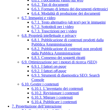
6.6.1. I documenti vanno sul web
6.6.2. Tipi di documenti
6.6.3. Formato di lettura dei documenti elettronici
6.6.4. Modalità di produzione dei documenti
6.7. Immagini e video
6.7.1. Testo alternativo (alt text) per le immagini
6.7.2. Sottotitoli per i video
6.7.3. Trascrizioni per i video
6.8. Proprietà intellettuale e privacy
6.8.1. Pubblicazione di contenuti prodotti dalla
Pubblica Amministrazione
6.8.2. Pubblicazione di contenuti non prodotti
dalla Pubblica Amministrazione
6.8.3. Consenso dei soggetti ritratti
6.9. Ottimizzazione per i motori di ricerca (SEO)
6.9.1. I fattori
on-page
6.9.2. I fattori
off-page
6.9.3. Strumenti di diagnostica SEO: Search
Console
6.10. Gestire i contenuti
6.10.1. L’inventario dei contenuti
6.10.2. Revisionare i contenuti
6.10.3. Migrare i contenuti
6.10.4. Pubblicare i contenuti
7. Progettazione dell’interazione