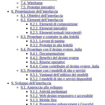
7.4. Wireframe
7.5. Prototipi interattivi
8. Progettazione dell’interfaccia
8.1. Obiettivi dell’interfaccia
8.2. Elementi dell’interfaccia
8.2.1. Elementi di composizione
8.2.2. Elementi interattivi
8.2.3. Elementi testuali (microtesti)
8.3. Progettare e costruire in alta fedeltà
8.3.1. Layout di pagina
8.3.2. Prototipi in alta fedeltà
8.4. Progettare con il design system .italia
8.4.1. Documentazione
8.4.2. Benefici del design system
8.4.3. Risorse operative
8.4.4. Come contribuire al design system .italia
8.5. Progettare con i modelli di sito e servizi
8.5.1. Vantaggi dell’utilizzo dei modelli
8.5.2. I modelli di sito e servizi disponibili
9. Sviluppo dell’interfaccia
9.1. Approccio allo sviluppo
9.1.1. Attività preliminari
9.1.2. Web design responsivo e accessibile
9.1.3. Mobile first
9.1.4. Progressive enhancement e Graceful