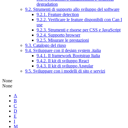
degradation
9.2. Strumenti di supporto allo sviluppo del software
9.2.1. Feature detection
9.2.2. Verificare le feature disponibili con Can I
use
9.2.3. Strumenti e risorse per CSS e JavaScript
9.2.4. Supporto browser
9.2.5. Misurare le prestazioni
9.3. Catalogo del riuso
9.4. Sviluppare con il design system .italia
9.4.1. Il framework Bootstrap Italia
9.4.2. Il kit di sviluppo React
9.4.3. Il kit di sviluppo Angular
9.5. Sviluppare con i modelli di sito e servizi
None
None
A
B
C
D
E
I
M