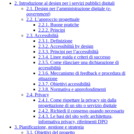
2. Introduzione al design per i servizi pubblici digitali
2.1. Design per l’amministrazione digitale (
e-
government
)
2.2. L’approccio progettuale
2.2.1. Buone pratiche
2.2.2. Principi
2.3. Accessibilità
2.3.1. Definizione
2.3.2. Accessibilità by design
2.3.3. Principi per l’accessibilità
2.3.4. Linee guida e criteri di successo
2.3.5. Come rilasciare una dichiarazione di
accessibilità
2.3.6. Meccanismo di feedback e procedura di
attuazione
2.3.7. Obiettivi accessibilità
2.3.8. Normativa e approfondimenti
2.4. Privacy
2.4.1. Come rispettare la privacy sin dalla
progettazione di un sito o servizio digitale
2.4.2. Richiedi il consenso quando necessario
2.4.3. Le basi del sito web: architettura,
informativa privacy, riferimenti DPO
3. Pianificazione, gestione e strategia
3.1. Obiettivi del progetto