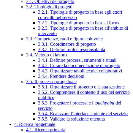
3.1. Obiettivi del progetto
3.2. Tipologie di progetti
3.2.1. Tipologie di progetto in base agli attori
coinvolti nel servizio
3.2.2. Tipologie di progetto in base al focus
3.2.3. Tipologie di progetto in base all’ambito di
intervento
3.3. Competenze, ruoli e figure coinvolte
3.3.1. Coordinatore di progetto
3.3.2. Definire ruoli e responsabilità
3.4. Metodo di lavoro
3.4.1. Definire processi, strumenti e rituali
3.4.2. Curare la documentazione di progetto
3.4.3. Organizzare tavoli tecnici collaborativi
3.4.4. Prendere decisioni
3.5. Il processo progettuale
3.5.1. Organizzare il progetto e la sua gestione
3.5.2. Comprendere il contesto d’uso del servizio
pubblico
3.5.3. Progettare i processi e i
touchpoint
del
servizio
3.5.4. Realizzare l’interfaccia utente del servizio
3.5.5. Validare la soluzione ottenuta
4. Ricerca progettuale
4.1. Ricerca primaria