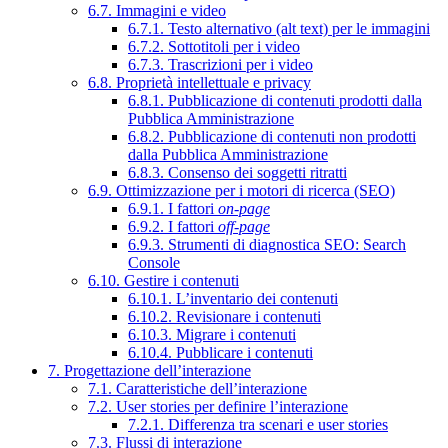
6.7. Immagini e video
6.7.1. Testo alternativo (alt text) per le immagini
6.7.2. Sottotitoli per i video
6.7.3. Trascrizioni per i video
6.8. Proprietà intellettuale e privacy
6.8.1. Pubblicazione di contenuti prodotti dalla
Pubblica Amministrazione
6.8.2. Pubblicazione di contenuti non prodotti
dalla Pubblica Amministrazione
6.8.3. Consenso dei soggetti ritratti
6.9. Ottimizzazione per i motori di ricerca (SEO)
6.9.1. I fattori
on-page
6.9.2. I fattori
off-page
6.9.3. Strumenti di diagnostica SEO: Search
Console
6.10. Gestire i contenuti
6.10.1. L’inventario dei contenuti
6.10.2. Revisionare i contenuti
6.10.3. Migrare i contenuti
6.10.4. Pubblicare i contenuti
7. Progettazione dell’interazione
7.1. Caratteristiche dell’interazione
7.2. User stories per definire l’interazione
7.2.1. Differenza tra scenari e user stories
7.3. Flussi di interazione