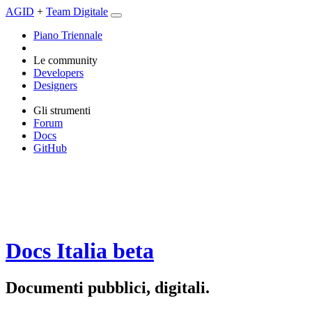
AGID
+
Team Digitale
Piano Triennale
Le community
Developers
Designers
Gli strumenti
Forum
Docs
GitHub
Docs Italia
beta
Documenti pubblici, digitali.