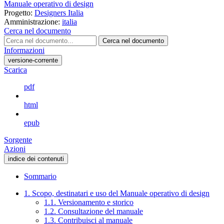
Manuale operativo di design
Progetto:
Designers Italia
Amministrazione:
italia
Cerca nel documento
Cerca nel documento
Informazioni
versione-corrente
Scarica
pdf
html
epub
Sorgente
Azioni
indice dei contenuti
Sommario
1. Scopo, destinatari e uso del Manuale operativo di design
1.1. Versionamento e storico
1.2. Consultazione del manuale
1.3. Contribuisci al manuale