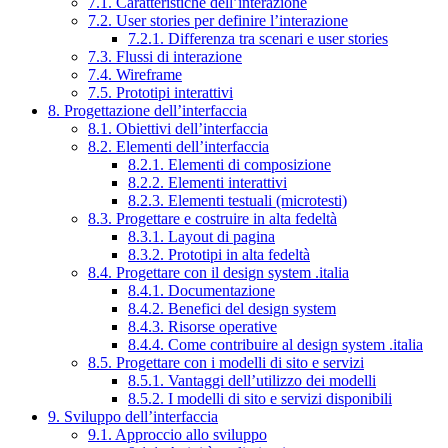
7.1. Caratteristiche dell’interazione
7.2. User stories per definire l’interazione
7.2.1. Differenza tra scenari e user stories
7.3. Flussi di interazione
7.4. Wireframe
7.5. Prototipi interattivi
8. Progettazione dell’interfaccia
8.1. Obiettivi dell’interfaccia
8.2. Elementi dell’interfaccia
8.2.1. Elementi di composizione
8.2.2. Elementi interattivi
8.2.3. Elementi testuali (microtesti)
8.3. Progettare e costruire in alta fedeltà
8.3.1. Layout di pagina
8.3.2. Prototipi in alta fedeltà
8.4. Progettare con il design system .italia
8.4.1. Documentazione
8.4.2. Benefici del design system
8.4.3. Risorse operative
8.4.4. Come contribuire al design system .italia
8.5. Progettare con i modelli di sito e servizi
8.5.1. Vantaggi dell’utilizzo dei modelli
8.5.2. I modelli di sito e servizi disponibili
9. Sviluppo dell’interfaccia
9.1. Approccio allo sviluppo