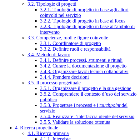
3.2. Tipologie di progetti
3.2.1. Tipologie di progetto in base agli attori
coinvolti nel servizio
3.2.2. Tipologie di progetto in base al focus
3.2.3. Tipologie di progetto in base all’ambito di
intervento
3.3. Competenze, ruoli e figure coinvolte
3.3.1. Coordinatore di progetto
3.3.2. Definire ruoli e responsabilità
3.4. Metodo di lavoro
3.4.1. Definire processi, strumenti e rituali
3.4.2. Curare la documentazione di progetto
3.4.3. Organizzare tavoli tecnici collaborativi
3.4.4. Prendere decisioni
3.5. Il processo progettuale
3.5.1. Organizzare il progetto e la sua gestione
3.5.2. Comprendere il contesto d’uso del servizio
pubblico
3.5.3. Progettare i processi e i
touchpoint
del
servizio
3.5.4. Realizzare l’interfaccia utente del servizio
3.5.5. Validare la soluzione ottenuta
4. Ricerca progettuale
4.1. Ricerca primaria
4.1.1. Interviste