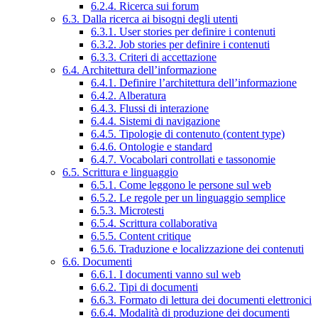
6.2.4. Ricerca sui forum
6.3. Dalla ricerca ai bisogni degli utenti
6.3.1. User stories per definire i contenuti
6.3.2. Job stories per definire i contenuti
6.3.3. Criteri di accettazione
6.4. Architettura dell’informazione
6.4.1. Definire l’architettura dell’informazione
6.4.2. Alberatura
6.4.3. Flussi di interazione
6.4.4. Sistemi di navigazione
6.4.5. Tipologie di contenuto (content type)
6.4.6. Ontologie e standard
6.4.7. Vocabolari controllati e tassonomie
6.5. Scrittura e linguaggio
6.5.1. Come leggono le persone sul web
6.5.2. Le regole per un linguaggio semplice
6.5.3. Microtesti
6.5.4. Scrittura collaborativa
6.5.5. Content critique
6.5.6. Traduzione e localizzazione dei contenuti
6.6. Documenti
6.6.1. I documenti vanno sul web
6.6.2. Tipi di documenti
6.6.3. Formato di lettura dei documenti elettronici
6.6.4. Modalità di produzione dei documenti