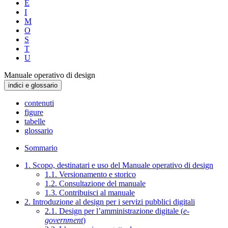
E
I
M
O
S
T
U
Manuale operativo di design
indici e glossario
contenuti
figure
tabelle
glossario
Sommario
1. Scopo, destinatari e uso del Manuale operativo di design
1.1. Versionamento e storico
1.2. Consultazione del manuale
1.3. Contribuisci al manuale
2. Introduzione al design per i servizi pubblici digitali
2.1. Design per l’amministrazione digitale (
e-
government
)