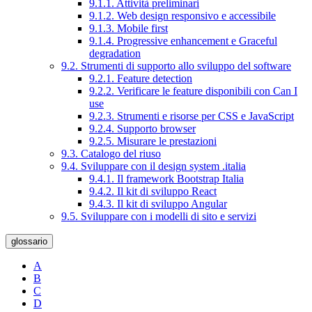
9.1.1. Attività preliminari
9.1.2. Web design responsivo e accessibile
9.1.3. Mobile first
9.1.4. Progressive enhancement e Graceful
degradation
9.2. Strumenti di supporto allo sviluppo del software
9.2.1. Feature detection
9.2.2. Verificare le feature disponibili con Can I
use
9.2.3. Strumenti e risorse per CSS e JavaScript
9.2.4. Supporto browser
9.2.5. Misurare le prestazioni
9.3. Catalogo del riuso
9.4. Sviluppare con il design system .italia
9.4.1. Il framework Bootstrap Italia
9.4.2. Il kit di sviluppo React
9.4.3. Il kit di sviluppo Angular
9.5. Sviluppare con i modelli di sito e servizi
glossario
A
B
C
D