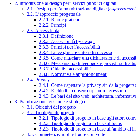
2. Introduzione al design per i servizi pubblici digitali
2.1. Design per l’amministrazione digitale (
e-government
2.2. L’approccio progettuale
2.2.1. Buone pratiche
2.2.2. Principi
2.3. Accessibilità
2.3.1. Definizione
2.3.2. Accessibilità by design
2.3.3. Principi per l’accessibilità
2.3.4. Linee guida e criteri di successo
2.3.5. Come rilasciare una dichiarazione di accessib
2.3.6. Meccanismo di feedback e procedura di attu
2.3.7. Obiettivi accessibilità
2.3.8. Normativa e approfondimenti
2.4. Privacy
2.4.1. Come rispettare la privacy sin dalla progettaz
2.4.2. Richiedi il consenso quando necessario
2.4.3. Le basi del sito web: architettura, informati
3. Pianificazione, gestione e strategia
3.1. Obiettivi del progetto
3.2. Tipologie di progetti
3.2.1. Tipologie di progetto in base agli attori coinv
3.2.2. Tipologie di progetto in base al focus
3.2.3. Tipologie di progetto in base all’ambito di i
3.3. Competenze, ruoli e figure coinvolte