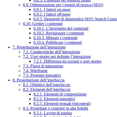
6.8.3. Consenso dei soggetti ritratti
6.9. Ottimizzazione per i motori di ricerca (SEO)
6.9.1. I fattori
on-page
6.9.2. I fattori
off-page
6.9.3. Strumenti di diagnostica SEO: Search Cons
6.10. Gestire i contenuti
6.10.1. L’inventario dei contenuti
6.10.2. Revisionare i contenuti
6.10.3. Migrare i contenuti
6.10.4. Pubblicare i contenuti
7. Progettazione dell’interazione
7.1. Caratteristiche dell’interazione
7.2. User stories per definire l’interazione
7.2.1. Differenza tra scenari e user stories
7.3. Flussi di interazione
7.4. Wireframe
7.5. Prototipi interattivi
8. Progettazione dell’interfaccia
8.1. Obiettivi dell’interfaccia
8.2. Elementi dell’interfaccia
8.2.1. Elementi di composizione
8.2.2. Elementi interattivi
8.2.3. Elementi testuali (microtesti)
8.3. Progettare e costruire in alta fedeltà
8.3.1. Layout di pagina