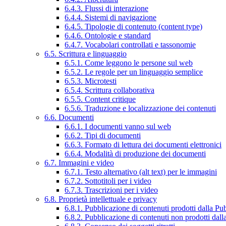
6.4.3. Flussi di interazione
6.4.4. Sistemi di navigazione
6.4.5. Tipologie di contenuto (content type)
6.4.6. Ontologie e standard
6.4.7. Vocabolari controllati e tassonomie
6.5. Scrittura e linguaggio
6.5.1. Come leggono le persone sul web
6.5.2. Le regole per un linguaggio semplice
6.5.3. Microtesti
6.5.4. Scrittura collaborativa
6.5.5. Content critique
6.5.6. Traduzione e localizzazione dei contenuti
6.6. Documenti
6.6.1. I documenti vanno sul web
6.6.2. Tipi di documenti
6.6.3. Formato di lettura dei documenti elettronici
6.6.4. Modalità di produzione dei documenti
6.7. Immagini e video
6.7.1. Testo alternativo (alt text) per le immagini
6.7.2. Sottotitoli per i video
6.7.3. Trascrizioni per i video
6.8. Proprietà intellettuale e privacy
6.8.1. Pubblicazione di contenuti prodotti dalla P
6.8.2. Pubblicazione di contenuti non prodotti dal