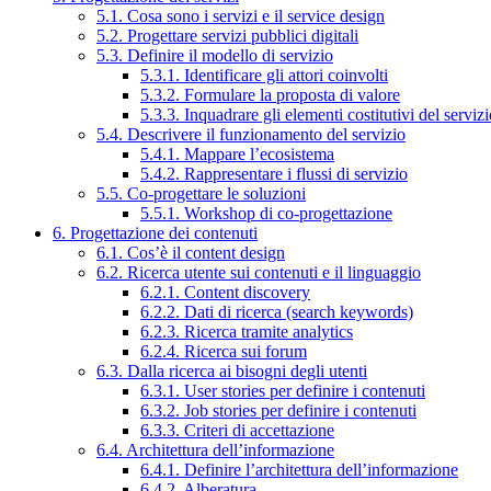
5.1. Cosa sono i servizi e il service design
5.2. Progettare servizi pubblici digitali
5.3. Definire il modello di servizio
5.3.1. Identificare gli attori coinvolti
5.3.2. Formulare la proposta di valore
5.3.3. Inquadrare gli elementi costitutivi del serviz
5.4. Descrivere il funzionamento del servizio
5.4.1. Mappare l’ecosistema
5.4.2. Rappresentare i flussi di servizio
5.5. Co-progettare le soluzioni
5.5.1. Workshop di co-progettazione
6. Progettazione dei contenuti
6.1. Cos’è il content design
6.2. Ricerca utente sui contenuti e il linguaggio
6.2.1. Content discovery
6.2.2. Dati di ricerca (search keywords)
6.2.3. Ricerca tramite analytics
6.2.4. Ricerca sui forum
6.3. Dalla ricerca ai bisogni degli utenti
6.3.1. User stories per definire i contenuti
6.3.2. Job stories per definire i contenuti
6.3.3. Criteri di accettazione
6.4. Architettura dell’informazione
6.4.1. Definire l’architettura dell’informazione
6.4.2. Alberatura