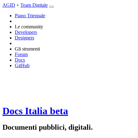
AGID
+
Team Digitale
Piano Triennale
Le community
Developers
Designers
Gli strumenti
Forum
Docs
GitHub
Docs Italia
beta
Documenti pubblici, digitali.