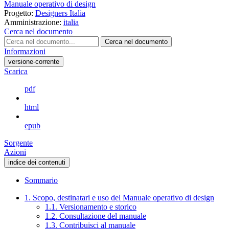
Manuale operativo di design
Progetto:
Designers Italia
Amministrazione:
italia
Cerca nel documento
Cerca nel documento
Informazioni
versione-corrente
Scarica
pdf
html
epub
Sorgente
Azioni
indice dei contenuti
Sommario
1. Scopo, destinatari e uso del Manuale operativo di design
1.1. Versionamento e storico
1.2. Consultazione del manuale
1.3. Contribuisci al manuale