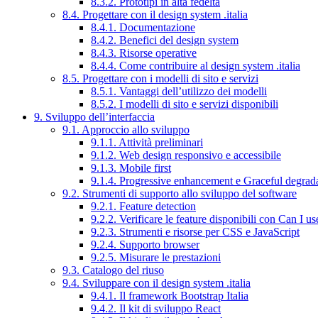
8.3.2. Prototipi in alta fedeltà
8.4. Progettare con il design system .italia
8.4.1. Documentazione
8.4.2. Benefici del design system
8.4.3. Risorse operative
8.4.4. Come contribuire al design system .italia
8.5. Progettare con i modelli di sito e servizi
8.5.1. Vantaggi dell’utilizzo dei modelli
8.5.2. I modelli di sito e servizi disponibili
9. Sviluppo dell’interfaccia
9.1. Approccio allo sviluppo
9.1.1. Attività preliminari
9.1.2. Web design responsivo e accessibile
9.1.3. Mobile first
9.1.4. Progressive enhancement e Graceful degrad
9.2. Strumenti di supporto allo sviluppo del software
9.2.1. Feature detection
9.2.2. Verificare le feature disponibili con Can I us
9.2.3. Strumenti e risorse per CSS e JavaScript
9.2.4. Supporto browser
9.2.5. Misurare le prestazioni
9.3. Catalogo del riuso
9.4. Sviluppare con il design system .italia
9.4.1. Il framework Bootstrap Italia
9.4.2. Il kit di sviluppo React