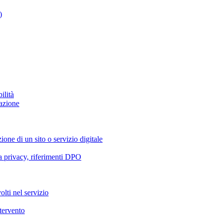
)
ilità
azione
ione di un sito o servizio digitale
va privacy, riferimenti DPO
olti nel servizio
ntervento