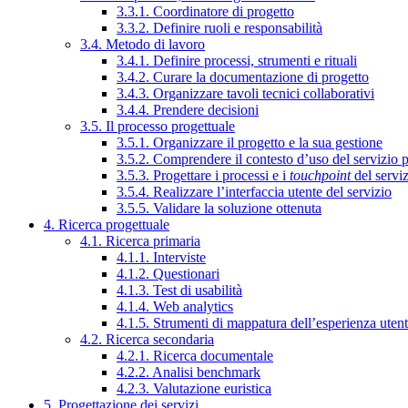
3.3.1. Coordinatore di progetto
3.3.2. Definire ruoli e responsabilità
3.4. Metodo di lavoro
3.4.1. Definire processi, strumenti e rituali
3.4.2. Curare la documentazione di progetto
3.4.3. Organizzare tavoli tecnici collaborativi
3.4.4. Prendere decisioni
3.5. Il processo progettuale
3.5.1. Organizzare il progetto e la sua gestione
3.5.2. Comprendere il contesto d’uso del servizio 
3.5.3. Progettare i processi e i
touchpoint
del servi
3.5.4. Realizzare l’interfaccia utente del servizio
3.5.5. Validare la soluzione ottenuta
4. Ricerca progettuale
4.1. Ricerca primaria
4.1.1. Interviste
4.1.2. Questionari
4.1.3. Test di usabilità
4.1.4. Web analytics
4.1.5. Strumenti di mappatura dell’esperienza uten
4.2. Ricerca secondaria
4.2.1. Ricerca documentale
4.2.2. Analisi benchmark
4.2.3. Valutazione euristica
5. Progettazione dei servizi