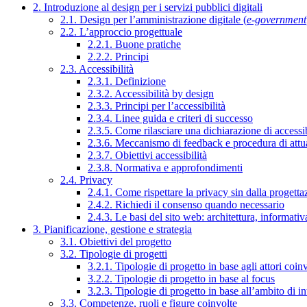
2. Introduzione al design per i servizi pubblici digitali
2.1. Design per l’amministrazione digitale (
e-government
2.2. L’approccio progettuale
2.2.1. Buone pratiche
2.2.2. Principi
2.3. Accessibilità
2.3.1. Definizione
2.3.2. Accessibilità by design
2.3.3. Principi per l’accessibilità
2.3.4. Linee guida e criteri di successo
2.3.5. Come rilasciare una dichiarazione di accessib
2.3.6. Meccanismo di feedback e procedura di attu
2.3.7. Obiettivi accessibilità
2.3.8. Normativa e approfondimenti
2.4. Privacy
2.4.1. Come rispettare la privacy sin dalla progettaz
2.4.2. Richiedi il consenso quando necessario
2.4.3. Le basi del sito web: architettura, informati
3. Pianificazione, gestione e strategia
3.1. Obiettivi del progetto
3.2. Tipologie di progetti
3.2.1. Tipologie di progetto in base agli attori coinv
3.2.2. Tipologie di progetto in base al focus
3.2.3. Tipologie di progetto in base all’ambito di i
3.3. Competenze, ruoli e figure coinvolte