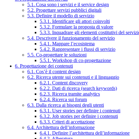
5.1. Cosa sono i servizi e il service design
5.2. Progettare servizi pubblici digitali
5.3. Definire il modello di servizio
5.3.1. Identificare gli attori coinvolti
5.3.2. Formulare la proposta di valore
5.3.3. Inquadrare gli elementi costitutivi del serviz
5.4. Descrivere il funzionamento del servizio
5.4.1. Mappare l’ecosistema
5.4.2. Rappresentare i flussi di servizio
5.5. Co-progettare le soluzioni
5.5.1. Workshop di co-progettazione
6. Progettazione dei contenuti
6.1. Cos’è il content design
6.2. Ricerca utente sui contenuti e il linguaggio
6.2.1. Content discovery
6.2.2. Dati di ricerca (search keywords)
6.2.3. Ricerca tramite analytics
6.2.4. Ricerca sui forum
6.3. Dalla ricerca ai bisogni degli utenti
6.3.1. User stories per definire i contenuti
6.3.2. Job stories per definire i contenuti
6.3.3. Criteri di accettazione
6.4. Architettura dell’informazione
6.4.1. Definire l’architettura dell’informazione
6.4.2. Alberatura