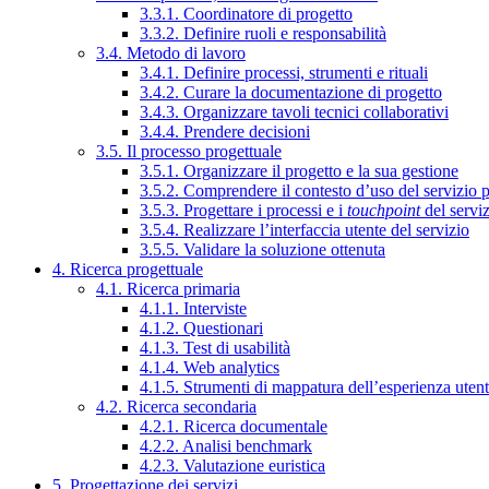
3.3.1. Coordinatore di progetto
3.3.2. Definire ruoli e responsabilità
3.4. Metodo di lavoro
3.4.1. Definire processi, strumenti e rituali
3.4.2. Curare la documentazione di progetto
3.4.3. Organizzare tavoli tecnici collaborativi
3.4.4. Prendere decisioni
3.5. Il processo progettuale
3.5.1. Organizzare il progetto e la sua gestione
3.5.2. Comprendere il contesto d’uso del servizio 
3.5.3. Progettare i processi e i
touchpoint
del servi
3.5.4. Realizzare l’interfaccia utente del servizio
3.5.5. Validare la soluzione ottenuta
4. Ricerca progettuale
4.1. Ricerca primaria
4.1.1. Interviste
4.1.2. Questionari
4.1.3. Test di usabilità
4.1.4. Web analytics
4.1.5. Strumenti di mappatura dell’esperienza uten
4.2. Ricerca secondaria
4.2.1. Ricerca documentale
4.2.2. Analisi benchmark
4.2.3. Valutazione euristica
5. Progettazione dei servizi