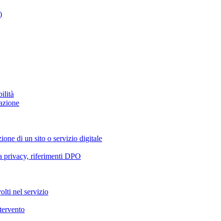
)
ilità
azione
ione di un sito o servizio digitale
va privacy, riferimenti DPO
olti nel servizio
ntervento