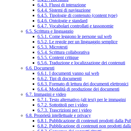
6.4.3. Flussi di interazione
6.4.4. Sistemi di navigazione
6.4.5. Tipologie di contenuto (content type)
6.4.6. Ontologie e standard
6.4.7. Vocabolari controllati e tassonomie
6.5. Scrittura e linguaggio
6.5.1. Come leggono le persone sul web
6.5.2. Le regole per un linguaggio semplice
6.5.3. Microtesti
6.5.4. Scrittura collaborativa
6.5.5. Content critique
6.5.6. Traduzione e localizzazione dei contenuti
6.6. Documenti
6.6.1. I documenti vanno sul web
6.6.2. Tipi di documenti
6.6.3. Formato di lettura dei documenti elettronici
6.6.4. Modalità di produzione dei documenti
6.7. Immagini e video
6.7.1. Testo alternativo (alt text) per le immagini
6.7.2. Sottotitoli per i video
6.7.3. Trascrizioni per i video
6.8. Proprietà intellettuale e privacy
6.8.1. Pubblicazione di contenuti prodotti dalla P
6.8.2. Pubblicazione di contenuti non prodotti dal