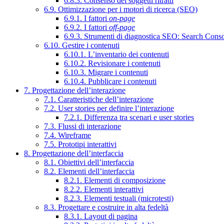
6.8.3. Consenso dei soggetti ritratti
6.9. Ottimizzazione per i motori di ricerca (SEO)
6.9.1. I fattori
on-page
6.9.2. I fattori
off-page
6.9.3. Strumenti di diagnostica SEO: Search Cons
6.10. Gestire i contenuti
6.10.1. L’inventario dei contenuti
6.10.2. Revisionare i contenuti
6.10.3. Migrare i contenuti
6.10.4. Pubblicare i contenuti
7. Progettazione dell’interazione
7.1. Caratteristiche dell’interazione
7.2. User stories per definire l’interazione
7.2.1. Differenza tra scenari e user stories
7.3. Flussi di interazione
7.4. Wireframe
7.5. Prototipi interattivi
8. Progettazione dell’interfaccia
8.1. Obiettivi dell’interfaccia
8.2. Elementi dell’interfaccia
8.2.1. Elementi di composizione
8.2.2. Elementi interattivi
8.2.3. Elementi testuali (microtesti)
8.3. Progettare e costruire in alta fedeltà
8.3.1. Layout di pagina