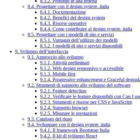
8.3.2. Prototipi in alta fedeltà
8.4. Progettare con il design system .italia
8.4.1. Documentazione
8.4.2. Benefici del design system
8.4.3. Risorse operative
8.4.4. Come contribuire al design system .italia
8.5. Progettare con i modelli di sito e servizi
8.5.1. Vantaggi dell’utilizzo dei modelli
8.5.2. I modelli di sito e servizi disponibili
9. Sviluppo dell’interfaccia
9.1. Approccio allo sviluppo
9.1.1. Attività preliminari
9.1.2. Web design responsivo e accessibile
9.1.3. Mobile first
9.1.4. Progressive enhancement e Graceful degrad
9.2. Strumenti di supporto allo sviluppo del software
9.2.1. Feature detection
9.2.2. Verificare le feature disponibili con Can I us
9.2.3. Strumenti e risorse per CSS e JavaScript
9.2.4. Supporto browser
9.2.5. Misurare le prestazioni
9.3. Catalogo del riuso
9.4. Sviluppare con il design system .italia
9.4.1. Il framework Bootstrap Italia
9.4.2. Il kit di sviluppo React