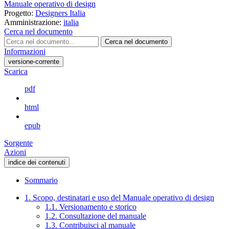
Manuale operativo di design
Progetto:
Designers Italia
Amministrazione:
italia
Cerca nel documento
Cerca nel documento
Informazioni
versione-corrente
Scarica
pdf
html
epub
Sorgente
Azioni
indice dei contenuti
Sommario
1. Scopo, destinatari e uso del Manuale operativo di design
1.1. Versionamento e storico
1.2. Consultazione del manuale
1.3. Contribuisci al manuale