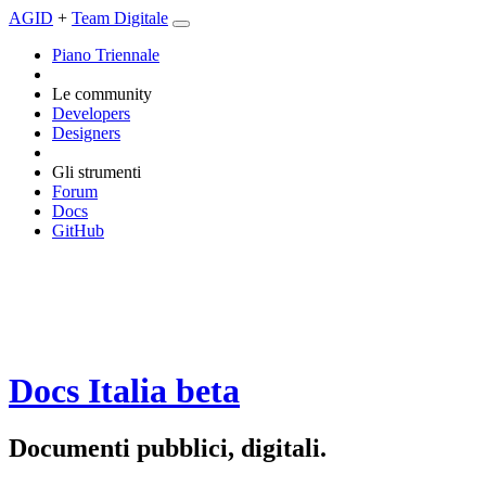
AGID
+
Team Digitale
Piano Triennale
Le community
Developers
Designers
Gli strumenti
Forum
Docs
GitHub
Docs Italia
beta
Documenti pubblici, digitali.