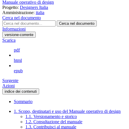
Manuale operativo di design
Progetto:
Designers Italia
Amministrazione:
italia
Cerca nel documento
Cerca nel documento
Informazioni
versione-corrente
Scarica
pdf
html
epub
Sorgente
Azioni
indice dei contenuti
Sommario
1. Scopo, destinatari e uso del Manuale operativo di design
1.1. Versionamento e storico
1.2. Consultazione del manuale
1.3. Contribuisci al manuale