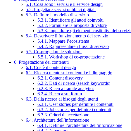
5.1. Cosa sono i servizi e il service design
5.2. Progettare servizi pubblici digitali
5.3. Definire il modello di servizio
5.3.1. Identificare gli attori coinvolti
5.3.2. Formulare la proposta di valore
5.3.3. Inquadrare gli elementi costitutivi del serviz
5.4. Descrivere il funzionamento del servizio
5.4.1. Mappare l’ecosistema
5.4.2. Rappresentare i flussi di servizio
5.5. Co-progettare le soluzioni
5.5.1. Workshop di co-progettazione
6. Progettazione dei contenuti
6.1. Cos’è il content design
6.2. Ricerca utente sui contenuti e il linguaggio
6.2.1. Content discovery
6.2.2. Dati di ricerca (search keywords)
6.2.3. Ricerca tramite analytics
6.2.4. Ricerca sui forum
6.3. Dalla ricerca ai bisogni degli utenti
6.3.1. User stories per definire i contenuti
6.3.2. Job stories per definire i contenuti
6.3.3. Criteri di accettazione
6.4. Architettura dell’informazione
6.4.1. Definire l’architettura dell’informazione
6.4.2. Alberatura