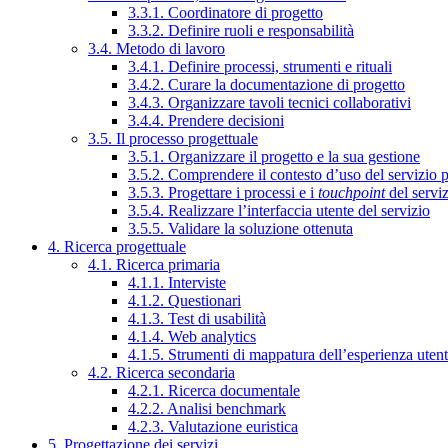
3.3.1. Coordinatore di progetto
3.3.2. Definire ruoli e responsabilità
3.4. Metodo di lavoro
3.4.1. Definire processi, strumenti e rituali
3.4.2. Curare la documentazione di progetto
3.4.3. Organizzare tavoli tecnici collaborativi
3.4.4. Prendere decisioni
3.5. Il processo progettuale
3.5.1. Organizzare il progetto e la sua gestione
3.5.2. Comprendere il contesto d’uso del servizio 
3.5.3. Progettare i processi e i
touchpoint
del servi
3.5.4. Realizzare l’interfaccia utente del servizio
3.5.5. Validare la soluzione ottenuta
4. Ricerca progettuale
4.1. Ricerca primaria
4.1.1. Interviste
4.1.2. Questionari
4.1.3. Test di usabilità
4.1.4. Web analytics
4.1.5. Strumenti di mappatura dell’esperienza uten
4.2. Ricerca secondaria
4.2.1. Ricerca documentale
4.2.2. Analisi benchmark
4.2.3. Valutazione euristica
5. Progettazione dei servizi