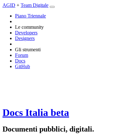
AGID
+
Team Digitale
Piano Triennale
Le community
Developers
Designers
Gli strumenti
Forum
Docs
GitHub
Docs Italia
beta
Documenti pubblici, digitali.