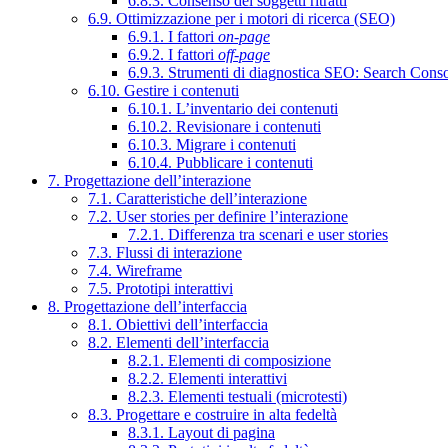
6.8.3. Consenso dei soggetti ritratti
6.9. Ottimizzazione per i motori di ricerca (SEO)
6.9.1. I fattori
on-page
6.9.2. I fattori
off-page
6.9.3. Strumenti di diagnostica SEO: Search Cons
6.10. Gestire i contenuti
6.10.1. L’inventario dei contenuti
6.10.2. Revisionare i contenuti
6.10.3. Migrare i contenuti
6.10.4. Pubblicare i contenuti
7. Progettazione dell’interazione
7.1. Caratteristiche dell’interazione
7.2. User stories per definire l’interazione
7.2.1. Differenza tra scenari e user stories
7.3. Flussi di interazione
7.4. Wireframe
7.5. Prototipi interattivi
8. Progettazione dell’interfaccia
8.1. Obiettivi dell’interfaccia
8.2. Elementi dell’interfaccia
8.2.1. Elementi di composizione
8.2.2. Elementi interattivi
8.2.3. Elementi testuali (microtesti)
8.3. Progettare e costruire in alta fedeltà
8.3.1. Layout di pagina