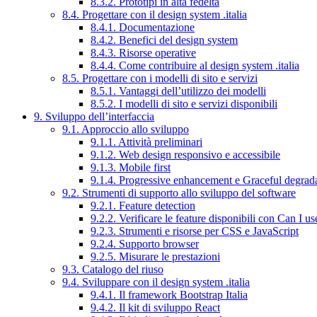
8.3.2. Prototipi in alta fedeltà
8.4. Progettare con il design system .italia
8.4.1. Documentazione
8.4.2. Benefici del design system
8.4.3. Risorse operative
8.4.4. Come contribuire al design system .italia
8.5. Progettare con i modelli di sito e servizi
8.5.1. Vantaggi dell’utilizzo dei modelli
8.5.2. I modelli di sito e servizi disponibili
9. Sviluppo dell’interfaccia
9.1. Approccio allo sviluppo
9.1.1. Attività preliminari
9.1.2. Web design responsivo e accessibile
9.1.3. Mobile first
9.1.4. Progressive enhancement e Graceful degrad
9.2. Strumenti di supporto allo sviluppo del software
9.2.1. Feature detection
9.2.2. Verificare le feature disponibili con Can I us
9.2.3. Strumenti e risorse per CSS e JavaScript
9.2.4. Supporto browser
9.2.5. Misurare le prestazioni
9.3. Catalogo del riuso
9.4. Sviluppare con il design system .italia
9.4.1. Il framework Bootstrap Italia
9.4.2. Il kit di sviluppo React