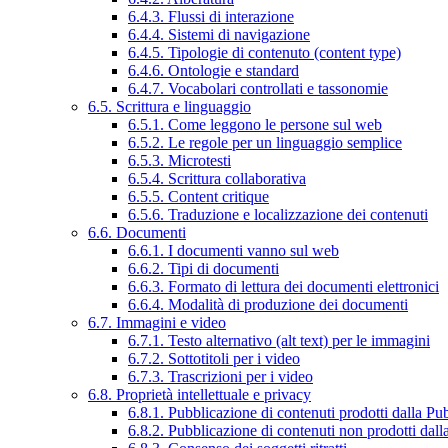
6.4.3. Flussi di interazione
6.4.4. Sistemi di navigazione
6.4.5. Tipologie di contenuto (content type)
6.4.6. Ontologie e standard
6.4.7. Vocabolari controllati e tassonomie
6.5. Scrittura e linguaggio
6.5.1. Come leggono le persone sul web
6.5.2. Le regole per un linguaggio semplice
6.5.3. Microtesti
6.5.4. Scrittura collaborativa
6.5.5. Content critique
6.5.6. Traduzione e localizzazione dei contenuti
6.6. Documenti
6.6.1. I documenti vanno sul web
6.6.2. Tipi di documenti
6.6.3. Formato di lettura dei documenti elettronici
6.6.4. Modalità di produzione dei documenti
6.7. Immagini e video
6.7.1. Testo alternativo (alt text) per le immagini
6.7.2. Sottotitoli per i video
6.7.3. Trascrizioni per i video
6.8. Proprietà intellettuale e privacy
6.8.1. Pubblicazione di contenuti prodotti dalla P
6.8.2. Pubblicazione di contenuti non prodotti dal