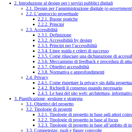
2. Introduzione al design per i servizi pubblici digitali
2.1. Design per l’amministrazione digitale (
e-government
2.2. L’approccio progettuale
2.2.1. Buone pratiche
2.2.2. Principi
2.3. Accessibilità
2.3.1. Definizione
2.3.2. Accessibilità by design
2.3.3. Principi per l’accessibilità
2.3.4. Linee guida e criteri di successo
2.3.5. Come rilasciare una dichiarazione di accessib
2.3.6. Meccanismo di feedback e procedura di attu
2.3.7. Obiettivi accessibilità
2.3.8. Normativa e approfondimenti
2.4. Privacy
2.4.1. Come rispettare la privacy sin dalla progettaz
2.4.2. Richiedi il consenso quando necessario
2.4.3. Le basi del sito web: architettura, informati
3. Pianificazione, gestione e strategia
3.1. Obiettivi del progetto
3.2. Tipologie di progetti
3.2.1. Tipologie di progetto in base agli attori coinv
3.2.2. Tipologie di progetto in base al focus
3.2.3. Tipologie di progetto in base all’ambito di i
3.3. Competenze, ruoli e figure coinvolte