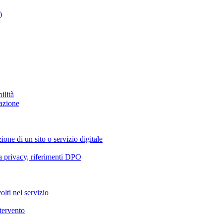
)
ilità
azione
ione di un sito o servizio digitale
va privacy, riferimenti DPO
olti nel servizio
ntervento