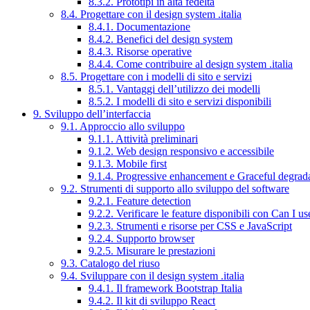
8.3.2. Prototipi in alta fedeltà
8.4. Progettare con il design system .italia
8.4.1. Documentazione
8.4.2. Benefici del design system
8.4.3. Risorse operative
8.4.4. Come contribuire al design system .italia
8.5. Progettare con i modelli di sito e servizi
8.5.1. Vantaggi dell’utilizzo dei modelli
8.5.2. I modelli di sito e servizi disponibili
9. Sviluppo dell’interfaccia
9.1. Approccio allo sviluppo
9.1.1. Attività preliminari
9.1.2. Web design responsivo e accessibile
9.1.3. Mobile first
9.1.4. Progressive enhancement e Graceful degrad
9.2. Strumenti di supporto allo sviluppo del software
9.2.1. Feature detection
9.2.2. Verificare le feature disponibili con Can I us
9.2.3. Strumenti e risorse per CSS e JavaScript
9.2.4. Supporto browser
9.2.5. Misurare le prestazioni
9.3. Catalogo del riuso
9.4. Sviluppare con il design system .italia
9.4.1. Il framework Bootstrap Italia
9.4.2. Il kit di sviluppo React