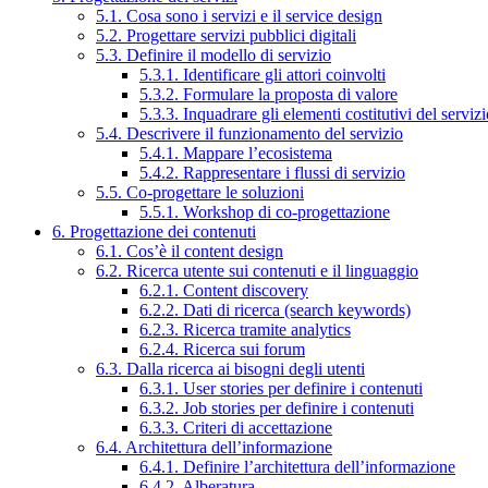
5.1. Cosa sono i servizi e il service design
5.2. Progettare servizi pubblici digitali
5.3. Definire il modello di servizio
5.3.1. Identificare gli attori coinvolti
5.3.2. Formulare la proposta di valore
5.3.3. Inquadrare gli elementi costitutivi del serviz
5.4. Descrivere il funzionamento del servizio
5.4.1. Mappare l’ecosistema
5.4.2. Rappresentare i flussi di servizio
5.5. Co-progettare le soluzioni
5.5.1. Workshop di co-progettazione
6. Progettazione dei contenuti
6.1. Cos’è il content design
6.2. Ricerca utente sui contenuti e il linguaggio
6.2.1. Content discovery
6.2.2. Dati di ricerca (search keywords)
6.2.3. Ricerca tramite analytics
6.2.4. Ricerca sui forum
6.3. Dalla ricerca ai bisogni degli utenti
6.3.1. User stories per definire i contenuti
6.3.2. Job stories per definire i contenuti
6.3.3. Criteri di accettazione
6.4. Architettura dell’informazione
6.4.1. Definire l’architettura dell’informazione
6.4.2. Alberatura