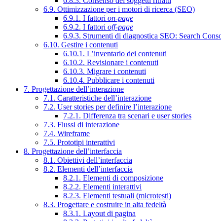
6.8.3. Consenso dei soggetti ritratti
6.9. Ottimizzazione per i motori di ricerca (SEO)
6.9.1. I fattori
on-page
6.9.2. I fattori
off-page
6.9.3. Strumenti di diagnostica SEO: Search Cons
6.10. Gestire i contenuti
6.10.1. L’inventario dei contenuti
6.10.2. Revisionare i contenuti
6.10.3. Migrare i contenuti
6.10.4. Pubblicare i contenuti
7. Progettazione dell’interazione
7.1. Caratteristiche dell’interazione
7.2. User stories per definire l’interazione
7.2.1. Differenza tra scenari e user stories
7.3. Flussi di interazione
7.4. Wireframe
7.5. Prototipi interattivi
8. Progettazione dell’interfaccia
8.1. Obiettivi dell’interfaccia
8.2. Elementi dell’interfaccia
8.2.1. Elementi di composizione
8.2.2. Elementi interattivi
8.2.3. Elementi testuali (microtesti)
8.3. Progettare e costruire in alta fedeltà
8.3.1. Layout di pagina