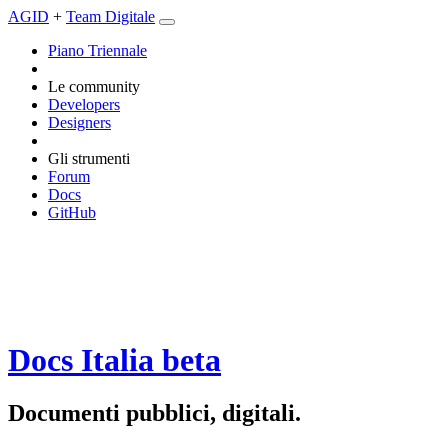
AGID
+
Team Digitale
Piano Triennale
Le community
Developers
Designers
Gli strumenti
Forum
Docs
GitHub
Docs Italia
beta
Documenti pubblici, digitali.