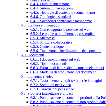
6.4.3. Flussi di interazione
6.4.4. Sistemi di navigazione
6.4.5. Tipologie di contenuto (content type)
6.4.6. Ontologie e standard
6.4.7. Vocabolari controllati e tassonomie
6.5. Scrittura e linguaggio
6.5.1. Come leggono le persone sul web
6.5.2. Le regole per un linguaggio semplice
6.5.3. Microtesti
6.5.4. Scrittura collaborativa
6.5.5. Content critique
6.5.6. Traduzione e localizzazione dei contenuti
6.6. Documenti
6.6.1. I documenti vanno sul web
6.6.2. Tipi di documenti
6.6.3. Formato di lettura dei documenti elettronici
6.6.4. Modalità di produzione dei documenti
6.7. Immagini e video
6.7.1. Testo alternativo (alt text) per le immagini
6.7.2. Sottotitoli per i video
6.7.3. Trascrizioni per i video
6.8. Proprietà intellettuale e privacy
6.8.1. Pubblicazione di contenuti prodotti dalla P
6.8.2. Pubblicazione di contenuti non prodotti dal