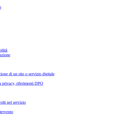
)
ilità
azione
ione di un sito o servizio digitale
va privacy, riferimenti DPO
olti nel servizio
ntervento