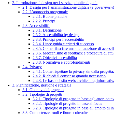
2. Introduzione al design per i servizi pubblici digitali
2.1. Design per l’amministrazione digitale (
e-government
2.2. L’approccio progettuale
2.2.1. Buone pratiche
2.2.2. Principi
2.3. Accessibilità
2.3.1. Definizione
2.3.2. Accessibilità by design
2.3.3. Principi per l’accessibilità
2.3.4. Linee guida e criteri di successo
2.3.5. Come rilasciare una dichiarazione di accessib
2.3.6. Meccanismo di feedback e procedura di attu
2.3.7. Obiettivi accessibilità
2.3.8. Normativa e approfondimenti
2.4. Privacy
2.4.1. Come rispettare la privacy sin dalla progettaz
2.4.2. Richiedi il consenso quando necessario
2.4.3. Le basi del sito web: architettura, informati
3. Pianificazione, gestione e strategia
3.1. Obiettivi del progetto
3.2. Tipologie di progetti
3.2.1. Tipologie di progetto in base agli attori coinv
3.2.2. Tipologie di progetto in base al focus
3.2.3. Tipologie di progetto in base all’ambito di i
3.3. Competenze, ruoli e figure coinvolte