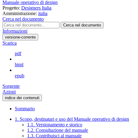
Manuale operativo di design
Progetto:
Designers Italia
Amministrazione:
italia
Cerca nel documento
Cerca nel documento
Informazioni
versione-corrente
Scarica
pdf
html
epub
Sorgente
Azioni
indice dei contenuti
Sommario
1. Scopo, destinatari e uso del Manuale operativo di design
1.1. Versionamento e storico
1.2. Consultazione del manuale
1.3. Contribuisci al manuale