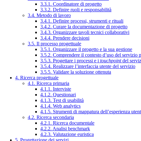
3.3.1. Coordinatore di progetto
3.3.2. Definire ruoli e responsabilità
3.4. Metodo di lavoro
3.4.1. Definire processi, strumenti e rituali
3.4.2. Curare la documentazione di progetto
3.4.3. Organizzare tavoli tecnici collaborativi
3.4.4. Prendere decisioni
3.5. Il processo progettuale
3.5.1. Organizzare il progetto e la sua gestione
3.5.2. Comprendere il contesto d’uso del servizio 
3.5.3. Progettare i processi e i
touchpoint
del servi
3.5.4. Realizzare l’interfaccia utente del servizio
3.5.5. Validare la soluzione ottenuta
4. Ricerca progettuale
4.1. Ricerca primaria
4.1.1. Interviste
4.1.2. Questionari
4.1.3. Test di usabilità
4.1.4. Web analytics
4.1.5. Strumenti di mappatura dell’esperienza uten
4.2. Ricerca secondaria
4.2.1. Ricerca documentale
4.2.2. Analisi benchmark
4.2.3. Valutazione euristica
5. Progettazione dei servizi