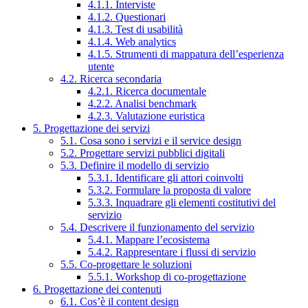
4.1.1. Interviste
4.1.2. Questionari
4.1.3. Test di usabilità
4.1.4. Web analytics
4.1.5. Strumenti di mappatura dell’esperienza
utente
4.2. Ricerca secondaria
4.2.1. Ricerca documentale
4.2.2. Analisi benchmark
4.2.3. Valutazione euristica
5. Progettazione dei servizi
5.1. Cosa sono i servizi e il service design
5.2. Progettare servizi pubblici digitali
5.3. Definire il modello di servizio
5.3.1. Identificare gli attori coinvolti
5.3.2. Formulare la proposta di valore
5.3.3. Inquadrare gli elementi costitutivi del
servizio
5.4. Descrivere il funzionamento del servizio
5.4.1. Mappare l’ecosistema
5.4.2. Rappresentare i flussi di servizio
5.5. Co-progettare le soluzioni
5.5.1. Workshop di co-progettazione
6. Progettazione dei contenuti
6.1. Cos’è il content design