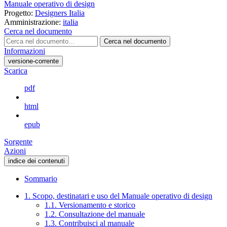
Manuale operativo di design
Progetto:
Designers Italia
Amministrazione:
italia
Cerca nel documento
Cerca nel documento
Informazioni
versione-corrente
Scarica
pdf
html
epub
Sorgente
Azioni
indice dei contenuti
Sommario
1. Scopo, destinatari e uso del Manuale operativo di design
1.1. Versionamento e storico
1.2. Consultazione del manuale
1.3. Contribuisci al manuale