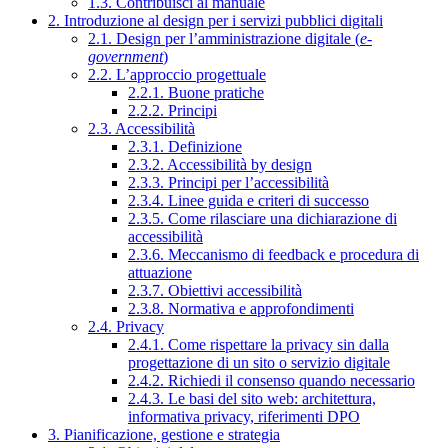
1.3. Contribuisci al manuale
2. Introduzione al design per i servizi pubblici digitali
2.1. Design per l’amministrazione digitale (
e-
government
)
2.2. L’approccio progettuale
2.2.1. Buone pratiche
2.2.2. Principi
2.3. Accessibilità
2.3.1. Definizione
2.3.2. Accessibilità by design
2.3.3. Principi per l’accessibilità
2.3.4. Linee guida e criteri di successo
2.3.5. Come rilasciare una dichiarazione di
accessibilità
2.3.6. Meccanismo di feedback e procedura di
attuazione
2.3.7. Obiettivi accessibilità
2.3.8. Normativa e approfondimenti
2.4. Privacy
2.4.1. Come rispettare la privacy sin dalla
progettazione di un sito o servizio digitale
2.4.2. Richiedi il consenso quando necessario
2.4.3. Le basi del sito web: architettura,
informativa privacy, riferimenti DPO
3. Pianificazione, gestione e strategia