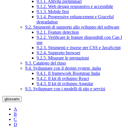
9.1.1. Attività preliminari
9.1.2. Web design responsivo e accessibile
9.1.3. Mobile first
9.1.4. Progressive enhancement e Graceful
degradation
9.2. Strumenti di supporto allo sviluppo del software
9.2.1. Feature detection
9.2.2. Verificare le feature disponibili con Can I
use
9.2.3. Strumenti e risorse per CSS e JavaScript
9.2.4. Supporto browser
9.2.5. Misurare le prestazioni
9.3. Catalogo del riuso
9.4. Sviluppare con il design system .italia
9.4.1. Il framework Bootstrap Italia
9.4.2. Il kit di sviluppo React
9.4.3. Il kit di sviluppo Angular
9.5. Sviluppare con i modelli di sito e servizi
glossario
A
B
C
D