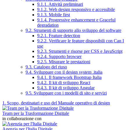
9.1.1. Attività preliminari
9.1.2. Web design responsivo e accessibile
9.1.3. Mobile first
9.1.4. Progressive enhancement e Graceful
degradation
9.2. Strumenti di supporto allo sviluppo del software
9.2.1. Feature detection
9.2.2. Verificare le feature disponibili con Can I
use
9.2.3. Strumenti e risorse per CSS e JavaScript
9.2.4. Supporto browser
9.2.5. Misurare le prestazioni
9.3. Catalogo del riuso
9.4. Sviluppare con il design system .italia
9.4.1. Il framework Bootstrap Italia
9.4.2. Il kit di sviluppo React
9.4.3. Il kit di sviluppo Angular
9.5. Sviluppare con i modelli di sito e servizi
1. Scopo, destinatari e uso del Manuale operativo di design
Team per la Trasformazione Digitale
in collaborazione con
Agenzia per l'Italia Digitale