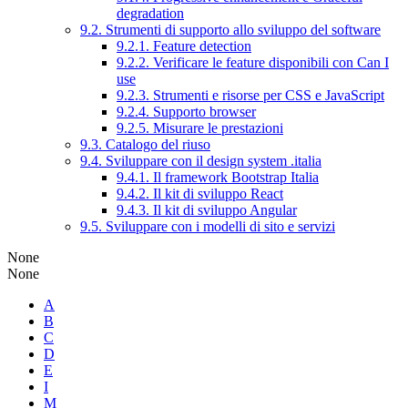
degradation
9.2. Strumenti di supporto allo sviluppo del software
9.2.1. Feature detection
9.2.2. Verificare le feature disponibili con Can I
use
9.2.3. Strumenti e risorse per CSS e JavaScript
9.2.4. Supporto browser
9.2.5. Misurare le prestazioni
9.3. Catalogo del riuso
9.4. Sviluppare con il design system .italia
9.4.1. Il framework Bootstrap Italia
9.4.2. Il kit di sviluppo React
9.4.3. Il kit di sviluppo Angular
9.5. Sviluppare con i modelli di sito e servizi
None
None
A
B
C
D
E
I
M