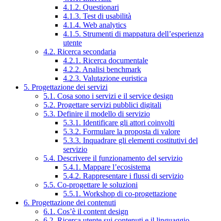
4.1.2. Questionari
4.1.3. Test di usabilità
4.1.4. Web analytics
4.1.5. Strumenti di mappatura dell’esperienza
utente
4.2. Ricerca secondaria
4.2.1. Ricerca documentale
4.2.2. Analisi benchmark
4.2.3. Valutazione euristica
5. Progettazione dei servizi
5.1. Cosa sono i servizi e il service design
5.2. Progettare servizi pubblici digitali
5.3. Definire il modello di servizio
5.3.1. Identificare gli attori coinvolti
5.3.2. Formulare la proposta di valore
5.3.3. Inquadrare gli elementi costitutivi del
servizio
5.4. Descrivere il funzionamento del servizio
5.4.1. Mappare l’ecosistema
5.4.2. Rappresentare i flussi di servizio
5.5. Co-progettare le soluzioni
5.5.1. Workshop di co-progettazione
6. Progettazione dei contenuti
6.1. Cos’è il content design
6.2. Ricerca utente sui contenuti e il linguaggio