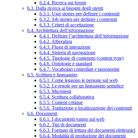
6.2.4. Ricerca sui forum
6.3. Dalla ricerca ai bisogni degli utenti
6.3.1. User stories per definire i contenuti
6.3.2. Job stories per definire i contenuti
6.3.3. Criteri di accettazione
6.4. Architettura dell’informazione
6.4.1. Definire l’architettura dell’informazione
6.4.2. Alberatura
6.4.3. Flussi di interazione
6.4.4. Sistemi di navigazione
6.4.5. Tipologie di contenuto (content type)
6.4.6. Ontologie e standard
6.4.7. Vocabolari controllati e tassonomie
6.5. Scrittura e linguaggio
6.5.1. Come leggono le persone sul web
6.5.2. Le regole per un linguaggio semplice
6.5.3. Microtesti
6.5.4. Scrittura collaborativa
6.5.5. Content critique
6.5.6. Traduzione e localizzazione dei contenuti
6.6. Documenti
6.6.1. I documenti vanno sul web
6.6.2. Tipi di documenti
6.6.3. Formato di lettura dei documenti elettronici
6.6.4. Modalità di produzione dei documenti