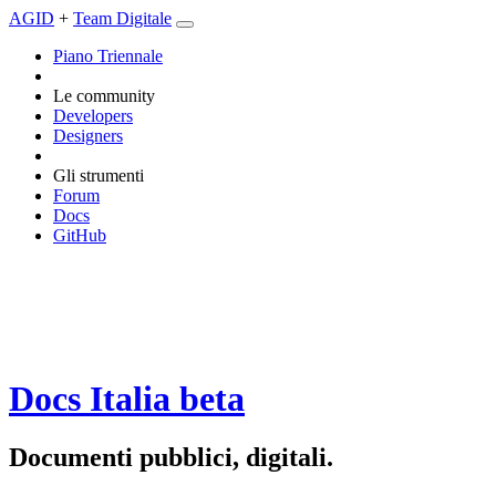
AGID
+
Team Digitale
Piano Triennale
Le community
Developers
Designers
Gli strumenti
Forum
Docs
GitHub
Docs Italia
beta
Documenti pubblici, digitali.