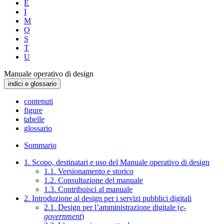
E
I
M
O
S
T
U
Manuale operativo di design
indici e glossario
contenuti
figure
tabelle
glossario
Sommario
1. Scopo, destinatari e uso del Manuale operativo di design
1.1. Versionamento e storico
1.2. Consultazione del manuale
1.3. Contribuisci al manuale
2. Introduzione al design per i servizi pubblici digitali
2.1. Design per l’amministrazione digitale (
e-
government
)