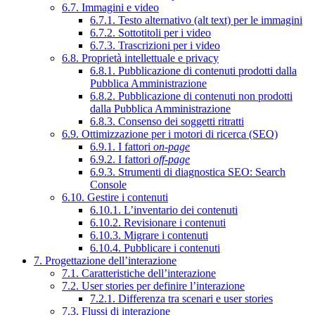
6.7. Immagini e video
6.7.1. Testo alternativo (alt text) per le immagini
6.7.2. Sottotitoli per i video
6.7.3. Trascrizioni per i video
6.8. Proprietà intellettuale e privacy
6.8.1. Pubblicazione di contenuti prodotti dalla
Pubblica Amministrazione
6.8.2. Pubblicazione di contenuti non prodotti
dalla Pubblica Amministrazione
6.8.3. Consenso dei soggetti ritratti
6.9. Ottimizzazione per i motori di ricerca (SEO)
6.9.1. I fattori
on-page
6.9.2. I fattori
off-page
6.9.3. Strumenti di diagnostica SEO: Search
Console
6.10. Gestire i contenuti
6.10.1. L’inventario dei contenuti
6.10.2. Revisionare i contenuti
6.10.3. Migrare i contenuti
6.10.4. Pubblicare i contenuti
7. Progettazione dell’interazione
7.1. Caratteristiche dell’interazione
7.2. User stories per definire l’interazione
7.2.1. Differenza tra scenari e user stories
7.3. Flussi di interazione