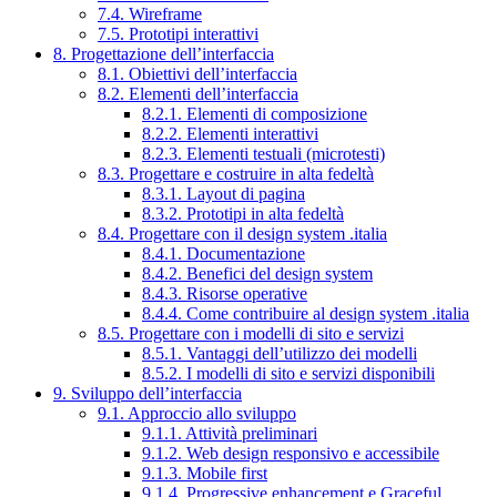
7.4. Wireframe
7.5. Prototipi interattivi
8. Progettazione dell’interfaccia
8.1. Obiettivi dell’interfaccia
8.2. Elementi dell’interfaccia
8.2.1. Elementi di composizione
8.2.2. Elementi interattivi
8.2.3. Elementi testuali (microtesti)
8.3. Progettare e costruire in alta fedeltà
8.3.1. Layout di pagina
8.3.2. Prototipi in alta fedeltà
8.4. Progettare con il design system .italia
8.4.1. Documentazione
8.4.2. Benefici del design system
8.4.3. Risorse operative
8.4.4. Come contribuire al design system .italia
8.5. Progettare con i modelli di sito e servizi
8.5.1. Vantaggi dell’utilizzo dei modelli
8.5.2. I modelli di sito e servizi disponibili
9. Sviluppo dell’interfaccia
9.1. Approccio allo sviluppo
9.1.1. Attività preliminari
9.1.2. Web design responsivo e accessibile
9.1.3. Mobile first
9.1.4. Progressive enhancement e Graceful