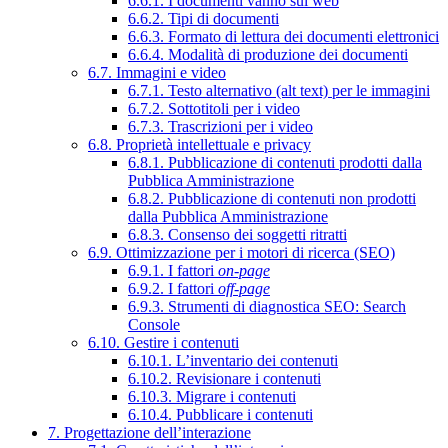
6.6.1. I documenti vanno sul web
6.6.2. Tipi di documenti
6.6.3. Formato di lettura dei documenti elettronici
6.6.4. Modalità di produzione dei documenti
6.7. Immagini e video
6.7.1. Testo alternativo (alt text) per le immagini
6.7.2. Sottotitoli per i video
6.7.3. Trascrizioni per i video
6.8. Proprietà intellettuale e privacy
6.8.1. Pubblicazione di contenuti prodotti dalla
Pubblica Amministrazione
6.8.2. Pubblicazione di contenuti non prodotti
dalla Pubblica Amministrazione
6.8.3. Consenso dei soggetti ritratti
6.9. Ottimizzazione per i motori di ricerca (SEO)
6.9.1. I fattori
on-page
6.9.2. I fattori
off-page
6.9.3. Strumenti di diagnostica SEO: Search
Console
6.10. Gestire i contenuti
6.10.1. L’inventario dei contenuti
6.10.2. Revisionare i contenuti
6.10.3. Migrare i contenuti
6.10.4. Pubblicare i contenuti
7. Progettazione dell’interazione