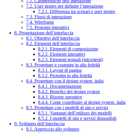
7.1. Caratteristiche dell’interazione
7.2. User stories per definire l’interazione
7.2.1. Differenza tra scenari e user stories
7.3. Flussi di interazione
7.4. Wireframe
7.5. Prototipi interattivi
8. Progettazione dell’interfaccia
8.1. Obiettivi dell’interfaccia
8.2. Elementi dell’interfaccia
8.2.1. Elementi di composizione
8.2.2. Elementi interattivi
8.2.3. Elementi testuali (microtesti)
8.3. Progettare e costruire in alta fedeltà
8.3.1. Layout di pagina
8.3.2. Prototipi in alta fedeltà
8.4. Progettare con il design system .italia
8.4.1. Documentazione
8.4.2. Benefici del design system
8.4.3. Risorse operative
8.4.4. Come contribuire al design system .italia
8.5. Progettare con i modelli di sito e servizi
8.5.1. Vantaggi dell’utilizzo dei modelli
8.5.2. I modelli di sito e servizi disponibili
9. Sviluppo dell’interfaccia
9.1. Approccio allo sviluppo