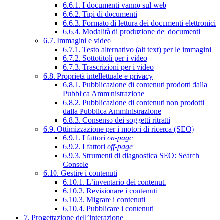
6.6.1. I documenti vanno sul web
6.6.2. Tipi di documenti
6.6.3. Formato di lettura dei documenti elettronici
6.6.4. Modalità di produzione dei documenti
6.7. Immagini e video
6.7.1. Testo alternativo (alt text) per le immagini
6.7.2. Sottotitoli per i video
6.7.3. Trascrizioni per i video
6.8. Proprietà intellettuale e privacy
6.8.1. Pubblicazione di contenuti prodotti dalla
Pubblica Amministrazione
6.8.2. Pubblicazione di contenuti non prodotti
dalla Pubblica Amministrazione
6.8.3. Consenso dei soggetti ritratti
6.9. Ottimizzazione per i motori di ricerca (SEO)
6.9.1. I fattori
on-page
6.9.2. I fattori
off-page
6.9.3. Strumenti di diagnostica SEO: Search
Console
6.10. Gestire i contenuti
6.10.1. L’inventario dei contenuti
6.10.2. Revisionare i contenuti
6.10.3. Migrare i contenuti
6.10.4. Pubblicare i contenuti
7. Progettazione dell’interazione