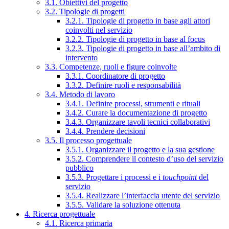
3.1. Obiettivi del progetto
3.2. Tipologie di progetti
3.2.1. Tipologie di progetto in base agli attori
coinvolti nel servizio
3.2.2. Tipologie di progetto in base al focus
3.2.3. Tipologie di progetto in base all’ambito di
intervento
3.3. Competenze, ruoli e figure coinvolte
3.3.1. Coordinatore di progetto
3.3.2. Definire ruoli e responsabilità
3.4. Metodo di lavoro
3.4.1. Definire processi, strumenti e rituali
3.4.2. Curare la documentazione di progetto
3.4.3. Organizzare tavoli tecnici collaborativi
3.4.4. Prendere decisioni
3.5. Il processo progettuale
3.5.1. Organizzare il progetto e la sua gestione
3.5.2. Comprendere il contesto d’uso del servizio
pubblico
3.5.3. Progettare i processi e i
touchpoint
del
servizio
3.5.4. Realizzare l’interfaccia utente del servizio
3.5.5. Validare la soluzione ottenuta
4. Ricerca progettuale
4.1. Ricerca primaria