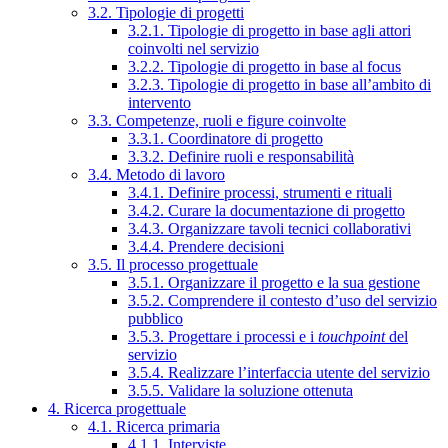
3.2. Tipologie di progetti
3.2.1. Tipologie di progetto in base agli attori
coinvolti nel servizio
3.2.2. Tipologie di progetto in base al focus
3.2.3. Tipologie di progetto in base all’ambito di
intervento
3.3. Competenze, ruoli e figure coinvolte
3.3.1. Coordinatore di progetto
3.3.2. Definire ruoli e responsabilità
3.4. Metodo di lavoro
3.4.1. Definire processi, strumenti e rituali
3.4.2. Curare la documentazione di progetto
3.4.3. Organizzare tavoli tecnici collaborativi
3.4.4. Prendere decisioni
3.5. Il processo progettuale
3.5.1. Organizzare il progetto e la sua gestione
3.5.2. Comprendere il contesto d’uso del servizio
pubblico
3.5.3. Progettare i processi e i
touchpoint
del
servizio
3.5.4. Realizzare l’interfaccia utente del servizio
3.5.5. Validare la soluzione ottenuta
4. Ricerca progettuale
4.1. Ricerca primaria
4.1.1. Interviste