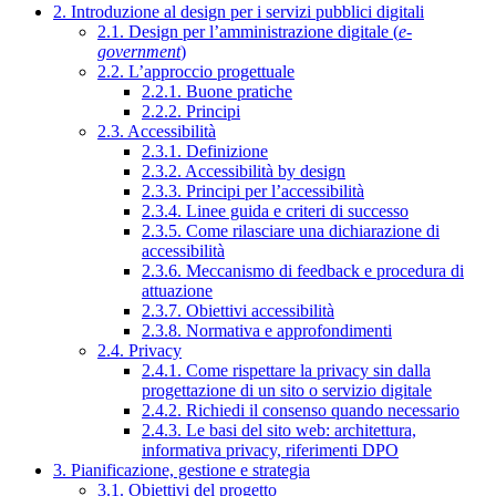
2. Introduzione al design per i servizi pubblici digitali
2.1. Design per l’amministrazione digitale (
e-
government
)
2.2. L’approccio progettuale
2.2.1. Buone pratiche
2.2.2. Principi
2.3. Accessibilità
2.3.1. Definizione
2.3.2. Accessibilità by design
2.3.3. Principi per l’accessibilità
2.3.4. Linee guida e criteri di successo
2.3.5. Come rilasciare una dichiarazione di
accessibilità
2.3.6. Meccanismo di feedback e procedura di
attuazione
2.3.7. Obiettivi accessibilità
2.3.8. Normativa e approfondimenti
2.4. Privacy
2.4.1. Come rispettare la privacy sin dalla
progettazione di un sito o servizio digitale
2.4.2. Richiedi il consenso quando necessario
2.4.3. Le basi del sito web: architettura,
informativa privacy, riferimenti DPO
3. Pianificazione, gestione e strategia
3.1. Obiettivi del progetto