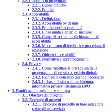
2.2. L’approccio progettuale
2.2.1. Buone pratiche
2.2.2. Principi
2.3. Accessibilità
2.3.1. Definizione
2.3.2. Accessibilità by design
2.3.3. Principi per l’accessibilità
2.3.4. Linee guida e criteri di successo
2.3.5. Come rilasciare una dichiarazione di
accessibilità
2.3.6. Meccanismo di feedback e procedura di
attuazione
2.3.7. Obiettivi accessibilità
2.3.8. Normativa e approfondimenti
2.4. Privacy
2.4.1. Come rispettare la privacy sin dalla
progettazione di un sito o servizio digitale
2.4.2. Richiedi il consenso quando necessario
2.4.3. Le basi del sito web: architettura,
informativa privacy, riferimenti DPO
3. Pianificazione, gestione e strategia
3.1. Obiettivi del progetto
3.2. Tipologie di progetti
3.2.1. Tipologie di progetto in base agli attori
coinvolti nel servizio