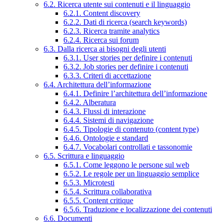
6.2. Ricerca utente sui contenuti e il linguaggio
6.2.1. Content discovery
6.2.2. Dati di ricerca (search keywords)
6.2.3. Ricerca tramite analytics
6.2.4. Ricerca sui forum
6.3. Dalla ricerca ai bisogni degli utenti
6.3.1. User stories per definire i contenuti
6.3.2. Job stories per definire i contenuti
6.3.3. Criteri di accettazione
6.4. Architettura dell’informazione
6.4.1. Definire l’architettura dell’informazione
6.4.2. Alberatura
6.4.3. Flussi di interazione
6.4.4. Sistemi di navigazione
6.4.5. Tipologie di contenuto (content type)
6.4.6. Ontologie e standard
6.4.7. Vocabolari controllati e tassonomie
6.5. Scrittura e linguaggio
6.5.1. Come leggono le persone sul web
6.5.2. Le regole per un linguaggio semplice
6.5.3. Microtesti
6.5.4. Scrittura collaborativa
6.5.5. Content critique
6.5.6. Traduzione e localizzazione dei contenuti
6.6. Documenti