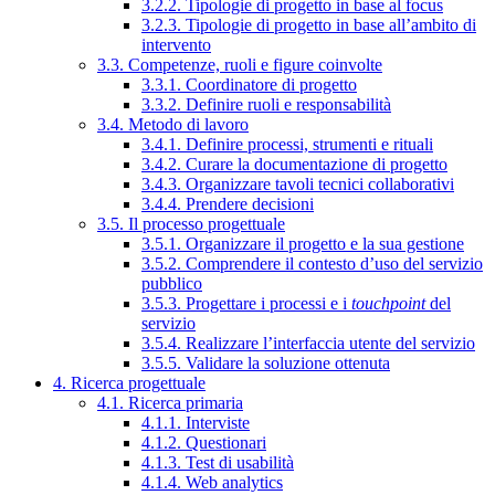
3.2.2. Tipologie di progetto in base al focus
3.2.3. Tipologie di progetto in base all’ambito di
intervento
3.3. Competenze, ruoli e figure coinvolte
3.3.1. Coordinatore di progetto
3.3.2. Definire ruoli e responsabilità
3.4. Metodo di lavoro
3.4.1. Definire processi, strumenti e rituali
3.4.2. Curare la documentazione di progetto
3.4.3. Organizzare tavoli tecnici collaborativi
3.4.4. Prendere decisioni
3.5. Il processo progettuale
3.5.1. Organizzare il progetto e la sua gestione
3.5.2. Comprendere il contesto d’uso del servizio
pubblico
3.5.3. Progettare i processi e i
touchpoint
del
servizio
3.5.4. Realizzare l’interfaccia utente del servizio
3.5.5. Validare la soluzione ottenuta
4. Ricerca progettuale
4.1. Ricerca primaria
4.1.1. Interviste
4.1.2. Questionari
4.1.3. Test di usabilità
4.1.4. Web analytics