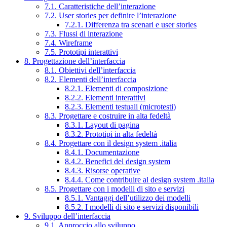
7.1. Caratteristiche dell’interazione
7.2. User stories per definire l’interazione
7.2.1. Differenza tra scenari e user stories
7.3. Flussi di interazione
7.4. Wireframe
7.5. Prototipi interattivi
8. Progettazione dell’interfaccia
8.1. Obiettivi dell’interfaccia
8.2. Elementi dell’interfaccia
8.2.1. Elementi di composizione
8.2.2. Elementi interattivi
8.2.3. Elementi testuali (microtesti)
8.3. Progettare e costruire in alta fedeltà
8.3.1. Layout di pagina
8.3.2. Prototipi in alta fedeltà
8.4. Progettare con il design system .italia
8.4.1. Documentazione
8.4.2. Benefici del design system
8.4.3. Risorse operative
8.4.4. Come contribuire al design system .italia
8.5. Progettare con i modelli di sito e servizi
8.5.1. Vantaggi dell’utilizzo dei modelli
8.5.2. I modelli di sito e servizi disponibili
9. Sviluppo dell’interfaccia
9.1. Approccio allo sviluppo