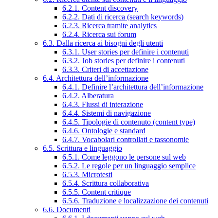
6.2.1. Content discovery
6.2.2. Dati di ricerca (search keywords)
6.2.3. Ricerca tramite analytics
6.2.4. Ricerca sui forum
6.3. Dalla ricerca ai bisogni degli utenti
6.3.1. User stories per definire i contenuti
6.3.2. Job stories per definire i contenuti
6.3.3. Criteri di accettazione
6.4. Architettura dell’informazione
6.4.1. Definire l’architettura dell’informazione
6.4.2. Alberatura
6.4.3. Flussi di interazione
6.4.4. Sistemi di navigazione
6.4.5. Tipologie di contenuto (content type)
6.4.6. Ontologie e standard
6.4.7. Vocabolari controllati e tassonomie
6.5. Scrittura e linguaggio
6.5.1. Come leggono le persone sul web
6.5.2. Le regole per un linguaggio semplice
6.5.3. Microtesti
6.5.4. Scrittura collaborativa
6.5.5. Content critique
6.5.6. Traduzione e localizzazione dei contenuti
6.6. Documenti