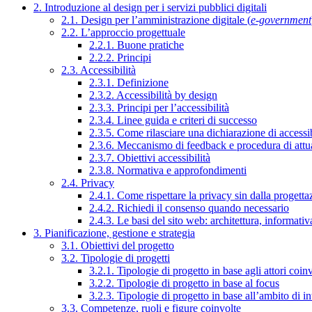
2. Introduzione al design per i servizi pubblici digitali
2.1. Design per l’amministrazione digitale (
e-government
2.2. L’approccio progettuale
2.2.1. Buone pratiche
2.2.2. Principi
2.3. Accessibilità
2.3.1. Definizione
2.3.2. Accessibilità by design
2.3.3. Principi per l’accessibilità
2.3.4. Linee guida e criteri di successo
2.3.5. Come rilasciare una dichiarazione di accessib
2.3.6. Meccanismo di feedback e procedura di attu
2.3.7. Obiettivi accessibilità
2.3.8. Normativa e approfondimenti
2.4. Privacy
2.4.1. Come rispettare la privacy sin dalla progettaz
2.4.2. Richiedi il consenso quando necessario
2.4.3. Le basi del sito web: architettura, informati
3. Pianificazione, gestione e strategia
3.1. Obiettivi del progetto
3.2. Tipologie di progetti
3.2.1. Tipologie di progetto in base agli attori coinv
3.2.2. Tipologie di progetto in base al focus
3.2.3. Tipologie di progetto in base all’ambito di i
3.3. Competenze, ruoli e figure coinvolte