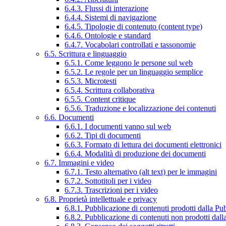
6.4.3. Flussi di interazione
6.4.4. Sistemi di navigazione
6.4.5. Tipologie di contenuto (content type)
6.4.6. Ontologie e standard
6.4.7. Vocabolari controllati e tassonomie
6.5. Scrittura e linguaggio
6.5.1. Come leggono le persone sul web
6.5.2. Le regole per un linguaggio semplice
6.5.3. Microtesti
6.5.4. Scrittura collaborativa
6.5.5. Content critique
6.5.6. Traduzione e localizzazione dei contenuti
6.6. Documenti
6.6.1. I documenti vanno sul web
6.6.2. Tipi di documenti
6.6.3. Formato di lettura dei documenti elettronici
6.6.4. Modalità di produzione dei documenti
6.7. Immagini e video
6.7.1. Testo alternativo (alt text) per le immagini
6.7.2. Sottotitoli per i video
6.7.3. Trascrizioni per i video
6.8. Proprietà intellettuale e privacy
6.8.1. Pubblicazione di contenuti prodotti dalla P
6.8.2. Pubblicazione di contenuti non prodotti dal