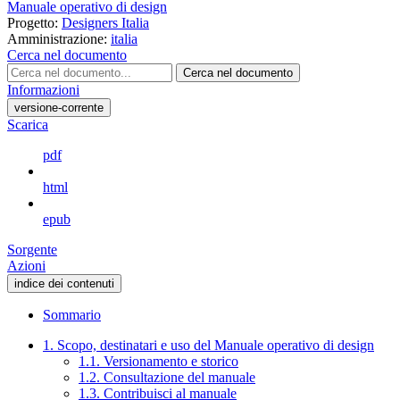
Manuale operativo di design
Progetto:
Designers Italia
Amministrazione:
italia
Cerca nel documento
Cerca nel documento
Informazioni
versione-corrente
Scarica
pdf
html
epub
Sorgente
Azioni
indice dei contenuti
Sommario
1. Scopo, destinatari e uso del Manuale operativo di design
1.1. Versionamento e storico
1.2. Consultazione del manuale
1.3. Contribuisci al manuale