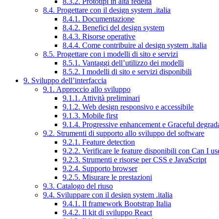
8.3.2. Prototipi in alta fedeltà
8.4. Progettare con il design system .italia
8.4.1. Documentazione
8.4.2. Benefici del design system
8.4.3. Risorse operative
8.4.4. Come contribuire al design system .italia
8.5. Progettare con i modelli di sito e servizi
8.5.1. Vantaggi dell’utilizzo dei modelli
8.5.2. I modelli di sito e servizi disponibili
9. Sviluppo dell’interfaccia
9.1. Approccio allo sviluppo
9.1.1. Attività preliminari
9.1.2. Web design responsivo e accessibile
9.1.3. Mobile first
9.1.4. Progressive enhancement e Graceful degrad
9.2. Strumenti di supporto allo sviluppo del software
9.2.1. Feature detection
9.2.2. Verificare le feature disponibili con Can I us
9.2.3. Strumenti e risorse per CSS e JavaScript
9.2.4. Supporto browser
9.2.5. Misurare le prestazioni
9.3. Catalogo del riuso
9.4. Sviluppare con il design system .italia
9.4.1. Il framework Bootstrap Italia
9.4.2. Il kit di sviluppo React