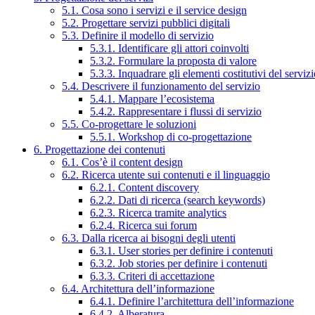
5.1. Cosa sono i servizi e il service design
5.2. Progettare servizi pubblici digitali
5.3. Definire il modello di servizio
5.3.1. Identificare gli attori coinvolti
5.3.2. Formulare la proposta di valore
5.3.3. Inquadrare gli elementi costitutivi del serviz
5.4. Descrivere il funzionamento del servizio
5.4.1. Mappare l’ecosistema
5.4.2. Rappresentare i flussi di servizio
5.5. Co-progettare le soluzioni
5.5.1. Workshop di co-progettazione
6. Progettazione dei contenuti
6.1. Cos’è il content design
6.2. Ricerca utente sui contenuti e il linguaggio
6.2.1. Content discovery
6.2.2. Dati di ricerca (search keywords)
6.2.3. Ricerca tramite analytics
6.2.4. Ricerca sui forum
6.3. Dalla ricerca ai bisogni degli utenti
6.3.1. User stories per definire i contenuti
6.3.2. Job stories per definire i contenuti
6.3.3. Criteri di accettazione
6.4. Architettura dell’informazione
6.4.1. Definire l’architettura dell’informazione
6.4.2. Alberatura