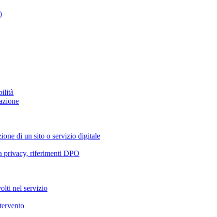
)
ilità
azione
ione di un sito o servizio digitale
va privacy, riferimenti DPO
olti nel servizio
ntervento