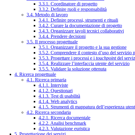
3.3.1. Coordinatore di progetto
3.3.2. Definire ruoli e responsabilità
3.4. Metodo di lavoro
3.4.1. Definire processi, strumenti e rituali
3.4.2. Curare la documentazione di progetto
3.4.3. Organizzare tavoli tecnici collaborativi
3.4.4. Prendere decisioni
3.5. Il processo progettuale
3.5.1. Organizzare il progetto e la sua gestione
3.5.2. Comprendere il contesto d’uso del servizio 
3.5.3. Progettare i processi e i
touchpoint
del servi
3.5.4. Realizzare l’interfaccia utente del servizio
3.5.5. Validare la soluzione ottenuta
4. Ricerca progettuale
4.1. Ricerca primaria
4.1.1. Interviste
4.1.2. Questionari
4.1.3. Test di usabilità
4.1.4. Web analytics
4.1.5. Strumenti di mappatura dell’esperienza uten
4.2. Ricerca secondaria
4.2.1. Ricerca documentale
4.2.2. Analisi benchmark
4.2.3. Valutazione euristica
5. Progettazione dei servizi