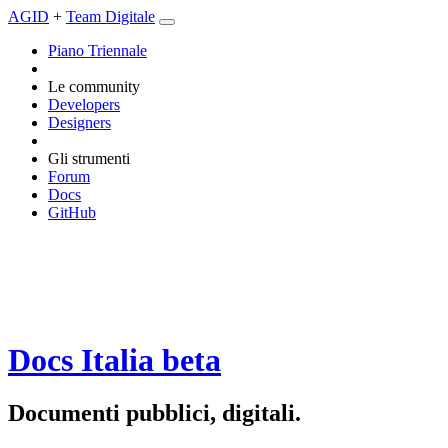
AGID
+
Team Digitale
Piano Triennale
Le community
Developers
Designers
Gli strumenti
Forum
Docs
GitHub
Docs Italia
beta
Documenti pubblici, digitali.