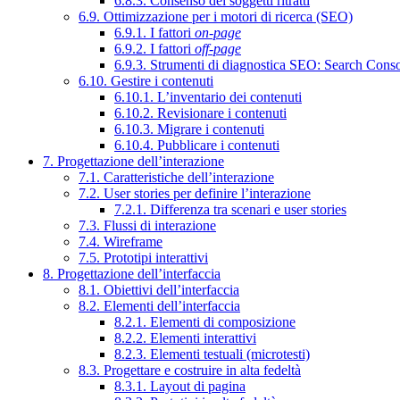
6.8.3. Consenso dei soggetti ritratti
6.9. Ottimizzazione per i motori di ricerca (SEO)
6.9.1. I fattori
on-page
6.9.2. I fattori
off-page
6.9.3. Strumenti di diagnostica SEO: Search Cons
6.10. Gestire i contenuti
6.10.1. L’inventario dei contenuti
6.10.2. Revisionare i contenuti
6.10.3. Migrare i contenuti
6.10.4. Pubblicare i contenuti
7. Progettazione dell’interazione
7.1. Caratteristiche dell’interazione
7.2. User stories per definire l’interazione
7.2.1. Differenza tra scenari e user stories
7.3. Flussi di interazione
7.4. Wireframe
7.5. Prototipi interattivi
8. Progettazione dell’interfaccia
8.1. Obiettivi dell’interfaccia
8.2. Elementi dell’interfaccia
8.2.1. Elementi di composizione
8.2.2. Elementi interattivi
8.2.3. Elementi testuali (microtesti)
8.3. Progettare e costruire in alta fedeltà
8.3.1. Layout di pagina