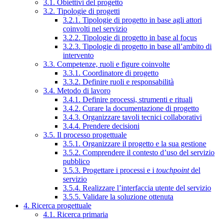
3.1. Obiettivi del progetto
3.2. Tipologie di progetti
3.2.1. Tipologie di progetto in base agli attori
coinvolti nel servizio
3.2.2. Tipologie di progetto in base al focus
3.2.3. Tipologie di progetto in base all’ambito di
intervento
3.3. Competenze, ruoli e figure coinvolte
3.3.1. Coordinatore di progetto
3.3.2. Definire ruoli e responsabilità
3.4. Metodo di lavoro
3.4.1. Definire processi, strumenti e rituali
3.4.2. Curare la documentazione di progetto
3.4.3. Organizzare tavoli tecnici collaborativi
3.4.4. Prendere decisioni
3.5. Il processo progettuale
3.5.1. Organizzare il progetto e la sua gestione
3.5.2. Comprendere il contesto d’uso del servizio
pubblico
3.5.3. Progettare i processi e i
touchpoint
del
servizio
3.5.4. Realizzare l’interfaccia utente del servizio
3.5.5. Validare la soluzione ottenuta
4. Ricerca progettuale
4.1. Ricerca primaria