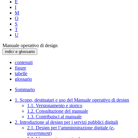
E
I
M
O
S
T
U
Manuale operativo di design
indici e glossario
contenuti
figure
tabelle
glossario
Sommario
1. Scopo, destinatari e uso del Manuale operativo di design
1.1. Versionamento e storico
1.2. Consultazione del manuale
1.3. Contribuisci al manuale
2. Introduzione al design per i servizi pubblici digitali
2.1. Design per l’amministrazione digitale (
e-
government
)