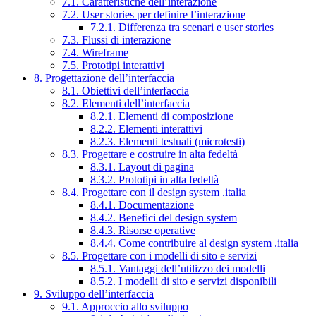
7.1. Caratteristiche dell’interazione
7.2. User stories per definire l’interazione
7.2.1. Differenza tra scenari e user stories
7.3. Flussi di interazione
7.4. Wireframe
7.5. Prototipi interattivi
8. Progettazione dell’interfaccia
8.1. Obiettivi dell’interfaccia
8.2. Elementi dell’interfaccia
8.2.1. Elementi di composizione
8.2.2. Elementi interattivi
8.2.3. Elementi testuali (microtesti)
8.3. Progettare e costruire in alta fedeltà
8.3.1. Layout di pagina
8.3.2. Prototipi in alta fedeltà
8.4. Progettare con il design system .italia
8.4.1. Documentazione
8.4.2. Benefici del design system
8.4.3. Risorse operative
8.4.4. Come contribuire al design system .italia
8.5. Progettare con i modelli di sito e servizi
8.5.1. Vantaggi dell’utilizzo dei modelli
8.5.2. I modelli di sito e servizi disponibili
9. Sviluppo dell’interfaccia
9.1. Approccio allo sviluppo