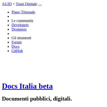
AGID
+
Team Digitale
Piano Triennale
Le community
Developers
Designers
Gli strumenti
Forum
Docs
GitHub
Docs Italia
beta
Documenti pubblici, digitali.