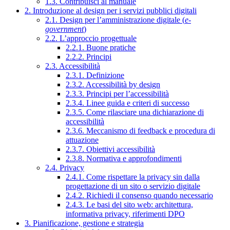
1.3. Contribuisci al manuale
2. Introduzione al design per i servizi pubblici digitali
2.1. Design per l’amministrazione digitale (
e-
government
)
2.2. L’approccio progettuale
2.2.1. Buone pratiche
2.2.2. Principi
2.3. Accessibilità
2.3.1. Definizione
2.3.2. Accessibilità by design
2.3.3. Principi per l’accessibilità
2.3.4. Linee guida e criteri di successo
2.3.5. Come rilasciare una dichiarazione di
accessibilità
2.3.6. Meccanismo di feedback e procedura di
attuazione
2.3.7. Obiettivi accessibilità
2.3.8. Normativa e approfondimenti
2.4. Privacy
2.4.1. Come rispettare la privacy sin dalla
progettazione di un sito o servizio digitale
2.4.2. Richiedi il consenso quando necessario
2.4.3. Le basi del sito web: architettura,
informativa privacy, riferimenti DPO
3. Pianificazione, gestione e strategia