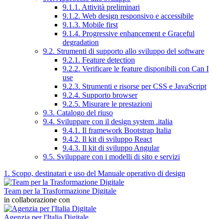
9.1.1. Attività preliminari
9.1.2. Web design responsivo e accessibile
9.1.3. Mobile first
9.1.4. Progressive enhancement e Graceful
degradation
9.2. Strumenti di supporto allo sviluppo del software
9.2.1. Feature detection
9.2.2. Verificare le feature disponibili con Can I
use
9.2.3. Strumenti e risorse per CSS e JavaScript
9.2.4. Supporto browser
9.2.5. Misurare le prestazioni
9.3. Catalogo del riuso
9.4. Sviluppare con il design system .italia
9.4.1. Il framework Bootstrap Italia
9.4.2. Il kit di sviluppo React
9.4.3. Il kit di sviluppo Angular
9.5. Sviluppare con i modelli di sito e servizi
1. Scopo, destinatari e uso del Manuale operativo di design
Team per la Trasformazione Digitale
in collaborazione con
Agenzia per l'Italia Digitale