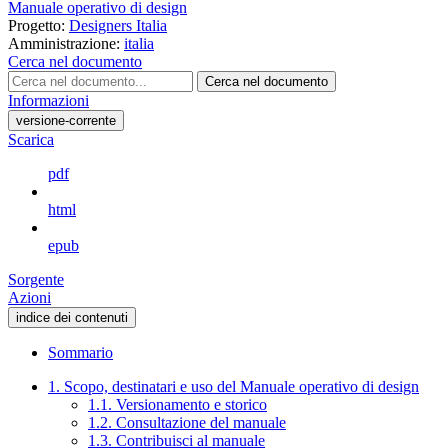
Manuale operativo di design
Progetto:
Designers Italia
Amministrazione:
italia
Cerca nel documento
Cerca nel documento
Informazioni
versione-corrente
Scarica
pdf
html
epub
Sorgente
Azioni
indice dei contenuti
Sommario
1. Scopo, destinatari e uso del Manuale operativo di design
1.1. Versionamento e storico
1.2. Consultazione del manuale
1.3. Contribuisci al manuale