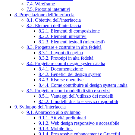
7.4. Wireframe
7.5. Prototipi interattivi
8. Progettazione dell’interfaccia
8.1. Obiettivi dell’interfaccia
8.2. Elementi dell’interfaccia
8.2.1. Elementi di composizione
8.2.2. Elementi interattivi
8.2.3. Elementi testuali (microtesti)
8.3. Progettare e costruire in alta fedeltà
8.3.1. Layout di pagina
8.3.2. Prototipi in alta fedeltà
8.4. Progettare con il design system .italia
8.4.1. Documentazione
8.4.2. Benefici del design system
8.4.3. Risorse operative
8.4.4. Come contribuire al design system .italia
8.5. Progettare con i modelli di sito e servizi
8.5.1. Vantaggi dell’utilizzo dei modelli
8.5.2. I modelli di sito e servizi disponibili
9. Sviluppo dell’interfaccia
9.1. Approccio allo sviluppo
9.1.1. Attività preliminari
9.1.2. Web design responsivo e accessibile
9.1.3. Mobile first
9.1.4. Progressive enhancement e Graceful