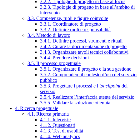
3.2.2. Tipologie di progetto in base al focus
3.2.3. Tipologie di progetto in base all’ambito di
intervento
3.3. Competenze, ruoli e figure coinvolte
3.3.1. Coordinatore di progetto
3.3.2. Definire ruoli e responsabilità
3.4. Metodo di lavoro
3.4.1. Definire processi, strumenti e rituali
3.4.2. Curare la documentazione di progetto
3.4.3. Organizzare tavoli tecnici collaborativi
3.4.4. Prendere decisioni
3.5. Il processo progettuale
3.5.1. Organizzare il progetto e la sua gestione
3.5.2. Comprendere il contesto d’uso del servizio
pubblico
3.5.3. Progettare i processi e i
touchpoint
del
servizio
3.5.4. Realizzare l’interfaccia utente del servizio
3.5.5. Validare la soluzione ottenuta
4. Ricerca progettuale
4.1. Ricerca primaria
4.1.1. Interviste
4.1.2. Questionari
4.1.3. Test di usabilità
4.1.4. Web analytics