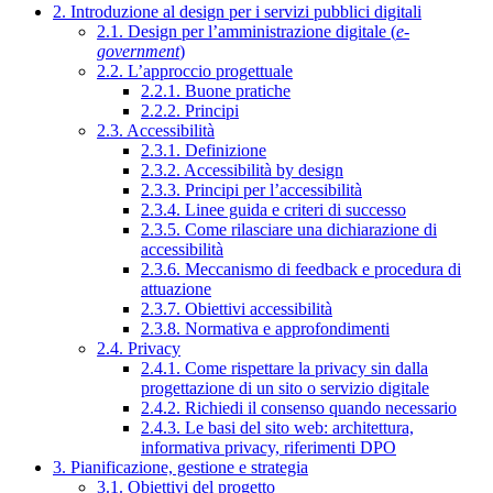
2. Introduzione al design per i servizi pubblici digitali
2.1. Design per l’amministrazione digitale (
e-
government
)
2.2. L’approccio progettuale
2.2.1. Buone pratiche
2.2.2. Principi
2.3. Accessibilità
2.3.1. Definizione
2.3.2. Accessibilità by design
2.3.3. Principi per l’accessibilità
2.3.4. Linee guida e criteri di successo
2.3.5. Come rilasciare una dichiarazione di
accessibilità
2.3.6. Meccanismo di feedback e procedura di
attuazione
2.3.7. Obiettivi accessibilità
2.3.8. Normativa e approfondimenti
2.4. Privacy
2.4.1. Come rispettare la privacy sin dalla
progettazione di un sito o servizio digitale
2.4.2. Richiedi il consenso quando necessario
2.4.3. Le basi del sito web: architettura,
informativa privacy, riferimenti DPO
3. Pianificazione, gestione e strategia
3.1. Obiettivi del progetto