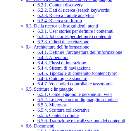
6.2.1. Content discovery
6.2.2. Dati di ricerca (search keywords)
6.2.3. Ricerca tramite analytics
6.2.4. Ricerca sui forum
6.3. Dalla ricerca ai bisogni degli utenti
6.3.1. User stories per definire i contenuti
6.3.2. Job stories per definire i contenuti
6.3.3. Criteri di accettazione
6.4. Architettura dell’informazione
6.4.1. Definire l’architettura dell’informazione
6.4.2. Alberatura
6.4.3. Flussi di interazione
6.4.4. Sistemi di navigazione
6.4.5. Tipologie di contenuto (content type)
6.4.6. Ontologie e standard
6.4.7. Vocabolari controllati e tassonomie
6.5. Scrittura e linguaggio
6.5.1. Come leggono le persone sul web
6.5.2. Le regole per un linguaggio semplice
6.5.3. Microtesti
6.5.4. Scrittura collaborativa
6.5.5. Content critique
6.5.6. Traduzione e localizzazione dei contenuti
6.6. Documenti