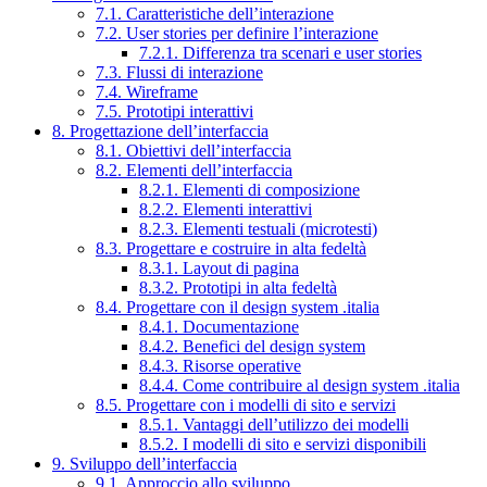
7.1. Caratteristiche dell’interazione
7.2. User stories per definire l’interazione
7.2.1. Differenza tra scenari e user stories
7.3. Flussi di interazione
7.4. Wireframe
7.5. Prototipi interattivi
8. Progettazione dell’interfaccia
8.1. Obiettivi dell’interfaccia
8.2. Elementi dell’interfaccia
8.2.1. Elementi di composizione
8.2.2. Elementi interattivi
8.2.3. Elementi testuali (microtesti)
8.3. Progettare e costruire in alta fedeltà
8.3.1. Layout di pagina
8.3.2. Prototipi in alta fedeltà
8.4. Progettare con il design system .italia
8.4.1. Documentazione
8.4.2. Benefici del design system
8.4.3. Risorse operative
8.4.4. Come contribuire al design system .italia
8.5. Progettare con i modelli di sito e servizi
8.5.1. Vantaggi dell’utilizzo dei modelli
8.5.2. I modelli di sito e servizi disponibili
9. Sviluppo dell’interfaccia
9.1. Approccio allo sviluppo