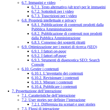
6.7. Immagini e video
6.7.1. Testo alternativo (alt text) per le immagini
6.7.2. Sottotitoli per i video
6.7.3. Trascrizioni per i video
6.8. Proprietà intellettuale e privacy
6.8.1. Pubblicazione di contenuti prodotti dalla
Pubblica Amministrazione
6.8.2. Pubblicazione di contenuti non prodotti
dalla Pubblica Amministrazione
6.8.3. Consenso dei soggetti ritratti
6.9. Ottimizzazione per i motori di ricerca (SEO)
6.9.1. I fattori
on-page
6.9.2. I fattori
off-page
6.9.3. Strumenti di diagnostica SEO: Search
Console
6.10. Gestire i contenuti
6.10.1. L’inventario dei contenuti
6.10.2. Revisionare i contenuti
6.10.3. Migrare i contenuti
6.10.4. Pubblicare i contenuti
7. Progettazione dell’interazione
7.1. Caratteristiche dell’interazione
7.2. User stories per definire l’interazione
7.2.1. Differenza tra scenari e user stories
7.3. Flussi di interazione