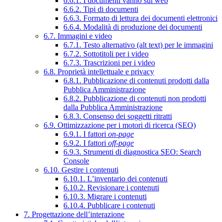
6.6.1. I documenti vanno sul web
6.6.2. Tipi di documenti
6.6.3. Formato di lettura dei documenti elettronici
6.6.4. Modalità di produzione dei documenti
6.7. Immagini e video
6.7.1. Testo alternativo (alt text) per le immagini
6.7.2. Sottotitoli per i video
6.7.3. Trascrizioni per i video
6.8. Proprietà intellettuale e privacy
6.8.1. Pubblicazione di contenuti prodotti dalla
Pubblica Amministrazione
6.8.2. Pubblicazione di contenuti non prodotti
dalla Pubblica Amministrazione
6.8.3. Consenso dei soggetti ritratti
6.9. Ottimizzazione per i motori di ricerca (SEO)
6.9.1. I fattori
on-page
6.9.2. I fattori
off-page
6.9.3. Strumenti di diagnostica SEO: Search
Console
6.10. Gestire i contenuti
6.10.1. L’inventario dei contenuti
6.10.2. Revisionare i contenuti
6.10.3. Migrare i contenuti
6.10.4. Pubblicare i contenuti
7. Progettazione dell’interazione