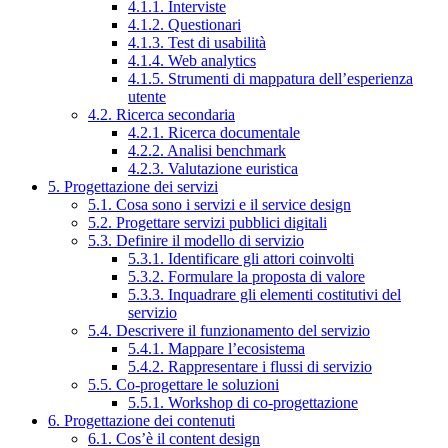
4.1.1. Interviste
4.1.2. Questionari
4.1.3. Test di usabilità
4.1.4. Web analytics
4.1.5. Strumenti di mappatura dell’esperienza
utente
4.2. Ricerca secondaria
4.2.1. Ricerca documentale
4.2.2. Analisi benchmark
4.2.3. Valutazione euristica
5. Progettazione dei servizi
5.1. Cosa sono i servizi e il service design
5.2. Progettare servizi pubblici digitali
5.3. Definire il modello di servizio
5.3.1. Identificare gli attori coinvolti
5.3.2. Formulare la proposta di valore
5.3.3. Inquadrare gli elementi costitutivi del
servizio
5.4. Descrivere il funzionamento del servizio
5.4.1. Mappare l’ecosistema
5.4.2. Rappresentare i flussi di servizio
5.5. Co-progettare le soluzioni
5.5.1. Workshop di co-progettazione
6. Progettazione dei contenuti
6.1. Cos’è il content design