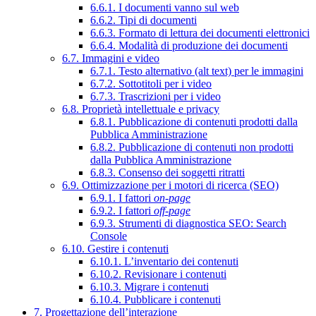
6.6.1. I documenti vanno sul web
6.6.2. Tipi di documenti
6.6.3. Formato di lettura dei documenti elettronici
6.6.4. Modalità di produzione dei documenti
6.7. Immagini e video
6.7.1. Testo alternativo (alt text) per le immagini
6.7.2. Sottotitoli per i video
6.7.3. Trascrizioni per i video
6.8. Proprietà intellettuale e privacy
6.8.1. Pubblicazione di contenuti prodotti dalla
Pubblica Amministrazione
6.8.2. Pubblicazione di contenuti non prodotti
dalla Pubblica Amministrazione
6.8.3. Consenso dei soggetti ritratti
6.9. Ottimizzazione per i motori di ricerca (SEO)
6.9.1. I fattori
on-page
6.9.2. I fattori
off-page
6.9.3. Strumenti di diagnostica SEO: Search
Console
6.10. Gestire i contenuti
6.10.1. L’inventario dei contenuti
6.10.2. Revisionare i contenuti
6.10.3. Migrare i contenuti
6.10.4. Pubblicare i contenuti
7. Progettazione dell’interazione