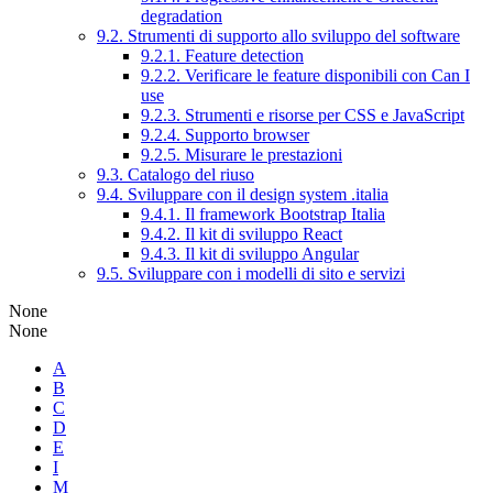
degradation
9.2. Strumenti di supporto allo sviluppo del software
9.2.1. Feature detection
9.2.2. Verificare le feature disponibili con Can I
use
9.2.3. Strumenti e risorse per CSS e JavaScript
9.2.4. Supporto browser
9.2.5. Misurare le prestazioni
9.3. Catalogo del riuso
9.4. Sviluppare con il design system .italia
9.4.1. Il framework Bootstrap Italia
9.4.2. Il kit di sviluppo React
9.4.3. Il kit di sviluppo Angular
9.5. Sviluppare con i modelli di sito e servizi
None
None
A
B
C
D
E
I
M