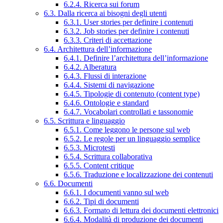
6.2.4. Ricerca sui forum
6.3. Dalla ricerca ai bisogni degli utenti
6.3.1. User stories per definire i contenuti
6.3.2. Job stories per definire i contenuti
6.3.3. Criteri di accettazione
6.4. Architettura dell’informazione
6.4.1. Definire l’architettura dell’informazione
6.4.2. Alberatura
6.4.3. Flussi di interazione
6.4.4. Sistemi di navigazione
6.4.5. Tipologie di contenuto (content type)
6.4.6. Ontologie e standard
6.4.7. Vocabolari controllati e tassonomie
6.5. Scrittura e linguaggio
6.5.1. Come leggono le persone sul web
6.5.2. Le regole per un linguaggio semplice
6.5.3. Microtesti
6.5.4. Scrittura collaborativa
6.5.5. Content critique
6.5.6. Traduzione e localizzazione dei contenuti
6.6. Documenti
6.6.1. I documenti vanno sul web
6.6.2. Tipi di documenti
6.6.3. Formato di lettura dei documenti elettronici
6.6.4. Modalità di produzione dei documenti