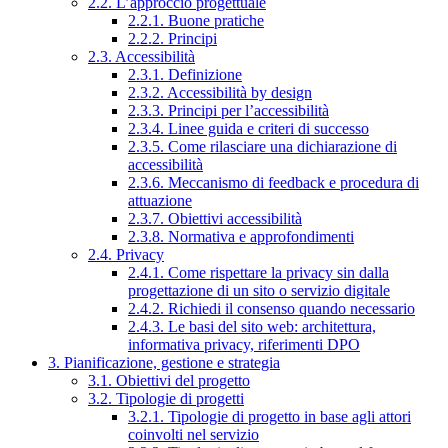
2.2. L’approccio progettuale
2.2.1. Buone pratiche
2.2.2. Principi
2.3. Accessibilità
2.3.1. Definizione
2.3.2. Accessibilità by design
2.3.3. Principi per l’accessibilità
2.3.4. Linee guida e criteri di successo
2.3.5. Come rilasciare una dichiarazione di
accessibilità
2.3.6. Meccanismo di feedback e procedura di
attuazione
2.3.7. Obiettivi accessibilità
2.3.8. Normativa e approfondimenti
2.4. Privacy
2.4.1. Come rispettare la privacy sin dalla
progettazione di un sito o servizio digitale
2.4.2. Richiedi il consenso quando necessario
2.4.3. Le basi del sito web: architettura,
informativa privacy, riferimenti DPO
3. Pianificazione, gestione e strategia
3.1. Obiettivi del progetto
3.2. Tipologie di progetti
3.2.1. Tipologie di progetto in base agli attori
coinvolti nel servizio