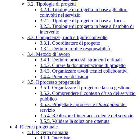
3.2. Tipologie di progetti
3.2.1. Tipologie di progetto in base agli attori
coinvolti nel servizio
3.2.2. Tipologie di progetto in base al focus
3.2.3. Tipologie di progetto in base all’ambito di
intervento
3.3. Competenze, ruoli e figure coinvolte
3.3.1. Coordinatore di progetto
3.3.2. Definire ruoli e responsabilità
3.4. Metodo di lavoro
3.4.1. Definire processi, strumenti e rituali
3.4.2. Curare la documentazione di progetto
3.4.3. Organizzare tavoli tecnici collaborativi
3.4.4. Prendere decisioni
3.5. Il processo progettuale
3.5.1. Organizzare il progetto e la sua gestione
3.5.2. Comprendere il contesto d’uso del servizio
pubblico
3.5.3. Progettare i processi e i
touchpoint
del
servizio
3.5.4. Realizzare l’interfaccia utente del servizio
3.5.5. Validare la soluzione ottenuta
4. Ricerca progettuale
4.1. Ricerca primaria
4.1.1. Interviste