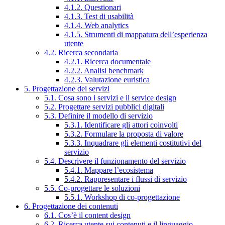
4.1.2. Questionari
4.1.3. Test di usabilità
4.1.4. Web analytics
4.1.5. Strumenti di mappatura dell’esperienza
utente
4.2. Ricerca secondaria
4.2.1. Ricerca documentale
4.2.2. Analisi benchmark
4.2.3. Valutazione euristica
5. Progettazione dei servizi
5.1. Cosa sono i servizi e il service design
5.2. Progettare servizi pubblici digitali
5.3. Definire il modello di servizio
5.3.1. Identificare gli attori coinvolti
5.3.2. Formulare la proposta di valore
5.3.3. Inquadrare gli elementi costitutivi del
servizio
5.4. Descrivere il funzionamento del servizio
5.4.1. Mappare l’ecosistema
5.4.2. Rappresentare i flussi di servizio
5.5. Co-progettare le soluzioni
5.5.1. Workshop di co-progettazione
6. Progettazione dei contenuti
6.1. Cos’è il content design
6.2. Ricerca utente sui contenuti e il linguaggio