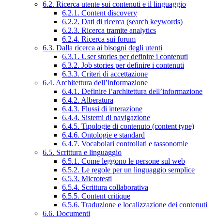
6.2. Ricerca utente sui contenuti e il linguaggio
6.2.1. Content discovery
6.2.2. Dati di ricerca (search keywords)
6.2.3. Ricerca tramite analytics
6.2.4. Ricerca sui forum
6.3. Dalla ricerca ai bisogni degli utenti
6.3.1. User stories per definire i contenuti
6.3.2. Job stories per definire i contenuti
6.3.3. Criteri di accettazione
6.4. Architettura dell’informazione
6.4.1. Definire l’architettura dell’informazione
6.4.2. Alberatura
6.4.3. Flussi di interazione
6.4.4. Sistemi di navigazione
6.4.5. Tipologie di contenuto (content type)
6.4.6. Ontologie e standard
6.4.7. Vocabolari controllati e tassonomie
6.5. Scrittura e linguaggio
6.5.1. Come leggono le persone sul web
6.5.2. Le regole per un linguaggio semplice
6.5.3. Microtesti
6.5.4. Scrittura collaborativa
6.5.5. Content critique
6.5.6. Traduzione e localizzazione dei contenuti
6.6. Documenti