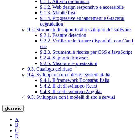
9.1.1. Attività preliminari
9.1.2. Web design responsivo e accessibile
9.1.3. Mobile first
9.1.4. Progressive enhancement e Graceful
degradation
9.2. Strumenti di supporto allo sviluppo del software
9.2.1. Feature detection
9.2.2. Verificare le feature disponibili con Can I
use
9.2.3. Strumenti e risorse per CSS e JavaScript
9.2.4. Supporto browser
9.2.5. Misurare le prestazioni
9.3. Catalogo del riuso
9.4. Sviluppare con il design system .italia
9.4.1. Il framework Bootstrap Italia
9.4.2. Il kit di sviluppo React
9.4.3. Il kit di sviluppo Angular
9.5. Sviluppare con i modelli di sito e servizi
glossario
A
B
C
D