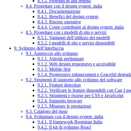
8.3.2. Prototipi in alta fedeltà
8.4. Progettare con il design system .italia
8.4.1. Documentazione
8.4.2. Benefici del design system
8.4.3. Risorse operative
8.4.4. Come contribuire al design system .italia
8.5. Progettare con i modelli di sito e servizi
8.5.1. Vantaggi dell’utilizzo dei modelli
8.5.2. I modelli di sito e servizi disponibili
9. Sviluppo dell’interfaccia
9.1. Approccio allo sviluppo
9.1.1. Attività preliminari
9.1.2. Web design responsivo e accessibile
9.1.3. Mobile first
9.1.4. Progressive enhancement e Graceful degrad
9.2. Strumenti di supporto allo sviluppo del software
9.2.1. Feature detection
9.2.2. Verificare le feature disponibili con Can I us
9.2.3. Strumenti e risorse per CSS e JavaScript
9.2.4. Supporto browser
9.2.5. Misurare le prestazioni
9.3. Catalogo del riuso
9.4. Sviluppare con il design system .italia
9.4.1. Il framework Bootstrap Italia
9.4.2. Il kit di sviluppo React