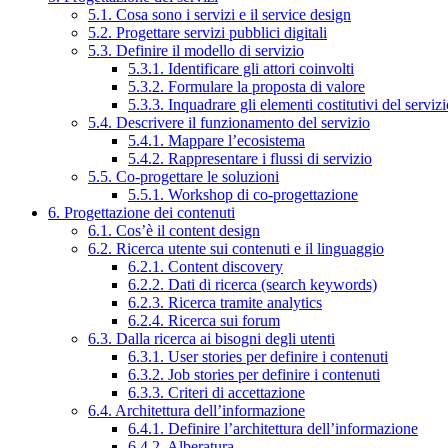
5.1. Cosa sono i servizi e il service design
5.2. Progettare servizi pubblici digitali
5.3. Definire il modello di servizio
5.3.1. Identificare gli attori coinvolti
5.3.2. Formulare la proposta di valore
5.3.3. Inquadrare gli elementi costitutivi del serviz
5.4. Descrivere il funzionamento del servizio
5.4.1. Mappare l’ecosistema
5.4.2. Rappresentare i flussi di servizio
5.5. Co-progettare le soluzioni
5.5.1. Workshop di co-progettazione
6. Progettazione dei contenuti
6.1. Cos’è il content design
6.2. Ricerca utente sui contenuti e il linguaggio
6.2.1. Content discovery
6.2.2. Dati di ricerca (search keywords)
6.2.3. Ricerca tramite analytics
6.2.4. Ricerca sui forum
6.3. Dalla ricerca ai bisogni degli utenti
6.3.1. User stories per definire i contenuti
6.3.2. Job stories per definire i contenuti
6.3.3. Criteri di accettazione
6.4. Architettura dell’informazione
6.4.1. Definire l’architettura dell’informazione
6.4.2. Alberatura