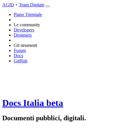
AGID
+
Team Digitale
Piano Triennale
Le community
Developers
Designers
Gli strumenti
Forum
Docs
GitHub
Docs Italia
beta
Documenti pubblici, digitali.