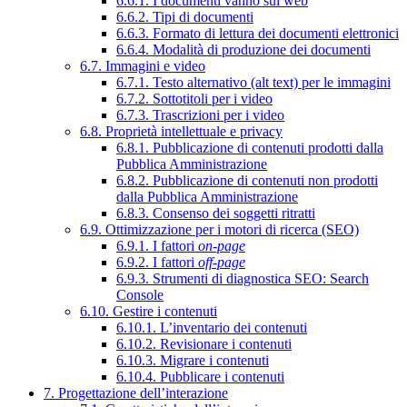
6.6.1. I documenti vanno sul web
6.6.2. Tipi di documenti
6.6.3. Formato di lettura dei documenti elettronici
6.6.4. Modalità di produzione dei documenti
6.7. Immagini e video
6.7.1. Testo alternativo (alt text) per le immagini
6.7.2. Sottotitoli per i video
6.7.3. Trascrizioni per i video
6.8. Proprietà intellettuale e privacy
6.8.1. Pubblicazione di contenuti prodotti dalla
Pubblica Amministrazione
6.8.2. Pubblicazione di contenuti non prodotti
dalla Pubblica Amministrazione
6.8.3. Consenso dei soggetti ritratti
6.9. Ottimizzazione per i motori di ricerca (SEO)
6.9.1. I fattori
on-page
6.9.2. I fattori
off-page
6.9.3. Strumenti di diagnostica SEO: Search
Console
6.10. Gestire i contenuti
6.10.1. L’inventario dei contenuti
6.10.2. Revisionare i contenuti
6.10.3. Migrare i contenuti
6.10.4. Pubblicare i contenuti
7. Progettazione dell’interazione