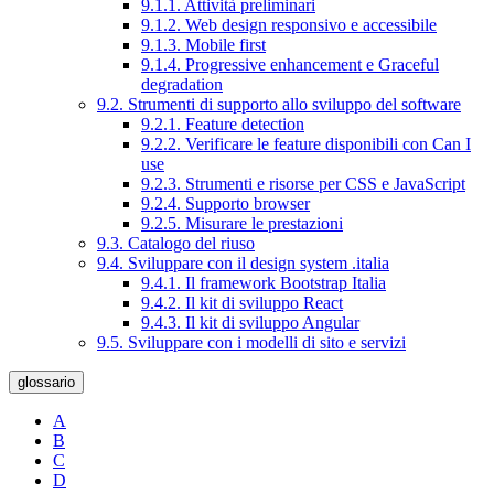
9.1.1. Attività preliminari
9.1.2. Web design responsivo e accessibile
9.1.3. Mobile first
9.1.4. Progressive enhancement e Graceful
degradation
9.2. Strumenti di supporto allo sviluppo del software
9.2.1. Feature detection
9.2.2. Verificare le feature disponibili con Can I
use
9.2.3. Strumenti e risorse per CSS e JavaScript
9.2.4. Supporto browser
9.2.5. Misurare le prestazioni
9.3. Catalogo del riuso
9.4. Sviluppare con il design system .italia
9.4.1. Il framework Bootstrap Italia
9.4.2. Il kit di sviluppo React
9.4.3. Il kit di sviluppo Angular
9.5. Sviluppare con i modelli di sito e servizi
glossario
A
B
C
D