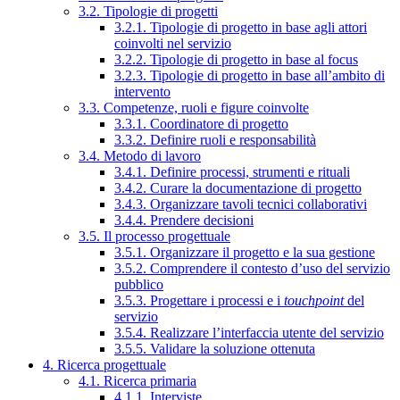
3.2. Tipologie di progetti
3.2.1. Tipologie di progetto in base agli attori
coinvolti nel servizio
3.2.2. Tipologie di progetto in base al focus
3.2.3. Tipologie di progetto in base all’ambito di
intervento
3.3. Competenze, ruoli e figure coinvolte
3.3.1. Coordinatore di progetto
3.3.2. Definire ruoli e responsabilità
3.4. Metodo di lavoro
3.4.1. Definire processi, strumenti e rituali
3.4.2. Curare la documentazione di progetto
3.4.3. Organizzare tavoli tecnici collaborativi
3.4.4. Prendere decisioni
3.5. Il processo progettuale
3.5.1. Organizzare il progetto e la sua gestione
3.5.2. Comprendere il contesto d’uso del servizio
pubblico
3.5.3. Progettare i processi e i
touchpoint
del
servizio
3.5.4. Realizzare l’interfaccia utente del servizio
3.5.5. Validare la soluzione ottenuta
4. Ricerca progettuale
4.1. Ricerca primaria
4.1.1. Interviste