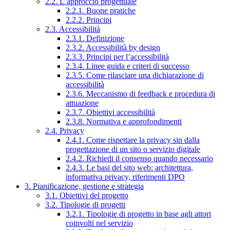
2.2. L’approccio progettuale
2.2.1. Buone pratiche
2.2.2. Principi
2.3. Accessibilità
2.3.1. Definizione
2.3.2. Accessibilità by design
2.3.3. Principi per l’accessibilità
2.3.4. Linee guida e criteri di successo
2.3.5. Come rilasciare una dichiarazione di
accessibilità
2.3.6. Meccanismo di feedback e procedura di
attuazione
2.3.7. Obiettivi accessibilità
2.3.8. Normativa e approfondimenti
2.4. Privacy
2.4.1. Come rispettare la privacy sin dalla
progettazione di un sito o servizio digitale
2.4.2. Richiedi il consenso quando necessario
2.4.3. Le basi del sito web: architettura,
informativa privacy, riferimenti DPO
3. Pianificazione, gestione e strategia
3.1. Obiettivi del progetto
3.2. Tipologie di progetti
3.2.1. Tipologie di progetto in base agli attori
coinvolti nel servizio