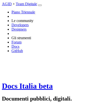
AGID
+
Team Digitale
Piano Triennale
Le community
Developers
Designers
Gli strumenti
Forum
Docs
GitHub
Docs Italia
beta
Documenti pubblici, digitali.