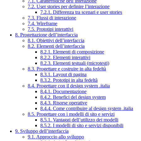
7.1. Caratteristiche dell’interazione
7.2. User stories per definire l’interazione
7.2.1. Differenza tra scenari e user stories
7.3. Flussi di interazione
7.4. Wireframe
7.5. Prototipi interattivi
8. Progettazione dell’interfaccia
8.1. Obiettivi dell’interfaccia
8.2. Elementi dell’interfaccia
8.2.1. Elementi di composizione
8.2.2. Elementi interattivi
8.2.3. Elementi testuali (microtesti)
8.3. Progettare e costruire in alta fedeltà
8.3.1. Layout di pagina
8.3.2. Prototipi in alta fedeltà
8.4. Progettare con il design system .italia
8.4.1. Documentazione
8.4.2. Benefici del design system
8.4.3. Risorse operative
8.4.4. Come contribuire al design system .italia
8.5. Progettare con i modelli di sito e servizi
8.5.1. Vantaggi dell’utilizzo dei modelli
8.5.2. I modelli di sito e servizi disponibili
9. Sviluppo dell’interfaccia
9.1. Approccio allo sviluppo