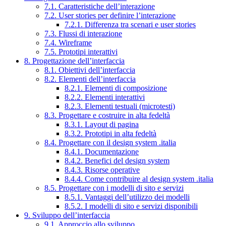
7.1. Caratteristiche dell’interazione
7.2. User stories per definire l’interazione
7.2.1. Differenza tra scenari e user stories
7.3. Flussi di interazione
7.4. Wireframe
7.5. Prototipi interattivi
8. Progettazione dell’interfaccia
8.1. Obiettivi dell’interfaccia
8.2. Elementi dell’interfaccia
8.2.1. Elementi di composizione
8.2.2. Elementi interattivi
8.2.3. Elementi testuali (microtesti)
8.3. Progettare e costruire in alta fedeltà
8.3.1. Layout di pagina
8.3.2. Prototipi in alta fedeltà
8.4. Progettare con il design system .italia
8.4.1. Documentazione
8.4.2. Benefici del design system
8.4.3. Risorse operative
8.4.4. Come contribuire al design system .italia
8.5. Progettare con i modelli di sito e servizi
8.5.1. Vantaggi dell’utilizzo dei modelli
8.5.2. I modelli di sito e servizi disponibili
9. Sviluppo dell’interfaccia
9.1. Approccio allo sviluppo