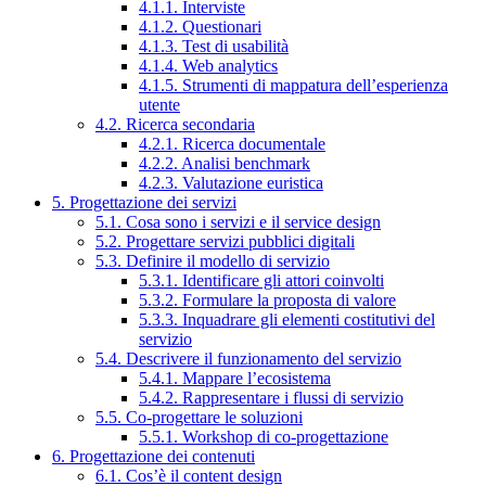
4.1.1. Interviste
4.1.2. Questionari
4.1.3. Test di usabilità
4.1.4. Web analytics
4.1.5. Strumenti di mappatura dell’esperienza
utente
4.2. Ricerca secondaria
4.2.1. Ricerca documentale
4.2.2. Analisi benchmark
4.2.3. Valutazione euristica
5. Progettazione dei servizi
5.1. Cosa sono i servizi e il service design
5.2. Progettare servizi pubblici digitali
5.3. Definire il modello di servizio
5.3.1. Identificare gli attori coinvolti
5.3.2. Formulare la proposta di valore
5.3.3. Inquadrare gli elementi costitutivi del
servizio
5.4. Descrivere il funzionamento del servizio
5.4.1. Mappare l’ecosistema
5.4.2. Rappresentare i flussi di servizio
5.5. Co-progettare le soluzioni
5.5.1. Workshop di co-progettazione
6. Progettazione dei contenuti
6.1. Cos’è il content design