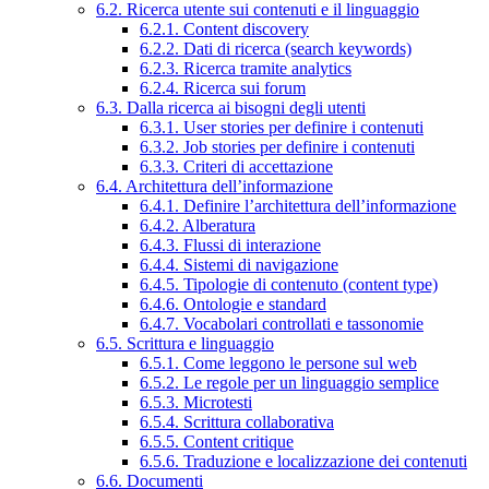
6.2. Ricerca utente sui contenuti e il linguaggio
6.2.1. Content discovery
6.2.2. Dati di ricerca (search keywords)
6.2.3. Ricerca tramite analytics
6.2.4. Ricerca sui forum
6.3. Dalla ricerca ai bisogni degli utenti
6.3.1. User stories per definire i contenuti
6.3.2. Job stories per definire i contenuti
6.3.3. Criteri di accettazione
6.4. Architettura dell’informazione
6.4.1. Definire l’architettura dell’informazione
6.4.2. Alberatura
6.4.3. Flussi di interazione
6.4.4. Sistemi di navigazione
6.4.5. Tipologie di contenuto (content type)
6.4.6. Ontologie e standard
6.4.7. Vocabolari controllati e tassonomie
6.5. Scrittura e linguaggio
6.5.1. Come leggono le persone sul web
6.5.2. Le regole per un linguaggio semplice
6.5.3. Microtesti
6.5.4. Scrittura collaborativa
6.5.5. Content critique
6.5.6. Traduzione e localizzazione dei contenuti
6.6. Documenti