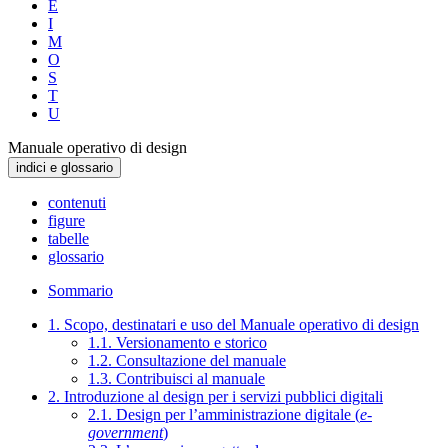
E
I
M
O
S
T
U
Manuale operativo di design
indici e glossario
contenuti
figure
tabelle
glossario
Sommario
1. Scopo, destinatari e uso del Manuale operativo di design
1.1. Versionamento e storico
1.2. Consultazione del manuale
1.3. Contribuisci al manuale
2. Introduzione al design per i servizi pubblici digitali
2.1. Design per l’amministrazione digitale (
e-
government
)