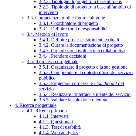
3.2.2. Tipologie di progetto in base al focus
3.2.3. Tipologie di progetto in base all’ambito di
intervento
3.3. Competenze, ruoli e figure coinvolte
3.3.1. Coordinatore di progetto
3.3.2. Definire ruoli e responsabilità
3.4. Metodo di lavoro
3.4.1. Definire processi, strumenti e rituali
3.4.2. Curare la documentazione di progetto
3.4.3. Organizzare tavoli tecnici collaborativi
3.4.4. Prendere decisioni
3.5. Il processo progettuale
3.5.1. Organizzare il progetto e la sua gestione
3.5.2. Comprendere il contesto d’uso del servizio
pubblico
3.5.3. Progettare i processi e i
touchpoint
del
servizio
3.5.4. Realizzare l’interfaccia utente del servizio
3.5.5. Validare la soluzione ottenuta
4. Ricerca progettuale
4.1. Ricerca primaria
4.1.1. Interviste
4.1.2. Questionari
4.1.3. Test di usabilità
4.1.4. Web analytics