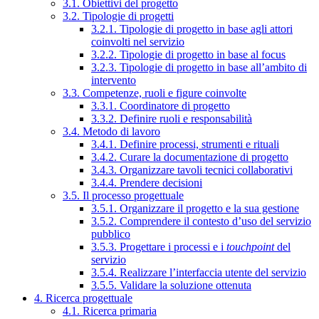
3.1. Obiettivi del progetto
3.2. Tipologie di progetti
3.2.1. Tipologie di progetto in base agli attori
coinvolti nel servizio
3.2.2. Tipologie di progetto in base al focus
3.2.3. Tipologie di progetto in base all’ambito di
intervento
3.3. Competenze, ruoli e figure coinvolte
3.3.1. Coordinatore di progetto
3.3.2. Definire ruoli e responsabilità
3.4. Metodo di lavoro
3.4.1. Definire processi, strumenti e rituali
3.4.2. Curare la documentazione di progetto
3.4.3. Organizzare tavoli tecnici collaborativi
3.4.4. Prendere decisioni
3.5. Il processo progettuale
3.5.1. Organizzare il progetto e la sua gestione
3.5.2. Comprendere il contesto d’uso del servizio
pubblico
3.5.3. Progettare i processi e i
touchpoint
del
servizio
3.5.4. Realizzare l’interfaccia utente del servizio
3.5.5. Validare la soluzione ottenuta
4. Ricerca progettuale
4.1. Ricerca primaria