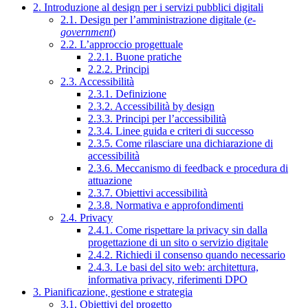
2. Introduzione al design per i servizi pubblici digitali
2.1. Design per l’amministrazione digitale (
e-
government
)
2.2. L’approccio progettuale
2.2.1. Buone pratiche
2.2.2. Principi
2.3. Accessibilità
2.3.1. Definizione
2.3.2. Accessibilità by design
2.3.3. Principi per l’accessibilità
2.3.4. Linee guida e criteri di successo
2.3.5. Come rilasciare una dichiarazione di
accessibilità
2.3.6. Meccanismo di feedback e procedura di
attuazione
2.3.7. Obiettivi accessibilità
2.3.8. Normativa e approfondimenti
2.4. Privacy
2.4.1. Come rispettare la privacy sin dalla
progettazione di un sito o servizio digitale
2.4.2. Richiedi il consenso quando necessario
2.4.3. Le basi del sito web: architettura,
informativa privacy, riferimenti DPO
3. Pianificazione, gestione e strategia
3.1. Obiettivi del progetto