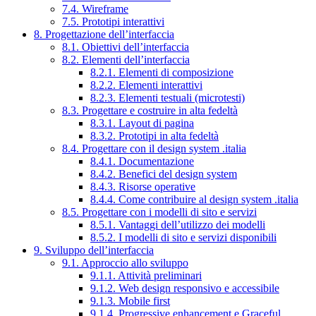
7.4. Wireframe
7.5. Prototipi interattivi
8. Progettazione dell’interfaccia
8.1. Obiettivi dell’interfaccia
8.2. Elementi dell’interfaccia
8.2.1. Elementi di composizione
8.2.2. Elementi interattivi
8.2.3. Elementi testuali (microtesti)
8.3. Progettare e costruire in alta fedeltà
8.3.1. Layout di pagina
8.3.2. Prototipi in alta fedeltà
8.4. Progettare con il design system .italia
8.4.1. Documentazione
8.4.2. Benefici del design system
8.4.3. Risorse operative
8.4.4. Come contribuire al design system .italia
8.5. Progettare con i modelli di sito e servizi
8.5.1. Vantaggi dell’utilizzo dei modelli
8.5.2. I modelli di sito e servizi disponibili
9. Sviluppo dell’interfaccia
9.1. Approccio allo sviluppo
9.1.1. Attività preliminari
9.1.2. Web design responsivo e accessibile
9.1.3. Mobile first
9.1.4. Progressive enhancement e Graceful