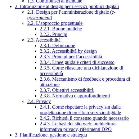
1.3. Contribuisci al manuale
2. Introduzione al design per i servizi pubblici digitali
2.1. Design per l’amministrazione digitale (
e-
government
)
2.2. L’approccio progettuale
2.2.1. Buone pratiche
2.2.2. Principi
2.3. Accessibilità
2.3.1. Definizione
2.3.2. Accessibilità by design
2.3.3. Principi per l’accessibilità
2.3.4. Linee guida e criteri di successo
2.3.5. Come rilasciare una dichiarazione di
accessibilità
2.3.6. Meccanismo di feedback e procedura di
attuazione
2.3.7. Obiettivi accessibilità
2.3.8. Normativa e approfondimenti
2.4. Privacy
2.4.1. Come rispettare la privacy sin dalla
progettazione di un sito o servizio digitale
2.4.2. Richiedi il consenso quando necessario
2.4.3. Le basi del sito web: architettura,
informativa privacy, riferimenti DPO
3. Pianificazione, gestione e strategia