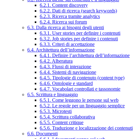
6.2.1. Content discovery
6.2.2. Dati di ricerca (search keywords)
6.2.3. Ricerca tramite analytics
6.2.4. Ricerca sui forum
6.3. Dalla ricerca ai bisogni degli utenti
6.3.1. User stories per definire i contenuti
6.3.2. Job stories per definire i contenuti
6.3.3. Criteri di accettazione
6.4. Architettura dell’informazione
6.4.1. Definire l’architettura dell’informazione
6.4.2. Alberatura
6.4.3. Flussi di interazione
6.4.4. Sistemi di navigazione
6.4.5. Tipologie di contenuto (content type)
6.4.6. Ontologie e standard
6.4.7. Vocabolari controllati e tassonomie
6.5. Scrittura e linguaggio
6.5.1. Come leggono le persone sul web
6.5.2. Le regole per un linguaggio semplice
6.5.3. Microtesti
6.5.4. Scrittura collaborativa
6.5.5. Content critique
6.5.6. Traduzione e localizzazione dei contenuti
6.6. Documenti