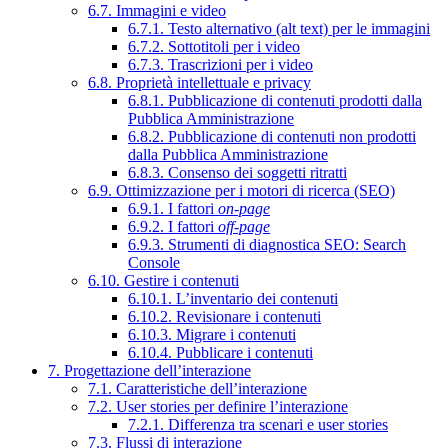
6.7. Immagini e video
6.7.1. Testo alternativo (alt text) per le immagini
6.7.2. Sottotitoli per i video
6.7.3. Trascrizioni per i video
6.8. Proprietà intellettuale e privacy
6.8.1. Pubblicazione di contenuti prodotti dalla
Pubblica Amministrazione
6.8.2. Pubblicazione di contenuti non prodotti
dalla Pubblica Amministrazione
6.8.3. Consenso dei soggetti ritratti
6.9. Ottimizzazione per i motori di ricerca (SEO)
6.9.1. I fattori
on-page
6.9.2. I fattori
off-page
6.9.3. Strumenti di diagnostica SEO: Search
Console
6.10. Gestire i contenuti
6.10.1. L’inventario dei contenuti
6.10.2. Revisionare i contenuti
6.10.3. Migrare i contenuti
6.10.4. Pubblicare i contenuti
7. Progettazione dell’interazione
7.1. Caratteristiche dell’interazione
7.2. User stories per definire l’interazione
7.2.1. Differenza tra scenari e user stories
7.3. Flussi di interazione