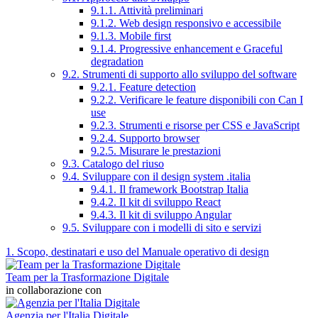
9.1.1. Attività preliminari
9.1.2. Web design responsivo e accessibile
9.1.3. Mobile first
9.1.4. Progressive enhancement e Graceful
degradation
9.2. Strumenti di supporto allo sviluppo del software
9.2.1. Feature detection
9.2.2. Verificare le feature disponibili con Can I
use
9.2.3. Strumenti e risorse per CSS e JavaScript
9.2.4. Supporto browser
9.2.5. Misurare le prestazioni
9.3. Catalogo del riuso
9.4. Sviluppare con il design system .italia
9.4.1. Il framework Bootstrap Italia
9.4.2. Il kit di sviluppo React
9.4.3. Il kit di sviluppo Angular
9.5. Sviluppare con i modelli di sito e servizi
1. Scopo, destinatari e uso del Manuale operativo di design
Team per la Trasformazione Digitale
in collaborazione con
Agenzia per l'Italia Digitale