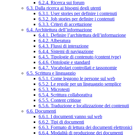
6.2.4. Ricerca sui forum
6.3. Dalla ricerca ai bisogni degli utenti
6.3.1. User stories per definire i contenuti
6.3.2. Job stories per definire i contenuti
6.3.3. Criteri di accettazione
6.4. Architettura dell’informazione
6.4.1. Definire l’architettura dell’informazione
6.4.2. Alberatura
6.4.3. Flussi di interazione
6.4.4. Sistemi di navigazione
6.4.5. Tipologie di contenuto (content type)
6.4.6. Ontologie e standard
6.4.7. Vocabolari controllati e tassonomie
6.5. Scrittura e linguaggio
6.5.1. Come leggono le persone sul web
6.5.2. Le regole per un linguaggio semplice
6.5.3. Microtesti
6.5.4. Scrittura collaborativa
6.5.5. Content critique
6.5.6. Traduzione e localizzazione dei contenuti
6.6. Documenti
6.6.1. I documenti vanno sul web
6.6.2. Tipi di documenti
6.6.3. Formato di lettura dei documenti elettronici
6.6.4. Modalità di produzione dei documenti