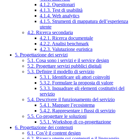
4.1.2. Questionari
4.1.3. Test di usabilità
4.1.4. Web analytics
4.1.5. Strumenti di mappatura dell’esperienza
utente
4.2. Ricerca secondaria
4.2.1. Ricerca documentale
4.2.2. Analisi benchmark
4.2.3. Valutazione euristica
5. Progettazione dei servizi
5.1. Cosa sono i servizi e il service design
5.2. Progettare servizi pubblici digitali
5.3. Definire il modello di servizio
5.3.1. Identificare gli attori coinvolti
5.3.2. Formulare la proposta di valore
5.3.3. Inquadrare gli elementi costitutivi del
servizio
5.4. Descrivere il funzionamento del servizio
5.4.1. Mappare l’ecosistema
5.4.2. Rappresentare i flussi di servizio
5.5. Co-progettare le soluzioni
5.5.1. Workshop di co-progettazione
6. Progettazione dei contenuti
6.1. Cos’è il content design
6.2. Ricerca utente sui contenuti e il linguaggio