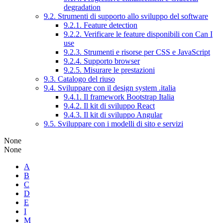
degradation
9.2. Strumenti di supporto allo sviluppo del software
9.2.1. Feature detection
9.2.2. Verificare le feature disponibili con Can I
use
9.2.3. Strumenti e risorse per CSS e JavaScript
9.2.4. Supporto browser
9.2.5. Misurare le prestazioni
9.3. Catalogo del riuso
9.4. Sviluppare con il design system .italia
9.4.1. Il framework Bootstrap Italia
9.4.2. Il kit di sviluppo React
9.4.3. Il kit di sviluppo Angular
9.5. Sviluppare con i modelli di sito e servizi
None
None
A
B
C
D
E
I
M