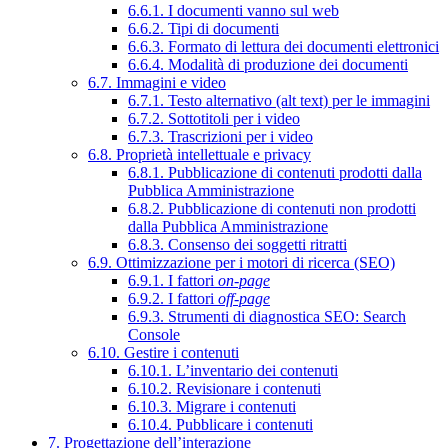
6.6.1. I documenti vanno sul web
6.6.2. Tipi di documenti
6.6.3. Formato di lettura dei documenti elettronici
6.6.4. Modalità di produzione dei documenti
6.7. Immagini e video
6.7.1. Testo alternativo (alt text) per le immagini
6.7.2. Sottotitoli per i video
6.7.3. Trascrizioni per i video
6.8. Proprietà intellettuale e privacy
6.8.1. Pubblicazione di contenuti prodotti dalla
Pubblica Amministrazione
6.8.2. Pubblicazione di contenuti non prodotti
dalla Pubblica Amministrazione
6.8.3. Consenso dei soggetti ritratti
6.9. Ottimizzazione per i motori di ricerca (SEO)
6.9.1. I fattori
on-page
6.9.2. I fattori
off-page
6.9.3. Strumenti di diagnostica SEO: Search
Console
6.10. Gestire i contenuti
6.10.1. L’inventario dei contenuti
6.10.2. Revisionare i contenuti
6.10.3. Migrare i contenuti
6.10.4. Pubblicare i contenuti
7. Progettazione dell’interazione