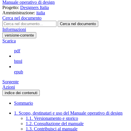
Manuale operativo di design
Progetto:
Designers Italia
Amministrazione:
italia
Cerca nel documento
Cerca nel documento
Informazioni
versione-corrente
Scarica
pdf
html
epub
Sorgente
Azioni
indice dei contenuti
Sommario
1. Scopo, destinatari e uso del Manuale operativo di design
1.1. Versionamento e storico
1.2. Consultazione del manuale
1.3. Contribuisci al manuale