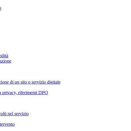
)
ilità
azione
ione di un sito o servizio digitale
va privacy, riferimenti DPO
olti nel servizio
ntervento