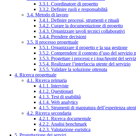
3.3.1. Coordinatore di progetto
3.3.2. Definire ruoli e responsabilità
3.4. Metodo di lavoro
3.4.1. Definire processi, strumenti e rituali
3.4.2. Curare la documentazione di progetto
3.4.3. Organizzare tavoli tecnici collaborativi
3.4.4. Prendere decisioni
3.5. Il processo progettuale
3.5.1. Organizzare il progetto e la sua gestione
3.5.2. Comprendere il contesto d’uso del servizio 
3.5.3. Progettare i processi e i
touchpoint
del servi
3.5.4. Realizzare l’interfaccia utente del servizio
3.5.5. Validare la soluzione ottenuta
4. Ricerca progettuale
4.1. Ricerca primaria
4.1.1. Interviste
4.1.2. Questionari
4.1.3. Test di usabilità
4.1.4. Web analytics
4.1.5. Strumenti di mappatura dell’esperienza uten
4.2. Ricerca secondaria
4.2.1. Ricerca documentale
4.2.2. Analisi benchmark
4.2.3. Valutazione euristica
5. Progettazione dei servizi