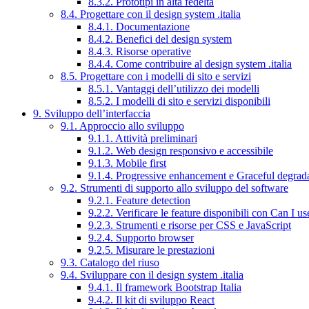
8.3.2. Prototipi in alta fedeltà
8.4. Progettare con il design system .italia
8.4.1. Documentazione
8.4.2. Benefici del design system
8.4.3. Risorse operative
8.4.4. Come contribuire al design system .italia
8.5. Progettare con i modelli di sito e servizi
8.5.1. Vantaggi dell’utilizzo dei modelli
8.5.2. I modelli di sito e servizi disponibili
9. Sviluppo dell’interfaccia
9.1. Approccio allo sviluppo
9.1.1. Attività preliminari
9.1.2. Web design responsivo e accessibile
9.1.3. Mobile first
9.1.4. Progressive enhancement e Graceful degrad
9.2. Strumenti di supporto allo sviluppo del software
9.2.1. Feature detection
9.2.2. Verificare le feature disponibili con Can I us
9.2.3. Strumenti e risorse per CSS e JavaScript
9.2.4. Supporto browser
9.2.5. Misurare le prestazioni
9.3. Catalogo del riuso
9.4. Sviluppare con il design system .italia
9.4.1. Il framework Bootstrap Italia
9.4.2. Il kit di sviluppo React