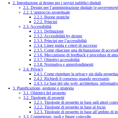
2. Introduzione al design per i servizi pubblici digitali
2.1. Design per l’amministrazione digitale (
e-government
2.2. L’approccio progettuale
2.2.1. Buone pratiche
2.2.2. Principi
2.3. Accessibilità
2.3.1. Definizione
2.3.2. Accessibilità by design
2.3.3. Principi per l’accessibilità
2.3.4. Linee guida e criteri di successo
2.3.5. Come rilasciare una dichiarazione di accessib
2.3.6. Meccanismo di feedback e procedura di attu
2.3.7. Obiettivi accessibilità
2.3.8. Normativa e approfondimenti
2.4. Privacy
2.4.1. Come rispettare la privacy sin dalla progettaz
2.4.2. Richiedi il consenso quando necessario
2.4.3. Le basi del sito web: architettura, informati
3. Pianificazione, gestione e strategia
3.1. Obiettivi del progetto
3.2. Tipologie di progetti
3.2.1. Tipologie di progetto in base agli attori coinv
3.2.2. Tipologie di progetto in base al focus
3.2.3. Tipologie di progetto in base all’ambito di i
3.3. Competenze, ruoli e figure coinvolte