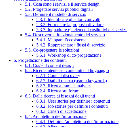
5.1. Cosa sono i servizi e il service design
5.2. Progettare servizi pubblici digitali
5.3. Definire il modello di servizio
5.3.1. Identificare gli attori coinvolti
5.3.2. Formulare la proposta di valore
5.3.3. Inquadrare gli elementi costitutivi del serviz
5.4. Descrivere il funzionamento del servizio
5.4.1. Mappare l’ecosistema
5.4.2. Rappresentare i flussi di servizio
5.5. Co-progettare le soluzioni
5.5.1. Workshop di co-progettazione
6. Progettazione dei contenuti
6.1. Cos’è il content design
6.2. Ricerca utente sui contenuti e il linguaggio
6.2.1. Content discovery
6.2.2. Dati di ricerca (search keywords)
6.2.3. Ricerca tramite analytics
6.2.4. Ricerca sui forum
6.3. Dalla ricerca ai bisogni degli utenti
6.3.1. User stories per definire i contenuti
6.3.2. Job stories per definire i contenuti
6.3.3. Criteri di accettazione
6.4. Architettura dell’informazione
6.4.1. Definire l’architettura dell’informazione
6.4.2. Alberatura