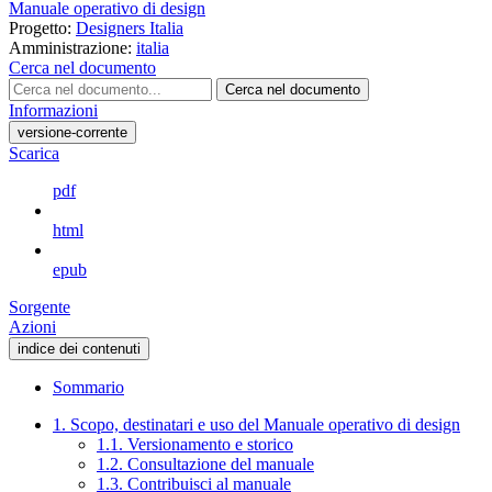
Manuale operativo di design
Progetto:
Designers Italia
Amministrazione:
italia
Cerca nel documento
Cerca nel documento
Informazioni
versione-corrente
Scarica
pdf
html
epub
Sorgente
Azioni
indice dei contenuti
Sommario
1. Scopo, destinatari e uso del Manuale operativo di design
1.1. Versionamento e storico
1.2. Consultazione del manuale
1.3. Contribuisci al manuale