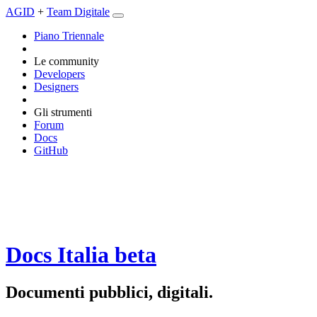
AGID
+
Team Digitale
Piano Triennale
Le community
Developers
Designers
Gli strumenti
Forum
Docs
GitHub
Docs Italia
beta
Documenti pubblici, digitali.