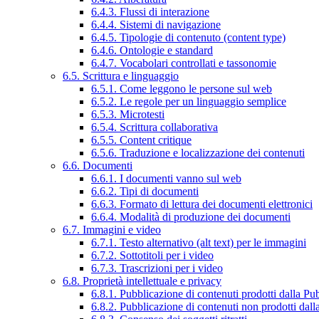
6.4.3. Flussi di interazione
6.4.4. Sistemi di navigazione
6.4.5. Tipologie di contenuto (content type)
6.4.6. Ontologie e standard
6.4.7. Vocabolari controllati e tassonomie
6.5. Scrittura e linguaggio
6.5.1. Come leggono le persone sul web
6.5.2. Le regole per un linguaggio semplice
6.5.3. Microtesti
6.5.4. Scrittura collaborativa
6.5.5. Content critique
6.5.6. Traduzione e localizzazione dei contenuti
6.6. Documenti
6.6.1. I documenti vanno sul web
6.6.2. Tipi di documenti
6.6.3. Formato di lettura dei documenti elettronici
6.6.4. Modalità di produzione dei documenti
6.7. Immagini e video
6.7.1. Testo alternativo (alt text) per le immagini
6.7.2. Sottotitoli per i video
6.7.3. Trascrizioni per i video
6.8. Proprietà intellettuale e privacy
6.8.1. Pubblicazione di contenuti prodotti dalla P
6.8.2. Pubblicazione di contenuti non prodotti dal