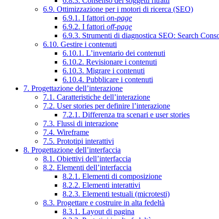
6.8.3. Consenso dei soggetti ritratti
6.9. Ottimizzazione per i motori di ricerca (SEO)
6.9.1. I fattori
on-page
6.9.2. I fattori
off-page
6.9.3. Strumenti di diagnostica SEO: Search Cons
6.10. Gestire i contenuti
6.10.1. L’inventario dei contenuti
6.10.2. Revisionare i contenuti
6.10.3. Migrare i contenuti
6.10.4. Pubblicare i contenuti
7. Progettazione dell’interazione
7.1. Caratteristiche dell’interazione
7.2. User stories per definire l’interazione
7.2.1. Differenza tra scenari e user stories
7.3. Flussi di interazione
7.4. Wireframe
7.5. Prototipi interattivi
8. Progettazione dell’interfaccia
8.1. Obiettivi dell’interfaccia
8.2. Elementi dell’interfaccia
8.2.1. Elementi di composizione
8.2.2. Elementi interattivi
8.2.3. Elementi testuali (microtesti)
8.3. Progettare e costruire in alta fedeltà
8.3.1. Layout di pagina