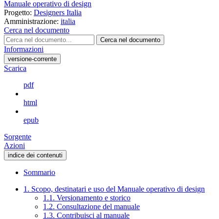
Manuale operativo di design
Progetto:
Designers Italia
Amministrazione:
italia
Cerca nel documento
Cerca nel documento
Informazioni
versione-corrente
Scarica
pdf
html
epub
Sorgente
Azioni
indice dei contenuti
Sommario
1. Scopo, destinatari e uso del Manuale operativo di design
1.1. Versionamento e storico
1.2. Consultazione del manuale
1.3. Contribuisci al manuale