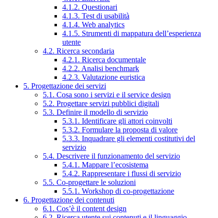
4.1.2. Questionari
4.1.3. Test di usabilità
4.1.4. Web analytics
4.1.5. Strumenti di mappatura dell’esperienza
utente
4.2. Ricerca secondaria
4.2.1. Ricerca documentale
4.2.2. Analisi benchmark
4.2.3. Valutazione euristica
5. Progettazione dei servizi
5.1. Cosa sono i servizi e il service design
5.2. Progettare servizi pubblici digitali
5.3. Definire il modello di servizio
5.3.1. Identificare gli attori coinvolti
5.3.2. Formulare la proposta di valore
5.3.3. Inquadrare gli elementi costitutivi del
servizio
5.4. Descrivere il funzionamento del servizio
5.4.1. Mappare l’ecosistema
5.4.2. Rappresentare i flussi di servizio
5.5. Co-progettare le soluzioni
5.5.1. Workshop di co-progettazione
6. Progettazione dei contenuti
6.1. Cos’è il content design
6.2. Ricerca utente sui contenuti e il linguaggio