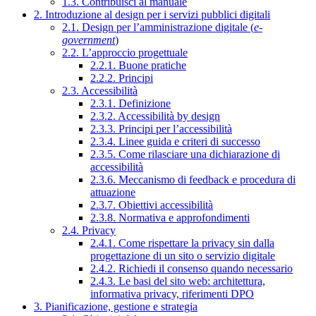
1.3. Contribuisci al manuale
2. Introduzione al design per i servizi pubblici digitali
2.1. Design per l’amministrazione digitale (
e-
government
)
2.2. L’approccio progettuale
2.2.1. Buone pratiche
2.2.2. Principi
2.3. Accessibilità
2.3.1. Definizione
2.3.2. Accessibilità by design
2.3.3. Principi per l’accessibilità
2.3.4. Linee guida e criteri di successo
2.3.5. Come rilasciare una dichiarazione di
accessibilità
2.3.6. Meccanismo di feedback e procedura di
attuazione
2.3.7. Obiettivi accessibilità
2.3.8. Normativa e approfondimenti
2.4. Privacy
2.4.1. Come rispettare la privacy sin dalla
progettazione di un sito o servizio digitale
2.4.2. Richiedi il consenso quando necessario
2.4.3. Le basi del sito web: architettura,
informativa privacy, riferimenti DPO
3. Pianificazione, gestione e strategia