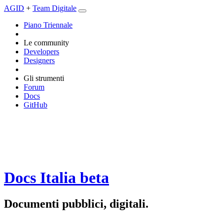
AGID
+
Team Digitale
Piano Triennale
Le community
Developers
Designers
Gli strumenti
Forum
Docs
GitHub
Docs Italia
beta
Documenti pubblici, digitali.