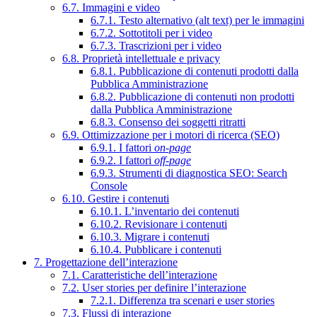
6.7. Immagini e video
6.7.1. Testo alternativo (alt text) per le immagini
6.7.2. Sottotitoli per i video
6.7.3. Trascrizioni per i video
6.8. Proprietà intellettuale e privacy
6.8.1. Pubblicazione di contenuti prodotti dalla
Pubblica Amministrazione
6.8.2. Pubblicazione di contenuti non prodotti
dalla Pubblica Amministrazione
6.8.3. Consenso dei soggetti ritratti
6.9. Ottimizzazione per i motori di ricerca (SEO)
6.9.1. I fattori
on-page
6.9.2. I fattori
off-page
6.9.3. Strumenti di diagnostica SEO: Search
Console
6.10. Gestire i contenuti
6.10.1. L’inventario dei contenuti
6.10.2. Revisionare i contenuti
6.10.3. Migrare i contenuti
6.10.4. Pubblicare i contenuti
7. Progettazione dell’interazione
7.1. Caratteristiche dell’interazione
7.2. User stories per definire l’interazione
7.2.1. Differenza tra scenari e user stories
7.3. Flussi di interazione