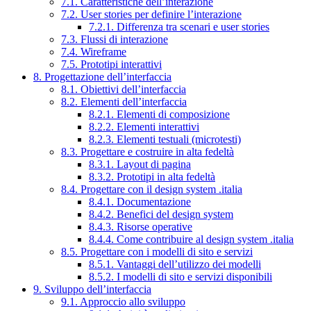
7.1. Caratteristiche dell’interazione
7.2. User stories per definire l’interazione
7.2.1. Differenza tra scenari e user stories
7.3. Flussi di interazione
7.4. Wireframe
7.5. Prototipi interattivi
8. Progettazione dell’interfaccia
8.1. Obiettivi dell’interfaccia
8.2. Elementi dell’interfaccia
8.2.1. Elementi di composizione
8.2.2. Elementi interattivi
8.2.3. Elementi testuali (microtesti)
8.3. Progettare e costruire in alta fedeltà
8.3.1. Layout di pagina
8.3.2. Prototipi in alta fedeltà
8.4. Progettare con il design system .italia
8.4.1. Documentazione
8.4.2. Benefici del design system
8.4.3. Risorse operative
8.4.4. Come contribuire al design system .italia
8.5. Progettare con i modelli di sito e servizi
8.5.1. Vantaggi dell’utilizzo dei modelli
8.5.2. I modelli di sito e servizi disponibili
9. Sviluppo dell’interfaccia
9.1. Approccio allo sviluppo