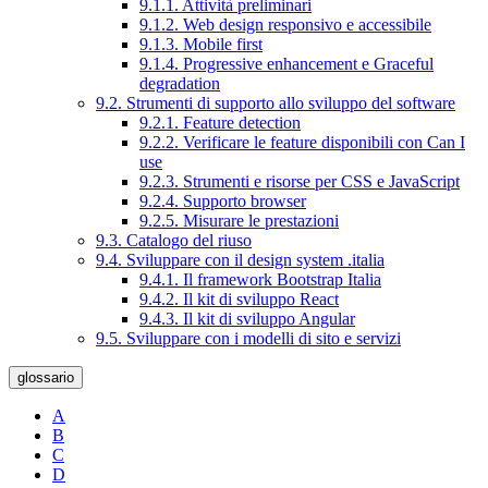
9.1.1. Attività preliminari
9.1.2. Web design responsivo e accessibile
9.1.3. Mobile first
9.1.4. Progressive enhancement e Graceful
degradation
9.2. Strumenti di supporto allo sviluppo del software
9.2.1. Feature detection
9.2.2. Verificare le feature disponibili con Can I
use
9.2.3. Strumenti e risorse per CSS e JavaScript
9.2.4. Supporto browser
9.2.5. Misurare le prestazioni
9.3. Catalogo del riuso
9.4. Sviluppare con il design system .italia
9.4.1. Il framework Bootstrap Italia
9.4.2. Il kit di sviluppo React
9.4.3. Il kit di sviluppo Angular
9.5. Sviluppare con i modelli di sito e servizi
glossario
A
B
C
D