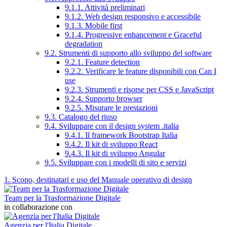
9.1.1. Attività preliminari
9.1.2. Web design responsivo e accessibile
9.1.3. Mobile first
9.1.4. Progressive enhancement e Graceful
degradation
9.2. Strumenti di supporto allo sviluppo del software
9.2.1. Feature detection
9.2.2. Verificare le feature disponibili con Can I
use
9.2.3. Strumenti e risorse per CSS e JavaScript
9.2.4. Supporto browser
9.2.5. Misurare le prestazioni
9.3. Catalogo del riuso
9.4. Sviluppare con il design system .italia
9.4.1. Il framework Bootstrap Italia
9.4.2. Il kit di sviluppo React
9.4.3. Il kit di sviluppo Angular
9.5. Sviluppare con i modelli di sito e servizi
1. Scopo, destinatari e uso del Manuale operativo di design
Team per la Trasformazione Digitale
in collaborazione con
Agenzia per l'Italia Digitale