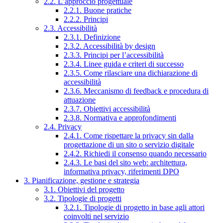
2.2. L’approccio progettuale
2.2.1. Buone pratiche
2.2.2. Principi
2.3. Accessibilità
2.3.1. Definizione
2.3.2. Accessibilità by design
2.3.3. Principi per l’accessibilità
2.3.4. Linee guida e criteri di successo
2.3.5. Come rilasciare una dichiarazione di
accessibilità
2.3.6. Meccanismo di feedback e procedura di
attuazione
2.3.7. Obiettivi accessibilità
2.3.8. Normativa e approfondimenti
2.4. Privacy
2.4.1. Come rispettare la privacy sin dalla
progettazione di un sito o servizio digitale
2.4.2. Richiedi il consenso quando necessario
2.4.3. Le basi del sito web: architettura,
informativa privacy, riferimenti DPO
3. Pianificazione, gestione e strategia
3.1. Obiettivi del progetto
3.2. Tipologie di progetti
3.2.1. Tipologie di progetto in base agli attori
coinvolti nel servizio