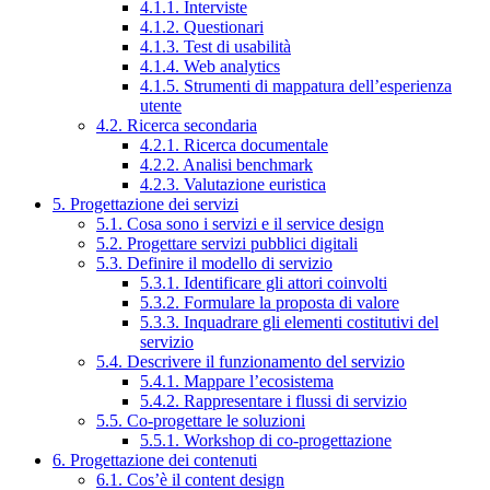
4.1.1. Interviste
4.1.2. Questionari
4.1.3. Test di usabilità
4.1.4. Web analytics
4.1.5. Strumenti di mappatura dell’esperienza
utente
4.2. Ricerca secondaria
4.2.1. Ricerca documentale
4.2.2. Analisi benchmark
4.2.3. Valutazione euristica
5. Progettazione dei servizi
5.1. Cosa sono i servizi e il service design
5.2. Progettare servizi pubblici digitali
5.3. Definire il modello di servizio
5.3.1. Identificare gli attori coinvolti
5.3.2. Formulare la proposta di valore
5.3.3. Inquadrare gli elementi costitutivi del
servizio
5.4. Descrivere il funzionamento del servizio
5.4.1. Mappare l’ecosistema
5.4.2. Rappresentare i flussi di servizio
5.5. Co-progettare le soluzioni
5.5.1. Workshop di co-progettazione
6. Progettazione dei contenuti
6.1. Cos’è il content design