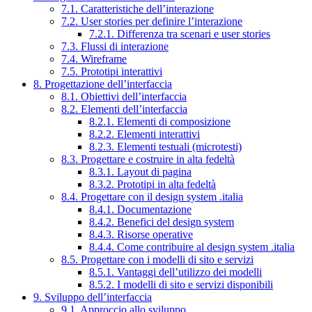
7.1. Caratteristiche dell’interazione
7.2. User stories per definire l’interazione
7.2.1. Differenza tra scenari e user stories
7.3. Flussi di interazione
7.4. Wireframe
7.5. Prototipi interattivi
8. Progettazione dell’interfaccia
8.1. Obiettivi dell’interfaccia
8.2. Elementi dell’interfaccia
8.2.1. Elementi di composizione
8.2.2. Elementi interattivi
8.2.3. Elementi testuali (microtesti)
8.3. Progettare e costruire in alta fedeltà
8.3.1. Layout di pagina
8.3.2. Prototipi in alta fedeltà
8.4. Progettare con il design system .italia
8.4.1. Documentazione
8.4.2. Benefici del design system
8.4.3. Risorse operative
8.4.4. Come contribuire al design system .italia
8.5. Progettare con i modelli di sito e servizi
8.5.1. Vantaggi dell’utilizzo dei modelli
8.5.2. I modelli di sito e servizi disponibili
9. Sviluppo dell’interfaccia
9.1. Approccio allo sviluppo