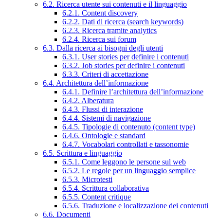
6.2. Ricerca utente sui contenuti e il linguaggio
6.2.1. Content discovery
6.2.2. Dati di ricerca (search keywords)
6.2.3. Ricerca tramite analytics
6.2.4. Ricerca sui forum
6.3. Dalla ricerca ai bisogni degli utenti
6.3.1. User stories per definire i contenuti
6.3.2. Job stories per definire i contenuti
6.3.3. Criteri di accettazione
6.4. Architettura dell’informazione
6.4.1. Definire l’architettura dell’informazione
6.4.2. Alberatura
6.4.3. Flussi di interazione
6.4.4. Sistemi di navigazione
6.4.5. Tipologie di contenuto (content type)
6.4.6. Ontologie e standard
6.4.7. Vocabolari controllati e tassonomie
6.5. Scrittura e linguaggio
6.5.1. Come leggono le persone sul web
6.5.2. Le regole per un linguaggio semplice
6.5.3. Microtesti
6.5.4. Scrittura collaborativa
6.5.5. Content critique
6.5.6. Traduzione e localizzazione dei contenuti
6.6. Documenti