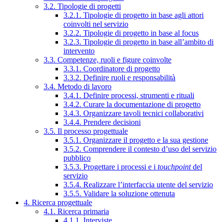
3.2. Tipologie di progetti
3.2.1. Tipologie di progetto in base agli attori
coinvolti nel servizio
3.2.2. Tipologie di progetto in base al focus
3.2.3. Tipologie di progetto in base all’ambito di
intervento
3.3. Competenze, ruoli e figure coinvolte
3.3.1. Coordinatore di progetto
3.3.2. Definire ruoli e responsabilità
3.4. Metodo di lavoro
3.4.1. Definire processi, strumenti e rituali
3.4.2. Curare la documentazione di progetto
3.4.3. Organizzare tavoli tecnici collaborativi
3.4.4. Prendere decisioni
3.5. Il processo progettuale
3.5.1. Organizzare il progetto e la sua gestione
3.5.2. Comprendere il contesto d’uso del servizio
pubblico
3.5.3. Progettare i processi e i
touchpoint
del
servizio
3.5.4. Realizzare l’interfaccia utente del servizio
3.5.5. Validare la soluzione ottenuta
4. Ricerca progettuale
4.1. Ricerca primaria
4.1.1. Interviste