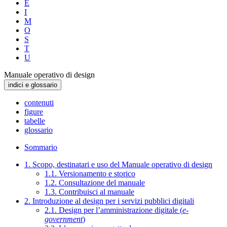
E
I
M
O
S
T
U
Manuale operativo di design
indici e glossario
contenuti
figure
tabelle
glossario
Sommario
1. Scopo, destinatari e uso del Manuale operativo di design
1.1. Versionamento e storico
1.2. Consultazione del manuale
1.3. Contribuisci al manuale
2. Introduzione al design per i servizi pubblici digitali
2.1. Design per l’amministrazione digitale (
e-
government
)