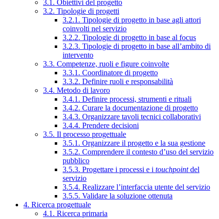
3.1. Obiettivi del progetto
3.2. Tipologie di progetti
3.2.1. Tipologie di progetto in base agli attori
coinvolti nel servizio
3.2.2. Tipologie di progetto in base al focus
3.2.3. Tipologie di progetto in base all’ambito di
intervento
3.3. Competenze, ruoli e figure coinvolte
3.3.1. Coordinatore di progetto
3.3.2. Definire ruoli e responsabilità
3.4. Metodo di lavoro
3.4.1. Definire processi, strumenti e rituali
3.4.2. Curare la documentazione di progetto
3.4.3. Organizzare tavoli tecnici collaborativi
3.4.4. Prendere decisioni
3.5. Il processo progettuale
3.5.1. Organizzare il progetto e la sua gestione
3.5.2. Comprendere il contesto d’uso del servizio
pubblico
3.5.3. Progettare i processi e i
touchpoint
del
servizio
3.5.4. Realizzare l’interfaccia utente del servizio
3.5.5. Validare la soluzione ottenuta
4. Ricerca progettuale
4.1. Ricerca primaria