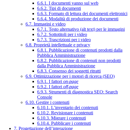
6.6.1. I documenti vanno sul web
6.6.2. Tipi di documenti
6.6.3. Formato di lettura dei documenti elettronici
6.6.4. Modalità di produzione dei documenti
6.7. Immagini e video
6.7.1. Testo alternativo (alt text) per le immagini
6.7.2. Sottotitoli per i video
6.7.3. Trascrizioni per i video
6.8. Proprietà intellettuale e privacy
6.8.1. Pubblicazione di contenuti prodotti dalla
Pubblica Amministrazione
6.8.2. Pubblicazione di contenuti non prodotti
dalla Pubblica Amministrazione
6.8.3. Consenso dei soggetti ritratti
6.9. Ottimizzazione per i motori di ricerca (SEO)
6.9.1. I fattori
on-page
6.9.2. I fattori
off-page
6.9.3. Strumenti di diagnostica SEO: Search
Console
6.10. Gestire i contenuti
6.10.1. L’inventario dei contenuti
6.10.2. Revisionare i contenuti
6.10.3. Migrare i contenuti
6.10.4. Pubblicare i contenuti
7. Progettazione dell’interazione