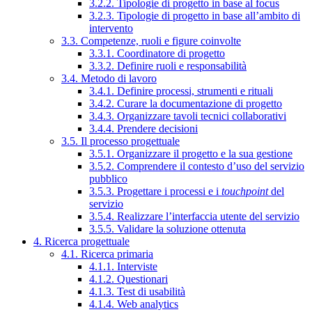
3.2.2. Tipologie di progetto in base al focus
3.2.3. Tipologie di progetto in base all’ambito di
intervento
3.3. Competenze, ruoli e figure coinvolte
3.3.1. Coordinatore di progetto
3.3.2. Definire ruoli e responsabilità
3.4. Metodo di lavoro
3.4.1. Definire processi, strumenti e rituali
3.4.2. Curare la documentazione di progetto
3.4.3. Organizzare tavoli tecnici collaborativi
3.4.4. Prendere decisioni
3.5. Il processo progettuale
3.5.1. Organizzare il progetto e la sua gestione
3.5.2. Comprendere il contesto d’uso del servizio
pubblico
3.5.3. Progettare i processi e i
touchpoint
del
servizio
3.5.4. Realizzare l’interfaccia utente del servizio
3.5.5. Validare la soluzione ottenuta
4. Ricerca progettuale
4.1. Ricerca primaria
4.1.1. Interviste
4.1.2. Questionari
4.1.3. Test di usabilità
4.1.4. Web analytics