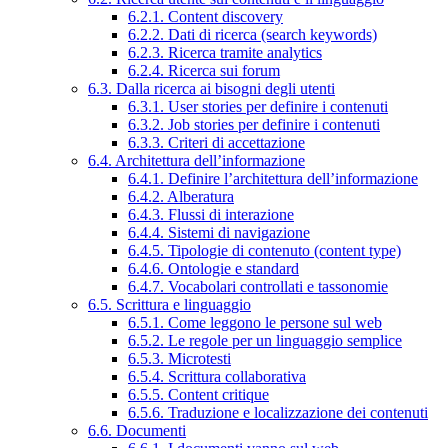
6.2.1. Content discovery
6.2.2. Dati di ricerca (search keywords)
6.2.3. Ricerca tramite analytics
6.2.4. Ricerca sui forum
6.3. Dalla ricerca ai bisogni degli utenti
6.3.1. User stories per definire i contenuti
6.3.2. Job stories per definire i contenuti
6.3.3. Criteri di accettazione
6.4. Architettura dell’informazione
6.4.1. Definire l’architettura dell’informazione
6.4.2. Alberatura
6.4.3. Flussi di interazione
6.4.4. Sistemi di navigazione
6.4.5. Tipologie di contenuto (content type)
6.4.6. Ontologie e standard
6.4.7. Vocabolari controllati e tassonomie
6.5. Scrittura e linguaggio
6.5.1. Come leggono le persone sul web
6.5.2. Le regole per un linguaggio semplice
6.5.3. Microtesti
6.5.4. Scrittura collaborativa
6.5.5. Content critique
6.5.6. Traduzione e localizzazione dei contenuti
6.6. Documenti