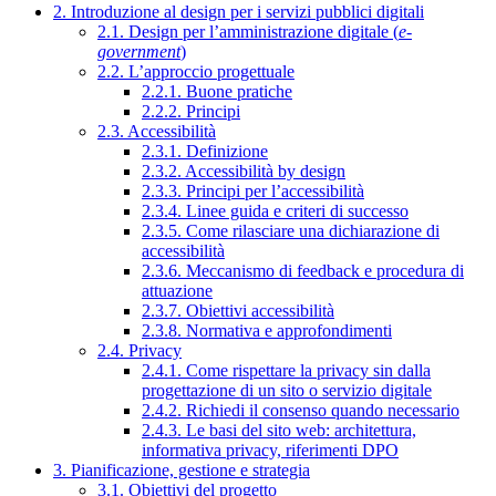
2. Introduzione al design per i servizi pubblici digitali
2.1. Design per l’amministrazione digitale (
e-
government
)
2.2. L’approccio progettuale
2.2.1. Buone pratiche
2.2.2. Principi
2.3. Accessibilità
2.3.1. Definizione
2.3.2. Accessibilità by design
2.3.3. Principi per l’accessibilità
2.3.4. Linee guida e criteri di successo
2.3.5. Come rilasciare una dichiarazione di
accessibilità
2.3.6. Meccanismo di feedback e procedura di
attuazione
2.3.7. Obiettivi accessibilità
2.3.8. Normativa e approfondimenti
2.4. Privacy
2.4.1. Come rispettare la privacy sin dalla
progettazione di un sito o servizio digitale
2.4.2. Richiedi il consenso quando necessario
2.4.3. Le basi del sito web: architettura,
informativa privacy, riferimenti DPO
3. Pianificazione, gestione e strategia
3.1. Obiettivi del progetto