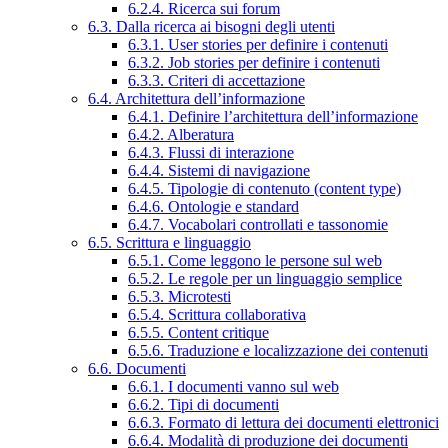
6.2.4. Ricerca sui forum
6.3. Dalla ricerca ai bisogni degli utenti
6.3.1. User stories per definire i contenuti
6.3.2. Job stories per definire i contenuti
6.3.3. Criteri di accettazione
6.4. Architettura dell’informazione
6.4.1. Definire l’architettura dell’informazione
6.4.2. Alberatura
6.4.3. Flussi di interazione
6.4.4. Sistemi di navigazione
6.4.5. Tipologie di contenuto (content type)
6.4.6. Ontologie e standard
6.4.7. Vocabolari controllati e tassonomie
6.5. Scrittura e linguaggio
6.5.1. Come leggono le persone sul web
6.5.2. Le regole per un linguaggio semplice
6.5.3. Microtesti
6.5.4. Scrittura collaborativa
6.5.5. Content critique
6.5.6. Traduzione e localizzazione dei contenuti
6.6. Documenti
6.6.1. I documenti vanno sul web
6.6.2. Tipi di documenti
6.6.3. Formato di lettura dei documenti elettronici
6.6.4. Modalità di produzione dei documenti