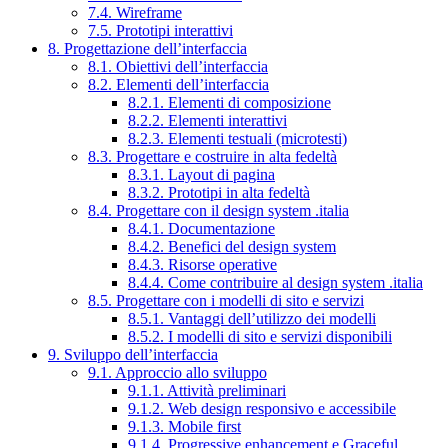
7.4. Wireframe
7.5. Prototipi interattivi
8. Progettazione dell’interfaccia
8.1. Obiettivi dell’interfaccia
8.2. Elementi dell’interfaccia
8.2.1. Elementi di composizione
8.2.2. Elementi interattivi
8.2.3. Elementi testuali (microtesti)
8.3. Progettare e costruire in alta fedeltà
8.3.1. Layout di pagina
8.3.2. Prototipi in alta fedeltà
8.4. Progettare con il design system .italia
8.4.1. Documentazione
8.4.2. Benefici del design system
8.4.3. Risorse operative
8.4.4. Come contribuire al design system .italia
8.5. Progettare con i modelli di sito e servizi
8.5.1. Vantaggi dell’utilizzo dei modelli
8.5.2. I modelli di sito e servizi disponibili
9. Sviluppo dell’interfaccia
9.1. Approccio allo sviluppo
9.1.1. Attività preliminari
9.1.2. Web design responsivo e accessibile
9.1.3. Mobile first
9.1.4. Progressive enhancement e Graceful