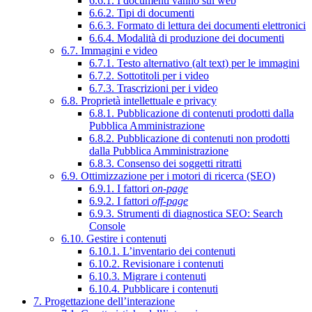
6.6.1. I documenti vanno sul web
6.6.2. Tipi di documenti
6.6.3. Formato di lettura dei documenti elettronici
6.6.4. Modalità di produzione dei documenti
6.7. Immagini e video
6.7.1. Testo alternativo (alt text) per le immagini
6.7.2. Sottotitoli per i video
6.7.3. Trascrizioni per i video
6.8. Proprietà intellettuale e privacy
6.8.1. Pubblicazione di contenuti prodotti dalla
Pubblica Amministrazione
6.8.2. Pubblicazione di contenuti non prodotti
dalla Pubblica Amministrazione
6.8.3. Consenso dei soggetti ritratti
6.9. Ottimizzazione per i motori di ricerca (SEO)
6.9.1. I fattori
on-page
6.9.2. I fattori
off-page
6.9.3. Strumenti di diagnostica SEO: Search
Console
6.10. Gestire i contenuti
6.10.1. L’inventario dei contenuti
6.10.2. Revisionare i contenuti
6.10.3. Migrare i contenuti
6.10.4. Pubblicare i contenuti
7. Progettazione dell’interazione