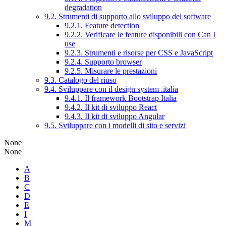
degradation
9.2. Strumenti di supporto allo sviluppo del software
9.2.1. Feature detection
9.2.2. Verificare le feature disponibili con Can I
use
9.2.3. Strumenti e risorse per CSS e JavaScript
9.2.4. Supporto browser
9.2.5. Misurare le prestazioni
9.3. Catalogo del riuso
9.4. Sviluppare con il design system .italia
9.4.1. Il framework Bootstrap Italia
9.4.2. Il kit di sviluppo React
9.4.3. Il kit di sviluppo Angular
9.5. Sviluppare con i modelli di sito e servizi
None
None
A
B
C
D
E
I
M