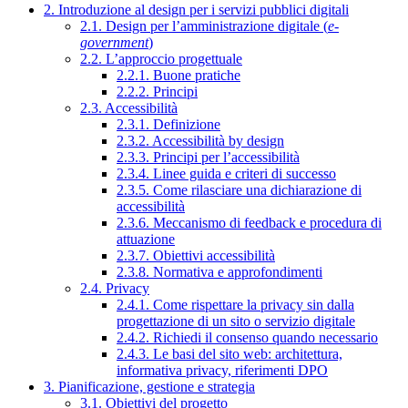
2. Introduzione al design per i servizi pubblici digitali
2.1. Design per l’amministrazione digitale (
e-
government
)
2.2. L’approccio progettuale
2.2.1. Buone pratiche
2.2.2. Principi
2.3. Accessibilità
2.3.1. Definizione
2.3.2. Accessibilità by design
2.3.3. Principi per l’accessibilità
2.3.4. Linee guida e criteri di successo
2.3.5. Come rilasciare una dichiarazione di
accessibilità
2.3.6. Meccanismo di feedback e procedura di
attuazione
2.3.7. Obiettivi accessibilità
2.3.8. Normativa e approfondimenti
2.4. Privacy
2.4.1. Come rispettare la privacy sin dalla
progettazione di un sito o servizio digitale
2.4.2. Richiedi il consenso quando necessario
2.4.3. Le basi del sito web: architettura,
informativa privacy, riferimenti DPO
3. Pianificazione, gestione e strategia
3.1. Obiettivi del progetto