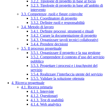
3.2.2. Tipologie di progetto in base al focus
3.2.3. Tipologie di progetto in base all’ambito di
intervento
3.3. Competenze, ruoli e figure coinvolte
3.3.1. Coordinatore di progetto
3.3.2. Definire ruoli e responsabilità
3.4. Metodo di lavoro
3.4.1. Definire processi, strumenti e rituali
3.4.2. Curare la documentazione di progetto
3.4.3. Organizzare tavoli tecnici collaborativi
3.4.4. Prendere decisioni
3.5. Il processo progettuale
3.5.1. Organizzare il progetto e la sua gestione
3.5.2. Comprendere il contesto d’uso del servizio
pubblico
3.5.3. Progettare i processi e i
touchpoint
del
servizio
3.5.4. Realizzare l’interfaccia utente del servizio
3.5.5. Validare la soluzione ottenuta
4. Ricerca progettuale
4.1. Ricerca primaria
4.1.1. Interviste
4.1.2. Questionari
4.1.3. Test di usabilità
4.1.4. Web analytics