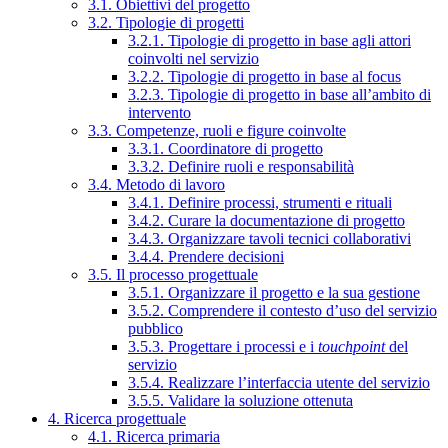
3.1. Obiettivi del progetto
3.2. Tipologie di progetti
3.2.1. Tipologie di progetto in base agli attori
coinvolti nel servizio
3.2.2. Tipologie di progetto in base al focus
3.2.3. Tipologie di progetto in base all’ambito di
intervento
3.3. Competenze, ruoli e figure coinvolte
3.3.1. Coordinatore di progetto
3.3.2. Definire ruoli e responsabilità
3.4. Metodo di lavoro
3.4.1. Definire processi, strumenti e rituali
3.4.2. Curare la documentazione di progetto
3.4.3. Organizzare tavoli tecnici collaborativi
3.4.4. Prendere decisioni
3.5. Il processo progettuale
3.5.1. Organizzare il progetto e la sua gestione
3.5.2. Comprendere il contesto d’uso del servizio
pubblico
3.5.3. Progettare i processi e i
touchpoint
del
servizio
3.5.4. Realizzare l’interfaccia utente del servizio
3.5.5. Validare la soluzione ottenuta
4. Ricerca progettuale
4.1. Ricerca primaria