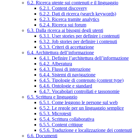
6.2. Ricerca utente sui contenuti e il linguaggio
6.2.1. Content discovery
6.2.2. Dati di ricerca (search keywords)
6.2.3. Ricerca tramite analytics
6.2.4. Ricerca sui forum
6.3. Dalla ricerca ai bisogni degli utenti
6.3.1. User stories per definire i contenuti
6.3.2. Job stories per definire i contenuti
6.3.3. Criteri di accettazione
6.4. Architettura dell’informazione
6.4.1. Definire l’architettura dell’informazione
6.4.2. Alberatura
6.4.3. Flussi di interazione
6.4.4. Sistemi di navigazione
6.4.5. Tipologie di contenuto (content type)
6.4.6. Ontologie e standard
6.4.7. Vocabolari controllati e tassonomie
6.5. Scrittura e linguaggio
6.5.1. Come leggono le persone sul web
6.5.2. Le regole per un linguaggio semplice
6.5.3. Microtesti
6.5.4. Scrittura collaborativa
6.5.5. Content critique
6.5.6. Traduzione e localizzazione dei contenuti
6.6. Documenti