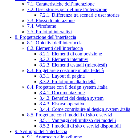
7.1. Caratteristiche dell’interazione
7.2. User stories per definire l’interazione
7.2.1. Differenza tra scenari e user stories
7.3. Flussi di interazione
7.4. Wireframe
7.5. Prototipi interattivi
8. Progettazione dell’interfaccia
8.1. Obiettivi dell’interfaccia
8.2. Elementi dell’interfaccia
8.2.1. Elementi di composizione
8.2.2. Elementi interattivi
8.2.3. Elementi testuali (microtesti)
8.3. Progettare e costruire in alta fedeltà
8.3.1. Layout di pagina
8.3.2. Prototipi in alta fedeltà
8.4. Progettare con il design system .italia
8.4.1. Documentazione
8.4.2. Benefici del design system
8.4.3. Risorse operative
8.4.4. Come contribuire al design system .italia
8.5. Progettare con i modelli di sito e servizi
8.5.1. Vantaggi dell’utilizzo dei modelli
8.5.2. I modelli di sito e servizi disponibili
9. Sviluppo dell’interfaccia
9.1. Approccio allo sviluppo