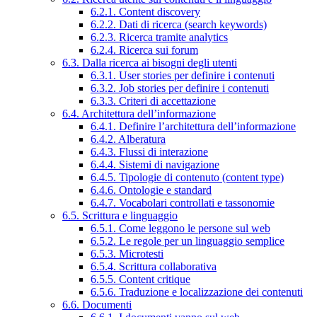
6.2.1. Content discovery
6.2.2. Dati di ricerca (search keywords)
6.2.3. Ricerca tramite analytics
6.2.4. Ricerca sui forum
6.3. Dalla ricerca ai bisogni degli utenti
6.3.1. User stories per definire i contenuti
6.3.2. Job stories per definire i contenuti
6.3.3. Criteri di accettazione
6.4. Architettura dell’informazione
6.4.1. Definire l’architettura dell’informazione
6.4.2. Alberatura
6.4.3. Flussi di interazione
6.4.4. Sistemi di navigazione
6.4.5. Tipologie di contenuto (content type)
6.4.6. Ontologie e standard
6.4.7. Vocabolari controllati e tassonomie
6.5. Scrittura e linguaggio
6.5.1. Come leggono le persone sul web
6.5.2. Le regole per un linguaggio semplice
6.5.3. Microtesti
6.5.4. Scrittura collaborativa
6.5.5. Content critique
6.5.6. Traduzione e localizzazione dei contenuti
6.6. Documenti