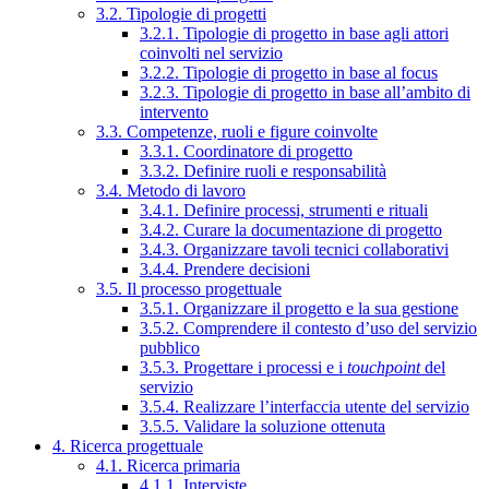
3.2. Tipologie di progetti
3.2.1. Tipologie di progetto in base agli attori
coinvolti nel servizio
3.2.2. Tipologie di progetto in base al focus
3.2.3. Tipologie di progetto in base all’ambito di
intervento
3.3. Competenze, ruoli e figure coinvolte
3.3.1. Coordinatore di progetto
3.3.2. Definire ruoli e responsabilità
3.4. Metodo di lavoro
3.4.1. Definire processi, strumenti e rituali
3.4.2. Curare la documentazione di progetto
3.4.3. Organizzare tavoli tecnici collaborativi
3.4.4. Prendere decisioni
3.5. Il processo progettuale
3.5.1. Organizzare il progetto e la sua gestione
3.5.2. Comprendere il contesto d’uso del servizio
pubblico
3.5.3. Progettare i processi e i
touchpoint
del
servizio
3.5.4. Realizzare l’interfaccia utente del servizio
3.5.5. Validare la soluzione ottenuta
4. Ricerca progettuale
4.1. Ricerca primaria
4.1.1. Interviste