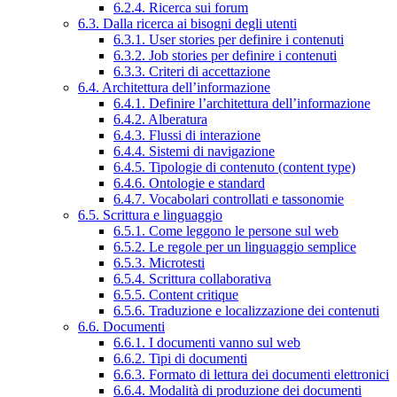
6.2.4. Ricerca sui forum
6.3. Dalla ricerca ai bisogni degli utenti
6.3.1. User stories per definire i contenuti
6.3.2. Job stories per definire i contenuti
6.3.3. Criteri di accettazione
6.4. Architettura dell’informazione
6.4.1. Definire l’architettura dell’informazione
6.4.2. Alberatura
6.4.3. Flussi di interazione
6.4.4. Sistemi di navigazione
6.4.5. Tipologie di contenuto (content type)
6.4.6. Ontologie e standard
6.4.7. Vocabolari controllati e tassonomie
6.5. Scrittura e linguaggio
6.5.1. Come leggono le persone sul web
6.5.2. Le regole per un linguaggio semplice
6.5.3. Microtesti
6.5.4. Scrittura collaborativa
6.5.5. Content critique
6.5.6. Traduzione e localizzazione dei contenuti
6.6. Documenti
6.6.1. I documenti vanno sul web
6.6.2. Tipi di documenti
6.6.3. Formato di lettura dei documenti elettronici
6.6.4. Modalità di produzione dei documenti