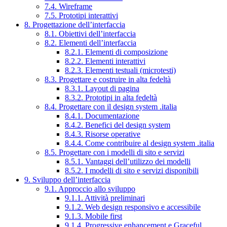
7.4. Wireframe
7.5. Prototipi interattivi
8. Progettazione dell’interfaccia
8.1. Obiettivi dell’interfaccia
8.2. Elementi dell’interfaccia
8.2.1. Elementi di composizione
8.2.2. Elementi interattivi
8.2.3. Elementi testuali (microtesti)
8.3. Progettare e costruire in alta fedeltà
8.3.1. Layout di pagina
8.3.2. Prototipi in alta fedeltà
8.4. Progettare con il design system .italia
8.4.1. Documentazione
8.4.2. Benefici del design system
8.4.3. Risorse operative
8.4.4. Come contribuire al design system .italia
8.5. Progettare con i modelli di sito e servizi
8.5.1. Vantaggi dell’utilizzo dei modelli
8.5.2. I modelli di sito e servizi disponibili
9. Sviluppo dell’interfaccia
9.1. Approccio allo sviluppo
9.1.1. Attività preliminari
9.1.2. Web design responsivo e accessibile
9.1.3. Mobile first
9.1.4. Progressive enhancement e Graceful