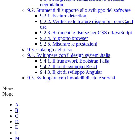
degradation
9.2. Strumenti di supporto allo sviluppo del software
9.2.1. Feature detection
9.2.2. Verificare le feature disponibili con Can I
use
9.2.3. Strumenti e risorse per CSS e JavaScript
9.2.4. Supporto browser
9.2.5. Misurare le prestazioni
9.3. Catalogo del riuso
9.4. Sviluppare con il design system .italia
9.4.1. Il framework Bootstrap Italia
9.4.2. Il kit di sviluppo React
9.4.3. Il kit di sviluppo Angular
9.5. Sviluppare con i modelli di sito e servizi
None
None
A
B
C
D
E
I
M