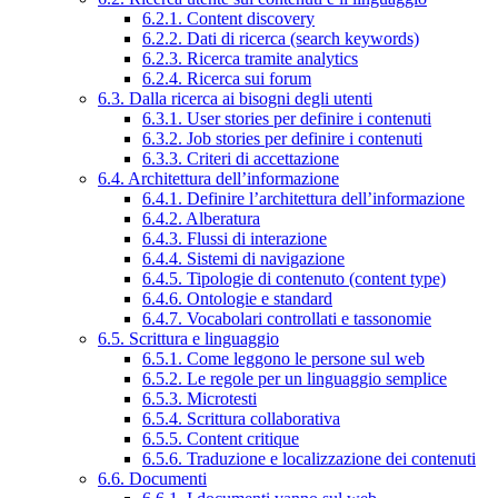
6.2.1. Content discovery
6.2.2. Dati di ricerca (search keywords)
6.2.3. Ricerca tramite analytics
6.2.4. Ricerca sui forum
6.3. Dalla ricerca ai bisogni degli utenti
6.3.1. User stories per definire i contenuti
6.3.2. Job stories per definire i contenuti
6.3.3. Criteri di accettazione
6.4. Architettura dell’informazione
6.4.1. Definire l’architettura dell’informazione
6.4.2. Alberatura
6.4.3. Flussi di interazione
6.4.4. Sistemi di navigazione
6.4.5. Tipologie di contenuto (content type)
6.4.6. Ontologie e standard
6.4.7. Vocabolari controllati e tassonomie
6.5. Scrittura e linguaggio
6.5.1. Come leggono le persone sul web
6.5.2. Le regole per un linguaggio semplice
6.5.3. Microtesti
6.5.4. Scrittura collaborativa
6.5.5. Content critique
6.5.6. Traduzione e localizzazione dei contenuti
6.6. Documenti