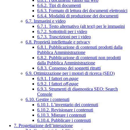
6.6.1. I documenti vanno sul web
6.6.2. Tipi di documenti
6.6.3. Formato di lettura dei documenti elettronici
6.6.4. Modalità di produzione dei documenti
6.7. Immagini e video
6.7.1. Testo alternativo (alt text) per le immagini
6.7.2. Sottotitoli per i video
6.7.3. Trascrizioni per i video
6.8. Proprietà intellettuale e privacy
6.8.1. Pubblicazione di contenuti prodotti dalla
Pubblica Amministrazione
6.8.2. Pubblicazione di contenuti non prodotti
dalla Pubblica Amministrazione
6.8.3. Consenso dei soggetti ritratti
6.9. Ottimizzazione per i motori di ricerca (SEO)
6.9.1. I fattori
on-page
6.9.2. I fattori
off-page
6.9.3. Strumenti di diagnostica SEO: Search
Console
6.10. Gestire i contenuti
6.10.1. L’inventario dei contenuti
6.10.2. Revisionare i contenuti
6.10.3. Migrare i contenuti
6.10.4. Pubblicare i contenuti
7. Progettazione dell’interazione