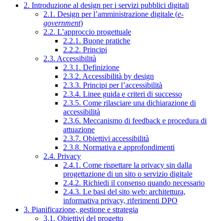
2. Introduzione al design per i servizi pubblici digitali
2.1. Design per l’amministrazione digitale (
e-
government
)
2.2. L’approccio progettuale
2.2.1. Buone pratiche
2.2.2. Principi
2.3. Accessibilità
2.3.1. Definizione
2.3.2. Accessibilità by design
2.3.3. Principi per l’accessibilità
2.3.4. Linee guida e criteri di successo
2.3.5. Come rilasciare una dichiarazione di
accessibilità
2.3.6. Meccanismo di feedback e procedura di
attuazione
2.3.7. Obiettivi accessibilità
2.3.8. Normativa e approfondimenti
2.4. Privacy
2.4.1. Come rispettare la privacy sin dalla
progettazione di un sito o servizio digitale
2.4.2. Richiedi il consenso quando necessario
2.4.3. Le basi del sito web: architettura,
informativa privacy, riferimenti DPO
3. Pianificazione, gestione e strategia
3.1. Obiettivi del progetto