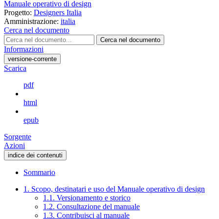
Manuale operativo di design
Progetto:
Designers Italia
Amministrazione:
italia
Cerca nel documento
Cerca nel documento
Informazioni
versione-corrente
Scarica
pdf
html
epub
Sorgente
Azioni
indice dei contenuti
Sommario
1. Scopo, destinatari e uso del Manuale operativo di design
1.1. Versionamento e storico
1.2. Consultazione del manuale
1.3. Contribuisci al manuale