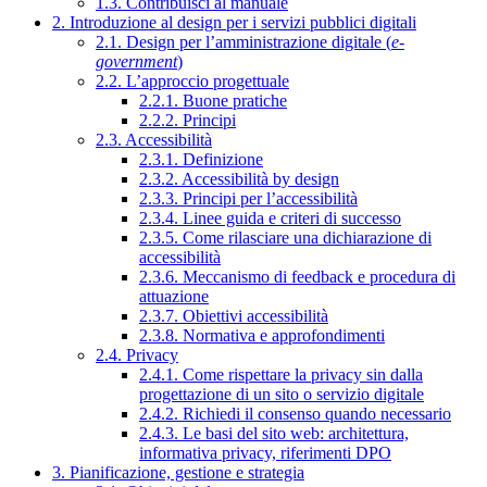
1.3. Contribuisci al manuale
2. Introduzione al design per i servizi pubblici digitali
2.1. Design per l’amministrazione digitale (
e-
government
)
2.2. L’approccio progettuale
2.2.1. Buone pratiche
2.2.2. Principi
2.3. Accessibilità
2.3.1. Definizione
2.3.2. Accessibilità by design
2.3.3. Principi per l’accessibilità
2.3.4. Linee guida e criteri di successo
2.3.5. Come rilasciare una dichiarazione di
accessibilità
2.3.6. Meccanismo di feedback e procedura di
attuazione
2.3.7. Obiettivi accessibilità
2.3.8. Normativa e approfondimenti
2.4. Privacy
2.4.1. Come rispettare la privacy sin dalla
progettazione di un sito o servizio digitale
2.4.2. Richiedi il consenso quando necessario
2.4.3. Le basi del sito web: architettura,
informativa privacy, riferimenti DPO
3. Pianificazione, gestione e strategia