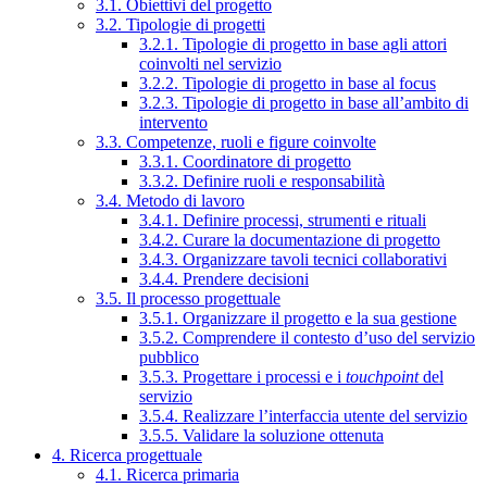
3.1. Obiettivi del progetto
3.2. Tipologie di progetti
3.2.1. Tipologie di progetto in base agli attori
coinvolti nel servizio
3.2.2. Tipologie di progetto in base al focus
3.2.3. Tipologie di progetto in base all’ambito di
intervento
3.3. Competenze, ruoli e figure coinvolte
3.3.1. Coordinatore di progetto
3.3.2. Definire ruoli e responsabilità
3.4. Metodo di lavoro
3.4.1. Definire processi, strumenti e rituali
3.4.2. Curare la documentazione di progetto
3.4.3. Organizzare tavoli tecnici collaborativi
3.4.4. Prendere decisioni
3.5. Il processo progettuale
3.5.1. Organizzare il progetto e la sua gestione
3.5.2. Comprendere il contesto d’uso del servizio
pubblico
3.5.3. Progettare i processi e i
touchpoint
del
servizio
3.5.4. Realizzare l’interfaccia utente del servizio
3.5.5. Validare la soluzione ottenuta
4. Ricerca progettuale
4.1. Ricerca primaria