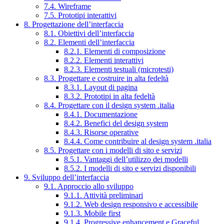
7.4. Wireframe
7.5. Prototipi interattivi
8. Progettazione dell’interfaccia
8.1. Obiettivi dell’interfaccia
8.2. Elementi dell’interfaccia
8.2.1. Elementi di composizione
8.2.2. Elementi interattivi
8.2.3. Elementi testuali (microtesti)
8.3. Progettare e costruire in alta fedeltà
8.3.1. Layout di pagina
8.3.2. Prototipi in alta fedeltà
8.4. Progettare con il design system .italia
8.4.1. Documentazione
8.4.2. Benefici del design system
8.4.3. Risorse operative
8.4.4. Come contribuire al design system .italia
8.5. Progettare con i modelli di sito e servizi
8.5.1. Vantaggi dell’utilizzo dei modelli
8.5.2. I modelli di sito e servizi disponibili
9. Sviluppo dell’interfaccia
9.1. Approccio allo sviluppo
9.1.1. Attività preliminari
9.1.2. Web design responsivo e accessibile
9.1.3. Mobile first
9.1.4. Progressive enhancement e Graceful