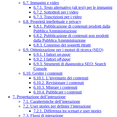
6.7. Immagini e video
6.7.1. Testo alternativo (alt text) per le immagini
6.7.2. Sottotitoli per i video
6.7.3. Trascrizioni per i video
6.8. Proprietà intellettuale e privacy
6.8.1. Pubblicazione di contenuti prodotti dalla
Pubblica Amministrazione
6.8.2. Pubblicazione di contenuti non prodotti
dalla Pubblica Amministrazione
6.8.3. Consenso dei soggetti ritratti
6.9. Ottimizzazione per i motori di ricerca (SEO)
6.9.1. I fattori
on-page
6.9.2. I fattori
off-page
6.9.3. Strumenti di diagnostica SEO: Search
Console
6.10. Gestire i contenuti
6.10.1. L’inventario dei contenuti
6.10.2. Revisionare i contenuti
6.10.3. Migrare i contenuti
6.10.4. Pubblicare i contenuti
7. Progettazione dell’interazione
7.1. Caratteristiche dell’interazione
7.2. User stories per definire l’interazione
7.2.1. Differenza tra scenari e user stories
7.3. Flussi di interazione