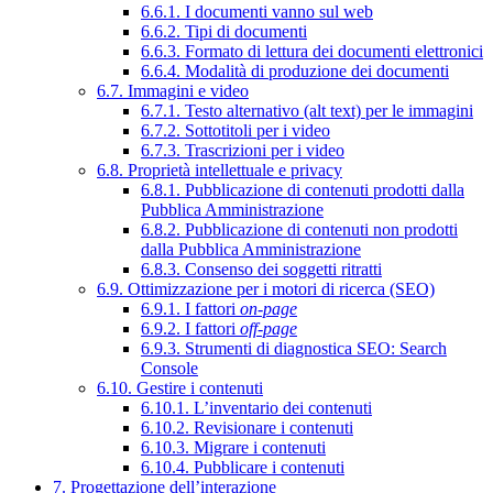
6.6.1. I documenti vanno sul web
6.6.2. Tipi di documenti
6.6.3. Formato di lettura dei documenti elettronici
6.6.4. Modalità di produzione dei documenti
6.7. Immagini e video
6.7.1. Testo alternativo (alt text) per le immagini
6.7.2. Sottotitoli per i video
6.7.3. Trascrizioni per i video
6.8. Proprietà intellettuale e privacy
6.8.1. Pubblicazione di contenuti prodotti dalla
Pubblica Amministrazione
6.8.2. Pubblicazione di contenuti non prodotti
dalla Pubblica Amministrazione
6.8.3. Consenso dei soggetti ritratti
6.9. Ottimizzazione per i motori di ricerca (SEO)
6.9.1. I fattori
on-page
6.9.2. I fattori
off-page
6.9.3. Strumenti di diagnostica SEO: Search
Console
6.10. Gestire i contenuti
6.10.1. L’inventario dei contenuti
6.10.2. Revisionare i contenuti
6.10.3. Migrare i contenuti
6.10.4. Pubblicare i contenuti
7. Progettazione dell’interazione