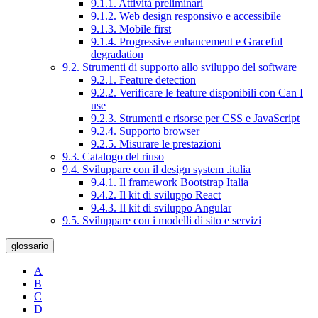
9.1.1. Attività preliminari
9.1.2. Web design responsivo e accessibile
9.1.3. Mobile first
9.1.4. Progressive enhancement e Graceful
degradation
9.2. Strumenti di supporto allo sviluppo del software
9.2.1. Feature detection
9.2.2. Verificare le feature disponibili con Can I
use
9.2.3. Strumenti e risorse per CSS e JavaScript
9.2.4. Supporto browser
9.2.5. Misurare le prestazioni
9.3. Catalogo del riuso
9.4. Sviluppare con il design system .italia
9.4.1. Il framework Bootstrap Italia
9.4.2. Il kit di sviluppo React
9.4.3. Il kit di sviluppo Angular
9.5. Sviluppare con i modelli di sito e servizi
glossario
A
B
C
D