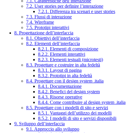
7.1. Caratteristiche dell’interazione
7.2. User stories per definire l’interazione
7.2.1. Differenza tra scenari e user stories
7.3. Flussi di interazione
7.4. Wireframe
7.5. Prototipi interattivi
8. Progettazione dell’interfaccia
8.1. Obiettivi dell’interfaccia
8.2. Elementi dell’interfaccia
8.2.1. Elementi di composizione
8.2.2. Elementi interattivi
8.2.3. Elementi testuali (microtesti)
8.3. Progettare e costruire in alta fedeltà
8.3.1. Layout di pagina
8.3.2. Prototipi in alta fedeltà
8.4. Progettare con il design system .italia
8.4.1. Documentazione
8.4.2. Benefici del design system
8.4.3. Risorse operative
8.4.4. Come contribuire al design system .italia
8.5. Progettare con i modelli di sito e servizi
8.5.1. Vantaggi dell’utilizzo dei modelli
8.5.2. I modelli di sito e servizi disponibili
9. Sviluppo dell’interfaccia
9.1. Approccio allo sviluppo