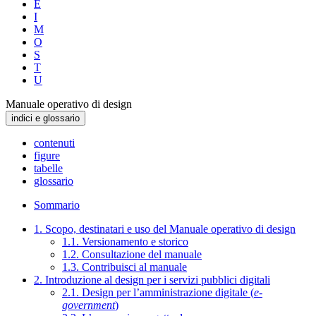
E
I
M
O
S
T
U
Manuale operativo di design
indici e glossario
contenuti
figure
tabelle
glossario
Sommario
1. Scopo, destinatari e uso del Manuale operativo di design
1.1. Versionamento e storico
1.2. Consultazione del manuale
1.3. Contribuisci al manuale
2. Introduzione al design per i servizi pubblici digitali
2.1. Design per l’amministrazione digitale (
e-
government
)