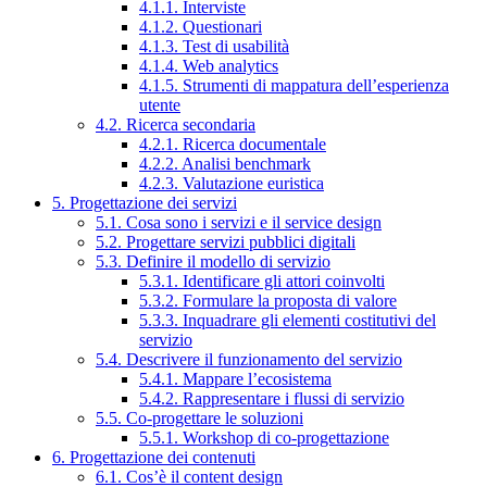
4.1.1. Interviste
4.1.2. Questionari
4.1.3. Test di usabilità
4.1.4. Web analytics
4.1.5. Strumenti di mappatura dell’esperienza
utente
4.2. Ricerca secondaria
4.2.1. Ricerca documentale
4.2.2. Analisi benchmark
4.2.3. Valutazione euristica
5. Progettazione dei servizi
5.1. Cosa sono i servizi e il service design
5.2. Progettare servizi pubblici digitali
5.3. Definire il modello di servizio
5.3.1. Identificare gli attori coinvolti
5.3.2. Formulare la proposta di valore
5.3.3. Inquadrare gli elementi costitutivi del
servizio
5.4. Descrivere il funzionamento del servizio
5.4.1. Mappare l’ecosistema
5.4.2. Rappresentare i flussi di servizio
5.5. Co-progettare le soluzioni
5.5.1. Workshop di co-progettazione
6. Progettazione dei contenuti
6.1. Cos’è il content design