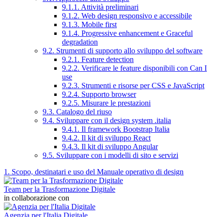
9.1.1. Attività preliminari
9.1.2. Web design responsivo e accessibile
9.1.3. Mobile first
9.1.4. Progressive enhancement e Graceful
degradation
9.2. Strumenti di supporto allo sviluppo del software
9.2.1. Feature detection
9.2.2. Verificare le feature disponibili con Can I
use
9.2.3. Strumenti e risorse per CSS e JavaScript
9.2.4. Supporto browser
9.2.5. Misurare le prestazioni
9.3. Catalogo del riuso
9.4. Sviluppare con il design system .italia
9.4.1. Il framework Bootstrap Italia
9.4.2. Il kit di sviluppo React
9.4.3. Il kit di sviluppo Angular
9.5. Sviluppare con i modelli di sito e servizi
1. Scopo, destinatari e uso del Manuale operativo di design
Team per la Trasformazione Digitale
in collaborazione con
Agenzia per l'Italia Digitale