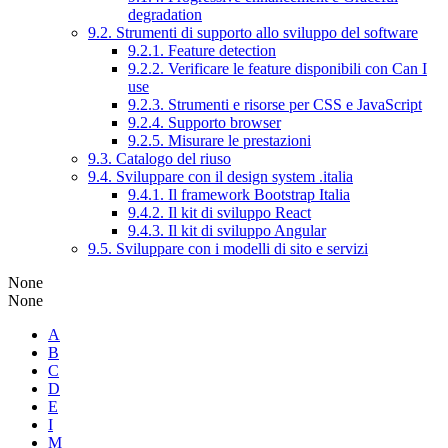
degradation
9.2. Strumenti di supporto allo sviluppo del software
9.2.1. Feature detection
9.2.2. Verificare le feature disponibili con Can I
use
9.2.3. Strumenti e risorse per CSS e JavaScript
9.2.4. Supporto browser
9.2.5. Misurare le prestazioni
9.3. Catalogo del riuso
9.4. Sviluppare con il design system .italia
9.4.1. Il framework Bootstrap Italia
9.4.2. Il kit di sviluppo React
9.4.3. Il kit di sviluppo Angular
9.5. Sviluppare con i modelli di sito e servizi
None
None
A
B
C
D
E
I
M