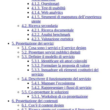
4.1.2. Questionari
4.1.3. Test di usabilità
4.1.4. Web analytics
4.1.5. Strumenti di mappatura dell’esperienza
utente
4.2. Ricerca secondaria
4.2.1. Ricerca documentale
4.2.2. Analisi benchmark
4.2.3. Valutazione euristica
5. Progettazione dei servizi
5.1. Cosa sono i servizi e il service design
5.2. Progettare servizi pubblici digitali
5.3. Definire il modello di servizio
5.3.1. Identificare gli attori coinvolti
5.3.2. Formulare la proposta di valore
5.3.3. Inquadrare gli elementi costitutivi del
servizio
5.4. Descrivere il funzionamento del servizio
5.4.1. Mappare l’ecosistema
5.4.2. Rappresentare i flussi di servizio
5.5. Co-progettare le soluzioni
5.5.1. Workshop di co-progettazione
6. Progettazione dei contenuti
6.1. Cos’è il content design
6.2. Ricerca utente sui contenuti e il linguaggio