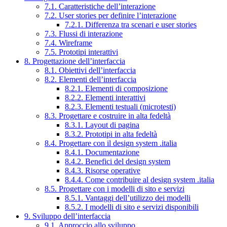
7.1. Caratteristiche dell’interazione
7.2. User stories per definire l’interazione
7.2.1. Differenza tra scenari e user stories
7.3. Flussi di interazione
7.4. Wireframe
7.5. Prototipi interattivi
8. Progettazione dell’interfaccia
8.1. Obiettivi dell’interfaccia
8.2. Elementi dell’interfaccia
8.2.1. Elementi di composizione
8.2.2. Elementi interattivi
8.2.3. Elementi testuali (microtesti)
8.3. Progettare e costruire in alta fedeltà
8.3.1. Layout di pagina
8.3.2. Prototipi in alta fedeltà
8.4. Progettare con il design system .italia
8.4.1. Documentazione
8.4.2. Benefici del design system
8.4.3. Risorse operative
8.4.4. Come contribuire al design system .italia
8.5. Progettare con i modelli di sito e servizi
8.5.1. Vantaggi dell’utilizzo dei modelli
8.5.2. I modelli di sito e servizi disponibili
9. Sviluppo dell’interfaccia
9.1. Approccio allo sviluppo