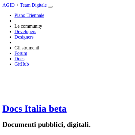
AGID
+
Team Digitale
Piano Triennale
Le community
Developers
Designers
Gli strumenti
Forum
Docs
GitHub
Docs Italia
beta
Documenti pubblici, digitali.