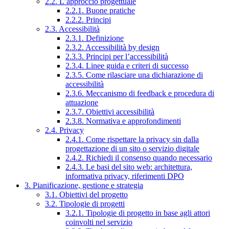
2.2. L’approccio progettuale
2.2.1. Buone pratiche
2.2.2. Principi
2.3. Accessibilità
2.3.1. Definizione
2.3.2. Accessibilità by design
2.3.3. Principi per l’accessibilità
2.3.4. Linee guida e criteri di successo
2.3.5. Come rilasciare una dichiarazione di
accessibilità
2.3.6. Meccanismo di feedback e procedura di
attuazione
2.3.7. Obiettivi accessibilità
2.3.8. Normativa e approfondimenti
2.4. Privacy
2.4.1. Come rispettare la privacy sin dalla
progettazione di un sito o servizio digitale
2.4.2. Richiedi il consenso quando necessario
2.4.3. Le basi del sito web: architettura,
informativa privacy, riferimenti DPO
3. Pianificazione, gestione e strategia
3.1. Obiettivi del progetto
3.2. Tipologie di progetti
3.2.1. Tipologie di progetto in base agli attori
coinvolti nel servizio