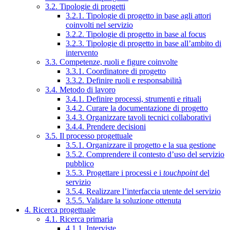
3.2. Tipologie di progetti
3.2.1. Tipologie di progetto in base agli attori
coinvolti nel servizio
3.2.2. Tipologie di progetto in base al focus
3.2.3. Tipologie di progetto in base all’ambito di
intervento
3.3. Competenze, ruoli e figure coinvolte
3.3.1. Coordinatore di progetto
3.3.2. Definire ruoli e responsabilità
3.4. Metodo di lavoro
3.4.1. Definire processi, strumenti e rituali
3.4.2. Curare la documentazione di progetto
3.4.3. Organizzare tavoli tecnici collaborativi
3.4.4. Prendere decisioni
3.5. Il processo progettuale
3.5.1. Organizzare il progetto e la sua gestione
3.5.2. Comprendere il contesto d’uso del servizio
pubblico
3.5.3. Progettare i processi e i
touchpoint
del
servizio
3.5.4. Realizzare l’interfaccia utente del servizio
3.5.5. Validare la soluzione ottenuta
4. Ricerca progettuale
4.1. Ricerca primaria
4.1.1. Interviste