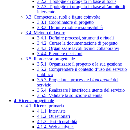
3.2.2. Tipologie di progetto in base al focus
3.2.3. Tipologie di progetto in base all’ambito di
intervento
3.3. Competenze, ruoli e figure coinvolte
3.3.1. Coordinatore di progetto
3.3.2. Definire ruoli e responsabilità
3.4. Metodo di lavoro
3.4.1. Definire processi, strumenti e rituali
3.4.2. Curare la documentazione di progetto
3.4.3. Organizzare tavoli tecnici collaborativi
3.4.4. Prendere decisioni
3.5. Il processo progettuale
3.5.1. Organizzare il progetto e la sua gestione
3.5.2. Comprendere il contesto d’uso del servizio
pubblico
3.5.3. Progettare i processi e i
touchpoint
del
servizio
3.5.4. Realizzare l’interfaccia utente del servizio
3.5.5. Validare la soluzione ottenuta
4. Ricerca progettuale
4.1. Ricerca primaria
4.1.1. Interviste
4.1.2. Questionari
4.1.3. Test di usabilità
4.1.4. Web analytics