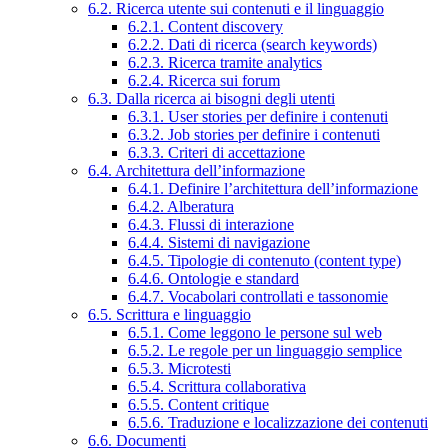
6.2. Ricerca utente sui contenuti e il linguaggio
6.2.1. Content discovery
6.2.2. Dati di ricerca (search keywords)
6.2.3. Ricerca tramite analytics
6.2.4. Ricerca sui forum
6.3. Dalla ricerca ai bisogni degli utenti
6.3.1. User stories per definire i contenuti
6.3.2. Job stories per definire i contenuti
6.3.3. Criteri di accettazione
6.4. Architettura dell’informazione
6.4.1. Definire l’architettura dell’informazione
6.4.2. Alberatura
6.4.3. Flussi di interazione
6.4.4. Sistemi di navigazione
6.4.5. Tipologie di contenuto (content type)
6.4.6. Ontologie e standard
6.4.7. Vocabolari controllati e tassonomie
6.5. Scrittura e linguaggio
6.5.1. Come leggono le persone sul web
6.5.2. Le regole per un linguaggio semplice
6.5.3. Microtesti
6.5.4. Scrittura collaborativa
6.5.5. Content critique
6.5.6. Traduzione e localizzazione dei contenuti
6.6. Documenti