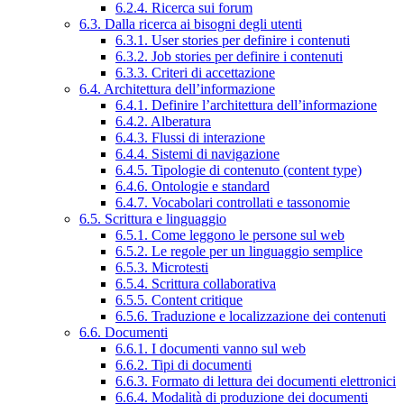
6.2.4. Ricerca sui forum
6.3. Dalla ricerca ai bisogni degli utenti
6.3.1. User stories per definire i contenuti
6.3.2. Job stories per definire i contenuti
6.3.3. Criteri di accettazione
6.4. Architettura dell’informazione
6.4.1. Definire l’architettura dell’informazione
6.4.2. Alberatura
6.4.3. Flussi di interazione
6.4.4. Sistemi di navigazione
6.4.5. Tipologie di contenuto (content type)
6.4.6. Ontologie e standard
6.4.7. Vocabolari controllati e tassonomie
6.5. Scrittura e linguaggio
6.5.1. Come leggono le persone sul web
6.5.2. Le regole per un linguaggio semplice
6.5.3. Microtesti
6.5.4. Scrittura collaborativa
6.5.5. Content critique
6.5.6. Traduzione e localizzazione dei contenuti
6.6. Documenti
6.6.1. I documenti vanno sul web
6.6.2. Tipi di documenti
6.6.3. Formato di lettura dei documenti elettronici
6.6.4. Modalità di produzione dei documenti