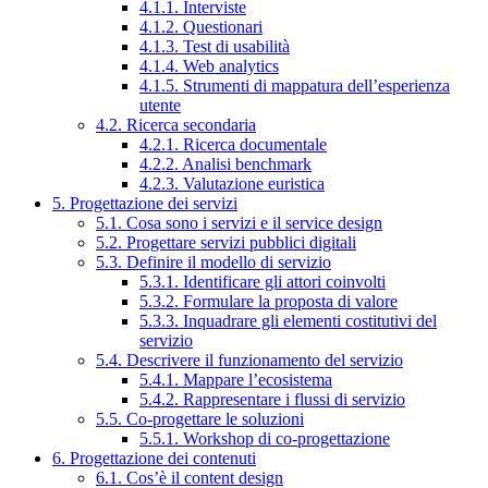
4.1.1. Interviste
4.1.2. Questionari
4.1.3. Test di usabilità
4.1.4. Web analytics
4.1.5. Strumenti di mappatura dell’esperienza
utente
4.2. Ricerca secondaria
4.2.1. Ricerca documentale
4.2.2. Analisi benchmark
4.2.3. Valutazione euristica
5. Progettazione dei servizi
5.1. Cosa sono i servizi e il service design
5.2. Progettare servizi pubblici digitali
5.3. Definire il modello di servizio
5.3.1. Identificare gli attori coinvolti
5.3.2. Formulare la proposta di valore
5.3.3. Inquadrare gli elementi costitutivi del
servizio
5.4. Descrivere il funzionamento del servizio
5.4.1. Mappare l’ecosistema
5.4.2. Rappresentare i flussi di servizio
5.5. Co-progettare le soluzioni
5.5.1. Workshop di co-progettazione
6. Progettazione dei contenuti
6.1. Cos’è il content design