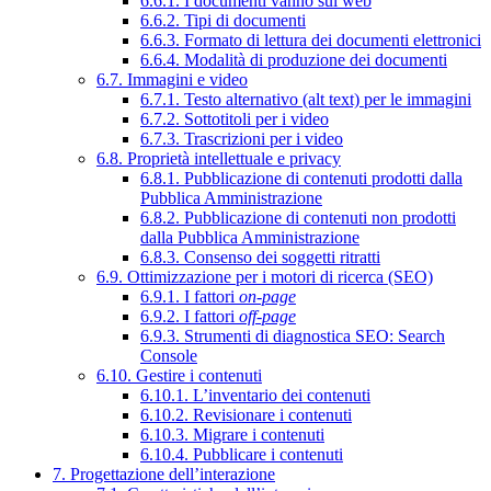
6.6.1. I documenti vanno sul web
6.6.2. Tipi di documenti
6.6.3. Formato di lettura dei documenti elettronici
6.6.4. Modalità di produzione dei documenti
6.7. Immagini e video
6.7.1. Testo alternativo (alt text) per le immagini
6.7.2. Sottotitoli per i video
6.7.3. Trascrizioni per i video
6.8. Proprietà intellettuale e privacy
6.8.1. Pubblicazione di contenuti prodotti dalla
Pubblica Amministrazione
6.8.2. Pubblicazione di contenuti non prodotti
dalla Pubblica Amministrazione
6.8.3. Consenso dei soggetti ritratti
6.9. Ottimizzazione per i motori di ricerca (SEO)
6.9.1. I fattori
on-page
6.9.2. I fattori
off-page
6.9.3. Strumenti di diagnostica SEO: Search
Console
6.10. Gestire i contenuti
6.10.1. L’inventario dei contenuti
6.10.2. Revisionare i contenuti
6.10.3. Migrare i contenuti
6.10.4. Pubblicare i contenuti
7. Progettazione dell’interazione