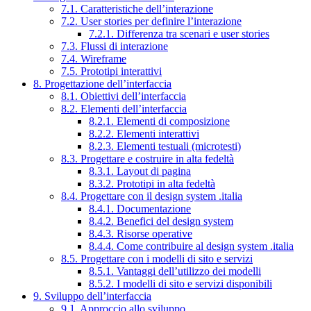
7.1. Caratteristiche dell’interazione
7.2. User stories per definire l’interazione
7.2.1. Differenza tra scenari e user stories
7.3. Flussi di interazione
7.4. Wireframe
7.5. Prototipi interattivi
8. Progettazione dell’interfaccia
8.1. Obiettivi dell’interfaccia
8.2. Elementi dell’interfaccia
8.2.1. Elementi di composizione
8.2.2. Elementi interattivi
8.2.3. Elementi testuali (microtesti)
8.3. Progettare e costruire in alta fedeltà
8.3.1. Layout di pagina
8.3.2. Prototipi in alta fedeltà
8.4. Progettare con il design system .italia
8.4.1. Documentazione
8.4.2. Benefici del design system
8.4.3. Risorse operative
8.4.4. Come contribuire al design system .italia
8.5. Progettare con i modelli di sito e servizi
8.5.1. Vantaggi dell’utilizzo dei modelli
8.5.2. I modelli di sito e servizi disponibili
9. Sviluppo dell’interfaccia
9.1. Approccio allo sviluppo