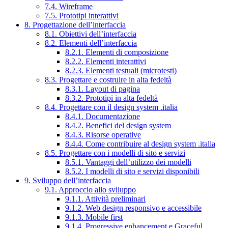
7.4. Wireframe
7.5. Prototipi interattivi
8. Progettazione dell’interfaccia
8.1. Obiettivi dell’interfaccia
8.2. Elementi dell’interfaccia
8.2.1. Elementi di composizione
8.2.2. Elementi interattivi
8.2.3. Elementi testuali (microtesti)
8.3. Progettare e costruire in alta fedeltà
8.3.1. Layout di pagina
8.3.2. Prototipi in alta fedeltà
8.4. Progettare con il design system .italia
8.4.1. Documentazione
8.4.2. Benefici del design system
8.4.3. Risorse operative
8.4.4. Come contribuire al design system .italia
8.5. Progettare con i modelli di sito e servizi
8.5.1. Vantaggi dell’utilizzo dei modelli
8.5.2. I modelli di sito e servizi disponibili
9. Sviluppo dell’interfaccia
9.1. Approccio allo sviluppo
9.1.1. Attività preliminari
9.1.2. Web design responsivo e accessibile
9.1.3. Mobile first
9.1.4. Progressive enhancement e Graceful