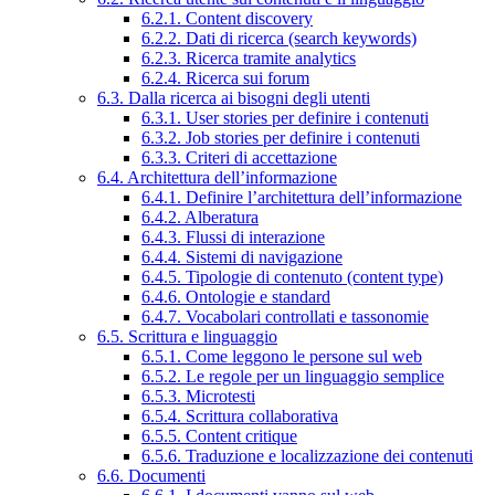
6.2.1. Content discovery
6.2.2. Dati di ricerca (search keywords)
6.2.3. Ricerca tramite analytics
6.2.4. Ricerca sui forum
6.3. Dalla ricerca ai bisogni degli utenti
6.3.1. User stories per definire i contenuti
6.3.2. Job stories per definire i contenuti
6.3.3. Criteri di accettazione
6.4. Architettura dell’informazione
6.4.1. Definire l’architettura dell’informazione
6.4.2. Alberatura
6.4.3. Flussi di interazione
6.4.4. Sistemi di navigazione
6.4.5. Tipologie di contenuto (content type)
6.4.6. Ontologie e standard
6.4.7. Vocabolari controllati e tassonomie
6.5. Scrittura e linguaggio
6.5.1. Come leggono le persone sul web
6.5.2. Le regole per un linguaggio semplice
6.5.3. Microtesti
6.5.4. Scrittura collaborativa
6.5.5. Content critique
6.5.6. Traduzione e localizzazione dei contenuti
6.6. Documenti