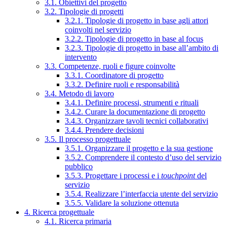
3.1. Obiettivi del progetto
3.2. Tipologie di progetti
3.2.1. Tipologie di progetto in base agli attori
coinvolti nel servizio
3.2.2. Tipologie di progetto in base al focus
3.2.3. Tipologie di progetto in base all’ambito di
intervento
3.3. Competenze, ruoli e figure coinvolte
3.3.1. Coordinatore di progetto
3.3.2. Definire ruoli e responsabilità
3.4. Metodo di lavoro
3.4.1. Definire processi, strumenti e rituali
3.4.2. Curare la documentazione di progetto
3.4.3. Organizzare tavoli tecnici collaborativi
3.4.4. Prendere decisioni
3.5. Il processo progettuale
3.5.1. Organizzare il progetto e la sua gestione
3.5.2. Comprendere il contesto d’uso del servizio
pubblico
3.5.3. Progettare i processi e i
touchpoint
del
servizio
3.5.4. Realizzare l’interfaccia utente del servizio
3.5.5. Validare la soluzione ottenuta
4. Ricerca progettuale
4.1. Ricerca primaria