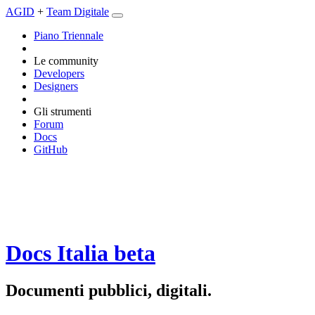
AGID
+
Team Digitale
Piano Triennale
Le community
Developers
Designers
Gli strumenti
Forum
Docs
GitHub
Docs Italia
beta
Documenti pubblici, digitali.