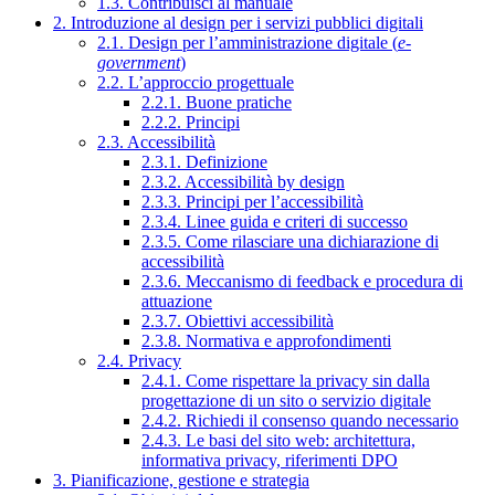
1.3. Contribuisci al manuale
2. Introduzione al design per i servizi pubblici digitali
2.1. Design per l’amministrazione digitale (
e-
government
)
2.2. L’approccio progettuale
2.2.1. Buone pratiche
2.2.2. Principi
2.3. Accessibilità
2.3.1. Definizione
2.3.2. Accessibilità by design
2.3.3. Principi per l’accessibilità
2.3.4. Linee guida e criteri di successo
2.3.5. Come rilasciare una dichiarazione di
accessibilità
2.3.6. Meccanismo di feedback e procedura di
attuazione
2.3.7. Obiettivi accessibilità
2.3.8. Normativa e approfondimenti
2.4. Privacy
2.4.1. Come rispettare la privacy sin dalla
progettazione di un sito o servizio digitale
2.4.2. Richiedi il consenso quando necessario
2.4.3. Le basi del sito web: architettura,
informativa privacy, riferimenti DPO
3. Pianificazione, gestione e strategia