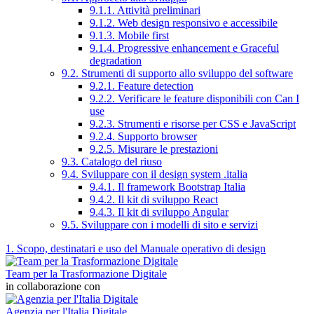
9.1.1. Attività preliminari
9.1.2. Web design responsivo e accessibile
9.1.3. Mobile first
9.1.4. Progressive enhancement e Graceful
degradation
9.2. Strumenti di supporto allo sviluppo del software
9.2.1. Feature detection
9.2.2. Verificare le feature disponibili con Can I
use
9.2.3. Strumenti e risorse per CSS e JavaScript
9.2.4. Supporto browser
9.2.5. Misurare le prestazioni
9.3. Catalogo del riuso
9.4. Sviluppare con il design system .italia
9.4.1. Il framework Bootstrap Italia
9.4.2. Il kit di sviluppo React
9.4.3. Il kit di sviluppo Angular
9.5. Sviluppare con i modelli di sito e servizi
1. Scopo, destinatari e uso del Manuale operativo di design
Team per la Trasformazione Digitale
in collaborazione con
Agenzia per l'Italia Digitale