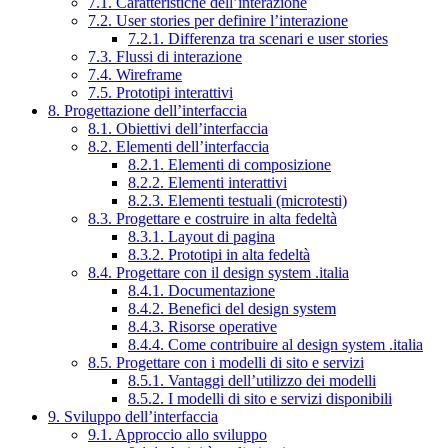
7.1. Caratteristiche dell’interazione
7.2. User stories per definire l’interazione
7.2.1. Differenza tra scenari e user stories
7.3. Flussi di interazione
7.4. Wireframe
7.5. Prototipi interattivi
8. Progettazione dell’interfaccia
8.1. Obiettivi dell’interfaccia
8.2. Elementi dell’interfaccia
8.2.1. Elementi di composizione
8.2.2. Elementi interattivi
8.2.3. Elementi testuali (microtesti)
8.3. Progettare e costruire in alta fedeltà
8.3.1. Layout di pagina
8.3.2. Prototipi in alta fedeltà
8.4. Progettare con il design system .italia
8.4.1. Documentazione
8.4.2. Benefici del design system
8.4.3. Risorse operative
8.4.4. Come contribuire al design system .italia
8.5. Progettare con i modelli di sito e servizi
8.5.1. Vantaggi dell’utilizzo dei modelli
8.5.2. I modelli di sito e servizi disponibili
9. Sviluppo dell’interfaccia
9.1. Approccio allo sviluppo