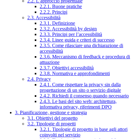
2.2. L’approccio progettuale
2.2.1. Buone pratiche
2.2.2. Principi
2.3. Accessibilità
2.3.1. Definizione
2.3.2. Accessibilità by design
2.3.3. Principi per l’accessibilità
2.3.4. Linee guida e criteri di successo
2.3.5. Come rilasciare una dichiarazione di
accessibilità
2.3.6. Meccanismo di feedback e procedura di
attuazione
2.3.7. Obiettivi accessibilità
2.3.8. Normativa e approfondimenti
2.4. Privacy
2.4.1. Come rispettare la privacy sin dalla
progettazione di un sito o servizio digitale
2.4.2. Richiedi il consenso quando necessario
2.4.3. Le basi del sito web: architettura,
informativa privacy, riferimenti DPO
3. Pianificazione, gestione e strategia
3.1. Obiettivi del progetto
3.2. Tipologie di progetti
3.2.1. Tipologie di progetto in base agli attori
coinvolti nel servizio