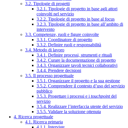
3.2. Tipologie di progetti
3.2.1. Tipologie di progetto in base agli attori
coinvolti nel servizio
3.2.2. Tipologie di progetto in base al focus
3.2.3. Tipologie di progetto in base all’ambito di
intervento
3.3. Competenze, ruoli e figure coinvolte
3.3.1. Coordinatore di progetto
3.3.2. Definire ruoli e responsabilità
3.4. Metodo di lavoro
3.4.1. Definire processi, strumenti e rituali
3.4.2. Curare la documentazione di progetto
3.4.3. Organizzare tavoli tecnici collaborativi
3.4.4. Prendere decisioni
3.5. Il processo progettuale
3.5.1. Organizzare il progetto e la sua gestione
3.5.2. Comprendere il contesto d’uso del servizio
pubblico
3.5.3. Progettare i processi e i
touchpoint
del
servizio
3.5.4. Realizzare l’interfaccia utente del servizio
3.5.5. Validare la soluzione ottenuta
4. Ricerca progettuale
4.1. Ricerca primaria
4.1.1. Interviste