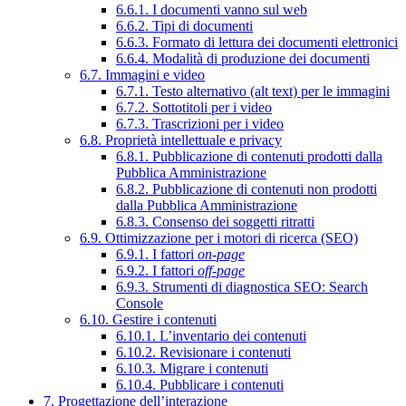
6.6.1. I documenti vanno sul web
6.6.2. Tipi di documenti
6.6.3. Formato di lettura dei documenti elettronici
6.6.4. Modalità di produzione dei documenti
6.7. Immagini e video
6.7.1. Testo alternativo (alt text) per le immagini
6.7.2. Sottotitoli per i video
6.7.3. Trascrizioni per i video
6.8. Proprietà intellettuale e privacy
6.8.1. Pubblicazione di contenuti prodotti dalla
Pubblica Amministrazione
6.8.2. Pubblicazione di contenuti non prodotti
dalla Pubblica Amministrazione
6.8.3. Consenso dei soggetti ritratti
6.9. Ottimizzazione per i motori di ricerca (SEO)
6.9.1. I fattori
on-page
6.9.2. I fattori
off-page
6.9.3. Strumenti di diagnostica SEO: Search
Console
6.10. Gestire i contenuti
6.10.1. L’inventario dei contenuti
6.10.2. Revisionare i contenuti
6.10.3. Migrare i contenuti
6.10.4. Pubblicare i contenuti
7. Progettazione dell’interazione