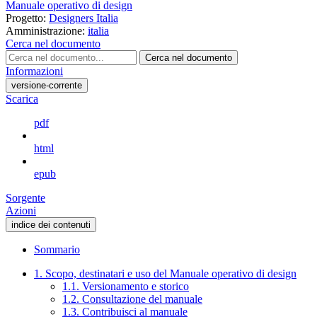
Manuale operativo di design
Progetto:
Designers Italia
Amministrazione:
italia
Cerca nel documento
Cerca nel documento
Informazioni
versione-corrente
Scarica
pdf
html
epub
Sorgente
Azioni
indice dei contenuti
Sommario
1. Scopo, destinatari e uso del Manuale operativo di design
1.1. Versionamento e storico
1.2. Consultazione del manuale
1.3. Contribuisci al manuale