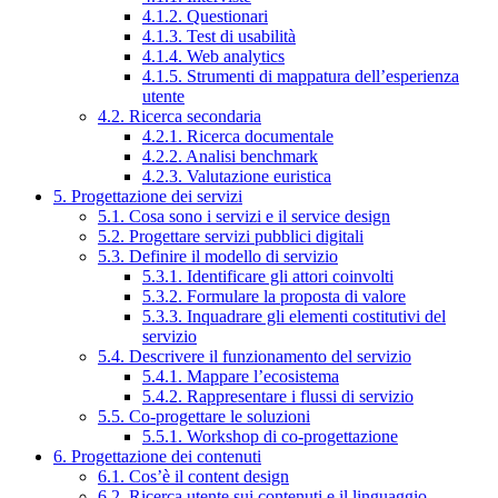
4.1.2. Questionari
4.1.3. Test di usabilità
4.1.4. Web analytics
4.1.5. Strumenti di mappatura dell’esperienza
utente
4.2. Ricerca secondaria
4.2.1. Ricerca documentale
4.2.2. Analisi benchmark
4.2.3. Valutazione euristica
5. Progettazione dei servizi
5.1. Cosa sono i servizi e il service design
5.2. Progettare servizi pubblici digitali
5.3. Definire il modello di servizio
5.3.1. Identificare gli attori coinvolti
5.3.2. Formulare la proposta di valore
5.3.3. Inquadrare gli elementi costitutivi del
servizio
5.4. Descrivere il funzionamento del servizio
5.4.1. Mappare l’ecosistema
5.4.2. Rappresentare i flussi di servizio
5.5. Co-progettare le soluzioni
5.5.1. Workshop di co-progettazione
6. Progettazione dei contenuti
6.1. Cos’è il content design
6.2. Ricerca utente sui contenuti e il linguaggio