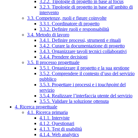
3.2.2. Tipologie di progetto in base al focus
3.2.3. Tipologie di progetto in base all’ambito di
intervento
3.3. Competenze, ruoli e figure coinvolte
3.3.1. Coordinatore di progetto
3.3.2. Definire ruoli e responsabilità
3.4. Metodo di lavoro
3.4.1. Definire processi, strumenti e rituali
3.4.2. Curare la documentazione di progetto
3.4.3. Organizzare tavoli tecnici collaborativi
3.4.4. Prendere decisioni
3.5. Il processo progettuale
3.5.1. Organizzare il progetto e la sua gestione
3.5.2. Comprendere il contesto d’uso del servizio
pubblico
3.5.3. Progettare i processi e i
touchpoint
del
servizio
3.5.4. Realizzare l’interfaccia utente del servizio
3.5.5. Validare la soluzione ottenuta
4. Ricerca progettuale
4.1. Ricerca primaria
4.1.1. Interviste
4.1.2. Questionari
4.1.3. Test di usabilità
4.1.4. Web analytics