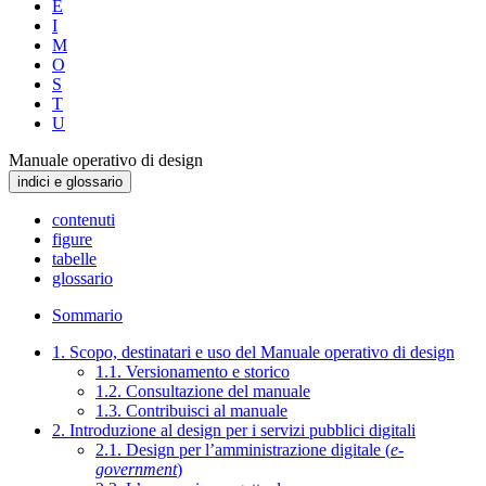
E
I
M
O
S
T
U
Manuale operativo di design
indici e glossario
contenuti
figure
tabelle
glossario
Sommario
1. Scopo, destinatari e uso del Manuale operativo di design
1.1. Versionamento e storico
1.2. Consultazione del manuale
1.3. Contribuisci al manuale
2. Introduzione al design per i servizi pubblici digitali
2.1. Design per l’amministrazione digitale (
e-
government
)