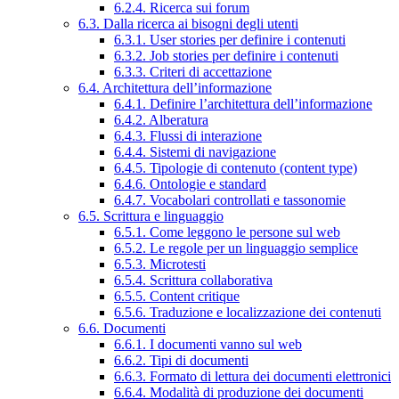
6.2.4. Ricerca sui forum
6.3. Dalla ricerca ai bisogni degli utenti
6.3.1. User stories per definire i contenuti
6.3.2. Job stories per definire i contenuti
6.3.3. Criteri di accettazione
6.4. Architettura dell’informazione
6.4.1. Definire l’architettura dell’informazione
6.4.2. Alberatura
6.4.3. Flussi di interazione
6.4.4. Sistemi di navigazione
6.4.5. Tipologie di contenuto (content type)
6.4.6. Ontologie e standard
6.4.7. Vocabolari controllati e tassonomie
6.5. Scrittura e linguaggio
6.5.1. Come leggono le persone sul web
6.5.2. Le regole per un linguaggio semplice
6.5.3. Microtesti
6.5.4. Scrittura collaborativa
6.5.5. Content critique
6.5.6. Traduzione e localizzazione dei contenuti
6.6. Documenti
6.6.1. I documenti vanno sul web
6.6.2. Tipi di documenti
6.6.3. Formato di lettura dei documenti elettronici
6.6.4. Modalità di produzione dei documenti