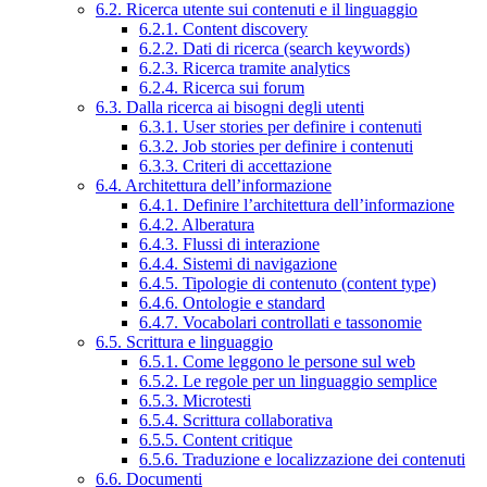
6.2. Ricerca utente sui contenuti e il linguaggio
6.2.1. Content discovery
6.2.2. Dati di ricerca (search keywords)
6.2.3. Ricerca tramite analytics
6.2.4. Ricerca sui forum
6.3. Dalla ricerca ai bisogni degli utenti
6.3.1. User stories per definire i contenuti
6.3.2. Job stories per definire i contenuti
6.3.3. Criteri di accettazione
6.4. Architettura dell’informazione
6.4.1. Definire l’architettura dell’informazione
6.4.2. Alberatura
6.4.3. Flussi di interazione
6.4.4. Sistemi di navigazione
6.4.5. Tipologie di contenuto (content type)
6.4.6. Ontologie e standard
6.4.7. Vocabolari controllati e tassonomie
6.5. Scrittura e linguaggio
6.5.1. Come leggono le persone sul web
6.5.2. Le regole per un linguaggio semplice
6.5.3. Microtesti
6.5.4. Scrittura collaborativa
6.5.5. Content critique
6.5.6. Traduzione e localizzazione dei contenuti
6.6. Documenti