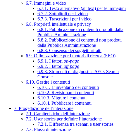
6.7. Immagini e video
6.7.1. Testo alternativo (alt text) per le immagini
6.7.2. Sottotitoli per i video
6.7.3. Trascrizioni per i video
6.8. Proprietà intellettuale e privacy
6.8.1. Pubblicazione di contenuti prodotti dalla
Pubblica Amministrazione
6.8.2. Pubblicazione di contenuti non prodotti
dalla Pubblica Amministrazione
6.8.3. Consenso dei soggetti ritratti
6.9. Ottimizzazione per i motori di ricerca (SEO)
6.9.1. I fattori
on-page
6.9.2. I fattori
off-page
6.9.3. Strumenti di diagnostica SEO: Search
Console
6.10. Gestire i contenuti
6.10.1. L’inventario dei contenuti
6.10.2. Revisionare i contenuti
6.10.3. Migrare i contenuti
6.10.4. Pubblicare i contenuti
7. Progettazione dell’interazione
7.1. Caratteristiche dell’interazione
7.2. User stories per definire l’interazione
7.2.1. Differenza tra scenari e user stories
7.3. Flussi di interazione