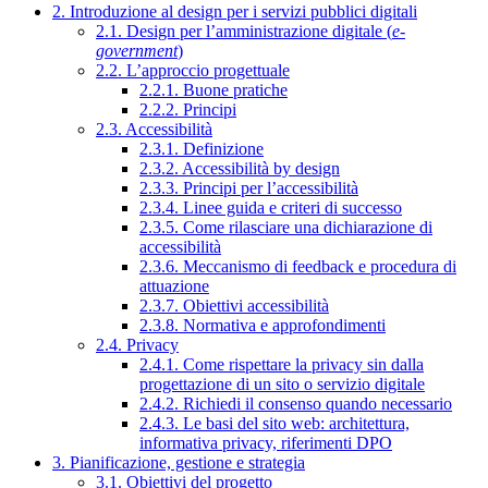
2. Introduzione al design per i servizi pubblici digitali
2.1. Design per l’amministrazione digitale (
e-
government
)
2.2. L’approccio progettuale
2.2.1. Buone pratiche
2.2.2. Principi
2.3. Accessibilità
2.3.1. Definizione
2.3.2. Accessibilità by design
2.3.3. Principi per l’accessibilità
2.3.4. Linee guida e criteri di successo
2.3.5. Come rilasciare una dichiarazione di
accessibilità
2.3.6. Meccanismo di feedback e procedura di
attuazione
2.3.7. Obiettivi accessibilità
2.3.8. Normativa e approfondimenti
2.4. Privacy
2.4.1. Come rispettare la privacy sin dalla
progettazione di un sito o servizio digitale
2.4.2. Richiedi il consenso quando necessario
2.4.3. Le basi del sito web: architettura,
informativa privacy, riferimenti DPO
3. Pianificazione, gestione e strategia
3.1. Obiettivi del progetto