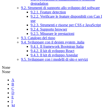
degradation
9.2. Strumenti di supporto allo sviluppo del software
9.2.1. Feature detection
9.2.2. Verificare le feature disponibili con Can I
use
9.2.3. Strumenti e risorse per CSS e JavaScript
9.2.4. Supporto browser
9.2.5. Misurare le prestazioni
9.3. Catalogo del riuso
9.4. Sviluppare con il design system .italia
9.4.1. Il framework Bootstrap Italia
9.4.2. Il kit di sviluppo React
9.4.3. Il kit di sviluppo Angular
9.5. Sviluppare con i modelli di sito e servizi
None
None
A
B
C
D
E
I
M