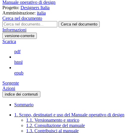
Manuale operativo di design
Progetto:
Designers Italia
Amministrazione:
italia
Cerca nel documento
Cerca nel documento
Informazioni
versione-corrente
Scarica
pdf
html
epub
Sorgente
Azioni
indice dei contenuti
Sommario
1. Scopo, destinatari e uso del Manuale operativo di design
1.1. Versionamento e storico
1.2. Consultazione del manuale
1.3. Contribuisci al manuale