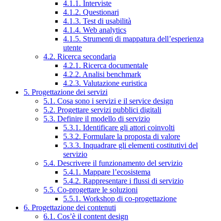
4.1.1. Interviste
4.1.2. Questionari
4.1.3. Test di usabilità
4.1.4. Web analytics
4.1.5. Strumenti di mappatura dell’esperienza
utente
4.2. Ricerca secondaria
4.2.1. Ricerca documentale
4.2.2. Analisi benchmark
4.2.3. Valutazione euristica
5. Progettazione dei servizi
5.1. Cosa sono i servizi e il service design
5.2. Progettare servizi pubblici digitali
5.3. Definire il modello di servizio
5.3.1. Identificare gli attori coinvolti
5.3.2. Formulare la proposta di valore
5.3.3. Inquadrare gli elementi costitutivi del
servizio
5.4. Descrivere il funzionamento del servizio
5.4.1. Mappare l’ecosistema
5.4.2. Rappresentare i flussi di servizio
5.5. Co-progettare le soluzioni
5.5.1. Workshop di co-progettazione
6. Progettazione dei contenuti
6.1. Cos’è il content design