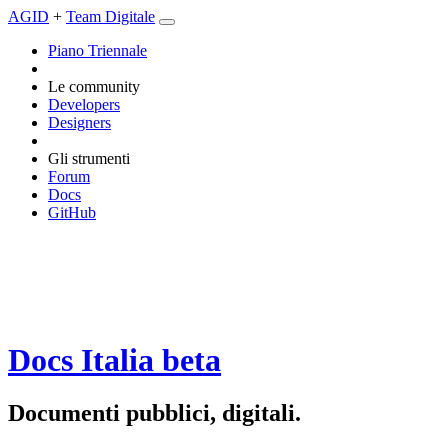
AGID
+
Team Digitale
Piano Triennale
Le community
Developers
Designers
Gli strumenti
Forum
Docs
GitHub
Docs Italia
beta
Documenti pubblici, digitali.