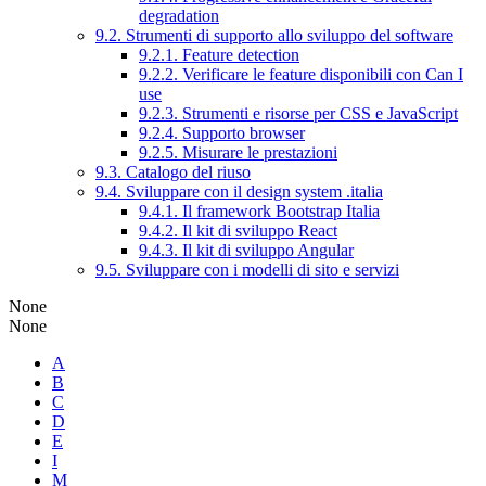
degradation
9.2. Strumenti di supporto allo sviluppo del software
9.2.1. Feature detection
9.2.2. Verificare le feature disponibili con Can I
use
9.2.3. Strumenti e risorse per CSS e JavaScript
9.2.4. Supporto browser
9.2.5. Misurare le prestazioni
9.3. Catalogo del riuso
9.4. Sviluppare con il design system .italia
9.4.1. Il framework Bootstrap Italia
9.4.2. Il kit di sviluppo React
9.4.3. Il kit di sviluppo Angular
9.5. Sviluppare con i modelli di sito e servizi
None
None
A
B
C
D
E
I
M