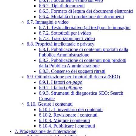
6.6.1. I documenti vanno sul web
6.6.2. Tipi di documenti
6.6.3. Formato di lettura dei documenti elettronici
6.6.4. Modalità di produzione dei documenti
6.7. Immagini e video
6.7.1. Testo alternativo (alt text) per le immagini
6.7.2. Sottotitoli per i video
6.7.3. Trascrizioni per i video
6.8. Proprietà intellettuale e privacy
6.8.1. Pubblicazione di contenuti prodotti dalla
Pubblica Amministrazione
6.8.2. Pubblicazione di contenuti non prodotti
dalla Pubblica Amministrazione
6.8.3. Consenso dei soggetti ritratti
6.9. Ottimizzazione per i motori di ricerca (SEO)
6.9.1. I fattori
on-page
6.9.2. I fattori
off-page
6.9.3. Strumenti di diagnostica SEO: Search
Console
6.10. Gestire i contenuti
6.10.1. L’inventario dei contenuti
6.10.2. Revisionare i contenuti
6.10.3. Migrare i contenuti
6.10.4. Pubblicare i contenuti
7. Progettazione dell’interazione