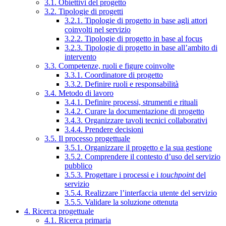
3.1. Obiettivi del progetto
3.2. Tipologie di progetti
3.2.1. Tipologie di progetto in base agli attori
coinvolti nel servizio
3.2.2. Tipologie di progetto in base al focus
3.2.3. Tipologie di progetto in base all’ambito di
intervento
3.3. Competenze, ruoli e figure coinvolte
3.3.1. Coordinatore di progetto
3.3.2. Definire ruoli e responsabilità
3.4. Metodo di lavoro
3.4.1. Definire processi, strumenti e rituali
3.4.2. Curare la documentazione di progetto
3.4.3. Organizzare tavoli tecnici collaborativi
3.4.4. Prendere decisioni
3.5. Il processo progettuale
3.5.1. Organizzare il progetto e la sua gestione
3.5.2. Comprendere il contesto d’uso del servizio
pubblico
3.5.3. Progettare i processi e i
touchpoint
del
servizio
3.5.4. Realizzare l’interfaccia utente del servizio
3.5.5. Validare la soluzione ottenuta
4. Ricerca progettuale
4.1. Ricerca primaria