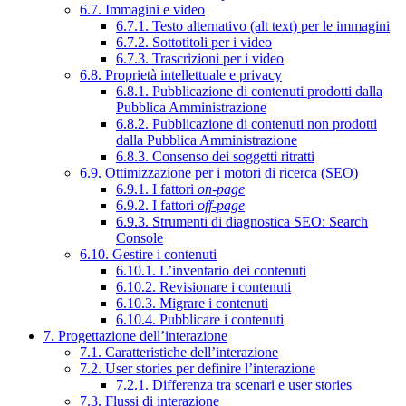
6.7. Immagini e video
6.7.1. Testo alternativo (alt text) per le immagini
6.7.2. Sottotitoli per i video
6.7.3. Trascrizioni per i video
6.8. Proprietà intellettuale e privacy
6.8.1. Pubblicazione di contenuti prodotti dalla
Pubblica Amministrazione
6.8.2. Pubblicazione di contenuti non prodotti
dalla Pubblica Amministrazione
6.8.3. Consenso dei soggetti ritratti
6.9. Ottimizzazione per i motori di ricerca (SEO)
6.9.1. I fattori
on-page
6.9.2. I fattori
off-page
6.9.3. Strumenti di diagnostica SEO: Search
Console
6.10. Gestire i contenuti
6.10.1. L’inventario dei contenuti
6.10.2. Revisionare i contenuti
6.10.3. Migrare i contenuti
6.10.4. Pubblicare i contenuti
7. Progettazione dell’interazione
7.1. Caratteristiche dell’interazione
7.2. User stories per definire l’interazione
7.2.1. Differenza tra scenari e user stories
7.3. Flussi di interazione