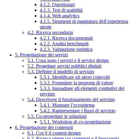
4.1.2. Questionari
4.1.3. Test di usabilità
4.1.4. Web analytics
4.1.5. Strumenti di mappatura dell’esperienza
utente
4.2. Ricerca secondaria
4.2.1. Ricerca documentale
4.2.2. Analisi benchmark
4.2.3. Valutazione euristica
5. Progettazione dei servizi
5.1. Cosa sono i servizi e il service design
5.2. Progettare servizi pubblici digitali
5.3. Definire il modello di servizio
5.3.1. Identificare gli attori coinvolti
5.3.2. Formulare la proposta di valore
5.3.3. Inquadrare gli elementi costitutivi del
servizio
5.4. Descrivere il funzionamento del servizio
5.4.1. Mappare l’ecosistema
5.4.2. Rappresentare i flussi di servizio
5.5. Co-progettare le soluzioni
5.5.1. Workshop di co-progettazione
6. Progettazione dei contenuti
6.1. Cos’è il content design
6.2. Ricerca utente sui contenuti e il linguaggio