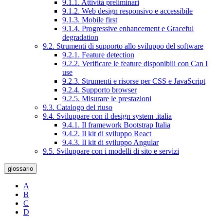
9.1.1. Attività preliminari
9.1.2. Web design responsivo e accessibile
9.1.3. Mobile first
9.1.4. Progressive enhancement e Graceful
degradation
9.2. Strumenti di supporto allo sviluppo del software
9.2.1. Feature detection
9.2.2. Verificare le feature disponibili con Can I
use
9.2.3. Strumenti e risorse per CSS e JavaScript
9.2.4. Supporto browser
9.2.5. Misurare le prestazioni
9.3. Catalogo del riuso
9.4. Sviluppare con il design system .italia
9.4.1. Il framework Bootstrap Italia
9.4.2. Il kit di sviluppo React
9.4.3. Il kit di sviluppo Angular
9.5. Sviluppare con i modelli di sito e servizi
glossario
A
B
C
D