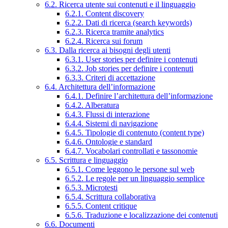
6.2. Ricerca utente sui contenuti e il linguaggio
6.2.1. Content discovery
6.2.2. Dati di ricerca (search keywords)
6.2.3. Ricerca tramite analytics
6.2.4. Ricerca sui forum
6.3. Dalla ricerca ai bisogni degli utenti
6.3.1. User stories per definire i contenuti
6.3.2. Job stories per definire i contenuti
6.3.3. Criteri di accettazione
6.4. Architettura dell’informazione
6.4.1. Definire l’architettura dell’informazione
6.4.2. Alberatura
6.4.3. Flussi di interazione
6.4.4. Sistemi di navigazione
6.4.5. Tipologie di contenuto (content type)
6.4.6. Ontologie e standard
6.4.7. Vocabolari controllati e tassonomie
6.5. Scrittura e linguaggio
6.5.1. Come leggono le persone sul web
6.5.2. Le regole per un linguaggio semplice
6.5.3. Microtesti
6.5.4. Scrittura collaborativa
6.5.5. Content critique
6.5.6. Traduzione e localizzazione dei contenuti
6.6. Documenti