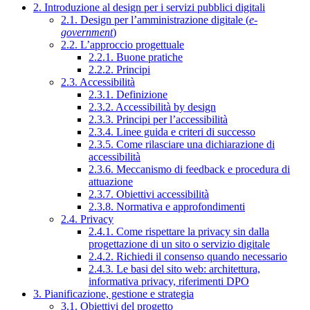
2. Introduzione al design per i servizi pubblici digitali
2.1. Design per l’amministrazione digitale (
e-
government
)
2.2. L’approccio progettuale
2.2.1. Buone pratiche
2.2.2. Principi
2.3. Accessibilità
2.3.1. Definizione
2.3.2. Accessibilità by design
2.3.3. Principi per l’accessibilità
2.3.4. Linee guida e criteri di successo
2.3.5. Come rilasciare una dichiarazione di
accessibilità
2.3.6. Meccanismo di feedback e procedura di
attuazione
2.3.7. Obiettivi accessibilità
2.3.8. Normativa e approfondimenti
2.4. Privacy
2.4.1. Come rispettare la privacy sin dalla
progettazione di un sito o servizio digitale
2.4.2. Richiedi il consenso quando necessario
2.4.3. Le basi del sito web: architettura,
informativa privacy, riferimenti DPO
3. Pianificazione, gestione e strategia
3.1. Obiettivi del progetto