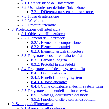
7.1. Caratteristiche dell’interazione
7.2. User stories per definire l’interazione
7.2.1. Differenza tra scenari e user stories
7.3. Flussi di interazione
7.4. Wireframe
7.5. Prototipi interattivi
8. Progettazione dell’interfaccia
8.1. Obiettivi dell’interfaccia
8.2. Elementi dell’interfaccia
8.2.1. Elementi di composizione
8.2.2. Elementi interattivi
8.2.3. Elementi testuali (microtesti)
8.3. Progettare e costruire in alta fedeltà
8.3.1. Layout di pagina
8.3.2. Prototipi in alta fedeltà
8.4. Progettare con il design system .italia
8.4.1. Documentazione
8.4.2. Benefici del design system
8.4.3. Risorse operative
8.4.4. Come contribuire al design system .italia
8.5. Progettare con i modelli di sito e servizi
8.5.1. Vantaggi dell’utilizzo dei modelli
8.5.2. I modelli di sito e servizi disponibili
9. Sviluppo dell’interfaccia
9.1. Approccio allo sviluppo