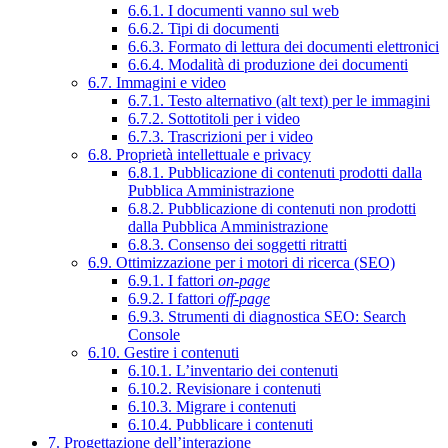
6.6.1. I documenti vanno sul web
6.6.2. Tipi di documenti
6.6.3. Formato di lettura dei documenti elettronici
6.6.4. Modalità di produzione dei documenti
6.7. Immagini e video
6.7.1. Testo alternativo (alt text) per le immagini
6.7.2. Sottotitoli per i video
6.7.3. Trascrizioni per i video
6.8. Proprietà intellettuale e privacy
6.8.1. Pubblicazione di contenuti prodotti dalla
Pubblica Amministrazione
6.8.2. Pubblicazione di contenuti non prodotti
dalla Pubblica Amministrazione
6.8.3. Consenso dei soggetti ritratti
6.9. Ottimizzazione per i motori di ricerca (SEO)
6.9.1. I fattori
on-page
6.9.2. I fattori
off-page
6.9.3. Strumenti di diagnostica SEO: Search
Console
6.10. Gestire i contenuti
6.10.1. L’inventario dei contenuti
6.10.2. Revisionare i contenuti
6.10.3. Migrare i contenuti
6.10.4. Pubblicare i contenuti
7. Progettazione dell’interazione