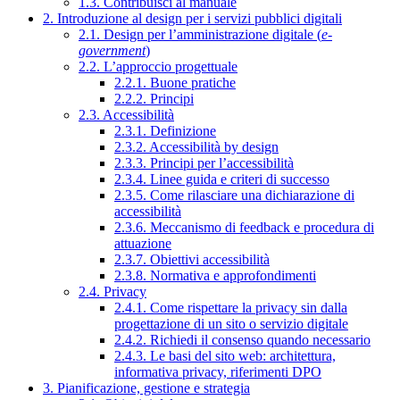
1.3. Contribuisci al manuale
2. Introduzione al design per i servizi pubblici digitali
2.1. Design per l’amministrazione digitale (
e-
government
)
2.2. L’approccio progettuale
2.2.1. Buone pratiche
2.2.2. Principi
2.3. Accessibilità
2.3.1. Definizione
2.3.2. Accessibilità by design
2.3.3. Principi per l’accessibilità
2.3.4. Linee guida e criteri di successo
2.3.5. Come rilasciare una dichiarazione di
accessibilità
2.3.6. Meccanismo di feedback e procedura di
attuazione
2.3.7. Obiettivi accessibilità
2.3.8. Normativa e approfondimenti
2.4. Privacy
2.4.1. Come rispettare la privacy sin dalla
progettazione di un sito o servizio digitale
2.4.2. Richiedi il consenso quando necessario
2.4.3. Le basi del sito web: architettura,
informativa privacy, riferimenti DPO
3. Pianificazione, gestione e strategia