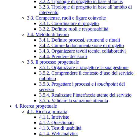
3.2.2. Tipologie di progetto in base al focus
3.2.3. Tipologie di progetto in base all’ambito di
intervento
3.3. Competenze, ruoli e figure coinvolte
3.3.1. Coordinatore di progetto
3.3.2. Definire ruoli e responsabilità
3.4. Metodo di lavoro
3.4.1. Definire processi, strumenti e rituali
3.4.2. Curare la documentazione di progetto
3.4.3. Organizzare tavoli tecnici collaborativi
3.4.4. Prendere decisioni
3.5. Il processo progettuale
3.5.1. Organizzare il progetto e la sua gestione
3.5.2. Comprendere il contesto d’uso del servizio
pubblico
3.5.3. Progettare i processi e i
touchpoint
del
servizio
3.5.4. Realizzare l’interfaccia utente del servizio
3.5.5. Validare la soluzione ottenuta
4. Ricerca progettuale
4.1. Ricerca primaria
4.1.1. Interviste
4.1.2. Questionari
4.1.3. Test di usabilità
4.1.4. Web analytics