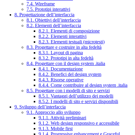
7.4. Wireframe
7.5. Prototipi interattivi
8. Progettazione dell’interfaccia
8.1. Obiettivi dell’interfaccia
8.2. Elementi dell’interfaccia
8.2.1. Elementi di composizione
8.2.2. Elementi interattivi
8.2.3. Elementi testuali (microtesti)
8.3. Progettare e costruire in alta fedeltà
8.3.1. Layout di pagina
8.3.2. Prototipi in alta fedeltà
8.4. Progettare con il design system .italia
8.4.1. Documentazione
8.4.2. Benefici del design system
8.4.3. Risorse operative
8.4.4. Come contribuire al design system .italia
8.5. Progettare con i modelli di sito e servizi
8.5.1. Vantaggi dell’utilizzo dei modelli
8.5.2. I modelli di sito e servizi disponibili
9. Sviluppo dell’interfaccia
9.1. Approccio allo sviluppo
9.1.1. Attività preliminari
9.1.2. Web design responsivo e accessibile
9.1.3. Mobile first
9.1.4. Progressive enhancement e Graceful