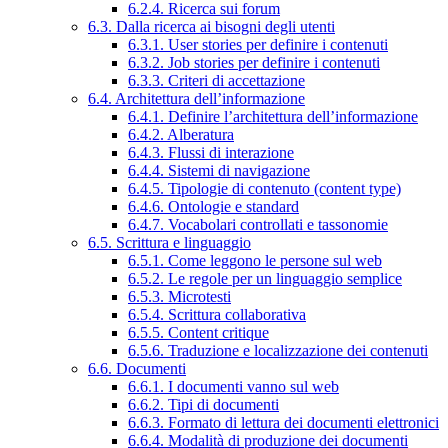
6.2.4. Ricerca sui forum
6.3. Dalla ricerca ai bisogni degli utenti
6.3.1. User stories per definire i contenuti
6.3.2. Job stories per definire i contenuti
6.3.3. Criteri di accettazione
6.4. Architettura dell’informazione
6.4.1. Definire l’architettura dell’informazione
6.4.2. Alberatura
6.4.3. Flussi di interazione
6.4.4. Sistemi di navigazione
6.4.5. Tipologie di contenuto (content type)
6.4.6. Ontologie e standard
6.4.7. Vocabolari controllati e tassonomie
6.5. Scrittura e linguaggio
6.5.1. Come leggono le persone sul web
6.5.2. Le regole per un linguaggio semplice
6.5.3. Microtesti
6.5.4. Scrittura collaborativa
6.5.5. Content critique
6.5.6. Traduzione e localizzazione dei contenuti
6.6. Documenti
6.6.1. I documenti vanno sul web
6.6.2. Tipi di documenti
6.6.3. Formato di lettura dei documenti elettronici
6.6.4. Modalità di produzione dei documenti