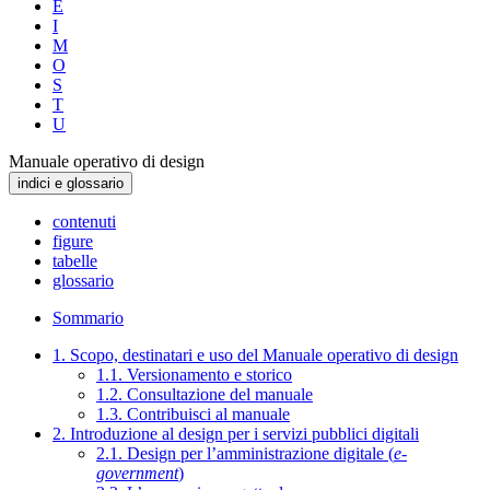
E
I
M
O
S
T
U
Manuale operativo di design
indici e glossario
contenuti
figure
tabelle
glossario
Sommario
1. Scopo, destinatari e uso del Manuale operativo di design
1.1. Versionamento e storico
1.2. Consultazione del manuale
1.3. Contribuisci al manuale
2. Introduzione al design per i servizi pubblici digitali
2.1. Design per l’amministrazione digitale (
e-
government
)