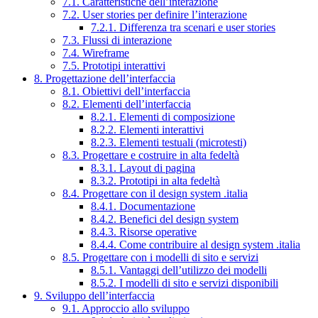
7.1. Caratteristiche dell’interazione
7.2. User stories per definire l’interazione
7.2.1. Differenza tra scenari e user stories
7.3. Flussi di interazione
7.4. Wireframe
7.5. Prototipi interattivi
8. Progettazione dell’interfaccia
8.1. Obiettivi dell’interfaccia
8.2. Elementi dell’interfaccia
8.2.1. Elementi di composizione
8.2.2. Elementi interattivi
8.2.3. Elementi testuali (microtesti)
8.3. Progettare e costruire in alta fedeltà
8.3.1. Layout di pagina
8.3.2. Prototipi in alta fedeltà
8.4. Progettare con il design system .italia
8.4.1. Documentazione
8.4.2. Benefici del design system
8.4.3. Risorse operative
8.4.4. Come contribuire al design system .italia
8.5. Progettare con i modelli di sito e servizi
8.5.1. Vantaggi dell’utilizzo dei modelli
8.5.2. I modelli di sito e servizi disponibili
9. Sviluppo dell’interfaccia
9.1. Approccio allo sviluppo