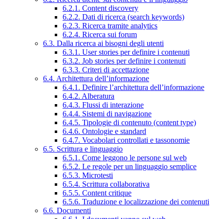
6.2.1. Content discovery
6.2.2. Dati di ricerca (search keywords)
6.2.3. Ricerca tramite analytics
6.2.4. Ricerca sui forum
6.3. Dalla ricerca ai bisogni degli utenti
6.3.1. User stories per definire i contenuti
6.3.2. Job stories per definire i contenuti
6.3.3. Criteri di accettazione
6.4. Architettura dell’informazione
6.4.1. Definire l’architettura dell’informazione
6.4.2. Alberatura
6.4.3. Flussi di interazione
6.4.4. Sistemi di navigazione
6.4.5. Tipologie di contenuto (content type)
6.4.6. Ontologie e standard
6.4.7. Vocabolari controllati e tassonomie
6.5. Scrittura e linguaggio
6.5.1. Come leggono le persone sul web
6.5.2. Le regole per un linguaggio semplice
6.5.3. Microtesti
6.5.4. Scrittura collaborativa
6.5.5. Content critique
6.5.6. Traduzione e localizzazione dei contenuti
6.6. Documenti