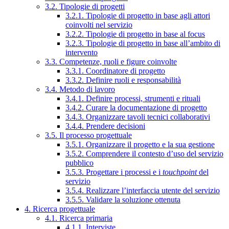
3.2. Tipologie di progetti
3.2.1. Tipologie di progetto in base agli attori
coinvolti nel servizio
3.2.2. Tipologie di progetto in base al focus
3.2.3. Tipologie di progetto in base all’ambito di
intervento
3.3. Competenze, ruoli e figure coinvolte
3.3.1. Coordinatore di progetto
3.3.2. Definire ruoli e responsabilità
3.4. Metodo di lavoro
3.4.1. Definire processi, strumenti e rituali
3.4.2. Curare la documentazione di progetto
3.4.3. Organizzare tavoli tecnici collaborativi
3.4.4. Prendere decisioni
3.5. Il processo progettuale
3.5.1. Organizzare il progetto e la sua gestione
3.5.2. Comprendere il contesto d’uso del servizio
pubblico
3.5.3. Progettare i processi e i
touchpoint
del
servizio
3.5.4. Realizzare l’interfaccia utente del servizio
3.5.5. Validare la soluzione ottenuta
4. Ricerca progettuale
4.1. Ricerca primaria
4.1.1. Interviste