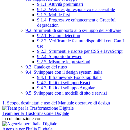
9.1.1. Attività preliminari
9.1.2. Web design responsivo e accessibile
9.1.3. Mobile first
9.1.4. Progressive enhancement e Graceful
degradation
9.2. Strumenti di supporto allo sviluppo del software
9.2.1. Feature detection
9.2.2. Verificare le feature disponibili con Can I
use
9.2.3. Strumenti e risorse per CSS e JavaScript
9.2.4. Supporto browser
9.2.5. Misurare le prestazioni
9.3. Catalogo del riuso
9.4. Sviluppare con il design system .italia
9.4.1. Il framework Bootstrap Italia
9.4.2. Il kit di sviluppo React
9.4.3. Il kit di sviluppo Angular
9.5. Sviluppare con i modelli di sito e servizi
1. Scopo, destinatari e uso del Manuale operativo di design
Team per la Trasformazione Digitale
in collaborazione con
Agenzia per l'Italia Digitale