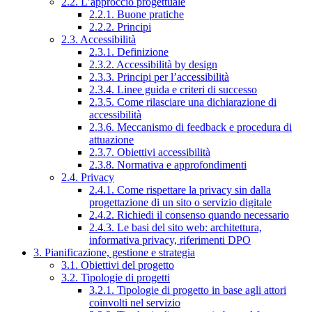
2.2. L’approccio progettuale
2.2.1. Buone pratiche
2.2.2. Principi
2.3. Accessibilità
2.3.1. Definizione
2.3.2. Accessibilità by design
2.3.3. Principi per l’accessibilità
2.3.4. Linee guida e criteri di successo
2.3.5. Come rilasciare una dichiarazione di
accessibilità
2.3.6. Meccanismo di feedback e procedura di
attuazione
2.3.7. Obiettivi accessibilità
2.3.8. Normativa e approfondimenti
2.4. Privacy
2.4.1. Come rispettare la privacy sin dalla
progettazione di un sito o servizio digitale
2.4.2. Richiedi il consenso quando necessario
2.4.3. Le basi del sito web: architettura,
informativa privacy, riferimenti DPO
3. Pianificazione, gestione e strategia
3.1. Obiettivi del progetto
3.2. Tipologie di progetti
3.2.1. Tipologie di progetto in base agli attori
coinvolti nel servizio