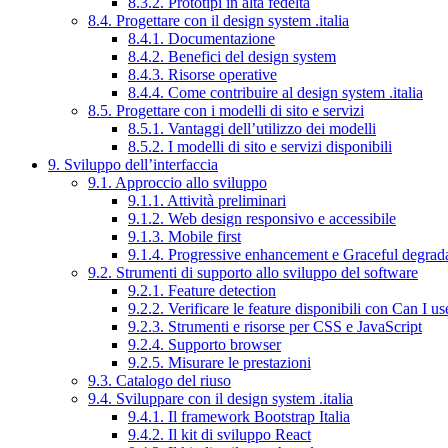
8.3.2. Prototipi in alta fedeltà
8.4. Progettare con il design system .italia
8.4.1. Documentazione
8.4.2. Benefici del design system
8.4.3. Risorse operative
8.4.4. Come contribuire al design system .italia
8.5. Progettare con i modelli di sito e servizi
8.5.1. Vantaggi dell’utilizzo dei modelli
8.5.2. I modelli di sito e servizi disponibili
9. Sviluppo dell’interfaccia
9.1. Approccio allo sviluppo
9.1.1. Attività preliminari
9.1.2. Web design responsivo e accessibile
9.1.3. Mobile first
9.1.4. Progressive enhancement e Graceful degrad
9.2. Strumenti di supporto allo sviluppo del software
9.2.1. Feature detection
9.2.2. Verificare le feature disponibili con Can I us
9.2.3. Strumenti e risorse per CSS e JavaScript
9.2.4. Supporto browser
9.2.5. Misurare le prestazioni
9.3. Catalogo del riuso
9.4. Sviluppare con il design system .italia
9.4.1. Il framework Bootstrap Italia
9.4.2. Il kit di sviluppo React