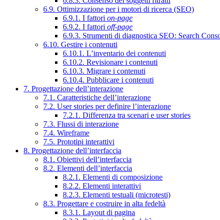
6.8.3. Consenso dei soggetti ritratti
6.9. Ottimizzazione per i motori di ricerca (SEO)
6.9.1. I fattori
on-page
6.9.2. I fattori
off-page
6.9.3. Strumenti di diagnostica SEO: Search Cons
6.10. Gestire i contenuti
6.10.1. L’inventario dei contenuti
6.10.2. Revisionare i contenuti
6.10.3. Migrare i contenuti
6.10.4. Pubblicare i contenuti
7. Progettazione dell’interazione
7.1. Caratteristiche dell’interazione
7.2. User stories per definire l’interazione
7.2.1. Differenza tra scenari e user stories
7.3. Flussi di interazione
7.4. Wireframe
7.5. Prototipi interattivi
8. Progettazione dell’interfaccia
8.1. Obiettivi dell’interfaccia
8.2. Elementi dell’interfaccia
8.2.1. Elementi di composizione
8.2.2. Elementi interattivi
8.2.3. Elementi testuali (microtesti)
8.3. Progettare e costruire in alta fedeltà
8.3.1. Layout di pagina