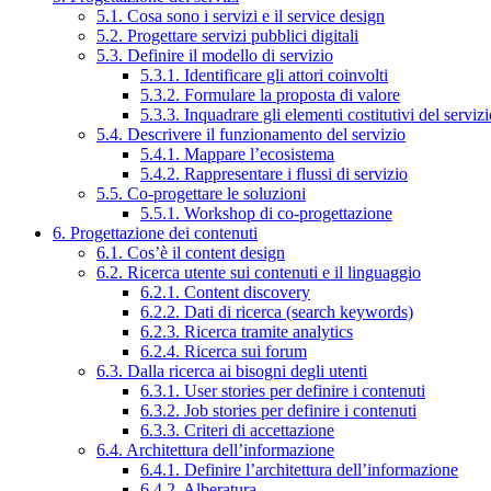
5.1. Cosa sono i servizi e il service design
5.2. Progettare servizi pubblici digitali
5.3. Definire il modello di servizio
5.3.1. Identificare gli attori coinvolti
5.3.2. Formulare la proposta di valore
5.3.3. Inquadrare gli elementi costitutivi del serviz
5.4. Descrivere il funzionamento del servizio
5.4.1. Mappare l’ecosistema
5.4.2. Rappresentare i flussi di servizio
5.5. Co-progettare le soluzioni
5.5.1. Workshop di co-progettazione
6. Progettazione dei contenuti
6.1. Cos’è il content design
6.2. Ricerca utente sui contenuti e il linguaggio
6.2.1. Content discovery
6.2.2. Dati di ricerca (search keywords)
6.2.3. Ricerca tramite analytics
6.2.4. Ricerca sui forum
6.3. Dalla ricerca ai bisogni degli utenti
6.3.1. User stories per definire i contenuti
6.3.2. Job stories per definire i contenuti
6.3.3. Criteri di accettazione
6.4. Architettura dell’informazione
6.4.1. Definire l’architettura dell’informazione
6.4.2. Alberatura