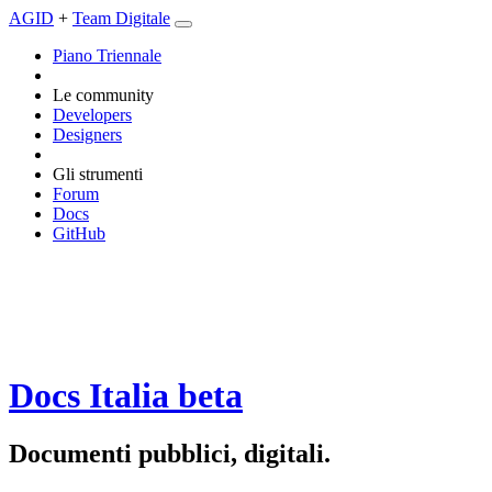
AGID
+
Team Digitale
Piano Triennale
Le community
Developers
Designers
Gli strumenti
Forum
Docs
GitHub
Docs Italia
beta
Documenti pubblici, digitali.