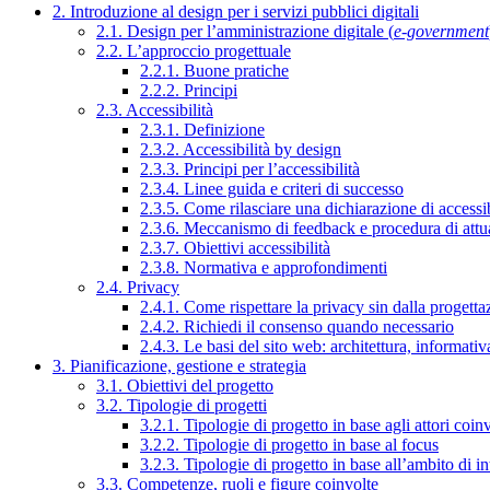
2. Introduzione al design per i servizi pubblici digitali
2.1. Design per l’amministrazione digitale (
e-government
2.2. L’approccio progettuale
2.2.1. Buone pratiche
2.2.2. Principi
2.3. Accessibilità
2.3.1. Definizione
2.3.2. Accessibilità by design
2.3.3. Principi per l’accessibilità
2.3.4. Linee guida e criteri di successo
2.3.5. Come rilasciare una dichiarazione di accessib
2.3.6. Meccanismo di feedback e procedura di attu
2.3.7. Obiettivi accessibilità
2.3.8. Normativa e approfondimenti
2.4. Privacy
2.4.1. Come rispettare la privacy sin dalla progettaz
2.4.2. Richiedi il consenso quando necessario
2.4.3. Le basi del sito web: architettura, informati
3. Pianificazione, gestione e strategia
3.1. Obiettivi del progetto
3.2. Tipologie di progetti
3.2.1. Tipologie di progetto in base agli attori coinv
3.2.2. Tipologie di progetto in base al focus
3.2.3. Tipologie di progetto in base all’ambito di i
3.3. Competenze, ruoli e figure coinvolte