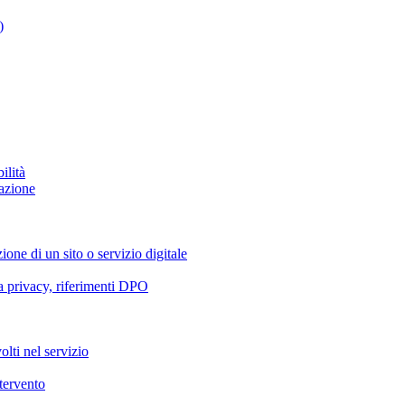
)
ilità
azione
ione di un sito o servizio digitale
va privacy, riferimenti DPO
olti nel servizio
ntervento