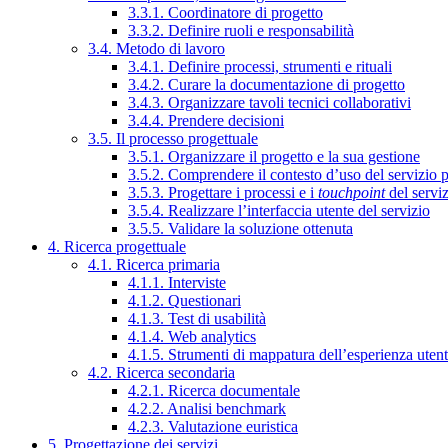
3.3.1. Coordinatore di progetto
3.3.2. Definire ruoli e responsabilità
3.4. Metodo di lavoro
3.4.1. Definire processi, strumenti e rituali
3.4.2. Curare la documentazione di progetto
3.4.3. Organizzare tavoli tecnici collaborativi
3.4.4. Prendere decisioni
3.5. Il processo progettuale
3.5.1. Organizzare il progetto e la sua gestione
3.5.2. Comprendere il contesto d’uso del servizio 
3.5.3. Progettare i processi e i
touchpoint
del servi
3.5.4. Realizzare l’interfaccia utente del servizio
3.5.5. Validare la soluzione ottenuta
4. Ricerca progettuale
4.1. Ricerca primaria
4.1.1. Interviste
4.1.2. Questionari
4.1.3. Test di usabilità
4.1.4. Web analytics
4.1.5. Strumenti di mappatura dell’esperienza uten
4.2. Ricerca secondaria
4.2.1. Ricerca documentale
4.2.2. Analisi benchmark
4.2.3. Valutazione euristica
5. Progettazione dei servizi