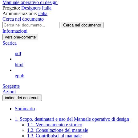
Manuale operativo di design
Progetto:
Designers Italia
Amministrazione:
italia
Cerca nel documento
Cerca nel documento
Informazioni
versione-corrente
Scarica
pdf
html
epub
Sorgente
Azioni
indice dei contenuti
Sommario
1. Scopo, destinatari e uso del Manuale operativo di design
1.1. Versionamento e storico
1.2. Consultazione del manuale
1.3. Contribuisci al manuale