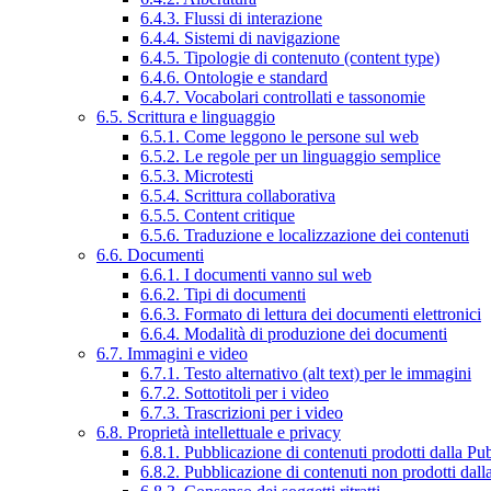
6.4.3. Flussi di interazione
6.4.4. Sistemi di navigazione
6.4.5. Tipologie di contenuto (content type)
6.4.6. Ontologie e standard
6.4.7. Vocabolari controllati e tassonomie
6.5. Scrittura e linguaggio
6.5.1. Come leggono le persone sul web
6.5.2. Le regole per un linguaggio semplice
6.5.3. Microtesti
6.5.4. Scrittura collaborativa
6.5.5. Content critique
6.5.6. Traduzione e localizzazione dei contenuti
6.6. Documenti
6.6.1. I documenti vanno sul web
6.6.2. Tipi di documenti
6.6.3. Formato di lettura dei documenti elettronici
6.6.4. Modalità di produzione dei documenti
6.7. Immagini e video
6.7.1. Testo alternativo (alt text) per le immagini
6.7.2. Sottotitoli per i video
6.7.3. Trascrizioni per i video
6.8. Proprietà intellettuale e privacy
6.8.1. Pubblicazione di contenuti prodotti dalla P
6.8.2. Pubblicazione di contenuti non prodotti dal