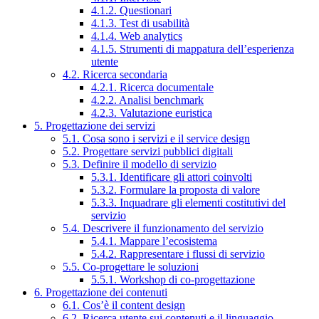
4.1.2. Questionari
4.1.3. Test di usabilità
4.1.4. Web analytics
4.1.5. Strumenti di mappatura dell’esperienza
utente
4.2. Ricerca secondaria
4.2.1. Ricerca documentale
4.2.2. Analisi benchmark
4.2.3. Valutazione euristica
5. Progettazione dei servizi
5.1. Cosa sono i servizi e il service design
5.2. Progettare servizi pubblici digitali
5.3. Definire il modello di servizio
5.3.1. Identificare gli attori coinvolti
5.3.2. Formulare la proposta di valore
5.3.3. Inquadrare gli elementi costitutivi del
servizio
5.4. Descrivere il funzionamento del servizio
5.4.1. Mappare l’ecosistema
5.4.2. Rappresentare i flussi di servizio
5.5. Co-progettare le soluzioni
5.5.1. Workshop di co-progettazione
6. Progettazione dei contenuti
6.1. Cos’è il content design
6.2. Ricerca utente sui contenuti e il linguaggio