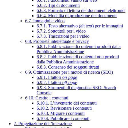
6.6.1. I documenti vanno sul web
6.6.2. Tipi di documenti
6.6.3. Formato di lettura dei documenti elettronici
6.6.4. Modalità di produzione dei documenti
6.7. Immagini e video
6.7.1. Testo alternativo (alt text) per le immagini
6.7.2. Sottotitoli per i video
6.7.3. Trascrizioni per i video
6.8. Proprietà intellettuale e privacy
6.8.1. Pubblicazione di contenuti prodotti dalla
Pubblica Amministrazione
6.8.2. Pubblicazione di contenuti non prodotti
dalla Pubblica Amministrazione
6.8.3. Consenso dei soggetti ritratti
6.9. Ottimizzazione per i motori di ricerca (SEO)
6.9.1. I fattori
on-page
6.9.2. I fattori
off-page
6.9.3. Strumenti di diagnostica SEO: Search
Console
6.10. Gestire i contenuti
6.10.1. L’inventario dei contenuti
6.10.2. Revisionare i contenuti
6.10.3. Migrare i contenuti
6.10.4. Pubblicare i contenuti
7. Progettazione dell’interazione