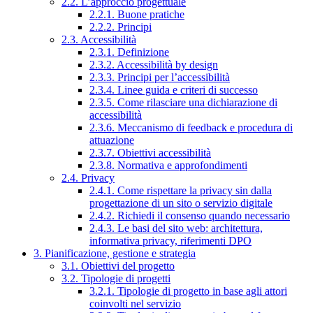
2.2. L’approccio progettuale
2.2.1. Buone pratiche
2.2.2. Principi
2.3. Accessibilità
2.3.1. Definizione
2.3.2. Accessibilità by design
2.3.3. Principi per l’accessibilità
2.3.4. Linee guida e criteri di successo
2.3.5. Come rilasciare una dichiarazione di
accessibilità
2.3.6. Meccanismo di feedback e procedura di
attuazione
2.3.7. Obiettivi accessibilità
2.3.8. Normativa e approfondimenti
2.4. Privacy
2.4.1. Come rispettare la privacy sin dalla
progettazione di un sito o servizio digitale
2.4.2. Richiedi il consenso quando necessario
2.4.3. Le basi del sito web: architettura,
informativa privacy, riferimenti DPO
3. Pianificazione, gestione e strategia
3.1. Obiettivi del progetto
3.2. Tipologie di progetti
3.2.1. Tipologie di progetto in base agli attori
coinvolti nel servizio