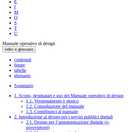
E
I
M
O
S
T
U
Manuale operativo di design
indici e glossario
contenuti
figure
tabelle
glossario
Sommario
1. Scopo, destinatari e uso del Manuale operativo di design
1.1. Versionamento e storico
1.2. Consultazione del manuale
1.3. Contribuisci al manuale
2. Introduzione al design per i servizi pubblici digitali
2.1. Design per l’amministrazione digitale (
e-
government
)