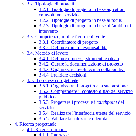
3.2. Tipologie di progetti
3.2.1. Tipologie di progetto in base agli attori
coinvolti nel servizio
3.2.2. Tipologie di progetto in base al focus
3.2.3. Tipologie di progetto in base all’ambito di
intervento
3.3. Competenze, ruoli e figure coinvolte
3.3.1. Coordinatore di progetto
3.3.2. Definire ruoli e responsabilità
3.4. Metodo di lavoro
3.4.1. Definire processi, strumenti e rituali
3.4.2. Curare la documentazione di progetto
3.4.3. Organizzare tavoli tecnici collaborativi
3.4.4. Prendere decisioni
3.5. Il processo progettuale
3.5.1. Organizzare il progetto e la sua gestione
3.5.2. Comprendere il contesto d’uso del servizio
pubblico
3.5.3. Progettare i processi e i
touchpoint
del
servizio
3.5.4. Realizzare l’interfaccia utente del servizio
3.5.5. Validare la soluzione ottenuta
4. Ricerca progettuale
4.1. Ricerca primaria
4.1.1. Interviste