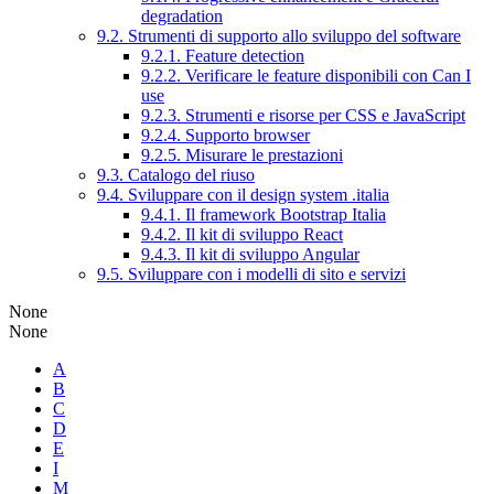
degradation
9.2. Strumenti di supporto allo sviluppo del software
9.2.1. Feature detection
9.2.2. Verificare le feature disponibili con Can I
use
9.2.3. Strumenti e risorse per CSS e JavaScript
9.2.4. Supporto browser
9.2.5. Misurare le prestazioni
9.3. Catalogo del riuso
9.4. Sviluppare con il design system .italia
9.4.1. Il framework Bootstrap Italia
9.4.2. Il kit di sviluppo React
9.4.3. Il kit di sviluppo Angular
9.5. Sviluppare con i modelli di sito e servizi
None
None
A
B
C
D
E
I
M