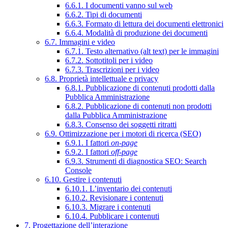
6.6.1. I documenti vanno sul web
6.6.2. Tipi di documenti
6.6.3. Formato di lettura dei documenti elettronici
6.6.4. Modalità di produzione dei documenti
6.7. Immagini e video
6.7.1. Testo alternativo (alt text) per le immagini
6.7.2. Sottotitoli per i video
6.7.3. Trascrizioni per i video
6.8. Proprietà intellettuale e privacy
6.8.1. Pubblicazione di contenuti prodotti dalla
Pubblica Amministrazione
6.8.2. Pubblicazione di contenuti non prodotti
dalla Pubblica Amministrazione
6.8.3. Consenso dei soggetti ritratti
6.9. Ottimizzazione per i motori di ricerca (SEO)
6.9.1. I fattori
on-page
6.9.2. I fattori
off-page
6.9.3. Strumenti di diagnostica SEO: Search
Console
6.10. Gestire i contenuti
6.10.1. L’inventario dei contenuti
6.10.2. Revisionare i contenuti
6.10.3. Migrare i contenuti
6.10.4. Pubblicare i contenuti
7. Progettazione dell’interazione