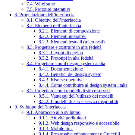
7.4. Wireframe
7.5. Prototipi interattivi
8. Progettazione dell’interfaccia
8.1. Obiettivi dell’interfaccia
8.2. Elementi dell’interfaccia
8.2.1. Elementi di composizione
8.2.2. Elementi interattivi
8.2.3. Elementi testuali (microtesti)
8.3. Progettare e costruire in alta fedeltà
8.3.1. Layout di pagina
8.3.2. Prototipi in alta fedeltà
8.4. Progettare con il design system .italia
8.4.1. Documentazione
8.4.2. Benefici del design system
8.4.3. Risorse operative
8.4.4. Come contribuire al design system .italia
8.5. Progettare con i modelli di sito e servizi
8.5.1. Vantaggi dell’utilizzo dei modelli
8.5.2. I modelli di sito e servizi disponibili
9. Sviluppo dell’interfaccia
9.1. Approccio allo sviluppo
9.1.1. Attività preliminari
9.1.2. Web design responsivo e accessibile
9.1.3. Mobile first
9.1.4. Progressive enhancement e Graceful