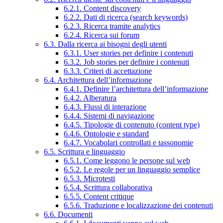
6.2.1. Content discovery
6.2.2. Dati di ricerca (search keywords)
6.2.3. Ricerca tramite analytics
6.2.4. Ricerca sui forum
6.3. Dalla ricerca ai bisogni degli utenti
6.3.1. User stories per definire i contenuti
6.3.2. Job stories per definire i contenuti
6.3.3. Criteri di accettazione
6.4. Architettura dell’informazione
6.4.1. Definire l’architettura dell’informazione
6.4.2. Alberatura
6.4.3. Flussi di interazione
6.4.4. Sistemi di navigazione
6.4.5. Tipologie di contenuto (content type)
6.4.6. Ontologie e standard
6.4.7. Vocabolari controllati e tassonomie
6.5. Scrittura e linguaggio
6.5.1. Come leggono le persone sul web
6.5.2. Le regole per un linguaggio semplice
6.5.3. Microtesti
6.5.4. Scrittura collaborativa
6.5.5. Content critique
6.5.6. Traduzione e localizzazione dei contenuti
6.6. Documenti