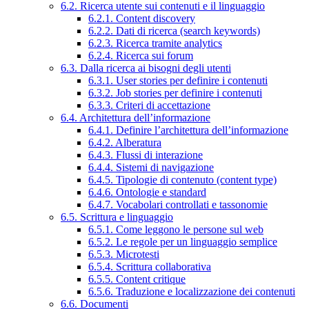
6.2. Ricerca utente sui contenuti e il linguaggio
6.2.1. Content discovery
6.2.2. Dati di ricerca (search keywords)
6.2.3. Ricerca tramite analytics
6.2.4. Ricerca sui forum
6.3. Dalla ricerca ai bisogni degli utenti
6.3.1. User stories per definire i contenuti
6.3.2. Job stories per definire i contenuti
6.3.3. Criteri di accettazione
6.4. Architettura dell’informazione
6.4.1. Definire l’architettura dell’informazione
6.4.2. Alberatura
6.4.3. Flussi di interazione
6.4.4. Sistemi di navigazione
6.4.5. Tipologie di contenuto (content type)
6.4.6. Ontologie e standard
6.4.7. Vocabolari controllati e tassonomie
6.5. Scrittura e linguaggio
6.5.1. Come leggono le persone sul web
6.5.2. Le regole per un linguaggio semplice
6.5.3. Microtesti
6.5.4. Scrittura collaborativa
6.5.5. Content critique
6.5.6. Traduzione e localizzazione dei contenuti
6.6. Documenti