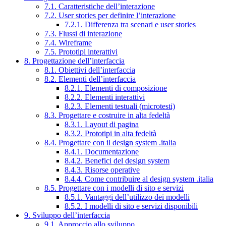
7.1. Caratteristiche dell’interazione
7.2. User stories per definire l’interazione
7.2.1. Differenza tra scenari e user stories
7.3. Flussi di interazione
7.4. Wireframe
7.5. Prototipi interattivi
8. Progettazione dell’interfaccia
8.1. Obiettivi dell’interfaccia
8.2. Elementi dell’interfaccia
8.2.1. Elementi di composizione
8.2.2. Elementi interattivi
8.2.3. Elementi testuali (microtesti)
8.3. Progettare e costruire in alta fedeltà
8.3.1. Layout di pagina
8.3.2. Prototipi in alta fedeltà
8.4. Progettare con il design system .italia
8.4.1. Documentazione
8.4.2. Benefici del design system
8.4.3. Risorse operative
8.4.4. Come contribuire al design system .italia
8.5. Progettare con i modelli di sito e servizi
8.5.1. Vantaggi dell’utilizzo dei modelli
8.5.2. I modelli di sito e servizi disponibili
9. Sviluppo dell’interfaccia
9.1. Approccio allo sviluppo