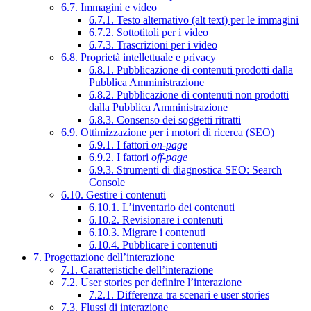
6.7. Immagini e video
6.7.1. Testo alternativo (alt text) per le immagini
6.7.2. Sottotitoli per i video
6.7.3. Trascrizioni per i video
6.8. Proprietà intellettuale e privacy
6.8.1. Pubblicazione di contenuti prodotti dalla
Pubblica Amministrazione
6.8.2. Pubblicazione di contenuti non prodotti
dalla Pubblica Amministrazione
6.8.3. Consenso dei soggetti ritratti
6.9. Ottimizzazione per i motori di ricerca (SEO)
6.9.1. I fattori
on-page
6.9.2. I fattori
off-page
6.9.3. Strumenti di diagnostica SEO: Search
Console
6.10. Gestire i contenuti
6.10.1. L’inventario dei contenuti
6.10.2. Revisionare i contenuti
6.10.3. Migrare i contenuti
6.10.4. Pubblicare i contenuti
7. Progettazione dell’interazione
7.1. Caratteristiche dell’interazione
7.2. User stories per definire l’interazione
7.2.1. Differenza tra scenari e user stories
7.3. Flussi di interazione