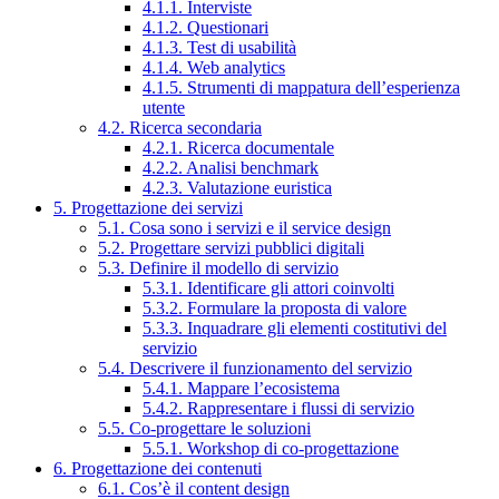
4.1.1. Interviste
4.1.2. Questionari
4.1.3. Test di usabilità
4.1.4. Web analytics
4.1.5. Strumenti di mappatura dell’esperienza
utente
4.2. Ricerca secondaria
4.2.1. Ricerca documentale
4.2.2. Analisi benchmark
4.2.3. Valutazione euristica
5. Progettazione dei servizi
5.1. Cosa sono i servizi e il service design
5.2. Progettare servizi pubblici digitali
5.3. Definire il modello di servizio
5.3.1. Identificare gli attori coinvolti
5.3.2. Formulare la proposta di valore
5.3.3. Inquadrare gli elementi costitutivi del
servizio
5.4. Descrivere il funzionamento del servizio
5.4.1. Mappare l’ecosistema
5.4.2. Rappresentare i flussi di servizio
5.5. Co-progettare le soluzioni
5.5.1. Workshop di co-progettazione
6. Progettazione dei contenuti
6.1. Cos’è il content design