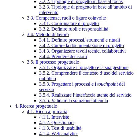
3.2.2. Tipologie di progetto in base al focus
3.2.3. Tipologie di progetto in base all’ambito di
intervento
3.3. Competenze, ruoli e figure coinvolte
3.3.1. Coordinatore di progetto
3.3.2. Definire ruoli e responsabilità
3.4. Metodo di lavoro
3.4.1. Definire processi, strumenti e rituali
3.4.2. Curare la documentazione di progetto
3.4.3. Organizzare tavoli tecnici collaborativi
3.4.4. Prendere decisioni
3.5. Il processo progettuale
3.5.1. Organizzare il progetto e la sua gestione
3.5.2. Comprendere il contesto d’uso del servizio
pubblico
3.5.3. Progettare i processi e i
touchpoint
del
servizio
3.5.4. Realizzare l’interfaccia utente del servizio
3.5.5. Validare la soluzione ottenuta
4. Ricerca progettuale
4.1. Ricerca primaria
4.1.1. Interviste
4.1.2. Questionari
4.1.3. Test di usabilità
4.1.4. Web analytics