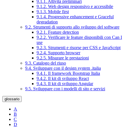
9.1.1. Attività preliminari
9.1.2. Web design responsivo e accessibile
9.1.3. Mobile first
9.1.4. Progressive enhancement e Graceful
degradation
9.2. Strumenti di supporto allo sviluppo del software
9.2.1. Feature detection
9.2.2. Verificare le feature disponibili con Can I
use
9.2.3. Strumenti e risorse per CSS e JavaScript
9.2.4. Supporto browser
9.2.5. Misurare le prestazioni
9.3. Catalogo del riuso
9.4. Sviluppare con il design system .italia
9.4.1. Il framework Bootstrap Italia
9.4.2. Il kit di sviluppo React
9.4.3. Il kit di sviluppo Angular
9.5. Sviluppare con i modelli di sito e servizi
glossario
A
B
C
D