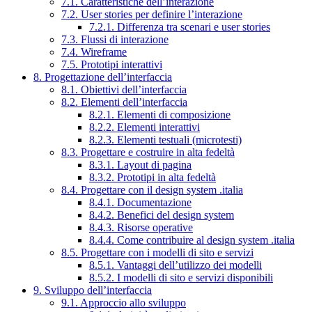
7.1. Caratteristiche dell’interazione
7.2. User stories per definire l’interazione
7.2.1. Differenza tra scenari e user stories
7.3. Flussi di interazione
7.4. Wireframe
7.5. Prototipi interattivi
8. Progettazione dell’interfaccia
8.1. Obiettivi dell’interfaccia
8.2. Elementi dell’interfaccia
8.2.1. Elementi di composizione
8.2.2. Elementi interattivi
8.2.3. Elementi testuali (microtesti)
8.3. Progettare e costruire in alta fedeltà
8.3.1. Layout di pagina
8.3.2. Prototipi in alta fedeltà
8.4. Progettare con il design system .italia
8.4.1. Documentazione
8.4.2. Benefici del design system
8.4.3. Risorse operative
8.4.4. Come contribuire al design system .italia
8.5. Progettare con i modelli di sito e servizi
8.5.1. Vantaggi dell’utilizzo dei modelli
8.5.2. I modelli di sito e servizi disponibili
9. Sviluppo dell’interfaccia
9.1. Approccio allo sviluppo