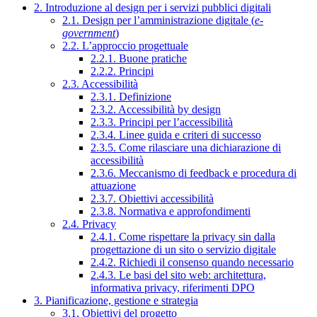
2. Introduzione al design per i servizi pubblici digitali
2.1. Design per l’amministrazione digitale (
e-
government
)
2.2. L’approccio progettuale
2.2.1. Buone pratiche
2.2.2. Principi
2.3. Accessibilità
2.3.1. Definizione
2.3.2. Accessibilità by design
2.3.3. Principi per l’accessibilità
2.3.4. Linee guida e criteri di successo
2.3.5. Come rilasciare una dichiarazione di
accessibilità
2.3.6. Meccanismo di feedback e procedura di
attuazione
2.3.7. Obiettivi accessibilità
2.3.8. Normativa e approfondimenti
2.4. Privacy
2.4.1. Come rispettare la privacy sin dalla
progettazione di un sito o servizio digitale
2.4.2. Richiedi il consenso quando necessario
2.4.3. Le basi del sito web: architettura,
informativa privacy, riferimenti DPO
3. Pianificazione, gestione e strategia
3.1. Obiettivi del progetto