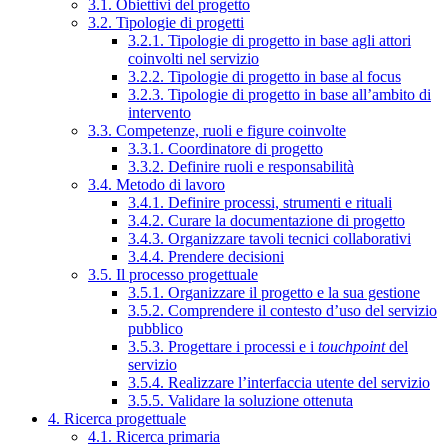
3.1. Obiettivi del progetto
3.2. Tipologie di progetti
3.2.1. Tipologie di progetto in base agli attori
coinvolti nel servizio
3.2.2. Tipologie di progetto in base al focus
3.2.3. Tipologie di progetto in base all’ambito di
intervento
3.3. Competenze, ruoli e figure coinvolte
3.3.1. Coordinatore di progetto
3.3.2. Definire ruoli e responsabilità
3.4. Metodo di lavoro
3.4.1. Definire processi, strumenti e rituali
3.4.2. Curare la documentazione di progetto
3.4.3. Organizzare tavoli tecnici collaborativi
3.4.4. Prendere decisioni
3.5. Il processo progettuale
3.5.1. Organizzare il progetto e la sua gestione
3.5.2. Comprendere il contesto d’uso del servizio
pubblico
3.5.3. Progettare i processi e i
touchpoint
del
servizio
3.5.4. Realizzare l’interfaccia utente del servizio
3.5.5. Validare la soluzione ottenuta
4. Ricerca progettuale
4.1. Ricerca primaria