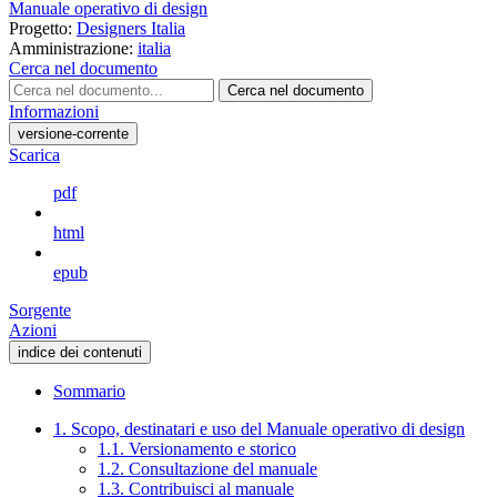
Manuale operativo di design
Progetto:
Designers Italia
Amministrazione:
italia
Cerca nel documento
Cerca nel documento
Informazioni
versione-corrente
Scarica
pdf
html
epub
Sorgente
Azioni
indice dei contenuti
Sommario
1. Scopo, destinatari e uso del Manuale operativo di design
1.1. Versionamento e storico
1.2. Consultazione del manuale
1.3. Contribuisci al manuale