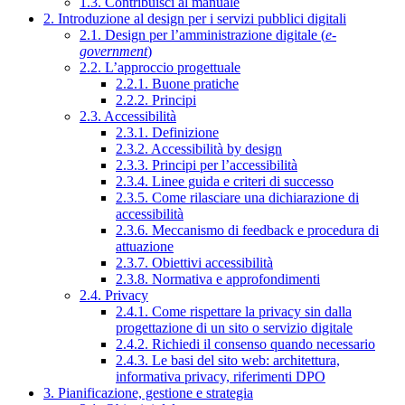
1.3. Contribuisci al manuale
2. Introduzione al design per i servizi pubblici digitali
2.1. Design per l’amministrazione digitale (
e-
government
)
2.2. L’approccio progettuale
2.2.1. Buone pratiche
2.2.2. Principi
2.3. Accessibilità
2.3.1. Definizione
2.3.2. Accessibilità by design
2.3.3. Principi per l’accessibilità
2.3.4. Linee guida e criteri di successo
2.3.5. Come rilasciare una dichiarazione di
accessibilità
2.3.6. Meccanismo di feedback e procedura di
attuazione
2.3.7. Obiettivi accessibilità
2.3.8. Normativa e approfondimenti
2.4. Privacy
2.4.1. Come rispettare la privacy sin dalla
progettazione di un sito o servizio digitale
2.4.2. Richiedi il consenso quando necessario
2.4.3. Le basi del sito web: architettura,
informativa privacy, riferimenti DPO
3. Pianificazione, gestione e strategia