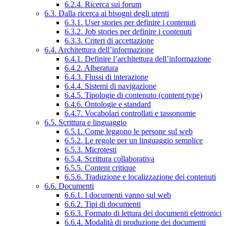
6.2.4. Ricerca sui forum
6.3. Dalla ricerca ai bisogni degli utenti
6.3.1. User stories per definire i contenuti
6.3.2. Job stories per definire i contenuti
6.3.3. Criteri di accettazione
6.4. Architettura dell’informazione
6.4.1. Definire l’architettura dell’informazione
6.4.2. Alberatura
6.4.3. Flussi di interazione
6.4.4. Sistemi di navigazione
6.4.5. Tipologie di contenuto (content type)
6.4.6. Ontologie e standard
6.4.7. Vocabolari controllati e tassonomie
6.5. Scrittura e linguaggio
6.5.1. Come leggono le persone sul web
6.5.2. Le regole per un linguaggio semplice
6.5.3. Microtesti
6.5.4. Scrittura collaborativa
6.5.5. Content critique
6.5.6. Traduzione e localizzazione dei contenuti
6.6. Documenti
6.6.1. I documenti vanno sul web
6.6.2. Tipi di documenti
6.6.3. Formato di lettura dei documenti elettronici
6.6.4. Modalità di produzione dei documenti