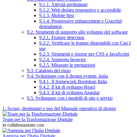
9.1.1. Attività preliminari
9.1.2. Web design responsivo e accessibile
9.1.3. Mobile first
9.1.4. Progressive enhancement e Graceful
degradation
9.2. Strumenti di supporto allo sviluppo del software
9.2.1. Feature detection
9.2.2. Verificare le feature disponibili con Can I
use
9.2.3. Strumenti e risorse per CSS e JavaScript
9.2.4. Supporto browser
9.2.5. Misurare le prestazioni
9.3. Catalogo del riuso
9.4. Sviluppare con il design system .italia
9.4.1. Il framework Bootstrap Italia
9.4.2. Il kit di sviluppo React
9.4.3. Il kit di sviluppo Angular
9.5. Sviluppare con i modelli di sito e servizi
1. Scopo, destinatari e uso del Manuale operativo di design
Team per la Trasformazione Digitale
in collaborazione con
Agenzia per l'Italia Digitale