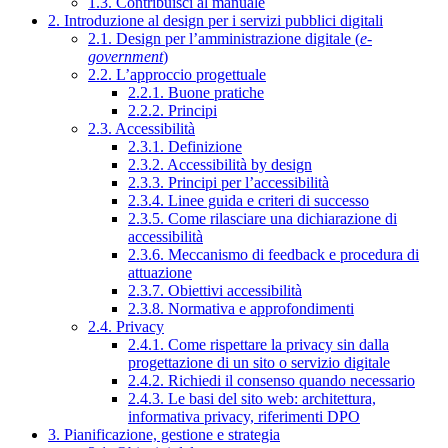
1.3. Contribuisci al manuale
2. Introduzione al design per i servizi pubblici digitali
2.1. Design per l’amministrazione digitale (
e-
government
)
2.2. L’approccio progettuale
2.2.1. Buone pratiche
2.2.2. Principi
2.3. Accessibilità
2.3.1. Definizione
2.3.2. Accessibilità by design
2.3.3. Principi per l’accessibilità
2.3.4. Linee guida e criteri di successo
2.3.5. Come rilasciare una dichiarazione di
accessibilità
2.3.6. Meccanismo di feedback e procedura di
attuazione
2.3.7. Obiettivi accessibilità
2.3.8. Normativa e approfondimenti
2.4. Privacy
2.4.1. Come rispettare la privacy sin dalla
progettazione di un sito o servizio digitale
2.4.2. Richiedi il consenso quando necessario
2.4.3. Le basi del sito web: architettura,
informativa privacy, riferimenti DPO
3. Pianificazione, gestione e strategia