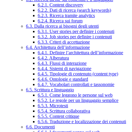
6.2.1. Content discovery
6.2.2. Dati di ricerca (search keywords)
6.2.3. Ricerca tramite analytics
6.2.4. Ricerca sui forum
6.3. Dalla ricerca ai bisogni degli utenti
6.3.1. User stories per definire i contenuti
6.3.2. Job stories per definire i contenuti
6.3.3. Criteri di accettazione
6.4. Architettura dell’informazione
6.4.1. Definire l’architettura dell’informazione
6.4.2. Alberatura
6.4.3. Flussi di interazione
6.4.4. Sistemi di navigazione
6.4.5. Tipologie di contenuto (content type)
6.4.6. Ontologie e standard
6.4.7. Vocabolari controllati e tassonomie
6.5. Scrittura e linguaggio
6.5.1. Come leggono le persone sul web
6.5.2. Le regole per un linguaggio semplice
6.5.3. Microtesti
6.5.4. Scrittura collaborativa
6.5.5. Content critique
6.5.6. Traduzione e localizzazione dei contenuti
6.6. Documenti