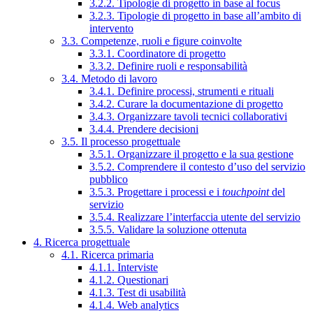
3.2.2. Tipologie di progetto in base al focus
3.2.3. Tipologie di progetto in base all’ambito di
intervento
3.3. Competenze, ruoli e figure coinvolte
3.3.1. Coordinatore di progetto
3.3.2. Definire ruoli e responsabilità
3.4. Metodo di lavoro
3.4.1. Definire processi, strumenti e rituali
3.4.2. Curare la documentazione di progetto
3.4.3. Organizzare tavoli tecnici collaborativi
3.4.4. Prendere decisioni
3.5. Il processo progettuale
3.5.1. Organizzare il progetto e la sua gestione
3.5.2. Comprendere il contesto d’uso del servizio
pubblico
3.5.3. Progettare i processi e i
touchpoint
del
servizio
3.5.4. Realizzare l’interfaccia utente del servizio
3.5.5. Validare la soluzione ottenuta
4. Ricerca progettuale
4.1. Ricerca primaria
4.1.1. Interviste
4.1.2. Questionari
4.1.3. Test di usabilità
4.1.4. Web analytics