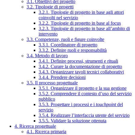
3.1. Obiettivi del progetto
3.2. Tipologie di progetti
3.2.1. Tipologie di progetto in base agli attori
coinvolti nel servizio
3.2.2. Tipologie di progetto in base al focus
3.2.3. Tipologie di progetto in base all’ambito di
intervento
3.3. Competenze, ruoli e figure coinvolte
3.3.1. Coordinatore di progetto
3.3.2. Definire ruoli e responsabilità
3.4. Metodo di lavoro
3.4.1. Definire processi, strumenti e rituali
3.4.2. Curare la documentazione di progetto
3.4.3. Organizzare tavoli tecnici collaborativi
3.4.4. Prendere decisioni
3.5. Il processo progettuale
3.5.1. Organizzare il progetto e la sua gestione
3.5.2. Comprendere il contesto d’uso del servizio
pubblico
3.5.3. Progettare i processi e i
touchpoint
del
servizio
3.5.4. Realizzare l’interfaccia utente del servizio
3.5.5. Validare la soluzione ottenuta
4. Ricerca progettuale
4.1. Ricerca primaria