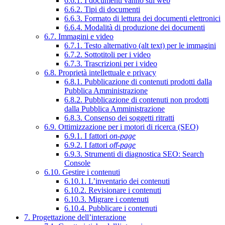
6.6.1. I documenti vanno sul web
6.6.2. Tipi di documenti
6.6.3. Formato di lettura dei documenti elettronici
6.6.4. Modalità di produzione dei documenti
6.7. Immagini e video
6.7.1. Testo alternativo (alt text) per le immagini
6.7.2. Sottotitoli per i video
6.7.3. Trascrizioni per i video
6.8. Proprietà intellettuale e privacy
6.8.1. Pubblicazione di contenuti prodotti dalla
Pubblica Amministrazione
6.8.2. Pubblicazione di contenuti non prodotti
dalla Pubblica Amministrazione
6.8.3. Consenso dei soggetti ritratti
6.9. Ottimizzazione per i motori di ricerca (SEO)
6.9.1. I fattori
on-page
6.9.2. I fattori
off-page
6.9.3. Strumenti di diagnostica SEO: Search
Console
6.10. Gestire i contenuti
6.10.1. L’inventario dei contenuti
6.10.2. Revisionare i contenuti
6.10.3. Migrare i contenuti
6.10.4. Pubblicare i contenuti
7. Progettazione dell’interazione