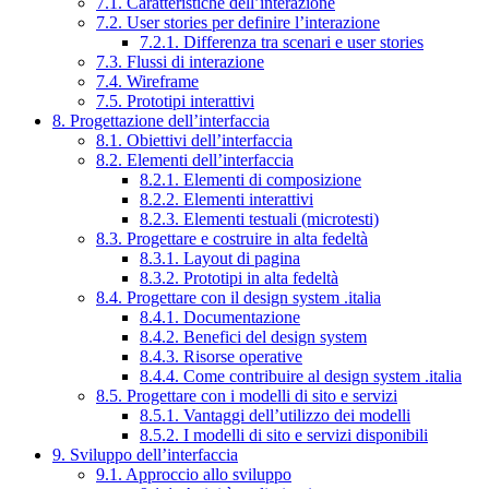
7.1. Caratteristiche dell’interazione
7.2. User stories per definire l’interazione
7.2.1. Differenza tra scenari e user stories
7.3. Flussi di interazione
7.4. Wireframe
7.5. Prototipi interattivi
8. Progettazione dell’interfaccia
8.1. Obiettivi dell’interfaccia
8.2. Elementi dell’interfaccia
8.2.1. Elementi di composizione
8.2.2. Elementi interattivi
8.2.3. Elementi testuali (microtesti)
8.3. Progettare e costruire in alta fedeltà
8.3.1. Layout di pagina
8.3.2. Prototipi in alta fedeltà
8.4. Progettare con il design system .italia
8.4.1. Documentazione
8.4.2. Benefici del design system
8.4.3. Risorse operative
8.4.4. Come contribuire al design system .italia
8.5. Progettare con i modelli di sito e servizi
8.5.1. Vantaggi dell’utilizzo dei modelli
8.5.2. I modelli di sito e servizi disponibili
9. Sviluppo dell’interfaccia
9.1. Approccio allo sviluppo