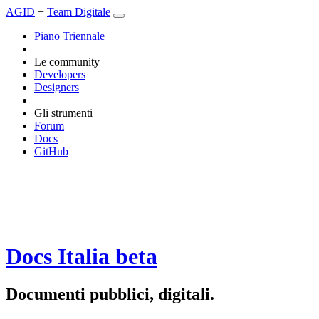
AGID
+
Team Digitale
Piano Triennale
Le community
Developers
Designers
Gli strumenti
Forum
Docs
GitHub
Docs Italia
beta
Documenti pubblici, digitali.