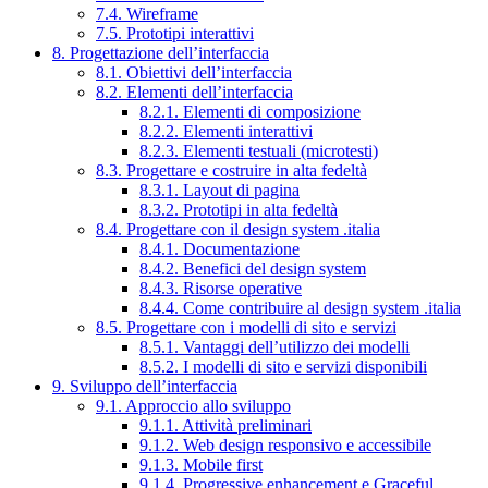
7.4. Wireframe
7.5. Prototipi interattivi
8. Progettazione dell’interfaccia
8.1. Obiettivi dell’interfaccia
8.2. Elementi dell’interfaccia
8.2.1. Elementi di composizione
8.2.2. Elementi interattivi
8.2.3. Elementi testuali (microtesti)
8.3. Progettare e costruire in alta fedeltà
8.3.1. Layout di pagina
8.3.2. Prototipi in alta fedeltà
8.4. Progettare con il design system .italia
8.4.1. Documentazione
8.4.2. Benefici del design system
8.4.3. Risorse operative
8.4.4. Come contribuire al design system .italia
8.5. Progettare con i modelli di sito e servizi
8.5.1. Vantaggi dell’utilizzo dei modelli
8.5.2. I modelli di sito e servizi disponibili
9. Sviluppo dell’interfaccia
9.1. Approccio allo sviluppo
9.1.1. Attività preliminari
9.1.2. Web design responsivo e accessibile
9.1.3. Mobile first
9.1.4. Progressive enhancement e Graceful