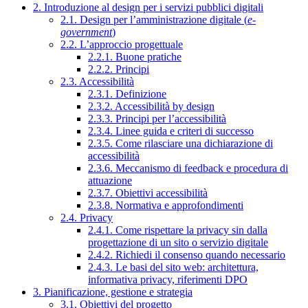
2. Introduzione al design per i servizi pubblici digitali
2.1. Design per l’amministrazione digitale (
e-
government
)
2.2. L’approccio progettuale
2.2.1. Buone pratiche
2.2.2. Principi
2.3. Accessibilità
2.3.1. Definizione
2.3.2. Accessibilità by design
2.3.3. Principi per l’accessibilità
2.3.4. Linee guida e criteri di successo
2.3.5. Come rilasciare una dichiarazione di
accessibilità
2.3.6. Meccanismo di feedback e procedura di
attuazione
2.3.7. Obiettivi accessibilità
2.3.8. Normativa e approfondimenti
2.4. Privacy
2.4.1. Come rispettare la privacy sin dalla
progettazione di un sito o servizio digitale
2.4.2. Richiedi il consenso quando necessario
2.4.3. Le basi del sito web: architettura,
informativa privacy, riferimenti DPO
3. Pianificazione, gestione e strategia
3.1. Obiettivi del progetto