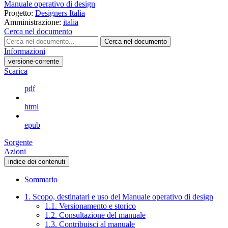
Manuale operativo di design
Progetto:
Designers Italia
Amministrazione:
italia
Cerca nel documento
Cerca nel documento
Informazioni
versione-corrente
Scarica
pdf
html
epub
Sorgente
Azioni
indice dei contenuti
Sommario
1. Scopo, destinatari e uso del Manuale operativo di design
1.1. Versionamento e storico
1.2. Consultazione del manuale
1.3. Contribuisci al manuale