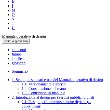
E
I
M
O
S
T
U
Manuale operativo di design
indici e glossario
contenuti
figure
tabelle
glossario
Sommario
1. Scopo, destinatari e uso del Manuale operativo di design
1.1. Versionamento e storico
1.2. Consultazione del manuale
1.3. Contribuisci al manuale
2. Introduzione al design per i servizi pubblici digitali
2.1. Design per l’amministrazione digitale (
e-
government
)