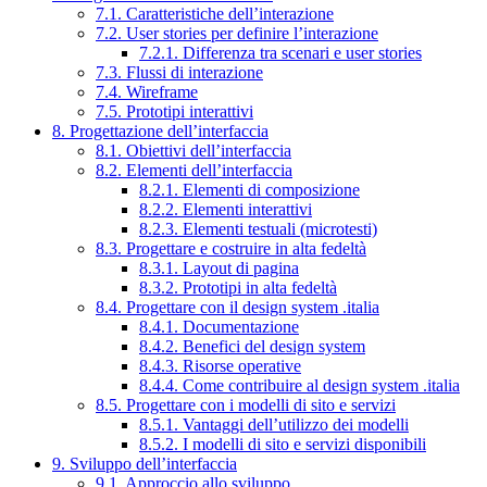
7.1. Caratteristiche dell’interazione
7.2. User stories per definire l’interazione
7.2.1. Differenza tra scenari e user stories
7.3. Flussi di interazione
7.4. Wireframe
7.5. Prototipi interattivi
8. Progettazione dell’interfaccia
8.1. Obiettivi dell’interfaccia
8.2. Elementi dell’interfaccia
8.2.1. Elementi di composizione
8.2.2. Elementi interattivi
8.2.3. Elementi testuali (microtesti)
8.3. Progettare e costruire in alta fedeltà
8.3.1. Layout di pagina
8.3.2. Prototipi in alta fedeltà
8.4. Progettare con il design system .italia
8.4.1. Documentazione
8.4.2. Benefici del design system
8.4.3. Risorse operative
8.4.4. Come contribuire al design system .italia
8.5. Progettare con i modelli di sito e servizi
8.5.1. Vantaggi dell’utilizzo dei modelli
8.5.2. I modelli di sito e servizi disponibili
9. Sviluppo dell’interfaccia
9.1. Approccio allo sviluppo