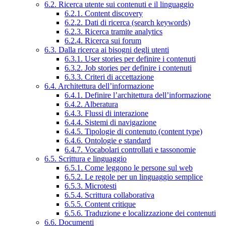
6.2. Ricerca utente sui contenuti e il linguaggio
6.2.1. Content discovery
6.2.2. Dati di ricerca (search keywords)
6.2.3. Ricerca tramite analytics
6.2.4. Ricerca sui forum
6.3. Dalla ricerca ai bisogni degli utenti
6.3.1. User stories per definire i contenuti
6.3.2. Job stories per definire i contenuti
6.3.3. Criteri di accettazione
6.4. Architettura dell’informazione
6.4.1. Definire l’architettura dell’informazione
6.4.2. Alberatura
6.4.3. Flussi di interazione
6.4.4. Sistemi di navigazione
6.4.5. Tipologie di contenuto (content type)
6.4.6. Ontologie e standard
6.4.7. Vocabolari controllati e tassonomie
6.5. Scrittura e linguaggio
6.5.1. Come leggono le persone sul web
6.5.2. Le regole per un linguaggio semplice
6.5.3. Microtesti
6.5.4. Scrittura collaborativa
6.5.5. Content critique
6.5.6. Traduzione e localizzazione dei contenuti
6.6. Documenti