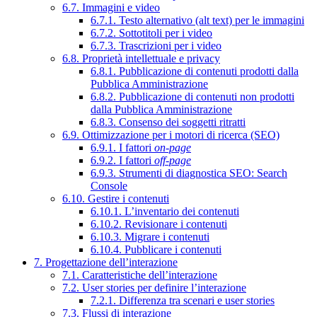
6.7. Immagini e video
6.7.1. Testo alternativo (alt text) per le immagini
6.7.2. Sottotitoli per i video
6.7.3. Trascrizioni per i video
6.8. Proprietà intellettuale e privacy
6.8.1. Pubblicazione di contenuti prodotti dalla
Pubblica Amministrazione
6.8.2. Pubblicazione di contenuti non prodotti
dalla Pubblica Amministrazione
6.8.3. Consenso dei soggetti ritratti
6.9. Ottimizzazione per i motori di ricerca (SEO)
6.9.1. I fattori
on-page
6.9.2. I fattori
off-page
6.9.3. Strumenti di diagnostica SEO: Search
Console
6.10. Gestire i contenuti
6.10.1. L’inventario dei contenuti
6.10.2. Revisionare i contenuti
6.10.3. Migrare i contenuti
6.10.4. Pubblicare i contenuti
7. Progettazione dell’interazione
7.1. Caratteristiche dell’interazione
7.2. User stories per definire l’interazione
7.2.1. Differenza tra scenari e user stories
7.3. Flussi di interazione