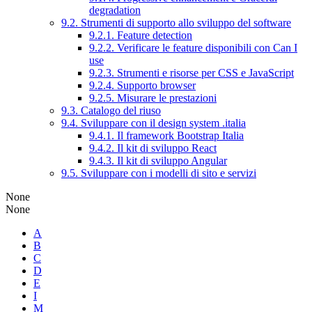
degradation
9.2. Strumenti di supporto allo sviluppo del software
9.2.1. Feature detection
9.2.2. Verificare le feature disponibili con Can I
use
9.2.3. Strumenti e risorse per CSS e JavaScript
9.2.4. Supporto browser
9.2.5. Misurare le prestazioni
9.3. Catalogo del riuso
9.4. Sviluppare con il design system .italia
9.4.1. Il framework Bootstrap Italia
9.4.2. Il kit di sviluppo React
9.4.3. Il kit di sviluppo Angular
9.5. Sviluppare con i modelli di sito e servizi
None
None
A
B
C
D
E
I
M