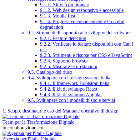
9.1.1. Attività preliminari
9.1.2. Web design responsivo e accessibile
9.1.3. Mobile first
9.1.4. Progressive enhancement e Graceful
degradation
9.2. Strumenti di supporto allo sviluppo del software
9.2.1. Feature detection
9.2.2. Verificare le feature disponibili con Can I
use
9.2.3. Strumenti e risorse per CSS e JavaScript
9.2.4. Supporto browser
9.2.5. Misurare le prestazioni
9.3. Catalogo del riuso
9.4. Sviluppare con il design system .italia
9.4.1. Il framework Bootstrap Italia
9.4.2. Il kit di sviluppo React
9.4.3. Il kit di sviluppo Angular
9.5. Sviluppare con i modelli di sito e servizi
1. Scopo, destinatari e uso del Manuale operativo di design
Team per la Trasformazione Digitale
in collaborazione con
Agenzia per l'Italia Digitale