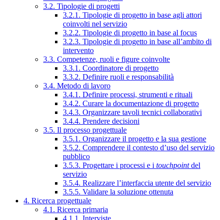
3.2. Tipologie di progetti
3.2.1. Tipologie di progetto in base agli attori
coinvolti nel servizio
3.2.2. Tipologie di progetto in base al focus
3.2.3. Tipologie di progetto in base all’ambito di
intervento
3.3. Competenze, ruoli e figure coinvolte
3.3.1. Coordinatore di progetto
3.3.2. Definire ruoli e responsabilità
3.4. Metodo di lavoro
3.4.1. Definire processi, strumenti e rituali
3.4.2. Curare la documentazione di progetto
3.4.3. Organizzare tavoli tecnici collaborativi
3.4.4. Prendere decisioni
3.5. Il processo progettuale
3.5.1. Organizzare il progetto e la sua gestione
3.5.2. Comprendere il contesto d’uso del servizio
pubblico
3.5.3. Progettare i processi e i
touchpoint
del
servizio
3.5.4. Realizzare l’interfaccia utente del servizio
3.5.5. Validare la soluzione ottenuta
4. Ricerca progettuale
4.1. Ricerca primaria
4.1.1. Interviste