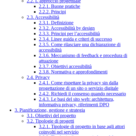
2.2. L’approccio progettuale
2.2.1. Buone pratiche
2.2.2. Principi
2.3. Accessibilità
2.3.1. Definizione
2.3.2. Accessibilità by design
2.3.3. Principi per l’accessibilità
2.3.4. Linee guida e criteri di successo
2.3.5. Come rilasciare una dichiarazione di
accessibilità
2.3.6. Meccanismo di feedback e procedura di
attuazione
2.3.7. Obiettivi accessibilità
2.3.8. Normativa e approfondimenti
2.4. Privacy
2.4.1. Come rispettare la privacy sin dalla
progettazione di un sito o servizio digitale
2.4.2. Richiedi il consenso quando necessario
2.4.3. Le basi del sito web: architettura,
informativa privacy, riferimenti DPO
3. Pianificazione, gestione e strategia
3.1. Obiettivi del progetto
3.2. Tipologie di progetti
3.2.1. Tipologie di progetto in base agli attori
coinvolti nel servizio