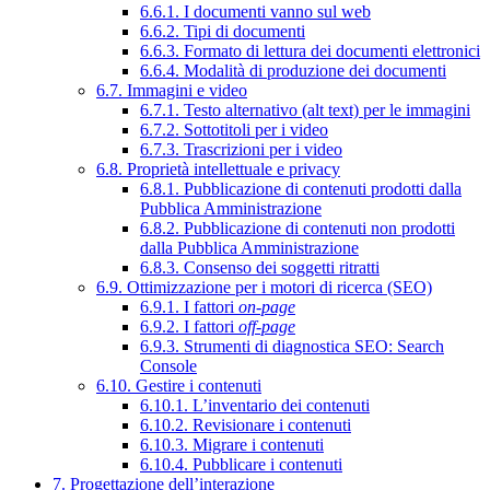
6.6.1. I documenti vanno sul web
6.6.2. Tipi di documenti
6.6.3. Formato di lettura dei documenti elettronici
6.6.4. Modalità di produzione dei documenti
6.7. Immagini e video
6.7.1. Testo alternativo (alt text) per le immagini
6.7.2. Sottotitoli per i video
6.7.3. Trascrizioni per i video
6.8. Proprietà intellettuale e privacy
6.8.1. Pubblicazione di contenuti prodotti dalla
Pubblica Amministrazione
6.8.2. Pubblicazione di contenuti non prodotti
dalla Pubblica Amministrazione
6.8.3. Consenso dei soggetti ritratti
6.9. Ottimizzazione per i motori di ricerca (SEO)
6.9.1. I fattori
on-page
6.9.2. I fattori
off-page
6.9.3. Strumenti di diagnostica SEO: Search
Console
6.10. Gestire i contenuti
6.10.1. L’inventario dei contenuti
6.10.2. Revisionare i contenuti
6.10.3. Migrare i contenuti
6.10.4. Pubblicare i contenuti
7. Progettazione dell’interazione