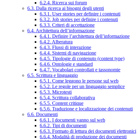
6.2.4. Ricerca sui forum
6.3. Dalla ricerca ai bisogni degli utenti
6.3.1. User stories per definire i contenuti
6.3.2. Job stories per definire i contenuti
6.3.3. Criteri di accettazione
6.4. Architettura dell’informazione
6.4.1. Definire l’architettura dell’informazione
6.4.2. Alberatura
6.4.3. Flussi di interazione
6.4.4. Sistemi di navigazione
6.4.5. Tipologie di contenuto (content type)
6.4.6. Ontologie e standard
6.4.7. Vocabolari controllati e tassonomie
6.5. Scrittura e linguaggio
6.5.1. Come leggono le persone sul web
6.5.2. Le regole per un linguaggio semplice
6.5.3. Microtesti
6.5.4. Scrittura collaborativa
6.5.5. Content critique
6.5.6. Traduzione e localizzazione dei contenuti
6.6. Documenti
6.6.1. I documenti vanno sul web
6.6.2. Tipi di documenti
6.6.3. Formato di lettura dei documenti elettronici
6.6.4. Modalità di produzione dei documenti