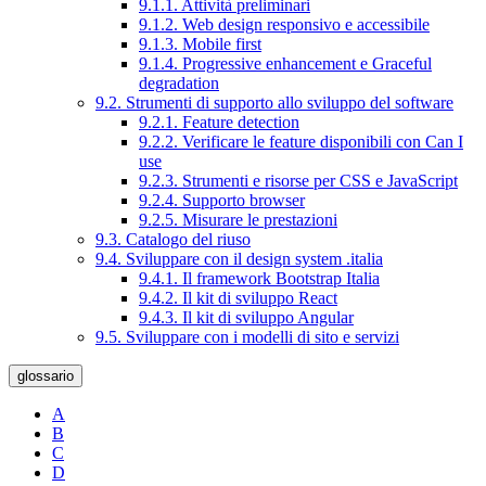
9.1.1. Attività preliminari
9.1.2. Web design responsivo e accessibile
9.1.3. Mobile first
9.1.4. Progressive enhancement e Graceful
degradation
9.2. Strumenti di supporto allo sviluppo del software
9.2.1. Feature detection
9.2.2. Verificare le feature disponibili con Can I
use
9.2.3. Strumenti e risorse per CSS e JavaScript
9.2.4. Supporto browser
9.2.5. Misurare le prestazioni
9.3. Catalogo del riuso
9.4. Sviluppare con il design system .italia
9.4.1. Il framework Bootstrap Italia
9.4.2. Il kit di sviluppo React
9.4.3. Il kit di sviluppo Angular
9.5. Sviluppare con i modelli di sito e servizi
glossario
A
B
C
D