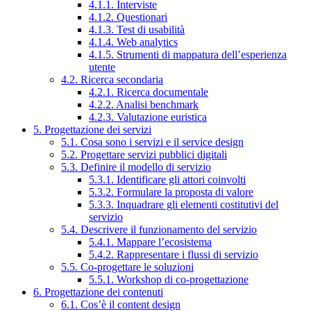
4.1.1. Interviste
4.1.2. Questionari
4.1.3. Test di usabilità
4.1.4. Web analytics
4.1.5. Strumenti di mappatura dell’esperienza
utente
4.2. Ricerca secondaria
4.2.1. Ricerca documentale
4.2.2. Analisi benchmark
4.2.3. Valutazione euristica
5. Progettazione dei servizi
5.1. Cosa sono i servizi e il service design
5.2. Progettare servizi pubblici digitali
5.3. Definire il modello di servizio
5.3.1. Identificare gli attori coinvolti
5.3.2. Formulare la proposta di valore
5.3.3. Inquadrare gli elementi costitutivi del
servizio
5.4. Descrivere il funzionamento del servizio
5.4.1. Mappare l’ecosistema
5.4.2. Rappresentare i flussi di servizio
5.5. Co-progettare le soluzioni
5.5.1. Workshop di co-progettazione
6. Progettazione dei contenuti
6.1. Cos’è il content design