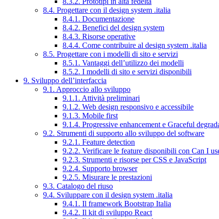
8.3.2. Prototipi in alta fedeltà
8.4. Progettare con il design system .italia
8.4.1. Documentazione
8.4.2. Benefici del design system
8.4.3. Risorse operative
8.4.4. Come contribuire al design system .italia
8.5. Progettare con i modelli di sito e servizi
8.5.1. Vantaggi dell’utilizzo dei modelli
8.5.2. I modelli di sito e servizi disponibili
9. Sviluppo dell’interfaccia
9.1. Approccio allo sviluppo
9.1.1. Attività preliminari
9.1.2. Web design responsivo e accessibile
9.1.3. Mobile first
9.1.4. Progressive enhancement e Graceful degrad
9.2. Strumenti di supporto allo sviluppo del software
9.2.1. Feature detection
9.2.2. Verificare le feature disponibili con Can I us
9.2.3. Strumenti e risorse per CSS e JavaScript
9.2.4. Supporto browser
9.2.5. Misurare le prestazioni
9.3. Catalogo del riuso
9.4. Sviluppare con il design system .italia
9.4.1. Il framework Bootstrap Italia
9.4.2. Il kit di sviluppo React