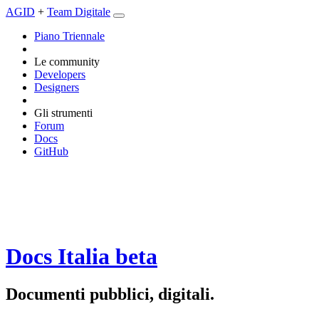
AGID
+
Team Digitale
Piano Triennale
Le community
Developers
Designers
Gli strumenti
Forum
Docs
GitHub
Docs Italia
beta
Documenti pubblici, digitali.