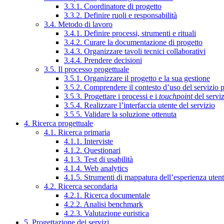
3.3.1. Coordinatore di progetto
3.3.2. Definire ruoli e responsabilità
3.4. Metodo di lavoro
3.4.1. Definire processi, strumenti e rituali
3.4.2. Curare la documentazione di progetto
3.4.3. Organizzare tavoli tecnici collaborativi
3.4.4. Prendere decisioni
3.5. Il processo progettuale
3.5.1. Organizzare il progetto e la sua gestione
3.5.2. Comprendere il contesto d’uso del servizio 
3.5.3. Progettare i processi e i
touchpoint
del servi
3.5.4. Realizzare l’interfaccia utente del servizio
3.5.5. Validare la soluzione ottenuta
4. Ricerca progettuale
4.1. Ricerca primaria
4.1.1. Interviste
4.1.2. Questionari
4.1.3. Test di usabilità
4.1.4. Web analytics
4.1.5. Strumenti di mappatura dell’esperienza uten
4.2. Ricerca secondaria
4.2.1. Ricerca documentale
4.2.2. Analisi benchmark
4.2.3. Valutazione euristica
5. Progettazione dei servizi