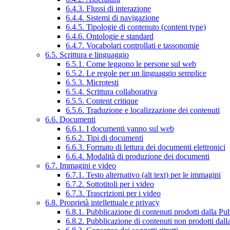
6.4.3. Flussi di interazione
6.4.4. Sistemi di navigazione
6.4.5. Tipologie di contenuto (content type)
6.4.6. Ontologie e standard
6.4.7. Vocabolari controllati e tassonomie
6.5. Scrittura e linguaggio
6.5.1. Come leggono le persone sul web
6.5.2. Le regole per un linguaggio semplice
6.5.3. Microtesti
6.5.4. Scrittura collaborativa
6.5.5. Content critique
6.5.6. Traduzione e localizzazione dei contenuti
6.6. Documenti
6.6.1. I documenti vanno sul web
6.6.2. Tipi di documenti
6.6.3. Formato di lettura dei documenti elettronici
6.6.4. Modalità di produzione dei documenti
6.7. Immagini e video
6.7.1. Testo alternativo (alt text) per le immagini
6.7.2. Sottotitoli per i video
6.7.3. Trascrizioni per i video
6.8. Proprietà intellettuale e privacy
6.8.1. Pubblicazione di contenuti prodotti dalla P
6.8.2. Pubblicazione di contenuti non prodotti dal