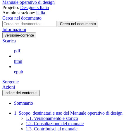
Manuale operativo di design
Progetto:
Designers Italia
Amministrazione:
italia
Cerca nel documento
Cerca nel documento
Informazioni
versione-corrente
Scarica
pdf
html
epub
Sorgente
Azioni
indice dei contenuti
Sommario
1. Scopo, destinatari e uso del Manuale operativo di design
1.1. Versionamento e storico
1.2. Consultazione del manuale
1.3. Contribuisci al manuale