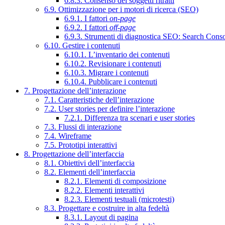
6.8.3. Consenso dei soggetti ritratti
6.9. Ottimizzazione per i motori di ricerca (SEO)
6.9.1. I fattori
on-page
6.9.2. I fattori
off-page
6.9.3. Strumenti di diagnostica SEO: Search Cons
6.10. Gestire i contenuti
6.10.1. L’inventario dei contenuti
6.10.2. Revisionare i contenuti
6.10.3. Migrare i contenuti
6.10.4. Pubblicare i contenuti
7. Progettazione dell’interazione
7.1. Caratteristiche dell’interazione
7.2. User stories per definire l’interazione
7.2.1. Differenza tra scenari e user stories
7.3. Flussi di interazione
7.4. Wireframe
7.5. Prototipi interattivi
8. Progettazione dell’interfaccia
8.1. Obiettivi dell’interfaccia
8.2. Elementi dell’interfaccia
8.2.1. Elementi di composizione
8.2.2. Elementi interattivi
8.2.3. Elementi testuali (microtesti)
8.3. Progettare e costruire in alta fedeltà
8.3.1. Layout di pagina