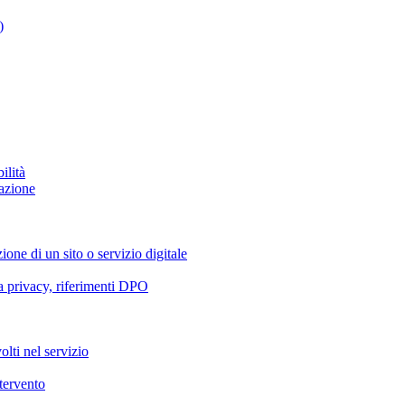
)
ilità
azione
ione di un sito o servizio digitale
va privacy, riferimenti DPO
olti nel servizio
ntervento