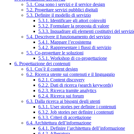
5.1. Cosa sono i servizi e il service design
5.2. Progettare servizi pubblici digitali
5.3. Definire il modello di servizio
5.3.1. Identificare gli attori coinvolti
5.3.2. Formulare la proposta di valore
5.3.3. Inquadrare gli elementi costitutivi del serviz
5.4. Descrivere il funzionamento del servizio
5.4.1. Mappare l’ecosistema
5.4.2. Rappresentare i flussi di servizio
5.5. Co-progettare le soluzioni
5.5.1. Workshop di co-progettazione
6. Progettazione dei contenuti
6.1. Cos’è il content design
6.2. Ricerca utente sui contenuti e il linguaggio
6.2.1. Content discovery
6.2.2. Dati di ricerca (search keywords)
6.2.3. Ricerca tramite analytics
6.2.4. Ricerca sui forum
6.3. Dalla ricerca ai bisogni degli utenti
6.3.1. User stories per definire i contenuti
6.3.2. Job stories per definire i contenuti
6.3.3. Criteri di accettazione
6.4. Architettura dell’informazione
6.4.1. Definire l’architettura dell’informazione
6.4.2. Alberatura