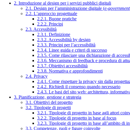
2. Introduzione al design per i servizi pubblici digitali
2.1. Design per l’amministrazione digitale (
e-government
2.2. L’approccio progettuale
2.2.1. Buone pratiche
2.2.2. Principi
2.3. Accessibilità
2.3.1. Definizione
2.3.2. Accessibilità by design
2.3.3. Principi per l’accessibilità
2.3.4. Linee guida e criteri di successo
2.3.5. Come rilasciare una dichiarazione di accessib
2.3.6. Meccanismo di feedback e procedura di attu
2.3.7. Obiettivi accessibilità
2.3.8. Normativa e approfondimenti
2.4. Privacy
2.4.1. Come rispettare la privacy sin dalla progettaz
2.4.2. Richiedi il consenso quando necessario
2.4.3. Le basi del sito web: architettura, informati
3. Pianificazione, gestione e strategia
3.1. Obiettivi del progetto
3.2. Tipologie di progetti
3.2.1. Tipologie di progetto in base agli attori coinv
3.2.2. Tipologie di progetto in base al focus
3.2.3. Tipologie di progetto in base all’ambito di i
3.3. Competenze, ruoli e figure coinvolte