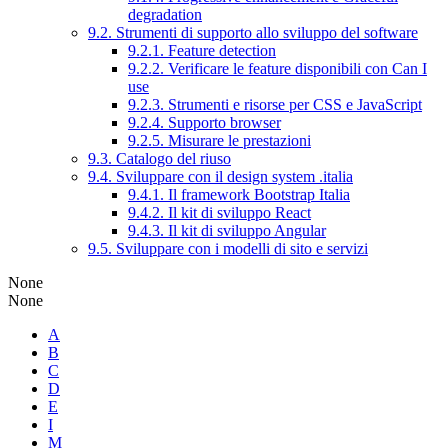
degradation
9.2. Strumenti di supporto allo sviluppo del software
9.2.1. Feature detection
9.2.2. Verificare le feature disponibili con Can I
use
9.2.3. Strumenti e risorse per CSS e JavaScript
9.2.4. Supporto browser
9.2.5. Misurare le prestazioni
9.3. Catalogo del riuso
9.4. Sviluppare con il design system .italia
9.4.1. Il framework Bootstrap Italia
9.4.2. Il kit di sviluppo React
9.4.3. Il kit di sviluppo Angular
9.5. Sviluppare con i modelli di sito e servizi
None
None
A
B
C
D
E
I
M