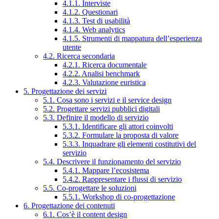
4.1.1. Interviste
4.1.2. Questionari
4.1.3. Test di usabilità
4.1.4. Web analytics
4.1.5. Strumenti di mappatura dell’esperienza
utente
4.2. Ricerca secondaria
4.2.1. Ricerca documentale
4.2.2. Analisi benchmark
4.2.3. Valutazione euristica
5. Progettazione dei servizi
5.1. Cosa sono i servizi e il service design
5.2. Progettare servizi pubblici digitali
5.3. Definire il modello di servizio
5.3.1. Identificare gli attori coinvolti
5.3.2. Formulare la proposta di valore
5.3.3. Inquadrare gli elementi costitutivi del
servizio
5.4. Descrivere il funzionamento del servizio
5.4.1. Mappare l’ecosistema
5.4.2. Rappresentare i flussi di servizio
5.5. Co-progettare le soluzioni
5.5.1. Workshop di co-progettazione
6. Progettazione dei contenuti
6.1. Cos’è il content design