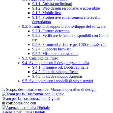
9.1.1. Attività preliminari
9.1.2. Web design responsivo e accessibile
9.1.3. Mobile first
9.1.4. Progressive enhancement e Graceful
degradation
9.2. Strumenti di supporto allo sviluppo del software
9.2.1. Feature detection
9.2.2. Verificare le feature disponibili con Can I
use
9.2.3. Strumenti e risorse per CSS e JavaScript
9.2.4. Supporto browser
9.2.5. Misurare le prestazioni
9.3. Catalogo del riuso
9.4. Sviluppare con il design system .italia
9.4.1. Il framework Bootstrap Italia
9.4.2. Il kit di sviluppo React
9.4.3. Il kit di sviluppo Angular
9.5. Sviluppare con i modelli di sito e servizi
1. Scopo, destinatari e uso del Manuale operativo di design
Team per la Trasformazione Digitale
in collaborazione con
Agenzia per l'Italia Digitale