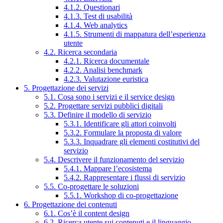
4.1.2. Questionari
4.1.3. Test di usabilità
4.1.4. Web analytics
4.1.5. Strumenti di mappatura dell’esperienza
utente
4.2. Ricerca secondaria
4.2.1. Ricerca documentale
4.2.2. Analisi benchmark
4.2.3. Valutazione euristica
5. Progettazione dei servizi
5.1. Cosa sono i servizi e il service design
5.2. Progettare servizi pubblici digitali
5.3. Definire il modello di servizio
5.3.1. Identificare gli attori coinvolti
5.3.2. Formulare la proposta di valore
5.3.3. Inquadrare gli elementi costitutivi del
servizio
5.4. Descrivere il funzionamento del servizio
5.4.1. Mappare l’ecosistema
5.4.2. Rappresentare i flussi di servizio
5.5. Co-progettare le soluzioni
5.5.1. Workshop di co-progettazione
6. Progettazione dei contenuti
6.1. Cos’è il content design
6.2. Ricerca utente sui contenuti e il linguaggio