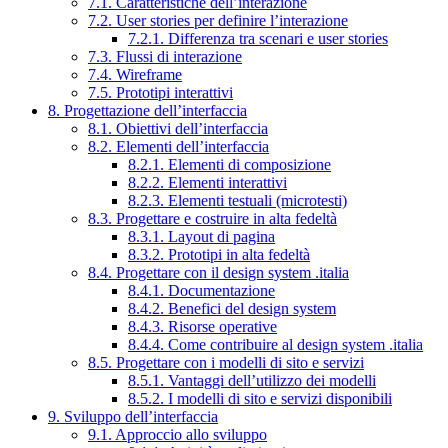
7.1. Caratteristiche dell’interazione
7.2. User stories per definire l’interazione
7.2.1. Differenza tra scenari e user stories
7.3. Flussi di interazione
7.4. Wireframe
7.5. Prototipi interattivi
8. Progettazione dell’interfaccia
8.1. Obiettivi dell’interfaccia
8.2. Elementi dell’interfaccia
8.2.1. Elementi di composizione
8.2.2. Elementi interattivi
8.2.3. Elementi testuali (microtesti)
8.3. Progettare e costruire in alta fedeltà
8.3.1. Layout di pagina
8.3.2. Prototipi in alta fedeltà
8.4. Progettare con il design system .italia
8.4.1. Documentazione
8.4.2. Benefici del design system
8.4.3. Risorse operative
8.4.4. Come contribuire al design system .italia
8.5. Progettare con i modelli di sito e servizi
8.5.1. Vantaggi dell’utilizzo dei modelli
8.5.2. I modelli di sito e servizi disponibili
9. Sviluppo dell’interfaccia
9.1. Approccio allo sviluppo