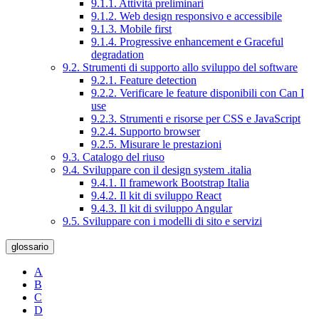
9.1.1. Attività preliminari
9.1.2. Web design responsivo e accessibile
9.1.3. Mobile first
9.1.4. Progressive enhancement e Graceful
degradation
9.2. Strumenti di supporto allo sviluppo del software
9.2.1. Feature detection
9.2.2. Verificare le feature disponibili con Can I
use
9.2.3. Strumenti e risorse per CSS e JavaScript
9.2.4. Supporto browser
9.2.5. Misurare le prestazioni
9.3. Catalogo del riuso
9.4. Sviluppare con il design system .italia
9.4.1. Il framework Bootstrap Italia
9.4.2. Il kit di sviluppo React
9.4.3. Il kit di sviluppo Angular
9.5. Sviluppare con i modelli di sito e servizi
glossario
A
B
C
D