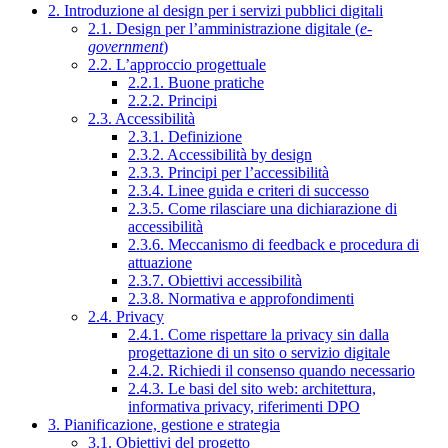
2. Introduzione al design per i servizi pubblici digitali
2.1. Design per l’amministrazione digitale (
e-
government
)
2.2. L’approccio progettuale
2.2.1. Buone pratiche
2.2.2. Principi
2.3. Accessibilità
2.3.1. Definizione
2.3.2. Accessibilità by design
2.3.3. Principi per l’accessibilità
2.3.4. Linee guida e criteri di successo
2.3.5. Come rilasciare una dichiarazione di
accessibilità
2.3.6. Meccanismo di feedback e procedura di
attuazione
2.3.7. Obiettivi accessibilità
2.3.8. Normativa e approfondimenti
2.4. Privacy
2.4.1. Come rispettare la privacy sin dalla
progettazione di un sito o servizio digitale
2.4.2. Richiedi il consenso quando necessario
2.4.3. Le basi del sito web: architettura,
informativa privacy, riferimenti DPO
3. Pianificazione, gestione e strategia
3.1. Obiettivi del progetto