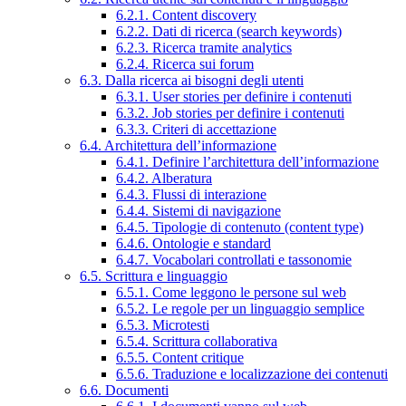
6.2.1. Content discovery
6.2.2. Dati di ricerca (search keywords)
6.2.3. Ricerca tramite analytics
6.2.4. Ricerca sui forum
6.3. Dalla ricerca ai bisogni degli utenti
6.3.1. User stories per definire i contenuti
6.3.2. Job stories per definire i contenuti
6.3.3. Criteri di accettazione
6.4. Architettura dell’informazione
6.4.1. Definire l’architettura dell’informazione
6.4.2. Alberatura
6.4.3. Flussi di interazione
6.4.4. Sistemi di navigazione
6.4.5. Tipologie di contenuto (content type)
6.4.6. Ontologie e standard
6.4.7. Vocabolari controllati e tassonomie
6.5. Scrittura e linguaggio
6.5.1. Come leggono le persone sul web
6.5.2. Le regole per un linguaggio semplice
6.5.3. Microtesti
6.5.4. Scrittura collaborativa
6.5.5. Content critique
6.5.6. Traduzione e localizzazione dei contenuti
6.6. Documenti