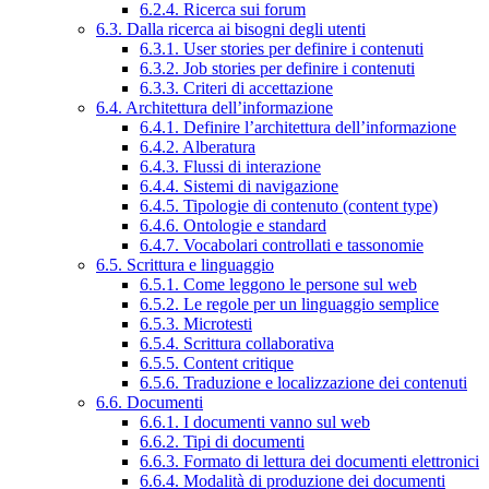
6.2.4. Ricerca sui forum
6.3. Dalla ricerca ai bisogni degli utenti
6.3.1. User stories per definire i contenuti
6.3.2. Job stories per definire i contenuti
6.3.3. Criteri di accettazione
6.4. Architettura dell’informazione
6.4.1. Definire l’architettura dell’informazione
6.4.2. Alberatura
6.4.3. Flussi di interazione
6.4.4. Sistemi di navigazione
6.4.5. Tipologie di contenuto (content type)
6.4.6. Ontologie e standard
6.4.7. Vocabolari controllati e tassonomie
6.5. Scrittura e linguaggio
6.5.1. Come leggono le persone sul web
6.5.2. Le regole per un linguaggio semplice
6.5.3. Microtesti
6.5.4. Scrittura collaborativa
6.5.5. Content critique
6.5.6. Traduzione e localizzazione dei contenuti
6.6. Documenti
6.6.1. I documenti vanno sul web
6.6.2. Tipi di documenti
6.6.3. Formato di lettura dei documenti elettronici
6.6.4. Modalità di produzione dei documenti