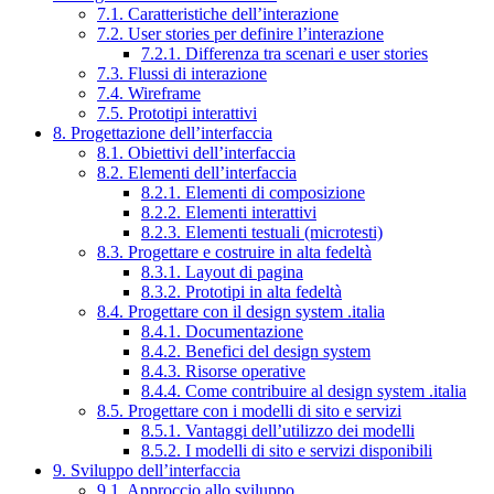
7.1. Caratteristiche dell’interazione
7.2. User stories per definire l’interazione
7.2.1. Differenza tra scenari e user stories
7.3. Flussi di interazione
7.4. Wireframe
7.5. Prototipi interattivi
8. Progettazione dell’interfaccia
8.1. Obiettivi dell’interfaccia
8.2. Elementi dell’interfaccia
8.2.1. Elementi di composizione
8.2.2. Elementi interattivi
8.2.3. Elementi testuali (microtesti)
8.3. Progettare e costruire in alta fedeltà
8.3.1. Layout di pagina
8.3.2. Prototipi in alta fedeltà
8.4. Progettare con il design system .italia
8.4.1. Documentazione
8.4.2. Benefici del design system
8.4.3. Risorse operative
8.4.4. Come contribuire al design system .italia
8.5. Progettare con i modelli di sito e servizi
8.5.1. Vantaggi dell’utilizzo dei modelli
8.5.2. I modelli di sito e servizi disponibili
9. Sviluppo dell’interfaccia
9.1. Approccio allo sviluppo