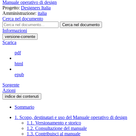
Manuale operativo di design
Progetto:
Designers Italia
Amministrazione:
italia
Cerca nel documento
Cerca nel documento
Informazioni
versione-corrente
Scarica
pdf
html
epub
Sorgente
Azioni
indice dei contenuti
Sommario
1. Scopo, destinatari e uso del Manuale operativo di design
1.1. Versionamento e storico
1.2. Consultazione del manuale
1.3. Contribuisci al manuale