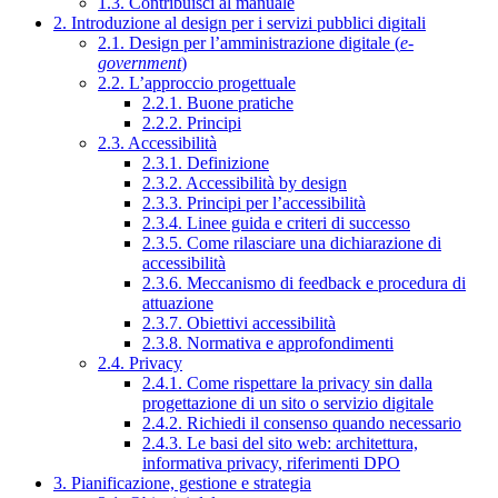
1.3. Contribuisci al manuale
2. Introduzione al design per i servizi pubblici digitali
2.1. Design per l’amministrazione digitale (
e-
government
)
2.2. L’approccio progettuale
2.2.1. Buone pratiche
2.2.2. Principi
2.3. Accessibilità
2.3.1. Definizione
2.3.2. Accessibilità by design
2.3.3. Principi per l’accessibilità
2.3.4. Linee guida e criteri di successo
2.3.5. Come rilasciare una dichiarazione di
accessibilità
2.3.6. Meccanismo di feedback e procedura di
attuazione
2.3.7. Obiettivi accessibilità
2.3.8. Normativa e approfondimenti
2.4. Privacy
2.4.1. Come rispettare la privacy sin dalla
progettazione di un sito o servizio digitale
2.4.2. Richiedi il consenso quando necessario
2.4.3. Le basi del sito web: architettura,
informativa privacy, riferimenti DPO
3. Pianificazione, gestione e strategia