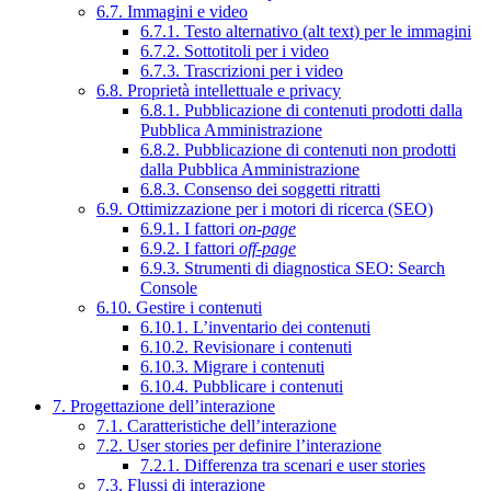
6.7. Immagini e video
6.7.1. Testo alternativo (alt text) per le immagini
6.7.2. Sottotitoli per i video
6.7.3. Trascrizioni per i video
6.8. Proprietà intellettuale e privacy
6.8.1. Pubblicazione di contenuti prodotti dalla
Pubblica Amministrazione
6.8.2. Pubblicazione di contenuti non prodotti
dalla Pubblica Amministrazione
6.8.3. Consenso dei soggetti ritratti
6.9. Ottimizzazione per i motori di ricerca (SEO)
6.9.1. I fattori
on-page
6.9.2. I fattori
off-page
6.9.3. Strumenti di diagnostica SEO: Search
Console
6.10. Gestire i contenuti
6.10.1. L’inventario dei contenuti
6.10.2. Revisionare i contenuti
6.10.3. Migrare i contenuti
6.10.4. Pubblicare i contenuti
7. Progettazione dell’interazione
7.1. Caratteristiche dell’interazione
7.2. User stories per definire l’interazione
7.2.1. Differenza tra scenari e user stories
7.3. Flussi di interazione