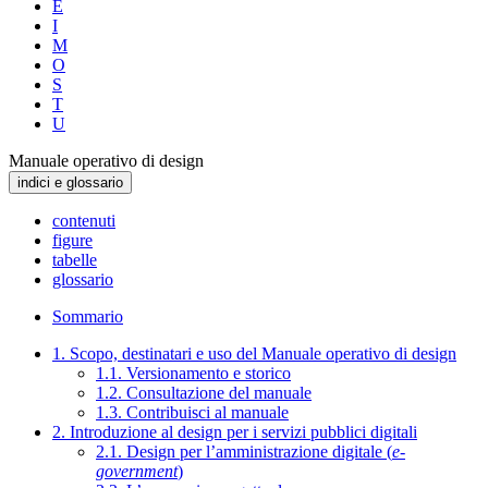
E
I
M
O
S
T
U
Manuale operativo di design
indici e glossario
contenuti
figure
tabelle
glossario
Sommario
1. Scopo, destinatari e uso del Manuale operativo di design
1.1. Versionamento e storico
1.2. Consultazione del manuale
1.3. Contribuisci al manuale
2. Introduzione al design per i servizi pubblici digitali
2.1. Design per l’amministrazione digitale (
e-
government
)