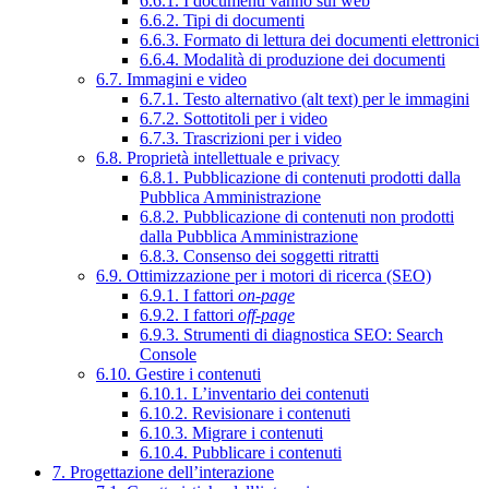
6.6.1. I documenti vanno sul web
6.6.2. Tipi di documenti
6.6.3. Formato di lettura dei documenti elettronici
6.6.4. Modalità di produzione dei documenti
6.7. Immagini e video
6.7.1. Testo alternativo (alt text) per le immagini
6.7.2. Sottotitoli per i video
6.7.3. Trascrizioni per i video
6.8. Proprietà intellettuale e privacy
6.8.1. Pubblicazione di contenuti prodotti dalla
Pubblica Amministrazione
6.8.2. Pubblicazione di contenuti non prodotti
dalla Pubblica Amministrazione
6.8.3. Consenso dei soggetti ritratti
6.9. Ottimizzazione per i motori di ricerca (SEO)
6.9.1. I fattori
on-page
6.9.2. I fattori
off-page
6.9.3. Strumenti di diagnostica SEO: Search
Console
6.10. Gestire i contenuti
6.10.1. L’inventario dei contenuti
6.10.2. Revisionare i contenuti
6.10.3. Migrare i contenuti
6.10.4. Pubblicare i contenuti
7. Progettazione dell’interazione