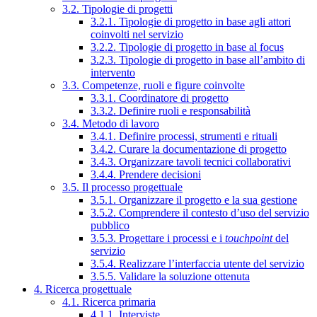
3.2. Tipologie di progetti
3.2.1. Tipologie di progetto in base agli attori
coinvolti nel servizio
3.2.2. Tipologie di progetto in base al focus
3.2.3. Tipologie di progetto in base all’ambito di
intervento
3.3. Competenze, ruoli e figure coinvolte
3.3.1. Coordinatore di progetto
3.3.2. Definire ruoli e responsabilità
3.4. Metodo di lavoro
3.4.1. Definire processi, strumenti e rituali
3.4.2. Curare la documentazione di progetto
3.4.3. Organizzare tavoli tecnici collaborativi
3.4.4. Prendere decisioni
3.5. Il processo progettuale
3.5.1. Organizzare il progetto e la sua gestione
3.5.2. Comprendere il contesto d’uso del servizio
pubblico
3.5.3. Progettare i processi e i
touchpoint
del
servizio
3.5.4. Realizzare l’interfaccia utente del servizio
3.5.5. Validare la soluzione ottenuta
4. Ricerca progettuale
4.1. Ricerca primaria
4.1.1. Interviste