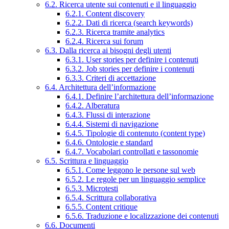
6.2. Ricerca utente sui contenuti e il linguaggio
6.2.1. Content discovery
6.2.2. Dati di ricerca (search keywords)
6.2.3. Ricerca tramite analytics
6.2.4. Ricerca sui forum
6.3. Dalla ricerca ai bisogni degli utenti
6.3.1. User stories per definire i contenuti
6.3.2. Job stories per definire i contenuti
6.3.3. Criteri di accettazione
6.4. Architettura dell’informazione
6.4.1. Definire l’architettura dell’informazione
6.4.2. Alberatura
6.4.3. Flussi di interazione
6.4.4. Sistemi di navigazione
6.4.5. Tipologie di contenuto (content type)
6.4.6. Ontologie e standard
6.4.7. Vocabolari controllati e tassonomie
6.5. Scrittura e linguaggio
6.5.1. Come leggono le persone sul web
6.5.2. Le regole per un linguaggio semplice
6.5.3. Microtesti
6.5.4. Scrittura collaborativa
6.5.5. Content critique
6.5.6. Traduzione e localizzazione dei contenuti
6.6. Documenti