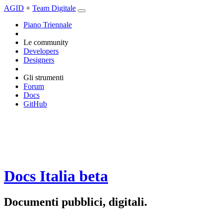
AGID
+
Team Digitale
Piano Triennale
Le community
Developers
Designers
Gli strumenti
Forum
Docs
GitHub
Docs Italia
beta
Documenti pubblici, digitali.