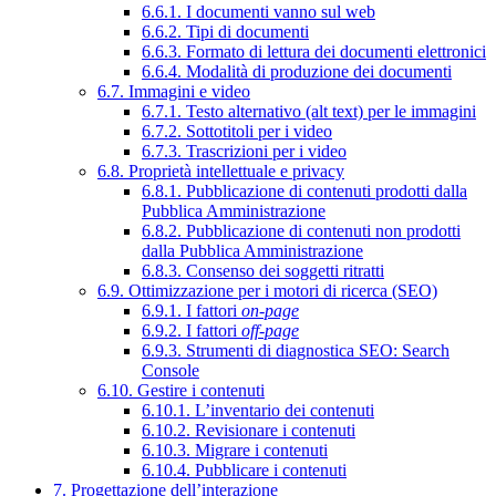
6.6.1. I documenti vanno sul web
6.6.2. Tipi di documenti
6.6.3. Formato di lettura dei documenti elettronici
6.6.4. Modalità di produzione dei documenti
6.7. Immagini e video
6.7.1. Testo alternativo (alt text) per le immagini
6.7.2. Sottotitoli per i video
6.7.3. Trascrizioni per i video
6.8. Proprietà intellettuale e privacy
6.8.1. Pubblicazione di contenuti prodotti dalla
Pubblica Amministrazione
6.8.2. Pubblicazione di contenuti non prodotti
dalla Pubblica Amministrazione
6.8.3. Consenso dei soggetti ritratti
6.9. Ottimizzazione per i motori di ricerca (SEO)
6.9.1. I fattori
on-page
6.9.2. I fattori
off-page
6.9.3. Strumenti di diagnostica SEO: Search
Console
6.10. Gestire i contenuti
6.10.1. L’inventario dei contenuti
6.10.2. Revisionare i contenuti
6.10.3. Migrare i contenuti
6.10.4. Pubblicare i contenuti
7. Progettazione dell’interazione