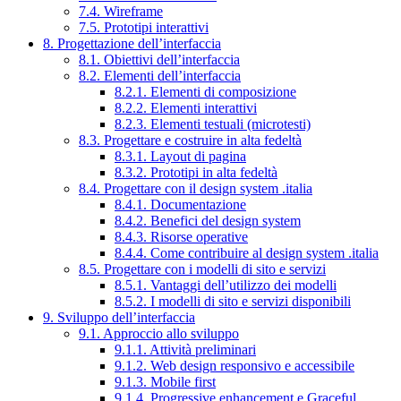
7.4. Wireframe
7.5. Prototipi interattivi
8. Progettazione dell’interfaccia
8.1. Obiettivi dell’interfaccia
8.2. Elementi dell’interfaccia
8.2.1. Elementi di composizione
8.2.2. Elementi interattivi
8.2.3. Elementi testuali (microtesti)
8.3. Progettare e costruire in alta fedeltà
8.3.1. Layout di pagina
8.3.2. Prototipi in alta fedeltà
8.4. Progettare con il design system .italia
8.4.1. Documentazione
8.4.2. Benefici del design system
8.4.3. Risorse operative
8.4.4. Come contribuire al design system .italia
8.5. Progettare con i modelli di sito e servizi
8.5.1. Vantaggi dell’utilizzo dei modelli
8.5.2. I modelli di sito e servizi disponibili
9. Sviluppo dell’interfaccia
9.1. Approccio allo sviluppo
9.1.1. Attività preliminari
9.1.2. Web design responsivo e accessibile
9.1.3. Mobile first
9.1.4. Progressive enhancement e Graceful