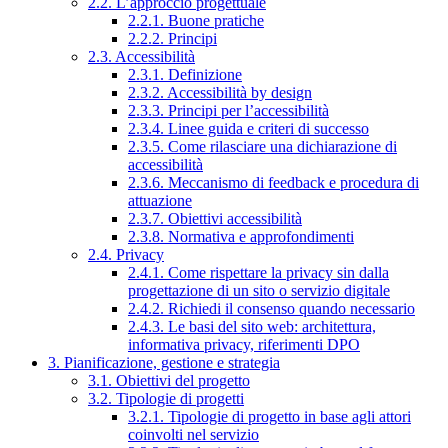
2.2. L’approccio progettuale
2.2.1. Buone pratiche
2.2.2. Principi
2.3. Accessibilità
2.3.1. Definizione
2.3.2. Accessibilità by design
2.3.3. Principi per l’accessibilità
2.3.4. Linee guida e criteri di successo
2.3.5. Come rilasciare una dichiarazione di
accessibilità
2.3.6. Meccanismo di feedback e procedura di
attuazione
2.3.7. Obiettivi accessibilità
2.3.8. Normativa e approfondimenti
2.4. Privacy
2.4.1. Come rispettare la privacy sin dalla
progettazione di un sito o servizio digitale
2.4.2. Richiedi il consenso quando necessario
2.4.3. Le basi del sito web: architettura,
informativa privacy, riferimenti DPO
3. Pianificazione, gestione e strategia
3.1. Obiettivi del progetto
3.2. Tipologie di progetti
3.2.1. Tipologie di progetto in base agli attori
coinvolti nel servizio