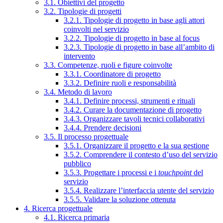
3.1. Obiettivi del progetto
3.2. Tipologie di progetti
3.2.1. Tipologie di progetto in base agli attori
coinvolti nel servizio
3.2.2. Tipologie di progetto in base al focus
3.2.3. Tipologie di progetto in base all’ambito di
intervento
3.3. Competenze, ruoli e figure coinvolte
3.3.1. Coordinatore di progetto
3.3.2. Definire ruoli e responsabilità
3.4. Metodo di lavoro
3.4.1. Definire processi, strumenti e rituali
3.4.2. Curare la documentazione di progetto
3.4.3. Organizzare tavoli tecnici collaborativi
3.4.4. Prendere decisioni
3.5. Il processo progettuale
3.5.1. Organizzare il progetto e la sua gestione
3.5.2. Comprendere il contesto d’uso del servizio
pubblico
3.5.3. Progettare i processi e i
touchpoint
del
servizio
3.5.4. Realizzare l’interfaccia utente del servizio
3.5.5. Validare la soluzione ottenuta
4. Ricerca progettuale
4.1. Ricerca primaria