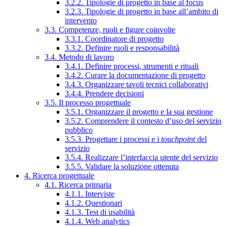
3.2.2. Tipologie di progetto in base al focus
3.2.3. Tipologie di progetto in base all’ambito di
intervento
3.3. Competenze, ruoli e figure coinvolte
3.3.1. Coordinatore di progetto
3.3.2. Definire ruoli e responsabilità
3.4. Metodo di lavoro
3.4.1. Definire processi, strumenti e rituali
3.4.2. Curare la documentazione di progetto
3.4.3. Organizzare tavoli tecnici collaborativi
3.4.4. Prendere decisioni
3.5. Il processo progettuale
3.5.1. Organizzare il progetto e la sua gestione
3.5.2. Comprendere il contesto d’uso del servizio
pubblico
3.5.3. Progettare i processi e i
touchpoint
del
servizio
3.5.4. Realizzare l’interfaccia utente del servizio
3.5.5. Validare la soluzione ottenuta
4. Ricerca progettuale
4.1. Ricerca primaria
4.1.1. Interviste
4.1.2. Questionari
4.1.3. Test di usabilità
4.1.4. Web analytics