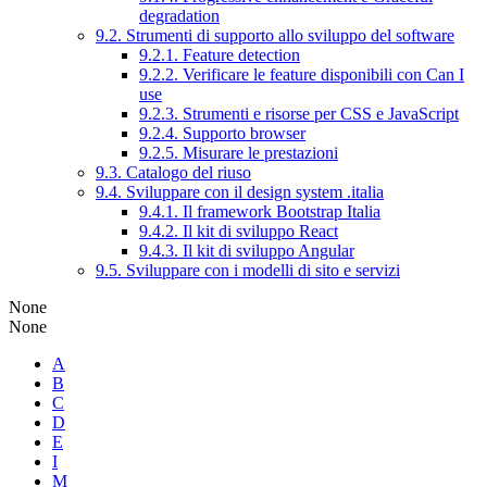
degradation
9.2. Strumenti di supporto allo sviluppo del software
9.2.1. Feature detection
9.2.2. Verificare le feature disponibili con Can I
use
9.2.3. Strumenti e risorse per CSS e JavaScript
9.2.4. Supporto browser
9.2.5. Misurare le prestazioni
9.3. Catalogo del riuso
9.4. Sviluppare con il design system .italia
9.4.1. Il framework Bootstrap Italia
9.4.2. Il kit di sviluppo React
9.4.3. Il kit di sviluppo Angular
9.5. Sviluppare con i modelli di sito e servizi
None
None
A
B
C
D
E
I
M