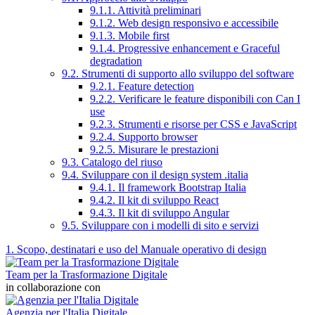
9.1.1. Attività preliminari
9.1.2. Web design responsivo e accessibile
9.1.3. Mobile first
9.1.4. Progressive enhancement e Graceful
degradation
9.2. Strumenti di supporto allo sviluppo del software
9.2.1. Feature detection
9.2.2. Verificare le feature disponibili con Can I
use
9.2.3. Strumenti e risorse per CSS e JavaScript
9.2.4. Supporto browser
9.2.5. Misurare le prestazioni
9.3. Catalogo del riuso
9.4. Sviluppare con il design system .italia
9.4.1. Il framework Bootstrap Italia
9.4.2. Il kit di sviluppo React
9.4.3. Il kit di sviluppo Angular
9.5. Sviluppare con i modelli di sito e servizi
1. Scopo, destinatari e uso del Manuale operativo di design
Team per la Trasformazione Digitale
in collaborazione con
Agenzia per l'Italia Digitale