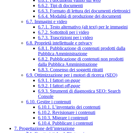
6.6.1. I documenti vanno sul web
6.6.2. Tipi di documenti
6.6.3. Formato di lettura dei documenti elettronici
6.6.4. Modalità di produzione dei documenti
6.7. Immagini e video
6.7.1. Testo alternativo (alt text) per le immagini
6.7.2. Sottotitoli per i video
6.7.3. Trascrizioni per i video
6.8. Proprietà intellettuale e privacy
6.8.1. Pubblicazione di contenuti prodotti dalla
Pubblica Amministrazione
6.8.2. Pubblicazione di contenuti non prodotti
dalla Pubblica Amministrazione
6.8.3. Consenso dei soggetti ritratti
6.9. Ottimizzazione per i motori di ricerca (SEO)
6.9.1. I fattori
on-page
6.9.2. I fattori
off-page
6.9.3. Strumenti di diagnostica SEO: Search
Console
6.10. Gestire i contenuti
6.10.1. L’inventario dei contenuti
6.10.2. Revisionare i contenuti
6.10.3. Migrare i contenuti
6.10.4. Pubblicare i contenuti
7. Progettazione dell’interazione