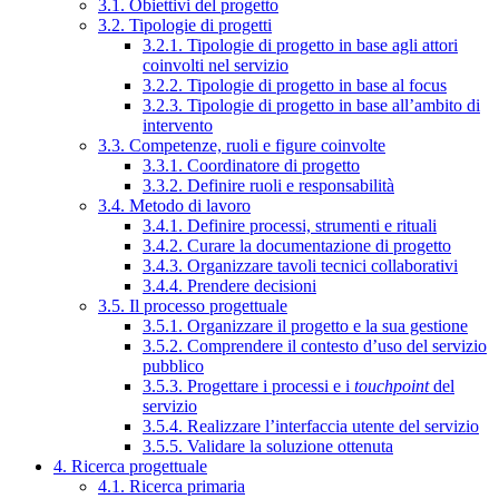
3.1. Obiettivi del progetto
3.2. Tipologie di progetti
3.2.1. Tipologie di progetto in base agli attori
coinvolti nel servizio
3.2.2. Tipologie di progetto in base al focus
3.2.3. Tipologie di progetto in base all’ambito di
intervento
3.3. Competenze, ruoli e figure coinvolte
3.3.1. Coordinatore di progetto
3.3.2. Definire ruoli e responsabilità
3.4. Metodo di lavoro
3.4.1. Definire processi, strumenti e rituali
3.4.2. Curare la documentazione di progetto
3.4.3. Organizzare tavoli tecnici collaborativi
3.4.4. Prendere decisioni
3.5. Il processo progettuale
3.5.1. Organizzare il progetto e la sua gestione
3.5.2. Comprendere il contesto d’uso del servizio
pubblico
3.5.3. Progettare i processi e i
touchpoint
del
servizio
3.5.4. Realizzare l’interfaccia utente del servizio
3.5.5. Validare la soluzione ottenuta
4. Ricerca progettuale
4.1. Ricerca primaria