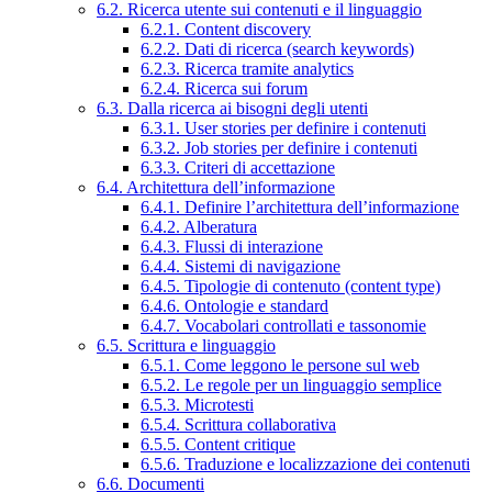
6.2. Ricerca utente sui contenuti e il linguaggio
6.2.1. Content discovery
6.2.2. Dati di ricerca (search keywords)
6.2.3. Ricerca tramite analytics
6.2.4. Ricerca sui forum
6.3. Dalla ricerca ai bisogni degli utenti
6.3.1. User stories per definire i contenuti
6.3.2. Job stories per definire i contenuti
6.3.3. Criteri di accettazione
6.4. Architettura dell’informazione
6.4.1. Definire l’architettura dell’informazione
6.4.2. Alberatura
6.4.3. Flussi di interazione
6.4.4. Sistemi di navigazione
6.4.5. Tipologie di contenuto (content type)
6.4.6. Ontologie e standard
6.4.7. Vocabolari controllati e tassonomie
6.5. Scrittura e linguaggio
6.5.1. Come leggono le persone sul web
6.5.2. Le regole per un linguaggio semplice
6.5.3. Microtesti
6.5.4. Scrittura collaborativa
6.5.5. Content critique
6.5.6. Traduzione e localizzazione dei contenuti
6.6. Documenti