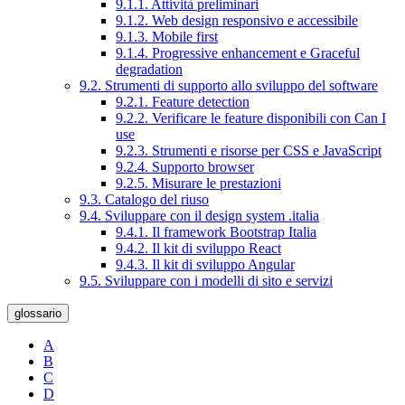
9.1.1. Attività preliminari
9.1.2. Web design responsivo e accessibile
9.1.3. Mobile first
9.1.4. Progressive enhancement e Graceful
degradation
9.2. Strumenti di supporto allo sviluppo del software
9.2.1. Feature detection
9.2.2. Verificare le feature disponibili con Can I
use
9.2.3. Strumenti e risorse per CSS e JavaScript
9.2.4. Supporto browser
9.2.5. Misurare le prestazioni
9.3. Catalogo del riuso
9.4. Sviluppare con il design system .italia
9.4.1. Il framework Bootstrap Italia
9.4.2. Il kit di sviluppo React
9.4.3. Il kit di sviluppo Angular
9.5. Sviluppare con i modelli di sito e servizi
glossario
A
B
C
D