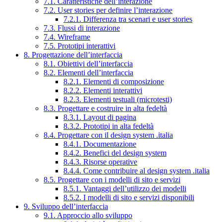
7.1. Caratteristiche dell’interazione
7.2. User stories per definire l’interazione
7.2.1. Differenza tra scenari e user stories
7.3. Flussi di interazione
7.4. Wireframe
7.5. Prototipi interattivi
8. Progettazione dell’interfaccia
8.1. Obiettivi dell’interfaccia
8.2. Elementi dell’interfaccia
8.2.1. Elementi di composizione
8.2.2. Elementi interattivi
8.2.3. Elementi testuali (microtesti)
8.3. Progettare e costruire in alta fedeltà
8.3.1. Layout di pagina
8.3.2. Prototipi in alta fedeltà
8.4. Progettare con il design system .italia
8.4.1. Documentazione
8.4.2. Benefici del design system
8.4.3. Risorse operative
8.4.4. Come contribuire al design system .italia
8.5. Progettare con i modelli di sito e servizi
8.5.1. Vantaggi dell’utilizzo dei modelli
8.5.2. I modelli di sito e servizi disponibili
9. Sviluppo dell’interfaccia
9.1. Approccio allo sviluppo