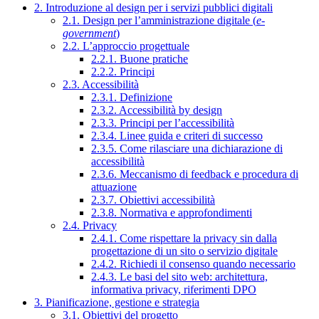
2. Introduzione al design per i servizi pubblici digitali
2.1. Design per l’amministrazione digitale (
e-
government
)
2.2. L’approccio progettuale
2.2.1. Buone pratiche
2.2.2. Principi
2.3. Accessibilità
2.3.1. Definizione
2.3.2. Accessibilità by design
2.3.3. Principi per l’accessibilità
2.3.4. Linee guida e criteri di successo
2.3.5. Come rilasciare una dichiarazione di
accessibilità
2.3.6. Meccanismo di feedback e procedura di
attuazione
2.3.7. Obiettivi accessibilità
2.3.8. Normativa e approfondimenti
2.4. Privacy
2.4.1. Come rispettare la privacy sin dalla
progettazione di un sito o servizio digitale
2.4.2. Richiedi il consenso quando necessario
2.4.3. Le basi del sito web: architettura,
informativa privacy, riferimenti DPO
3. Pianificazione, gestione e strategia
3.1. Obiettivi del progetto