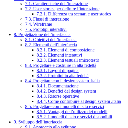
7.1. Caratteristiche dell’interazione
7.2. User stories per definire l’interazione
7.2.1. Differenza tra scenari e user stories
7.3. Flussi di interazione
7.4. Wireframe
7.5. Prototipi interattivi
8. Progettazione dell’interfaccia
8.1. Obiettivi dell’interfaccia
8.2. Elementi dell’interfaccia
8.2.1. Elementi di composizione
8.2.2. Elementi interattivi
8.2.3. Elementi testuali (microtesti)
8.3. Progettare e costruire in alta fedeltà
8.3.1. Layout di pagina
8.3.2. Prototipi in alta fedeltà
8.4. Progettare con il design system .italia
8.4.1. Documentazione
8.4.2. Benefici del design system
8.4.3. Risorse operative
8.4.4. Come contribuire al design system .italia
8.5. Progettare con i modelli di sito e servizi
8.5.1. Vantaggi dell’utilizzo dei modelli
8.5.2. I modelli di sito e servizi disponibili
9. Sviluppo dell’interfaccia
9.1. Approccio allo sviluppo