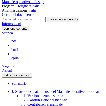
Manuale operativo di design
Progetto:
Designers Italia
Amministrazione:
italia
Cerca nel documento
Cerca nel documento
Informazioni
versione-corrente
Scarica
pdf
html
epub
Sorgente
Azioni
indice dei contenuti
Sommario
1. Scopo, destinatari e uso del Manuale operativo di design
1.1. Versionamento e storico
1.2. Consultazione del manuale
1.3. Contribuisci al manuale