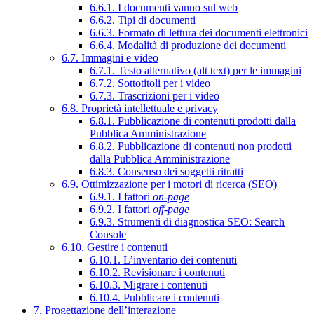
6.6.1. I documenti vanno sul web
6.6.2. Tipi di documenti
6.6.3. Formato di lettura dei documenti elettronici
6.6.4. Modalità di produzione dei documenti
6.7. Immagini e video
6.7.1. Testo alternativo (alt text) per le immagini
6.7.2. Sottotitoli per i video
6.7.3. Trascrizioni per i video
6.8. Proprietà intellettuale e privacy
6.8.1. Pubblicazione di contenuti prodotti dalla
Pubblica Amministrazione
6.8.2. Pubblicazione di contenuti non prodotti
dalla Pubblica Amministrazione
6.8.3. Consenso dei soggetti ritratti
6.9. Ottimizzazione per i motori di ricerca (SEO)
6.9.1. I fattori
on-page
6.9.2. I fattori
off-page
6.9.3. Strumenti di diagnostica SEO: Search
Console
6.10. Gestire i contenuti
6.10.1. L’inventario dei contenuti
6.10.2. Revisionare i contenuti
6.10.3. Migrare i contenuti
6.10.4. Pubblicare i contenuti
7. Progettazione dell’interazione