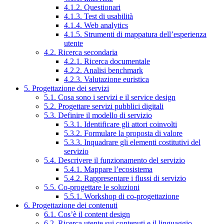
4.1.2. Questionari
4.1.3. Test di usabilità
4.1.4. Web analytics
4.1.5. Strumenti di mappatura dell’esperienza
utente
4.2. Ricerca secondaria
4.2.1. Ricerca documentale
4.2.2. Analisi benchmark
4.2.3. Valutazione euristica
5. Progettazione dei servizi
5.1. Cosa sono i servizi e il service design
5.2. Progettare servizi pubblici digitali
5.3. Definire il modello di servizio
5.3.1. Identificare gli attori coinvolti
5.3.2. Formulare la proposta di valore
5.3.3. Inquadrare gli elementi costitutivi del
servizio
5.4. Descrivere il funzionamento del servizio
5.4.1. Mappare l’ecosistema
5.4.2. Rappresentare i flussi di servizio
5.5. Co-progettare le soluzioni
5.5.1. Workshop di co-progettazione
6. Progettazione dei contenuti
6.1. Cos’è il content design
6.2. Ricerca utente sui contenuti e il linguaggio