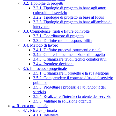
3.2. Tipologie di progetti
3.2.1. Tipologie di progetto in base agli attori
coinvolti nel servizio
3.2.2. Tipologie di progetto in base al focus
3.2.3. Tipologie di progetto in base all’ambito di
intervento
3.3. Competenze, ruoli e figure coinvolte
3.3.1. Coordinatore di progetto
3.3.2. Definire ruoli e responsabilità
3.4. Metodo di lavoro
3.4.1. Definire processi, strumenti e rituali
3.4.2. Curare la documentazione di progetto
3.4.3. Organizzare tavoli tecnici collaborativi
3.4.4. Prendere decisioni
3.5. Il processo progettuale
3.5.1. Organizzare il progetto e la sua gestione
3.5.2. Comprendere il contesto d’uso del servizio
pubblico
3.5.3. Progettare i processi e i
touchpoint
del
servizio
3.5.4. Realizzare l’interfaccia utente del servizio
3.5.5. Validare la soluzione ottenuta
4. Ricerca progettuale
4.1. Ricerca primaria
4.1.1. Interviste