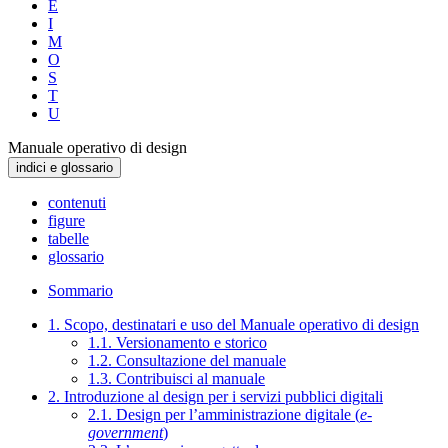
E
I
M
O
S
T
U
Manuale operativo di design
indici e glossario
contenuti
figure
tabelle
glossario
Sommario
1. Scopo, destinatari e uso del Manuale operativo di design
1.1. Versionamento e storico
1.2. Consultazione del manuale
1.3. Contribuisci al manuale
2. Introduzione al design per i servizi pubblici digitali
2.1. Design per l’amministrazione digitale (
e-
government
)