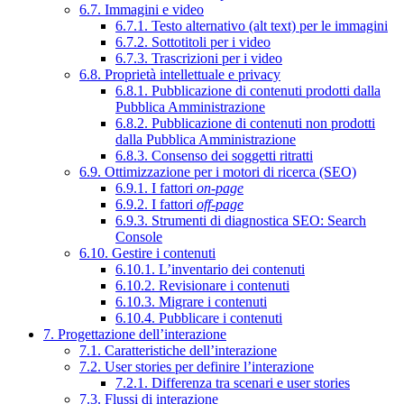
6.7. Immagini e video
6.7.1. Testo alternativo (alt text) per le immagini
6.7.2. Sottotitoli per i video
6.7.3. Trascrizioni per i video
6.8. Proprietà intellettuale e privacy
6.8.1. Pubblicazione di contenuti prodotti dalla
Pubblica Amministrazione
6.8.2. Pubblicazione di contenuti non prodotti
dalla Pubblica Amministrazione
6.8.3. Consenso dei soggetti ritratti
6.9. Ottimizzazione per i motori di ricerca (SEO)
6.9.1. I fattori
on-page
6.9.2. I fattori
off-page
6.9.3. Strumenti di diagnostica SEO: Search
Console
6.10. Gestire i contenuti
6.10.1. L’inventario dei contenuti
6.10.2. Revisionare i contenuti
6.10.3. Migrare i contenuti
6.10.4. Pubblicare i contenuti
7. Progettazione dell’interazione
7.1. Caratteristiche dell’interazione
7.2. User stories per definire l’interazione
7.2.1. Differenza tra scenari e user stories
7.3. Flussi di interazione