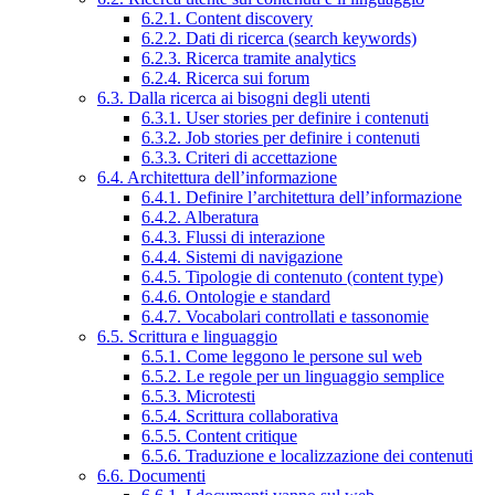
6.2.1. Content discovery
6.2.2. Dati di ricerca (search keywords)
6.2.3. Ricerca tramite analytics
6.2.4. Ricerca sui forum
6.3. Dalla ricerca ai bisogni degli utenti
6.3.1. User stories per definire i contenuti
6.3.2. Job stories per definire i contenuti
6.3.3. Criteri di accettazione
6.4. Architettura dell’informazione
6.4.1. Definire l’architettura dell’informazione
6.4.2. Alberatura
6.4.3. Flussi di interazione
6.4.4. Sistemi di navigazione
6.4.5. Tipologie di contenuto (content type)
6.4.6. Ontologie e standard
6.4.7. Vocabolari controllati e tassonomie
6.5. Scrittura e linguaggio
6.5.1. Come leggono le persone sul web
6.5.2. Le regole per un linguaggio semplice
6.5.3. Microtesti
6.5.4. Scrittura collaborativa
6.5.5. Content critique
6.5.6. Traduzione e localizzazione dei contenuti
6.6. Documenti