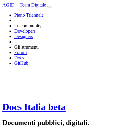
AGID
+
Team Digitale
Piano Triennale
Le community
Developers
Designers
Gli strumenti
Forum
Docs
GitHub
Docs Italia
beta
Documenti pubblici, digitali.