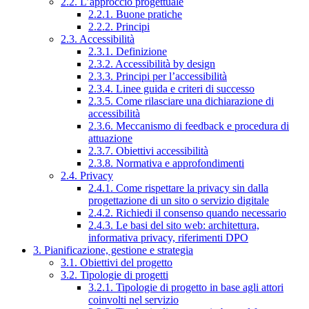
2.2. L’approccio progettuale
2.2.1. Buone pratiche
2.2.2. Principi
2.3. Accessibilità
2.3.1. Definizione
2.3.2. Accessibilità by design
2.3.3. Principi per l’accessibilità
2.3.4. Linee guida e criteri di successo
2.3.5. Come rilasciare una dichiarazione di
accessibilità
2.3.6. Meccanismo di feedback e procedura di
attuazione
2.3.7. Obiettivi accessibilità
2.3.8. Normativa e approfondimenti
2.4. Privacy
2.4.1. Come rispettare la privacy sin dalla
progettazione di un sito o servizio digitale
2.4.2. Richiedi il consenso quando necessario
2.4.3. Le basi del sito web: architettura,
informativa privacy, riferimenti DPO
3. Pianificazione, gestione e strategia
3.1. Obiettivi del progetto
3.2. Tipologie di progetti
3.2.1. Tipologie di progetto in base agli attori
coinvolti nel servizio