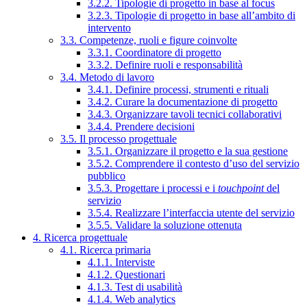
3.2.2. Tipologie di progetto in base al focus
3.2.3. Tipologie di progetto in base all’ambito di
intervento
3.3. Competenze, ruoli e figure coinvolte
3.3.1. Coordinatore di progetto
3.3.2. Definire ruoli e responsabilità
3.4. Metodo di lavoro
3.4.1. Definire processi, strumenti e rituali
3.4.2. Curare la documentazione di progetto
3.4.3. Organizzare tavoli tecnici collaborativi
3.4.4. Prendere decisioni
3.5. Il processo progettuale
3.5.1. Organizzare il progetto e la sua gestione
3.5.2. Comprendere il contesto d’uso del servizio
pubblico
3.5.3. Progettare i processi e i
touchpoint
del
servizio
3.5.4. Realizzare l’interfaccia utente del servizio
3.5.5. Validare la soluzione ottenuta
4. Ricerca progettuale
4.1. Ricerca primaria
4.1.1. Interviste
4.1.2. Questionari
4.1.3. Test di usabilità
4.1.4. Web analytics