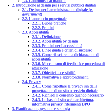
1.3. Contribuisci al manuale
2. Introduzione al design per i servizi pubblici digitali
2.1. Design per l’amministrazione digitale (
e-
government
)
2.2. L’approccio progettuale
2.2.1. Buone pratiche
2.2.2. Principi
2.3. Accessibilità
2.3.1. Definizione
2.3.2. Accessibilità by design
2.3.3. Principi per l’accessibilità
2.3.4. Linee guida e criteri di successo
2.3.5. Come rilasciare una dichiarazione di
accessibilità
2.3.6. Meccanismo di feedback e procedura di
attuazione
2.3.7. Obiettivi accessibilità
2.3.8. Normativa e approfondimenti
2.4. Privacy
2.4.1. Come rispettare la privacy sin dalla
progettazione di un sito o servizio digitale
2.4.2. Richiedi il consenso quando necessario
2.4.3. Le basi del sito web: architettura,
informativa privacy, riferimenti DPO
3. Pianificazione, gestione e strategia