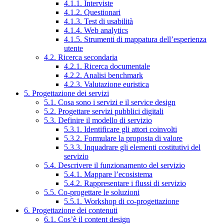
4.1.1. Interviste
4.1.2. Questionari
4.1.3. Test di usabilità
4.1.4. Web analytics
4.1.5. Strumenti di mappatura dell’esperienza
utente
4.2. Ricerca secondaria
4.2.1. Ricerca documentale
4.2.2. Analisi benchmark
4.2.3. Valutazione euristica
5. Progettazione dei servizi
5.1. Cosa sono i servizi e il service design
5.2. Progettare servizi pubblici digitali
5.3. Definire il modello di servizio
5.3.1. Identificare gli attori coinvolti
5.3.2. Formulare la proposta di valore
5.3.3. Inquadrare gli elementi costitutivi del
servizio
5.4. Descrivere il funzionamento del servizio
5.4.1. Mappare l’ecosistema
5.4.2. Rappresentare i flussi di servizio
5.5. Co-progettare le soluzioni
5.5.1. Workshop di co-progettazione
6. Progettazione dei contenuti
6.1. Cos’è il content design