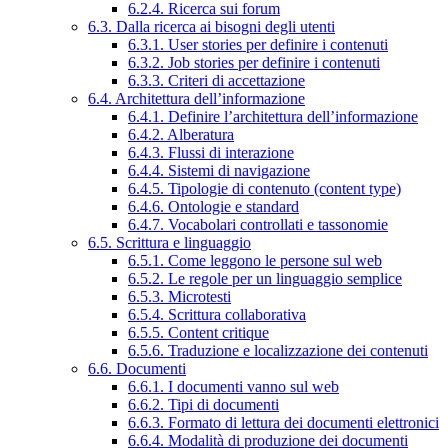
6.2.4. Ricerca sui forum
6.3. Dalla ricerca ai bisogni degli utenti
6.3.1. User stories per definire i contenuti
6.3.2. Job stories per definire i contenuti
6.3.3. Criteri di accettazione
6.4. Architettura dell’informazione
6.4.1. Definire l’architettura dell’informazione
6.4.2. Alberatura
6.4.3. Flussi di interazione
6.4.4. Sistemi di navigazione
6.4.5. Tipologie di contenuto (content type)
6.4.6. Ontologie e standard
6.4.7. Vocabolari controllati e tassonomie
6.5. Scrittura e linguaggio
6.5.1. Come leggono le persone sul web
6.5.2. Le regole per un linguaggio semplice
6.5.3. Microtesti
6.5.4. Scrittura collaborativa
6.5.5. Content critique
6.5.6. Traduzione e localizzazione dei contenuti
6.6. Documenti
6.6.1. I documenti vanno sul web
6.6.2. Tipi di documenti
6.6.3. Formato di lettura dei documenti elettronici
6.6.4. Modalità di produzione dei documenti