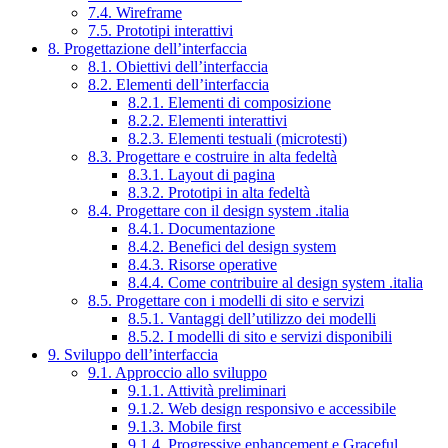
7.4. Wireframe
7.5. Prototipi interattivi
8. Progettazione dell’interfaccia
8.1. Obiettivi dell’interfaccia
8.2. Elementi dell’interfaccia
8.2.1. Elementi di composizione
8.2.2. Elementi interattivi
8.2.3. Elementi testuali (microtesti)
8.3. Progettare e costruire in alta fedeltà
8.3.1. Layout di pagina
8.3.2. Prototipi in alta fedeltà
8.4. Progettare con il design system .italia
8.4.1. Documentazione
8.4.2. Benefici del design system
8.4.3. Risorse operative
8.4.4. Come contribuire al design system .italia
8.5. Progettare con i modelli di sito e servizi
8.5.1. Vantaggi dell’utilizzo dei modelli
8.5.2. I modelli di sito e servizi disponibili
9. Sviluppo dell’interfaccia
9.1. Approccio allo sviluppo
9.1.1. Attività preliminari
9.1.2. Web design responsivo e accessibile
9.1.3. Mobile first
9.1.4. Progressive enhancement e Graceful