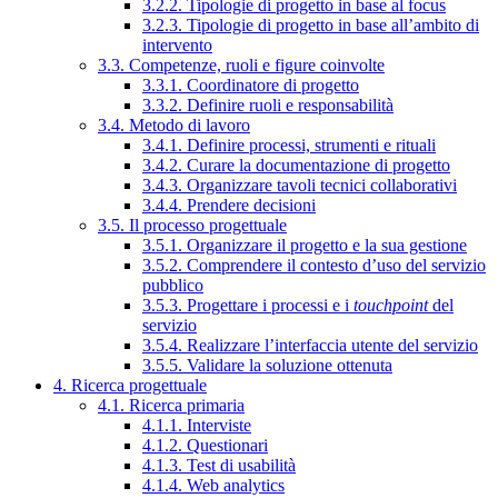
3.2.2. Tipologie di progetto in base al focus
3.2.3. Tipologie di progetto in base all’ambito di
intervento
3.3. Competenze, ruoli e figure coinvolte
3.3.1. Coordinatore di progetto
3.3.2. Definire ruoli e responsabilità
3.4. Metodo di lavoro
3.4.1. Definire processi, strumenti e rituali
3.4.2. Curare la documentazione di progetto
3.4.3. Organizzare tavoli tecnici collaborativi
3.4.4. Prendere decisioni
3.5. Il processo progettuale
3.5.1. Organizzare il progetto e la sua gestione
3.5.2. Comprendere il contesto d’uso del servizio
pubblico
3.5.3. Progettare i processi e i
touchpoint
del
servizio
3.5.4. Realizzare l’interfaccia utente del servizio
3.5.5. Validare la soluzione ottenuta
4. Ricerca progettuale
4.1. Ricerca primaria
4.1.1. Interviste
4.1.2. Questionari
4.1.3. Test di usabilità
4.1.4. Web analytics