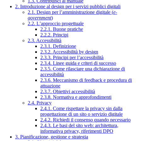
1.3. Contribuisci al manuale
2. Introduzione al design per i servizi pubblici digitali
2.1. Design per l’amministrazione digitale (
e-
government
)
2.2. L’approccio progettuale
2.2.1. Buone pratiche
2.2.2. Principi
2.3. Accessibilità
2.3.1. Definizione
2.3.2. Accessibilità by design
2.3.3. Principi per l’accessibilità
2.3.4. Linee guida e criteri di successo
2.3.5. Come rilasciare una dichiarazione di
accessibilità
2.3.6. Meccanismo di feedback e procedura di
attuazione
2.3.7. Obiettivi accessibilità
2.3.8. Normativa e approfondimenti
2.4. Privacy
2.4.1. Come rispettare la privacy sin dalla
progettazione di un sito o servizio digitale
2.4.2. Richiedi il consenso quando necessario
2.4.3. Le basi del sito web: architettura,
informativa privacy, riferimenti DPO
3. Pianificazione, gestione e strategia