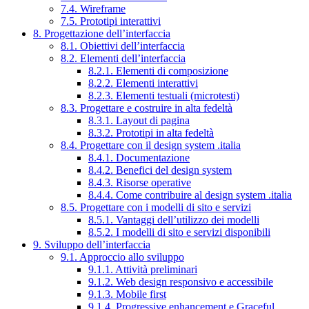
7.4. Wireframe
7.5. Prototipi interattivi
8. Progettazione dell’interfaccia
8.1. Obiettivi dell’interfaccia
8.2. Elementi dell’interfaccia
8.2.1. Elementi di composizione
8.2.2. Elementi interattivi
8.2.3. Elementi testuali (microtesti)
8.3. Progettare e costruire in alta fedeltà
8.3.1. Layout di pagina
8.3.2. Prototipi in alta fedeltà
8.4. Progettare con il design system .italia
8.4.1. Documentazione
8.4.2. Benefici del design system
8.4.3. Risorse operative
8.4.4. Come contribuire al design system .italia
8.5. Progettare con i modelli di sito e servizi
8.5.1. Vantaggi dell’utilizzo dei modelli
8.5.2. I modelli di sito e servizi disponibili
9. Sviluppo dell’interfaccia
9.1. Approccio allo sviluppo
9.1.1. Attività preliminari
9.1.2. Web design responsivo e accessibile
9.1.3. Mobile first
9.1.4. Progressive enhancement e Graceful