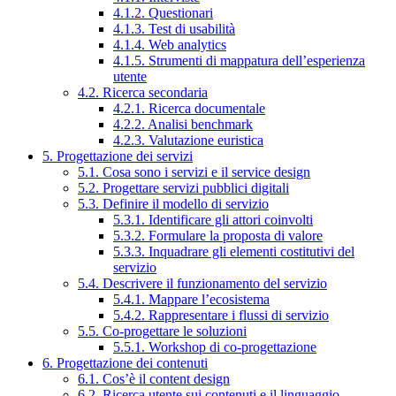
4.1.2. Questionari
4.1.3. Test di usabilità
4.1.4. Web analytics
4.1.5. Strumenti di mappatura dell’esperienza
utente
4.2. Ricerca secondaria
4.2.1. Ricerca documentale
4.2.2. Analisi benchmark
4.2.3. Valutazione euristica
5. Progettazione dei servizi
5.1. Cosa sono i servizi e il service design
5.2. Progettare servizi pubblici digitali
5.3. Definire il modello di servizio
5.3.1. Identificare gli attori coinvolti
5.3.2. Formulare la proposta di valore
5.3.3. Inquadrare gli elementi costitutivi del
servizio
5.4. Descrivere il funzionamento del servizio
5.4.1. Mappare l’ecosistema
5.4.2. Rappresentare i flussi di servizio
5.5. Co-progettare le soluzioni
5.5.1. Workshop di co-progettazione
6. Progettazione dei contenuti
6.1. Cos’è il content design
6.2. Ricerca utente sui contenuti e il linguaggio