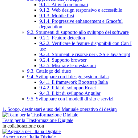
9.1.1. Attività preliminari
9.1.2. Web design responsivo e accessibile
9.1.3. Mobile first
9.1.4. Progressive enhancement e Graceful
degradation
9.2. Strumenti di supporto allo sviluppo del software
9.2.1. Feature detection
9.2.2. Verificare le feature disponibili con Can I
use
9.2.3. Strumenti e risorse per CSS e JavaScript
9.2.4. Supporto browser
9.2.5. Misurare le prestazioni
9.3. Catalogo del riuso
9.4. Sviluppare con il design system .italia
9.4.1. Il framework Bootstrap Italia
9.4.2. Il kit di sviluppo React
9.4.3. Il kit di sviluppo Angular
9.5. Sviluppare con i modelli di sito e servizi
1. Scopo, destinatari e uso del Manuale operativo di design
Team per la Trasformazione Digitale
in collaborazione con
Agenzia per l'Italia Digitale