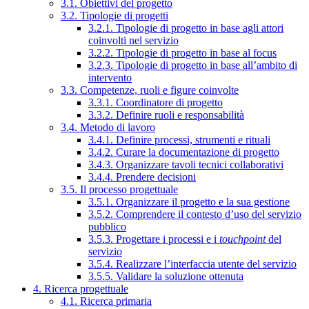
3.1. Obiettivi del progetto
3.2. Tipologie di progetti
3.2.1. Tipologie di progetto in base agli attori
coinvolti nel servizio
3.2.2. Tipologie di progetto in base al focus
3.2.3. Tipologie di progetto in base all’ambito di
intervento
3.3. Competenze, ruoli e figure coinvolte
3.3.1. Coordinatore di progetto
3.3.2. Definire ruoli e responsabilità
3.4. Metodo di lavoro
3.4.1. Definire processi, strumenti e rituali
3.4.2. Curare la documentazione di progetto
3.4.3. Organizzare tavoli tecnici collaborativi
3.4.4. Prendere decisioni
3.5. Il processo progettuale
3.5.1. Organizzare il progetto e la sua gestione
3.5.2. Comprendere il contesto d’uso del servizio
pubblico
3.5.3. Progettare i processi e i
touchpoint
del
servizio
3.5.4. Realizzare l’interfaccia utente del servizio
3.5.5. Validare la soluzione ottenuta
4. Ricerca progettuale
4.1. Ricerca primaria