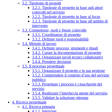
3.2. Tipologie di progetti
3.2.1. Tipologie di progetto in base agli attori
coinvolti nel servizio
3.2.2. Tipologie di progetto in base al focus
3.2.3. Tipologie di progetto in base all’ambito di
intervento
3.3. Competenze, ruoli e figure coinvolte
3.3.1. Coordinatore di progetto
3.3.2. Definire ruoli e responsabilità
3.4. Metodo di lavoro
3.4.1. Definire processi, strumenti e rituali
3.4.2. Curare la documentazione di progetto
3.4.3. Organizzare tavoli tecnici collaborativi
3.4.4. Prendere decisioni
3.5. Il processo progettuale
3.5.1. Organizzare il progetto e la sua gestione
3.5.2. Comprendere il contesto d’uso del servizio
pubblico
3.5.3. Progettare i processi e i
touchpoint
del
servizio
3.5.4. Realizzare l’interfaccia utente del servizio
3.5.5. Validare la soluzione ottenuta
4. Ricerca progettuale
4.1. Ricerca primaria
4.1.1. Interviste