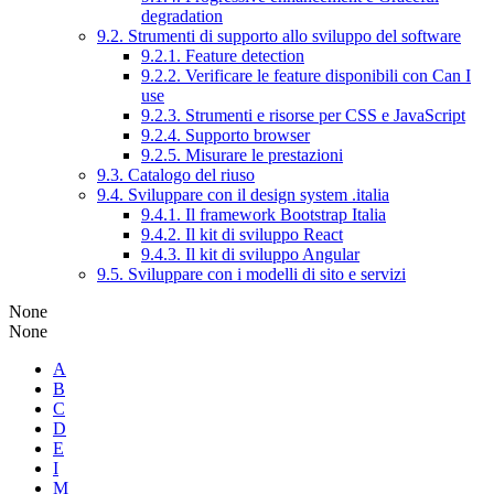
degradation
9.2. Strumenti di supporto allo sviluppo del software
9.2.1. Feature detection
9.2.2. Verificare le feature disponibili con Can I
use
9.2.3. Strumenti e risorse per CSS e JavaScript
9.2.4. Supporto browser
9.2.5. Misurare le prestazioni
9.3. Catalogo del riuso
9.4. Sviluppare con il design system .italia
9.4.1. Il framework Bootstrap Italia
9.4.2. Il kit di sviluppo React
9.4.3. Il kit di sviluppo Angular
9.5. Sviluppare con i modelli di sito e servizi
None
None
A
B
C
D
E
I
M