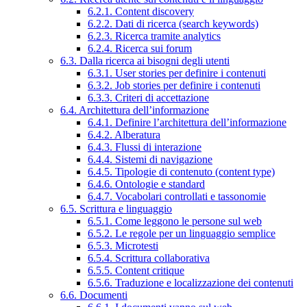
6.2.1. Content discovery
6.2.2. Dati di ricerca (search keywords)
6.2.3. Ricerca tramite analytics
6.2.4. Ricerca sui forum
6.3. Dalla ricerca ai bisogni degli utenti
6.3.1. User stories per definire i contenuti
6.3.2. Job stories per definire i contenuti
6.3.3. Criteri di accettazione
6.4. Architettura dell’informazione
6.4.1. Definire l’architettura dell’informazione
6.4.2. Alberatura
6.4.3. Flussi di interazione
6.4.4. Sistemi di navigazione
6.4.5. Tipologie di contenuto (content type)
6.4.6. Ontologie e standard
6.4.7. Vocabolari controllati e tassonomie
6.5. Scrittura e linguaggio
6.5.1. Come leggono le persone sul web
6.5.2. Le regole per un linguaggio semplice
6.5.3. Microtesti
6.5.4. Scrittura collaborativa
6.5.5. Content critique
6.5.6. Traduzione e localizzazione dei contenuti
6.6. Documenti