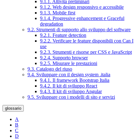
9.1.1. Attività preliminari
9.1.2. Web design responsivo e accessibile
9.1.3. Mobile first
9.1.4. Progressive enhancement e Graceful
degradation
9.2. Strumenti di supporto allo sviluppo del software
9.2.1. Feature detection
9.2.2. Verificare le feature disponibili con Can I
use
9.2.3. Strumenti e risorse per CSS e JavaScript
9.2.4. Supporto browser
9.2.5. Misurare le prestazioni
9.3. Catalogo del riuso
9.4. Sviluppare con il design system .italia
9.4.1. Il framework Bootstrap Italia
9.4.2. Il kit di sviluppo React
9.4.3. Il kit di sviluppo Angular
9.5. Sviluppare con i modelli di sito e servizi
glossario
A
B
C
D