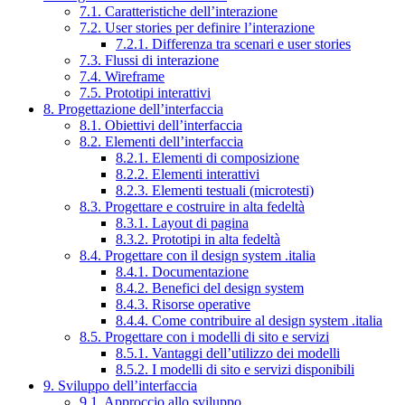
7.1. Caratteristiche dell’interazione
7.2. User stories per definire l’interazione
7.2.1. Differenza tra scenari e user stories
7.3. Flussi di interazione
7.4. Wireframe
7.5. Prototipi interattivi
8. Progettazione dell’interfaccia
8.1. Obiettivi dell’interfaccia
8.2. Elementi dell’interfaccia
8.2.1. Elementi di composizione
8.2.2. Elementi interattivi
8.2.3. Elementi testuali (microtesti)
8.3. Progettare e costruire in alta fedeltà
8.3.1. Layout di pagina
8.3.2. Prototipi in alta fedeltà
8.4. Progettare con il design system .italia
8.4.1. Documentazione
8.4.2. Benefici del design system
8.4.3. Risorse operative
8.4.4. Come contribuire al design system .italia
8.5. Progettare con i modelli di sito e servizi
8.5.1. Vantaggi dell’utilizzo dei modelli
8.5.2. I modelli di sito e servizi disponibili
9. Sviluppo dell’interfaccia
9.1. Approccio allo sviluppo