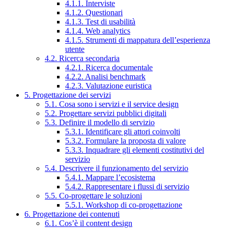
4.1.1. Interviste
4.1.2. Questionari
4.1.3. Test di usabilità
4.1.4. Web analytics
4.1.5. Strumenti di mappatura dell’esperienza
utente
4.2. Ricerca secondaria
4.2.1. Ricerca documentale
4.2.2. Analisi benchmark
4.2.3. Valutazione euristica
5. Progettazione dei servizi
5.1. Cosa sono i servizi e il service design
5.2. Progettare servizi pubblici digitali
5.3. Definire il modello di servizio
5.3.1. Identificare gli attori coinvolti
5.3.2. Formulare la proposta di valore
5.3.3. Inquadrare gli elementi costitutivi del
servizio
5.4. Descrivere il funzionamento del servizio
5.4.1. Mappare l’ecosistema
5.4.2. Rappresentare i flussi di servizio
5.5. Co-progettare le soluzioni
5.5.1. Workshop di co-progettazione
6. Progettazione dei contenuti
6.1. Cos’è il content design