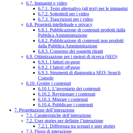
6.7. Immagini e video
6.7.1. Testo alternativo (alt text) per le immagini
6.7.2. Sottotitoli per i video
6.7.3. Trascrizioni per i video
6.8. Proprietà intellettuale e privacy
6.8.1. Pubblicazione di contenuti prodotti dalla
Pubblica Amministrazione
6.8.2. Pubblicazione di contenuti non prodotti
dalla Pubblica Amministrazione
6.8.3. Consenso dei soggetti ritratti
6.9. Ottimizzazione per i motori di ricerca (SEO)
6.9.1. I fattori
on-page
6.9.2. I fattori
off-page
6.9.3. Strumenti di diagnostica SEO: Search
Console
6.10. Gestire i contenuti
6.10.1. L’inventario dei contenuti
6.10.2. Revisionare i contenuti
6.10.3. Migrare i contenuti
6.10.4. Pubblicare i contenuti
7. Progettazione dell’interazione
7.1. Caratteristiche dell’interazione
7.2. User stories per definire l’interazione
7.2.1. Differenza tra scenari e user stories
7.3. Flussi di interazione