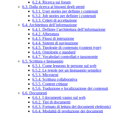
6.2.4. Ricerca sui forum
6.3. Dalla ricerca ai bisogni degli utenti
6.3.1. User stories per definire i contenuti
6.3.2. Job stories per definire i contenuti
6.3.3. Criteri di accettazione
6.4. Architettura dell’informazione
6.4.1. Definire l’architettura dell’informazione
6.4.2. Alberatura
6.4.3. Flussi di interazione
6.4.4. Sistemi di navigazione
6.4.5. Tipologie di contenuto (content type)
6.4.6. Ontologie e standard
6.4.7. Vocabolari controllati e tassonomie
6.5. Scrittura e linguaggio
6.5.1. Come leggono le persone sul web
6.5.2. Le regole per un linguaggio semplice
6.5.3. Microtesti
6.5.4. Scrittura collaborativa
6.5.5. Content critique
6.5.6. Traduzione e localizzazione dei contenuti
6.6. Documenti
6.6.1. I documenti vanno sul web
6.6.2. Tipi di documenti
6.6.3. Formato di lettura dei documenti elettronici
6.6.4. Modalità di produzione dei documenti