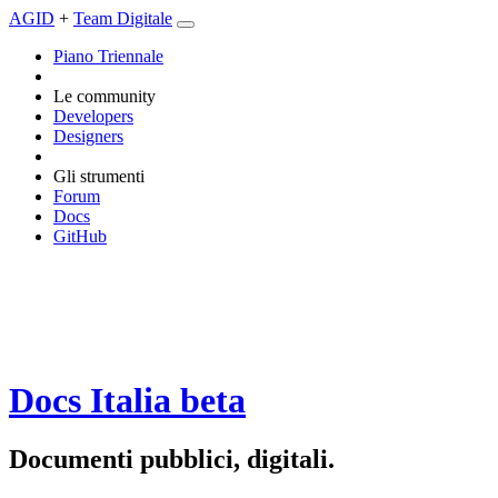
AGID
+
Team Digitale
Piano Triennale
Le community
Developers
Designers
Gli strumenti
Forum
Docs
GitHub
Docs Italia
beta
Documenti pubblici, digitali.