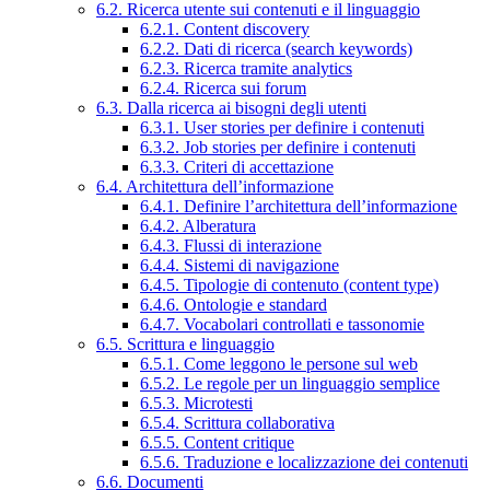
6.2. Ricerca utente sui contenuti e il linguaggio
6.2.1. Content discovery
6.2.2. Dati di ricerca (search keywords)
6.2.3. Ricerca tramite analytics
6.2.4. Ricerca sui forum
6.3. Dalla ricerca ai bisogni degli utenti
6.3.1. User stories per definire i contenuti
6.3.2. Job stories per definire i contenuti
6.3.3. Criteri di accettazione
6.4. Architettura dell’informazione
6.4.1. Definire l’architettura dell’informazione
6.4.2. Alberatura
6.4.3. Flussi di interazione
6.4.4. Sistemi di navigazione
6.4.5. Tipologie di contenuto (content type)
6.4.6. Ontologie e standard
6.4.7. Vocabolari controllati e tassonomie
6.5. Scrittura e linguaggio
6.5.1. Come leggono le persone sul web
6.5.2. Le regole per un linguaggio semplice
6.5.3. Microtesti
6.5.4. Scrittura collaborativa
6.5.5. Content critique
6.5.6. Traduzione e localizzazione dei contenuti
6.6. Documenti