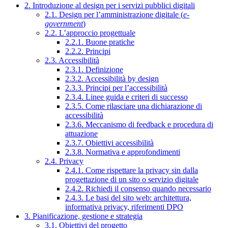
2. Introduzione al design per i servizi pubblici digitali
2.1. Design per l’amministrazione digitale (
e-
government
)
2.2. L’approccio progettuale
2.2.1. Buone pratiche
2.2.2. Principi
2.3. Accessibilità
2.3.1. Definizione
2.3.2. Accessibilità by design
2.3.3. Principi per l’accessibilità
2.3.4. Linee guida e criteri di successo
2.3.5. Come rilasciare una dichiarazione di
accessibilità
2.3.6. Meccanismo di feedback e procedura di
attuazione
2.3.7. Obiettivi accessibilità
2.3.8. Normativa e approfondimenti
2.4. Privacy
2.4.1. Come rispettare la privacy sin dalla
progettazione di un sito o servizio digitale
2.4.2. Richiedi il consenso quando necessario
2.4.3. Le basi del sito web: architettura,
informativa privacy, riferimenti DPO
3. Pianificazione, gestione e strategia
3.1. Obiettivi del progetto