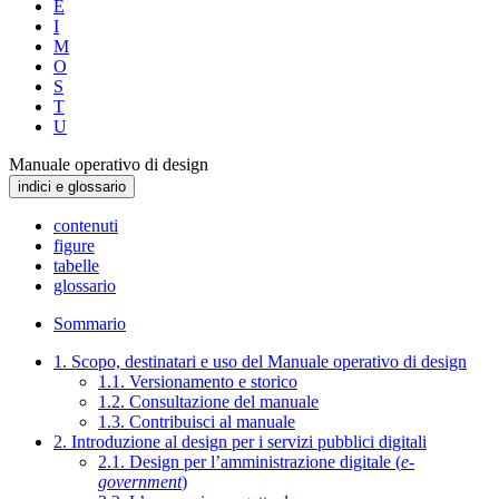
E
I
M
O
S
T
U
Manuale operativo di design
indici e glossario
contenuti
figure
tabelle
glossario
Sommario
1. Scopo, destinatari e uso del Manuale operativo di design
1.1. Versionamento e storico
1.2. Consultazione del manuale
1.3. Contribuisci al manuale
2. Introduzione al design per i servizi pubblici digitali
2.1. Design per l’amministrazione digitale (
e-
government
)