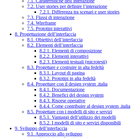
7.1. Caratteristiche dell’interazione
7.2. User stories per definire l’interazione
7.2.1. Differenza tra scenari e user stories
7.3. Flussi di interazione
7.4. Wireframe
7.5. Prototipi interattivi
8. Progettazione dell’interfaccia
8.1. Obiettivi dell’interfaccia
8.2. Elementi dell’interfaccia
8.2.1. Elementi di composizione
8.2.2. Elementi interattivi
8.2.3. Elementi testuali (microtesti)
8.3. Progettare e costruire in alta fedeltà
8.3.1. Layout di pagina
8.3.2. Prototipi in alta fedeltà
8.4. Progettare con il design system .italia
8.4.1. Documentazione
8.4.2. Benefici del design system
8.4.3. Risorse operative
8.4.4. Come contribuire al design system .italia
8.5. Progettare con i modelli di sito e servizi
8.5.1. Vantaggi dell’utilizzo dei modelli
8.5.2. I modelli di sito e servizi disponibili
9. Sviluppo dell’interfaccia
9.1. Approccio allo sviluppo