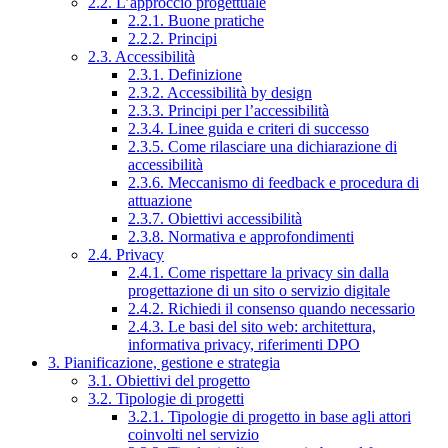
2.2. L’approccio progettuale
2.2.1. Buone pratiche
2.2.2. Principi
2.3. Accessibilità
2.3.1. Definizione
2.3.2. Accessibilità by design
2.3.3. Principi per l’accessibilità
2.3.4. Linee guida e criteri di successo
2.3.5. Come rilasciare una dichiarazione di
accessibilità
2.3.6. Meccanismo di feedback e procedura di
attuazione
2.3.7. Obiettivi accessibilità
2.3.8. Normativa e approfondimenti
2.4. Privacy
2.4.1. Come rispettare la privacy sin dalla
progettazione di un sito o servizio digitale
2.4.2. Richiedi il consenso quando necessario
2.4.3. Le basi del sito web: architettura,
informativa privacy, riferimenti DPO
3. Pianificazione, gestione e strategia
3.1. Obiettivi del progetto
3.2. Tipologie di progetti
3.2.1. Tipologie di progetto in base agli attori
coinvolti nel servizio