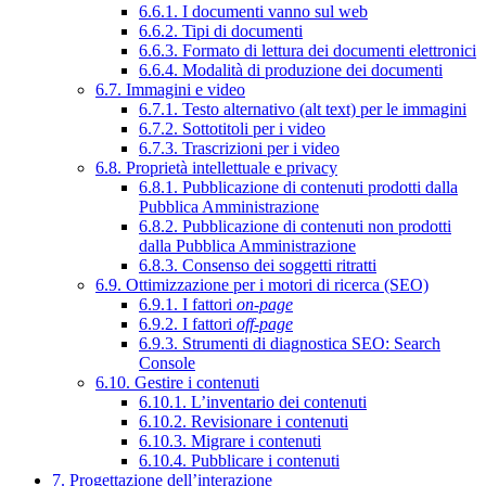
6.6.1. I documenti vanno sul web
6.6.2. Tipi di documenti
6.6.3. Formato di lettura dei documenti elettronici
6.6.4. Modalità di produzione dei documenti
6.7. Immagini e video
6.7.1. Testo alternativo (alt text) per le immagini
6.7.2. Sottotitoli per i video
6.7.3. Trascrizioni per i video
6.8. Proprietà intellettuale e privacy
6.8.1. Pubblicazione di contenuti prodotti dalla
Pubblica Amministrazione
6.8.2. Pubblicazione di contenuti non prodotti
dalla Pubblica Amministrazione
6.8.3. Consenso dei soggetti ritratti
6.9. Ottimizzazione per i motori di ricerca (SEO)
6.9.1. I fattori
on-page
6.9.2. I fattori
off-page
6.9.3. Strumenti di diagnostica SEO: Search
Console
6.10. Gestire i contenuti
6.10.1. L’inventario dei contenuti
6.10.2. Revisionare i contenuti
6.10.3. Migrare i contenuti
6.10.4. Pubblicare i contenuti
7. Progettazione dell’interazione