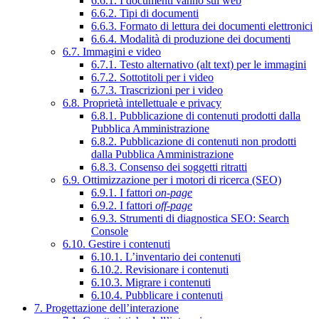
6.6.1. I documenti vanno sul web
6.6.2. Tipi di documenti
6.6.3. Formato di lettura dei documenti elettronici
6.6.4. Modalità di produzione dei documenti
6.7. Immagini e video
6.7.1. Testo alternativo (alt text) per le immagini
6.7.2. Sottotitoli per i video
6.7.3. Trascrizioni per i video
6.8. Proprietà intellettuale e privacy
6.8.1. Pubblicazione di contenuti prodotti dalla
Pubblica Amministrazione
6.8.2. Pubblicazione di contenuti non prodotti
dalla Pubblica Amministrazione
6.8.3. Consenso dei soggetti ritratti
6.9. Ottimizzazione per i motori di ricerca (SEO)
6.9.1. I fattori
on-page
6.9.2. I fattori
off-page
6.9.3. Strumenti di diagnostica SEO: Search
Console
6.10. Gestire i contenuti
6.10.1. L’inventario dei contenuti
6.10.2. Revisionare i contenuti
6.10.3. Migrare i contenuti
6.10.4. Pubblicare i contenuti
7. Progettazione dell’interazione