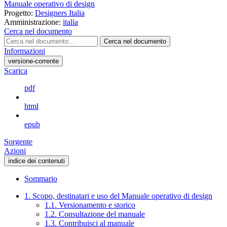
Manuale operativo di design
Progetto:
Designers Italia
Amministrazione:
italia
Cerca nel documento
Cerca nel documento
Informazioni
versione-corrente
Scarica
pdf
html
epub
Sorgente
Azioni
indice dei contenuti
Sommario
1. Scopo, destinatari e uso del Manuale operativo di design
1.1. Versionamento e storico
1.2. Consultazione del manuale
1.3. Contribuisci al manuale