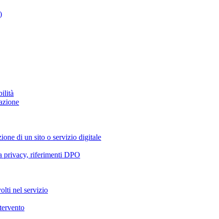
)
ilità
azione
ione di un sito o servizio digitale
va privacy, riferimenti DPO
olti nel servizio
ntervento