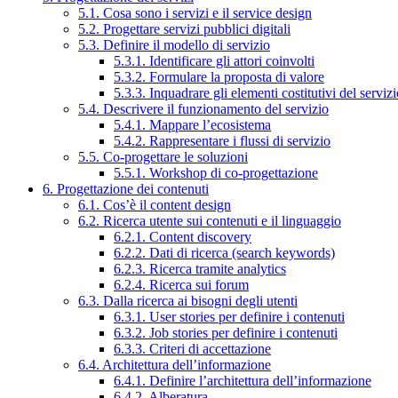
5.1. Cosa sono i servizi e il service design
5.2. Progettare servizi pubblici digitali
5.3. Definire il modello di servizio
5.3.1. Identificare gli attori coinvolti
5.3.2. Formulare la proposta di valore
5.3.3. Inquadrare gli elementi costitutivi del serviz
5.4. Descrivere il funzionamento del servizio
5.4.1. Mappare l’ecosistema
5.4.2. Rappresentare i flussi di servizio
5.5. Co-progettare le soluzioni
5.5.1. Workshop di co-progettazione
6. Progettazione dei contenuti
6.1. Cos’è il content design
6.2. Ricerca utente sui contenuti e il linguaggio
6.2.1. Content discovery
6.2.2. Dati di ricerca (search keywords)
6.2.3. Ricerca tramite analytics
6.2.4. Ricerca sui forum
6.3. Dalla ricerca ai bisogni degli utenti
6.3.1. User stories per definire i contenuti
6.3.2. Job stories per definire i contenuti
6.3.3. Criteri di accettazione
6.4. Architettura dell’informazione
6.4.1. Definire l’architettura dell’informazione
6.4.2. Alberatura