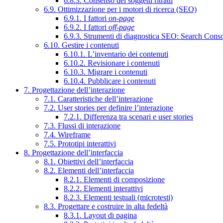
6.8.3. Consenso dei soggetti ritratti
6.9. Ottimizzazione per i motori di ricerca (SEO)
6.9.1. I fattori
on-page
6.9.2. I fattori
off-page
6.9.3. Strumenti di diagnostica SEO: Search Cons
6.10. Gestire i contenuti
6.10.1. L’inventario dei contenuti
6.10.2. Revisionare i contenuti
6.10.3. Migrare i contenuti
6.10.4. Pubblicare i contenuti
7. Progettazione dell’interazione
7.1. Caratteristiche dell’interazione
7.2. User stories per definire l’interazione
7.2.1. Differenza tra scenari e user stories
7.3. Flussi di interazione
7.4. Wireframe
7.5. Prototipi interattivi
8. Progettazione dell’interfaccia
8.1. Obiettivi dell’interfaccia
8.2. Elementi dell’interfaccia
8.2.1. Elementi di composizione
8.2.2. Elementi interattivi
8.2.3. Elementi testuali (microtesti)
8.3. Progettare e costruire in alta fedeltà
8.3.1. Layout di pagina