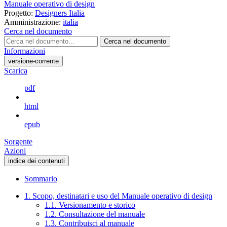
Manuale operativo di design
Progetto:
Designers Italia
Amministrazione:
italia
Cerca nel documento
Cerca nel documento
Informazioni
versione-corrente
Scarica
pdf
html
epub
Sorgente
Azioni
indice dei contenuti
Sommario
1. Scopo, destinatari e uso del Manuale operativo di design
1.1. Versionamento e storico
1.2. Consultazione del manuale
1.3. Contribuisci al manuale