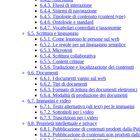
6.4.3. Flussi di interazione
6.4.4. Sistemi di navigazione
6.4.5. Tipologie di contenuto (content type)
6.4.6. Ontologie e standard
6.4.7. Vocabolari controllati e tassonomie
6.5. Scrittura e linguaggio
6.5.1. Come leggono le persone sul web
6.5.2. Le regole per un linguaggio semplice
6.5.3. Microtesti
6.5.4. Scrittura collaborativa
6.5.5. Content critique
6.5.6. Traduzione e localizzazione dei contenuti
6.6. Documenti
6.6.1. I documenti vanno sul web
6.6.2. Tipi di documenti
6.6.3. Formato di lettura dei documenti elettronici
6.6.4. Modalità di produzione dei documenti
6.7. Immagini e video
6.7.1. Testo alternativo (alt text) per le immagini
6.7.2. Sottotitoli per i video
6.7.3. Trascrizioni per i video
6.8. Proprietà intellettuale e privacy
6.8.1. Pubblicazione di contenuti prodotti dalla P
6.8.2. Pubblicazione di contenuti non prodotti dal