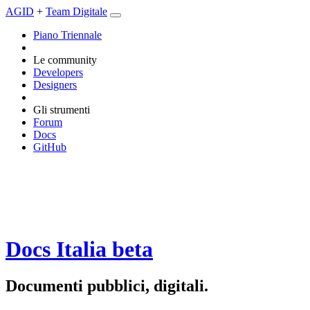
AGID
+
Team Digitale
Piano Triennale
Le community
Developers
Designers
Gli strumenti
Forum
Docs
GitHub
Docs Italia
beta
Documenti pubblici, digitali.