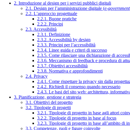
2. Introduzione al design per i servizi pubblici digitali
2.1. Design per l’amministrazione digitale (
e-government
2.2. L’approccio progettuale
2.2.1. Buone pratiche
2.2.2. Principi
2.3. Accessibilità
2.3.1. Definizione
2.3.2. Accessibilità by design
2.3.3. Principi per l’accessibilità
2.3.4. Linee guida e criteri di successo
2.3.5. Come rilasciare una dichiarazione di accessib
2.3.6. Meccanismo di feedback e procedura di attu
2.3.7. Obiettivi accessibilità
2.3.8. Normativa e approfondimenti
2.4. Privacy
2.4.1. Come rispettare la privacy sin dalla progettaz
2.4.2. Richiedi il consenso quando necessario
2.4.3. Le basi del sito web: architettura, informati
3. Pianificazione, gestione e strategia
3.1. Obiettivi del progetto
3.2. Tipologie di progetti
3.2.1. Tipologie di progetto in base agli attori coinv
3.2.2. Tipologie di progetto in base al focus
3.2.3. Tipologie di progetto in base all’ambito di i
3.3. Competenze, ruoli e figure coinvolte