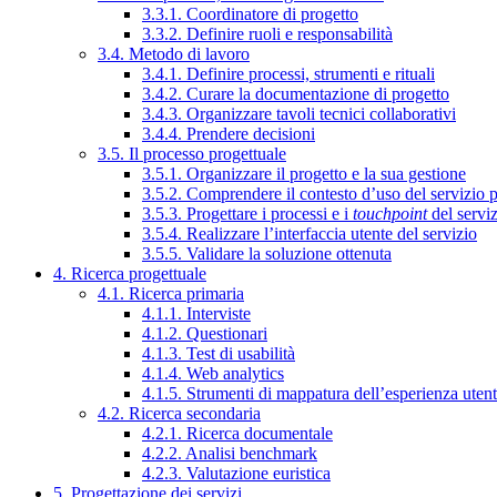
3.3.1. Coordinatore di progetto
3.3.2. Definire ruoli e responsabilità
3.4. Metodo di lavoro
3.4.1. Definire processi, strumenti e rituali
3.4.2. Curare la documentazione di progetto
3.4.3. Organizzare tavoli tecnici collaborativi
3.4.4. Prendere decisioni
3.5. Il processo progettuale
3.5.1. Organizzare il progetto e la sua gestione
3.5.2. Comprendere il contesto d’uso del servizio 
3.5.3. Progettare i processi e i
touchpoint
del servi
3.5.4. Realizzare l’interfaccia utente del servizio
3.5.5. Validare la soluzione ottenuta
4. Ricerca progettuale
4.1. Ricerca primaria
4.1.1. Interviste
4.1.2. Questionari
4.1.3. Test di usabilità
4.1.4. Web analytics
4.1.5. Strumenti di mappatura dell’esperienza uten
4.2. Ricerca secondaria
4.2.1. Ricerca documentale
4.2.2. Analisi benchmark
4.2.3. Valutazione euristica
5. Progettazione dei servizi