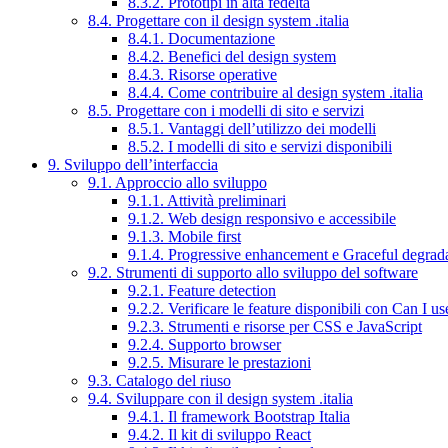
8.3.2. Prototipi in alta fedeltà
8.4. Progettare con il design system .italia
8.4.1. Documentazione
8.4.2. Benefici del design system
8.4.3. Risorse operative
8.4.4. Come contribuire al design system .italia
8.5. Progettare con i modelli di sito e servizi
8.5.1. Vantaggi dell’utilizzo dei modelli
8.5.2. I modelli di sito e servizi disponibili
9. Sviluppo dell’interfaccia
9.1. Approccio allo sviluppo
9.1.1. Attività preliminari
9.1.2. Web design responsivo e accessibile
9.1.3. Mobile first
9.1.4. Progressive enhancement e Graceful degrad
9.2. Strumenti di supporto allo sviluppo del software
9.2.1. Feature detection
9.2.2. Verificare le feature disponibili con Can I us
9.2.3. Strumenti e risorse per CSS e JavaScript
9.2.4. Supporto browser
9.2.5. Misurare le prestazioni
9.3. Catalogo del riuso
9.4. Sviluppare con il design system .italia
9.4.1. Il framework Bootstrap Italia
9.4.2. Il kit di sviluppo React