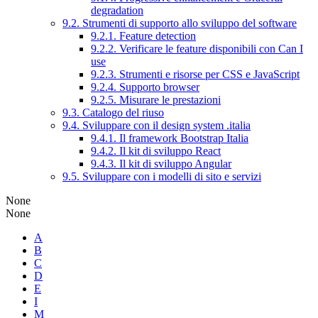
degradation
9.2. Strumenti di supporto allo sviluppo del software
9.2.1. Feature detection
9.2.2. Verificare le feature disponibili con Can I
use
9.2.3. Strumenti e risorse per CSS e JavaScript
9.2.4. Supporto browser
9.2.5. Misurare le prestazioni
9.3. Catalogo del riuso
9.4. Sviluppare con il design system .italia
9.4.1. Il framework Bootstrap Italia
9.4.2. Il kit di sviluppo React
9.4.3. Il kit di sviluppo Angular
9.5. Sviluppare con i modelli di sito e servizi
None
None
A
B
C
D
E
I
M