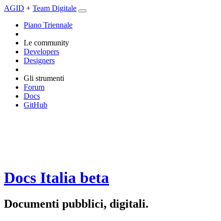
AGID
+
Team Digitale
Piano Triennale
Le community
Developers
Designers
Gli strumenti
Forum
Docs
GitHub
Docs Italia
beta
Documenti pubblici, digitali.