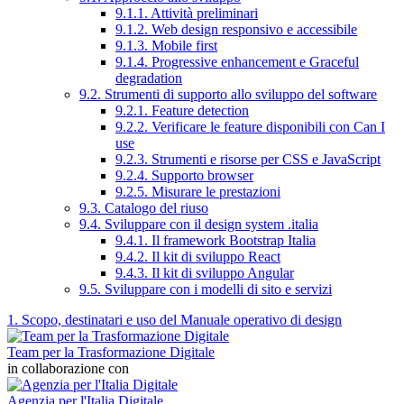
9.1.1. Attività preliminari
9.1.2. Web design responsivo e accessibile
9.1.3. Mobile first
9.1.4. Progressive enhancement e Graceful
degradation
9.2. Strumenti di supporto allo sviluppo del software
9.2.1. Feature detection
9.2.2. Verificare le feature disponibili con Can I
use
9.2.3. Strumenti e risorse per CSS e JavaScript
9.2.4. Supporto browser
9.2.5. Misurare le prestazioni
9.3. Catalogo del riuso
9.4. Sviluppare con il design system .italia
9.4.1. Il framework Bootstrap Italia
9.4.2. Il kit di sviluppo React
9.4.3. Il kit di sviluppo Angular
9.5. Sviluppare con i modelli di sito e servizi
1. Scopo, destinatari e uso del Manuale operativo di design
Team per la Trasformazione Digitale
in collaborazione con
Agenzia per l'Italia Digitale