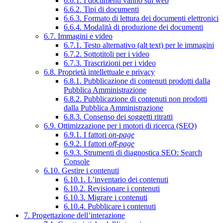
6.6.1. I documenti vanno sul web
6.6.2. Tipi di documenti
6.6.3. Formato di lettura dei documenti elettronici
6.6.4. Modalità di produzione dei documenti
6.7. Immagini e video
6.7.1. Testo alternativo (alt text) per le immagini
6.7.2. Sottotitoli per i video
6.7.3. Trascrizioni per i video
6.8. Proprietà intellettuale e privacy
6.8.1. Pubblicazione di contenuti prodotti dalla
Pubblica Amministrazione
6.8.2. Pubblicazione di contenuti non prodotti
dalla Pubblica Amministrazione
6.8.3. Consenso dei soggetti ritratti
6.9. Ottimizzazione per i motori di ricerca (SEO)
6.9.1. I fattori
on-page
6.9.2. I fattori
off-page
6.9.3. Strumenti di diagnostica SEO: Search
Console
6.10. Gestire i contenuti
6.10.1. L’inventario dei contenuti
6.10.2. Revisionare i contenuti
6.10.3. Migrare i contenuti
6.10.4. Pubblicare i contenuti
7. Progettazione dell’interazione