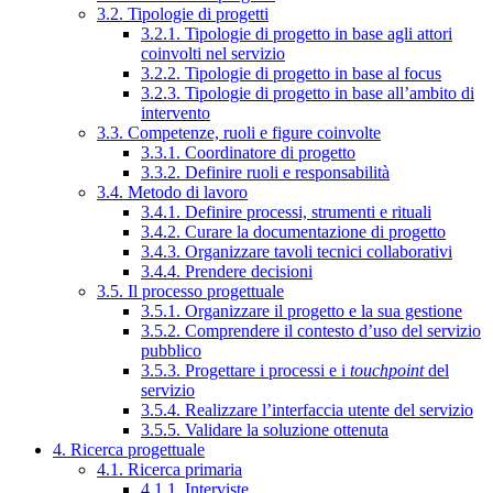
3.2. Tipologie di progetti
3.2.1. Tipologie di progetto in base agli attori
coinvolti nel servizio
3.2.2. Tipologie di progetto in base al focus
3.2.3. Tipologie di progetto in base all’ambito di
intervento
3.3. Competenze, ruoli e figure coinvolte
3.3.1. Coordinatore di progetto
3.3.2. Definire ruoli e responsabilità
3.4. Metodo di lavoro
3.4.1. Definire processi, strumenti e rituali
3.4.2. Curare la documentazione di progetto
3.4.3. Organizzare tavoli tecnici collaborativi
3.4.4. Prendere decisioni
3.5. Il processo progettuale
3.5.1. Organizzare il progetto e la sua gestione
3.5.2. Comprendere il contesto d’uso del servizio
pubblico
3.5.3. Progettare i processi e i
touchpoint
del
servizio
3.5.4. Realizzare l’interfaccia utente del servizio
3.5.5. Validare la soluzione ottenuta
4. Ricerca progettuale
4.1. Ricerca primaria
4.1.1. Interviste