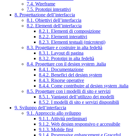
7.4. Wireframe
7.5. Prototipi interattivi
8. Progettazione dell’interfaccia
8.1. Obiettivi dell’interfaccia
8.2. Elementi dell’interfaccia
8.2.1. Elementi di composizione
8.2.2. Elementi interattivi
8.2.3. Elementi testuali (microtesti)
8.3. Progettare e costruire in alta fedeltà
8.3.1. Layout di pagina
8.3.2. Prototipi in alta fedeltà
8.4. Progettare con il design system .italia
8.4.1. Documentazione
8.4.2. Benefici del design system
8.4.3. Risorse operative
8.4.4. Come contribuire al design system .italia
8.5. Progettare con i modelli di sito e servizi
8.5.1. Vantaggi dell’utilizzo dei modelli
8.5.2. I modelli di sito e servizi disponibili
9. Sviluppo dell’interfaccia
9.1. Approccio allo sviluppo
9.1.1. Attività preliminari
9.1.2. Web design responsivo e accessibile
9.1.3. Mobile first
9.1.4. Progressive enhancement e Graceful