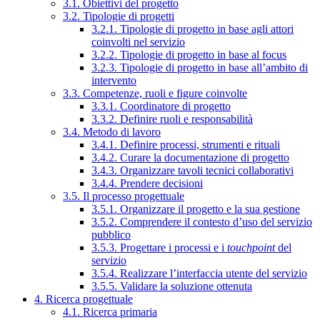
3.1. Obiettivi del progetto
3.2. Tipologie di progetti
3.2.1. Tipologie di progetto in base agli attori
coinvolti nel servizio
3.2.2. Tipologie di progetto in base al focus
3.2.3. Tipologie di progetto in base all’ambito di
intervento
3.3. Competenze, ruoli e figure coinvolte
3.3.1. Coordinatore di progetto
3.3.2. Definire ruoli e responsabilità
3.4. Metodo di lavoro
3.4.1. Definire processi, strumenti e rituali
3.4.2. Curare la documentazione di progetto
3.4.3. Organizzare tavoli tecnici collaborativi
3.4.4. Prendere decisioni
3.5. Il processo progettuale
3.5.1. Organizzare il progetto e la sua gestione
3.5.2. Comprendere il contesto d’uso del servizio
pubblico
3.5.3. Progettare i processi e i
touchpoint
del
servizio
3.5.4. Realizzare l’interfaccia utente del servizio
3.5.5. Validare la soluzione ottenuta
4. Ricerca progettuale
4.1. Ricerca primaria