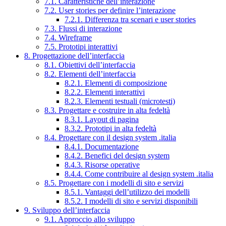
7.1. Caratteristiche dell’interazione
7.2. User stories per definire l’interazione
7.2.1. Differenza tra scenari e user stories
7.3. Flussi di interazione
7.4. Wireframe
7.5. Prototipi interattivi
8. Progettazione dell’interfaccia
8.1. Obiettivi dell’interfaccia
8.2. Elementi dell’interfaccia
8.2.1. Elementi di composizione
8.2.2. Elementi interattivi
8.2.3. Elementi testuali (microtesti)
8.3. Progettare e costruire in alta fedeltà
8.3.1. Layout di pagina
8.3.2. Prototipi in alta fedeltà
8.4. Progettare con il design system .italia
8.4.1. Documentazione
8.4.2. Benefici del design system
8.4.3. Risorse operative
8.4.4. Come contribuire al design system .italia
8.5. Progettare con i modelli di sito e servizi
8.5.1. Vantaggi dell’utilizzo dei modelli
8.5.2. I modelli di sito e servizi disponibili
9. Sviluppo dell’interfaccia
9.1. Approccio allo sviluppo