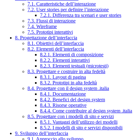
7.1. Caratteristiche dell’interazione
7.2. User stories per definire l’interazione
7.2.1. Differenza tra scenari e user stories
7.3. Flussi di interazione
7.4. Wireframe
7.5. Prototipi interattivi
8. Progettazione dell’interfaccia
8.1. Obiettivi dell’interfaccia
8.2. Elementi dell’interfaccia
8.2.1. Elementi di composizione
8.2.2. Elementi interattivi
8.2.3. Elementi testuali (microtesti)
8.3. Progettare e costruire in alta fedeltà
8.3.1. Layout di pagina
8.3.2. Prototipi in alta fedeltà
8.4. Progettare con il design system .italia
8.4.1. Documentazione
8.4.2. Benefici del design system
8.4.3. Risorse operative
8.4.4. Come contribuire al design system .italia
8.5. Progettare con i modelli di sito e servizi
8.5.1. Vantaggi dell’utilizzo dei modelli
8.5.2. I modelli di sito e servizi disponibili
9. Sviluppo dell’interfaccia
9.1. Approccio allo sviluppo