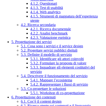
4.1.2. Questionari
4.1.3. Test di usabilità
4.1.4. Web analytics
4.1.5. Strumenti di mappatura dell’esperienza
utente
4.2. Ricerca secondaria
4.2.1. Ricerca documentale
4.2.2. Analisi benchmark
4.2.3. Valutazione euristica
5. Progettazione dei servizi
5.1. Cosa sono i servizi e il service design
5.2. Progettare servizi pubblici digitali
5.3. Definire il modello di servizio
5.3.1. Identificare gli attori coinvolti
5.3.2. Formulare la proposta di valore
5.3.3. Inquadrare gli elementi costitutivi del
servizio
5.4. Descrivere il funzionamento del servizio
5.4.1. Mappare l’ecosistema
5.4.2. Rappresentare i flussi di servizio
5.5. Co-progettare le soluzioni
5.5.1. Workshop di co-progettazione
6. Progettazione dei contenuti
6.1. Cos’è il content design
6.2. Ricerca utente sui contenuti e il linguaggio