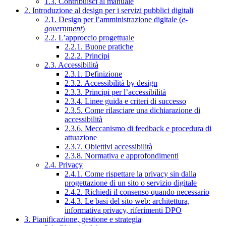
1.3. Contribuisci al manuale
2. Introduzione al design per i servizi pubblici digitali
2.1. Design per l’amministrazione digitale (
e-
government
)
2.2. L’approccio progettuale
2.2.1. Buone pratiche
2.2.2. Principi
2.3. Accessibilità
2.3.1. Definizione
2.3.2. Accessibilità by design
2.3.3. Principi per l’accessibilità
2.3.4. Linee guida e criteri di successo
2.3.5. Come rilasciare una dichiarazione di
accessibilità
2.3.6. Meccanismo di feedback e procedura di
attuazione
2.3.7. Obiettivi accessibilità
2.3.8. Normativa e approfondimenti
2.4. Privacy
2.4.1. Come rispettare la privacy sin dalla
progettazione di un sito o servizio digitale
2.4.2. Richiedi il consenso quando necessario
2.4.3. Le basi del sito web: architettura,
informativa privacy, riferimenti DPO
3. Pianificazione, gestione e strategia