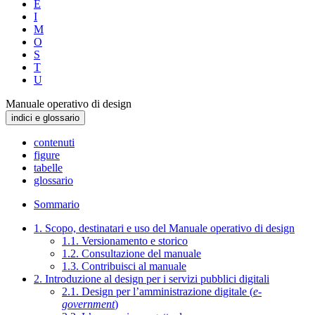
E
I
M
O
S
T
U
Manuale operativo di design
indici e glossario
contenuti
figure
tabelle
glossario
Sommario
1. Scopo, destinatari e uso del Manuale operativo di design
1.1. Versionamento e storico
1.2. Consultazione del manuale
1.3. Contribuisci al manuale
2. Introduzione al design per i servizi pubblici digitali
2.1. Design per l’amministrazione digitale (
e-
government
)