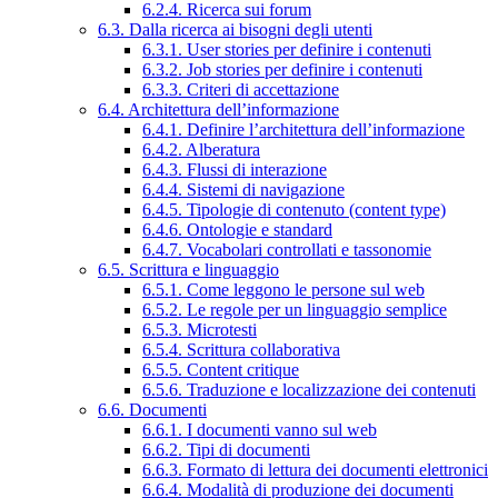
6.2.4. Ricerca sui forum
6.3. Dalla ricerca ai bisogni degli utenti
6.3.1. User stories per definire i contenuti
6.3.2. Job stories per definire i contenuti
6.3.3. Criteri di accettazione
6.4. Architettura dell’informazione
6.4.1. Definire l’architettura dell’informazione
6.4.2. Alberatura
6.4.3. Flussi di interazione
6.4.4. Sistemi di navigazione
6.4.5. Tipologie di contenuto (content type)
6.4.6. Ontologie e standard
6.4.7. Vocabolari controllati e tassonomie
6.5. Scrittura e linguaggio
6.5.1. Come leggono le persone sul web
6.5.2. Le regole per un linguaggio semplice
6.5.3. Microtesti
6.5.4. Scrittura collaborativa
6.5.5. Content critique
6.5.6. Traduzione e localizzazione dei contenuti
6.6. Documenti
6.6.1. I documenti vanno sul web
6.6.2. Tipi di documenti
6.6.3. Formato di lettura dei documenti elettronici
6.6.4. Modalità di produzione dei documenti