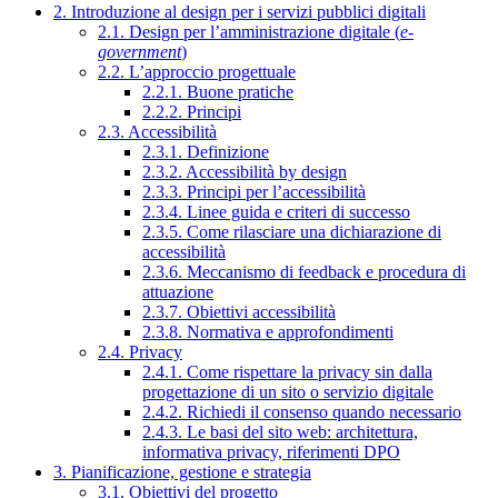
2. Introduzione al design per i servizi pubblici digitali
2.1. Design per l’amministrazione digitale (
e-
government
)
2.2. L’approccio progettuale
2.2.1. Buone pratiche
2.2.2. Principi
2.3. Accessibilità
2.3.1. Definizione
2.3.2. Accessibilità by design
2.3.3. Principi per l’accessibilità
2.3.4. Linee guida e criteri di successo
2.3.5. Come rilasciare una dichiarazione di
accessibilità
2.3.6. Meccanismo di feedback e procedura di
attuazione
2.3.7. Obiettivi accessibilità
2.3.8. Normativa e approfondimenti
2.4. Privacy
2.4.1. Come rispettare la privacy sin dalla
progettazione di un sito o servizio digitale
2.4.2. Richiedi il consenso quando necessario
2.4.3. Le basi del sito web: architettura,
informativa privacy, riferimenti DPO
3. Pianificazione, gestione e strategia
3.1. Obiettivi del progetto