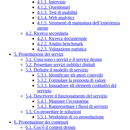
4.1.1. Interviste
4.1.2. Questionari
4.1.3. Test di usabilità
4.1.4. Web analytics
4.1.5. Strumenti di mappatura dell’esperienza
utente
4.2. Ricerca secondaria
4.2.1. Ricerca documentale
4.2.2. Analisi benchmark
4.2.3. Valutazione euristica
5. Progettazione dei servizi
5.1. Cosa sono i servizi e il service design
5.2. Progettare servizi pubblici digitali
5.3. Definire il modello di servizio
5.3.1. Identificare gli attori coinvolti
5.3.2. Formulare la proposta di valore
5.3.3. Inquadrare gli elementi costitutivi del
servizio
5.4. Descrivere il funzionamento del servizio
5.4.1. Mappare l’ecosistema
5.4.2. Rappresentare i flussi di servizio
5.5. Co-progettare le soluzioni
5.5.1. Workshop di co-progettazione
6. Progettazione dei contenuti
6.1. Cos’è il content design