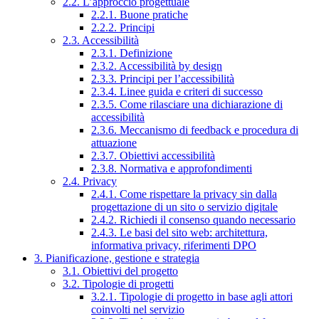
2.2. L’approccio progettuale
2.2.1. Buone pratiche
2.2.2. Principi
2.3. Accessibilità
2.3.1. Definizione
2.3.2. Accessibilità by design
2.3.3. Principi per l’accessibilità
2.3.4. Linee guida e criteri di successo
2.3.5. Come rilasciare una dichiarazione di
accessibilità
2.3.6. Meccanismo di feedback e procedura di
attuazione
2.3.7. Obiettivi accessibilità
2.3.8. Normativa e approfondimenti
2.4. Privacy
2.4.1. Come rispettare la privacy sin dalla
progettazione di un sito o servizio digitale
2.4.2. Richiedi il consenso quando necessario
2.4.3. Le basi del sito web: architettura,
informativa privacy, riferimenti DPO
3. Pianificazione, gestione e strategia
3.1. Obiettivi del progetto
3.2. Tipologie di progetti
3.2.1. Tipologie di progetto in base agli attori
coinvolti nel servizio