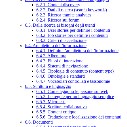
6.2.1. Content discovery
6.2.2. Dati di ricerca (search keywords)
6.2.3. Ricerca tramite analytics
6.2.4. Ricerca sui forum
6.3. Dalla ricerca ai bisogni degli utenti
6.3.1. User stories per definire i contenuti
6.3.2. Job stories per definire i contenuti
6.3.3. Criteri di accettazione
6.4. Architettura dell’informazione
6.4.1. Definire l’architettura dell’informazione
6.4.2. Alberatura
6.4.3. Flussi di interazione
6.4.4. Sistemi di navigazione
6.4.5. Tipologie di contenuto (content type)
6.4.6. Ontologie e standard
6.4.7. Vocabolari controllati e tassonomie
6.5. Scrittura e linguaggio
6.5.1. Come leggono le persone sul web
6.5.2. Le regole per un linguaggio semplice
6.5.3. Microtesti
6.5.4. Scrittura collaborativa
6.5.5. Content critique
6.5.6. Traduzione e localizzazione dei contenuti
6.6. Documenti