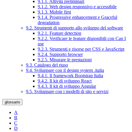
9.1.1. Attività preliminari
9.1.2. Web design responsivo e accessibile
9.1.3. Mobile first
9.1.4. Progressive enhancement e Graceful
degradation
9.2. Strumenti di supporto allo sviluppo del software
9.2.1. Feature detection
9.2.2. Verificare le feature disponibili con Can I
use
9.2.3. Strumenti e risorse per CSS e JavaScript
9.2.4. Supporto browser
9.2.5. Misurare le prestazioni
9.3. Catalogo del riuso
9.4. Sviluppare con il design system .italia
9.4.1. Il framework Bootstrap Italia
9.4.2. Il kit di sviluppo React
9.4.3. Il kit di sviluppo Angular
9.5. Sviluppare con i modelli di sito e servizi
glossario
A
B
C
D