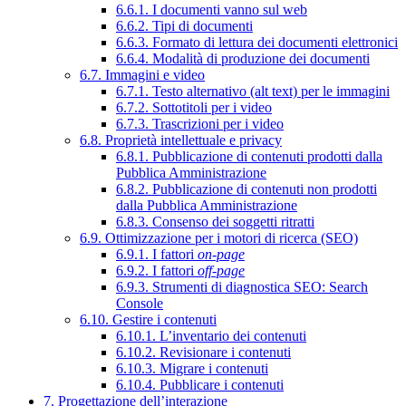
6.6.1. I documenti vanno sul web
6.6.2. Tipi di documenti
6.6.3. Formato di lettura dei documenti elettronici
6.6.4. Modalità di produzione dei documenti
6.7. Immagini e video
6.7.1. Testo alternativo (alt text) per le immagini
6.7.2. Sottotitoli per i video
6.7.3. Trascrizioni per i video
6.8. Proprietà intellettuale e privacy
6.8.1. Pubblicazione di contenuti prodotti dalla
Pubblica Amministrazione
6.8.2. Pubblicazione di contenuti non prodotti
dalla Pubblica Amministrazione
6.8.3. Consenso dei soggetti ritratti
6.9. Ottimizzazione per i motori di ricerca (SEO)
6.9.1. I fattori
on-page
6.9.2. I fattori
off-page
6.9.3. Strumenti di diagnostica SEO: Search
Console
6.10. Gestire i contenuti
6.10.1. L’inventario dei contenuti
6.10.2. Revisionare i contenuti
6.10.3. Migrare i contenuti
6.10.4. Pubblicare i contenuti
7. Progettazione dell’interazione