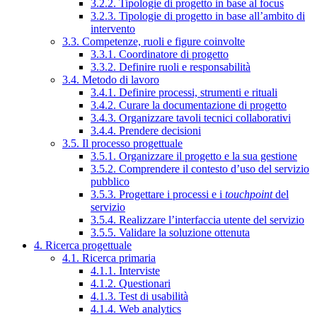
3.2.2. Tipologie di progetto in base al focus
3.2.3. Tipologie di progetto in base all’ambito di
intervento
3.3. Competenze, ruoli e figure coinvolte
3.3.1. Coordinatore di progetto
3.3.2. Definire ruoli e responsabilità
3.4. Metodo di lavoro
3.4.1. Definire processi, strumenti e rituali
3.4.2. Curare la documentazione di progetto
3.4.3. Organizzare tavoli tecnici collaborativi
3.4.4. Prendere decisioni
3.5. Il processo progettuale
3.5.1. Organizzare il progetto e la sua gestione
3.5.2. Comprendere il contesto d’uso del servizio
pubblico
3.5.3. Progettare i processi e i
touchpoint
del
servizio
3.5.4. Realizzare l’interfaccia utente del servizio
3.5.5. Validare la soluzione ottenuta
4. Ricerca progettuale
4.1. Ricerca primaria
4.1.1. Interviste
4.1.2. Questionari
4.1.3. Test di usabilità
4.1.4. Web analytics