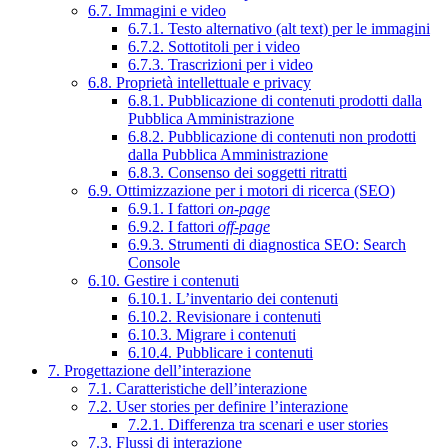
6.7. Immagini e video
6.7.1. Testo alternativo (alt text) per le immagini
6.7.2. Sottotitoli per i video
6.7.3. Trascrizioni per i video
6.8. Proprietà intellettuale e privacy
6.8.1. Pubblicazione di contenuti prodotti dalla
Pubblica Amministrazione
6.8.2. Pubblicazione di contenuti non prodotti
dalla Pubblica Amministrazione
6.8.3. Consenso dei soggetti ritratti
6.9. Ottimizzazione per i motori di ricerca (SEO)
6.9.1. I fattori
on-page
6.9.2. I fattori
off-page
6.9.3. Strumenti di diagnostica SEO: Search
Console
6.10. Gestire i contenuti
6.10.1. L’inventario dei contenuti
6.10.2. Revisionare i contenuti
6.10.3. Migrare i contenuti
6.10.4. Pubblicare i contenuti
7. Progettazione dell’interazione
7.1. Caratteristiche dell’interazione
7.2. User stories per definire l’interazione
7.2.1. Differenza tra scenari e user stories
7.3. Flussi di interazione