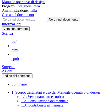
Manuale operativo di design
Progetto:
Designers Italia
Amministrazione:
italia
Cerca nel documento
Cerca nel documento
Informazioni
versione-corrente
Scarica
pdf
html
epub
Sorgente
Azioni
indice dei contenuti
Sommario
1. Scopo, destinatari e uso del Manuale operativo di design
1.1. Versionamento e storico
1.2. Consultazione del manuale
1.3. Contribuisci al manuale