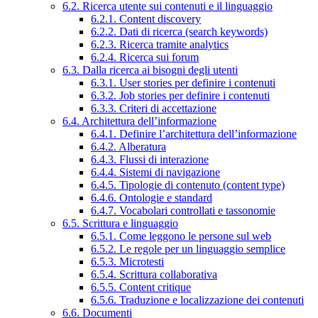
6.2. Ricerca utente sui contenuti e il linguaggio
6.2.1. Content discovery
6.2.2. Dati di ricerca (search keywords)
6.2.3. Ricerca tramite analytics
6.2.4. Ricerca sui forum
6.3. Dalla ricerca ai bisogni degli utenti
6.3.1. User stories per definire i contenuti
6.3.2. Job stories per definire i contenuti
6.3.3. Criteri di accettazione
6.4. Architettura dell’informazione
6.4.1. Definire l’architettura dell’informazione
6.4.2. Alberatura
6.4.3. Flussi di interazione
6.4.4. Sistemi di navigazione
6.4.5. Tipologie di contenuto (content type)
6.4.6. Ontologie e standard
6.4.7. Vocabolari controllati e tassonomie
6.5. Scrittura e linguaggio
6.5.1. Come leggono le persone sul web
6.5.2. Le regole per un linguaggio semplice
6.5.3. Microtesti
6.5.4. Scrittura collaborativa
6.5.5. Content critique
6.5.6. Traduzione e localizzazione dei contenuti
6.6. Documenti