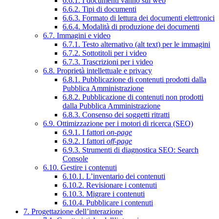
6.6.1. I documenti vanno sul web
6.6.2. Tipi di documenti
6.6.3. Formato di lettura dei documenti elettronici
6.6.4. Modalità di produzione dei documenti
6.7. Immagini e video
6.7.1. Testo alternativo (alt text) per le immagini
6.7.2. Sottotitoli per i video
6.7.3. Trascrizioni per i video
6.8. Proprietà intellettuale e privacy
6.8.1. Pubblicazione di contenuti prodotti dalla
Pubblica Amministrazione
6.8.2. Pubblicazione di contenuti non prodotti
dalla Pubblica Amministrazione
6.8.3. Consenso dei soggetti ritratti
6.9. Ottimizzazione per i motori di ricerca (SEO)
6.9.1. I fattori
on-page
6.9.2. I fattori
off-page
6.9.3. Strumenti di diagnostica SEO: Search
Console
6.10. Gestire i contenuti
6.10.1. L’inventario dei contenuti
6.10.2. Revisionare i contenuti
6.10.3. Migrare i contenuti
6.10.4. Pubblicare i contenuti
7. Progettazione dell’interazione