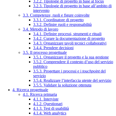
3.2.2. Tipologie di progetto in base al focus
3.2.3. Tipologie di progetto in base all’ambito di
intervento
3.3. Competenze, ruoli e figure coinvolte
3.3.1. Coordinatore di progetto
3.3.2. Definire ruoli e responsabilità
3.4. Metodo di lavoro
3.4.1. Definire processi, strumenti e rituali
3.4.2. Curare la documentazione di progetto
3.4.3. Organizzare tavoli tecnici collaborativi
3.4.4. Prendere decisioni
3.5. Il processo progettuale
3.5.1. Organizzare il progetto e la sua gestione
3.5.2. Comprendere il contesto d’uso del servizio
pubblico
3.5.3. Progettare i processi e i
touchpoint
del
servizio
3.5.4. Realizzare l’interfaccia utente del servizio
3.5.5. Validare la soluzione ottenuta
4. Ricerca progettuale
4.1. Ricerca primaria
4.1.1. Interviste
4.1.2. Questionari
4.1.3. Test di usabilità
4.1.4. Web analytics