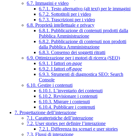
6.7. Immagini e video
6.7.1. Testo alternativo (alt text) per le immagini
6.7.2. Sottotitoli per i video
6.7.3. Trascrizioni per i video
6.8. Proprietà intellettuale e privacy
6.8.1. Pubblicazione di contenuti prodotti dalla
Pubblica Amministrazione
6.8.2. Pubblicazione di contenuti non prodotti
dalla Pubblica Amministrazione
6.8.3. Consenso dei soggetti ritratti
6.9. Ottimizzazione per i motori di ricerca (SEO)
6.9.1. I fattori
on-page
6.9.2. I fattori
off-page
6.9.3. Strumenti di diagnostica SEO: Search
Console
6.10. Gestire i contenuti
6.10.1. L’inventario dei contenuti
6.10.2. Revisionare i contenuti
6.10.3. Migrare i contenuti
6.10.4. Pubblicare i contenuti
7. Progettazione dell’interazione
7.1. Caratteristiche dell’interazione
7.2. User stories per definire l’interazione
7.2.1. Differenza tra scenari e user stories
7.3. Flussi di interazione