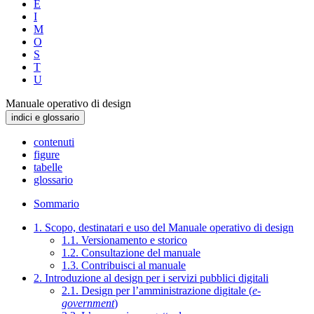
E
I
M
O
S
T
U
Manuale operativo di design
indici e glossario
contenuti
figure
tabelle
glossario
Sommario
1. Scopo, destinatari e uso del Manuale operativo di design
1.1. Versionamento e storico
1.2. Consultazione del manuale
1.3. Contribuisci al manuale
2. Introduzione al design per i servizi pubblici digitali
2.1. Design per l’amministrazione digitale (
e-
government
)