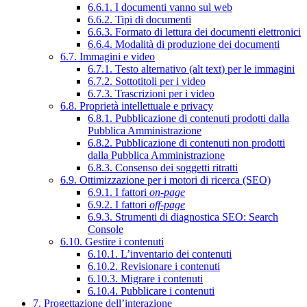
6.6.1. I documenti vanno sul web
6.6.2. Tipi di documenti
6.6.3. Formato di lettura dei documenti elettronici
6.6.4. Modalità di produzione dei documenti
6.7. Immagini e video
6.7.1. Testo alternativo (alt text) per le immagini
6.7.2. Sottotitoli per i video
6.7.3. Trascrizioni per i video
6.8. Proprietà intellettuale e privacy
6.8.1. Pubblicazione di contenuti prodotti dalla
Pubblica Amministrazione
6.8.2. Pubblicazione di contenuti non prodotti
dalla Pubblica Amministrazione
6.8.3. Consenso dei soggetti ritratti
6.9. Ottimizzazione per i motori di ricerca (SEO)
6.9.1. I fattori
on-page
6.9.2. I fattori
off-page
6.9.3. Strumenti di diagnostica SEO: Search
Console
6.10. Gestire i contenuti
6.10.1. L’inventario dei contenuti
6.10.2. Revisionare i contenuti
6.10.3. Migrare i contenuti
6.10.4. Pubblicare i contenuti
7. Progettazione dell’interazione