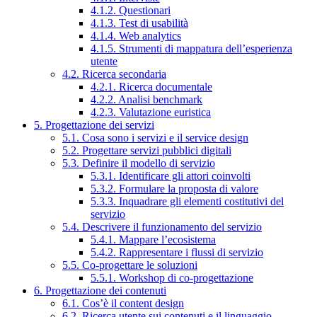
4.1.2. Questionari
4.1.3. Test di usabilità
4.1.4. Web analytics
4.1.5. Strumenti di mappatura dell’esperienza
utente
4.2. Ricerca secondaria
4.2.1. Ricerca documentale
4.2.2. Analisi benchmark
4.2.3. Valutazione euristica
5. Progettazione dei servizi
5.1. Cosa sono i servizi e il service design
5.2. Progettare servizi pubblici digitali
5.3. Definire il modello di servizio
5.3.1. Identificare gli attori coinvolti
5.3.2. Formulare la proposta di valore
5.3.3. Inquadrare gli elementi costitutivi del
servizio
5.4. Descrivere il funzionamento del servizio
5.4.1. Mappare l’ecosistema
5.4.2. Rappresentare i flussi di servizio
5.5. Co-progettare le soluzioni
5.5.1. Workshop di co-progettazione
6. Progettazione dei contenuti
6.1. Cos’è il content design
6.2. Ricerca utente sui contenuti e il linguaggio