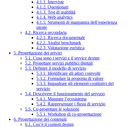
4.1.1. Interviste
4.1.2. Questionari
4.1.3. Test di usabilità
4.1.4. Web analytics
4.1.5. Strumenti di mappatura dell’esperienza
utente
4.2. Ricerca secondaria
4.2.1. Ricerca documentale
4.2.2. Analisi benchmark
4.2.3. Valutazione euristica
5. Progettazione dei servizi
5.1. Cosa sono i servizi e il service design
5.2. Progettare servizi pubblici digitali
5.3. Definire il modello di servizio
5.3.1. Identificare gli attori coinvolti
5.3.2. Formulare la proposta di valore
5.3.3. Inquadrare gli elementi costitutivi del
servizio
5.4. Descrivere il funzionamento del servizio
5.4.1. Mappare l’ecosistema
5.4.2. Rappresentare i flussi di servizio
5.5. Co-progettare le soluzioni
5.5.1. Workshop di co-progettazione
6. Progettazione dei contenuti
6.1. Cos’è il content design