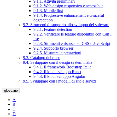
9.1.1. Attività preliminari
9.1.2. Web design responsivo e accessibile
9.1.3. Mobile first
9.1.4. Progressive enhancement e Graceful
degradation
9.2. Strumenti di supporto allo sviluppo del software
9.2.1. Feature detection
9.2.2. Verificare le feature disponibili con Can I
use
9.2.3. Strumenti e risorse per CSS e JavaScript
9.2.4. Supporto browser
9.2.5. Misurare le prestazioni
9.3. Catalogo del riuso
9.4. Sviluppare con il design system .italia
9.4.1. Il framework Bootstrap Italia
9.4.2. Il kit di sviluppo React
9.4.3. Il kit di sviluppo Angular
9.5. Sviluppare con i modelli di sito e servizi
glossario
A
B
C
D