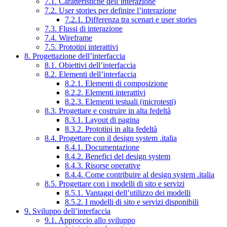
7.1. Caratteristiche dell’interazione
7.2. User stories per definire l’interazione
7.2.1. Differenza tra scenari e user stories
7.3. Flussi di interazione
7.4. Wireframe
7.5. Prototipi interattivi
8. Progettazione dell’interfaccia
8.1. Obiettivi dell’interfaccia
8.2. Elementi dell’interfaccia
8.2.1. Elementi di composizione
8.2.2. Elementi interattivi
8.2.3. Elementi testuali (microtesti)
8.3. Progettare e costruire in alta fedeltà
8.3.1. Layout di pagina
8.3.2. Prototipi in alta fedeltà
8.4. Progettare con il design system .italia
8.4.1. Documentazione
8.4.2. Benefici del design system
8.4.3. Risorse operative
8.4.4. Come contribuire al design system .italia
8.5. Progettare con i modelli di sito e servizi
8.5.1. Vantaggi dell’utilizzo dei modelli
8.5.2. I modelli di sito e servizi disponibili
9. Sviluppo dell’interfaccia
9.1. Approccio allo sviluppo