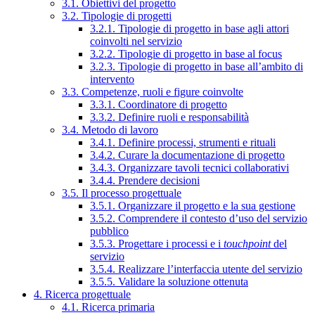
3.1. Obiettivi del progetto
3.2. Tipologie di progetti
3.2.1. Tipologie di progetto in base agli attori
coinvolti nel servizio
3.2.2. Tipologie di progetto in base al focus
3.2.3. Tipologie di progetto in base all’ambito di
intervento
3.3. Competenze, ruoli e figure coinvolte
3.3.1. Coordinatore di progetto
3.3.2. Definire ruoli e responsabilità
3.4. Metodo di lavoro
3.4.1. Definire processi, strumenti e rituali
3.4.2. Curare la documentazione di progetto
3.4.3. Organizzare tavoli tecnici collaborativi
3.4.4. Prendere decisioni
3.5. Il processo progettuale
3.5.1. Organizzare il progetto e la sua gestione
3.5.2. Comprendere il contesto d’uso del servizio
pubblico
3.5.3. Progettare i processi e i
touchpoint
del
servizio
3.5.4. Realizzare l’interfaccia utente del servizio
3.5.5. Validare la soluzione ottenuta
4. Ricerca progettuale
4.1. Ricerca primaria