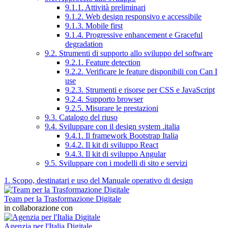
9.1.1. Attività preliminari
9.1.2. Web design responsivo e accessibile
9.1.3. Mobile first
9.1.4. Progressive enhancement e Graceful
degradation
9.2. Strumenti di supporto allo sviluppo del software
9.2.1. Feature detection
9.2.2. Verificare le feature disponibili con Can I
use
9.2.3. Strumenti e risorse per CSS e JavaScript
9.2.4. Supporto browser
9.2.5. Misurare le prestazioni
9.3. Catalogo del riuso
9.4. Sviluppare con il design system .italia
9.4.1. Il framework Bootstrap Italia
9.4.2. Il kit di sviluppo React
9.4.3. Il kit di sviluppo Angular
9.5. Sviluppare con i modelli di sito e servizi
1. Scopo, destinatari e uso del Manuale operativo di design
Team per la Trasformazione Digitale
in collaborazione con
Agenzia per l'Italia Digitale