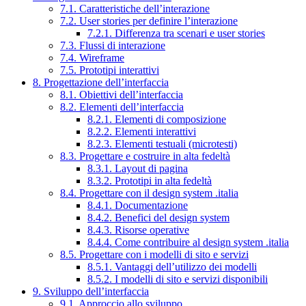
7.1. Caratteristiche dell’interazione
7.2. User stories per definire l’interazione
7.2.1. Differenza tra scenari e user stories
7.3. Flussi di interazione
7.4. Wireframe
7.5. Prototipi interattivi
8. Progettazione dell’interfaccia
8.1. Obiettivi dell’interfaccia
8.2. Elementi dell’interfaccia
8.2.1. Elementi di composizione
8.2.2. Elementi interattivi
8.2.3. Elementi testuali (microtesti)
8.3. Progettare e costruire in alta fedeltà
8.3.1. Layout di pagina
8.3.2. Prototipi in alta fedeltà
8.4. Progettare con il design system .italia
8.4.1. Documentazione
8.4.2. Benefici del design system
8.4.3. Risorse operative
8.4.4. Come contribuire al design system .italia
8.5. Progettare con i modelli di sito e servizi
8.5.1. Vantaggi dell’utilizzo dei modelli
8.5.2. I modelli di sito e servizi disponibili
9. Sviluppo dell’interfaccia
9.1. Approccio allo sviluppo