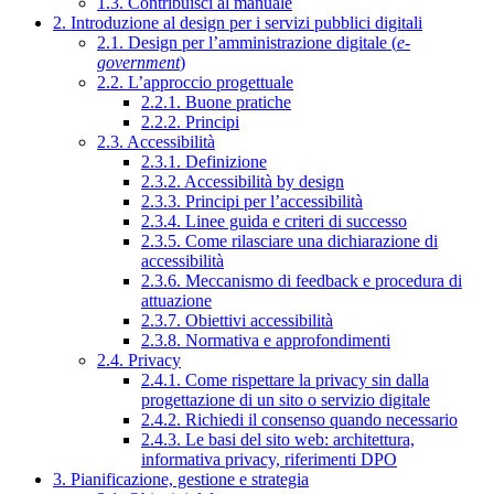
1.3. Contribuisci al manuale
2. Introduzione al design per i servizi pubblici digitali
2.1. Design per l’amministrazione digitale (
e-
government
)
2.2. L’approccio progettuale
2.2.1. Buone pratiche
2.2.2. Principi
2.3. Accessibilità
2.3.1. Definizione
2.3.2. Accessibilità by design
2.3.3. Principi per l’accessibilità
2.3.4. Linee guida e criteri di successo
2.3.5. Come rilasciare una dichiarazione di
accessibilità
2.3.6. Meccanismo di feedback e procedura di
attuazione
2.3.7. Obiettivi accessibilità
2.3.8. Normativa e approfondimenti
2.4. Privacy
2.4.1. Come rispettare la privacy sin dalla
progettazione di un sito o servizio digitale
2.4.2. Richiedi il consenso quando necessario
2.4.3. Le basi del sito web: architettura,
informativa privacy, riferimenti DPO
3. Pianificazione, gestione e strategia