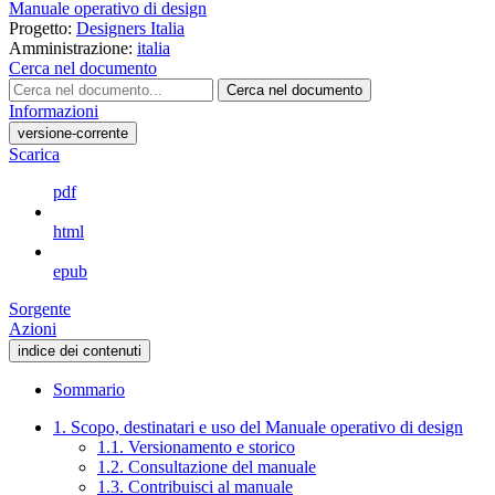
Manuale operativo di design
Progetto:
Designers Italia
Amministrazione:
italia
Cerca nel documento
Cerca nel documento
Informazioni
versione-corrente
Scarica
pdf
html
epub
Sorgente
Azioni
indice dei contenuti
Sommario
1. Scopo, destinatari e uso del Manuale operativo di design
1.1. Versionamento e storico
1.2. Consultazione del manuale
1.3. Contribuisci al manuale