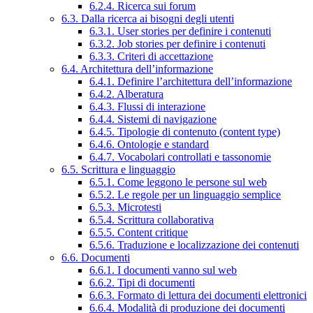
6.2.4. Ricerca sui forum
6.3. Dalla ricerca ai bisogni degli utenti
6.3.1. User stories per definire i contenuti
6.3.2. Job stories per definire i contenuti
6.3.3. Criteri di accettazione
6.4. Architettura dell’informazione
6.4.1. Definire l’architettura dell’informazione
6.4.2. Alberatura
6.4.3. Flussi di interazione
6.4.4. Sistemi di navigazione
6.4.5. Tipologie di contenuto (content type)
6.4.6. Ontologie e standard
6.4.7. Vocabolari controllati e tassonomie
6.5. Scrittura e linguaggio
6.5.1. Come leggono le persone sul web
6.5.2. Le regole per un linguaggio semplice
6.5.3. Microtesti
6.5.4. Scrittura collaborativa
6.5.5. Content critique
6.5.6. Traduzione e localizzazione dei contenuti
6.6. Documenti
6.6.1. I documenti vanno sul web
6.6.2. Tipi di documenti
6.6.3. Formato di lettura dei documenti elettronici
6.6.4. Modalità di produzione dei documenti