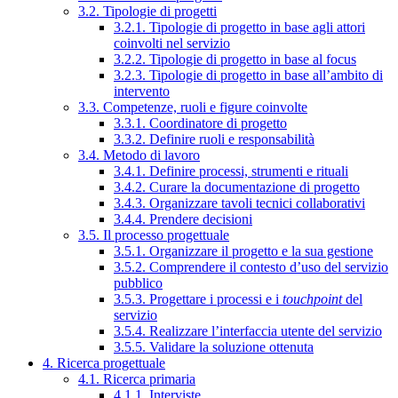
3.2. Tipologie di progetti
3.2.1. Tipologie di progetto in base agli attori
coinvolti nel servizio
3.2.2. Tipologie di progetto in base al focus
3.2.3. Tipologie di progetto in base all’ambito di
intervento
3.3. Competenze, ruoli e figure coinvolte
3.3.1. Coordinatore di progetto
3.3.2. Definire ruoli e responsabilità
3.4. Metodo di lavoro
3.4.1. Definire processi, strumenti e rituali
3.4.2. Curare la documentazione di progetto
3.4.3. Organizzare tavoli tecnici collaborativi
3.4.4. Prendere decisioni
3.5. Il processo progettuale
3.5.1. Organizzare il progetto e la sua gestione
3.5.2. Comprendere il contesto d’uso del servizio
pubblico
3.5.3. Progettare i processi e i
touchpoint
del
servizio
3.5.4. Realizzare l’interfaccia utente del servizio
3.5.5. Validare la soluzione ottenuta
4. Ricerca progettuale
4.1. Ricerca primaria
4.1.1. Interviste