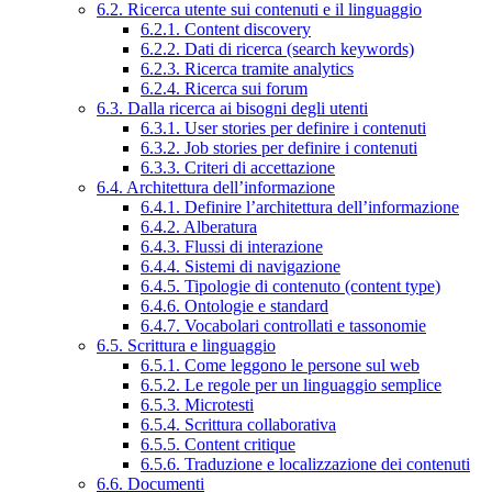
6.2. Ricerca utente sui contenuti e il linguaggio
6.2.1. Content discovery
6.2.2. Dati di ricerca (search keywords)
6.2.3. Ricerca tramite analytics
6.2.4. Ricerca sui forum
6.3. Dalla ricerca ai bisogni degli utenti
6.3.1. User stories per definire i contenuti
6.3.2. Job stories per definire i contenuti
6.3.3. Criteri di accettazione
6.4. Architettura dell’informazione
6.4.1. Definire l’architettura dell’informazione
6.4.2. Alberatura
6.4.3. Flussi di interazione
6.4.4. Sistemi di navigazione
6.4.5. Tipologie di contenuto (content type)
6.4.6. Ontologie e standard
6.4.7. Vocabolari controllati e tassonomie
6.5. Scrittura e linguaggio
6.5.1. Come leggono le persone sul web
6.5.2. Le regole per un linguaggio semplice
6.5.3. Microtesti
6.5.4. Scrittura collaborativa
6.5.5. Content critique
6.5.6. Traduzione e localizzazione dei contenuti
6.6. Documenti