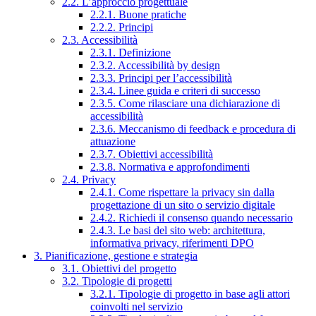
2.2. L’approccio progettuale
2.2.1. Buone pratiche
2.2.2. Principi
2.3. Accessibilità
2.3.1. Definizione
2.3.2. Accessibilità by design
2.3.3. Principi per l’accessibilità
2.3.4. Linee guida e criteri di successo
2.3.5. Come rilasciare una dichiarazione di
accessibilità
2.3.6. Meccanismo di feedback e procedura di
attuazione
2.3.7. Obiettivi accessibilità
2.3.8. Normativa e approfondimenti
2.4. Privacy
2.4.1. Come rispettare la privacy sin dalla
progettazione di un sito o servizio digitale
2.4.2. Richiedi il consenso quando necessario
2.4.3. Le basi del sito web: architettura,
informativa privacy, riferimenti DPO
3. Pianificazione, gestione e strategia
3.1. Obiettivi del progetto
3.2. Tipologie di progetti
3.2.1. Tipologie di progetto in base agli attori
coinvolti nel servizio