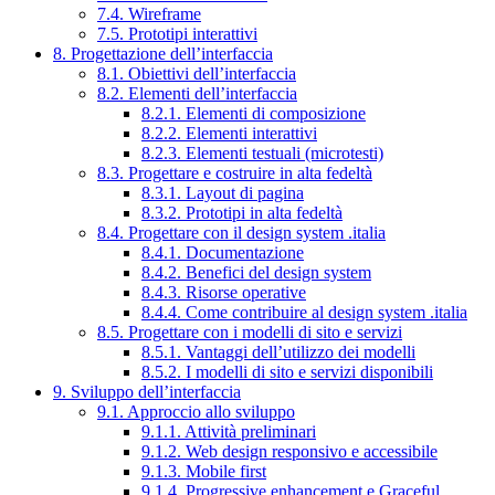
7.4. Wireframe
7.5. Prototipi interattivi
8. Progettazione dell’interfaccia
8.1. Obiettivi dell’interfaccia
8.2. Elementi dell’interfaccia
8.2.1. Elementi di composizione
8.2.2. Elementi interattivi
8.2.3. Elementi testuali (microtesti)
8.3. Progettare e costruire in alta fedeltà
8.3.1. Layout di pagina
8.3.2. Prototipi in alta fedeltà
8.4. Progettare con il design system .italia
8.4.1. Documentazione
8.4.2. Benefici del design system
8.4.3. Risorse operative
8.4.4. Come contribuire al design system .italia
8.5. Progettare con i modelli di sito e servizi
8.5.1. Vantaggi dell’utilizzo dei modelli
8.5.2. I modelli di sito e servizi disponibili
9. Sviluppo dell’interfaccia
9.1. Approccio allo sviluppo
9.1.1. Attività preliminari
9.1.2. Web design responsivo e accessibile
9.1.3. Mobile first
9.1.4. Progressive enhancement e Graceful