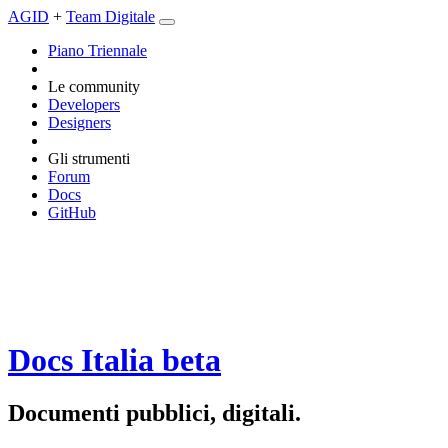
AGID
+
Team Digitale
Piano Triennale
Le community
Developers
Designers
Gli strumenti
Forum
Docs
GitHub
Docs Italia
beta
Documenti pubblici, digitali.