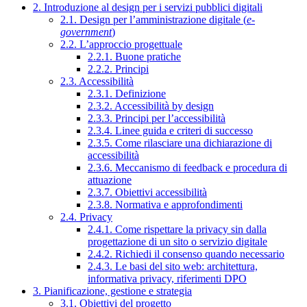
2. Introduzione al design per i servizi pubblici digitali
2.1. Design per l’amministrazione digitale (
e-
government
)
2.2. L’approccio progettuale
2.2.1. Buone pratiche
2.2.2. Principi
2.3. Accessibilità
2.3.1. Definizione
2.3.2. Accessibilità by design
2.3.3. Principi per l’accessibilità
2.3.4. Linee guida e criteri di successo
2.3.5. Come rilasciare una dichiarazione di
accessibilità
2.3.6. Meccanismo di feedback e procedura di
attuazione
2.3.7. Obiettivi accessibilità
2.3.8. Normativa e approfondimenti
2.4. Privacy
2.4.1. Come rispettare la privacy sin dalla
progettazione di un sito o servizio digitale
2.4.2. Richiedi il consenso quando necessario
2.4.3. Le basi del sito web: architettura,
informativa privacy, riferimenti DPO
3. Pianificazione, gestione e strategia
3.1. Obiettivi del progetto