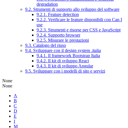
degradation
9.2. Strumenti di supporto allo sviluppo del software
9.2.1. Feature detection
9.2.2. Verificare le feature disponibili con Can I
use
9.2.3. Strumenti e risorse per CSS e JavaScript
9.2.4. Supporto browser
9.2.5. Misurare le prestazioni
9.3. Catalogo del riuso
9.4. Sviluppare con il design system .italia
9.4.1. Il framework Bootstrap Italia
9.4.2. Il kit di sviluppo React
9.4.3. Il kit di sviluppo Angular
9.5. Sviluppare con i modelli di sito e servizi
None
None
A
B
C
D
E
I
M