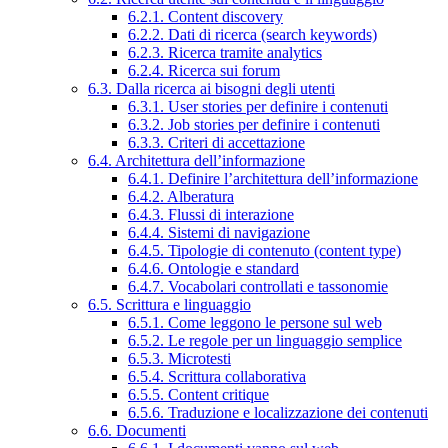
6.2.1. Content discovery
6.2.2. Dati di ricerca (search keywords)
6.2.3. Ricerca tramite analytics
6.2.4. Ricerca sui forum
6.3. Dalla ricerca ai bisogni degli utenti
6.3.1. User stories per definire i contenuti
6.3.2. Job stories per definire i contenuti
6.3.3. Criteri di accettazione
6.4. Architettura dell’informazione
6.4.1. Definire l’architettura dell’informazione
6.4.2. Alberatura
6.4.3. Flussi di interazione
6.4.4. Sistemi di navigazione
6.4.5. Tipologie di contenuto (content type)
6.4.6. Ontologie e standard
6.4.7. Vocabolari controllati e tassonomie
6.5. Scrittura e linguaggio
6.5.1. Come leggono le persone sul web
6.5.2. Le regole per un linguaggio semplice
6.5.3. Microtesti
6.5.4. Scrittura collaborativa
6.5.5. Content critique
6.5.6. Traduzione e localizzazione dei contenuti
6.6. Documenti