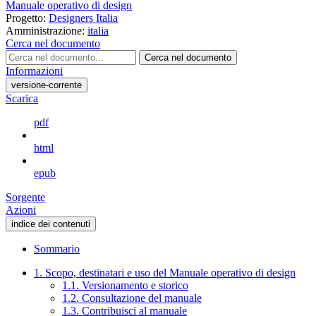
Manuale operativo di design
Progetto:
Designers Italia
Amministrazione:
italia
Cerca nel documento
Cerca nel documento
Informazioni
versione-corrente
Scarica
pdf
html
epub
Sorgente
Azioni
indice dei contenuti
Sommario
1. Scopo, destinatari e uso del Manuale operativo di design
1.1. Versionamento e storico
1.2. Consultazione del manuale
1.3. Contribuisci al manuale