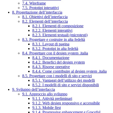
7.4. Wireframe
7.5. Prototipi interattivi
8. Progettazione dell’interfaccia
8.1. Obiettivi dell’interfaccia
8.2. Elementi dell’interfaccia
8.2.1. Elementi di composizione
8.2.2. Elementi interattivi
8.2.3. Elementi testuali (microtesti)
8.3. Progettare e costruire in alta fedeltà
8.3.1. Layout di pagina
8.3.2. Prototipi in alta fedeltà
8.4. Progettare con il design system .italia
8.4.1. Documentazione
8.4.2. Benefici del design system
8.4.3. Risorse operative
8.4.4. Come contribuire al design system .italia
8.5. Progettare con i modelli di sito e servizi
8.5.1. Vantaggi dell’utilizzo dei modelli
8.5.2. I modelli di sito e servizi disponibili
9. Sviluppo dell’interfaccia
9.1. Approccio allo sviluppo
9.1.1. Attività preliminari
9.1.2. Web design responsivo e accessibile
9.1.3. Mobile first
9.1.4. Progressive enhancement e Graceful