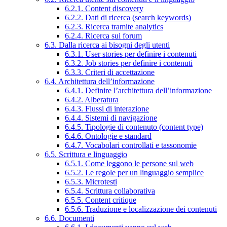
6.2.1. Content discovery
6.2.2. Dati di ricerca (search keywords)
6.2.3. Ricerca tramite analytics
6.2.4. Ricerca sui forum
6.3. Dalla ricerca ai bisogni degli utenti
6.3.1. User stories per definire i contenuti
6.3.2. Job stories per definire i contenuti
6.3.3. Criteri di accettazione
6.4. Architettura dell’informazione
6.4.1. Definire l’architettura dell’informazione
6.4.2. Alberatura
6.4.3. Flussi di interazione
6.4.4. Sistemi di navigazione
6.4.5. Tipologie di contenuto (content type)
6.4.6. Ontologie e standard
6.4.7. Vocabolari controllati e tassonomie
6.5. Scrittura e linguaggio
6.5.1. Come leggono le persone sul web
6.5.2. Le regole per un linguaggio semplice
6.5.3. Microtesti
6.5.4. Scrittura collaborativa
6.5.5. Content critique
6.5.6. Traduzione e localizzazione dei contenuti
6.6. Documenti