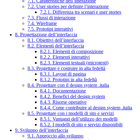
7.1. Caratteristiche dell’interazione
7.2. User stories per definire l’interazione
7.2.1. Differenza tra scenari e user stories
7.3. Flussi di interazione
7.4. Wireframe
7.5. Prototipi interattivi
8. Progettazione dell’interfaccia
8.1. Obiettivi dell’interfaccia
8.2. Elementi dell’interfaccia
8.2.1. Elementi di composizione
8.2.2. Elementi interattivi
8.2.3. Elementi testuali (microtesti)
8.3. Progettare e costruire in alta fedeltà
8.3.1. Layout di pagina
8.3.2. Prototipi in alta fedeltà
8.4. Progettare con il design system .italia
8.4.1. Documentazione
8.4.2. Benefici del design system
8.4.3. Risorse operative
8.4.4. Come contribuire al design system .italia
8.5. Progettare con i modelli di sito e servizi
8.5.1. Vantaggi dell’utilizzo dei modelli
8.5.2. I modelli di sito e servizi disponibili
9. Sviluppo dell’interfaccia
9.1. Approccio allo sviluppo