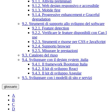
9.1.1. Attività preliminari
9.1.2. Web design responsivo e accessibile
9.1.3. Mobile first
9.1.4. Progressive enhancement e Graceful
degradation
9.2. Strumenti di supporto allo sviluppo del software
9.2.1. Feature detection
9.2.2. Verificare le feature disponibili con Can I
use
9.2.3. Strumenti e risorse per CSS e JavaScript
9.2.4. Supporto browser
9.2.5. Misurare le prestazioni
9.3. Catalogo del riuso
9.4. Sviluppare con il design system .italia
9.4.1. Il framework Bootstrap Italia
9.4.2. Il kit di sviluppo React
9.4.3. Il kit di sviluppo Angular
9.5. Sviluppare con i modelli di sito e servizi
glossario
A
B
C
D