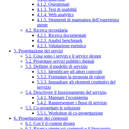
4.1.2. Questionari
4.1.3. Test di usabilità
4.1.4. Web analytics
4.1.5. Strumenti di mappatura dell’esperienza
utente
4.2. Ricerca secondaria
4.2.1. Ricerca documentale
4.2.2. Analisi benchmark
4.2.3. Valutazione euristica
5. Progettazione dei servizi
5.1. Cosa sono i servizi e il service design
5.2. Progettare servizi pubblici digitali
5.3. Definire il modello di servizio
5.3.1. Identificare gli attori coinvolti
5.3.2. Formulare la proposta di valore
5.3.3. Inquadrare gli elementi costitutivi del
servizio
5.4. Descrivere il funzionamento del servizio
5.4.1. Mappare l’ecosistema
5.4.2. Rappresentare i flussi di servizio
5.5. Co-progettare le soluzioni
5.5.1. Workshop di co-progettazione
6. Progettazione dei contenuti
6.1. Cos’è il content design
6.2. Ricerca utente sui contenuti e il linguaggio