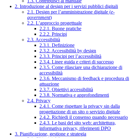
1.3. Contribuisci al manuale
2. Introduzione al design per i servizi pubblici digitali
2.1. Design per l’amministrazione digitale (
e-
government
)
2.2. L’approccio progettuale
2.2.1. Buone pratiche
2.2.2. Principi
2.3. Accessibilità
2.3.1. Definizione
2.3.2. Accessibilità by design
2.3.3. Principi per l’accessibilità
2.3.4. Linee guida e criteri di successo
2.3.5. Come rilasciare una dichiarazione di
accessibilità
2.3.6. Meccanismo di feedback e procedura di
attuazione
2.3.7. Obiettivi accessibilità
2.3.8. Normativa e approfondimenti
2.4. Privacy
2.4.1. Come rispettare la privacy sin dalla
progettazione di un sito o servizio digitale
2.4.2. Richiedi il consenso quando necessario
2.4.3. Le basi del sito web: architettura,
informativa privacy, riferimenti DPO
3. Pianificazione, gestione e strategia