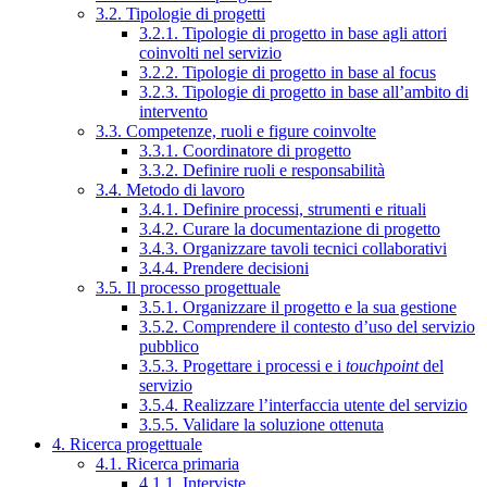
3.2. Tipologie di progetti
3.2.1. Tipologie di progetto in base agli attori
coinvolti nel servizio
3.2.2. Tipologie di progetto in base al focus
3.2.3. Tipologie di progetto in base all’ambito di
intervento
3.3. Competenze, ruoli e figure coinvolte
3.3.1. Coordinatore di progetto
3.3.2. Definire ruoli e responsabilità
3.4. Metodo di lavoro
3.4.1. Definire processi, strumenti e rituali
3.4.2. Curare la documentazione di progetto
3.4.3. Organizzare tavoli tecnici collaborativi
3.4.4. Prendere decisioni
3.5. Il processo progettuale
3.5.1. Organizzare il progetto e la sua gestione
3.5.2. Comprendere il contesto d’uso del servizio
pubblico
3.5.3. Progettare i processi e i
touchpoint
del
servizio
3.5.4. Realizzare l’interfaccia utente del servizio
3.5.5. Validare la soluzione ottenuta
4. Ricerca progettuale
4.1. Ricerca primaria
4.1.1. Interviste