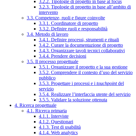
3.2.2. Tipologie di progetto in base al focus
3.2.3. Tipologie di progetto in base all’ambito di
intervento
3.3. Competenze, ruoli e figure coinvolte
3.3.1. Coordinatore di progetto
3.3.2. Definire ruoli e responsabilità
3.4. Metodo di lavoro
3.4.1. Definire processi, strumenti e rituali
3.4.2. Curare la documentazione di progetto
3.4.3. Organizzare tavoli tecnici collaborativi
3.4.4. Prendere decisioni
3.5. Il processo progettuale
3.5.1. Organizzare il progetto e la sua gestione
3.5.2. Comprendere il contesto d’uso del servizio
pubblico
3.5.3. Progettare i processi e i
touchpoint
del
servizio
3.5.4. Realizzare l’interfaccia utente del servizio
3.5.5. Validare la soluzione ottenuta
4. Ricerca progettuale
4.1. Ricerca primaria
4.1.1. Interviste
4.1.2. Questionari
4.1.3. Test di usabilità
4.1.4. Web analytics