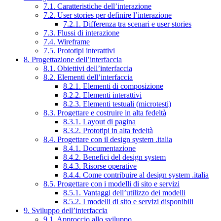
7.1. Caratteristiche dell’interazione
7.2. User stories per definire l’interazione
7.2.1. Differenza tra scenari e user stories
7.3. Flussi di interazione
7.4. Wireframe
7.5. Prototipi interattivi
8. Progettazione dell’interfaccia
8.1. Obiettivi dell’interfaccia
8.2. Elementi dell’interfaccia
8.2.1. Elementi di composizione
8.2.2. Elementi interattivi
8.2.3. Elementi testuali (microtesti)
8.3. Progettare e costruire in alta fedeltà
8.3.1. Layout di pagina
8.3.2. Prototipi in alta fedeltà
8.4. Progettare con il design system .italia
8.4.1. Documentazione
8.4.2. Benefici del design system
8.4.3. Risorse operative
8.4.4. Come contribuire al design system .italia
8.5. Progettare con i modelli di sito e servizi
8.5.1. Vantaggi dell’utilizzo dei modelli
8.5.2. I modelli di sito e servizi disponibili
9. Sviluppo dell’interfaccia
9.1. Approccio allo sviluppo