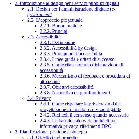
2. Introduzione al design per i servizi pubblici digitali
2.1. Design per l’amministrazione digitale (
e-
government
)
2.2. L’approccio progettuale
2.2.1. Buone pratiche
2.2.2. Principi
2.3. Accessibilità
2.3.1. Definizione
2.3.2. Accessibilità by design
2.3.3. Principi per l’accessibilità
2.3.4. Linee guida e criteri di successo
2.3.5. Come rilasciare una dichiarazione di
accessibilità
2.3.6. Meccanismo di feedback e procedura di
attuazione
2.3.7. Obiettivi accessibilità
2.3.8. Normativa e approfondimenti
2.4. Privacy
2.4.1. Come rispettare la privacy sin dalla
progettazione di un sito o servizio digitale
2.4.2. Richiedi il consenso quando necessario
2.4.3. Le basi del sito web: architettura,
informativa privacy, riferimenti DPO
3. Pianificazione, gestione e strategia
3.1. Obiettivi del progetto