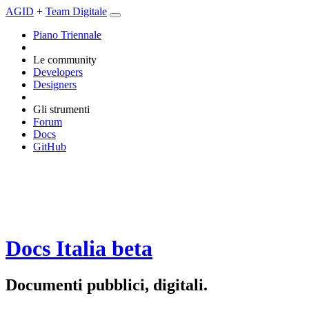
AGID
+
Team Digitale
Piano Triennale
Le community
Developers
Designers
Gli strumenti
Forum
Docs
GitHub
Docs Italia
beta
Documenti pubblici, digitali.