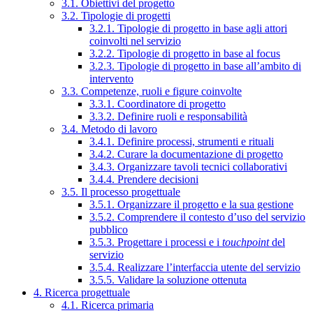
3.1. Obiettivi del progetto
3.2. Tipologie di progetti
3.2.1. Tipologie di progetto in base agli attori
coinvolti nel servizio
3.2.2. Tipologie di progetto in base al focus
3.2.3. Tipologie di progetto in base all’ambito di
intervento
3.3. Competenze, ruoli e figure coinvolte
3.3.1. Coordinatore di progetto
3.3.2. Definire ruoli e responsabilità
3.4. Metodo di lavoro
3.4.1. Definire processi, strumenti e rituali
3.4.2. Curare la documentazione di progetto
3.4.3. Organizzare tavoli tecnici collaborativi
3.4.4. Prendere decisioni
3.5. Il processo progettuale
3.5.1. Organizzare il progetto e la sua gestione
3.5.2. Comprendere il contesto d’uso del servizio
pubblico
3.5.3. Progettare i processi e i
touchpoint
del
servizio
3.5.4. Realizzare l’interfaccia utente del servizio
3.5.5. Validare la soluzione ottenuta
4. Ricerca progettuale
4.1. Ricerca primaria