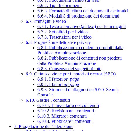
6.6.1. I documenti vanno sul web
6.6.2. Tipi di documenti
6.6.3. Formato di lettura dei documenti elettronici
6.6.4. Modalità di produzione dei documenti
6.7. Immagini e video
6.7.1. Testo alternativo (alt text) per le immagini
6.7.2. Sottotitoli per i video
6.7.3. Trascrizioni per i video
6.8. Proprietà intellettuale e privacy
6.8.1. Pubblicazione di contenuti prodotti dalla
Pubblica Amministrazione
6.8.2. Pubblicazione di contenuti non prodotti
dalla Pubblica Amministrazione
6.8.3. Consenso dei soggetti ritratti
6.9. Ottimizzazione per i motori di ricerca (SEO)
6.9.1. I fattori
on-page
6.9.2. I fattori
off-page
6.9.3. Strumenti di diagnostica SEO: Search
Console
6.10. Gestire i contenuti
6.10.1. L’inventario dei contenuti
6.10.2. Revisionare i contenuti
6.10.3. Migrare i contenuti
6.10.4. Pubblicare i contenuti
7. Progettazione dell’interazione