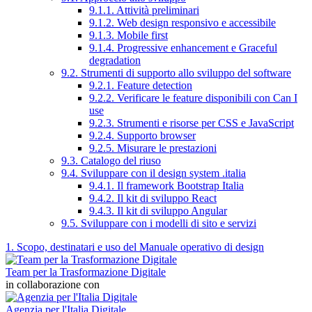
9.1.1. Attività preliminari
9.1.2. Web design responsivo e accessibile
9.1.3. Mobile first
9.1.4. Progressive enhancement e Graceful
degradation
9.2. Strumenti di supporto allo sviluppo del software
9.2.1. Feature detection
9.2.2. Verificare le feature disponibili con Can I
use
9.2.3. Strumenti e risorse per CSS e JavaScript
9.2.4. Supporto browser
9.2.5. Misurare le prestazioni
9.3. Catalogo del riuso
9.4. Sviluppare con il design system .italia
9.4.1. Il framework Bootstrap Italia
9.4.2. Il kit di sviluppo React
9.4.3. Il kit di sviluppo Angular
9.5. Sviluppare con i modelli di sito e servizi
1. Scopo, destinatari e uso del Manuale operativo di design
Team per la Trasformazione Digitale
in collaborazione con
Agenzia per l'Italia Digitale