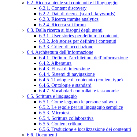
6.2. Ricerca utente sui contenuti e il linguaggio
6.2.1. Content discovery
6.2.2. Dati di ricerca (search keywords)
6.2.3. Ricerca tramite analytics
6.2.4. Ricerca sui forum
6.3. Dalla ricerca ai bisogni degli utenti
6.3.1. User stories per definire i contenuti
6.3.2. Job stories per definire i contenuti
6.3.3. Criteri di accettazione
6.4. Architettura dell’informazione
6.4.1. Definire l’architettura dell’informazione
6.4.2. Alberatura
6.4.3. Flussi di interazione
6.4.4. Sistemi di navigazione
6.4.5. Tipologie di contenuto (content type)
6.4.6. Ontologie e standard
6.4.7. Vocabolari controllati e tassonomie
6.5. Scrittura e linguaggio
6.5.1. Come leggono le persone sul web
6.5.2. Le regole per un linguaggio semplice
6.5.3. Microtesti
6.5.4. Scrittura collaborativa
6.5.5. Content critique
6.5.6. Traduzione e localizzazione dei contenuti
6.6. Documenti