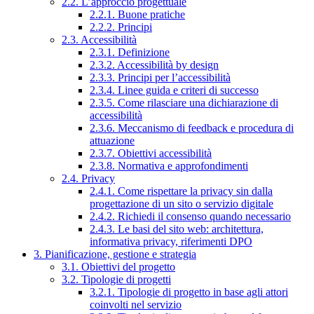
2.2. L’approccio progettuale
2.2.1. Buone pratiche
2.2.2. Principi
2.3. Accessibilità
2.3.1. Definizione
2.3.2. Accessibilità by design
2.3.3. Principi per l’accessibilità
2.3.4. Linee guida e criteri di successo
2.3.5. Come rilasciare una dichiarazione di
accessibilità
2.3.6. Meccanismo di feedback e procedura di
attuazione
2.3.7. Obiettivi accessibilità
2.3.8. Normativa e approfondimenti
2.4. Privacy
2.4.1. Come rispettare la privacy sin dalla
progettazione di un sito o servizio digitale
2.4.2. Richiedi il consenso quando necessario
2.4.3. Le basi del sito web: architettura,
informativa privacy, riferimenti DPO
3. Pianificazione, gestione e strategia
3.1. Obiettivi del progetto
3.2. Tipologie di progetti
3.2.1. Tipologie di progetto in base agli attori
coinvolti nel servizio