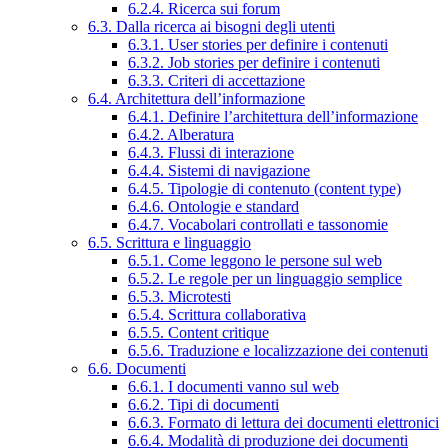
6.2.4. Ricerca sui forum
6.3. Dalla ricerca ai bisogni degli utenti
6.3.1. User stories per definire i contenuti
6.3.2. Job stories per definire i contenuti
6.3.3. Criteri di accettazione
6.4. Architettura dell’informazione
6.4.1. Definire l’architettura dell’informazione
6.4.2. Alberatura
6.4.3. Flussi di interazione
6.4.4. Sistemi di navigazione
6.4.5. Tipologie di contenuto (content type)
6.4.6. Ontologie e standard
6.4.7. Vocabolari controllati e tassonomie
6.5. Scrittura e linguaggio
6.5.1. Come leggono le persone sul web
6.5.2. Le regole per un linguaggio semplice
6.5.3. Microtesti
6.5.4. Scrittura collaborativa
6.5.5. Content critique
6.5.6. Traduzione e localizzazione dei contenuti
6.6. Documenti
6.6.1. I documenti vanno sul web
6.6.2. Tipi di documenti
6.6.3. Formato di lettura dei documenti elettronici
6.6.4. Modalità di produzione dei documenti