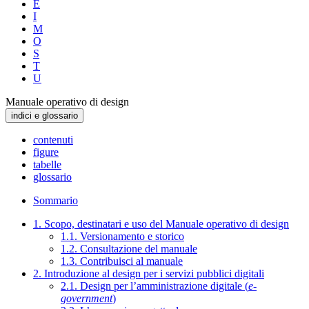
E
I
M
O
S
T
U
Manuale operativo di design
indici e glossario
contenuti
figure
tabelle
glossario
Sommario
1. Scopo, destinatari e uso del Manuale operativo di design
1.1. Versionamento e storico
1.2. Consultazione del manuale
1.3. Contribuisci al manuale
2. Introduzione al design per i servizi pubblici digitali
2.1. Design per l’amministrazione digitale (
e-
government
)