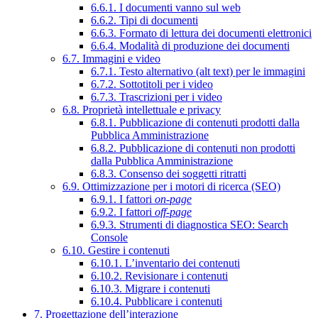
6.6.1. I documenti vanno sul web
6.6.2. Tipi di documenti
6.6.3. Formato di lettura dei documenti elettronici
6.6.4. Modalità di produzione dei documenti
6.7. Immagini e video
6.7.1. Testo alternativo (alt text) per le immagini
6.7.2. Sottotitoli per i video
6.7.3. Trascrizioni per i video
6.8. Proprietà intellettuale e privacy
6.8.1. Pubblicazione di contenuti prodotti dalla
Pubblica Amministrazione
6.8.2. Pubblicazione di contenuti non prodotti
dalla Pubblica Amministrazione
6.8.3. Consenso dei soggetti ritratti
6.9. Ottimizzazione per i motori di ricerca (SEO)
6.9.1. I fattori
on-page
6.9.2. I fattori
off-page
6.9.3. Strumenti di diagnostica SEO: Search
Console
6.10. Gestire i contenuti
6.10.1. L’inventario dei contenuti
6.10.2. Revisionare i contenuti
6.10.3. Migrare i contenuti
6.10.4. Pubblicare i contenuti
7. Progettazione dell’interazione