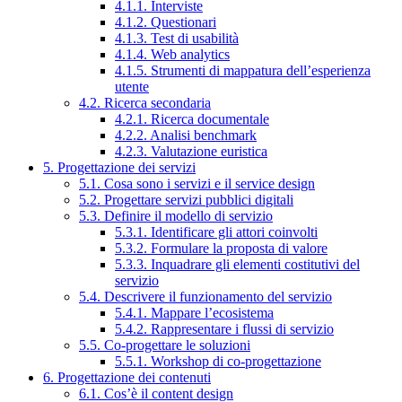
4.1.1. Interviste
4.1.2. Questionari
4.1.3. Test di usabilità
4.1.4. Web analytics
4.1.5. Strumenti di mappatura dell’esperienza
utente
4.2. Ricerca secondaria
4.2.1. Ricerca documentale
4.2.2. Analisi benchmark
4.2.3. Valutazione euristica
5. Progettazione dei servizi
5.1. Cosa sono i servizi e il service design
5.2. Progettare servizi pubblici digitali
5.3. Definire il modello di servizio
5.3.1. Identificare gli attori coinvolti
5.3.2. Formulare la proposta di valore
5.3.3. Inquadrare gli elementi costitutivi del
servizio
5.4. Descrivere il funzionamento del servizio
5.4.1. Mappare l’ecosistema
5.4.2. Rappresentare i flussi di servizio
5.5. Co-progettare le soluzioni
5.5.1. Workshop di co-progettazione
6. Progettazione dei contenuti
6.1. Cos’è il content design