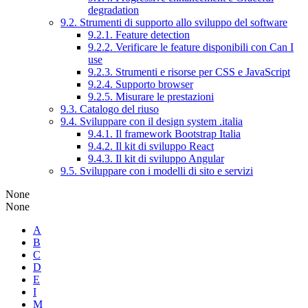
degradation
9.2. Strumenti di supporto allo sviluppo del software
9.2.1. Feature detection
9.2.2. Verificare le feature disponibili con Can I
use
9.2.3. Strumenti e risorse per CSS e JavaScript
9.2.4. Supporto browser
9.2.5. Misurare le prestazioni
9.3. Catalogo del riuso
9.4. Sviluppare con il design system .italia
9.4.1. Il framework Bootstrap Italia
9.4.2. Il kit di sviluppo React
9.4.3. Il kit di sviluppo Angular
9.5. Sviluppare con i modelli di sito e servizi
None
None
A
B
C
D
E
I
M