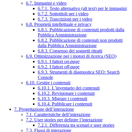
6.7. Immagini e video
6.7.1. Testo alternativo (alt text) per le immagini
6.7.2. Sottotitoli per i video
6.7.3. Trascrizioni per i video
6.8. Proprietà intellettuale e privacy
6.8.1. Pubblicazione di contenuti prodotti dalla
Pubblica Amministrazione
6.8.2. Pubblicazione di contenuti non prodotti
dalla Pubblica Amministrazione
6.8.3. Consenso dei soggetti ritratti
6.9. Ottimizzazione per i motori di ricerca (SEO)
6.9.1. I fattori
on-page
6.9.2. I fattori
off-page
6.9.3. Strumenti di diagnostica SEO: Search
Console
6.10. Gestire i contenuti
6.10.1. L’inventario dei contenuti
6.10.2. Revisionare i contenuti
6.10.3. Migrare i contenuti
6.10.4. Pubblicare i contenuti
7. Progettazione dell’interazione
7.1. Caratteristiche dell’interazione
7.2. User stories per definire l’interazione
7.2.1. Differenza tra scenari e user stories
7.3. Flussi di interazione