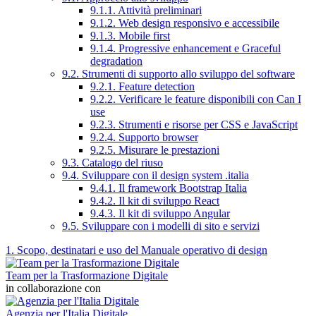
9.1.1. Attività preliminari
9.1.2. Web design responsivo e accessibile
9.1.3. Mobile first
9.1.4. Progressive enhancement e Graceful
degradation
9.2. Strumenti di supporto allo sviluppo del software
9.2.1. Feature detection
9.2.2. Verificare le feature disponibili con Can I
use
9.2.3. Strumenti e risorse per CSS e JavaScript
9.2.4. Supporto browser
9.2.5. Misurare le prestazioni
9.3. Catalogo del riuso
9.4. Sviluppare con il design system .italia
9.4.1. Il framework Bootstrap Italia
9.4.2. Il kit di sviluppo React
9.4.3. Il kit di sviluppo Angular
9.5. Sviluppare con i modelli di sito e servizi
1. Scopo, destinatari e uso del Manuale operativo di design
Team per la Trasformazione Digitale
in collaborazione con
Agenzia per l'Italia Digitale