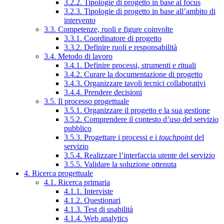
3.2.2. Tipologie di progetto in base al focus
3.2.3. Tipologie di progetto in base all’ambito di
intervento
3.3. Competenze, ruoli e figure coinvolte
3.3.1. Coordinatore di progetto
3.3.2. Definire ruoli e responsabilità
3.4. Metodo di lavoro
3.4.1. Definire processi, strumenti e rituali
3.4.2. Curare la documentazione di progetto
3.4.3. Organizzare tavoli tecnici collaborativi
3.4.4. Prendere decisioni
3.5. Il processo progettuale
3.5.1. Organizzare il progetto e la sua gestione
3.5.2. Comprendere il contesto d’uso del servizio
pubblico
3.5.3. Progettare i processi e i
touchpoint
del
servizio
3.5.4. Realizzare l’interfaccia utente del servizio
3.5.5. Validare la soluzione ottenuta
4. Ricerca progettuale
4.1. Ricerca primaria
4.1.1. Interviste
4.1.2. Questionari
4.1.3. Test di usabilità
4.1.4. Web analytics