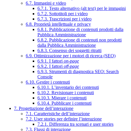
6.7. Immagini e video
6.7.1. Testo alternativo (alt text) per le immagini
6.7.2. Sottotitoli per i video
6.7.3. Trascrizioni per i video
6.8. Proprietà intellettuale e privacy
6.8.1. Pubblicazione di contenuti prodotti dalla
Pubblica Amministrazione
6.8.2. Pubblicazione di contenuti non prodotti
dalla Pubblica Amministrazione
6.8.3. Consenso dei soggetti ritratti
6.9. Ottimizzazione per i motori di ricerca (SEO)
6.9.1. I fattori
on-page
6.9.2. I fattori
off-page
6.9.3. Strumenti di diagnostica SEO: Search
Console
6.10. Gestire i contenuti
6.10.1. L’inventario dei contenuti
6.10.2. Revisionare i contenuti
6.10.3. Migrare i contenuti
6.10.4. Pubblicare i contenuti
7. Progettazione dell’interazione
7.1. Caratteristiche dell’interazione
7.2. User stories per definire l’interazione
7.2.1. Differenza tra scenari e user stories
7.3. Flussi di interazione