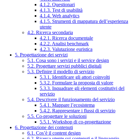
4.1.2. Questionari
4.1.3. Test di usabilità
4.1.4. Web analytics
4.1.5. Strumenti di mappatura dell’esperienza
utente
4.2. Ricerca secondaria
4.2.1. Ricerca documentale
4.2.2. Analisi benchmark
4.2.3. Valutazione euristica
5. Progettazione dei servizi
5.1. Cosa sono i servizi e il service design
5.2. Progettare servizi pubblici digitali
5.3. Definire il modello di servizio
5.3.1. Identificare gli attori coinvolti
5.3.2. Formulare la proposta di valore
5.3.3. Inquadrare gli elementi costitutivi del
servizio
5.4. Descrivere il funzionamento del servizio
5.4.1. Mappare l’ecosistema
5.4.2. Rappresentare i flussi di servizio
5.5. Co-progettare le soluzioni
5.5.1. Workshop di co-progettazione
6. Progettazione dei contenuti
6.1. Cos’è il content design
6.2. Ricerca utente sui contenuti e il linguaggio