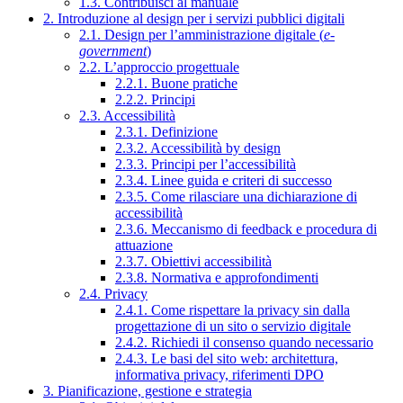
1.3. Contribuisci al manuale
2. Introduzione al design per i servizi pubblici digitali
2.1. Design per l’amministrazione digitale (
e-
government
)
2.2. L’approccio progettuale
2.2.1. Buone pratiche
2.2.2. Principi
2.3. Accessibilità
2.3.1. Definizione
2.3.2. Accessibilità by design
2.3.3. Principi per l’accessibilità
2.3.4. Linee guida e criteri di successo
2.3.5. Come rilasciare una dichiarazione di
accessibilità
2.3.6. Meccanismo di feedback e procedura di
attuazione
2.3.7. Obiettivi accessibilità
2.3.8. Normativa e approfondimenti
2.4. Privacy
2.4.1. Come rispettare la privacy sin dalla
progettazione di un sito o servizio digitale
2.4.2. Richiedi il consenso quando necessario
2.4.3. Le basi del sito web: architettura,
informativa privacy, riferimenti DPO
3. Pianificazione, gestione e strategia