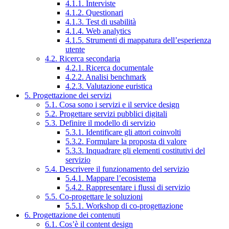
4.1.1. Interviste
4.1.2. Questionari
4.1.3. Test di usabilità
4.1.4. Web analytics
4.1.5. Strumenti di mappatura dell’esperienza
utente
4.2. Ricerca secondaria
4.2.1. Ricerca documentale
4.2.2. Analisi benchmark
4.2.3. Valutazione euristica
5. Progettazione dei servizi
5.1. Cosa sono i servizi e il service design
5.2. Progettare servizi pubblici digitali
5.3. Definire il modello di servizio
5.3.1. Identificare gli attori coinvolti
5.3.2. Formulare la proposta di valore
5.3.3. Inquadrare gli elementi costitutivi del
servizio
5.4. Descrivere il funzionamento del servizio
5.4.1. Mappare l’ecosistema
5.4.2. Rappresentare i flussi di servizio
5.5. Co-progettare le soluzioni
5.5.1. Workshop di co-progettazione
6. Progettazione dei contenuti
6.1. Cos’è il content design