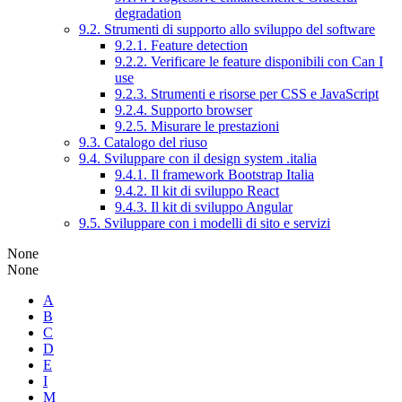
degradation
9.2. Strumenti di supporto allo sviluppo del software
9.2.1. Feature detection
9.2.2. Verificare le feature disponibili con Can I
use
9.2.3. Strumenti e risorse per CSS e JavaScript
9.2.4. Supporto browser
9.2.5. Misurare le prestazioni
9.3. Catalogo del riuso
9.4. Sviluppare con il design system .italia
9.4.1. Il framework Bootstrap Italia
9.4.2. Il kit di sviluppo React
9.4.3. Il kit di sviluppo Angular
9.5. Sviluppare con i modelli di sito e servizi
None
None
A
B
C
D
E
I
M