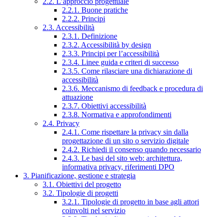
2.2. L’approccio progettuale
2.2.1. Buone pratiche
2.2.2. Principi
2.3. Accessibilità
2.3.1. Definizione
2.3.2. Accessibilità by design
2.3.3. Principi per l’accessibilità
2.3.4. Linee guida e criteri di successo
2.3.5. Come rilasciare una dichiarazione di
accessibilità
2.3.6. Meccanismo di feedback e procedura di
attuazione
2.3.7. Obiettivi accessibilità
2.3.8. Normativa e approfondimenti
2.4. Privacy
2.4.1. Come rispettare la privacy sin dalla
progettazione di un sito o servizio digitale
2.4.2. Richiedi il consenso quando necessario
2.4.3. Le basi del sito web: architettura,
informativa privacy, riferimenti DPO
3. Pianificazione, gestione e strategia
3.1. Obiettivi del progetto
3.2. Tipologie di progetti
3.2.1. Tipologie di progetto in base agli attori
coinvolti nel servizio