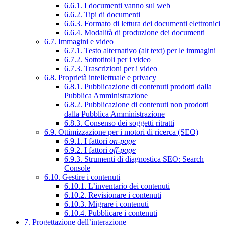
6.6.1. I documenti vanno sul web
6.6.2. Tipi di documenti
6.6.3. Formato di lettura dei documenti elettronici
6.6.4. Modalità di produzione dei documenti
6.7. Immagini e video
6.7.1. Testo alternativo (alt text) per le immagini
6.7.2. Sottotitoli per i video
6.7.3. Trascrizioni per i video
6.8. Proprietà intellettuale e privacy
6.8.1. Pubblicazione di contenuti prodotti dalla
Pubblica Amministrazione
6.8.2. Pubblicazione di contenuti non prodotti
dalla Pubblica Amministrazione
6.8.3. Consenso dei soggetti ritratti
6.9. Ottimizzazione per i motori di ricerca (SEO)
6.9.1. I fattori
on-page
6.9.2. I fattori
off-page
6.9.3. Strumenti di diagnostica SEO: Search
Console
6.10. Gestire i contenuti
6.10.1. L’inventario dei contenuti
6.10.2. Revisionare i contenuti
6.10.3. Migrare i contenuti
6.10.4. Pubblicare i contenuti
7. Progettazione dell’interazione