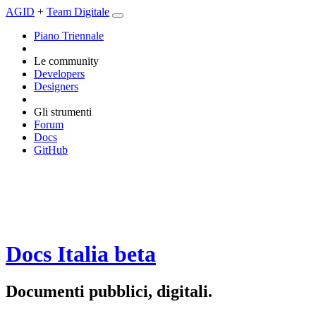
AGID
+
Team Digitale
Piano Triennale
Le community
Developers
Designers
Gli strumenti
Forum
Docs
GitHub
Docs Italia
beta
Documenti pubblici, digitali.