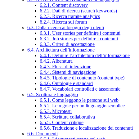
6.2.1. Content discovery
6.2.2. Dati di ricerca (search keywords)
6.2.3. Ricerca tramite analytics
6.2.4. Ricerca sui forum
6.3. Dalla ricerca ai bisogni degli utenti
6.3.1. User stories per definire i contenuti
6.3.2. Job stories per definire i contenuti
6.3.3. Criteri di accettazione
6.4. Architettura dell’informazione
6.4.1. Definire l’architettura dell’informazione
6.4.2. Alberatura
6.4.3. Flussi di interazione
6.4.4. Sistemi di navigazione
6.4.5. Tipologie di contenuto (content type)
6.4.6. Ontologie e standard
6.4.7. Vocabolari controllati e tassonomie
6.5. Scrittura e linguaggio
6.5.1. Come leggono le persone sul web
6.5.2. Le regole per un linguaggio semplice
6.5.3. Microtesti
6.5.4. Scrittura collaborativa
6.5.5. Content critique
6.5.6. Traduzione e localizzazione dei contenuti
6.6. Documenti