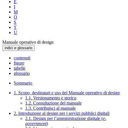
E
I
M
O
S
T
U
Manuale operativo di design
indici e glossario
contenuti
figure
tabelle
glossario
Sommario
1. Scopo, destinatari e uso del Manuale operativo di design
1.1. Versionamento e storico
1.2. Consultazione del manuale
1.3. Contribuisci al manuale
2. Introduzione al design per i servizi pubblici digitali
2.1. Design per l’amministrazione digitale (
e-
government
)