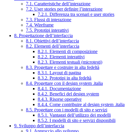
7.1. Caratteristiche dell’interazione
7.2. User stories per definire l’interazione
7.2.1. Differenza tra scenari e user stories
7.3. Flussi di interazione
7.4. Wireframe
7.5. Prototipi interattivi
8. Progettazione dell’interfaccia
8.1. Obiettivi dell’interfaccia
8.2. Elementi dell’interfaccia
8.2.1. Elementi di composizione
8.2.2. Elementi interattivi
8.2.3. Elementi testuali (microtesti)
8.3. Progettare e costruire in alta fedeltà
8.3.1. Layout di pagina
8.3.2. Prototipi in alta fedeltà
8.4. Progettare con il design system .italia
8.4.1. Documentazione
8.4.2. Benefici del design system
8.4.3. Risorse operative
8.4.4. Come contribuire al design system .italia
8.5. Progettare con i modelli di sito e servizi
8.5.1. Vantaggi dell’utilizzo dei modelli
8.5.2. I modelli di sito e servizi disponibili
9. Sviluppo dell’interfaccia
9.1. Approccio allo sviluppo