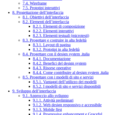
7.4. Wireframe
7.5. Prototipi interattivi
8. Progettazione dell’interfaccia
8.1. Obiettivi dell’interfaccia
8.2. Elementi dell’interfaccia
8.2.1. Elementi di composizione
8.2.2. Elementi interattivi
8.2.3. Elementi testuali (microtesti)
8.3. Progettare e costruire in alta fedeltà
8.3.1. Layout di pagina
8.3.2. Prototipi in alta fedeltà
8.4. Progettare con il design system .italia
8.4.1. Documentazione
8.4.2. Benefici del design system
8.4.3. Risorse operative
8.4.4. Come contribuire al design system .italia
8.5. Progettare con i modelli di sito e servizi
8.5.1. Vantaggi dell’utilizzo dei modelli
8.5.2. I modelli di sito e servizi disponibili
9. Sviluppo dell’interfaccia
9.1. Approccio allo sviluppo
9.1.1. Attività preliminari
9.1.2. Web design responsivo e accessibile
9.1.3. Mobile first
9.1.4. Progressive enhancement e Graceful