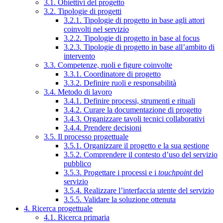
3.1. Obiettivi del progetto
3.2. Tipologie di progetti
3.2.1. Tipologie di progetto in base agli attori
coinvolti nel servizio
3.2.2. Tipologie di progetto in base al focus
3.2.3. Tipologie di progetto in base all’ambito di
intervento
3.3. Competenze, ruoli e figure coinvolte
3.3.1. Coordinatore di progetto
3.3.2. Definire ruoli e responsabilità
3.4. Metodo di lavoro
3.4.1. Definire processi, strumenti e rituali
3.4.2. Curare la documentazione di progetto
3.4.3. Organizzare tavoli tecnici collaborativi
3.4.4. Prendere decisioni
3.5. Il processo progettuale
3.5.1. Organizzare il progetto e la sua gestione
3.5.2. Comprendere il contesto d’uso del servizio
pubblico
3.5.3. Progettare i processi e i
touchpoint
del
servizio
3.5.4. Realizzare l’interfaccia utente del servizio
3.5.5. Validare la soluzione ottenuta
4. Ricerca progettuale
4.1. Ricerca primaria