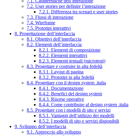
7.1. Caratteristiche dell’interazione
7.2. User stories per definire l’interazione
7.2.1. Differenza tra scenari e user stories
7.3. Flussi di interazione
7.4. Wireframe
7.5. Prototipi interattivi
8. Progettazione dell’interfaccia
8.1. Obiettivi dell’interfaccia
8.2. Elementi dell’interfaccia
8.2.1. Elementi di composizione
8.2.2. Elementi interattivi
8.2.3. Elementi testuali (microtesti)
8.3. Progettare e costruire in alta fedeltà
8.3.1. Layout di pagina
8.3.2. Prototipi in alta fedeltà
8.4. Progettare con il design system .italia
8.4.1. Documentazione
8.4.2. Benefici del design system
8.4.3. Risorse operative
8.4.4. Come contribuire al design system .italia
8.5. Progettare con i modelli di sito e servizi
8.5.1. Vantaggi dell’utilizzo dei modelli
8.5.2. I modelli di sito e servizi disponibili
9. Sviluppo dell’interfaccia
9.1. Approccio allo sviluppo