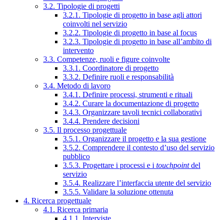
3.2. Tipologie di progetti
3.2.1. Tipologie di progetto in base agli attori
coinvolti nel servizio
3.2.2. Tipologie di progetto in base al focus
3.2.3. Tipologie di progetto in base all’ambito di
intervento
3.3. Competenze, ruoli e figure coinvolte
3.3.1. Coordinatore di progetto
3.3.2. Definire ruoli e responsabilità
3.4. Metodo di lavoro
3.4.1. Definire processi, strumenti e rituali
3.4.2. Curare la documentazione di progetto
3.4.3. Organizzare tavoli tecnici collaborativi
3.4.4. Prendere decisioni
3.5. Il processo progettuale
3.5.1. Organizzare il progetto e la sua gestione
3.5.2. Comprendere il contesto d’uso del servizio
pubblico
3.5.3. Progettare i processi e i
touchpoint
del
servizio
3.5.4. Realizzare l’interfaccia utente del servizio
3.5.5. Validare la soluzione ottenuta
4. Ricerca progettuale
4.1. Ricerca primaria
4.1.1. Interviste