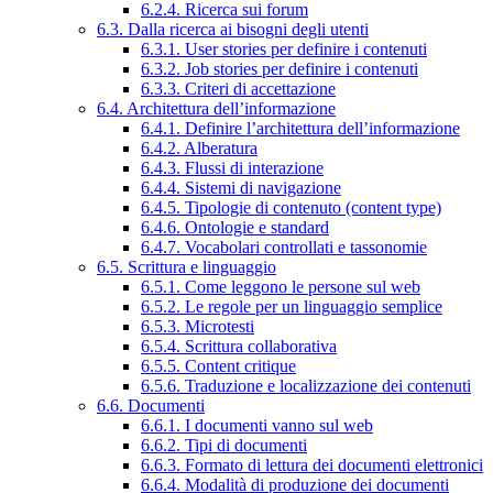
6.2.4. Ricerca sui forum
6.3. Dalla ricerca ai bisogni degli utenti
6.3.1. User stories per definire i contenuti
6.3.2. Job stories per definire i contenuti
6.3.3. Criteri di accettazione
6.4. Architettura dell’informazione
6.4.1. Definire l’architettura dell’informazione
6.4.2. Alberatura
6.4.3. Flussi di interazione
6.4.4. Sistemi di navigazione
6.4.5. Tipologie di contenuto (content type)
6.4.6. Ontologie e standard
6.4.7. Vocabolari controllati e tassonomie
6.5. Scrittura e linguaggio
6.5.1. Come leggono le persone sul web
6.5.2. Le regole per un linguaggio semplice
6.5.3. Microtesti
6.5.4. Scrittura collaborativa
6.5.5. Content critique
6.5.6. Traduzione e localizzazione dei contenuti
6.6. Documenti
6.6.1. I documenti vanno sul web
6.6.2. Tipi di documenti
6.6.3. Formato di lettura dei documenti elettronici
6.6.4. Modalità di produzione dei documenti