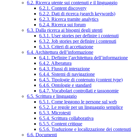
6.2. Ricerca utente sui contenuti e il linguaggio
6.2.1. Content discovery
6.2.2. Dati di ricerca (search keywords)
6.2.3. Ricerca tramite analytics
6.2.4. Ricerca sui forum
6.3. Dalla ricerca ai bisogni degli utenti
6.3.1. User stories per definire i contenuti
6.3.2. Job stories per definire i contenuti
6.3.3. Criteri di accettazione
6.4. Architettura dell’informazione
6.4.1. Definire l’architettura dell’informazione
6.4.2. Alberatura
6.4.3. Flussi di interazione
6.4.4. Sistemi di navigazione
6.4.5. Tipologie di contenuto (content type)
6.4.6. Ontologie e standard
6.4.7. Vocabolari controllati e tassonomie
6.5. Scrittura e linguaggio
6.5.1. Come leggono le persone sul web
6.5.2. Le regole per un linguaggio semplice
6.5.3. Microtesti
6.5.4. Scrittura collaborativa
6.5.5. Content critique
6.5.6. Traduzione e localizzazione dei contenuti
6.6. Documenti