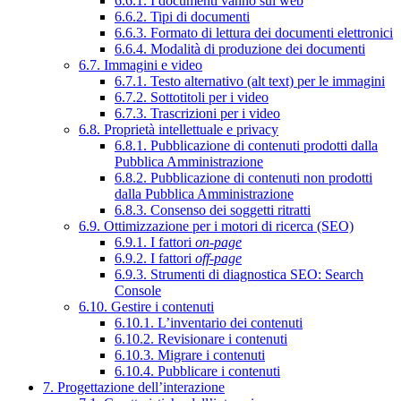
6.6.1. I documenti vanno sul web
6.6.2. Tipi di documenti
6.6.3. Formato di lettura dei documenti elettronici
6.6.4. Modalità di produzione dei documenti
6.7. Immagini e video
6.7.1. Testo alternativo (alt text) per le immagini
6.7.2. Sottotitoli per i video
6.7.3. Trascrizioni per i video
6.8. Proprietà intellettuale e privacy
6.8.1. Pubblicazione di contenuti prodotti dalla
Pubblica Amministrazione
6.8.2. Pubblicazione di contenuti non prodotti
dalla Pubblica Amministrazione
6.8.3. Consenso dei soggetti ritratti
6.9. Ottimizzazione per i motori di ricerca (SEO)
6.9.1. I fattori
on-page
6.9.2. I fattori
off-page
6.9.3. Strumenti di diagnostica SEO: Search
Console
6.10. Gestire i contenuti
6.10.1. L’inventario dei contenuti
6.10.2. Revisionare i contenuti
6.10.3. Migrare i contenuti
6.10.4. Pubblicare i contenuti
7. Progettazione dell’interazione