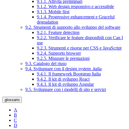
9.1.1. Attività preliminari
9.1.2. Web design responsivo e accessibile
9.1.3. Mobile first
9.1.4. Progressive enhancement e Graceful
degradation
9.2. Strumenti di supporto allo sviluppo del software
9.2.1. Feature detection
9.2.2. Verificare le feature disponibili con Can I
use
9.2.3. Strumenti e risorse per CSS e JavaScript
9.2.4. Supporto browser
9.2.5. Misurare le prestazioni
9.3. Catalogo del riuso
9.4. Sviluppare con il design system .italia
9.4.1. Il framework Bootstrap Italia
9.4.2. Il kit di sviluppo React
9.4.3. Il kit di sviluppo Angular
9.5. Sviluppare con i modelli di sito e servizi
glossario
A
B
C
D