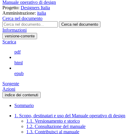
Manuale operativo di design
Progetto:
Designers Italia
Amministrazione:
italia
Cerca nel documento
Cerca nel documento
Informazioni
versione-corrente
Scarica
pdf
html
epub
Sorgente
Azioni
indice dei contenuti
Sommario
1. Scopo, destinatari e uso del Manuale operativo di design
1.1. Versionamento e storico
1.2. Consultazione del manuale
1.3. Contribuisci al manuale