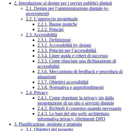
2. Introduzione al design per i servizi pubblici digitali
2.1. Design per l’amministrazione digitale (
e-
government
)
2.2. L’approccio progettuale
2.2.1. Buone pratiche
2.2.2. Principi
2.3. Accessibilità
2.3.1. Definizione
2.3.2. Accessibilità by design
2.3.3. Principi per l’accessibilità
2.3.4. Linee guida e criteri di successo
2.3.5. Come rilasciare una dichiarazione di
accessibilità
2.3.6. Meccanismo di feedback e procedura di
attuazione
2.3.7. Obiettivi accessibilità
2.3.8. Normativa e approfondimenti
2.4. Privacy
2.4.1. Come rispettare la privacy sin dalla
progettazione di un sito o servizio digitale
2.4.2. Richiedi il consenso quando necessario
2.4.3. Le basi del sito web: architettura,
informativa privacy, riferimenti DPO
3. Pianificazione, gestione e strategia
3.1. Obiettivi del progetto