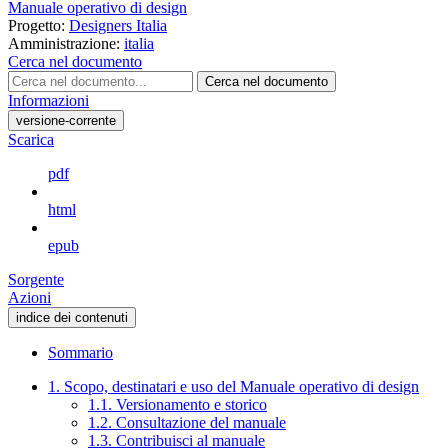
Manuale operativo di design
Progetto:
Designers Italia
Amministrazione:
italia
Cerca nel documento
Cerca nel documento
Informazioni
versione-corrente
Scarica
pdf
html
epub
Sorgente
Azioni
indice dei contenuti
Sommario
1. Scopo, destinatari e uso del Manuale operativo di design
1.1. Versionamento e storico
1.2. Consultazione del manuale
1.3. Contribuisci al manuale