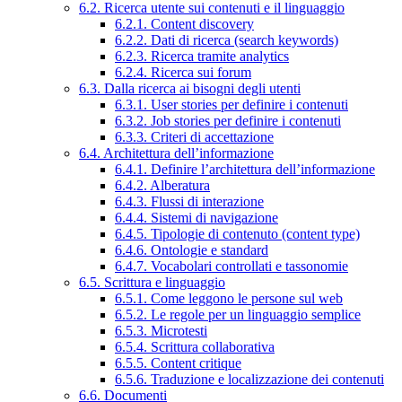
6.2. Ricerca utente sui contenuti e il linguaggio
6.2.1. Content discovery
6.2.2. Dati di ricerca (search keywords)
6.2.3. Ricerca tramite analytics
6.2.4. Ricerca sui forum
6.3. Dalla ricerca ai bisogni degli utenti
6.3.1. User stories per definire i contenuti
6.3.2. Job stories per definire i contenuti
6.3.3. Criteri di accettazione
6.4. Architettura dell’informazione
6.4.1. Definire l’architettura dell’informazione
6.4.2. Alberatura
6.4.3. Flussi di interazione
6.4.4. Sistemi di navigazione
6.4.5. Tipologie di contenuto (content type)
6.4.6. Ontologie e standard
6.4.7. Vocabolari controllati e tassonomie
6.5. Scrittura e linguaggio
6.5.1. Come leggono le persone sul web
6.5.2. Le regole per un linguaggio semplice
6.5.3. Microtesti
6.5.4. Scrittura collaborativa
6.5.5. Content critique
6.5.6. Traduzione e localizzazione dei contenuti
6.6. Documenti