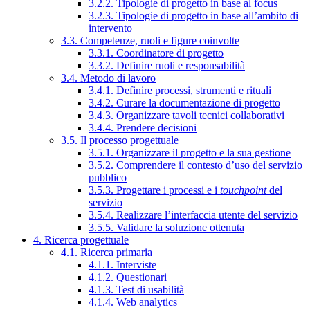
3.2.2. Tipologie di progetto in base al focus
3.2.3. Tipologie di progetto in base all’ambito di
intervento
3.3. Competenze, ruoli e figure coinvolte
3.3.1. Coordinatore di progetto
3.3.2. Definire ruoli e responsabilità
3.4. Metodo di lavoro
3.4.1. Definire processi, strumenti e rituali
3.4.2. Curare la documentazione di progetto
3.4.3. Organizzare tavoli tecnici collaborativi
3.4.4. Prendere decisioni
3.5. Il processo progettuale
3.5.1. Organizzare il progetto e la sua gestione
3.5.2. Comprendere il contesto d’uso del servizio
pubblico
3.5.3. Progettare i processi e i
touchpoint
del
servizio
3.5.4. Realizzare l’interfaccia utente del servizio
3.5.5. Validare la soluzione ottenuta
4. Ricerca progettuale
4.1. Ricerca primaria
4.1.1. Interviste
4.1.2. Questionari
4.1.3. Test di usabilità
4.1.4. Web analytics