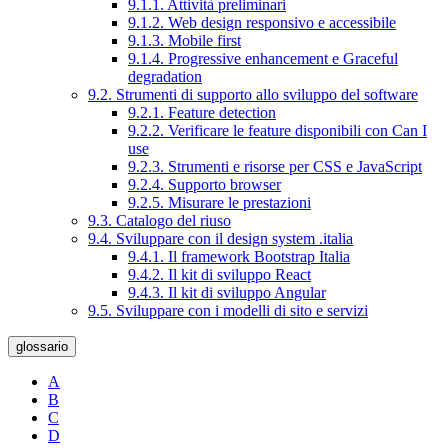
9.1.1. Attività preliminari
9.1.2. Web design responsivo e accessibile
9.1.3. Mobile first
9.1.4. Progressive enhancement e Graceful
degradation
9.2. Strumenti di supporto allo sviluppo del software
9.2.1. Feature detection
9.2.2. Verificare le feature disponibili con Can I
use
9.2.3. Strumenti e risorse per CSS e JavaScript
9.2.4. Supporto browser
9.2.5. Misurare le prestazioni
9.3. Catalogo del riuso
9.4. Sviluppare con il design system .italia
9.4.1. Il framework Bootstrap Italia
9.4.2. Il kit di sviluppo React
9.4.3. Il kit di sviluppo Angular
9.5. Sviluppare con i modelli di sito e servizi
glossario
A
B
C
D