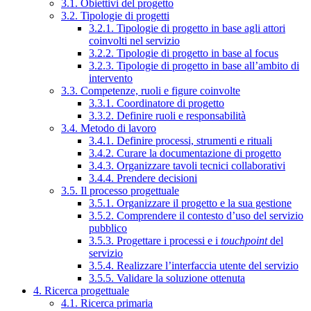
3.1. Obiettivi del progetto
3.2. Tipologie di progetti
3.2.1. Tipologie di progetto in base agli attori
coinvolti nel servizio
3.2.2. Tipologie di progetto in base al focus
3.2.3. Tipologie di progetto in base all’ambito di
intervento
3.3. Competenze, ruoli e figure coinvolte
3.3.1. Coordinatore di progetto
3.3.2. Definire ruoli e responsabilità
3.4. Metodo di lavoro
3.4.1. Definire processi, strumenti e rituali
3.4.2. Curare la documentazione di progetto
3.4.3. Organizzare tavoli tecnici collaborativi
3.4.4. Prendere decisioni
3.5. Il processo progettuale
3.5.1. Organizzare il progetto e la sua gestione
3.5.2. Comprendere il contesto d’uso del servizio
pubblico
3.5.3. Progettare i processi e i
touchpoint
del
servizio
3.5.4. Realizzare l’interfaccia utente del servizio
3.5.5. Validare la soluzione ottenuta
4. Ricerca progettuale
4.1. Ricerca primaria