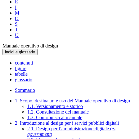
E
I
M
O
S
T
U
Manuale operativo di design
indici e glossario
contenuti
figure
tabelle
glossario
Sommario
1. Scopo, destinatari e uso del Manuale operativo di design
1.1. Versionamento e storico
1.2. Consultazione del manuale
1.3. Contribuisci al manuale
2. Introduzione al design per i servizi pubblici digitali
2.1. Design per l’amministrazione digitale (
e-
government
)