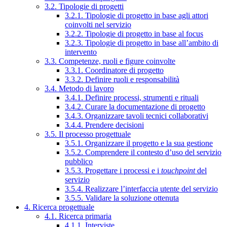
3.2. Tipologie di progetti
3.2.1. Tipologie di progetto in base agli attori
coinvolti nel servizio
3.2.2. Tipologie di progetto in base al focus
3.2.3. Tipologie di progetto in base all’ambito di
intervento
3.3. Competenze, ruoli e figure coinvolte
3.3.1. Coordinatore di progetto
3.3.2. Definire ruoli e responsabilità
3.4. Metodo di lavoro
3.4.1. Definire processi, strumenti e rituali
3.4.2. Curare la documentazione di progetto
3.4.3. Organizzare tavoli tecnici collaborativi
3.4.4. Prendere decisioni
3.5. Il processo progettuale
3.5.1. Organizzare il progetto e la sua gestione
3.5.2. Comprendere il contesto d’uso del servizio
pubblico
3.5.3. Progettare i processi e i
touchpoint
del
servizio
3.5.4. Realizzare l’interfaccia utente del servizio
3.5.5. Validare la soluzione ottenuta
4. Ricerca progettuale
4.1. Ricerca primaria
4.1.1. Interviste