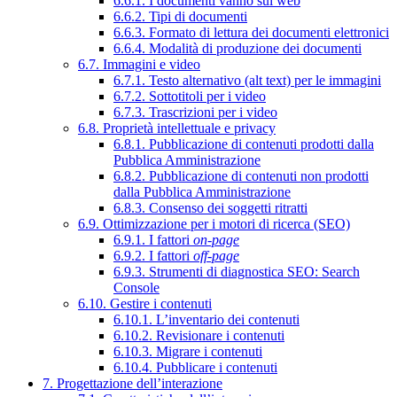
6.6.1. I documenti vanno sul web
6.6.2. Tipi di documenti
6.6.3. Formato di lettura dei documenti elettronici
6.6.4. Modalità di produzione dei documenti
6.7. Immagini e video
6.7.1. Testo alternativo (alt text) per le immagini
6.7.2. Sottotitoli per i video
6.7.3. Trascrizioni per i video
6.8. Proprietà intellettuale e privacy
6.8.1. Pubblicazione di contenuti prodotti dalla
Pubblica Amministrazione
6.8.2. Pubblicazione di contenuti non prodotti
dalla Pubblica Amministrazione
6.8.3. Consenso dei soggetti ritratti
6.9. Ottimizzazione per i motori di ricerca (SEO)
6.9.1. I fattori
on-page
6.9.2. I fattori
off-page
6.9.3. Strumenti di diagnostica SEO: Search
Console
6.10. Gestire i contenuti
6.10.1. L’inventario dei contenuti
6.10.2. Revisionare i contenuti
6.10.3. Migrare i contenuti
6.10.4. Pubblicare i contenuti
7. Progettazione dell’interazione