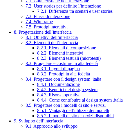
7.1. Caratteristiche dell’interazione
7.2. User stories per definire l’interazione
7.2.1. Differenza tra scenari e user stories
7.3. Flussi di interazione
7.4. Wireframe
7.5. Prototipi interattivi
8. Progettazione dell’interfaccia
8.1. Obiettivi dell’interfaccia
8.2. Elementi dell’interfaccia
8.2.1. Elementi di composizione
8.2.2. Elementi interattivi
8.2.3. Elementi testuali (microtesti)
8.3. Progettare e costruire in alta fedeltà
8.3.1. Layout di pagina
8.3.2. Prototipi in alta fedeltà
8.4. Progettare con il design system .italia
8.4.1. Documentazione
8.4.2. Benefici del design system
8.4.3. Risorse operative
8.4.4. Come contribuire al design system .italia
8.5. Progettare con i modelli di sito e servizi
8.5.1. Vantaggi dell’utilizzo dei modelli
8.5.2. I modelli di sito e servizi disponibili
9. Sviluppo dell’interfaccia
9.1. Approccio allo sviluppo