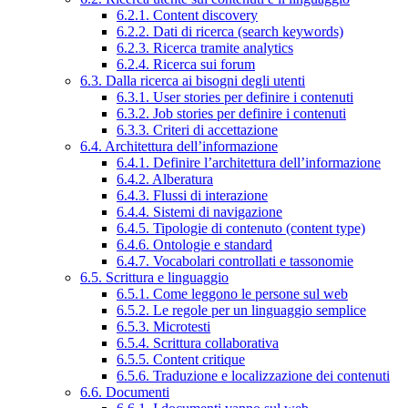
6.2.1. Content discovery
6.2.2. Dati di ricerca (search keywords)
6.2.3. Ricerca tramite analytics
6.2.4. Ricerca sui forum
6.3. Dalla ricerca ai bisogni degli utenti
6.3.1. User stories per definire i contenuti
6.3.2. Job stories per definire i contenuti
6.3.3. Criteri di accettazione
6.4. Architettura dell’informazione
6.4.1. Definire l’architettura dell’informazione
6.4.2. Alberatura
6.4.3. Flussi di interazione
6.4.4. Sistemi di navigazione
6.4.5. Tipologie di contenuto (content type)
6.4.6. Ontologie e standard
6.4.7. Vocabolari controllati e tassonomie
6.5. Scrittura e linguaggio
6.5.1. Come leggono le persone sul web
6.5.2. Le regole per un linguaggio semplice
6.5.3. Microtesti
6.5.4. Scrittura collaborativa
6.5.5. Content critique
6.5.6. Traduzione e localizzazione dei contenuti
6.6. Documenti