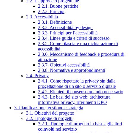
2.2. L’approccio progettuale
2.2.1. Buone pratiche
2.2.2. Principi
2.3. Accessibilità
2.3.1. Definizione
2.3.2. Accessibilità by design
2.3.3. Principi per l’accessibilità
2.3.4. Linee guida e criteri di successo
2.3.5. Come rilasciare una dichiarazione di
accessibilità
2.3.6. Meccanismo di feedback e procedura di
attuazione
2.3.7. Obiettivi accessibilità
2.3.8. Normativa e approfondimenti
2.4. Privacy
2.4.1. Come rispettare la privacy sin dalla
progettazione di un sito o servizio digitale
2.4.2. Richiedi il consenso quando necessario
2.4.3. Le basi del sito web: architettura,
informativa privacy, riferimenti DPO
3. Pianificazione, gestione e strategia
3.1. Obiettivi del progetto
3.2. Tipologie di progetti
3.2.1. Tipologie di progetto in base agli attori
coinvolti nel servizio