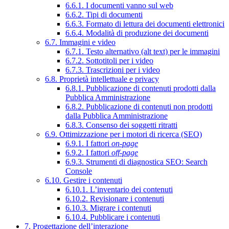
6.6.1. I documenti vanno sul web
6.6.2. Tipi di documenti
6.6.3. Formato di lettura dei documenti elettronici
6.6.4. Modalità di produzione dei documenti
6.7. Immagini e video
6.7.1. Testo alternativo (alt text) per le immagini
6.7.2. Sottotitoli per i video
6.7.3. Trascrizioni per i video
6.8. Proprietà intellettuale e privacy
6.8.1. Pubblicazione di contenuti prodotti dalla
Pubblica Amministrazione
6.8.2. Pubblicazione di contenuti non prodotti
dalla Pubblica Amministrazione
6.8.3. Consenso dei soggetti ritratti
6.9. Ottimizzazione per i motori di ricerca (SEO)
6.9.1. I fattori
on-page
6.9.2. I fattori
off-page
6.9.3. Strumenti di diagnostica SEO: Search
Console
6.10. Gestire i contenuti
6.10.1. L’inventario dei contenuti
6.10.2. Revisionare i contenuti
6.10.3. Migrare i contenuti
6.10.4. Pubblicare i contenuti
7. Progettazione dell’interazione