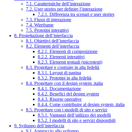
7.1. Caratteristiche dell’interazione
7.2. User stories per definire l’interazione
7.2.1. Differenza tra scenari e user stories
7.3. Flussi di interazione
7.4. Wireframe
7.5. Prototipi interattivi
8. Progettazione dell’interfaccia
8.1. Obiettivi dell’interfaccia
8.2. Elementi dell’interfaccia
8.2.1. Elementi di composizione
8.2.2. Elementi interattivi
8.2.3. Elementi testuali (microtesti)
8.3. Progettare e costruire in alta fedeltà
8.3.1. Layout di pagina
8.3.2. Prototipi in alta fedeltà
8.4. Progettare con il design system .italia
8.4.1. Documentazione
8.4.2. Benefici del design system
8.4.3. Risorse operative
8.4.4. Come contribuire al design system .italia
8.5. Progettare con i modelli di sito e servizi
8.5.1. Vantaggi dell’utilizzo dei modelli
8.5.2. I modelli di sito e servizi disponibili
9. Sviluppo dell’interfaccia
9.1. Approccio allo sviluppo