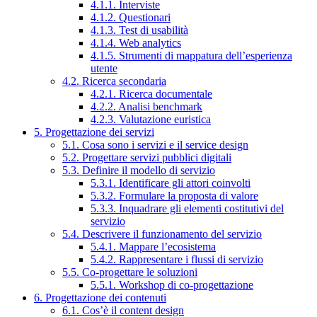
4.1.1. Interviste
4.1.2. Questionari
4.1.3. Test di usabilità
4.1.4. Web analytics
4.1.5. Strumenti di mappatura dell’esperienza
utente
4.2. Ricerca secondaria
4.2.1. Ricerca documentale
4.2.2. Analisi benchmark
4.2.3. Valutazione euristica
5. Progettazione dei servizi
5.1. Cosa sono i servizi e il service design
5.2. Progettare servizi pubblici digitali
5.3. Definire il modello di servizio
5.3.1. Identificare gli attori coinvolti
5.3.2. Formulare la proposta di valore
5.3.3. Inquadrare gli elementi costitutivi del
servizio
5.4. Descrivere il funzionamento del servizio
5.4.1. Mappare l’ecosistema
5.4.2. Rappresentare i flussi di servizio
5.5. Co-progettare le soluzioni
5.5.1. Workshop di co-progettazione
6. Progettazione dei contenuti
6.1. Cos’è il content design