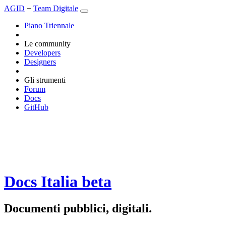
AGID
+
Team Digitale
Piano Triennale
Le community
Developers
Designers
Gli strumenti
Forum
Docs
GitHub
Docs Italia
beta
Documenti pubblici, digitali.