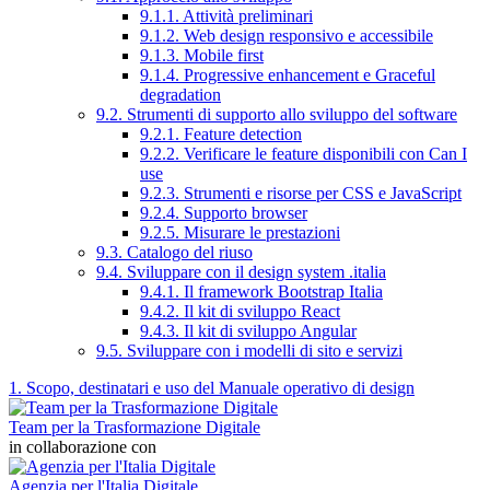
9.1.1. Attività preliminari
9.1.2. Web design responsivo e accessibile
9.1.3. Mobile first
9.1.4. Progressive enhancement e Graceful
degradation
9.2. Strumenti di supporto allo sviluppo del software
9.2.1. Feature detection
9.2.2. Verificare le feature disponibili con Can I
use
9.2.3. Strumenti e risorse per CSS e JavaScript
9.2.4. Supporto browser
9.2.5. Misurare le prestazioni
9.3. Catalogo del riuso
9.4. Sviluppare con il design system .italia
9.4.1. Il framework Bootstrap Italia
9.4.2. Il kit di sviluppo React
9.4.3. Il kit di sviluppo Angular
9.5. Sviluppare con i modelli di sito e servizi
1. Scopo, destinatari e uso del Manuale operativo di design
Team per la Trasformazione Digitale
in collaborazione con
Agenzia per l'Italia Digitale