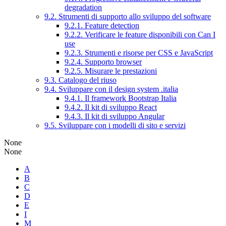
degradation
9.2. Strumenti di supporto allo sviluppo del software
9.2.1. Feature detection
9.2.2. Verificare le feature disponibili con Can I
use
9.2.3. Strumenti e risorse per CSS e JavaScript
9.2.4. Supporto browser
9.2.5. Misurare le prestazioni
9.3. Catalogo del riuso
9.4. Sviluppare con il design system .italia
9.4.1. Il framework Bootstrap Italia
9.4.2. Il kit di sviluppo React
9.4.3. Il kit di sviluppo Angular
9.5. Sviluppare con i modelli di sito e servizi
None
None
A
B
C
D
E
I
M