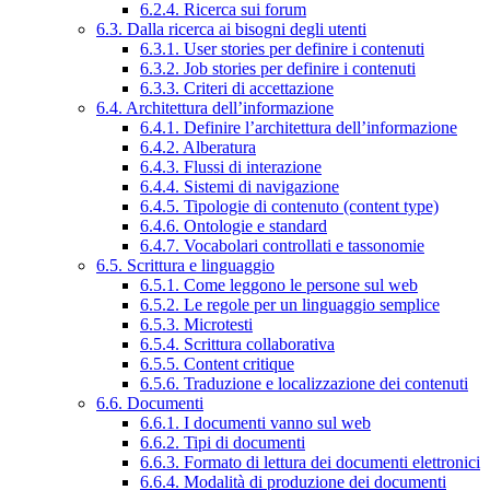
6.2.4. Ricerca sui forum
6.3. Dalla ricerca ai bisogni degli utenti
6.3.1. User stories per definire i contenuti
6.3.2. Job stories per definire i contenuti
6.3.3. Criteri di accettazione
6.4. Architettura dell’informazione
6.4.1. Definire l’architettura dell’informazione
6.4.2. Alberatura
6.4.3. Flussi di interazione
6.4.4. Sistemi di navigazione
6.4.5. Tipologie di contenuto (content type)
6.4.6. Ontologie e standard
6.4.7. Vocabolari controllati e tassonomie
6.5. Scrittura e linguaggio
6.5.1. Come leggono le persone sul web
6.5.2. Le regole per un linguaggio semplice
6.5.3. Microtesti
6.5.4. Scrittura collaborativa
6.5.5. Content critique
6.5.6. Traduzione e localizzazione dei contenuti
6.6. Documenti
6.6.1. I documenti vanno sul web
6.6.2. Tipi di documenti
6.6.3. Formato di lettura dei documenti elettronici
6.6.4. Modalità di produzione dei documenti