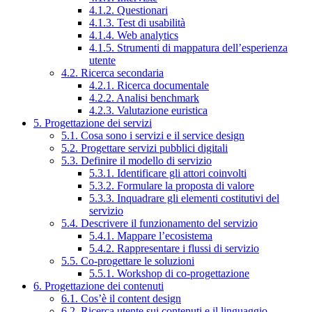
4.1.2. Questionari
4.1.3. Test di usabilità
4.1.4. Web analytics
4.1.5. Strumenti di mappatura dell’esperienza
utente
4.2. Ricerca secondaria
4.2.1. Ricerca documentale
4.2.2. Analisi benchmark
4.2.3. Valutazione euristica
5. Progettazione dei servizi
5.1. Cosa sono i servizi e il service design
5.2. Progettare servizi pubblici digitali
5.3. Definire il modello di servizio
5.3.1. Identificare gli attori coinvolti
5.3.2. Formulare la proposta di valore
5.3.3. Inquadrare gli elementi costitutivi del
servizio
5.4. Descrivere il funzionamento del servizio
5.4.1. Mappare l’ecosistema
5.4.2. Rappresentare i flussi di servizio
5.5. Co-progettare le soluzioni
5.5.1. Workshop di co-progettazione
6. Progettazione dei contenuti
6.1. Cos’è il content design
6.2. Ricerca utente sui contenuti e il linguaggio