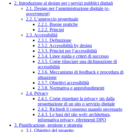
2. Introduzione al design per i servizi pubblici digitali
2.1. Design per l’amministrazione digitale (
e-
government
)
2.2. L’approccio progettuale
2.2.1. Buone pratiche
2.2.2. Principi
2.3. Accessibilità
2.3.1. Definizione
2.3.2. Accessibilità by design
2.3.3. Principi per l’accessibilità
2.3.4. Linee guida e criteri di successo
2.3.5. Come rilasciare una dichiarazione di
accessibilità
2.3.6. Meccanismo di feedback e procedura di
attuazione
2.3.7. Obiettivi accessibilità
2.3.8. Normativa e approfondimenti
2.4. Privacy
2.4.1. Come rispettare la privacy sin dalla
progettazione di un sito o servizio digitale
2.4.2. Richiedi il consenso quando necessario
2.4.3. Le basi del sito web: architettura,
informativa privacy, riferimenti DPO
3. Pianificazione, gestione e strategia
3.1. Obiettivi del progetto