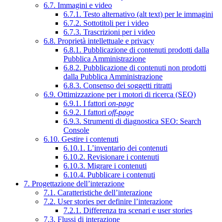
6.7. Immagini e video
6.7.1. Testo alternativo (alt text) per le immagini
6.7.2. Sottotitoli per i video
6.7.3. Trascrizioni per i video
6.8. Proprietà intellettuale e privacy
6.8.1. Pubblicazione di contenuti prodotti dalla
Pubblica Amministrazione
6.8.2. Pubblicazione di contenuti non prodotti
dalla Pubblica Amministrazione
6.8.3. Consenso dei soggetti ritratti
6.9. Ottimizzazione per i motori di ricerca (SEO)
6.9.1. I fattori
on-page
6.9.2. I fattori
off-page
6.9.3. Strumenti di diagnostica SEO: Search
Console
6.10. Gestire i contenuti
6.10.1. L’inventario dei contenuti
6.10.2. Revisionare i contenuti
6.10.3. Migrare i contenuti
6.10.4. Pubblicare i contenuti
7. Progettazione dell’interazione
7.1. Caratteristiche dell’interazione
7.2. User stories per definire l’interazione
7.2.1. Differenza tra scenari e user stories
7.3. Flussi di interazione