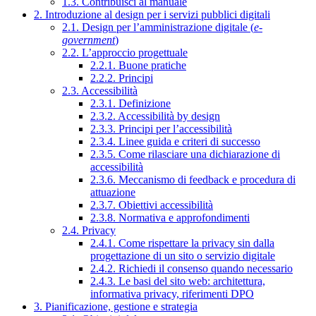
1.3. Contribuisci al manuale
2. Introduzione al design per i servizi pubblici digitali
2.1. Design per l’amministrazione digitale (
e-
government
)
2.2. L’approccio progettuale
2.2.1. Buone pratiche
2.2.2. Principi
2.3. Accessibilità
2.3.1. Definizione
2.3.2. Accessibilità by design
2.3.3. Principi per l’accessibilità
2.3.4. Linee guida e criteri di successo
2.3.5. Come rilasciare una dichiarazione di
accessibilità
2.3.6. Meccanismo di feedback e procedura di
attuazione
2.3.7. Obiettivi accessibilità
2.3.8. Normativa e approfondimenti
2.4. Privacy
2.4.1. Come rispettare la privacy sin dalla
progettazione di un sito o servizio digitale
2.4.2. Richiedi il consenso quando necessario
2.4.3. Le basi del sito web: architettura,
informativa privacy, riferimenti DPO
3. Pianificazione, gestione e strategia