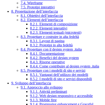
7.4. Wireframe
7.5. Prototipi interattivi
8. Progettazione dell’interfaccia
8.1. Obiettivi dell’interfaccia
8.2. Elementi dell’interfaccia
8.2.1. Elementi di composizione
8.2.2. Elementi interattivi
8.2.3. Elementi testuali (microtesti)
8.3. Progettare e costruire in alta fedeltà
8.3.1. Layout di pagina
8.3.2. Prototipi in alta fedeltà
8.4. Progettare con il design system .italia
8.4.1. Documentazione
8.4.2. Benefici del design system
8.4.3. Risorse operative
8.4.4. Come contribuire al design system .italia
8.5. Progettare con i modelli di sito e servizi
8.5.1. Vantaggi dell’utilizzo dei modelli
8.5.2. I modelli di sito e servizi disponibili
9. Sviluppo dell’interfaccia
9.1. Approccio allo sviluppo
9.1.1. Attività preliminari
9.1.2. Web design responsivo e accessibile
9.1.3. Mobile first
9.1.4. Progressive enhancement e Graceful