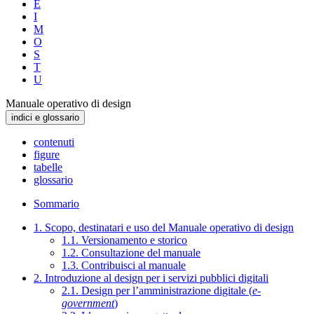
E
I
M
O
S
T
U
Manuale operativo di design
indici e glossario
contenuti
figure
tabelle
glossario
Sommario
1. Scopo, destinatari e uso del Manuale operativo di design
1.1. Versionamento e storico
1.2. Consultazione del manuale
1.3. Contribuisci al manuale
2. Introduzione al design per i servizi pubblici digitali
2.1. Design per l’amministrazione digitale (
e-
government
)