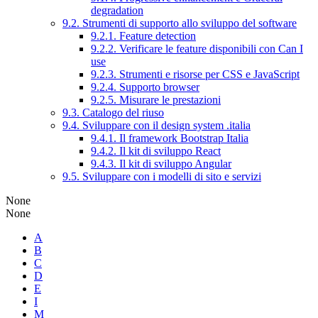
degradation
9.2. Strumenti di supporto allo sviluppo del software
9.2.1. Feature detection
9.2.2. Verificare le feature disponibili con Can I
use
9.2.3. Strumenti e risorse per CSS e JavaScript
9.2.4. Supporto browser
9.2.5. Misurare le prestazioni
9.3. Catalogo del riuso
9.4. Sviluppare con il design system .italia
9.4.1. Il framework Bootstrap Italia
9.4.2. Il kit di sviluppo React
9.4.3. Il kit di sviluppo Angular
9.5. Sviluppare con i modelli di sito e servizi
None
None
A
B
C
D
E
I
M