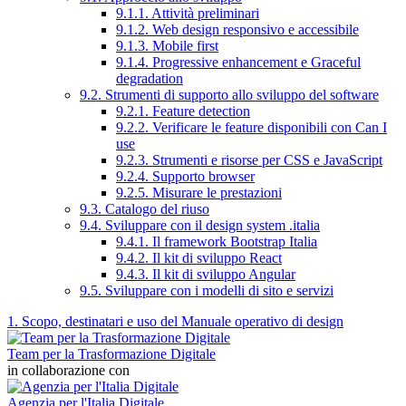
9.1.1. Attività preliminari
9.1.2. Web design responsivo e accessibile
9.1.3. Mobile first
9.1.4. Progressive enhancement e Graceful
degradation
9.2. Strumenti di supporto allo sviluppo del software
9.2.1. Feature detection
9.2.2. Verificare le feature disponibili con Can I
use
9.2.3. Strumenti e risorse per CSS e JavaScript
9.2.4. Supporto browser
9.2.5. Misurare le prestazioni
9.3. Catalogo del riuso
9.4. Sviluppare con il design system .italia
9.4.1. Il framework Bootstrap Italia
9.4.2. Il kit di sviluppo React
9.4.3. Il kit di sviluppo Angular
9.5. Sviluppare con i modelli di sito e servizi
1. Scopo, destinatari e uso del Manuale operativo di design
Team per la Trasformazione Digitale
in collaborazione con
Agenzia per l'Italia Digitale