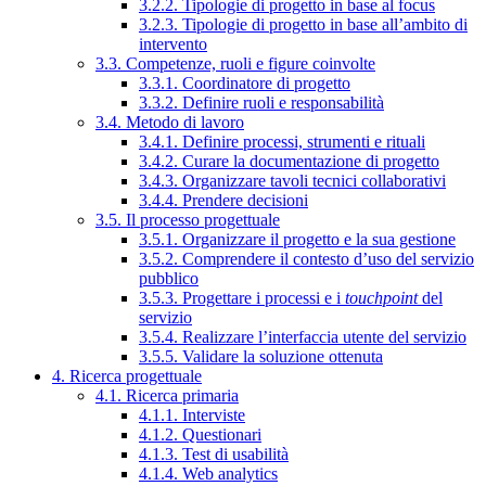
3.2.2. Tipologie di progetto in base al focus
3.2.3. Tipologie di progetto in base all’ambito di
intervento
3.3. Competenze, ruoli e figure coinvolte
3.3.1. Coordinatore di progetto
3.3.2. Definire ruoli e responsabilità
3.4. Metodo di lavoro
3.4.1. Definire processi, strumenti e rituali
3.4.2. Curare la documentazione di progetto
3.4.3. Organizzare tavoli tecnici collaborativi
3.4.4. Prendere decisioni
3.5. Il processo progettuale
3.5.1. Organizzare il progetto e la sua gestione
3.5.2. Comprendere il contesto d’uso del servizio
pubblico
3.5.3. Progettare i processi e i
touchpoint
del
servizio
3.5.4. Realizzare l’interfaccia utente del servizio
3.5.5. Validare la soluzione ottenuta
4. Ricerca progettuale
4.1. Ricerca primaria
4.1.1. Interviste
4.1.2. Questionari
4.1.3. Test di usabilità
4.1.4. Web analytics