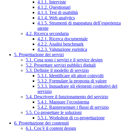
4.1.1. Interviste
4.1.2. Questionari
4.1.3. Test di usabilità
4.1.4. Web analytics
4.1.5. Strumenti di mappatura dell’esperienza
utente
4.2. Ricerca secondaria
4.2.1. Ricerca documentale
4.2.2. Analisi benchmark
4.2.3. Valutazione euristica
5. Progettazione dei servizi
5.1. Cosa sono i servizi e il service design
5.2. Progettare servizi pubblici digitali
5.3. Definire il modello di servizio
5.3.1. Identificare gli attori coinvolti
5.3.2. Formulare la proposta di valore
5.3.3. Inquadrare gli elementi costitutivi del
servizio
5.4. Descrivere il funzionamento del servizio
5.4.1. Mappare l’ecosistema
5.4.2. Rappresentare i flussi di servizio
5.5. Co-progettare le soluzioni
5.5.1. Workshop di co-progettazione
6. Progettazione dei contenuti
6.1. Cos’è il content design