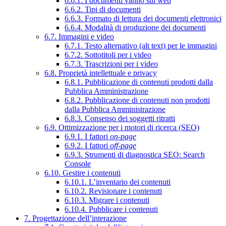
6.6.1. I documenti vanno sul web
6.6.2. Tipi di documenti
6.6.3. Formato di lettura dei documenti elettronici
6.6.4. Modalità di produzione dei documenti
6.7. Immagini e video
6.7.1. Testo alternativo (alt text) per le immagini
6.7.2. Sottotitoli per i video
6.7.3. Trascrizioni per i video
6.8. Proprietà intellettuale e privacy
6.8.1. Pubblicazione di contenuti prodotti dalla
Pubblica Amministrazione
6.8.2. Pubblicazione di contenuti non prodotti
dalla Pubblica Amministrazione
6.8.3. Consenso dei soggetti ritratti
6.9. Ottimizzazione per i motori di ricerca (SEO)
6.9.1. I fattori
on-page
6.9.2. I fattori
off-page
6.9.3. Strumenti di diagnostica SEO: Search
Console
6.10. Gestire i contenuti
6.10.1. L’inventario dei contenuti
6.10.2. Revisionare i contenuti
6.10.3. Migrare i contenuti
6.10.4. Pubblicare i contenuti
7. Progettazione dell’interazione