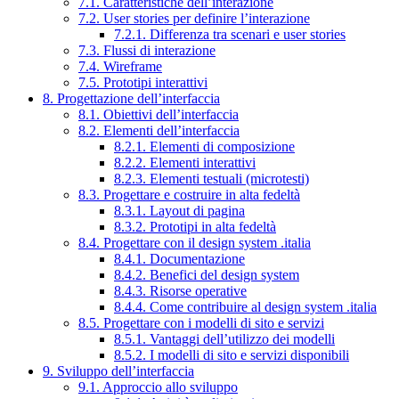
7.1. Caratteristiche dell’interazione
7.2. User stories per definire l’interazione
7.2.1. Differenza tra scenari e user stories
7.3. Flussi di interazione
7.4. Wireframe
7.5. Prototipi interattivi
8. Progettazione dell’interfaccia
8.1. Obiettivi dell’interfaccia
8.2. Elementi dell’interfaccia
8.2.1. Elementi di composizione
8.2.2. Elementi interattivi
8.2.3. Elementi testuali (microtesti)
8.3. Progettare e costruire in alta fedeltà
8.3.1. Layout di pagina
8.3.2. Prototipi in alta fedeltà
8.4. Progettare con il design system .italia
8.4.1. Documentazione
8.4.2. Benefici del design system
8.4.3. Risorse operative
8.4.4. Come contribuire al design system .italia
8.5. Progettare con i modelli di sito e servizi
8.5.1. Vantaggi dell’utilizzo dei modelli
8.5.2. I modelli di sito e servizi disponibili
9. Sviluppo dell’interfaccia
9.1. Approccio allo sviluppo