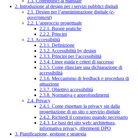
1.3. Contribuisci al manuale
2. Introduzione al design per i servizi pubblici digitali
2.1. Design per l’amministrazione digitale (
e-
government
)
2.2. L’approccio progettuale
2.2.1. Buone pratiche
2.2.2. Principi
2.3. Accessibilità
2.3.1. Definizione
2.3.2. Accessibilità by design
2.3.3. Principi per l’accessibilità
2.3.4. Linee guida e criteri di successo
2.3.5. Come rilasciare una dichiarazione di
accessibilità
2.3.6. Meccanismo di feedback e procedura di
attuazione
2.3.7. Obiettivi accessibilità
2.3.8. Normativa e approfondimenti
2.4. Privacy
2.4.1. Come rispettare la privacy sin dalla
progettazione di un sito o servizio digitale
2.4.2. Richiedi il consenso quando necessario
2.4.3. Le basi del sito web: architettura,
informativa privacy, riferimenti DPO
3. Pianificazione, gestione e strategia