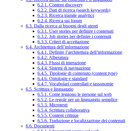
6.2.1. Content discovery
6.2.2. Dati di ricerca (search keywords)
6.2.3. Ricerca tramite analytics
6.2.4. Ricerca sui forum
6.3. Dalla ricerca ai bisogni degli utenti
6.3.1. User stories per definire i contenuti
6.3.2. Job stories per definire i contenuti
6.3.3. Criteri di accettazione
6.4. Architettura dell’informazione
6.4.1. Definire l’architettura dell’informazione
6.4.2. Alberatura
6.4.3. Flussi di interazione
6.4.4. Sistemi di navigazione
6.4.5. Tipologie di contenuto (content type)
6.4.6. Ontologie e standard
6.4.7. Vocabolari controllati e tassonomie
6.5. Scrittura e linguaggio
6.5.1. Come leggono le persone sul web
6.5.2. Le regole per un linguaggio semplice
6.5.3. Microtesti
6.5.4. Scrittura collaborativa
6.5.5. Content critique
6.5.6. Traduzione e localizzazione dei contenuti
6.6. Documenti