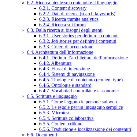
6.2. Ricerca utente sui contenuti e il linguaggio
6.2.1. Content discovery
6.2.2. Dati di ricerca (search keywords)
6.2.3. Ricerca tramite analytics
6.2.4. Ricerca sui forum
6.3. Dalla ricerca ai bisogni degli utenti
6.3.1. User stories per definire i contenuti
6.3.2. Job stories per definire i contenuti
6.3.3. Criteri di accettazione
6.4. Architettura dell’informazione
6.4.1. Definire l’architettura dell’informazione
6.4.2. Alberatura
6.4.3. Flussi di interazione
6.4.4. Sistemi di navigazione
6.4.5. Tipologie di contenuto (content type)
6.4.6. Ontologie e standard
6.4.7. Vocabolari controllati e tassonomie
6.5. Scrittura e linguaggio
6.5.1. Come leggono le persone sul web
6.5.2. Le regole per un linguaggio semplice
6.5.3. Microtesti
6.5.4. Scrittura collaborativa
6.5.5. Content critique
6.5.6. Traduzione e localizzazione dei contenuti
6.6. Documenti