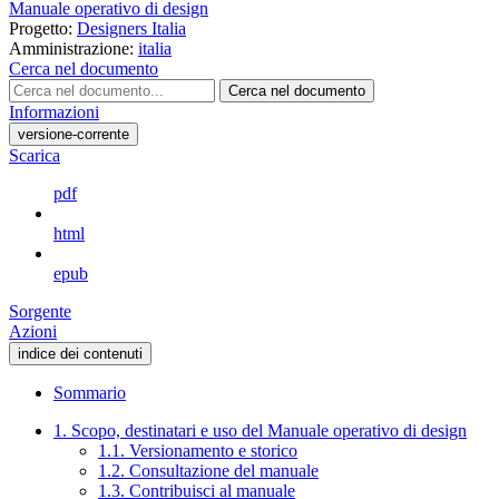
Manuale operativo di design
Progetto:
Designers Italia
Amministrazione:
italia
Cerca nel documento
Cerca nel documento
Informazioni
versione-corrente
Scarica
pdf
html
epub
Sorgente
Azioni
indice dei contenuti
Sommario
1. Scopo, destinatari e uso del Manuale operativo di design
1.1. Versionamento e storico
1.2. Consultazione del manuale
1.3. Contribuisci al manuale