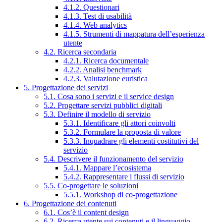
4.1.2. Questionari
4.1.3. Test di usabilità
4.1.4. Web analytics
4.1.5. Strumenti di mappatura dell’esperienza
utente
4.2. Ricerca secondaria
4.2.1. Ricerca documentale
4.2.2. Analisi benchmark
4.2.3. Valutazione euristica
5. Progettazione dei servizi
5.1. Cosa sono i servizi e il service design
5.2. Progettare servizi pubblici digitali
5.3. Definire il modello di servizio
5.3.1. Identificare gli attori coinvolti
5.3.2. Formulare la proposta di valore
5.3.3. Inquadrare gli elementi costitutivi del
servizio
5.4. Descrivere il funzionamento del servizio
5.4.1. Mappare l’ecosistema
5.4.2. Rappresentare i flussi di servizio
5.5. Co-progettare le soluzioni
5.5.1. Workshop di co-progettazione
6. Progettazione dei contenuti
6.1. Cos’è il content design
6.2. Ricerca utente sui contenuti e il linguaggio