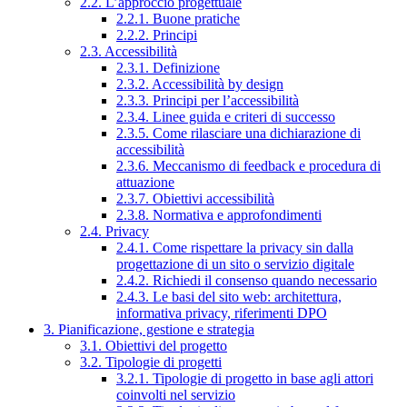
2.2. L’approccio progettuale
2.2.1. Buone pratiche
2.2.2. Principi
2.3. Accessibilità
2.3.1. Definizione
2.3.2. Accessibilità by design
2.3.3. Principi per l’accessibilità
2.3.4. Linee guida e criteri di successo
2.3.5. Come rilasciare una dichiarazione di
accessibilità
2.3.6. Meccanismo di feedback e procedura di
attuazione
2.3.7. Obiettivi accessibilità
2.3.8. Normativa e approfondimenti
2.4. Privacy
2.4.1. Come rispettare la privacy sin dalla
progettazione di un sito o servizio digitale
2.4.2. Richiedi il consenso quando necessario
2.4.3. Le basi del sito web: architettura,
informativa privacy, riferimenti DPO
3. Pianificazione, gestione e strategia
3.1. Obiettivi del progetto
3.2. Tipologie di progetti
3.2.1. Tipologie di progetto in base agli attori
coinvolti nel servizio