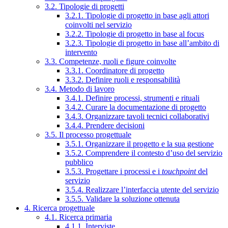
3.2. Tipologie di progetti
3.2.1. Tipologie di progetto in base agli attori
coinvolti nel servizio
3.2.2. Tipologie di progetto in base al focus
3.2.3. Tipologie di progetto in base all’ambito di
intervento
3.3. Competenze, ruoli e figure coinvolte
3.3.1. Coordinatore di progetto
3.3.2. Definire ruoli e responsabilità
3.4. Metodo di lavoro
3.4.1. Definire processi, strumenti e rituali
3.4.2. Curare la documentazione di progetto
3.4.3. Organizzare tavoli tecnici collaborativi
3.4.4. Prendere decisioni
3.5. Il processo progettuale
3.5.1. Organizzare il progetto e la sua gestione
3.5.2. Comprendere il contesto d’uso del servizio
pubblico
3.5.3. Progettare i processi e i
touchpoint
del
servizio
3.5.4. Realizzare l’interfaccia utente del servizio
3.5.5. Validare la soluzione ottenuta
4. Ricerca progettuale
4.1. Ricerca primaria
4.1.1. Interviste