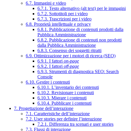
6.7. Immagini e video
6.7.1. Testo alternativo (alt text) per le immagini
6.7.2. Sottotitoli per i video
6.7.3. Trascrizioni per i video
6.8. Proprietà intellettuale e privacy
6.8.1. Pubblicazione di contenuti prodotti dalla
Pubblica Amministrazione
6.8.2. Pubblicazione di contenuti non prodotti
dalla Pubblica Amministrazione
6.8.3. Consenso dei soggetti ritratti
6.9. Ottimizzazione per i motori di ricerca (SEO)
6.9.1. I fattori
on-page
6.9.2. I fattori
off-page
6.9.3. Strumenti di diagnostica SEO: Search
Console
6.10. Gestire i contenuti
6.10.1. L’inventario dei contenuti
6.10.2. Revisionare i contenuti
6.10.3. Migrare i contenuti
6.10.4. Pubblicare i contenuti
7. Progettazione dell’interazione
7.1. Caratteristiche dell’interazione
7.2. User stories per definire l’interazione
7.2.1. Differenza tra scenari e user stories
7.3. Flussi di interazione