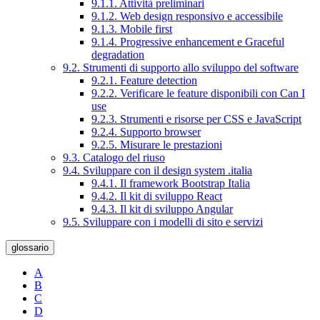
9.1.1. Attività preliminari
9.1.2. Web design responsivo e accessibile
9.1.3. Mobile first
9.1.4. Progressive enhancement e Graceful
degradation
9.2. Strumenti di supporto allo sviluppo del software
9.2.1. Feature detection
9.2.2. Verificare le feature disponibili con Can I
use
9.2.3. Strumenti e risorse per CSS e JavaScript
9.2.4. Supporto browser
9.2.5. Misurare le prestazioni
9.3. Catalogo del riuso
9.4. Sviluppare con il design system .italia
9.4.1. Il framework Bootstrap Italia
9.4.2. Il kit di sviluppo React
9.4.3. Il kit di sviluppo Angular
9.5. Sviluppare con i modelli di sito e servizi
glossario
A
B
C
D