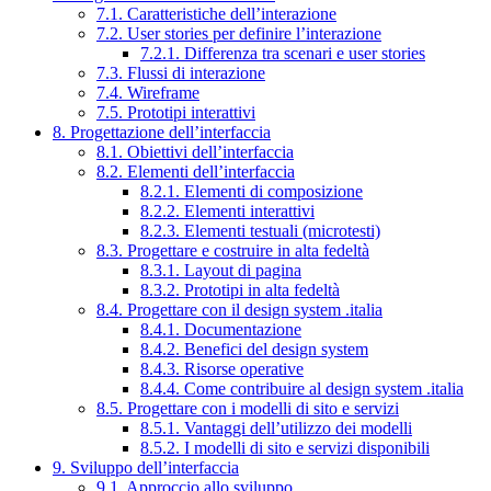
7.1. Caratteristiche dell’interazione
7.2. User stories per definire l’interazione
7.2.1. Differenza tra scenari e user stories
7.3. Flussi di interazione
7.4. Wireframe
7.5. Prototipi interattivi
8. Progettazione dell’interfaccia
8.1. Obiettivi dell’interfaccia
8.2. Elementi dell’interfaccia
8.2.1. Elementi di composizione
8.2.2. Elementi interattivi
8.2.3. Elementi testuali (microtesti)
8.3. Progettare e costruire in alta fedeltà
8.3.1. Layout di pagina
8.3.2. Prototipi in alta fedeltà
8.4. Progettare con il design system .italia
8.4.1. Documentazione
8.4.2. Benefici del design system
8.4.3. Risorse operative
8.4.4. Come contribuire al design system .italia
8.5. Progettare con i modelli di sito e servizi
8.5.1. Vantaggi dell’utilizzo dei modelli
8.5.2. I modelli di sito e servizi disponibili
9. Sviluppo dell’interfaccia
9.1. Approccio allo sviluppo