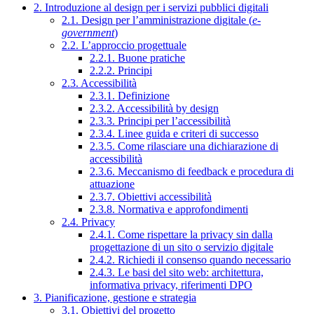
2. Introduzione al design per i servizi pubblici digitali
2.1. Design per l’amministrazione digitale (
e-
government
)
2.2. L’approccio progettuale
2.2.1. Buone pratiche
2.2.2. Principi
2.3. Accessibilità
2.3.1. Definizione
2.3.2. Accessibilità by design
2.3.3. Principi per l’accessibilità
2.3.4. Linee guida e criteri di successo
2.3.5. Come rilasciare una dichiarazione di
accessibilità
2.3.6. Meccanismo di feedback e procedura di
attuazione
2.3.7. Obiettivi accessibilità
2.3.8. Normativa e approfondimenti
2.4. Privacy
2.4.1. Come rispettare la privacy sin dalla
progettazione di un sito o servizio digitale
2.4.2. Richiedi il consenso quando necessario
2.4.3. Le basi del sito web: architettura,
informativa privacy, riferimenti DPO
3. Pianificazione, gestione e strategia
3.1. Obiettivi del progetto