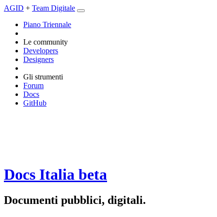
AGID
+
Team Digitale
Piano Triennale
Le community
Developers
Designers
Gli strumenti
Forum
Docs
GitHub
Docs Italia
beta
Documenti pubblici, digitali.