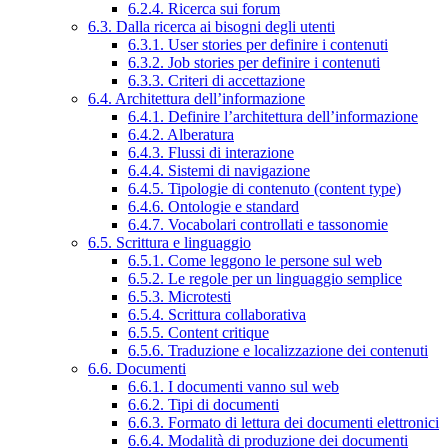
6.2.4. Ricerca sui forum
6.3. Dalla ricerca ai bisogni degli utenti
6.3.1. User stories per definire i contenuti
6.3.2. Job stories per definire i contenuti
6.3.3. Criteri di accettazione
6.4. Architettura dell’informazione
6.4.1. Definire l’architettura dell’informazione
6.4.2. Alberatura
6.4.3. Flussi di interazione
6.4.4. Sistemi di navigazione
6.4.5. Tipologie di contenuto (content type)
6.4.6. Ontologie e standard
6.4.7. Vocabolari controllati e tassonomie
6.5. Scrittura e linguaggio
6.5.1. Come leggono le persone sul web
6.5.2. Le regole per un linguaggio semplice
6.5.3. Microtesti
6.5.4. Scrittura collaborativa
6.5.5. Content critique
6.5.6. Traduzione e localizzazione dei contenuti
6.6. Documenti
6.6.1. I documenti vanno sul web
6.6.2. Tipi di documenti
6.6.3. Formato di lettura dei documenti elettronici
6.6.4. Modalità di produzione dei documenti