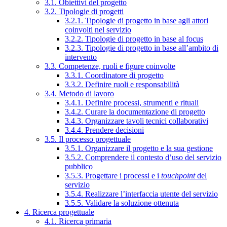
3.1. Obiettivi del progetto
3.2. Tipologie di progetti
3.2.1. Tipologie di progetto in base agli attori
coinvolti nel servizio
3.2.2. Tipologie di progetto in base al focus
3.2.3. Tipologie di progetto in base all’ambito di
intervento
3.3. Competenze, ruoli e figure coinvolte
3.3.1. Coordinatore di progetto
3.3.2. Definire ruoli e responsabilità
3.4. Metodo di lavoro
3.4.1. Definire processi, strumenti e rituali
3.4.2. Curare la documentazione di progetto
3.4.3. Organizzare tavoli tecnici collaborativi
3.4.4. Prendere decisioni
3.5. Il processo progettuale
3.5.1. Organizzare il progetto e la sua gestione
3.5.2. Comprendere il contesto d’uso del servizio
pubblico
3.5.3. Progettare i processi e i
touchpoint
del
servizio
3.5.4. Realizzare l’interfaccia utente del servizio
3.5.5. Validare la soluzione ottenuta
4. Ricerca progettuale
4.1. Ricerca primaria