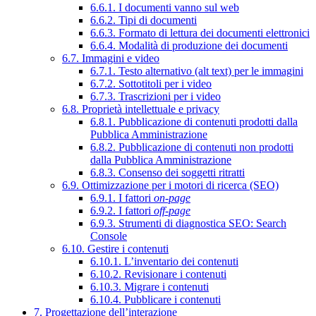
6.6.1. I documenti vanno sul web
6.6.2. Tipi di documenti
6.6.3. Formato di lettura dei documenti elettronici
6.6.4. Modalità di produzione dei documenti
6.7. Immagini e video
6.7.1. Testo alternativo (alt text) per le immagini
6.7.2. Sottotitoli per i video
6.7.3. Trascrizioni per i video
6.8. Proprietà intellettuale e privacy
6.8.1. Pubblicazione di contenuti prodotti dalla
Pubblica Amministrazione
6.8.2. Pubblicazione di contenuti non prodotti
dalla Pubblica Amministrazione
6.8.3. Consenso dei soggetti ritratti
6.9. Ottimizzazione per i motori di ricerca (SEO)
6.9.1. I fattori
on-page
6.9.2. I fattori
off-page
6.9.3. Strumenti di diagnostica SEO: Search
Console
6.10. Gestire i contenuti
6.10.1. L’inventario dei contenuti
6.10.2. Revisionare i contenuti
6.10.3. Migrare i contenuti
6.10.4. Pubblicare i contenuti
7. Progettazione dell’interazione