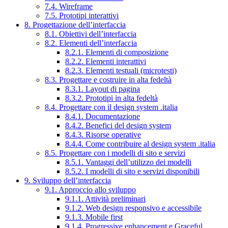
7.4. Wireframe
7.5. Prototipi interattivi
8. Progettazione dell’interfaccia
8.1. Obiettivi dell’interfaccia
8.2. Elementi dell’interfaccia
8.2.1. Elementi di composizione
8.2.2. Elementi interattivi
8.2.3. Elementi testuali (microtesti)
8.3. Progettare e costruire in alta fedeltà
8.3.1. Layout di pagina
8.3.2. Prototipi in alta fedeltà
8.4. Progettare con il design system .italia
8.4.1. Documentazione
8.4.2. Benefici del design system
8.4.3. Risorse operative
8.4.4. Come contribuire al design system .italia
8.5. Progettare con i modelli di sito e servizi
8.5.1. Vantaggi dell’utilizzo dei modelli
8.5.2. I modelli di sito e servizi disponibili
9. Sviluppo dell’interfaccia
9.1. Approccio allo sviluppo
9.1.1. Attività preliminari
9.1.2. Web design responsivo e accessibile
9.1.3. Mobile first
9.1.4. Progressive enhancement e Graceful