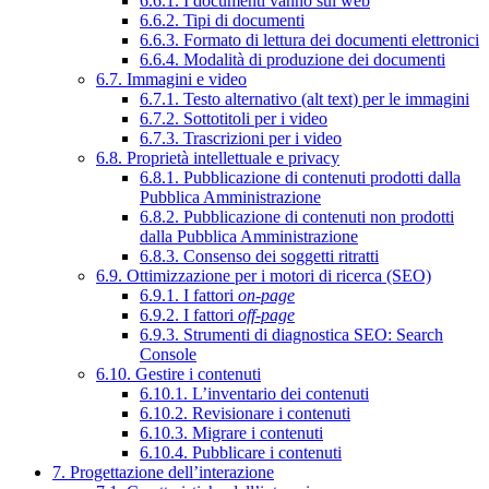
6.6.1. I documenti vanno sul web
6.6.2. Tipi di documenti
6.6.3. Formato di lettura dei documenti elettronici
6.6.4. Modalità di produzione dei documenti
6.7. Immagini e video
6.7.1. Testo alternativo (alt text) per le immagini
6.7.2. Sottotitoli per i video
6.7.3. Trascrizioni per i video
6.8. Proprietà intellettuale e privacy
6.8.1. Pubblicazione di contenuti prodotti dalla
Pubblica Amministrazione
6.8.2. Pubblicazione di contenuti non prodotti
dalla Pubblica Amministrazione
6.8.3. Consenso dei soggetti ritratti
6.9. Ottimizzazione per i motori di ricerca (SEO)
6.9.1. I fattori
on-page
6.9.2. I fattori
off-page
6.9.3. Strumenti di diagnostica SEO: Search
Console
6.10. Gestire i contenuti
6.10.1. L’inventario dei contenuti
6.10.2. Revisionare i contenuti
6.10.3. Migrare i contenuti
6.10.4. Pubblicare i contenuti
7. Progettazione dell’interazione