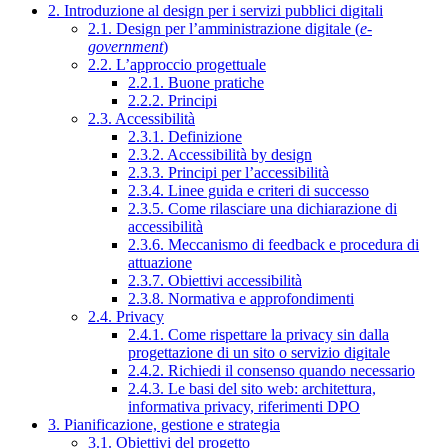
2. Introduzione al design per i servizi pubblici digitali
2.1. Design per l’amministrazione digitale (
e-
government
)
2.2. L’approccio progettuale
2.2.1. Buone pratiche
2.2.2. Principi
2.3. Accessibilità
2.3.1. Definizione
2.3.2. Accessibilità by design
2.3.3. Principi per l’accessibilità
2.3.4. Linee guida e criteri di successo
2.3.5. Come rilasciare una dichiarazione di
accessibilità
2.3.6. Meccanismo di feedback e procedura di
attuazione
2.3.7. Obiettivi accessibilità
2.3.8. Normativa e approfondimenti
2.4. Privacy
2.4.1. Come rispettare la privacy sin dalla
progettazione di un sito o servizio digitale
2.4.2. Richiedi il consenso quando necessario
2.4.3. Le basi del sito web: architettura,
informativa privacy, riferimenti DPO
3. Pianificazione, gestione e strategia
3.1. Obiettivi del progetto