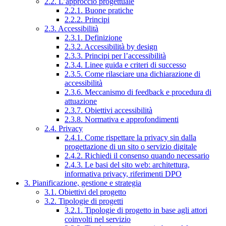
2.2. L’approccio progettuale
2.2.1. Buone pratiche
2.2.2. Principi
2.3. Accessibilità
2.3.1. Definizione
2.3.2. Accessibilità by design
2.3.3. Principi per l’accessibilità
2.3.4. Linee guida e criteri di successo
2.3.5. Come rilasciare una dichiarazione di
accessibilità
2.3.6. Meccanismo di feedback e procedura di
attuazione
2.3.7. Obiettivi accessibilità
2.3.8. Normativa e approfondimenti
2.4. Privacy
2.4.1. Come rispettare la privacy sin dalla
progettazione di un sito o servizio digitale
2.4.2. Richiedi il consenso quando necessario
2.4.3. Le basi del sito web: architettura,
informativa privacy, riferimenti DPO
3. Pianificazione, gestione e strategia
3.1. Obiettivi del progetto
3.2. Tipologie di progetti
3.2.1. Tipologie di progetto in base agli attori
coinvolti nel servizio