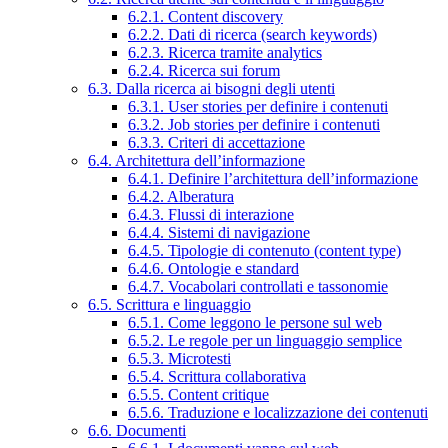
6.2.1. Content discovery
6.2.2. Dati di ricerca (search keywords)
6.2.3. Ricerca tramite analytics
6.2.4. Ricerca sui forum
6.3. Dalla ricerca ai bisogni degli utenti
6.3.1. User stories per definire i contenuti
6.3.2. Job stories per definire i contenuti
6.3.3. Criteri di accettazione
6.4. Architettura dell’informazione
6.4.1. Definire l’architettura dell’informazione
6.4.2. Alberatura
6.4.3. Flussi di interazione
6.4.4. Sistemi di navigazione
6.4.5. Tipologie di contenuto (content type)
6.4.6. Ontologie e standard
6.4.7. Vocabolari controllati e tassonomie
6.5. Scrittura e linguaggio
6.5.1. Come leggono le persone sul web
6.5.2. Le regole per un linguaggio semplice
6.5.3. Microtesti
6.5.4. Scrittura collaborativa
6.5.5. Content critique
6.5.6. Traduzione e localizzazione dei contenuti
6.6. Documenti