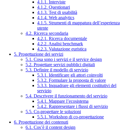
4.1.1. Interviste
4.1.2. Questionari
4.1.3. Test di usabilità
4.1.4. Web analytics
4.1.5. Strumenti di mappatura dell’esperienza
utente
4.2. Ricerca secondaria
4.2.1. Ricerca documentale
4.2.2. Analisi benchmark
4.2.3. Valutazione euristica
5. Progettazione dei servizi
5.1. Cosa sono i servizi e il service design
5.2. Progettare servizi pubblici digitali
5.3. Definire il modello di servizio
5.3.1. Identificare gli attori coinvolti
5.3.2. Formulare la proposta di valore
5.3.3. Inquadrare gli elementi costitutivi del
servizio
5.4. Descrivere il funzionamento del servizio
5.4.1. Mappare l’ecosistema
5.4.2. Rappresentare i flussi di servizio
5.5. Co-progettare le soluzioni
5.5.1. Workshop di co-progettazione
6. Progettazione dei contenuti
6.1. Cos’è il content design