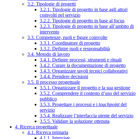
3.2. Tipologie di progetti
3.2.1. Tipologie di progetto in base agli attori
coinvolti nel servizio
3.2.2. Tipologie di progetto in base al focus
3.2.3. Tipologie di progetto in base all’ambito di
intervento
3.3. Competenze, ruoli e figure coinvolte
3.3.1. Coordinatore di progetto
3.3.2. Definire ruoli e responsabilità
3.4. Metodo di lavoro
3.4.1. Definire processi, strumenti e rituali
3.4.2. Curare la documentazione di progetto
3.4.3. Organizzare tavoli tecnici collaborativi
3.4.4. Prendere decisioni
3.5. Il processo progettuale
3.5.1. Organizzare il progetto e la sua gestione
3.5.2. Comprendere il contesto d’uso del servizio
pubblico
3.5.3. Progettare i processi e i
touchpoint
del
servizio
3.5.4. Realizzare l’interfaccia utente del servizio
3.5.5. Validare la soluzione ottenuta
4. Ricerca progettuale
4.1. Ricerca primaria
4.1.1. Interviste