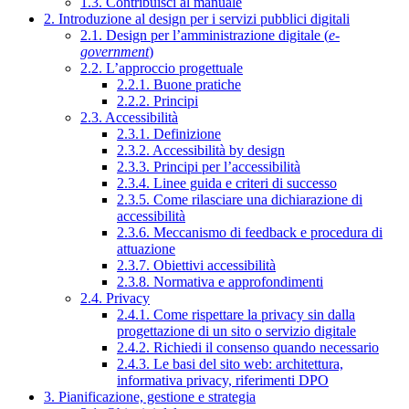
1.3. Contribuisci al manuale
2. Introduzione al design per i servizi pubblici digitali
2.1. Design per l’amministrazione digitale (
e-
government
)
2.2. L’approccio progettuale
2.2.1. Buone pratiche
2.2.2. Principi
2.3. Accessibilità
2.3.1. Definizione
2.3.2. Accessibilità by design
2.3.3. Principi per l’accessibilità
2.3.4. Linee guida e criteri di successo
2.3.5. Come rilasciare una dichiarazione di
accessibilità
2.3.6. Meccanismo di feedback e procedura di
attuazione
2.3.7. Obiettivi accessibilità
2.3.8. Normativa e approfondimenti
2.4. Privacy
2.4.1. Come rispettare la privacy sin dalla
progettazione di un sito o servizio digitale
2.4.2. Richiedi il consenso quando necessario
2.4.3. Le basi del sito web: architettura,
informativa privacy, riferimenti DPO
3. Pianificazione, gestione e strategia