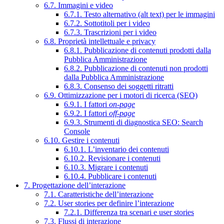
6.7. Immagini e video
6.7.1. Testo alternativo (alt text) per le immagini
6.7.2. Sottotitoli per i video
6.7.3. Trascrizioni per i video
6.8. Proprietà intellettuale e privacy
6.8.1. Pubblicazione di contenuti prodotti dalla
Pubblica Amministrazione
6.8.2. Pubblicazione di contenuti non prodotti
dalla Pubblica Amministrazione
6.8.3. Consenso dei soggetti ritratti
6.9. Ottimizzazione per i motori di ricerca (SEO)
6.9.1. I fattori
on-page
6.9.2. I fattori
off-page
6.9.3. Strumenti di diagnostica SEO: Search
Console
6.10. Gestire i contenuti
6.10.1. L’inventario dei contenuti
6.10.2. Revisionare i contenuti
6.10.3. Migrare i contenuti
6.10.4. Pubblicare i contenuti
7. Progettazione dell’interazione
7.1. Caratteristiche dell’interazione
7.2. User stories per definire l’interazione
7.2.1. Differenza tra scenari e user stories
7.3. Flussi di interazione