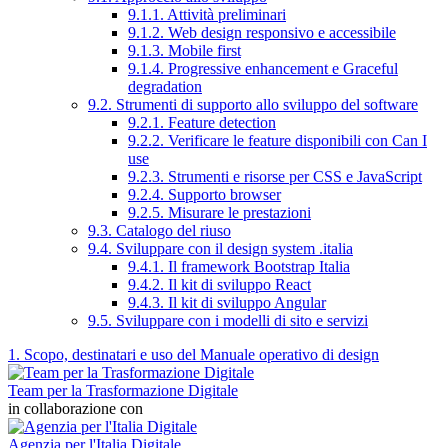
9.1.1. Attività preliminari
9.1.2. Web design responsivo e accessibile
9.1.3. Mobile first
9.1.4. Progressive enhancement e Graceful
degradation
9.2. Strumenti di supporto allo sviluppo del software
9.2.1. Feature detection
9.2.2. Verificare le feature disponibili con Can I
use
9.2.3. Strumenti e risorse per CSS e JavaScript
9.2.4. Supporto browser
9.2.5. Misurare le prestazioni
9.3. Catalogo del riuso
9.4. Sviluppare con il design system .italia
9.4.1. Il framework Bootstrap Italia
9.4.2. Il kit di sviluppo React
9.4.3. Il kit di sviluppo Angular
9.5. Sviluppare con i modelli di sito e servizi
1. Scopo, destinatari e uso del Manuale operativo di design
Team per la Trasformazione Digitale
in collaborazione con
Agenzia per l'Italia Digitale