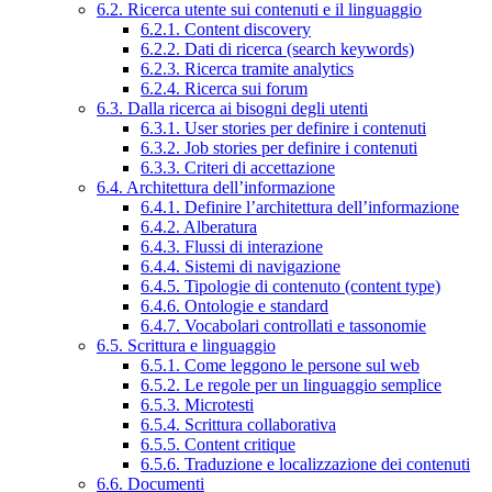
6.2. Ricerca utente sui contenuti e il linguaggio
6.2.1. Content discovery
6.2.2. Dati di ricerca (search keywords)
6.2.3. Ricerca tramite analytics
6.2.4. Ricerca sui forum
6.3. Dalla ricerca ai bisogni degli utenti
6.3.1. User stories per definire i contenuti
6.3.2. Job stories per definire i contenuti
6.3.3. Criteri di accettazione
6.4. Architettura dell’informazione
6.4.1. Definire l’architettura dell’informazione
6.4.2. Alberatura
6.4.3. Flussi di interazione
6.4.4. Sistemi di navigazione
6.4.5. Tipologie di contenuto (content type)
6.4.6. Ontologie e standard
6.4.7. Vocabolari controllati e tassonomie
6.5. Scrittura e linguaggio
6.5.1. Come leggono le persone sul web
6.5.2. Le regole per un linguaggio semplice
6.5.3. Microtesti
6.5.4. Scrittura collaborativa
6.5.5. Content critique
6.5.6. Traduzione e localizzazione dei contenuti
6.6. Documenti