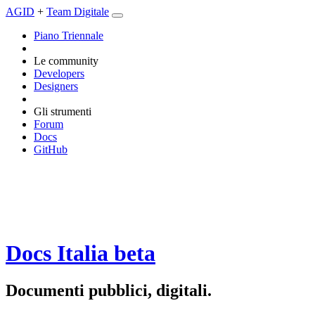
AGID
+
Team Digitale
Piano Triennale
Le community
Developers
Designers
Gli strumenti
Forum
Docs
GitHub
Docs Italia
beta
Documenti pubblici, digitali.