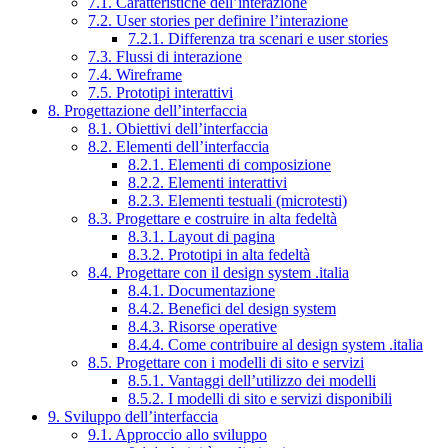
7.1. Caratteristiche dell’interazione
7.2. User stories per definire l’interazione
7.2.1. Differenza tra scenari e user stories
7.3. Flussi di interazione
7.4. Wireframe
7.5. Prototipi interattivi
8. Progettazione dell’interfaccia
8.1. Obiettivi dell’interfaccia
8.2. Elementi dell’interfaccia
8.2.1. Elementi di composizione
8.2.2. Elementi interattivi
8.2.3. Elementi testuali (microtesti)
8.3. Progettare e costruire in alta fedeltà
8.3.1. Layout di pagina
8.3.2. Prototipi in alta fedeltà
8.4. Progettare con il design system .italia
8.4.1. Documentazione
8.4.2. Benefici del design system
8.4.3. Risorse operative
8.4.4. Come contribuire al design system .italia
8.5. Progettare con i modelli di sito e servizi
8.5.1. Vantaggi dell’utilizzo dei modelli
8.5.2. I modelli di sito e servizi disponibili
9. Sviluppo dell’interfaccia
9.1. Approccio allo sviluppo