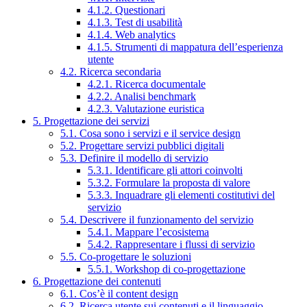
4.1.2. Questionari
4.1.3. Test di usabilità
4.1.4. Web analytics
4.1.5. Strumenti di mappatura dell’esperienza
utente
4.2. Ricerca secondaria
4.2.1. Ricerca documentale
4.2.2. Analisi benchmark
4.2.3. Valutazione euristica
5. Progettazione dei servizi
5.1. Cosa sono i servizi e il service design
5.2. Progettare servizi pubblici digitali
5.3. Definire il modello di servizio
5.3.1. Identificare gli attori coinvolti
5.3.2. Formulare la proposta di valore
5.3.3. Inquadrare gli elementi costitutivi del
servizio
5.4. Descrivere il funzionamento del servizio
5.4.1. Mappare l’ecosistema
5.4.2. Rappresentare i flussi di servizio
5.5. Co-progettare le soluzioni
5.5.1. Workshop di co-progettazione
6. Progettazione dei contenuti
6.1. Cos’è il content design
6.2. Ricerca utente sui contenuti e il linguaggio