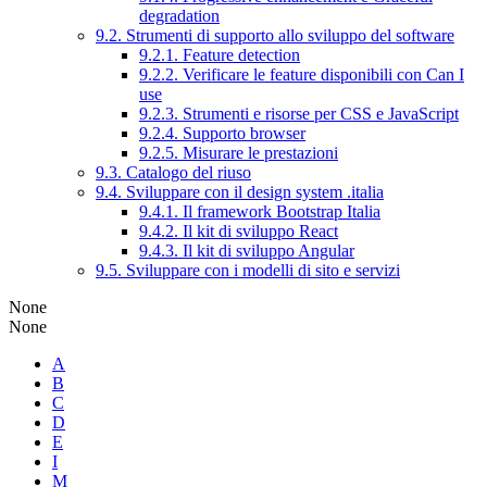
degradation
9.2. Strumenti di supporto allo sviluppo del software
9.2.1. Feature detection
9.2.2. Verificare le feature disponibili con Can I
use
9.2.3. Strumenti e risorse per CSS e JavaScript
9.2.4. Supporto browser
9.2.5. Misurare le prestazioni
9.3. Catalogo del riuso
9.4. Sviluppare con il design system .italia
9.4.1. Il framework Bootstrap Italia
9.4.2. Il kit di sviluppo React
9.4.3. Il kit di sviluppo Angular
9.5. Sviluppare con i modelli di sito e servizi
None
None
A
B
C
D
E
I
M