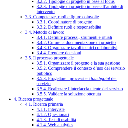
3.2.2. Tipologie di progetto in base al focus
3.2.3. Tipologie di progetto in base all’ambito di
intervento
3.3. Competenze, ruoli e figure coinvolte
3.3.1. Coordinatore di progetto
3.3.2. Definire ruoli e responsabilità
3.4. Metodo di lavoro
3.4.1. Definire processi, strumenti e rituali
3.4.2. Curare la documentazione di progetto
3.4.3. Organizzare tavoli tecnici collaborativi
3.4.4. Prendere decisioni
3.5. Il processo progettuale
3.5.1. Organizzare il progetto e la sua gestione
3.5.2. Comprendere il contesto d’uso del servizio
pubblico
3.5.3. Progettare i processi e i
touchpoint
del
servizio
3.5.4. Realizzare l’interfaccia utente del servizio
3.5.5. Validare la soluzione ottenuta
4. Ricerca progettuale
4.1. Ricerca primaria
4.1.1. Interviste
4.1.2. Questionari
4.1.3. Test di usabilità
4.1.4. Web analytics