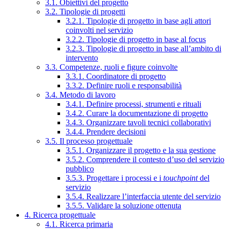
3.1. Obiettivi del progetto
3.2. Tipologie di progetti
3.2.1. Tipologie di progetto in base agli attori
coinvolti nel servizio
3.2.2. Tipologie di progetto in base al focus
3.2.3. Tipologie di progetto in base all’ambito di
intervento
3.3. Competenze, ruoli e figure coinvolte
3.3.1. Coordinatore di progetto
3.3.2. Definire ruoli e responsabilità
3.4. Metodo di lavoro
3.4.1. Definire processi, strumenti e rituali
3.4.2. Curare la documentazione di progetto
3.4.3. Organizzare tavoli tecnici collaborativi
3.4.4. Prendere decisioni
3.5. Il processo progettuale
3.5.1. Organizzare il progetto e la sua gestione
3.5.2. Comprendere il contesto d’uso del servizio
pubblico
3.5.3. Progettare i processi e i
touchpoint
del
servizio
3.5.4. Realizzare l’interfaccia utente del servizio
3.5.5. Validare la soluzione ottenuta
4. Ricerca progettuale
4.1. Ricerca primaria