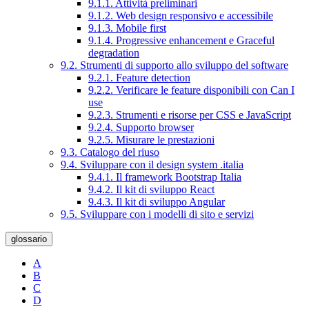
9.1.1. Attività preliminari
9.1.2. Web design responsivo e accessibile
9.1.3. Mobile first
9.1.4. Progressive enhancement e Graceful
degradation
9.2. Strumenti di supporto allo sviluppo del software
9.2.1. Feature detection
9.2.2. Verificare le feature disponibili con Can I
use
9.2.3. Strumenti e risorse per CSS e JavaScript
9.2.4. Supporto browser
9.2.5. Misurare le prestazioni
9.3. Catalogo del riuso
9.4. Sviluppare con il design system .italia
9.4.1. Il framework Bootstrap Italia
9.4.2. Il kit di sviluppo React
9.4.3. Il kit di sviluppo Angular
9.5. Sviluppare con i modelli di sito e servizi
glossario
A
B
C
D