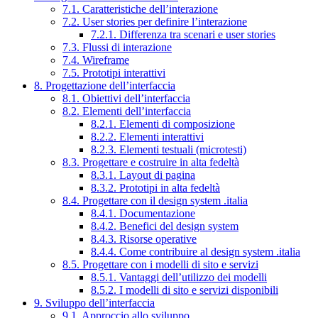
7.1. Caratteristiche dell’interazione
7.2. User stories per definire l’interazione
7.2.1. Differenza tra scenari e user stories
7.3. Flussi di interazione
7.4. Wireframe
7.5. Prototipi interattivi
8. Progettazione dell’interfaccia
8.1. Obiettivi dell’interfaccia
8.2. Elementi dell’interfaccia
8.2.1. Elementi di composizione
8.2.2. Elementi interattivi
8.2.3. Elementi testuali (microtesti)
8.3. Progettare e costruire in alta fedeltà
8.3.1. Layout di pagina
8.3.2. Prototipi in alta fedeltà
8.4. Progettare con il design system .italia
8.4.1. Documentazione
8.4.2. Benefici del design system
8.4.3. Risorse operative
8.4.4. Come contribuire al design system .italia
8.5. Progettare con i modelli di sito e servizi
8.5.1. Vantaggi dell’utilizzo dei modelli
8.5.2. I modelli di sito e servizi disponibili
9. Sviluppo dell’interfaccia
9.1. Approccio allo sviluppo