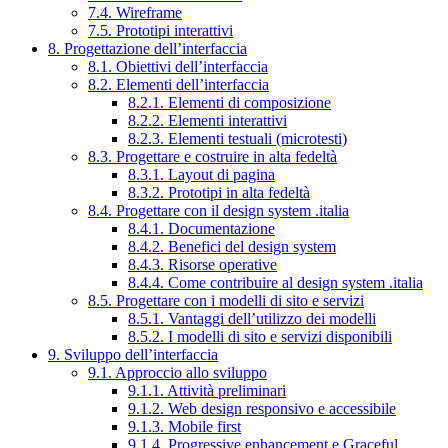
7.4. Wireframe
7.5. Prototipi interattivi
8. Progettazione dell’interfaccia
8.1. Obiettivi dell’interfaccia
8.2. Elementi dell’interfaccia
8.2.1. Elementi di composizione
8.2.2. Elementi interattivi
8.2.3. Elementi testuali (microtesti)
8.3. Progettare e costruire in alta fedeltà
8.3.1. Layout di pagina
8.3.2. Prototipi in alta fedeltà
8.4. Progettare con il design system .italia
8.4.1. Documentazione
8.4.2. Benefici del design system
8.4.3. Risorse operative
8.4.4. Come contribuire al design system .italia
8.5. Progettare con i modelli di sito e servizi
8.5.1. Vantaggi dell’utilizzo dei modelli
8.5.2. I modelli di sito e servizi disponibili
9. Sviluppo dell’interfaccia
9.1. Approccio allo sviluppo
9.1.1. Attività preliminari
9.1.2. Web design responsivo e accessibile
9.1.3. Mobile first
9.1.4. Progressive enhancement e Graceful