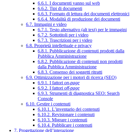
6.6.1. I documenti vanno sul web
6.6.2. Tipi di documenti
6.6.3. Formato di lettura dei documenti elettronici
6.6.4. Modalità di produzione dei documenti
6.7. Immagini e video
6.7.1. Testo alternativo (alt text) per le immagini
6.7.2. Sottotitoli per i video
6.7.3. Trascrizioni per i video
6.8. Proprietà intellettuale e privacy
6.8.1. Pubblicazione di contenuti prodotti dalla
Pubblica Amministrazione
6.8.2. Pubblicazione di contenuti non prodotti
dalla Pubblica Amministrazione
6.8.3. Consenso dei soggetti ritratti
6.9. Ottimizzazione per i motori di ricerca (SEO)
6.9.1. I fattori
on-page
6.9.2. I fattori
off-page
6.9.3. Strumenti di diagnostica SEO: Search
Console
6.10. Gestire i contenuti
6.10.1. L’inventario dei contenuti
6.10.2. Revisionare i contenuti
6.10.3. Migrare i contenuti
6.10.4. Pubblicare i contenuti
7. Progettazione dell’interazione