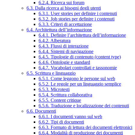
6.2.4. Ricerca sui forum
6.3. Dalla ricerca ai bisogni degli utenti
6.3.1. User stories per definire i contenuti
6.3.2. Job stories per definire i contenuti
6.3.3. Criteri di accettazione
6.4. Architettura dell’informazione
6.4.1. Definire l’architettura dell’informazione
6.4.2. Alberatura
6.4.3. Flussi di interazione
6.4.4. Sistemi di navigazione
6.4.5. Tipologie di contenuto (content type)
6.4.6. Ontologie e standard
6.4.7. Vocabolari controllati e tassonomie
6.5. Scrittura e linguaggio
6.5.1. Come leggono le persone sul web
6.5.2. Le regole per un linguaggio semplice
6.5.3. Microtesti
6.5.4. Scrittura collaborativa
6.5.5. Content critique
6.5.6. Traduzione e localizzazione dei contenuti
6.6. Documenti
6.6.1. I documenti vanno sul web
6.6.2. Tipi di documenti
6.6.3. Formato di lettura dei documenti elettronici
6.6.4. Modalità di produzione dei documenti