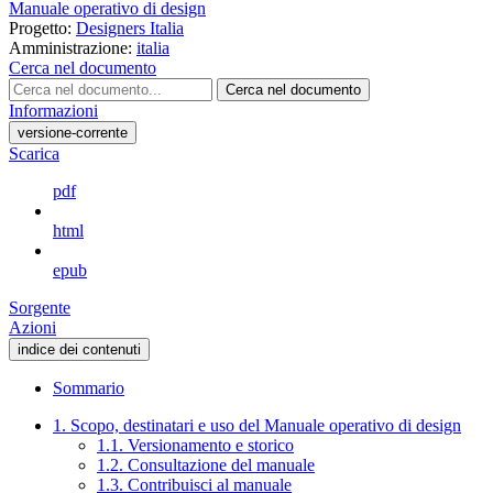
Manuale operativo di design
Progetto:
Designers Italia
Amministrazione:
italia
Cerca nel documento
Cerca nel documento
Informazioni
versione-corrente
Scarica
pdf
html
epub
Sorgente
Azioni
indice dei contenuti
Sommario
1. Scopo, destinatari e uso del Manuale operativo di design
1.1. Versionamento e storico
1.2. Consultazione del manuale
1.3. Contribuisci al manuale