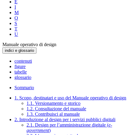
E
I
M
O
S
T
U
Manuale operativo di design
indici e glossario
contenuti
figure
tabelle
glossario
Sommario
1. Scopo, destinatari e uso del Manuale operativo di design
1.1. Versionamento e storico
1.2. Consultazione del manuale
1.3. Contribuisci al manuale
2. Introduzione al design per i servizi pubblici digitali
2.1. Design per l’amministrazione digitale (
e-
government
)