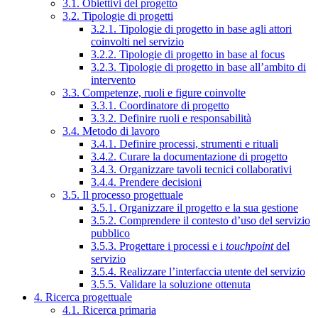
3.1. Obiettivi del progetto
3.2. Tipologie di progetti
3.2.1. Tipologie di progetto in base agli attori
coinvolti nel servizio
3.2.2. Tipologie di progetto in base al focus
3.2.3. Tipologie di progetto in base all’ambito di
intervento
3.3. Competenze, ruoli e figure coinvolte
3.3.1. Coordinatore di progetto
3.3.2. Definire ruoli e responsabilità
3.4. Metodo di lavoro
3.4.1. Definire processi, strumenti e rituali
3.4.2. Curare la documentazione di progetto
3.4.3. Organizzare tavoli tecnici collaborativi
3.4.4. Prendere decisioni
3.5. Il processo progettuale
3.5.1. Organizzare il progetto e la sua gestione
3.5.2. Comprendere il contesto d’uso del servizio
pubblico
3.5.3. Progettare i processi e i
touchpoint
del
servizio
3.5.4. Realizzare l’interfaccia utente del servizio
3.5.5. Validare la soluzione ottenuta
4. Ricerca progettuale
4.1. Ricerca primaria