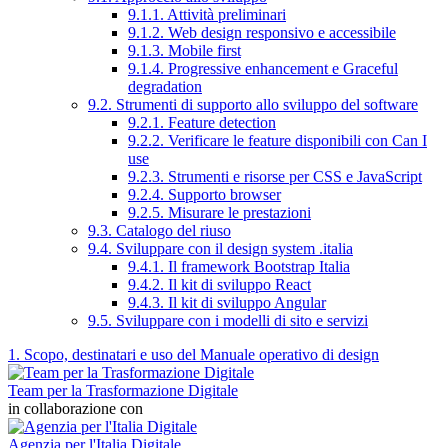
9.1.1. Attività preliminari
9.1.2. Web design responsivo e accessibile
9.1.3. Mobile first
9.1.4. Progressive enhancement e Graceful
degradation
9.2. Strumenti di supporto allo sviluppo del software
9.2.1. Feature detection
9.2.2. Verificare le feature disponibili con Can I
use
9.2.3. Strumenti e risorse per CSS e JavaScript
9.2.4. Supporto browser
9.2.5. Misurare le prestazioni
9.3. Catalogo del riuso
9.4. Sviluppare con il design system .italia
9.4.1. Il framework Bootstrap Italia
9.4.2. Il kit di sviluppo React
9.4.3. Il kit di sviluppo Angular
9.5. Sviluppare con i modelli di sito e servizi
1. Scopo, destinatari e uso del Manuale operativo di design
Team per la Trasformazione Digitale
in collaborazione con
Agenzia per l'Italia Digitale