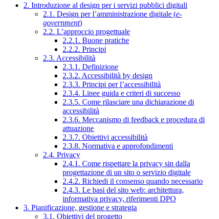
2. Introduzione al design per i servizi pubblici digitali
2.1. Design per l’amministrazione digitale (
e-
government
)
2.2. L’approccio progettuale
2.2.1. Buone pratiche
2.2.2. Principi
2.3. Accessibilità
2.3.1. Definizione
2.3.2. Accessibilità by design
2.3.3. Principi per l’accessibilità
2.3.4. Linee guida e criteri di successo
2.3.5. Come rilasciare una dichiarazione di
accessibilità
2.3.6. Meccanismo di feedback e procedura di
attuazione
2.3.7. Obiettivi accessibilità
2.3.8. Normativa e approfondimenti
2.4. Privacy
2.4.1. Come rispettare la privacy sin dalla
progettazione di un sito o servizio digitale
2.4.2. Richiedi il consenso quando necessario
2.4.3. Le basi del sito web: architettura,
informativa privacy, riferimenti DPO
3. Pianificazione, gestione e strategia
3.1. Obiettivi del progetto