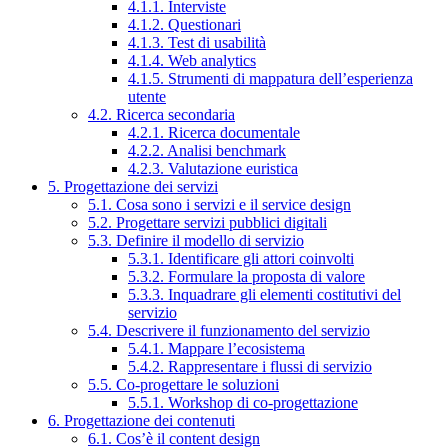
4.1.1. Interviste
4.1.2. Questionari
4.1.3. Test di usabilità
4.1.4. Web analytics
4.1.5. Strumenti di mappatura dell’esperienza
utente
4.2. Ricerca secondaria
4.2.1. Ricerca documentale
4.2.2. Analisi benchmark
4.2.3. Valutazione euristica
5. Progettazione dei servizi
5.1. Cosa sono i servizi e il service design
5.2. Progettare servizi pubblici digitali
5.3. Definire il modello di servizio
5.3.1. Identificare gli attori coinvolti
5.3.2. Formulare la proposta di valore
5.3.3. Inquadrare gli elementi costitutivi del
servizio
5.4. Descrivere il funzionamento del servizio
5.4.1. Mappare l’ecosistema
5.4.2. Rappresentare i flussi di servizio
5.5. Co-progettare le soluzioni
5.5.1. Workshop di co-progettazione
6. Progettazione dei contenuti
6.1. Cos’è il content design