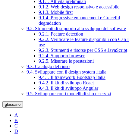
9.1.1. Attività preliminari
9.1.2. Web design responsivo e accessibile
9.1.3. Mobile first
9.1.4. Progressive enhancement e Graceful
degradation
9.2. Strumenti di supporto allo sviluppo del software
9.2.1. Feature detection
9.2.2. Verificare le feature disponibili con Can I
use
9.2.3. Strumenti e risorse per CSS e JavaScript
9.2.4. Supporto browser
9.2.5. Misurare le prestazioni
9.3. Catalogo del riuso
9.4. Sviluppare con il design system .italia
9.4.1. Il framework Bootstrap Italia
9.4.2. Il kit di sviluppo React
9.4.3. Il kit di sviluppo Angular
9.5. Sviluppare con i modelli di sito e servizi
glossario
A
B
C
D