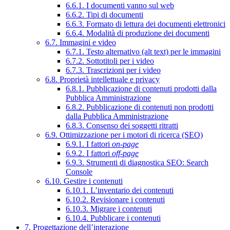
6.6.1. I documenti vanno sul web
6.6.2. Tipi di documenti
6.6.3. Formato di lettura dei documenti elettronici
6.6.4. Modalità di produzione dei documenti
6.7. Immagini e video
6.7.1. Testo alternativo (alt text) per le immagini
6.7.2. Sottotitoli per i video
6.7.3. Trascrizioni per i video
6.8. Proprietà intellettuale e privacy
6.8.1. Pubblicazione di contenuti prodotti dalla
Pubblica Amministrazione
6.8.2. Pubblicazione di contenuti non prodotti
dalla Pubblica Amministrazione
6.8.3. Consenso dei soggetti ritratti
6.9. Ottimizzazione per i motori di ricerca (SEO)
6.9.1. I fattori
on-page
6.9.2. I fattori
off-page
6.9.3. Strumenti di diagnostica SEO: Search
Console
6.10. Gestire i contenuti
6.10.1. L’inventario dei contenuti
6.10.2. Revisionare i contenuti
6.10.3. Migrare i contenuti
6.10.4. Pubblicare i contenuti
7. Progettazione dell’interazione