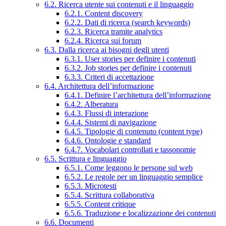
6.2. Ricerca utente sui contenuti e il linguaggio
6.2.1. Content discovery
6.2.2. Dati di ricerca (search keywords)
6.2.3. Ricerca tramite analytics
6.2.4. Ricerca sui forum
6.3. Dalla ricerca ai bisogni degli utenti
6.3.1. User stories per definire i contenuti
6.3.2. Job stories per definire i contenuti
6.3.3. Criteri di accettazione
6.4. Architettura dell’informazione
6.4.1. Definire l’architettura dell’informazione
6.4.2. Alberatura
6.4.3. Flussi di interazione
6.4.4. Sistemi di navigazione
6.4.5. Tipologie di contenuto (content type)
6.4.6. Ontologie e standard
6.4.7. Vocabolari controllati e tassonomie
6.5. Scrittura e linguaggio
6.5.1. Come leggono le persone sul web
6.5.2. Le regole per un linguaggio semplice
6.5.3. Microtesti
6.5.4. Scrittura collaborativa
6.5.5. Content critique
6.5.6. Traduzione e localizzazione dei contenuti
6.6. Documenti