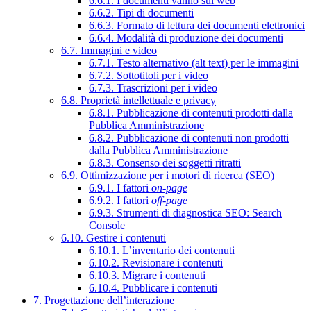
6.6.1. I documenti vanno sul web
6.6.2. Tipi di documenti
6.6.3. Formato di lettura dei documenti elettronici
6.6.4. Modalità di produzione dei documenti
6.7. Immagini e video
6.7.1. Testo alternativo (alt text) per le immagini
6.7.2. Sottotitoli per i video
6.7.3. Trascrizioni per i video
6.8. Proprietà intellettuale e privacy
6.8.1. Pubblicazione di contenuti prodotti dalla
Pubblica Amministrazione
6.8.2. Pubblicazione di contenuti non prodotti
dalla Pubblica Amministrazione
6.8.3. Consenso dei soggetti ritratti
6.9. Ottimizzazione per i motori di ricerca (SEO)
6.9.1. I fattori
on-page
6.9.2. I fattori
off-page
6.9.3. Strumenti di diagnostica SEO: Search
Console
6.10. Gestire i contenuti
6.10.1. L’inventario dei contenuti
6.10.2. Revisionare i contenuti
6.10.3. Migrare i contenuti
6.10.4. Pubblicare i contenuti
7. Progettazione dell’interazione