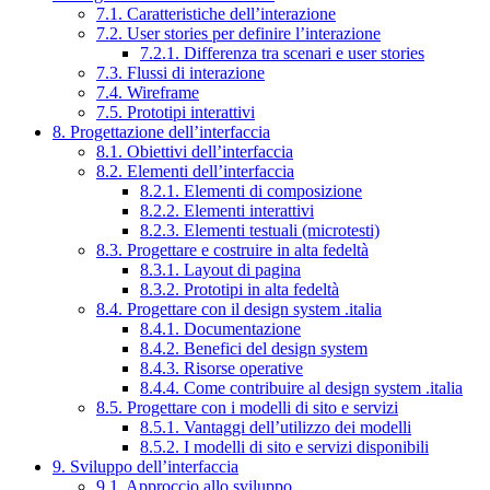
7.1. Caratteristiche dell’interazione
7.2. User stories per definire l’interazione
7.2.1. Differenza tra scenari e user stories
7.3. Flussi di interazione
7.4. Wireframe
7.5. Prototipi interattivi
8. Progettazione dell’interfaccia
8.1. Obiettivi dell’interfaccia
8.2. Elementi dell’interfaccia
8.2.1. Elementi di composizione
8.2.2. Elementi interattivi
8.2.3. Elementi testuali (microtesti)
8.3. Progettare e costruire in alta fedeltà
8.3.1. Layout di pagina
8.3.2. Prototipi in alta fedeltà
8.4. Progettare con il design system .italia
8.4.1. Documentazione
8.4.2. Benefici del design system
8.4.3. Risorse operative
8.4.4. Come contribuire al design system .italia
8.5. Progettare con i modelli di sito e servizi
8.5.1. Vantaggi dell’utilizzo dei modelli
8.5.2. I modelli di sito e servizi disponibili
9. Sviluppo dell’interfaccia
9.1. Approccio allo sviluppo