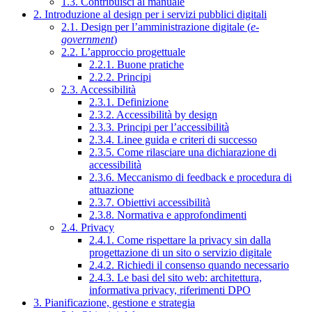
1.3. Contribuisci al manuale
2. Introduzione al design per i servizi pubblici digitali
2.1. Design per l’amministrazione digitale (
e-
government
)
2.2. L’approccio progettuale
2.2.1. Buone pratiche
2.2.2. Principi
2.3. Accessibilità
2.3.1. Definizione
2.3.2. Accessibilità by design
2.3.3. Principi per l’accessibilità
2.3.4. Linee guida e criteri di successo
2.3.5. Come rilasciare una dichiarazione di
accessibilità
2.3.6. Meccanismo di feedback e procedura di
attuazione
2.3.7. Obiettivi accessibilità
2.3.8. Normativa e approfondimenti
2.4. Privacy
2.4.1. Come rispettare la privacy sin dalla
progettazione di un sito o servizio digitale
2.4.2. Richiedi il consenso quando necessario
2.4.3. Le basi del sito web: architettura,
informativa privacy, riferimenti DPO
3. Pianificazione, gestione e strategia