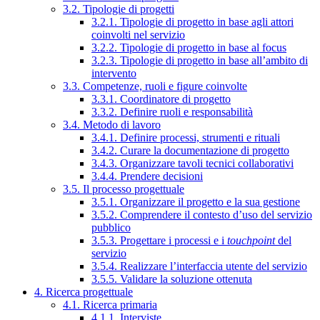
3.2. Tipologie di progetti
3.2.1. Tipologie di progetto in base agli attori
coinvolti nel servizio
3.2.2. Tipologie di progetto in base al focus
3.2.3. Tipologie di progetto in base all’ambito di
intervento
3.3. Competenze, ruoli e figure coinvolte
3.3.1. Coordinatore di progetto
3.3.2. Definire ruoli e responsabilità
3.4. Metodo di lavoro
3.4.1. Definire processi, strumenti e rituali
3.4.2. Curare la documentazione di progetto
3.4.3. Organizzare tavoli tecnici collaborativi
3.4.4. Prendere decisioni
3.5. Il processo progettuale
3.5.1. Organizzare il progetto e la sua gestione
3.5.2. Comprendere il contesto d’uso del servizio
pubblico
3.5.3. Progettare i processi e i
touchpoint
del
servizio
3.5.4. Realizzare l’interfaccia utente del servizio
3.5.5. Validare la soluzione ottenuta
4. Ricerca progettuale
4.1. Ricerca primaria
4.1.1. Interviste