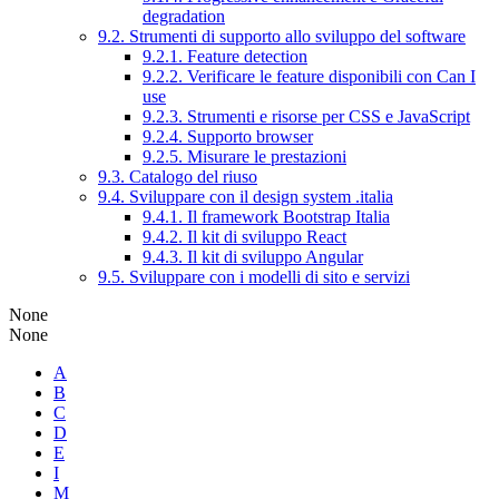
degradation
9.2. Strumenti di supporto allo sviluppo del software
9.2.1. Feature detection
9.2.2. Verificare le feature disponibili con Can I
use
9.2.3. Strumenti e risorse per CSS e JavaScript
9.2.4. Supporto browser
9.2.5. Misurare le prestazioni
9.3. Catalogo del riuso
9.4. Sviluppare con il design system .italia
9.4.1. Il framework Bootstrap Italia
9.4.2. Il kit di sviluppo React
9.4.3. Il kit di sviluppo Angular
9.5. Sviluppare con i modelli di sito e servizi
None
None
A
B
C
D
E
I
M