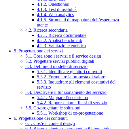
4.1.2. Questionari
4.1.3. Test di usabilità
4.1.4. Web analytics
4.1.5. Strumenti di mappatura dell’esperienza
utente
4.2. Ricerca secondaria
4.2.1. Ricerca documentale
4.2.2. Analisi benchmark
4.2.3. Valutazione euristica
5. Progettazione dei servizi
5.1. Cosa sono i servizi e il service design
5.2. Progettare servizi pubblici digitali
5.3. Definire il modello di servizio
5.3.1. Identificare gli attori coinvolti
5.3.2. Formulare la proposta di valore
5.3.3. Inquadrare gli elementi costitutivi del
servizio
5.4. Descrivere il funzionamento del servizio
5.4.1. Mappare l’ecosistema
5.4.2. Rappresentare i flussi di servizio
5.5. Co-progettare le soluzioni
5.5.1. Workshop di co-progettazione
6. Progettazione dei contenuti
6.1. Cos’è il content design
6.2. Ricerca utente sui contenuti e il linguaggio