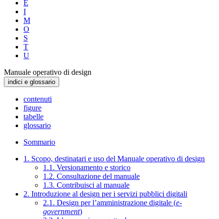
E
I
M
O
S
T
U
Manuale operativo di design
indici e glossario
contenuti
figure
tabelle
glossario
Sommario
1. Scopo, destinatari e uso del Manuale operativo di design
1.1. Versionamento e storico
1.2. Consultazione del manuale
1.3. Contribuisci al manuale
2. Introduzione al design per i servizi pubblici digitali
2.1. Design per l’amministrazione digitale (
e-
government
)