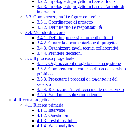
3.2.2. Tipologie di progetto in base al focus
3.2.3. Tipologie di progetto in base all’ambito di
intervento
3.3. Competenze, ruoli e figure coinvolte
3.3.1. Coordinatore di progetto
3.3.2. Definire ruoli e responsabilità
3.4. Metodo di lavoro
3.4.1. Definire processi, strumenti e rituali
3.4.2. Curare la documentazione di progetto
3.4.3. Organizzare tavoli tecnici collaborativi
3.4.4. Prendere decisioni
3.5. Il processo progettuale
3.5.1. Organizzare il progetto e la sua gestione
3.5.2. Comprendere il contesto d’uso del servizio
pubblico
3.5.3. Progettare i processi e i
touchpoint
del
servizio
3.5.4. Realizzare l’interfaccia utente del servizio
3.5.5. Validare la soluzione ottenuta
4. Ricerca progettuale
4.1. Ricerca primaria
4.1.1. Interviste
4.1.2. Questionari
4.1.3. Test di usabilità
4.1.4. Web analytics