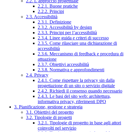
2.2. L’approccio progettuale
2.2.1. Buone pratiche
2.2.2. Principi
2.3. Accessibilità
2.3.1. Definizione
2.3.2. Accessibilità by design
2.3.3. Principi per l’accessibilità
2.3.4. Linee guida e criteri di successo
2.3.5. Come rilasciare una dichiarazione di
accessibilità
2.3.6. Meccanismo di feedback e procedura di
attuazione
2.3.7. Obiettivi accessibilità
2.3.8. Normativa e approfondimenti
2.4. Privacy
2.4.1. Come rispettare la privacy sin dalla
progettazione di un sito o servizio digitale
2.4.2. Richiedi il consenso quando necessario
2.4.3. Le basi del sito web: architettura,
informativa privacy, riferimenti DPO
3. Pianificazione, gestione e strategia
3.1. Obiettivi del progetto
3.2. Tipologie di progetti
3.2.1. Tipologie di progetto in base agli attori
coinvolti nel servizio