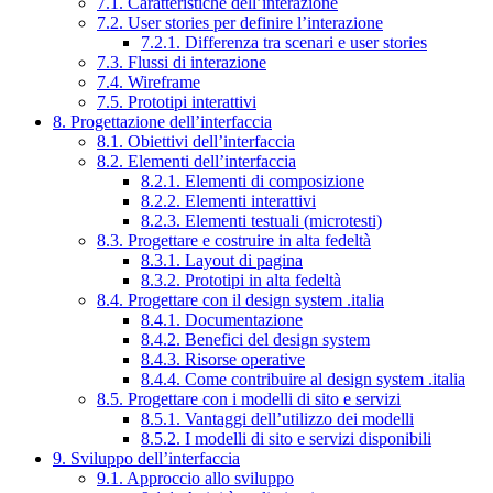
7.1. Caratteristiche dell’interazione
7.2. User stories per definire l’interazione
7.2.1. Differenza tra scenari e user stories
7.3. Flussi di interazione
7.4. Wireframe
7.5. Prototipi interattivi
8. Progettazione dell’interfaccia
8.1. Obiettivi dell’interfaccia
8.2. Elementi dell’interfaccia
8.2.1. Elementi di composizione
8.2.2. Elementi interattivi
8.2.3. Elementi testuali (microtesti)
8.3. Progettare e costruire in alta fedeltà
8.3.1. Layout di pagina
8.3.2. Prototipi in alta fedeltà
8.4. Progettare con il design system .italia
8.4.1. Documentazione
8.4.2. Benefici del design system
8.4.3. Risorse operative
8.4.4. Come contribuire al design system .italia
8.5. Progettare con i modelli di sito e servizi
8.5.1. Vantaggi dell’utilizzo dei modelli
8.5.2. I modelli di sito e servizi disponibili
9. Sviluppo dell’interfaccia
9.1. Approccio allo sviluppo