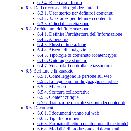
6.2.4. Ricerca sui forum
6.3. Dalla ricerca ai bisogni degli utenti
6.3.1. User stories per definire i contenuti
6.3.2. Job stories per definire i contenuti
6.3.3. Criteri di accettazione
6.4. Architettura dell’informazione
6.4.1. Definire l’architettura dell’informazione
6.4.2. Alberatura
6.4.3. Flussi di interazione
6.4.4. Sistemi di navigazione
6.4.5. Tipologie di contenuto (content type)
6.4.6. Ontologie e standard
6.4.7. Vocabolari controllati e tassonomie
6.5. Scrittura e linguaggio
6.5.1. Come leggono le persone sul web
6.5.2. Le regole per un linguaggio semplice
6.5.3. Microtesti
6.5.4. Scrittura collaborativa
6.5.5. Content critique
6.5.6. Traduzione e localizzazione dei contenuti
6.6. Documenti
6.6.1. I documenti vanno sul web
6.6.2. Tipi di documenti
6.6.3. Formato di lettura dei documenti elettronici
6.6.4. Modalità di produzione dei documenti