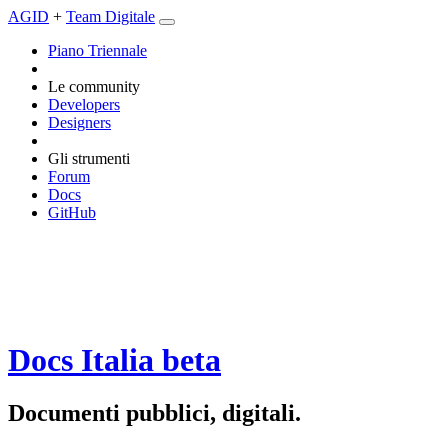
AGID
+
Team Digitale
Piano Triennale
Le community
Developers
Designers
Gli strumenti
Forum
Docs
GitHub
Docs Italia
beta
Documenti pubblici, digitali.