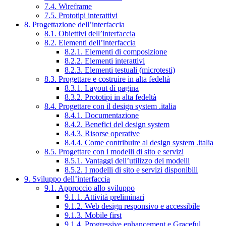
7.4. Wireframe
7.5. Prototipi interattivi
8. Progettazione dell’interfaccia
8.1. Obiettivi dell’interfaccia
8.2. Elementi dell’interfaccia
8.2.1. Elementi di composizione
8.2.2. Elementi interattivi
8.2.3. Elementi testuali (microtesti)
8.3. Progettare e costruire in alta fedeltà
8.3.1. Layout di pagina
8.3.2. Prototipi in alta fedeltà
8.4. Progettare con il design system .italia
8.4.1. Documentazione
8.4.2. Benefici del design system
8.4.3. Risorse operative
8.4.4. Come contribuire al design system .italia
8.5. Progettare con i modelli di sito e servizi
8.5.1. Vantaggi dell’utilizzo dei modelli
8.5.2. I modelli di sito e servizi disponibili
9. Sviluppo dell’interfaccia
9.1. Approccio allo sviluppo
9.1.1. Attività preliminari
9.1.2. Web design responsivo e accessibile
9.1.3. Mobile first
9.1.4. Progressive enhancement e Graceful