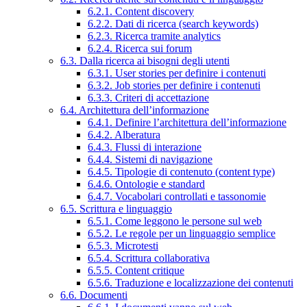
6.2.1. Content discovery
6.2.2. Dati di ricerca (search keywords)
6.2.3. Ricerca tramite analytics
6.2.4. Ricerca sui forum
6.3. Dalla ricerca ai bisogni degli utenti
6.3.1. User stories per definire i contenuti
6.3.2. Job stories per definire i contenuti
6.3.3. Criteri di accettazione
6.4. Architettura dell’informazione
6.4.1. Definire l’architettura dell’informazione
6.4.2. Alberatura
6.4.3. Flussi di interazione
6.4.4. Sistemi di navigazione
6.4.5. Tipologie di contenuto (content type)
6.4.6. Ontologie e standard
6.4.7. Vocabolari controllati e tassonomie
6.5. Scrittura e linguaggio
6.5.1. Come leggono le persone sul web
6.5.2. Le regole per un linguaggio semplice
6.5.3. Microtesti
6.5.4. Scrittura collaborativa
6.5.5. Content critique
6.5.6. Traduzione e localizzazione dei contenuti
6.6. Documenti