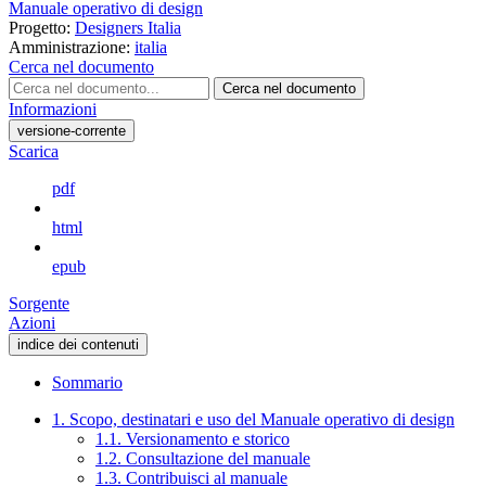
Manuale operativo di design
Progetto:
Designers Italia
Amministrazione:
italia
Cerca nel documento
Cerca nel documento
Informazioni
versione-corrente
Scarica
pdf
html
epub
Sorgente
Azioni
indice dei contenuti
Sommario
1. Scopo, destinatari e uso del Manuale operativo di design
1.1. Versionamento e storico
1.2. Consultazione del manuale
1.3. Contribuisci al manuale