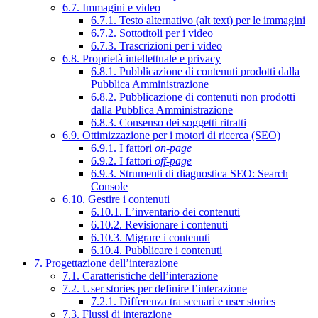
6.7. Immagini e video
6.7.1. Testo alternativo (alt text) per le immagini
6.7.2. Sottotitoli per i video
6.7.3. Trascrizioni per i video
6.8. Proprietà intellettuale e privacy
6.8.1. Pubblicazione di contenuti prodotti dalla
Pubblica Amministrazione
6.8.2. Pubblicazione di contenuti non prodotti
dalla Pubblica Amministrazione
6.8.3. Consenso dei soggetti ritratti
6.9. Ottimizzazione per i motori di ricerca (SEO)
6.9.1. I fattori
on-page
6.9.2. I fattori
off-page
6.9.3. Strumenti di diagnostica SEO: Search
Console
6.10. Gestire i contenuti
6.10.1. L’inventario dei contenuti
6.10.2. Revisionare i contenuti
6.10.3. Migrare i contenuti
6.10.4. Pubblicare i contenuti
7. Progettazione dell’interazione
7.1. Caratteristiche dell’interazione
7.2. User stories per definire l’interazione
7.2.1. Differenza tra scenari e user stories
7.3. Flussi di interazione