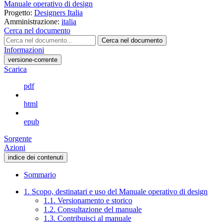
Manuale operativo di design
Progetto:
Designers Italia
Amministrazione:
italia
Cerca nel documento
Cerca nel documento
Informazioni
versione-corrente
Scarica
pdf
html
epub
Sorgente
Azioni
indice dei contenuti
Sommario
1. Scopo, destinatari e uso del Manuale operativo di design
1.1. Versionamento e storico
1.2. Consultazione del manuale
1.3. Contribuisci al manuale