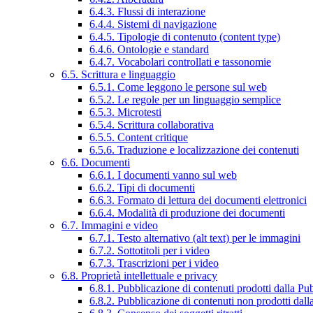
6.4.3. Flussi di interazione
6.4.4. Sistemi di navigazione
6.4.5. Tipologie di contenuto (content type)
6.4.6. Ontologie e standard
6.4.7. Vocabolari controllati e tassonomie
6.5. Scrittura e linguaggio
6.5.1. Come leggono le persone sul web
6.5.2. Le regole per un linguaggio semplice
6.5.3. Microtesti
6.5.4. Scrittura collaborativa
6.5.5. Content critique
6.5.6. Traduzione e localizzazione dei contenuti
6.6. Documenti
6.6.1. I documenti vanno sul web
6.6.2. Tipi di documenti
6.6.3. Formato di lettura dei documenti elettronici
6.6.4. Modalità di produzione dei documenti
6.7. Immagini e video
6.7.1. Testo alternativo (alt text) per le immagini
6.7.2. Sottotitoli per i video
6.7.3. Trascrizioni per i video
6.8. Proprietà intellettuale e privacy
6.8.1. Pubblicazione di contenuti prodotti dalla P
6.8.2. Pubblicazione di contenuti non prodotti dal