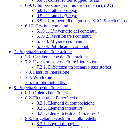
6.8.3. Consenso dei soggetti ritratti
6.9. Ottimizzazione per i motori di ricerca (SEO)
6.9.1. I fattori
on-page
6.9.2. I fattori
off-page
6.9.3. Strumenti di diagnostica SEO: Search Cons
6.10. Gestire i contenuti
6.10.1. L’inventario dei contenuti
6.10.2. Revisionare i contenuti
6.10.3. Migrare i contenuti
6.10.4. Pubblicare i contenuti
7. Progettazione dell’interazione
7.1. Caratteristiche dell’interazione
7.2. User stories per definire l’interazione
7.2.1. Differenza tra scenari e user stories
7.3. Flussi di interazione
7.4. Wireframe
7.5. Prototipi interattivi
8. Progettazione dell’interfaccia
8.1. Obiettivi dell’interfaccia
8.2. Elementi dell’interfaccia
8.2.1. Elementi di composizione
8.2.2. Elementi interattivi
8.2.3. Elementi testuali (microtesti)
8.3. Progettare e costruire in alta fedeltà
8.3.1. Layout di pagina