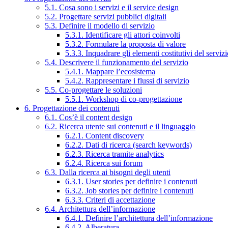
5.1. Cosa sono i servizi e il service design
5.2. Progettare servizi pubblici digitali
5.3. Definire il modello di servizio
5.3.1. Identificare gli attori coinvolti
5.3.2. Formulare la proposta di valore
5.3.3. Inquadrare gli elementi costitutivi del serviz
5.4. Descrivere il funzionamento del servizio
5.4.1. Mappare l’ecosistema
5.4.2. Rappresentare i flussi di servizio
5.5. Co-progettare le soluzioni
5.5.1. Workshop di co-progettazione
6. Progettazione dei contenuti
6.1. Cos’è il content design
6.2. Ricerca utente sui contenuti e il linguaggio
6.2.1. Content discovery
6.2.2. Dati di ricerca (search keywords)
6.2.3. Ricerca tramite analytics
6.2.4. Ricerca sui forum
6.3. Dalla ricerca ai bisogni degli utenti
6.3.1. User stories per definire i contenuti
6.3.2. Job stories per definire i contenuti
6.3.3. Criteri di accettazione
6.4. Architettura dell’informazione
6.4.1. Definire l’architettura dell’informazione
6.4.2. Alberatura