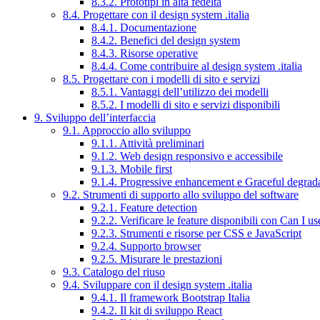
8.3.2. Prototipi in alta fedeltà
8.4. Progettare con il design system .italia
8.4.1. Documentazione
8.4.2. Benefici del design system
8.4.3. Risorse operative
8.4.4. Come contribuire al design system .italia
8.5. Progettare con i modelli di sito e servizi
8.5.1. Vantaggi dell’utilizzo dei modelli
8.5.2. I modelli di sito e servizi disponibili
9. Sviluppo dell’interfaccia
9.1. Approccio allo sviluppo
9.1.1. Attività preliminari
9.1.2. Web design responsivo e accessibile
9.1.3. Mobile first
9.1.4. Progressive enhancement e Graceful degrad
9.2. Strumenti di supporto allo sviluppo del software
9.2.1. Feature detection
9.2.2. Verificare le feature disponibili con Can I us
9.2.3. Strumenti e risorse per CSS e JavaScript
9.2.4. Supporto browser
9.2.5. Misurare le prestazioni
9.3. Catalogo del riuso
9.4. Sviluppare con il design system .italia
9.4.1. Il framework Bootstrap Italia
9.4.2. Il kit di sviluppo React