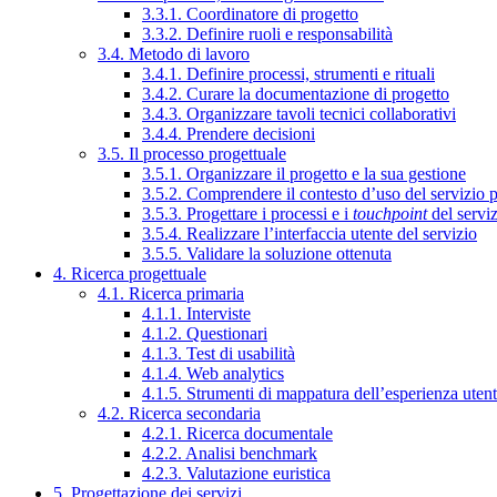
3.3.1. Coordinatore di progetto
3.3.2. Definire ruoli e responsabilità
3.4. Metodo di lavoro
3.4.1. Definire processi, strumenti e rituali
3.4.2. Curare la documentazione di progetto
3.4.3. Organizzare tavoli tecnici collaborativi
3.4.4. Prendere decisioni
3.5. Il processo progettuale
3.5.1. Organizzare il progetto e la sua gestione
3.5.2. Comprendere il contesto d’uso del servizio 
3.5.3. Progettare i processi e i
touchpoint
del servi
3.5.4. Realizzare l’interfaccia utente del servizio
3.5.5. Validare la soluzione ottenuta
4. Ricerca progettuale
4.1. Ricerca primaria
4.1.1. Interviste
4.1.2. Questionari
4.1.3. Test di usabilità
4.1.4. Web analytics
4.1.5. Strumenti di mappatura dell’esperienza uten
4.2. Ricerca secondaria
4.2.1. Ricerca documentale
4.2.2. Analisi benchmark
4.2.3. Valutazione euristica
5. Progettazione dei servizi