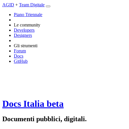
AGID
+
Team Digitale
Piano Triennale
Le community
Developers
Designers
Gli strumenti
Forum
Docs
GitHub
Docs Italia
beta
Documenti pubblici, digitali.