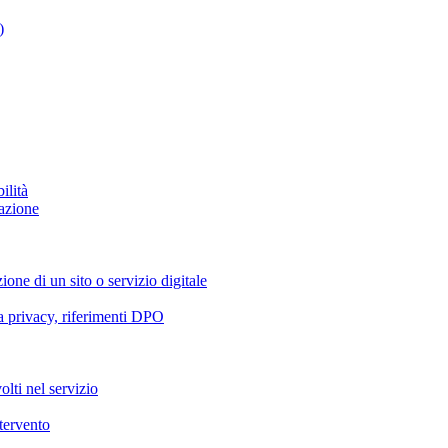
)
ilità
azione
ione di un sito o servizio digitale
va privacy, riferimenti DPO
olti nel servizio
ntervento