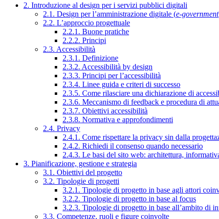
2. Introduzione al design per i servizi pubblici digitali
2.1. Design per l’amministrazione digitale (
e-government
2.2. L’approccio progettuale
2.2.1. Buone pratiche
2.2.2. Principi
2.3. Accessibilità
2.3.1. Definizione
2.3.2. Accessibilità by design
2.3.3. Principi per l’accessibilità
2.3.4. Linee guida e criteri di successo
2.3.5. Come rilasciare una dichiarazione di accessib
2.3.6. Meccanismo di feedback e procedura di attu
2.3.7. Obiettivi accessibilità
2.3.8. Normativa e approfondimenti
2.4. Privacy
2.4.1. Come rispettare la privacy sin dalla progettaz
2.4.2. Richiedi il consenso quando necessario
2.4.3. Le basi del sito web: architettura, informati
3. Pianificazione, gestione e strategia
3.1. Obiettivi del progetto
3.2. Tipologie di progetti
3.2.1. Tipologie di progetto in base agli attori coinv
3.2.2. Tipologie di progetto in base al focus
3.2.3. Tipologie di progetto in base all’ambito di i
3.3. Competenze, ruoli e figure coinvolte