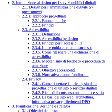
2. Introduzione al design per i servizi pubblici digitali
2.1. Design per l’amministrazione digitale (
e-
government
)
2.2. L’approccio progettuale
2.2.1. Buone pratiche
2.2.2. Principi
2.3. Accessibilità
2.3.1. Definizione
2.3.2. Accessibilità by design
2.3.3. Principi per l’accessibilità
2.3.4. Linee guida e criteri di successo
2.3.5. Come rilasciare una dichiarazione di
accessibilità
2.3.6. Meccanismo di feedback e procedura di
attuazione
2.3.7. Obiettivi accessibilità
2.3.8. Normativa e approfondimenti
2.4. Privacy
2.4.1. Come rispettare la privacy sin dalla
progettazione di un sito o servizio digitale
2.4.2. Richiedi il consenso quando necessario
2.4.3. Le basi del sito web: architettura,
informativa privacy, riferimenti DPO
3. Pianificazione, gestione e strategia
3.1. Obiettivi del progetto