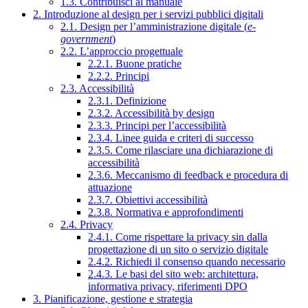
1.3. Contribuisci al manuale
2. Introduzione al design per i servizi pubblici digitali
2.1. Design per l’amministrazione digitale (
e-
government
)
2.2. L’approccio progettuale
2.2.1. Buone pratiche
2.2.2. Principi
2.3. Accessibilità
2.3.1. Definizione
2.3.2. Accessibilità by design
2.3.3. Principi per l’accessibilità
2.3.4. Linee guida e criteri di successo
2.3.5. Come rilasciare una dichiarazione di
accessibilità
2.3.6. Meccanismo di feedback e procedura di
attuazione
2.3.7. Obiettivi accessibilità
2.3.8. Normativa e approfondimenti
2.4. Privacy
2.4.1. Come rispettare la privacy sin dalla
progettazione di un sito o servizio digitale
2.4.2. Richiedi il consenso quando necessario
2.4.3. Le basi del sito web: architettura,
informativa privacy, riferimenti DPO
3. Pianificazione, gestione e strategia