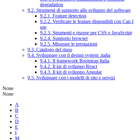
degradation
9.2. Strumenti di supporto allo sviluppo del software
9.2.1. Feature detection
9.2.2. Verificare le feature disponibili con Can I
use
9.2.3. Strumenti e risorse per CSS e JavaScript
9.2.4. Supporto browser
9.2.5. Misurare le prestazioni
9.3. Catalogo del riuso
9.4. Sviluppare con il design system .italia
9.4.1. Il framework Bootstrap Italia
9.4.2. Il kit di sviluppo React
9.4.3. Il kit di sviluppo Angular
9.5. Sviluppare con i modelli di sito e servizi
None
None
A
B
C
D
E
I
M