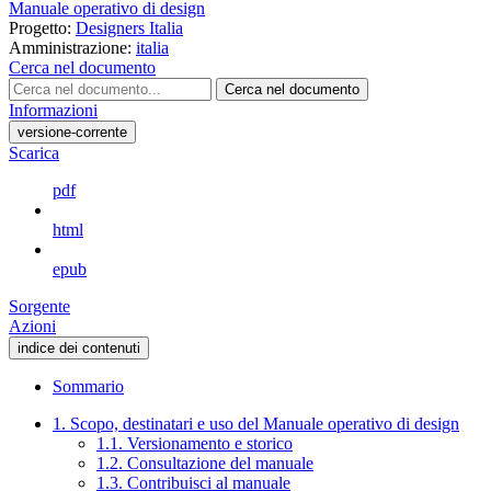
Manuale operativo di design
Progetto:
Designers Italia
Amministrazione:
italia
Cerca nel documento
Cerca nel documento
Informazioni
versione-corrente
Scarica
pdf
html
epub
Sorgente
Azioni
indice dei contenuti
Sommario
1. Scopo, destinatari e uso del Manuale operativo di design
1.1. Versionamento e storico
1.2. Consultazione del manuale
1.3. Contribuisci al manuale