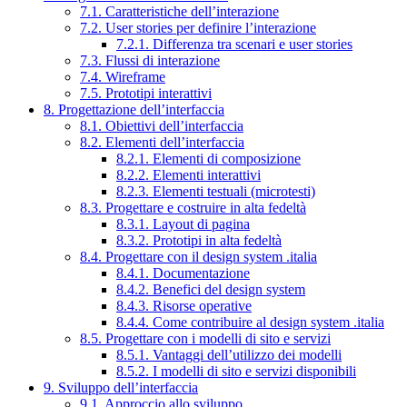
7.1. Caratteristiche dell’interazione
7.2. User stories per definire l’interazione
7.2.1. Differenza tra scenari e user stories
7.3. Flussi di interazione
7.4. Wireframe
7.5. Prototipi interattivi
8. Progettazione dell’interfaccia
8.1. Obiettivi dell’interfaccia
8.2. Elementi dell’interfaccia
8.2.1. Elementi di composizione
8.2.2. Elementi interattivi
8.2.3. Elementi testuali (microtesti)
8.3. Progettare e costruire in alta fedeltà
8.3.1. Layout di pagina
8.3.2. Prototipi in alta fedeltà
8.4. Progettare con il design system .italia
8.4.1. Documentazione
8.4.2. Benefici del design system
8.4.3. Risorse operative
8.4.4. Come contribuire al design system .italia
8.5. Progettare con i modelli di sito e servizi
8.5.1. Vantaggi dell’utilizzo dei modelli
8.5.2. I modelli di sito e servizi disponibili
9. Sviluppo dell’interfaccia
9.1. Approccio allo sviluppo