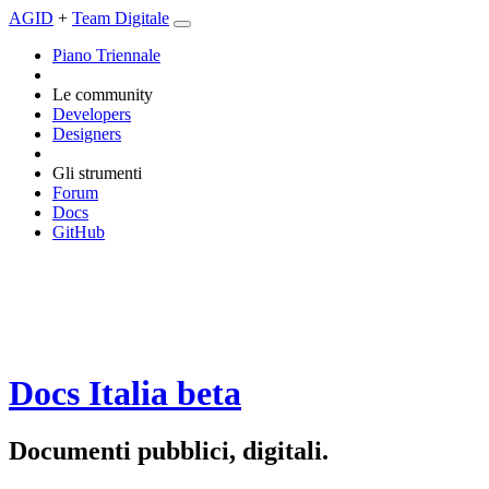
AGID
+
Team Digitale
Piano Triennale
Le community
Developers
Designers
Gli strumenti
Forum
Docs
GitHub
Docs Italia
beta
Documenti pubblici, digitali.