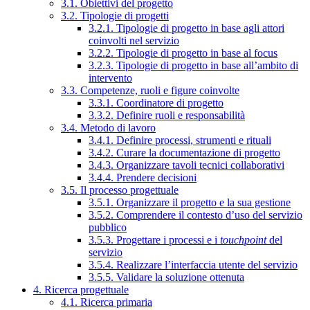
3.1. Obiettivi del progetto
3.2. Tipologie di progetti
3.2.1. Tipologie di progetto in base agli attori
coinvolti nel servizio
3.2.2. Tipologie di progetto in base al focus
3.2.3. Tipologie di progetto in base all’ambito di
intervento
3.3. Competenze, ruoli e figure coinvolte
3.3.1. Coordinatore di progetto
3.3.2. Definire ruoli e responsabilità
3.4. Metodo di lavoro
3.4.1. Definire processi, strumenti e rituali
3.4.2. Curare la documentazione di progetto
3.4.3. Organizzare tavoli tecnici collaborativi
3.4.4. Prendere decisioni
3.5. Il processo progettuale
3.5.1. Organizzare il progetto e la sua gestione
3.5.2. Comprendere il contesto d’uso del servizio
pubblico
3.5.3. Progettare i processi e i
touchpoint
del
servizio
3.5.4. Realizzare l’interfaccia utente del servizio
3.5.5. Validare la soluzione ottenuta
4. Ricerca progettuale
4.1. Ricerca primaria