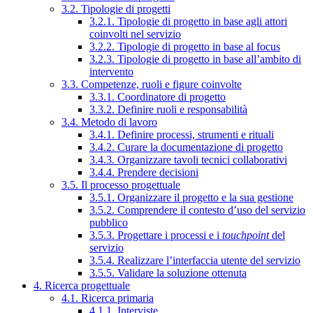
3.2. Tipologie di progetti
3.2.1. Tipologie di progetto in base agli attori
coinvolti nel servizio
3.2.2. Tipologie di progetto in base al focus
3.2.3. Tipologie di progetto in base all’ambito di
intervento
3.3. Competenze, ruoli e figure coinvolte
3.3.1. Coordinatore di progetto
3.3.2. Definire ruoli e responsabilità
3.4. Metodo di lavoro
3.4.1. Definire processi, strumenti e rituali
3.4.2. Curare la documentazione di progetto
3.4.3. Organizzare tavoli tecnici collaborativi
3.4.4. Prendere decisioni
3.5. Il processo progettuale
3.5.1. Organizzare il progetto e la sua gestione
3.5.2. Comprendere il contesto d’uso del servizio
pubblico
3.5.3. Progettare i processi e i
touchpoint
del
servizio
3.5.4. Realizzare l’interfaccia utente del servizio
3.5.5. Validare la soluzione ottenuta
4. Ricerca progettuale
4.1. Ricerca primaria
4.1.1. Interviste