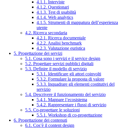
4.1.1. Interviste
4.1.2. Questionari
4.1.3. Test di usabilità
4.1.4. Web analytics
4.1.5. Strumenti di mappatura dell’esperienza
utente
4.2. Ricerca secondaria
4.2.1. Ricerca documentale
4.2.2. Analisi benchmark
4.2.3. Valutazione euristica
5. Progettazione dei servizi
5.1. Cosa sono i servizi e il service design
5.2. Progettare servizi pubblici digitali
5.3. Definire il modello di servizio
5.3.1. Identificare gli attori coinvolti
5.3.2. Formulare la proposta di valore
5.3.3. Inquadrare gli elementi costitutivi del
servizio
5.4. Descrivere il funzionamento del servizio
5.4.1. Mappare l’ecosistema
5.4.2. Rappresentare i flussi di servizio
5.5. Co-progettare le soluzioni
5.5.1. Workshop di co-progettazione
6. Progettazione dei contenuti
6.1. Cos’è il content design