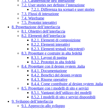
7.1. Caratteristiche dell’interazione
7.2. User stories per definire l’interazione
7.2.1. Differenza tra scenari e user stories
7.3. Flussi di interazione
7.4. Wireframe
7.5. Prototipi interattivi
8. Progettazione dell’interfaccia
8.1. Obiettivi dell’interfaccia
8.2. Elementi dell’interfaccia
8.2.1. Elementi di composizione
8.2.2. Elementi interattivi
8.2.3. Elementi testuali (microtesti)
8.3. Progettare e costruire in alta fedeltà
8.3.1. Layout di pagina
8.3.2. Prototipi in alta fedeltà
8.4. Progettare con il design system .italia
8.4.1. Documentazione
8.4.2. Benefici del design system
8.4.3. Risorse operative
8.4.4. Come contribuire al design system .italia
8.5. Progettare con i modelli di sito e servizi
8.5.1. Vantaggi dell’utilizzo dei modelli
8.5.2. I modelli di sito e servizi disponibili
9. Sviluppo dell’interfaccia
9.1. Approccio allo sviluppo