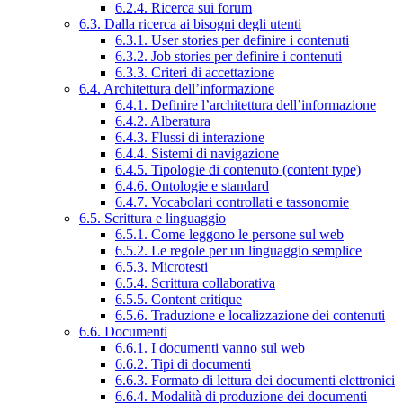
6.2.4. Ricerca sui forum
6.3. Dalla ricerca ai bisogni degli utenti
6.3.1. User stories per definire i contenuti
6.3.2. Job stories per definire i contenuti
6.3.3. Criteri di accettazione
6.4. Architettura dell’informazione
6.4.1. Definire l’architettura dell’informazione
6.4.2. Alberatura
6.4.3. Flussi di interazione
6.4.4. Sistemi di navigazione
6.4.5. Tipologie di contenuto (content type)
6.4.6. Ontologie e standard
6.4.7. Vocabolari controllati e tassonomie
6.5. Scrittura e linguaggio
6.5.1. Come leggono le persone sul web
6.5.2. Le regole per un linguaggio semplice
6.5.3. Microtesti
6.5.4. Scrittura collaborativa
6.5.5. Content critique
6.5.6. Traduzione e localizzazione dei contenuti
6.6. Documenti
6.6.1. I documenti vanno sul web
6.6.2. Tipi di documenti
6.6.3. Formato di lettura dei documenti elettronici
6.6.4. Modalità di produzione dei documenti