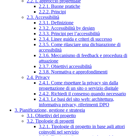
2.2. L’approccio progettuale
2.2.1. Buone pratiche
2.2.2. Principi
2.3. Accessibilità
2.3.1. Definizione
2.3.2. Accessibilità by design
2.3.3. Principi per l’accessibilità
2.3.4. Linee guida e criteri di successo
2.3.5. Come rilasciare una dichiarazione di
accessibilità
2.3.6. Meccanismo di feedback e procedura di
attuazione
2.3.7. Obiettivi accessibilità
2.3.8. Normativa e approfondimenti
2.4. Privacy
2.4.1. Come rispettare la privacy sin dalla
progettazione di un sito o servizio digitale
2.4.2. Richiedi il consenso quando necessario
2.4.3. Le basi del sito web: architettura,
informativa privacy, riferimenti DPO
3. Pianificazione, gestione e strategia
3.1. Obiettivi del progetto
3.2. Tipologie di progetti
3.2.1. Tipologie di progetto in base agli attori
coinvolti nel servizio