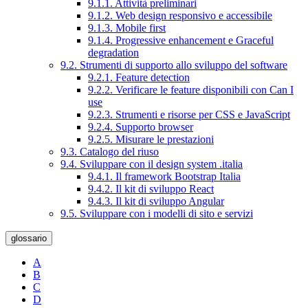
9.1.1. Attività preliminari
9.1.2. Web design responsivo e accessibile
9.1.3. Mobile first
9.1.4. Progressive enhancement e Graceful
degradation
9.2. Strumenti di supporto allo sviluppo del software
9.2.1. Feature detection
9.2.2. Verificare le feature disponibili con Can I
use
9.2.3. Strumenti e risorse per CSS e JavaScript
9.2.4. Supporto browser
9.2.5. Misurare le prestazioni
9.3. Catalogo del riuso
9.4. Sviluppare con il design system .italia
9.4.1. Il framework Bootstrap Italia
9.4.2. Il kit di sviluppo React
9.4.3. Il kit di sviluppo Angular
9.5. Sviluppare con i modelli di sito e servizi
glossario
A
B
C
D