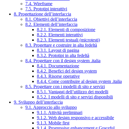
7.4. Wireframe
7.5. Prototipi interattivi
8. Progettazione dell’interfaccia
8.1. Obiettivi dell’interfaccia
8.2. Elementi dell’interfaccia
8.2.1. Elementi di composizione
8.2.2. Elementi interattivi
8.2.3. Elementi testuali (microtesti)
8.3. Progettare e costruire in alta fedeltà
8.3.1. Layout di pagina
8.3.2. Prototipi in alta fedeltà
8.4. Progettare con il design system .italia
8.4.1. Documentazione
8.4.2. Benefici del design system
8.4.3. Risorse operative
8.4.4. Come contribuire al design system .italia
8.5. Progettare con i modelli di sito e servizi
8.5.1. Vantaggi dell’utilizzo dei modelli
8.5.2. I modelli di sito e servizi disponibili
9. Sviluppo dell’interfaccia
9.1. Approccio allo sviluppo
9.1.1. Attività preliminari
9.1.2. Web design responsivo e accessibile
9.1.3. Mobile first
9.1.4. Progressive enhancement e Graceful