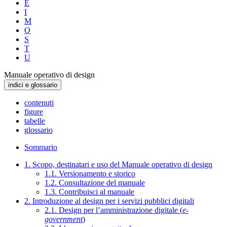
E
I
M
O
S
T
U
Manuale operativo di design
indici e glossario
contenuti
figure
tabelle
glossario
Sommario
1. Scopo, destinatari e uso del Manuale operativo di design
1.1. Versionamento e storico
1.2. Consultazione del manuale
1.3. Contribuisci al manuale
2. Introduzione al design per i servizi pubblici digitali
2.1. Design per l’amministrazione digitale (
e-
government
)