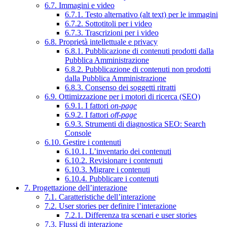
6.7. Immagini e video
6.7.1. Testo alternativo (alt text) per le immagini
6.7.2. Sottotitoli per i video
6.7.3. Trascrizioni per i video
6.8. Proprietà intellettuale e privacy
6.8.1. Pubblicazione di contenuti prodotti dalla
Pubblica Amministrazione
6.8.2. Pubblicazione di contenuti non prodotti
dalla Pubblica Amministrazione
6.8.3. Consenso dei soggetti ritratti
6.9. Ottimizzazione per i motori di ricerca (SEO)
6.9.1. I fattori
on-page
6.9.2. I fattori
off-page
6.9.3. Strumenti di diagnostica SEO: Search
Console
6.10. Gestire i contenuti
6.10.1. L’inventario dei contenuti
6.10.2. Revisionare i contenuti
6.10.3. Migrare i contenuti
6.10.4. Pubblicare i contenuti
7. Progettazione dell’interazione
7.1. Caratteristiche dell’interazione
7.2. User stories per definire l’interazione
7.2.1. Differenza tra scenari e user stories
7.3. Flussi di interazione