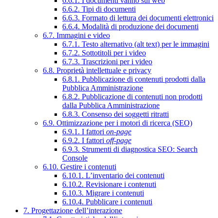
6.6.1. I documenti vanno sul web
6.6.2. Tipi di documenti
6.6.3. Formato di lettura dei documenti elettronici
6.6.4. Modalità di produzione dei documenti
6.7. Immagini e video
6.7.1. Testo alternativo (alt text) per le immagini
6.7.2. Sottotitoli per i video
6.7.3. Trascrizioni per i video
6.8. Proprietà intellettuale e privacy
6.8.1. Pubblicazione di contenuti prodotti dalla
Pubblica Amministrazione
6.8.2. Pubblicazione di contenuti non prodotti
dalla Pubblica Amministrazione
6.8.3. Consenso dei soggetti ritratti
6.9. Ottimizzazione per i motori di ricerca (SEO)
6.9.1. I fattori
on-page
6.9.2. I fattori
off-page
6.9.3. Strumenti di diagnostica SEO: Search
Console
6.10. Gestire i contenuti
6.10.1. L’inventario dei contenuti
6.10.2. Revisionare i contenuti
6.10.3. Migrare i contenuti
6.10.4. Pubblicare i contenuti
7. Progettazione dell’interazione