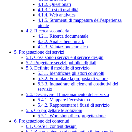
4.1.2. Questionari
4.1.3. Test di usabilità
4.1.4. Web analytics
4.1.5. Strumenti di mappatura dell’esperienza
utente
4.2. Ricerca secondaria
4.2.1. Ricerca documentale
4.2.2. Analisi benchmark
4.2.3. Valutazione euristica
5. Progettazione dei servizi
5.1. Cosa sono i servizi e il service design
5.2. Progettare servizi pubblici digitali
5.3. Definire il modello di servizio
5.3.1. Identificare gli attori coinvolti
5.3.2. Formulare la proposta di valore
5.3.3. Inquadrare gli elementi costitutivi del
servizio
5.4. Descrivere il funzionamento del servizio
5.4.1. Mappare l’ecosistema
5.4.2. Rappresentare i flussi di servizio
5.5. Co-progettare le soluzioni
5.5.1. Workshop di co-progettazione
6. Progettazione dei contenuti
6.1. Cos’è il content design
6.2. Ricerca utente sui contenuti e il linguaggio