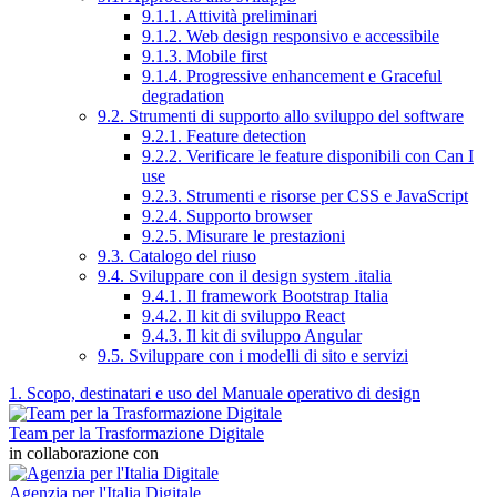
9.1.1. Attività preliminari
9.1.2. Web design responsivo e accessibile
9.1.3. Mobile first
9.1.4. Progressive enhancement e Graceful
degradation
9.2. Strumenti di supporto allo sviluppo del software
9.2.1. Feature detection
9.2.2. Verificare le feature disponibili con Can I
use
9.2.3. Strumenti e risorse per CSS e JavaScript
9.2.4. Supporto browser
9.2.5. Misurare le prestazioni
9.3. Catalogo del riuso
9.4. Sviluppare con il design system .italia
9.4.1. Il framework Bootstrap Italia
9.4.2. Il kit di sviluppo React
9.4.3. Il kit di sviluppo Angular
9.5. Sviluppare con i modelli di sito e servizi
1. Scopo, destinatari e uso del Manuale operativo di design
Team per la Trasformazione Digitale
in collaborazione con
Agenzia per l'Italia Digitale