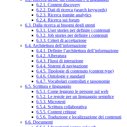
6.2.1. Content discovery
6.2.2. Dati di ricerca (search keywords)
6.2.3. Ricerca tramite analytics
6.2.4. Ricerca sui forum
6.3. Dalla ricerca ai bisogni degli utenti
6.3.1. User stories per definire i contenuti
6.3.2. Job stories per definire i contenuti
6.3.3. Criteri di accettazione
6.4. Architettura dell’informazione
6.4.1. Definire l’architettura dell’informazione
6.4.2. Alberatura
6.4.3. Flussi di interazione
6.4.4. Sistemi di navigazione
6.4.5. Tipologie di contenuto (content type)
6.4.6. Ontologie e standard
6.4.7. Vocabolari controllati e tassonomie
6.5. Scrittura e linguaggio
6.5.1. Come leggono le persone sul web
6.5.2. Le regole per un linguaggio semplice
6.5.3. Microtesti
6.5.4. Scrittura collaborativa
6.5.5. Content critique
6.5.6. Traduzione e localizzazione dei contenuti
6.6. Documenti