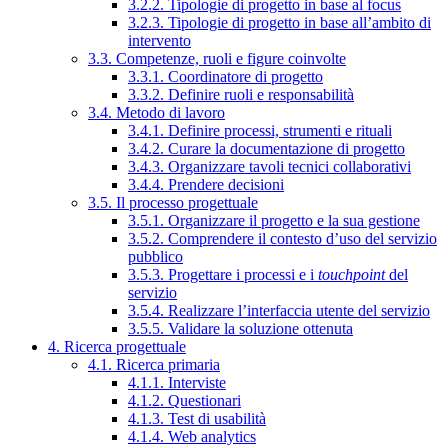
3.2.2. Tipologie di progetto in base al focus
3.2.3. Tipologie di progetto in base all’ambito di
intervento
3.3. Competenze, ruoli e figure coinvolte
3.3.1. Coordinatore di progetto
3.3.2. Definire ruoli e responsabilità
3.4. Metodo di lavoro
3.4.1. Definire processi, strumenti e rituali
3.4.2. Curare la documentazione di progetto
3.4.3. Organizzare tavoli tecnici collaborativi
3.4.4. Prendere decisioni
3.5. Il processo progettuale
3.5.1. Organizzare il progetto e la sua gestione
3.5.2. Comprendere il contesto d’uso del servizio
pubblico
3.5.3. Progettare i processi e i
touchpoint
del
servizio
3.5.4. Realizzare l’interfaccia utente del servizio
3.5.5. Validare la soluzione ottenuta
4. Ricerca progettuale
4.1. Ricerca primaria
4.1.1. Interviste
4.1.2. Questionari
4.1.3. Test di usabilità
4.1.4. Web analytics