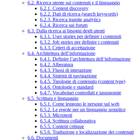
6.2. Ricerca utente sui contenuti e il linguaggio
6.2.1. Content discovery
6.2.2. Dati di ricerca (search keywords)
6.2.3. Ricerca tramite analytics
6.2.4. Ricerca sui forum
6.3. Dalla ricerca ai bisogni degli utenti
6.3.1. User stories per definire i contenuti
6.3.2. Job stories per definire i contenuti
6.3.3. Criteri di accettazione
6.4. Architettura dell’informazione
6.4.1. Definire l’architettura dell’informazione
6.4.2. Alberatura
6.4.3. Flussi di interazione
6.4.4. Sistemi di navigazione
6.4.5. Tipologie di contenuto (content type)
6.4.6. Ontologie e standard
6.4.7. Vocabolari controllati e tassonomie
6.5. Scrittura e linguaggio
6.5.1. Come leggono le persone sul web
6.5.2. Le regole per un linguaggio semplice
6.5.3. Microtesti
6.5.4. Scrittura collaborativa
6.5.5. Content critique
6.5.6. Traduzione e localizzazione dei contenuti
6.6. Documenti