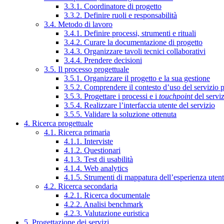
3.3.1. Coordinatore di progetto
3.3.2. Definire ruoli e responsabilità
3.4. Metodo di lavoro
3.4.1. Definire processi, strumenti e rituali
3.4.2. Curare la documentazione di progetto
3.4.3. Organizzare tavoli tecnici collaborativi
3.4.4. Prendere decisioni
3.5. Il processo progettuale
3.5.1. Organizzare il progetto e la sua gestione
3.5.2. Comprendere il contesto d’uso del servizio 
3.5.3. Progettare i processi e i
touchpoint
del servi
3.5.4. Realizzare l’interfaccia utente del servizio
3.5.5. Validare la soluzione ottenuta
4. Ricerca progettuale
4.1. Ricerca primaria
4.1.1. Interviste
4.1.2. Questionari
4.1.3. Test di usabilità
4.1.4. Web analytics
4.1.5. Strumenti di mappatura dell’esperienza uten
4.2. Ricerca secondaria
4.2.1. Ricerca documentale
4.2.2. Analisi benchmark
4.2.3. Valutazione euristica
5. Progettazione dei servizi