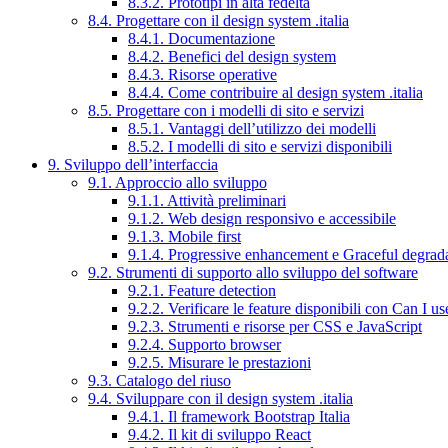
8.3.2. Prototipi in alta fedeltà
8.4. Progettare con il design system .italia
8.4.1. Documentazione
8.4.2. Benefici del design system
8.4.3. Risorse operative
8.4.4. Come contribuire al design system .italia
8.5. Progettare con i modelli di sito e servizi
8.5.1. Vantaggi dell’utilizzo dei modelli
8.5.2. I modelli di sito e servizi disponibili
9. Sviluppo dell’interfaccia
9.1. Approccio allo sviluppo
9.1.1. Attività preliminari
9.1.2. Web design responsivo e accessibile
9.1.3. Mobile first
9.1.4. Progressive enhancement e Graceful degrad
9.2. Strumenti di supporto allo sviluppo del software
9.2.1. Feature detection
9.2.2. Verificare le feature disponibili con Can I us
9.2.3. Strumenti e risorse per CSS e JavaScript
9.2.4. Supporto browser
9.2.5. Misurare le prestazioni
9.3. Catalogo del riuso
9.4. Sviluppare con il design system .italia
9.4.1. Il framework Bootstrap Italia
9.4.2. Il kit di sviluppo React