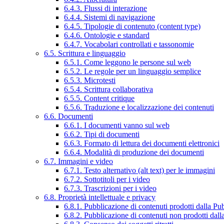
6.4.3. Flussi di interazione
6.4.4. Sistemi di navigazione
6.4.5. Tipologie di contenuto (content type)
6.4.6. Ontologie e standard
6.4.7. Vocabolari controllati e tassonomie
6.5. Scrittura e linguaggio
6.5.1. Come leggono le persone sul web
6.5.2. Le regole per un linguaggio semplice
6.5.3. Microtesti
6.5.4. Scrittura collaborativa
6.5.5. Content critique
6.5.6. Traduzione e localizzazione dei contenuti
6.6. Documenti
6.6.1. I documenti vanno sul web
6.6.2. Tipi di documenti
6.6.3. Formato di lettura dei documenti elettronici
6.6.4. Modalità di produzione dei documenti
6.7. Immagini e video
6.7.1. Testo alternativo (alt text) per le immagini
6.7.2. Sottotitoli per i video
6.7.3. Trascrizioni per i video
6.8. Proprietà intellettuale e privacy
6.8.1. Pubblicazione di contenuti prodotti dalla P
6.8.2. Pubblicazione di contenuti non prodotti dal