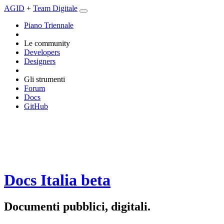
AGID
+
Team Digitale
Piano Triennale
Le community
Developers
Designers
Gli strumenti
Forum
Docs
GitHub
Docs Italia
beta
Documenti pubblici, digitali.