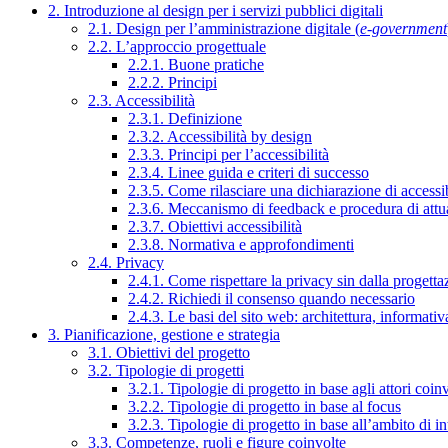
2. Introduzione al design per i servizi pubblici digitali
2.1. Design per l’amministrazione digitale (
e-government
2.2. L’approccio progettuale
2.2.1. Buone pratiche
2.2.2. Principi
2.3. Accessibilità
2.3.1. Definizione
2.3.2. Accessibilità by design
2.3.3. Principi per l’accessibilità
2.3.4. Linee guida e criteri di successo
2.3.5. Come rilasciare una dichiarazione di accessib
2.3.6. Meccanismo di feedback e procedura di attu
2.3.7. Obiettivi accessibilità
2.3.8. Normativa e approfondimenti
2.4. Privacy
2.4.1. Come rispettare la privacy sin dalla progettaz
2.4.2. Richiedi il consenso quando necessario
2.4.3. Le basi del sito web: architettura, informati
3. Pianificazione, gestione e strategia
3.1. Obiettivi del progetto
3.2. Tipologie di progetti
3.2.1. Tipologie di progetto in base agli attori coinv
3.2.2. Tipologie di progetto in base al focus
3.2.3. Tipologie di progetto in base all’ambito di i
3.3. Competenze, ruoli e figure coinvolte