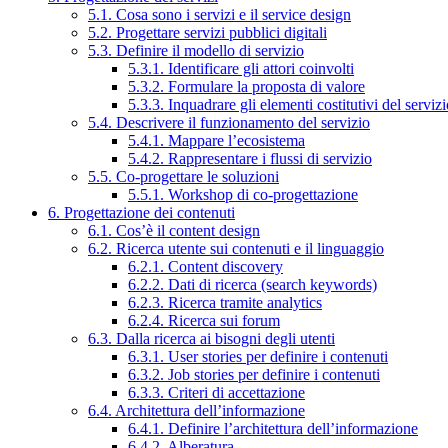
5.1. Cosa sono i servizi e il service design
5.2. Progettare servizi pubblici digitali
5.3. Definire il modello di servizio
5.3.1. Identificare gli attori coinvolti
5.3.2. Formulare la proposta di valore
5.3.3. Inquadrare gli elementi costitutivi del serviz
5.4. Descrivere il funzionamento del servizio
5.4.1. Mappare l’ecosistema
5.4.2. Rappresentare i flussi di servizio
5.5. Co-progettare le soluzioni
5.5.1. Workshop di co-progettazione
6. Progettazione dei contenuti
6.1. Cos’è il content design
6.2. Ricerca utente sui contenuti e il linguaggio
6.2.1. Content discovery
6.2.2. Dati di ricerca (search keywords)
6.2.3. Ricerca tramite analytics
6.2.4. Ricerca sui forum
6.3. Dalla ricerca ai bisogni degli utenti
6.3.1. User stories per definire i contenuti
6.3.2. Job stories per definire i contenuti
6.3.3. Criteri di accettazione
6.4. Architettura dell’informazione
6.4.1. Definire l’architettura dell’informazione
6.4.2. Alberatura