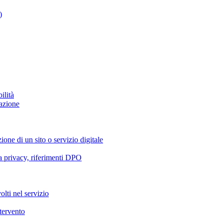
)
ilità
azione
ione di un sito o servizio digitale
va privacy, riferimenti DPO
olti nel servizio
ntervento