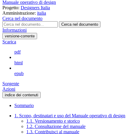
Manuale operativo di design
Progetto:
Designers Italia
Amministrazione:
italia
Cerca nel documento
Cerca nel documento
Informazioni
versione-corrente
Scarica
pdf
html
epub
Sorgente
Azioni
indice dei contenuti
Sommario
1. Scopo, destinatari e uso del Manuale operativo di design
1.1. Versionamento e storico
1.2. Consultazione del manuale
1.3. Contribuisci al manuale